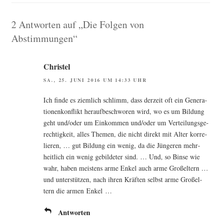
2 Antworten auf „Die Folgen von
Abstimmungen“
Christel
SA., 25. JUNI 2016 UM 14:33 UHR
Ich fin­de es ziem­lich schlimm, dass der­zeit oft ein Gene­ra­
tio­nen­kon­flikt her­auf­be­schwo­ren wird, wo es um Bil­dung
geht und/oder um Ein­kom­men und/oder um Ver­tei­lungs­ge­
rech­tig­keit, alles The­men, die nicht direkt mit Alter kor­re­
lie­ren, … gut Bil­dung ein wenig, da die Jün­ge­ren mehr­
heit­lich ein wenig gebil­de­ter sind. … Und, so Bin­se wie
wahr, haben meis­tens arme Enkel auch arme Groß­el­tern …
und unter­stüt­zen, nach ihren Kräf­ten selbst arme Groß­el­
tern die armen Enkel …
Antworten