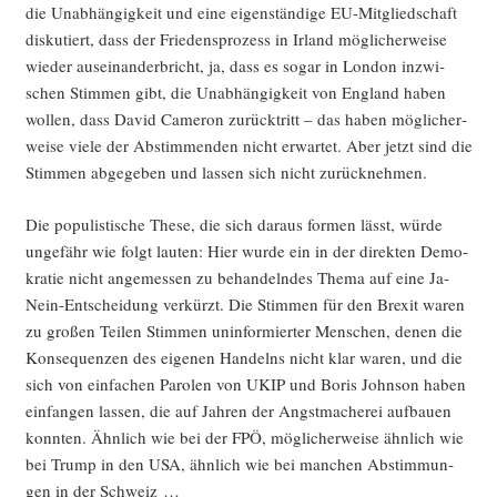
die Unab­hän­gig­keit und eine eigen­stän­di­ge EU-Mit­glied­schaft
dis­ku­tiert, dass der Frie­dens­pro­zess in Irland mög­li­cher­wei­se
wie­der aus­ein­an­der­bricht, ja, dass es sogar in Lon­don inzwi­
schen Stim­men gibt, die Unab­hän­gig­keit von Eng­land haben
wol­len, dass David Came­ron zurück­tritt – das haben mög­li­cher­
wei­se vie­le der Abstim­men­den nicht erwar­tet. Aber jetzt sind die
Stim­men abge­ge­ben und las­sen sich nicht zurücknehmen.
Die popu­lis­ti­sche The­se, die sich dar­aus for­men lässt, wür­de
unge­fähr wie folgt lau­ten: Hier wur­de ein in der direk­ten Demo­
kra­tie nicht ange­mes­sen zu behan­deln­des The­ma auf eine Ja-
Nein-Ent­schei­dung ver­kürzt. Die Stim­men für den Brexit waren
zu gro­ßen Tei­len Stim­men unin­for­mier­ter Men­schen, denen die
Kon­se­quen­zen des eige­nen Han­delns nicht klar waren, und die
sich von ein­fa­chen Paro­len von UKIP und Boris John­son haben
ein­fan­gen las­sen, die auf Jah­ren der Angst­ma­che­rei auf­bau­en
konn­ten. Ähn­lich wie bei der FPÖ, mög­li­cher­wei­se ähn­lich wie
bei Trump in den USA, ähn­lich wie bei man­chen Abstim­mun­
gen in der Schweiz …