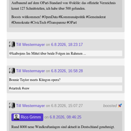
Aufbauend auf dem OParl-Standard von
@
okfde
: das offizielle Verzeichnis
kennt 127 Schnittstellen, ich habe über 500 gefunden.
Boosts willkommen!
#
OpenData
#
Kommunalpolitik
#
Gemeinderat
#
Demokratie
#
CivicTech
#
Transparenz
#
OParl
Till Westermayer
on
6.8.2026, 18:23:17
@
kaibojens
Im Mittel über beide Folgen im Rahmen ...
Till Westermayer
on
6.8.2026, 16:58:28
Bonnie Taylor meets Klingon opera?
#
startrek
#
snw
Till Westermayer
on 6.8.2026, 15:07:27
boosted
Rico Grimm
on
6.8.2026, 08:46:25
Rund 8000 neue Windkraftanlagen sind aktuell in Deutschland genehmigt.