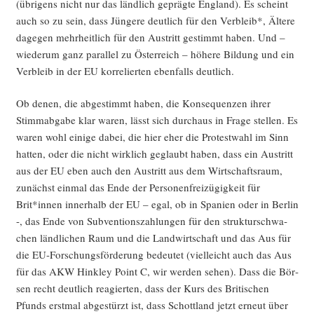
(übri­gens nicht nur das länd­lich gepräg­te Eng­land). Es scheint
auch so zu sein, dass Jün­ge­re deut­lich für den Ver­bleib*, Älte­re
dage­gen mehr­heit­lich für den Aus­tritt gestimmt haben. Und –
wie­der­um ganz par­al­lel zu Öster­reich – höhe­re Bil­dung und ein
Ver­bleib in der EU kor­re­lier­ten eben­falls deutlich.
Ob denen, die abge­stimmt haben, die Kon­se­quen­zen ihrer
Stimm­ab­ga­be klar waren, lässt sich durch­aus in Fra­ge stel­len. Es
waren wohl eini­ge dabei, die hier eher die Pro­test­wahl im Sinn
hat­ten, oder die nicht wirk­lich geglaubt haben, dass ein Aus­tritt
aus der EU eben auch den Aus­tritt aus dem Wirt­schafts­raum,
zunächst ein­mal das Ende der Per­so­nen­frei­zü­gig­keit für
Brit*innen inner­halb der EU – egal, ob in Spa­ni­en oder in Ber­lin
-, das Ende von Sub­ven­ti­ons­zah­lun­gen für den struk­tur­schwa­
chen länd­li­chen Raum und die Land­wirt­schaft und das Aus für
die EU-For­schungs­för­de­rung bedeu­tet (viel­leicht auch das Aus
für das AKW Hin­k­ley Point C, wir wer­den sehen). Dass die Bör­
sen recht deut­lich reagier­ten, dass der Kurs des Bri­ti­schen
Pfunds erst­mal abge­stürzt ist, dass Schott­land jetzt erneut über