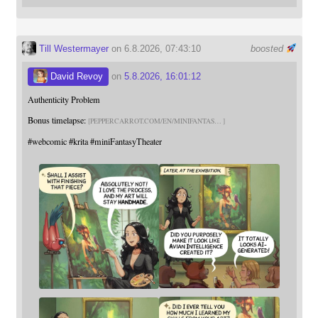
Till Westermayer
on 6.8.2026, 07:43:10
boosted
David Revoy
on
5.8.2026, 16:01:12
Authenticity Problem
Bonus timelapse:
PEPPERCARROT.COM/EN/MINIFANTAS
#
webcomic
#
krita
#
miniFantasyTheater