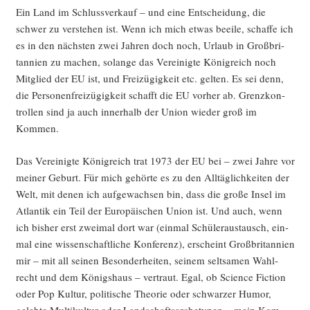
Ein Land im Schluss­ver­kauf – und eine Ent­schei­dung, die
schwer zu ver­ste­hen ist. Wenn ich mich etwas beei­le, schaf­fe ich
es in den nächs­ten zwei Jah­ren doch noch, Urlaub in Groß­bri­
tan­ni­en zu machen, solan­ge das Ver­ei­nig­te König­reich noch
Mit­glied der EU ist, und Frei­zü­gig­keit etc. gel­ten. Es sei denn,
die Per­so­nen­frei­zü­gig­keit schafft die EU vor­her ab. Grenz­kon­
trol­len sind ja auch inner­halb der Uni­on wie­der groß im
Kommen.
Das Ver­ei­nig­te König­reich trat 1973 der EU bei – zwei Jah­re vor
mei­ner Geburt. Für mich gehör­te es zu den All­täg­lich­kei­ten der
Welt, mit denen ich auf­ge­wach­sen bin, dass die gro­ße Insel im
Atlan­tik ein Teil der Euro­päi­schen Uni­on ist. Und auch, wenn
ich bis­her erst zwei­mal dort war (ein­mal Schü­ler­aus­tausch, ein­
mal eine wis­sen­schaft­li­che Kon­fe­renz), erscheint Groß­bri­tan­ni­en
mir – mit all sei­nen Beson­der­hei­ten, sei­nem selt­sa­men Wahl­
recht und dem Königs­haus – ver­traut. Egal, ob Sci­ence Fic­tion
oder Pop Kul­tur, poli­ti­sche Theo­rie oder schwar­zer Humor,
geleb­te Mul­ti­kul­tur oder Land­schafts­ar­che­ty­pen – mein Kom­