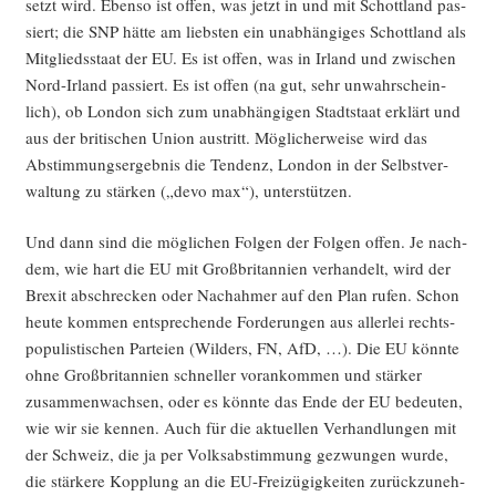
setzt wird. Eben­so ist offen, was jetzt in und mit Schott­land pas­
siert; die SNP hät­te am liebs­ten ein unab­hän­gi­ges Schott­land als
Mit­glieds­staat der EU. Es ist offen, was in Irland und zwi­schen
Nord-Irland pas­siert. Es ist offen (na gut, sehr unwahr­schein­
lich), ob Lon­don sich zum unab­hän­gi­gen Stadt­staat erklärt und
aus der bri­ti­schen Uni­on aus­tritt. Mög­li­cher­wei­se wird das
Abstim­mungs­er­geb­nis die Ten­denz, Lon­don in der Selbst­ver­
wal­tung zu stär­ken („devo max“), unterstützen.
Und dann sind die mög­li­chen Fol­gen der Fol­gen offen. Je nach­
dem, wie hart die EU mit Groß­bri­tan­ni­en ver­han­delt, wird der
Brexit abschre­cken oder Nach­ah­mer auf den Plan rufen. Schon
heu­te kom­men ent­spre­chen­de For­de­run­gen aus aller­lei rechts­
po­pu­lis­ti­schen Par­tei­en (Wil­ders, FN, AfD, …). Die EU könn­te
ohne Groß­bri­tan­ni­en schnel­ler vor­an­kom­men und stär­ker
zusam­men­wach­sen, oder es könn­te das Ende der EU bedeu­ten,
wie wir sie ken­nen. Auch für die aktu­el­len Ver­hand­lun­gen mit
der Schweiz, die ja per Volks­ab­stim­mung gezwun­gen wur­de,
die stär­ke­re Kopp­lung an die EU-Frei­zü­gig­kei­ten zurück­zu­neh­