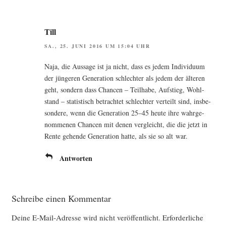
Till
SA., 25. JUNI 2016 UM 15:04 UHR
Naja, die Aus­sa­ge ist ja nicht, dass es jedem Indi­vi­du­um
der jün­ge­ren Gene­ra­ti­on schlech­ter als jedem der älte­ren
geht, son­dern dass Chan­cen – Teil­ha­be, Auf­stieg, Wohl­
stand – sta­tis­tisch betrach­tet schlech­ter ver­teilt sind, ins­be­
son­de­re, wenn die Gene­ra­ti­on 25–45 heu­te ihre wahr­ge­
nom­me­nen Chan­cen mit denen ver­gleicht, die die jetzt in
Ren­te gehen­de Gene­ra­ti­on hat­te, als sie so alt war.
Antworten
Schreibe einen Kommentar
Deine E-Mail-Adresse wird nicht veröffentlicht.
Erforderliche