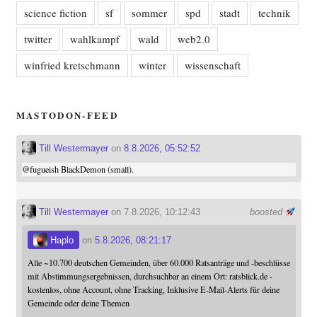
science fiction
sf
sommer
spd
stadt
technik
twitter
wahlkampf
wald
web2.0
winfried kretschmann
winter
wissenschaft
MASTODON-FEED
Till Westermayer
on
8.8.2026, 05:52:52
@
fugueish
BlackDemon (small).
Till Westermayer
on 7.8.2026, 10:12:43
boosted
Haplo
on
5.8.2026, 08:21:17
Alle ~10.700 deutschen Gemeinden, über 60.000 Ratsanträge und -beschlüsse
mit Abstimmungsergebnissen, durchsuchbar an einem Ort: ratsblick.de -
kostenlos, ohne Account, ohne Tracking, Inklusive E-Mail-Alerts für deine
Gemeinde oder deine Themen