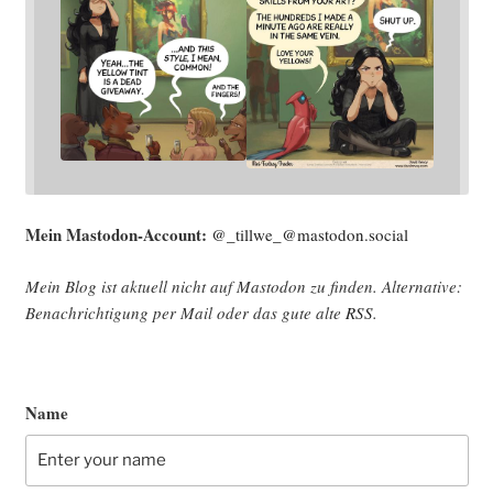
Mein Mast­o­don-Account:
@_tillwe_@mastodon.social
Mein Blog ist aktu­ell nicht auf Mast­o­don zu fin­den. Alter­na­ti­ve:
Benach­rich­ti­gung per Mail oder das gute alte
RSS
.
Name