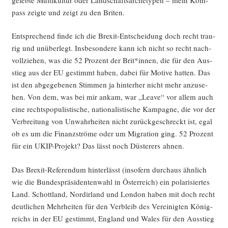
pass zeig­te und zeigt zu den Briten.
Ent­spre­chend fin­de ich die Brexit-Ent­schei­dung doch recht trau­
rig und unüber­legt. Ins­be­son­de­re kann ich nicht so recht nach­
voll­zie­hen, was die 52 Pro­zent der Brit*innen, die für den Aus­
stieg aus der EU gestimmt haben, dabei für Moti­ve hat­ten. Das
ist den abge­ge­be­nen Stim­men ja hin­ter­her nicht mehr anzu­se­
hen. Von dem, was bei mir ankam, war „Lea­ve“ vor allem auch
eine rechts­po­pu­lis­ti­sche, natio­na­lis­ti­sche Kam­pa­gne, die vor der
Ver­brei­tung von Unwahr­hei­ten nicht zurück­ge­schreckt ist, egal
ob es um die Finanz­strö­me oder um Migra­ti­on ging. 52 Pro­zent
für ein UKIP-Pro­jekt? Das lässt noch Düs­te­rers ahnen.
Das Brexit-Refe­ren­dum hin­ter­lässt (inso­fern durch­aus ähn­lich
wie die Bun­des­prä­si­den­ten­wahl in Öster­reich) ein pola­ri­sier­tes
Land. Schott­land, Nord­ir­land und Lon­don haben mit doch recht
deut­li­chen Mehr­hei­ten für den Ver­bleib des Ver­ei­nig­ten König­
reichs in der EU gestimmt, Eng­land und Wales für den Aus­stieg