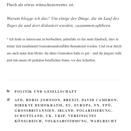
Fluch als etwas wün­schens­wer­tes ist.
War­um blog­ge ich das? Um eini­ge der Din­ge, die im Lauf des
Tages da und dort dis­ku­tiert wur­den, zusammenzuführen.
* Ich fin­de es inter­es­sant zu beob­ach­ten, jeden­falls ist das mein Ein­druck, dass in
letz­ter Zeit zuneh­mend Gene­ra­tio­nen­kon­flik­te the­ma­ti­siert wer­den. Und zwar durch­
aus auch unter dem Mot­to: die älte­re Gene­ra­ti­on hat­te es gut – und die jün­ge­re steht
jetzt mit einem oft pre­kä­ren beruf­li­chen Sta­tus vor den Scherben.
KATEGORIEN
POLITIK UND GESELLSCHAFT
SCHLAGWÖRTER
AFD
,
BORIS JOHNSON
,
BREXIT
,
DAVID CAMERON
,
DIREKTE DEMOKRATIE
,
EU
,
EUROPA
,
FN
,
FPÖ
,
GROSSBRITANNIEN
,
IRLAND
,
POLARISIERUNG
,
SCHOTTLAND
,
UK
,
UKIP
,
VEREINIGTES
KÖNIGREICH
,
VOLKSABSTIMMUNG
,
WAHLRECHT