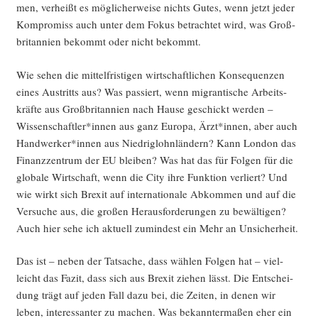
men, ver­heißt es mög­li­cher­wei­se nichts Gutes, wenn jetzt jeder
Kom­pro­miss auch unter dem Fokus betrach­tet wird, was Groß­
bri­tan­ni­en bekommt oder nicht bekommt.
Wie sehen die mit­tel­fris­ti­gen wirt­schaft­li­chen Kon­se­quen­zen
eines Aus­tritts aus? Was pas­siert, wenn migran­ti­sche Arbeits­
kräf­te aus Groß­bri­tan­ni­en nach Hau­se geschickt wer­den –
Wissenschaftler*innen aus ganz Euro­pa, Ärzt*innen, aber auch
Handwerker*innen aus Nied­rig­lohn­län­dern? Kann Lon­don das
Finanz­zen­trum der EU blei­ben? Was hat das für Fol­gen für die
glo­ba­le Wirt­schaft, wenn die City ihre Funk­ti­on ver­liert? Und
wie wirkt sich Brexit auf inter­na­tio­na­le Abkom­men und auf die
Ver­su­che aus, die gro­ßen Her­aus­for­de­run­gen zu bewäl­ti­gen?
Auch hier sehe ich aktu­ell zumin­dest ein Mehr an Unsicherheit.
Das ist – neben der Tat­sa­che, dass wäh­len Fol­gen hat – viel­
leicht das Fazit, dass sich aus Brexit zie­hen lässt. Die Ent­schei­
dung trägt auf jeden Fall dazu bei, die Zei­ten, in denen wir
leben, inter­es­san­ter zu machen. Was bekann­ter­ma­ßen eher ein