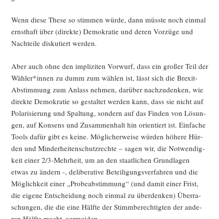
Wenn die­se The­se so stim­men wür­de, dann müss­te noch ein­mal
ernst­haft über (direk­te) Demo­kra­tie und deren Vor­zü­ge und
Nach­tei­le dis­ku­tiert werden.
Aber auch ohne den impli­zi­ten Vor­wurf, dass ein gro­ßer Teil der
Wähler*innen zu dumm zum wäh­len ist, lässt sich die Brexit-
Abstim­mung zum Anlass neh­men, dar­über nach­zu­den­ken, wie
direk­te Demo­kra­tie so gestal­tet wer­den kann, dass sie nicht auf
Pola­ri­sie­rung und Spal­tung, son­dern auf das Fin­den von Lösun­
gen, auf Kon­sens und Zusam­men­halt hin ori­en­tiert ist. Ein­fa­che
Tools dafür gibt es kei­ne. Mög­li­cher­wei­se wür­den höhe­re Hür­
den und Min­der­hei­ten­schutz­rech­te – sagen wir, die Not­wen­dig­
keit einer 2/3‑Mehrheit, um an den staat­li­chen Grund­la­gen
etwas zu ändern -, deli­be­ra­ti­ve Betei­li­gungs­ver­fah­ren und die
Mög­lich­keit einer „Pro­be­ab­stim­mung“ (und damit einer Frist,
die eige­ne Ent­schei­dung noch ein­mal zu über­den­ken) Über­ra­
schun­gen, die die eine Hälf­te der Stimm­be­rech­tig­ten der ande­
ren Hälf­te macht, vermeiden.