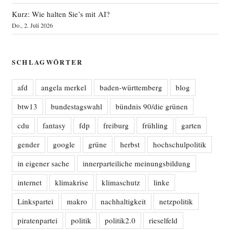
Kurz: Wie halten Sie’s mit AI?
Do., 2. Juli 2026
SCHLAGWÖRTER
afd
angela merkel
baden-württemberg
blog
btw13
bundestagswahl
bündnis 90/die grünen
cdu
fantasy
fdp
freiburg
frühling
garten
gender
google
grüne
herbst
hochschulpolitik
in eigener sache
innerparteiliche meinungsbildung
internet
klimakrise
klimaschutz
linke
Linkspartei
makro
nachhaltigkeit
netzpolitik
piratenpartei
politik
politik2.0
rieselfeld