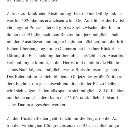
Zurück zur kon­kre­ten Abstim­mung. Es ist aktu­ell völ­lig unklar,
was bis 2020 dar­aus erwach­sen wird. Der Aus­tritt aus der EU ist
ein län­ge­rer Pro­zess; der­zeit gibt es Streit zwi­schen den Insti­tu­
tio­nen der EU (die nach dem Refe­ren­dum jetzt mög­lichst bald
mit den Aus­tritts­ver­hand­lun­gen begin­nen möch­ten) und der bri­t
i­schen Über­gangs­re­gie­rung (Came­ron hat in sei­ner Rück­tritts­er­
klä­rung die Ent­schei­dung dar­über, ob es tat­säch­lich zu Aus­tritts­
ver­hand­lun­gen kommt, in den Herbst und damit in die Hän­de
sei­nes Nach­fol­gers – mög­li­cher­wei­se Boris John­son – gelegt).
Das Refe­ren­dum ist nicht bin­dend. Ob jetzt das gro­ße Zurück­ru­
dern beginnt, um gesichts­wah­rend doch in der EU zu blei­ben,
wird sich zei­gen. Jeden­falls spal­ten sich mög­li­che Zukünf­te hier
und heu­te auf, inso­fern kann der 23.06. tat­säch­lich als his­to­ri­
sches Datum ange­se­hen werden.
Zu den Unsi­cher­hei­ten gehört nicht nur die Fra­ge, ob der Aus­
tritt des Ver­ei­nig­ten König­reichs aus der EU tat­säch­lich umge­