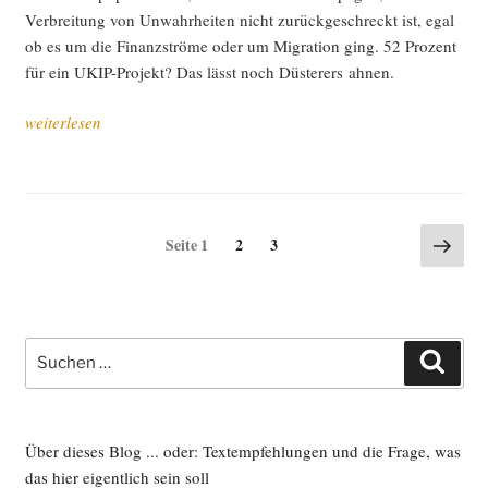
Ver­brei­tung von Unwahr­hei­ten nicht zurück­ge­schreckt ist, egal
ob es um die Finanz­strö­me oder um Migra­ti­on ging. 52 Pro­zent
für ein UKIP-Pro­jekt? Das lässt noch Düs­te­rers ahnen.
„Die
weiterlesen
Fol­
gen
von
Abstim­
Seitennummerierung
Näch
Seite
Seite
Seite
1
2
3
mun­
Seite
der
gen“
Beiträge
Suche
Such
nach:
Über dieses Blog ... oder: Textempfehlungen und die Frage, was
das hier eigentlich sein soll