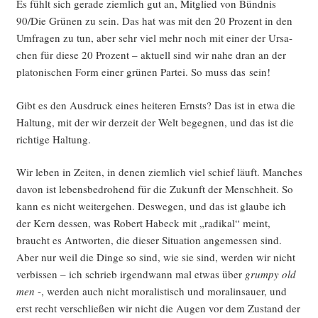
Es fühlt sich gera­de ziem­lich gut an, Mit­glied von Bünd­nis
90/Die Grü­nen zu sein. Das hat was mit den 20 Pro­zent in den
Umfra­gen zu tun, aber sehr viel mehr noch mit einer der Ursa­
chen für die­se 20 Pro­zent – aktu­ell sind wir nahe dran an der
pla­to­ni­schen Form einer grü­nen Par­tei. So muss das sein!
Gibt es den Aus­druck eines hei­te­ren Ernsts? Das ist in etwa die
Hal­tung, mit der wir der­zeit der Welt begeg­nen, und das ist die
rich­ti­ge Haltung.
Wir leben in Zei­ten, in denen ziem­lich viel schief läuft. Man­ches
davon ist lebens­be­dro­hend für die Zukunft der Mensch­heit. So
kann es nicht wei­ter­ge­hen. Des­we­gen, und das ist glau­be ich
der Kern des­sen, was Robert Habeck mit „radi­kal“ meint,
braucht es Ant­wor­ten, die die­ser Situa­ti­on ange­mes­sen sind.
Aber nur weil die Din­ge so sind, wie sie sind, wer­den wir nicht
ver­bis­sen – ich schrieb irgend­wann mal etwas über
grum­py old
men
-, wer­den auch nicht mora­lis­tisch und mora­lin­sauer, und
erst recht ver­schlie­ßen wir nicht die Augen vor dem Zustand der