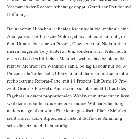
Vor­marsch der Rech­ten scheint gestoppt, Grund zur Freu­de und
Hoffnung.
Bei nähe­rem Hin­se­hen ist bei­des lei­der nicht viel mehr als eine
Atem­pau­se. Das bri­ti­sche Wahl­er­geb­nis hat nicht nur mit gro­
ßem Unmut über eine zu Pos­sen, Clow­ne­rie und Nicht­funk­tio­
nie­ren nei­gen­de Tory-Par­tei zu tun, son­dern ist in Tei­len auch
ein Arte­fakt des bri­ti­schen Mehr­heits­wahl­rechts, bei dem die
rela­ti­ve Mehr­heit im Wahl­kreis zählt. So lag Labour nur bei 34
Pro­zent, die Tories bei 24 Pro­zent, und dann kommt schon die
rechts­extre­me Reform-Par­tei mit 14 Pro­zent (Lib­Dem: 13 Pro­
zent, Grü­ne 7 Pro­zent). Auch wenn sich das nicht 1:1 auf das
Ergeb­nis in einem pro­por­tio­na­len Wahl­sys­tem umrech­nen lässt,
weil dann sicher­lich die eine oder ande­re Wahl­ent­schei­dung
anders aus­ge­fal­len wäre: Eine kla­re gesell­schaft­li­che Mehr­heit
sieht anders aus, ent­spre­chend insta­bil dürf­te die Stim­mung
sein, die jetzt noch Labour trägt.