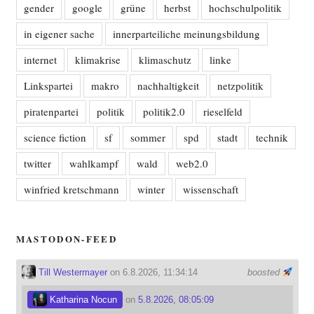
gender
google
grüne
herbst
hochschulpolitik
in eigener sache
innerparteiliche meinungsbildung
internet
klimakrise
klimaschutz
linke
Linkspartei
makro
nachhaltigkeit
netzpolitik
piratenpartei
politik
politik2.0
rieselfeld
science fiction
sf
sommer
spd
stadt
technik
twitter
wahlkampf
wald
web2.0
winfried kretschmann
winter
wissenschaft
MASTODON-FEED
Till Westermayer
on 6.8.2026, 11:34:14
boosted
Katharina Nocun
on
5.8.2026, 08:05:09