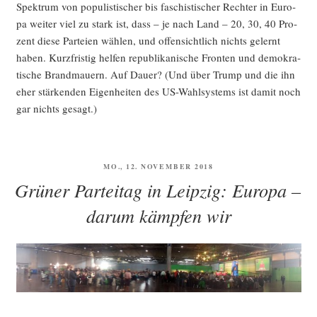
Spek­trum von popu­lis­ti­scher bis faschis­ti­scher Rech­ter in Euro­
pa wei­ter viel zu stark ist, dass – je nach Land – 20, 30, 40 Pro­
zent die­se Par­tei­en wäh­len, und offen­sicht­lich nichts gelernt
haben. Kurz­fris­tig hel­fen repu­bli­ka­ni­sche Fron­ten und demo­kra­
ti­sche Brand­mau­ern. Auf Dau­er? (Und über Trump und die ihn
eher stär­ken­den Eigen­hei­ten des US-Wahl­sys­tems ist damit noch
gar nichts gesagt.)
VERÖFFENTLICHT
MO., 12. NOVEMBER 2018
AM
Grüner Parteitag in Leipzig: Europa –
darum kämpfen wir