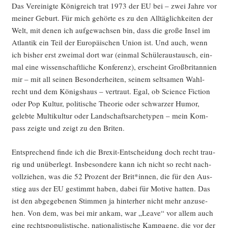
Das Ver­ei­nig­te König­reich trat 1973 der EU bei – zwei Jah­re vor
mei­ner Geburt. Für mich gehör­te es zu den All­täg­lich­kei­ten der
Welt, mit denen ich auf­ge­wach­sen bin, dass die gro­ße Insel im
Atlan­tik ein Teil der Euro­päi­schen Uni­on ist. Und auch, wenn
ich bis­her erst zwei­mal dort war (ein­mal Schü­ler­aus­tausch, ein­
mal eine wis­sen­schaft­li­che Kon­fe­renz), erscheint Groß­bri­tan­ni­en
mir – mit all sei­nen Beson­der­hei­ten, sei­nem selt­sa­men Wahl­
recht und dem Königs­haus – ver­traut. Egal, ob Sci­ence Fic­tion
oder Pop Kul­tur, poli­ti­sche Theo­rie oder schwar­zer Humor,
geleb­te Mul­ti­kul­tur oder Land­schafts­ar­che­ty­pen – mein Kom­
pass zeig­te und zeigt zu den Briten.
Ent­spre­chend fin­de ich die Brexit-Ent­schei­dung doch recht trau­
rig und unüber­legt. Ins­be­son­de­re kann ich nicht so recht nach­
voll­zie­hen, was die 52 Pro­zent der Brit*innen, die für den Aus­
stieg aus der EU gestimmt haben, dabei für Moti­ve hat­ten. Das
ist den abge­ge­be­nen Stim­men ja hin­ter­her nicht mehr anzu­se­
hen. Von dem, was bei mir ankam, war „Lea­ve“ vor allem auch
eine rechts­po­pu­lis­ti­sche, natio­na­lis­ti­sche Kam­pa­gne, die vor der