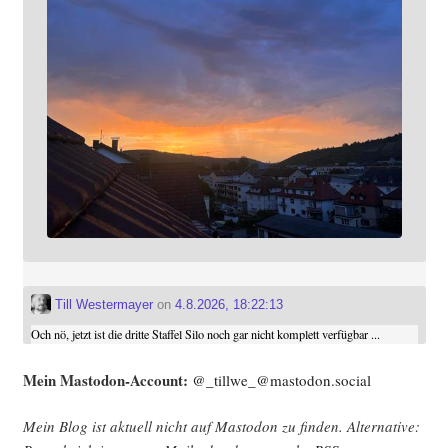
Till Westermayer
on
4.8.2026, 18:22:13
Och nö, jetzt ist die dritte Staffel Silo noch gar nicht komplett verfügbar ...
Mein Mast­o­don-Account:
@_tillwe_@mastodon.social
Mein Blog ist aktu­ell nicht auf Mast­o­don zu fin­den. Alter­na­ti­ve: