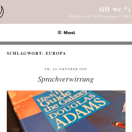
Zum
till we *)
Inhalt
Das Blog von Till Westermayer * 2002
springen
Menü
SCHLAGWORT:
EUROPA
VERÖFFENTLICHT
FR., 24. OKTOBER 2025
AM
Sprachverwirrung