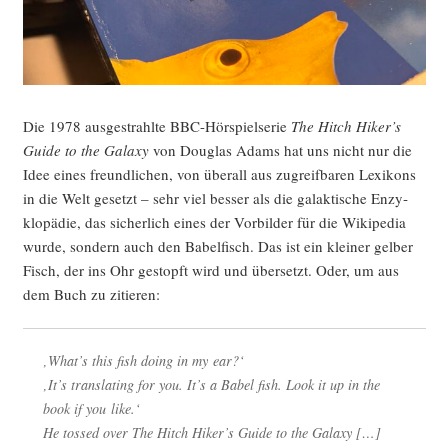
Die 1978 aus­ge­strahl­te BBC-Hör­spiel­se­rie
The Hitch Hiker’s
Gui­de to the Gala­xy
von Dou­glas Adams hat uns nicht nur die
Idee eines freund­li­chen, von über­all aus zugreif­ba­ren Lexi­kons
in die Welt gesetzt – sehr viel bes­ser als die galak­ti­sche Enzy­
klo­pä­die, das sicher­lich eines der Vor­bil­der für die Wiki­pe­dia
wur­de, son­dern auch den Babel­fisch. Das ist ein klei­ner gel­ber
Fisch, der ins Ohr gestopft wird und über­setzt. Oder, um aus
dem Buch zu zitieren:
‚What’s this fish doing in my ear?‘
‚It’s trans­la­ting for you. It’s a Babel fish. Look it up in the
book if you like.‘
He tos­sed over
The Hitch Hiker’s Gui­de to the Gala­xy
[…]