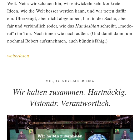
Welt. Nein: wir schau­en hin, wir ent­wi­ckeln sehr kon­kre­te
Ideen, wie die Welt bes­ser wer­den kann, und wir tre­ten dafür
ein. Über­zeugt, aber nicht abge­ho­ben, hart in der Sache, aber
fair und ver­bind­lich (oder, wie das
Han­des­blatt
schreibt, „mode­
rat“) im Ton. Nach innen wie nach außen. (Und damit dann, um
noch­mal Robert auf­zu­neh­men, auch bündnisfähig.)
„Grü­
weiterlesen
ner
Par­
tei­
VERÖFFENTLICHT
MO., 14. NOVEMBER 2016
tag
AM
Wir halten zusammen. Hartnäckig.
in
Leip­
Visionär. Verantwortlich.
zig:
Euro­
pa
–
dar­