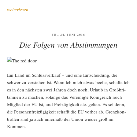
„Wir
weiterlesen
hal­
ten
zusam­
VERÖFFENTLICHT
FR., 24. JUNI 2016
men.
AM
Die Folgen von Abstimmungen
Hart­
nä­
ckig.
Visio­
Ein Land im Schluss­ver­kauf – und eine Ent­schei­dung, die
när.
schwer zu ver­ste­hen ist. Wenn ich mich etwas beei­le, schaf­fe ich
Ver­
es in den nächs­ten zwei Jah­ren doch noch, Urlaub in Groß­bri­
ant­
tan­ni­en zu machen, solan­ge das Ver­ei­nig­te König­reich noch
wort­
Mit­glied der EU ist, und Frei­zü­gig­keit etc. gel­ten. Es sei denn,
lich.“
die Per­so­nen­frei­zü­gig­keit schafft die EU vor­her ab. Grenz­kon­
trol­len sind ja auch inner­halb der Uni­on wie­der groß im
Kommen.