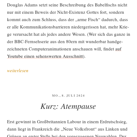
Dou­glas Adams setzt sei­ne Beschrei­bung des Babel­fischs nicht
nur mit einem Beweis der Nicht-Exis­tenz Got­tes fort, son­dern
kommt auch zum Schluss, dass der „arme Fisch“ dadurch, dass
er alle Kom­mu­ni­ka­ti­ons­bar­rie­ren nie­der­ge­ris­sen hat, mehr Krie­
ge ver­ur­sacht hat als jedes ande­re Wesen. (Wer sich das gan­ze in
der BBC-Fern­seh­se­rie aus den 80ern mit wun­der­bar hand­ge­
zeich­ne­ten Com­pu­ter­ani­ma­tio­nen anschau­en will, fin­det
auf
You­tube einen sehens­wer­ten Aus­schnitt
).
„Sprach­
weiterlesen
ver­
wir­
rung“
VERÖFFENTLICHT
MO., 8. JULI 2024
AM
Kurz: Atempause
Erst gewinnt in Groß­bri­tan­ni­en Labour in einem Erd­rutsch­sieg,
dann liegt in Frank­reich die „Neue Volks­front“ aus Lin­ken und
Grü­nen an ers­ter Stel­le bei den vor­ge­zo­ge­nen Neu­wah­len. Der