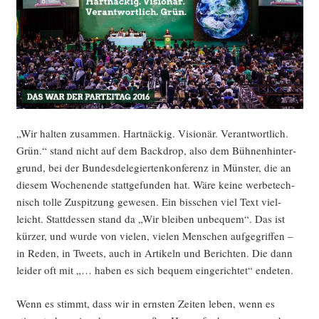
um
kämp­
fen
wir“
„Wir hal­ten zusam­men. Hart­nä­ckig. Visio­när. Ver­ant­wort­lich.
Grün.“ stand nicht auf dem Back­drop, also dem Büh­nen­hin­ter­
grund, bei der Bun­des­de­le­gier­ten­kon­fe­renz in Müns­ter, die an
die­sem Wochen­en­de statt­ge­fun­den hat. Wäre kei­ne wer­be­tech­
nisch tol­le Zuspit­zung gewe­sen. Ein biss­chen viel Text viel­
leicht. Statt­des­sen stand da „Wir blei­ben unbe­quem“. Das ist
kür­zer, und wur­de von vie­len, vie­len Men­schen auf­ge­grif­fen –
in Reden, in Tweets, auch in Arti­keln und Berich­ten. Die dann
lei­der oft mit „… haben es sich bequem ein­ge­rich­tet“ endeten.
Wenn es stimmt, dass wir in erns­ten Zei­ten leben, wenn es