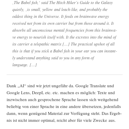
‚The Babel fish,‘
said
The Hitch Hiker’s Gui­de to the Gala­xy
quiet­ly,
‚is small, yel­low and leach-like, and pro­ba­b­ly the
oddest thing in the Uni­ver­se. It feeds on brain­wa­ve ener­gy
recei­ved not from its own car­ri­er but from tho­se around it. It
absorbs all uncon­scious men­tal fre­quen­ci­es from this brain­wa­
ve ener­gy to nou­rish its­elf with. It the excre­tes into the mind of
its car­ri­er a tele­pa­thic matrix […] The prac­ti­cal upshot of all
this is that if you stick a Babel fish in your ear you can instant­
ly under­stand any­thing said to you in any form of
language. […]
Dank „AI“ sind wir jetzt unge­fähr da. Goog­le Trans­la­te und
Goog­le Lens, DeepL etc. etc. machen es mög­lich: Tex­te und
inzwi­schen auch gespro­che­ne Spra­che las­sen sich weit­ge­hend
belie­big von einer Spra­che in eine ande­re über­set­zen, jeden­falls
dann, wenn genü­gend Mate­ri­al zur Ver­fü­gung steht. Das Ergeb­
nis ist nicht immer opti­mal, reicht aber für vie­le Zwe­cke aus.