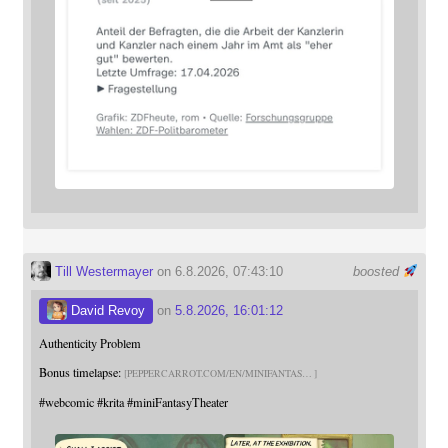
Till Westermayer
on 6.8.2026, 07:43:10
boosted
David Revoy
on
5.8.2026, 16:01:12
Authenticity Problem
Bonus timelapse:
PEPPERCARROT.COM/EN/MINIFANTAS
#
webcomic
#
krita
#
miniFantasyTheater