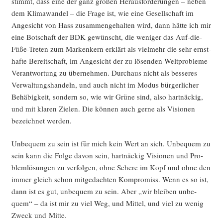
stimmt, dass eine der ganz gro­ßen Her­aus­for­de­run­gen – neben
dem Kli­ma­wan­del – die Fra­ge ist, wie eine Gesell­schaft im
Ange­sicht von Hass zusam­men­ge­hal­ten wird, dann hät­te ich mir
eine Bot­schaft der BDK gewünscht, die weni­ger das Auf-die-
Füße-Tre­ten zum Mar­ken­kern erklärt als viel­mehr die sehr ernst­
haf­te Bereit­schaft, im Ange­sicht der zu lösen­den Welt­pro­ble­me
Ver­ant­wor­tung zu über­neh­men. Durch­aus nicht als bes­se­res
Ver­wal­tungs­han­deln, und auch nicht im Modus bür­ger­li­cher
Behä­big­keit, son­dern so, wie wir Grü­ne sind, also hart­nä­ckig,
und mit kla­ren Zie­len. Die kön­nen auch ger­ne als Visio­nen
bezeich­net werden.
Unbe­quem zu sein ist für mich kein Wert an sich. Unbe­quem zu
sein kann die Fol­ge davon sein, hart­nä­ckig Visio­nen und Pro­
blem­lö­sun­gen zu ver­fol­gen, ohne Sche­re im Kopf und ohne den
immer gleich schon mit­ge­dach­ten Kom­pro­miss. Wenn es so ist,
dann ist es gut, unbe­quem zu sein. Aber „wir blei­ben unbe­
quem“ – da ist mir zu viel Weg, und Mit­tel, und viel zu wenig
Zweck und Mitte.