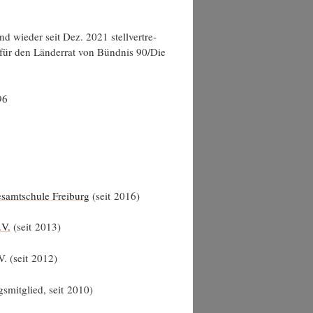
 wie­der seit Dez. 2021 stell­ver­tre­
r für den Län­der­rat von Bünd­nis 90/Die
96
esamt­schu­le Frei­burg
(seit 2016)
.V.
(seit 2013)
.V. (seit 2012)
­mit­glied, seit 2010)