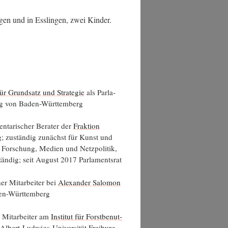
gen und in Ess­lin­gen, zwei Kinder.
 für Grund­satz und Stra­te­gie
als Par­la­
ag von Baden-Württemberg
­ta­ri­scher Bera­ter der
Frak­ti­on
; zustän­dig zunächst für Kunst und
For­schung, Medi­en und Netz­po­li­tik,
ustän­dig; seit August 2017 Parlamentsrat
r Mit­ar­bei­ter bei
Alex­an­der Salo­mon
en-Württemberg
 Mit­ar­bei­ter am
Insti­tut für Forst­be­nut­
Albert-Lud­wigs-Uni­ver­si­tät Frei­burg