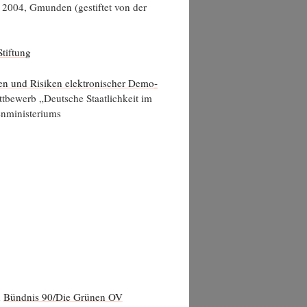
2004, Gmun­den (gestif­tet von der
Stiftung
n und Risi­ken elek­tro­ni­scher Demo­
t­be­werb „Deut­sche Staat­lich­keit im
nnenministeriums
n
Bünd­nis 90/Die Grü­nen OV