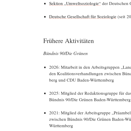
Sek­ti­on „Umwelt­so­zio­lo­gie“
der Deut­schen Ge
Deut­sche Gesell­schaft für Sozio­lo­gie
(seit 2
Frühere Aktivitäten
Bünd­nis 90/Die Grünen
2026: Mit­ar­beit in den Arbeits­grup­pen „Land­w
den Koali­ti­ons­ver­hand­lun­gen zwi­schen B
berg und CDU Baden-Württemberg
2025: Mit­glied der Redak­ti­ons­grup­pe für 
Bünd­nis 90/Die Grü­nen Baden-Württemberg
2021: Mit­glied der Arbeits­grup­pe „Prä­am­bel“
zwi­schen Bünd­nis 90/Die Grü­nen Baden-W
Württemberg