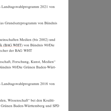
das Land­tags­wahl­pro­gramm 2021 von
 das Grund­satz­pro­gramm von Bünd­nis
e­mein­schaf­ten Medi­en (bis 2002) und
li­tik (BAG WHT)
von Bünd­nis 90/Die
re­cher der BAG WHT
en­schaft, For­schung, Kunst, Medi­en“
en Bünd­nis 90/Die Grü­nen Baden-Würt­
das Land­tags­wahl­pro­gramm 2016 von
len, Wis­sen­schaft“ bei den Koali­ti­
ie Grü­nen Baden-Würt­tem­berg und SPD