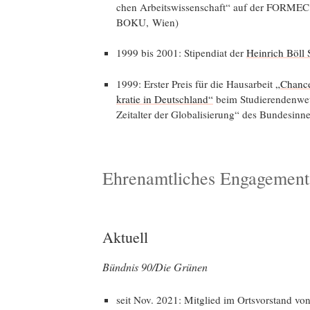
chen Arbeits­wis­sen­schaft“ auf der FORMEC 
BOKU, Wien)
1999 bis 2001: Sti­pen­di­at der
Hein­rich Böll 
1999: Ers­ter Preis für die Haus­ar­beit
„Chan­ce
kra­tie in Deutsch­land“
beim Stu­die­ren­den­wet
Zeit­al­ter der Glo­ba­li­sie­rung“ des Bundesi
Ehrenamtliches Engagement
Aktuell
Bünd­nis 90/Die Grünen
seit Nov. 2021: Mit­glied im Orts­vor­stand vo