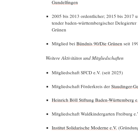
Gundelfingen
2005 bis 2013 ordent­li­cher; 2015 bis 2017 und
ten­der baden-würt­tem­ber­gi­scher Dele­gier­te
Grünen
Mit­glied bei
Bünd­nis 90/Die Grü­nen
seit 19
Wei­te­re Akti­vi­tä­ten und Mitgliedschaften
Mit­glied­schaft SFCD e.V. (seit 2025)
Mit­glied­schaft För­der­kreis der
Stau­din­ger-G
Hein­rich Böll Stif­tung Baden-Würt­tem­berg e
Mit­glied­schaft Wald­kin­der­gar­ten Frei­burg e
Insti­tut Soli­da­ri­sche Moder­ne e.V.
(Grün­dungs