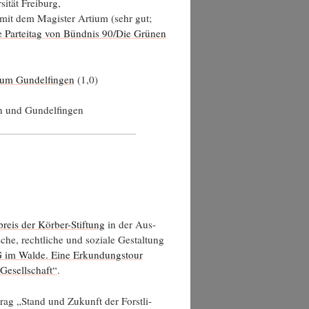
si­tät Freiburg,
it dem Magis­ter Arti­um (sehr gut;
­le Par­tei­tag von Bünd­nis 90/Die Grü­nen
­um Gun­del­fin­gen
(1,0)
in und Gundelfingen
preis der Kör­ber-Stif­tung
in der Aus­
e, recht­li­che und sozia­le Gestal­tung
 im Wal­de. Eine Erkun­dungs­tour
n Gesell­schaft“
.
trag „Stand und Zukunft der Forst­li­