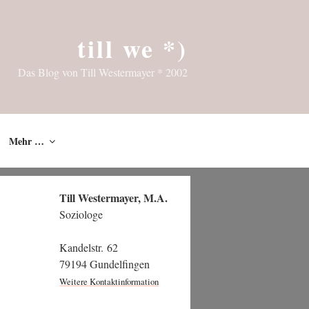
till we *)
Das Blog von Till Westermayer * 2002
Mehr …
Till Wes­ter­may­er, M.A.
Soziologe
Kan­del­str. 62
79194 Gundelfingen
Wei­te­re Kontaktinformation