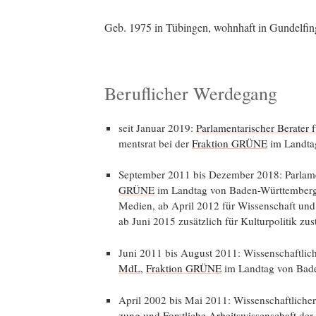
Geb. 1975 in Tübin­gen, wohn­haft in Gun­del­fin­
Beruflicher Werdegang
seit Janu­ar 2019:
Par­la­men­ta­ri­scher Bera­ter
ments­rat bei der
Frak­ti­on GRÜNE
im Land­t
Sep­tem­ber 2011 bis Dezem­ber 2018: Par­la­men
GRÜNE
im Land­tag von Baden-Würt­tem­berg
Medi­en, ab April 2012 für Wis­sen­schaft und 
ab Juni 2015 zusätz­lich für Kul­tur­po­li­tik z
Juni 2011 bis August 2011: Wis­sen­schaft­li­che
MdL
,
Frak­ti­on GRÜNE
im Land­tag von Bad
April 2002 bis Mai 2011: Wis­sen­schaft­li­cher
zung und Forst­li­che Arbeits­wis­sen­schaft
der 