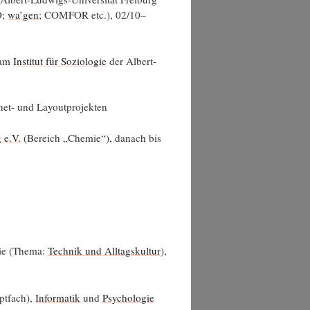
D;
wa’­gen
; COMFOR etc.), 02/10–
 am
Insti­tut für Sozio­lo­gie
der Albert-
er­net- und Layoutprojekten
g e.V.
(Bereich „Che­mie“), danach bis
gie (The­ma:
Tech­nik und All­tags­kul­tur
),
t­fach),
Infor­ma­tik
und
Psy­cho­lo­gie