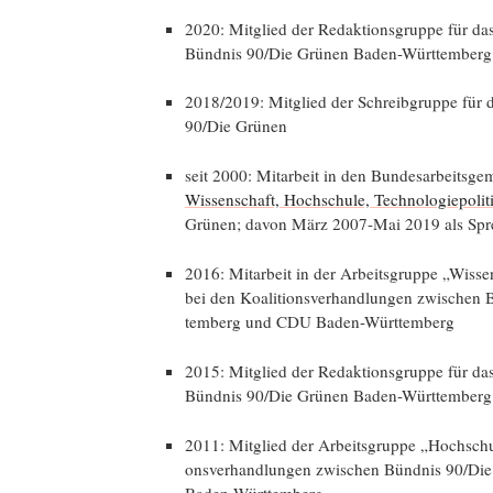
2020: Mit­glied der Redak­ti­ons­grup­pe für 
Bünd­nis 90/Die Grü­nen Baden-Württemberg
2018/2019: Mit­glied der Schreib­grup­pe für
90/Die Grünen
seit 2000: Mit­ar­beit in den Bun­des­ar­beits­g
Wis­sen­schaft, Hoch­schu­le, Tech­no­lo­gie­po­
Grü­nen; davon März 2007-Mai 2019 als Sp
2016: Mit­ar­beit in der Arbeits­grup­pe „Wis­s
bei den Koali­ti­ons­ver­hand­lun­gen zwi­sch
tem­berg und CDU Baden-Württemberg
2015: Mit­glied der Redak­ti­ons­grup­pe für 
Bünd­nis 90/Die Grü­nen Baden-Württemberg
2011: Mit­glied der Arbeits­grup­pe „Hoch­schu­
ons­ver­hand­lun­gen zwi­schen Bünd­nis 90/D
Baden-Württemberg