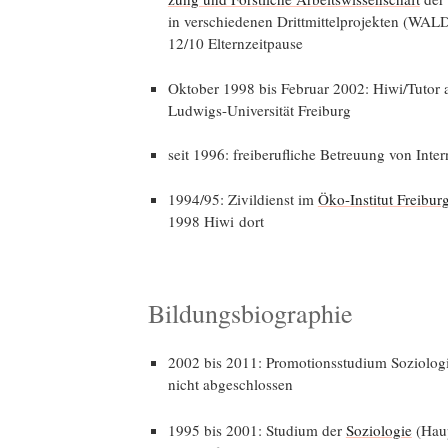
in ver­schie­de­nen Dritt­mit­tel­pro­jek­ten (WAL
12/10 Elternzeitpause
Okto­ber 1998 bis Febru­ar 2002: Hiwi/Tutor
Lud­wigs-Uni­ver­si­tät Freiburg
seit 1996: frei­be­ruf­li­che Betreu­ung von Int
1994/95: Zivil­dienst im
Öko-Insti­tut Frei­bur
1998 Hiwi dort
Bildungsbiographie
2002 bis 2011: Pro­mo­ti­ons­stu­di­um Sozio­lo­
nicht abgeschlossen
1995 bis 2001: Stu­di­um der
Sozio­lo­gie
(Haup