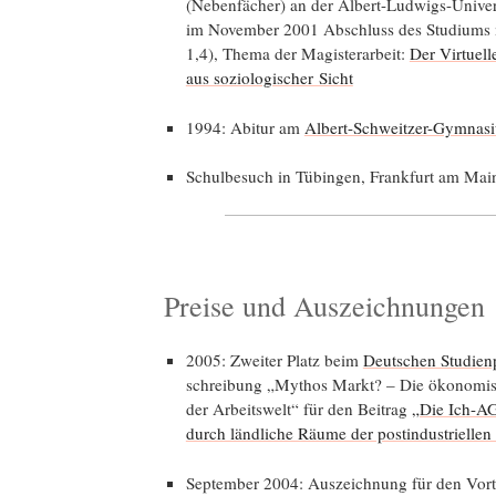
(Neben­fä­cher) an der Albert-Lud­wigs-Uni­ver­
im Novem­ber 2001 Abschluss des Stu­di­ums m
1,4), The­ma der Magis­ter­ar­beit:
Der Vir­tu­el
aus sozio­lo­gi­scher Sicht
1994: Abitur am
Albert-Schweit­zer-Gym­na­si
Schul­be­such in Tübin­gen, Frank­furt am Ma
Preise und Auszeichnungen
2005: Zwei­ter Platz beim
Deut­schen Stu­di­en­
schrei­bung „Mythos Markt? – Die öko­no­mi­sch
der Arbeits­welt“ für den Bei­trag
„Die Ich-AG
durch länd­li­che Räu­me der post­in­dus­tri­el­le
Sep­tem­ber 2004: Aus­zeich­nung für den Vor­