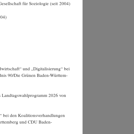
sell­schaft für Sozio­lo­gie (seit 2004)
004)
irt­schaft“ und „Digi­ta­li­sie­rung“ bei
ünd­nis 90/Die Grü­nen Baden-Würt­tem­
das Land­tags­wahl­pro­gramm 2026 von
 bei den Koali­ti­ons­ver­hand­lun­gen
ürt­tem­berg und CDU Baden-