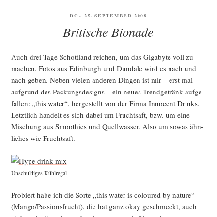
VERÖFFENTLICHT
DO., 25. SEPTEMBER 2008
AM
Britische Bionade
Auch drei Tage Schott­land rei­chen, um das Giga­byte voll zu
machen.
Fotos
aus Edin­burgh und Dun­da­le wird es nach und
nach geben. Neben vie­len ande­ren Din­gen ist mir – erst mal
auf­grund des Packungs­de­signs – ein neu­es Trend­ge­tränk auf­ge­
fal­len:
„this water“
, her­ge­stellt von der Fir­ma
Inno­cent Drinks
.
Letzt­lich han­delt es sich dabei um Frucht­saft, bzw. um eine
Mischung aus
Smoothies
und Quell­was­ser. Also um sowas ähn­
li­ches wie Fruchtsaft.
Unschul­di­ges Kühlregal
Pro­biert habe ich die Sor­te „this water is colou­red by natu­re“
(Mango/Passionsfrucht), die hat ganz okay geschmeckt, auch