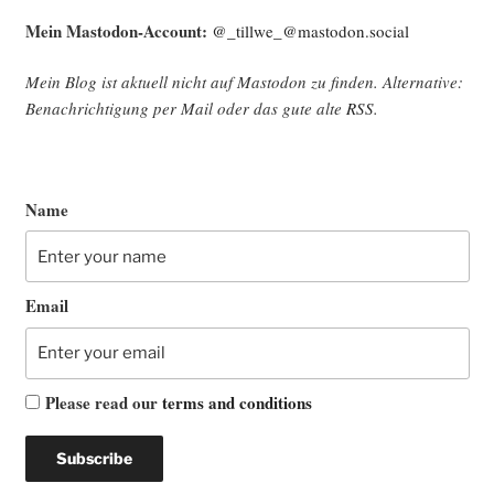
Mein Mast­o­don-Account:
@_tillwe_@mastodon.social
Mein Blog ist aktu­ell nicht auf Mast­o­don zu fin­den. Alter­na­ti­ve:
Benach­rich­ti­gung per Mail oder das gute alte
RSS
.
Name
Email
Please read our
terms and conditions