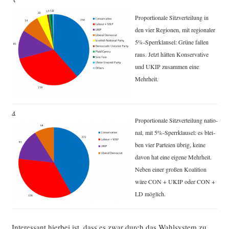
3.
Pro­por­tio­na­le Sitz­ver­tei­lung in
den vier Regio­nen, mit regio­na­ler
5%-Sperrklausel: Grü­ne fal­len
raus. Jetzt hät­ten Kon­ser­va­ti­ve
und UKIP zusam­men eine
Mehrheit.
4.
Pro­por­tio­na­le Sitz­ver­tei­lung natio­
nal, mit 5%-Sperrklausel: es blei­
ben vier Par­tei­en übrig, kei­ne
davon hat eine eige­ne Mehr­heit.
Neben einer gro­ßen Koali­ti­on
wäre CON + UKIP oder CON +
LD möglich.
Inter­es­sant hier­bei ist, dass es zwar durch das Wahl­sys­tem zu