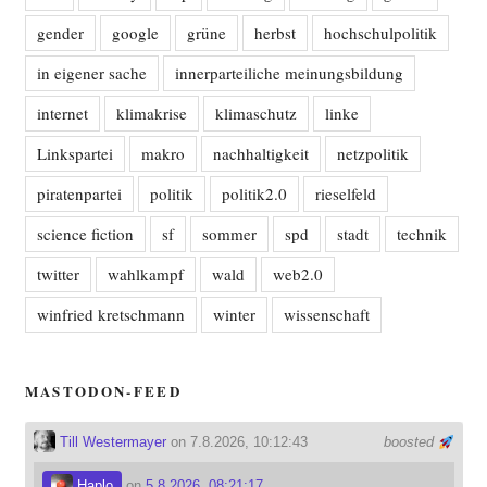
gender
google
grüne
herbst
hochschulpolitik
in eigener sache
innerparteiliche meinungsbildung
internet
klimakrise
klimaschutz
linke
Linkspartei
makro
nachhaltigkeit
netzpolitik
piratenpartei
politik
politik2.0
rieselfeld
science fiction
sf
sommer
spd
stadt
technik
twitter
wahlkampf
wald
web2.0
winfried kretschmann
winter
wissenschaft
MASTODON-FEED
Till Westermayer
on 7.8.2026, 10:12:43
boosted
Haplo
on
5.8.2026, 08:21:17