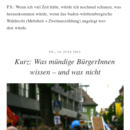
P.S.: Wenn ich viel Zeit hät­te, wür­de ich noch­mal schau­en, was
her­aus­kom­men wür­de, wenn das baden-würt­tem­ber­gi­sche
Wahl­recht (Mehr­heit + Zweit­aus­zäh­lung) ange­legt wer­
den würde.
VERÖFFENTLICHT
SO., 14. JULI 2013
AM
Kurz: Was mündige BürgerInnen
wissen – und was nicht