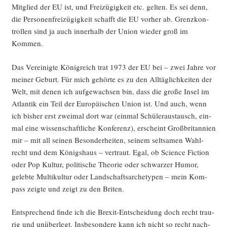
Mit­glied der EU ist, und Frei­zü­gig­keit etc. gel­ten. Es sei denn,
die Per­so­nen­frei­zü­gig­keit schafft die EU vor­her ab. Grenz­kon­
trol­len sind ja auch inner­halb der Uni­on wie­der groß im
Kommen.
Das Ver­ei­nig­te König­reich trat 1973 der EU bei – zwei Jah­re vor
mei­ner Geburt. Für mich gehör­te es zu den All­täg­lich­kei­ten der
Welt, mit denen ich auf­ge­wach­sen bin, dass die gro­ße Insel im
Atlan­tik ein Teil der Euro­päi­schen Uni­on ist. Und auch, wenn
ich bis­her erst zwei­mal dort war (ein­mal Schü­ler­aus­tausch, ein­
mal eine wis­sen­schaft­li­che Kon­fe­renz), erscheint Groß­bri­tan­ni­en
mir – mit all sei­nen Beson­der­hei­ten, sei­nem selt­sa­men Wahl­
recht und dem Königs­haus – ver­traut. Egal, ob Sci­ence Fic­tion
oder Pop Kul­tur, poli­ti­sche Theo­rie oder schwar­zer Humor,
geleb­te Mul­ti­kul­tur oder Land­schafts­ar­che­ty­pen – mein Kom­
pass zeig­te und zeigt zu den Briten.
Ent­spre­chend fin­de ich die Brexit-Ent­schei­dung doch recht trau­
rig und unüber­legt. Ins­be­son­de­re kann ich nicht so recht nach­