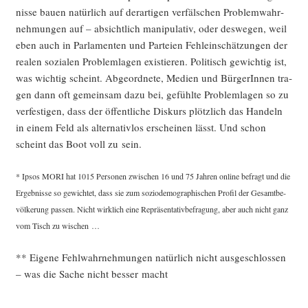
nis­se bau­en natür­lich auf der­ar­ti­gen ver­fäl­schen Pro­blem­wahr­
neh­mun­gen auf – absicht­lich mani­pu­la­tiv, oder des­we­gen, weil
eben auch in Par­la­men­ten und Par­tei­en Fehl­ein­schät­zun­gen der
rea­len sozia­len Pro­blem­la­gen exis­tie­ren. Poli­tisch gewich­tig ist,
was wich­tig scheint. Abge­ord­ne­te, Medi­en und Bür­ge­rIn­nen tra­
gen dann oft gemein­sam dazu bei, gefühl­te Pro­blem­la­gen so zu
ver­fes­ti­gen, dass der öffent­li­che Dis­kurs plötz­lich das Han­deln
in einem Feld als alter­na­tiv­los erschei­nen lässt. Und schon
scheint das Boot voll zu sein.
* Ipsos MORI hat 1015 Per­so­nen zwi­schen 16 und 75 Jah­ren online befragt und die
Ergeb­nis­se so gewich­tet, dass sie zum sozio­de­mo­gra­phi­schen Pro­fil der Gesamt­be­
völ­ke­rung pas­sen. Nicht wirk­lich eine Reprä­sen­ta­tiv­be­fra­gung, aber auch nicht ganz
vom Tisch zu wischen …
** Eige­ne Fehl­wahr­neh­mun­gen natür­lich nicht aus­ge­schlos­sen
– was die Sache nicht bes­ser macht