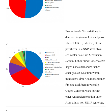
Pro­por­tio­na­le Sitz­ver­tei­lung in
den vier Regio­nen, kei­nen Sperr­
klau­sel: UKIP, Lib­Dem, Grü­ne
2.
pro­fi­tie­ren, die SNP steht etwas
schlech­ter da als im Mehr­heits­
sys­tem. Labour und Con­ser­va­ti­ve
lie­gen nahe anein­an­der, neben
einer gro­ßen Koali­ti­on wären
min­des­tens drei Koali­ti­ons­part­ner
für eine Mehr­heit not­wen­dig.
Gegen Came­ron wäre nur mit
einer All­par­tei­en­ko­ali­ti­on unter
Aus­schluss von UKIP regierbar.