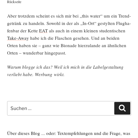
Rück­sei­te
Aber trotz­dem scheint es sich mir bei „this water“ um ein Trend­
ge­tränk zu han­deln. Sowohl in der als „In-Ort“ gestyl­ten Flug­ha­
fen­bar der Ket­te
EAT
als auch in einem klei­nen stu­den­ti­schen
Take-Away
habe ich die Fla­schen gese­hen. Und an bei­den
Orten haben sie – ganz wie Bio­na­de hier­zu­lan­de an ähn­li­chen
Orten – wun­der­bar hingepasst.
War­um blog­ge ich das? Weil ich mich in die Label­ge­stal­tung
ver­liebt habe. Wer­bung wirkt.
Suche
Such
nach:
Über dieses Blog ... oder: Textempfehlungen und die Frage, was