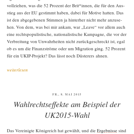
voll­zie­hen, was die 52 Pro­zent der Brit*innen, die für den Aus­
stieg aus der EU gestimmt haben, dabei für Moti­ve hat­ten. Das
ist den abge­ge­be­nen Stim­men ja hin­ter­her nicht mehr anzu­se­
hen. Von dem, was bei mir ankam, war „Lea­ve“ vor allem auch
eine rechts­po­pu­lis­ti­sche, natio­na­lis­ti­sche Kam­pa­gne, die vor der
Ver­brei­tung von Unwahr­hei­ten nicht zurück­ge­schreckt ist, egal
ob es um die Finanz­strö­me oder um Migra­ti­on ging. 52 Pro­zent
für ein UKIP-Pro­jekt? Das lässt noch Düs­te­rers ahnen.
„Die
weiterlesen
Fol­
gen
von
VERÖFFENTLICHT
FR., 8. MAI 2015
Abstim­
AM
Wahlrechtseffekte am Beispiel der
mun­
gen“
UK2015-Wahl
Das Ver­ei­nig­te König­reich hat gewählt, und die
Ergeb­nis­se
sind