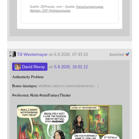
Till Westermayer
on 6.8.2026, 07:43:10
boosted
David Revoy
on
5.8.2026, 16:01:12
Authenticity Problem
Bonus timelapse:
PEPPERCARROT.COM/EN/MINIFANTAS
#
webcomic
#
krita
#
miniFantasyTheater