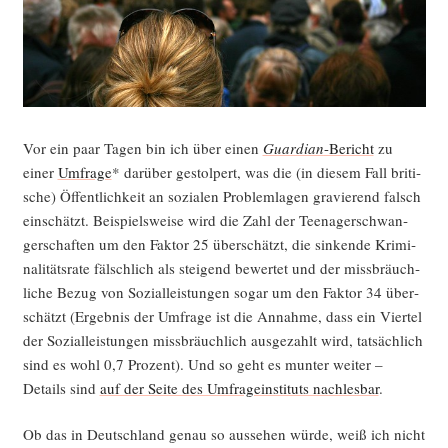
Vor ein paar Tagen bin ich über einen
Guar­di­an
-Bericht
zu
einer
Umfra­ge
* dar­über gestol­pert, was die (in die­sem Fall bri­ti­
sche) Öffent­lich­keit an sozia­len Pro­blem­la­gen gra­vie­rend falsch
ein­schätzt. Bei­spiels­wei­se wird die Zahl der Teen­ager­schwan­
ger­schaf­ten um den Fak­tor 25 über­schätzt, die sin­ken­de Kri­mi­
na­li­täts­ra­te fälsch­lich als stei­gend bewer­tet und der miss­bräuch­
li­che Bezug von Sozi­al­leis­tun­gen sogar um den Fak­tor 34 über­
schätzt (Ergeb­nis der Umfra­ge ist die Annah­me, dass ein Vier­tel
der Sozi­al­leis­tun­gen miss­bräuch­lich aus­ge­zahlt wird, tat­säch­lich
sind es wohl 0,7 Pro­zent). Und so geht es mun­ter wei­ter –
Details sind
auf der Sei­te des Umfra­ge­insti­tuts nach­les­bar
.
Ob das in Deutsch­land genau so aus­se­hen wür­de, weiß ich nicht