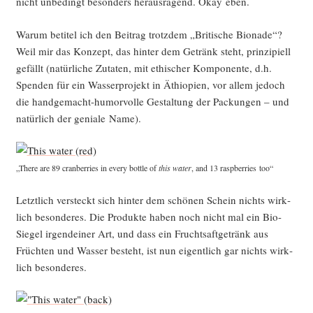
nicht unbe­dingt beson­ders her­aus­ra­gend. Okay eben.
War­um beti­tel ich den Bei­trag trotz­dem „Bri­ti­sche Bio­na­de“?
Weil mir das Kon­zept, das hin­ter dem Getränk steht, prin­zi­pi­ell
gefällt (natür­li­che Zuta­ten, mit ethi­scher Kom­po­nen­te, d.h.
Spen­den für ein Was­ser­pro­jekt in Äthio­pi­en, vor allem jedoch
die hand­ge­macht-humor­vol­le Gestal­tung der Packun­gen – und
natür­lich der genia­le Name).
„The­re are 89 cran­ber­ries in every bot­t­le of
this water
, and 13 raspber­ries too“
Letzt­lich ver­steckt sich hin­ter dem schö­nen Schein nichts wirk­
lich beson­de­res. Die Pro­duk­te haben noch nicht mal ein Bio-
Sie­gel irgend­ei­ner Art, und dass ein Frucht­saft­ge­tränk aus
Früch­ten und Was­ser besteht, ist nun eigent­lich gar nichts wirk­
lich besonderes.