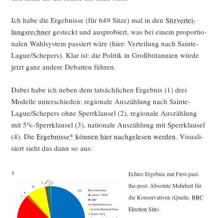
Ich habe die Ergeb­nis­se (für 649 Sit­ze) mal in den
Sitz­ver­tei­
lungs­rech­ner
gesteckt und aus­pro­biert, was bei einem pro­por­tio­
na­len Wahl­sys­tem pas­siert wäre (hier: Ver­tei­lung nach Sain­te-
Lague/­Sche­pers). Klar ist: die Poli­tik in Groß­bri­tan­ni­en wür­de
jetzt ganz ande­re Debat­ten führen.
Dabei habe ich neben dem tat­säch­li­chen Ergeb­nis (1) drei
Model­le unter­schie­den: regio­na­le Aus­zäh­lung nach Sain­te-
Lague/­Sche­pers ohne Sperr­klau­sel (2), regio­na­le Aus­zäh­lung
mit 5%-Sperrklausel (3), natio­na­le Aus­zäh­lung mit Sperr­klau­sel
(4). Die
Ergeb­nis­se* kön­nen hier nach­ge­le­sen wer­den
. Visua­li­
siert sieht das dann so aus:
1.
Ech­tes Ergeb­nis mit First-past-
the-post: Abso­lu­te Mehr­heit für
die Kon­ser­va­ti­ven (Quel­le.
BBC
Elec­tion Site
).