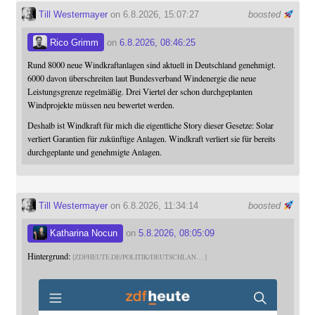
Till Westermayer
on 6.8.2026, 15:07:27
boosted
Rico Grimm
on
6.8.2026, 08:46:25
Rund 8000 neue Windkraftanlagen sind aktuell in Deutschland genehmigt.
6000 davon überschreiten laut Bundesverband Windenergie die neue
Leistungsgrenze regelmäßig. Drei Viertel der schon durchgeplanten
Windprojekte müssen neu bewertet werden.
Deshalb ist Windkraft für mich die eigentliche Story dieser Gesetze: Solar
verliert Garantien für zukünftige Anlagen. Windkraft verliert sie für bereits
durchgeplante und genehmigte Anlagen.
Till Westermayer
on 6.8.2026, 11:34:14
boosted
Katharina Nocun
on
5.8.2026, 08:05:09
Hintergrund:
ZDFHEUTE.DE/POLITIK/DEUTSCHLAN