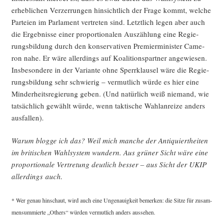
erheb­li­chen Ver­zer­run­gen hin­sicht­lich der Fra­ge kommt, wel­che
Par­tei­en im Par­la­ment ver­tre­ten sind. Letzt­lich legen aber auch
die Ergeb­nis­se einer pro­por­tio­na­len Aus­zäh­lung eine Regie­
rungs­bil­dung durch den kon­ser­va­ti­ven Pre­mier­mi­nis­ter Came­
ron nahe. Er wäre aller­dings auf Koali­ti­ons­part­ner ange­wie­sen.
Ins­be­son­de­re in der Vari­an­te ohne Sperr­klau­sel wäre die Regie­
rungs­bil­dung sehr schwie­rig – ver­mut­lich wür­de es hier eine
Min­der­heits­re­gie­rung geben. (Und natür­lich weiß nie­mand, wie
tat­säch­lich gewählt wür­de, wenn tak­ti­sche Wahl­an­rei­ze anders
ausfallen).
War­um blog­ge ich das? Weil mich man­che der Anti­quiert­hei­ten
im bri­ti­schen Wahl­sys­tem wun­dern. Aus grü­ner Sicht wäre eine
pro­por­tio­na­le Ver­tre­tung deut­lich bes­ser – aus Sicht der UKIP
aller­dings auch.
* Wer genau hin­schaut, wird auch eine Unge­nau­ig­keit bemer­ken: die Sit­ze für zusam­
men­sum­mier­te „Others“ wür­den ver­mut­lich anders aussehen.