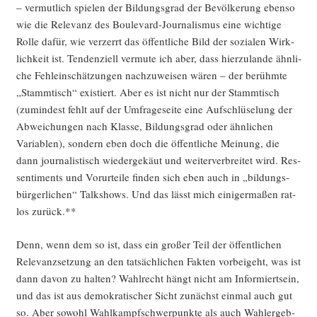
– ver­mut­lich spie­len der Bil­dungs­grad der Bevöl­ke­rung eben­so
wie die Rele­vanz des Bou­le­vard-Jour­na­lis­mus eine wich­ti­ge
Rol­le dafür, wie ver­zerrt das öffent­li­che Bild der sozia­len Wirk­
lich­keit ist. Ten­den­zi­ell ver­mu­te ich aber, dass hier­zu­lan­de ähn­li­
che Fehl­ein­schät­zun­gen nach­zu­wei­sen wären – der berühm­te
„Stamm­tisch“ exis­tiert. Aber es ist nicht nur der Stamm­tisch
(zumin­dest fehlt auf der Umfra­ge­sei­te eine Auf­schlüse­lung der
Abwei­chun­gen nach Klas­se, Bil­dungs­grad oder ähn­li­chen
Varia­blen), son­dern eben doch die öffent­li­che Mei­nung, die
dann jour­na­lis­tisch wie­der­ge­käut und wei­ter­ver­brei­tet wird. Res­
sen­ti­ments und Vor­ur­tei­le fin­den sich eben auch in „bil­dungs­
bür­ger­li­chen“ Talk­shows. Und das lässt mich eini­ger­ma­ßen rat­
los zurück.**
Denn, wenn dem so ist, dass ein gro­ßer Teil der öffent­li­chen
Rele­vanz­set­zung an den tat­säch­li­chen Fak­ten vor­bei­geht, was ist
dann davon zu hal­ten? Wahl­recht hängt nicht am Infor­miert­sein,
und das ist aus demo­kra­ti­scher Sicht zunächst ein­mal auch gut
so. Aber sowohl Wahl­kampf­schwer­punk­te als auch Wahl­er­geb­