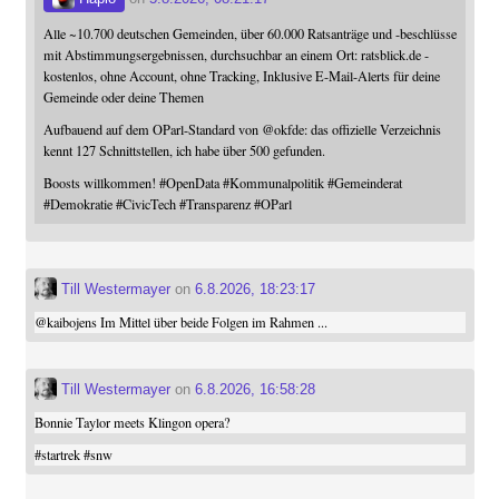
Alle ~10.700 deutschen Gemeinden, über 60.000 Ratsanträge und -beschlüsse
mit Abstimmungsergebnissen, durchsuchbar an einem Ort: ratsblick.de -
kostenlos, ohne Account, ohne Tracking, Inklusive E-Mail-Alerts für deine
Gemeinde oder deine Themen
Aufbauend auf dem OParl-Standard von
@
okfde
: das offizielle Verzeichnis
kennt 127 Schnittstellen, ich habe über 500 gefunden.
Boosts willkommen!
#
OpenData
#
Kommunalpolitik
#
Gemeinderat
#
Demokratie
#
CivicTech
#
Transparenz
#
OParl
Till Westermayer
on
6.8.2026, 18:23:17
@
kaibojens
Im Mittel über beide Folgen im Rahmen ...
Till Westermayer
on
6.8.2026, 16:58:28
Bonnie Taylor meets Klingon opera?
#
startrek
#
snw