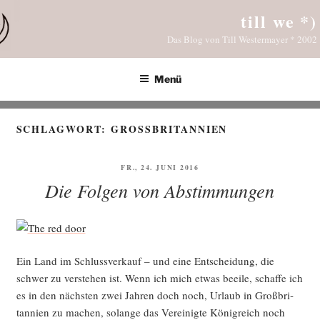
Zum
till we *)
Inhalt
Das Blog von Till Westermayer * 2002
springen
Menü
SCHLAGWORT:
GROSSBRITANNIEN
VERÖFFENTLICHT
FR., 24. JUNI 2016
AM
Die Folgen von Abstimmungen
Ein Land im Schluss­ver­kauf – und eine Ent­schei­dung, die
schwer zu ver­ste­hen ist. Wenn ich mich etwas beei­le, schaf­fe ich
es in den nächs­ten zwei Jah­ren doch noch, Urlaub in Groß­bri­
tan­ni­en zu machen, solan­ge das Ver­ei­nig­te König­reich noch