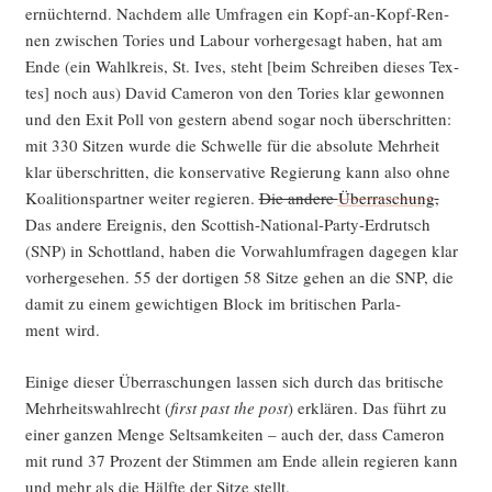
ernüch­ternd. Nach­dem alle Umfra­gen ein Kopf-an-Kopf-Ren­
nen zwi­schen Tories und Labour vor­her­ge­sagt haben, hat am
Ende (ein Wahl­kreis, St. Ives, steht [beim Schrei­ben die­ses Tex­
tes] noch aus) David Came­ron von den Tories klar gewon­nen
und den Exit Poll von ges­tern abend sogar noch über­schrit­ten:
mit 330 Sit­zen wur­de die Schwel­le für die abso­lu­te Mehr­heit
klar über­schrit­ten, die kon­ser­va­ti­ve Regie­rung kann also ohne
Koali­ti­ons­part­ner wei­ter regie­ren.
Die ande­re
Über­ra­schung
,
Das ande­re Ereig­nis, den Scot­tish-Natio­nal-Par­ty-Erd­rutsch
(SNP) in Schott­land, haben die Vor­wahl­um­fra­gen dage­gen klar
vor­her­ge­se­hen. 55 der dor­ti­gen 58 Sit­ze gehen an die SNP, die
damit zu einem gewich­ti­gen Block im bri­ti­schen Par­la­
ment wird.
Eini­ge die­ser Über­ra­schun­gen las­sen sich durch das bri­ti­sche
Mehr­heits­wahl­recht (
first past the post
) erklä­ren. Das führt zu
einer gan­zen Men­ge Selt­sam­kei­ten – auch der, dass Came­ron
mit rund 37 Pro­zent der Stim­men am Ende allein regie­ren kann
und mehr als die Hälf­te der Sit­ze stellt.