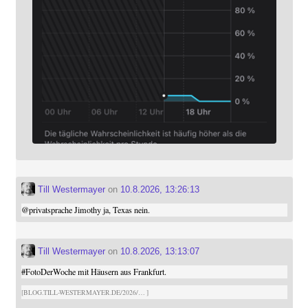
Till Westermayer
on
10.8.2026, 13:26:13
@
privatsprache
Jimothy ja, Texas nein.
Till Westermayer
on
10.8.2026, 13:13:07
#
FotoDerWoche
mit Häusern aus Frankfurt.
BLOG.TILL-WESTERMAYER.DE/2026/