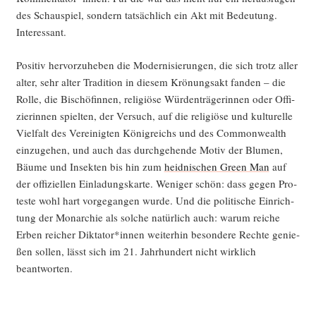
des Schau­spiel, son­dern tat­säch­lich ein Akt mit Bedeu­tung.
Interessant.
Posi­tiv her­vor­zu­he­ben die Moder­ni­sie­run­gen, die sich trotz aller
alter, sehr alter Tra­di­ti­on in die­sem Krö­nungs­akt fan­den – die
Rol­le, die Bischö­fin­nen, reli­giö­se Wür­den­trä­ge­rin­nen oder Offi­
zie­rin­nen spiel­ten, der Ver­such, auf die reli­giö­se und kul­tu­rel­le
Viel­falt des Ver­ei­nig­ten König­reichs und des Com­mon­wealth
ein­zu­ge­hen, und auch das durch­ge­hen­de Motiv der Blu­men,
Bäu­me und Insek­ten bis hin zum
heid­ni­schen Green Man
auf
der offi­zi­el­len Ein­la­dungs­kar­te. Weni­ger schön: dass gegen Pro­
tes­te wohl hart vor­ge­gan­gen wur­de. Und die poli­ti­sche Ein­rich­
tung der Mon­ar­chie als sol­che natür­lich auch: war­um rei­che
Erben rei­cher Diktator*innen wei­ter­hin beson­de­re Rech­te genie­
ßen sol­len, lässt sich im 21. Jahr­hun­dert nicht wirk­lich
beantworten.