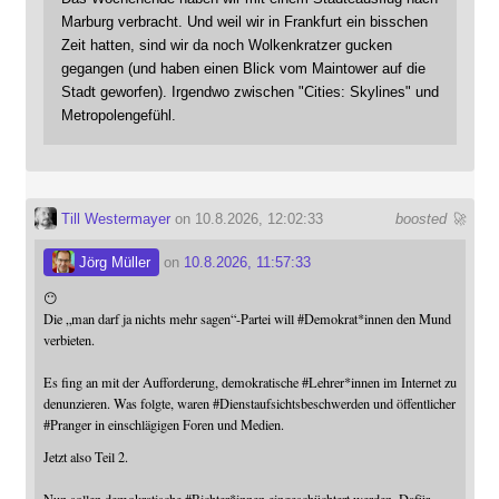
Marburg verbracht. Und weil wir in Frankfurt ein bisschen
Zeit hatten, sind wir da noch Wolkenkratzer gucken
gegangen (und haben einen Blick vom Maintower auf die
Stadt geworfen). Irgendwo zwischen "Cities: Skylines" und
Metropolengefühl.
Till Westermayer
on 10.8.2026, 12:02:33
boosted 🚀
Jörg Müller
on
10.8.2026, 11:57:33
😶
Die „man darf ja nichts mehr sagen“-Partei will
#
Demokrat
*innen den Mund
verbieten.
Es fing an mit der Aufforderung, demokratische
#
Lehrer
*innen im Internet zu
denunzieren. Was folgte, waren
#
Dienstaufsichtsbeschwerden
und öffentlicher
#
Pranger
in einschlägigen Foren und Medien.
Jetzt also Teil 2.