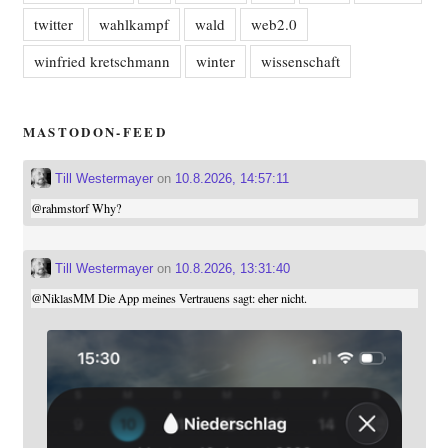
twitter
wahlkampf
wald
web2.0
winfried kretschmann
winter
wissenschaft
MASTODON-FEED
Till Westermayer
on
10.8.2026, 14:57:11
@
rahmstorf
Why?
Till Westermayer
on
10.8.2026, 13:31:40
@
NiklasMM
Die App meines Vertrauens sagt: eher nicht.