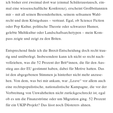
ich bis­her erst zwei­mal dort war (ein­mal Schü­ler­aus­tausch, ein­
mal eine wis­sen­schaft­li­che Kon­fe­renz), erscheint Groß­bri­tan­ni­en
mir – mit all sei­nen Beson­der­hei­ten, sei­nem selt­sa­men Wahl­
recht und dem Königs­haus – ver­traut. Egal, ob Sci­ence Fic­tion
oder Pop Kul­tur, poli­ti­sche Theo­rie oder schwar­zer Humor,
geleb­te Mul­ti­kul­tur oder Land­schafts­ar­che­ty­pen – mein Kom­
pass zeig­te und zeigt zu den Briten.
Ent­spre­chend fin­de ich die Brexit-Ent­schei­dung doch recht trau­
rig und unüber­legt. Ins­be­son­de­re kann ich nicht so recht nach­
voll­zie­hen, was die 52 Pro­zent der Brit*innen, die für den Aus­
stieg aus der EU gestimmt haben, dabei für Moti­ve hat­ten. Das
ist den abge­ge­be­nen Stim­men ja hin­ter­her nicht mehr anzu­se­
hen. Von dem, was bei mir ankam, war „Lea­ve“ vor allem auch
eine rechts­po­pu­lis­ti­sche, natio­na­lis­ti­sche Kam­pa­gne, die vor der
Ver­brei­tung von Unwahr­hei­ten nicht zurück­ge­schreckt ist, egal
ob es um die Finanz­strö­me oder um Migra­ti­on ging. 52 Pro­zent
für ein UKIP-Pro­jekt? Das lässt noch Düs­te­rers ahnen.