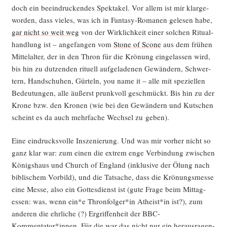
doch ein beein­dru­cken­des Spek­ta­kel. Vor allem ist mir klar­ge­
wor­den, dass vie­les, was ich in Fan­ta­sy-Roma­nen gele­sen habe,
gar nicht so weit weg
von der Wirk­lich­keit einer sol­chen Ritu­al­
hand­lung ist – ange­fan­gen vom
Stone of Sco­ne
aus dem frü­hen
Mit­tel­al­ter, der in den Thron für die Krö­nung ein­ge­las­sen wird,
bis hin zu dut­zen­den ritu­ell auf­ge­la­de­nen Gewän­dern, Schwer­
tern, Hand­schu­hen, Gür­teln, you name it – alle mit spe­zi­el­len
Bedeu­tun­gen, alle äußerst prunk­voll geschmückt. Bis hin zu der
Kro­ne bzw. den Kro­nen (wie bei den Gewän­dern und Kut­schen
scheint es da auch mehr­fa­che Wech­sel zu geben).
Eine ein­drucks­vol­le Insze­nie­rung. Und was mir vor­her nicht so
ganz klar war: zum einen die extrem enge Ver­bin­dung zwi­schen
Königs­haus und Church of Eng­land (inklu­si­ve der Ölung nach
bibli­schem Vor­bild), und die Tat­sa­che, dass die Krö­nungs­mes­se
eine Mes­se, also ein Got­tes­dienst ist (gute Fra­ge beim Mit­tag­
essen: was, wenn ein*e Thronfolger*in Atheist*in ist?), zum
ande­ren die ehr­li­che (?) Ergrif­fen­heit der BBC-
Kommentator*innen. Für die war das nicht nur ein her­aus­ra­gen­