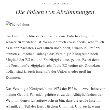
VERÖFFENTLICHT
FR., 24. JUNI 2016
AM
Die Folgen von Abstimmungen
Ein Land im Schluss­ver­kauf – und eine Ent­schei­dung, die
schwer zu ver­ste­hen ist. Wenn ich mich etwas beei­le, schaf­fe ich
es in den nächs­ten zwei Jah­ren doch noch, Urlaub in Groß­bri­
tan­ni­en zu machen, solan­ge das Ver­ei­nig­te König­reich noch
Mit­glied der EU ist, und Frei­zü­gig­keit etc. gel­ten. Es sei denn,
die Per­so­nen­frei­zü­gig­keit schafft die EU vor­her ab. Grenz­kon­
trol­len sind ja auch inner­halb der Uni­on wie­der groß im
Kommen.
Das Ver­ei­nig­te König­reich trat 1973 der EU bei – zwei Jah­re vor
mei­ner Geburt. Für mich gehör­te es zu den All­täg­lich­kei­ten der
Welt, mit denen ich auf­ge­wach­sen bin, dass die gro­ße Insel im
Atlan­tik ein Teil der Euro­päi­schen Uni­on ist. Und auch, wenn