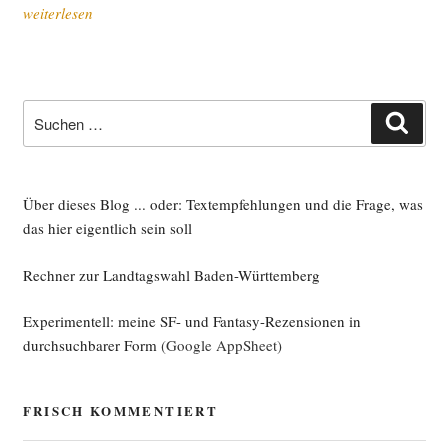
„Die
weiterlesen
Fol­
gen
von
Abstim­
Suche
Such
mun­
nach:
gen“
Über dieses Blog ... oder: Textempfehlungen und die Frage, was
das hier eigentlich sein soll
Rechner zur Landtagswahl Baden-Württemberg
Experimentell: meine SF- und Fantasy-Rezensionen in
durchsuchbarer Form
(Google AppSheet)
FRISCH KOMMENTIERT