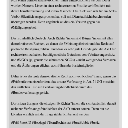
Nun sollen demokratische
#
Richter
*innen eingeschüchtert werden. Dafür
wurden Namens-Listen in einer rechtsextremen Postille veröffentlicht mit
ihrer Dienstbezeichnung und ihrem
#
Gericht
. Das Ziel: wer sich für ein AxD-
Verbot öffentlich ausgesprochen hat, soll mit Dienstaufsichtsbeschwerden
überzogen werden. Denn angeblich sei dies ein Verstoß gegen das
#
Mäßigungsgebot
.
Das ist inhaltlich Quatsch. Auch Richter*innen sind Bürger*innen mit allen
demokratischen Rechten, zu denen die
#
Meinungsfreiheit
und das Recht auf
politische Betätigung zählen. Und dass es sehr gute Gründe gibt, die AxD für
rechtsextrem zu halten, bestätigen etliche Gutachten von
#
Verfassungsschutz
und
#
NGOs
(ja, genau: die schlimmen NGOs) – nicht weniger das Verhalten
und die Äußerungen etlicher, auch führender Parteimitglieder.
Daher ist es das gute demokratische Recht auch von Richter*innen, genau das
#
Prüfverfahren
einzufordern, das unsere Verfassung in Art. 21 GG vorsieht:
den amtlichen Test auf
#
Verfassungsfeindlichkeit
durch das
#
Bundesverfassungsgericht
.
Dort sitzen übrigens die einzigen 16 Richter*innen, die sich tatsächlich derzeit
nicht zur Verfassungsfeindlichkeit der AxD äußern sollten. Denn nur sie
könnten wirklich mit der Frage richterlich befasst werden.
#
Prüf
#
noAfD
#
Hetzjagd
#
TeamRechtsstaat
#
JuraBubble
#
Justiz