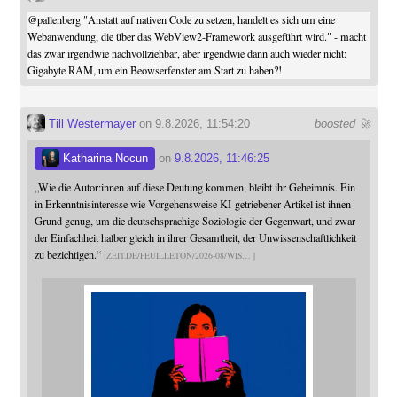
@
pallenberg
"Anstatt auf nativen Code zu setzen, handelt es sich um eine
Webanwendung, die über das WebView2-Framework ausgeführt wird." - macht
das zwar irgendwie nachvollziehbar, aber irgendwie dann auch wieder nicht:
Gigabyte RAM, um ein Beowserfenster am Start zu haben?!
Till Westermayer
on 9.8.2026, 11:54:20
boosted 🚀
Katharina Nocun
on
9.8.2026, 11:46:25
„Wie die Autor:innen auf diese Deutung kommen, bleibt ihr Geheimnis. Ein
in Erkenntnisinteresse wie Vorgehensweise KI-getriebener Artikel ist ihnen
Grund genug, um die deutschsprachige Soziologie der Gegenwart, und zwar
der Einfachheit halber gleich in ihrer Gesamtheit, der Unwissenschaftlichkeit
zu bezichtigen.“
ZEIT.DE/FEUILLETON/2026-08/WIS