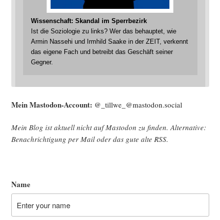
Wissenschaft: Skandal im Sperrbezirk
Ist die Soziologie zu links? Wer das behauptet, wie
Armin Nassehi und Irmhild Saake in der ZEIT, verkennt
das eigene Fach und betreibt das Geschäft seiner
Gegner.
Mein Mast­o­don-Account:
@_tillwe_@mastodon.social
Mein Blog ist aktu­ell nicht auf Mast­o­don zu fin­den. Alter­na­ti­ve:
Benach­rich­ti­gung per Mail oder das gute alte
RSS
.
Name