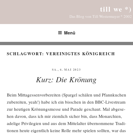
Zum
till we *)
Inhalt
Das Blog von Till Westermayer * 2002
springen
Menü
SCHLAGWORT:
VEREINIGTES KÖNIGREICH
VERÖFFENTLICHT
SA., 6. MAI 2023
AM
Kurz: Die Krönung
Beim Mit­tag­essen­vor­be­rei­ten (Spar­gel schä­len und Pfann­ku­chen
zube­rei­ten, yeah!) habe ich ein biss­chen in den BBC-Live­stream
zur heu­ti­gen Krö­nungs­mes­se und Para­de geschaut. Mal abge­se­
hen davon, dass ich mir ziem­lich sicher bin, dass Mon­ar­chien,
ade­li­ge Pri­vi­le­gi­en und aus dem Mit­tel­al­ter über­nom­me­ne Tra­di­
tio­nen heu­te eigent­lich kei­ne Rol­le mehr spie­len soll­ten, war das