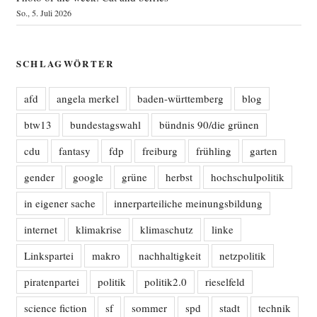
So., 5. Juli 2026
SCHLAGWÖRTER
afd
angela merkel
baden-württemberg
blog
btw13
bundestagswahl
bündnis 90/die grünen
cdu
fantasy
fdp
freiburg
frühling
garten
gender
google
grüne
herbst
hochschulpolitik
in eigener sache
innerparteiliche meinungsbildung
internet
klimakrise
klimaschutz
linke
Linkspartei
makro
nachhaltigkeit
netzpolitik
piratenpartei
politik
politik2.0
rieselfeld
science fiction
sf
sommer
spd
stadt
technik