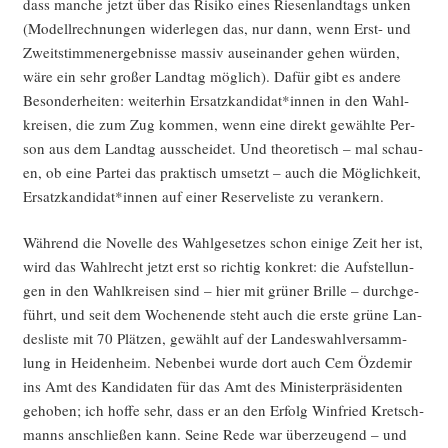
dass man­che jetzt über das Risi­ko eines Rie­sen­land­tags unken
(Modell­rech­nun­gen wider­le­gen das, nur dann, wenn Erst- und
Zweit­stim­men­er­geb­nis­se mas­siv aus­ein­an­der gehen wür­den,
wäre ein sehr gro­ßer Land­tag mög­lich). Dafür gibt es ande­re
Beson­der­hei­ten: wei­ter­hin Ersatzkandidat*innen in den Wahl­
krei­sen, die zum Zug kom­men, wenn eine direkt gewähl­te Per­
son aus dem Land­tag aus­schei­det. Und theo­re­tisch – mal schau­
en, ob eine Par­tei das prak­tisch umsetzt – auch die Mög­lich­keit,
Ersatzkandidat*innen auf einer Reser­ve­lis­te zu verankern.
Wäh­rend die Novel­le des Wahl­ge­set­zes schon eini­ge Zeit her ist,
wird das Wahl­recht jetzt erst so rich­tig kon­kret: die Auf­stel­lun­
gen in den Wahl­krei­sen sind – hier mit grü­ner Bril­le – durch­ge­
führt, und seit dem Wochen­en­de steht auch die ers­te grü­ne Lan­
des­lis­te mit 70 Plät­zen, gewählt auf der Lan­des­wahl­ver­samm­
lung in Hei­den­heim. Neben­bei wur­de dort auch Cem Özd­emir
ins Amt des Kan­di­da­ten für das Amt des Minis­ter­prä­si­den­ten
geho­ben; ich hof­fe sehr, dass er an den Erfolg Win­fried Kret­sch­
manns anschlie­ßen kann. Sei­ne Rede war über­zeu­gend – und