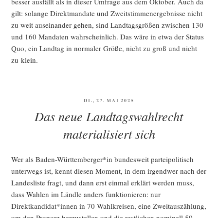
bes­ser aus­fällt als in die­ser Umfra­ge aus dem Okto­ber. Auch da
gilt: solan­ge Direkt­man­da­te und Zweit­stim­men­er­geb­nis­se nicht
zu weit aus­ein­an­der gehen, sind Land­tags­grö­ßen zwi­schen 130
und 160 Man­da­ten wahr­schein­lich. Das wäre in etwa der Sta­tus
Quo, ein Land­tag in nor­ma­ler Grö­ße, nicht zu groß und nicht
zu klein.
VERÖFFENTLICHT
DI., 27. MAI 2025
AM
Das neue Landtagswahlrecht
materialisiert sich
Wer als Baden-Württemberger*in bun­des­weit par­tei­po­li­tisch
unter­wegs ist, kennt die­sen Moment, in dem irgend­wer nach der
Lan­des­lis­te fragt, und dann erst ein­mal erklärt wer­den muss,
dass Wah­len im Länd­le anders funk­tio­nie­ren: nur
Direktkandidat*innen in 70 Wahl­krei­sen, eine Zweit­aus­zäh­lung,
um den Pro­porz her­zu­stel­len und die rest­li­chen nomi­nell 50