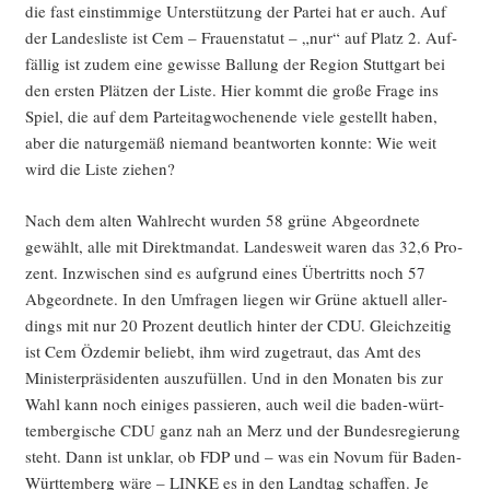
die fast ein­stim­mi­ge Unter­stüt­zung der Par­tei hat er auch. Auf
der Lan­des­lis­te ist Cem – Frau­en­sta­tut – „nur“ auf Platz 2. Auf­
fäl­lig ist zudem eine gewis­se Bal­lung der Regi­on Stutt­gart bei
den ers­ten Plät­zen der Lis­te. Hier kommt die gro­ße Fra­ge ins
Spiel, die auf dem Par­tei­tag­wo­chen­en­de vie­le gestellt haben,
aber die natur­ge­mäß nie­mand beant­wor­ten konn­te: Wie weit
wird die Lis­te ziehen?
Nach dem alten Wahl­recht wur­den 58 grü­ne Abge­ord­ne­te
gewählt, alle mit Direkt­man­dat. Lan­des­weit waren das 32,6 Pro­
zent. Inzwi­schen sind es auf­grund eines Über­tritts noch 57
Abge­ord­ne­te. In den Umfra­gen lie­gen wir Grü­ne aktu­ell aller­
dings mit nur 20 Pro­zent deut­lich hin­ter der CDU. Gleich­zei­tig
ist Cem Özd­emir beliebt, ihm wird zuge­traut, das Amt des
Minis­ter­prä­si­den­ten aus­zu­fül­len. Und in den Mona­ten bis zur
Wahl kann noch eini­ges pas­sie­ren, auch weil die baden-würt­
tem­ber­gi­sche CDU ganz nah an Merz und der Bun­des­re­gie­rung
steht. Dann ist unklar, ob FDP und – was ein Novum für Baden-
Würt­tem­berg wäre – LINKE es in den Land­tag schaf­fen. Je