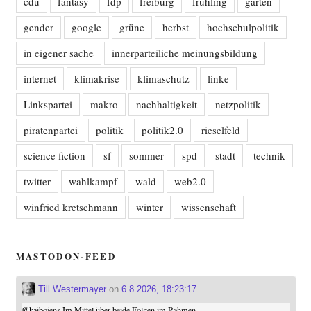
cdu
fantasy
fdp
freiburg
frühling
garten
gender
google
grüne
herbst
hochschulpolitik
in eigener sache
innerparteiliche meinungsbildung
internet
klimakrise
klimaschutz
linke
Linkspartei
makro
nachhaltigkeit
netzpolitik
piratenpartei
politik
politik2.0
rieselfeld
science fiction
sf
sommer
spd
stadt
technik
twitter
wahlkampf
wald
web2.0
winfried kretschmann
winter
wissenschaft
MASTODON-FEED
Till Westermayer
on
6.8.2026, 18:23:17
@
kaibojens
Im Mittel über beide Folgen im Rahmen ...