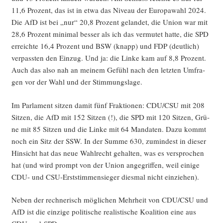
11,6 Pro­zent, das ist in etwa das Niveau der Euro­pa­wahl 2024.
Die AfD ist bei „nur“ 20,8 Pro­zent gelan­det, die Uni­on war mit
28,6 Pro­zent mini­mal bes­ser als ich das ver­mu­tet hat­te, die SPD
erreich­te 16,4 Pro­zent und BSW (knapp) und FDP (deut­lich)
ver­pass­ten den Ein­zug. Und ja: die Lin­ke kam auf 8,8 Pro­zent.
Auch das also nah an mei­nem Gefühl nach den letz­ten Umfra­
gen vor der Wahl und der Stimmungslage.
Im Par­la­ment sit­zen damit fünf Frak­tio­nen: CDU/CSU mit 208
Sit­zen, die AfD mit 152 Sit­zen (!), die SPD mit 120 Sit­zen, Grü­
ne mit 85 Sit­zen und die Lin­ke mit 64 Man­da­ten. Dazu kommt
noch ein Sitz der SSW. In der Sum­me 630, zumin­dest in die­ser
Hin­sicht hat das neue Wahl­recht gehal­ten, was es ver­spro­chen
hat (und wird prompt von der Uni­on ange­grif­fen, weil eini­ge
CDU- und CSU-Erst­stim­men­sie­ger dies­mal nicht einziehen).
Neben der rech­ne­risch mög­li­chen Mehr­heit von CDU/CSU und
AfD ist die ein­zi­ge poli­ti­sche rea­lis­ti­sche Koali­ti­on eine aus