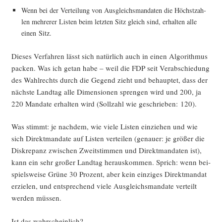
Wenn bei der Ver­tei­lung von Aus­gleichs­man­da­ten die Höchst­zah­
len meh­re­rer Lis­ten beim letz­ten Sitz gleich sind, erhal­ten alle
einen Sitz.
Die­ses Ver­fah­ren lässt sich natür­lich auch in einen Algo­rith­mus
packen. Was ich getan habe – weil die FDP seit Ver­ab­schie­dung
des Wahl­rechts durch die Gegend zieht und behaup­tet, dass der
nächs­te Land­tag alle Dimen­sio­nen spren­gen wird und 200, ja
220 Man­da­te erhal­ten wird (Soll­zahl wie geschrie­ben: 120).
Was stimmt: je nach­dem, wie vie­le Lis­ten ein­zie­hen und wie
sich Direkt­man­da­te auf Lis­ten ver­tei­len (genau­er: je grö­ßer die
Dis­kre­panz zwi­schen Zweit­stim­men und Direkt­man­da­ten ist),
kann ein sehr gro­ßer Land­tag her­aus­kom­men. Sprich: wenn bei­
spiels­wei­se Grü­ne 30 Pro­zent, aber kein ein­zi­ges Direkt­man­dat
erzie­len, und ent­spre­chend vie­le Aus­gleichs­man­da­te ver­teilt
wer­den müssen.
Ist das wahrscheinlich?