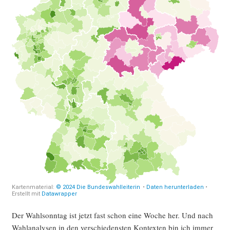
Der Wahl­sonn­tag ist jetzt fast schon eine Woche her. Und nach
Wahl­ana­ly­sen in den ver­schie­dens­ten Kon­tex­ten bin ich immer