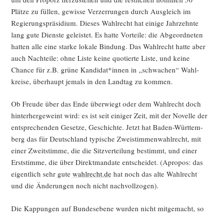
Plät­ze zu fül­len, gewis­se Ver­zer­run­gen durch Aus­gleich im
Regie­rungs­prä­si­di­um. Die­ses Wahl­recht hat eini­ge Jahr­zehn­te
lang gute Diens­te geleis­tet. Es hat­te Vor­tei­le: die Abge­ord­ne­ten
hat­ten alle eine star­ke loka­le Bin­dung. Das Wahl­recht hat­te aber
auch Nach­tei­le: ohne Lis­te kei­ne quo­tier­te Lis­te, und kei­ne
Chan­ce für z.B. grü­ne Kandidat*innen in „schwa­chen“ Wahl­
krei­se, über­haupt jemals in den Land­tag zu kommen.
Ob Freu­de über das Ende über­wiegt oder dem Wahl­recht doch
hin­ter­her­ge­weint wird: es ist seit eini­ger Zeit, mit der Novel­le der
ent­spre­chen­den Geset­ze, Geschich­te. Jetzt hat Baden-Würt­tem­
berg das für Deutsch­land typi­sche Zwei­stim­men­wahl­recht, mit
einer Zweit­stim­me, die die Sitz­ver­tei­lung bestimmt, und einer
Erst­stim­me, die über Direkt­man­da­te ent­schei­det. (Apro­pos: das
eigent­lich sehr gute
wahlrecht.de
hat noch das alte Wahl­recht
und die Ände­run­gen noch nicht nachvollzogen).
Die Kap­pun­gen auf Bun­des­ebe­ne wur­den nicht mit­ge­macht, so