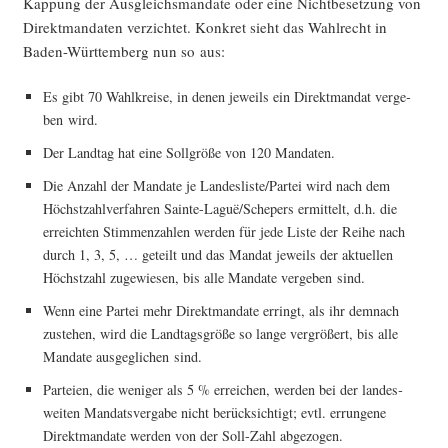
Kap­pung der Aus­gleichs­man­da­te oder eine Nicht­be­set­zung von
Direkt­man­da­ten ver­zich­tet. Kon­kret sieht das Wahl­recht in
Baden-Würt­tem­berg nun so aus:
Es gibt 70 Wahl­krei­se, in denen jeweils ein Direkt­man­dat ver­ge­
ben wird.
Der Land­tag hat eine Soll­grö­ße von 120 Mandaten.
Die Anzahl der Man­da­te je Landesliste/Partei wird nach dem
Höchst­zahl­ver­fah­ren Sain­te-Laguë/­Sche­pers ermit­telt, d.h. die
erreich­ten Stim­men­zah­len wer­den für jede Lis­te der Rei­he nach
durch 1, 3, 5, … geteilt und das Man­dat jeweils der aktu­el­len
Höchst­zahl zuge­wie­sen, bis alle Man­da­te ver­ge­ben sind.
Wenn eine Par­tei mehr Direkt­man­da­te erringt, als ihr dem­nach
zuste­hen, wird die Land­tags­grö­ße so lan­ge ver­grö­ßert, bis alle
Man­da­te aus­ge­gli­chen sind.
Par­tei­en, die weni­ger als 5 % errei­chen, wer­den bei der lan­des­
wei­ten Man­dats­ver­ga­be nicht berück­sich­tigt; evtl. errun­ge­ne
Direkt­man­da­te wer­den von der Soll-Zahl abgezogen.