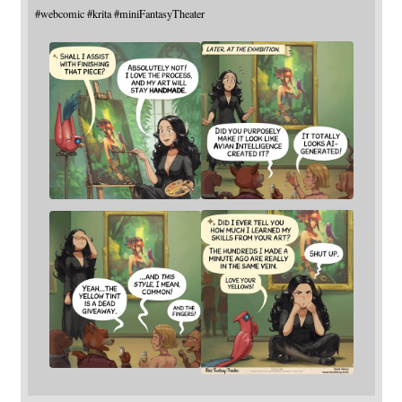
#
webcomic
#
krita
#
miniFantasyTheater