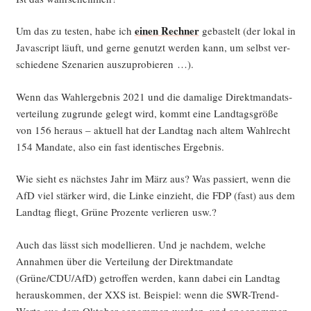
einen Rech­ner
Um das zu tes­ten, habe ich
gebas­telt (der lokal in
Java­script läuft, und ger­ne genutzt wer­den kann, um selbst ver­
schie­de­ne Sze­na­ri­en auszuprobieren …).
Wenn das Wahl­er­geb­nis 2021 und die dama­li­ge Direkt­man­dats­
ver­tei­lung zugrun­de gelegt wird, kommt eine Land­tags­grö­ße
von 156 her­aus – aktu­ell hat der Land­tag nach altem Wahl­recht
154 Man­da­te, also ein fast iden­ti­sches Ergebnis.
Wie sieht es nächs­tes Jahr im März aus? Was pas­siert, wenn die
AfD viel stär­ker wird, die Lin­ke ein­zieht, die FDP (fast) aus dem
Land­tag fliegt, Grü­ne Pro­zen­te ver­lie­ren usw.?
Auch das lässt sich model­lie­ren. Und je nach­dem, wel­che
Annah­men über die Ver­tei­lung der Direkt­man­da­te
(Grüne/CDU/AfD) getrof­fen wer­den, kann dabei ein Land­tag
her­aus­kom­men, der XXS ist. Bei­spiel: wenn die SWR-Trend-
Wer­te aus dem Okto­ber genom­men wer­den, und ange­nom­men