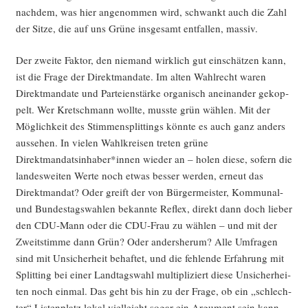
nach­dem, was hier ange­nom­men wird, schwankt auch die Zahl
der Sit­ze, die auf uns Grü­ne ins­ge­samt ent­fal­len, massiv.
Der zwei­te Fak­tor, den nie­mand wirk­lich gut ein­schät­zen kann,
ist die Fra­ge der Direkt­man­da­te. Im alten Wahl­recht waren
Direkt­man­da­te und Par­tei­en­stär­ke orga­nisch anein­an­der gekop­
pelt. Wer Kret­sch­mann woll­te, muss­te grün wäh­len. Mit der
Mög­lich­keit des Stim­men­split­tings könn­te es auch ganz anders
aus­se­hen. In vie­len Wahl­krei­sen tre­ten grü­ne
Direktmandatsinhaber*innen wie­der an – holen die­se, sofern die
lan­des­wei­ten Wer­te noch etwas bes­ser wer­den, erneut das
Direkt­man­dat? Oder greift der von Bür­ger­meis­ter, Kom­mu­nal-
und Bun­des­tags­wah­len bekann­te Reflex, direkt dann doch lie­ber
den CDU-Mann oder die CDU-Frau zu wäh­len – und mit der
Zweit­stim­me dann Grün? Oder anders­her­um? Alle Umfra­gen
sind mit Unsi­cher­heit behaf­tet, und die feh­len­de Erfah­rung mit
Split­ting bei einer Land­tags­wahl mul­ti­pli­ziert die­se Unsi­cher­hei­
ten noch ein­mal. Das geht bis hin zu der Fra­ge, ob ein „schlech­
ter“ Lis­ten­platz lokal viel­leicht sogar ein Argu­ment sein kann,