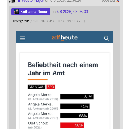
Till Westermayer
on 6.8.2026, 11:34:14
boosted
Katharina Nocun
on
5.8.2026, 08:05:09
Hintergrund:
ZDFHEUTE.DE/POLITIK/DEUTSCHLAN