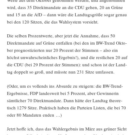
wird, dass 35 Direkt­man­da­te an die CDU gehen, 20 an Grü­ne
und 15 an die AfD – dann wäre die Land­tags­grö­ße sogar genau
bei den 120 Sit­zen, die das Wahl­sys­tem vorsieht.
Die sel­ben Pro­zent­wer­te, aber jetzt die Annah­me, dass 50
Direkt­man­da­te auf Grü­ne ent­fal­len (bei den im BW-Trend Okto­
ber pro­gnos­ti­zier­ten nur 20 Pro­zent der Stim­men – also ein
höchst unwahr­schein­li­ches Ergeb­nis!), und die rest­li­chen 20 auf
die CDU (bei 29 Pro­zent der Stim­men): und schon ist der Land­
tag dop­pelt so groß, und müss­te nun 231 Sit­ze umfassen.
(Oder, um es voll­ends ins Absur­de zu stei­gern: die BW-Trend-
Ergeb­nis­se, FDP lan­des­weit bei 5 Pro­zent, aber Gewin­ne­rin
sämt­li­cher 70 Direkt­man­da­te. Dann hät­te der Land­tag theo­re­
tisch 1279 Sit­ze. Prak­tisch haben die Par­tei­en Lis­ten, die bei 70
oder 80 Man­da­ten enden …)
Jetzt hof­fe ich, dass das Wahl­er­geb­nis im März aus grü­ner Sicht