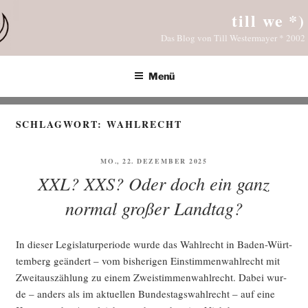
Zum
till we *)
Inhalt
Das Blog von Till Westermayer * 2002
springen
Menü
SCHLAGWORT:
WAHLRECHT
VERÖFFENTLICHT
MO., 22. DEZEMBER 2025
AM
XXL? XXS? Oder doch ein ganz
normal großer Landtag?
In die­ser Legis­la­tur­pe­ri­ode wur­de das Wahl­recht in Baden-Würt­
tem­berg geän­dert – vom bis­he­ri­gen Ein­stim­men­wahl­recht mit
Zweit­aus­zäh­lung zu einem Zwei­stim­men­wahl­recht. Dabei wur­
de – anders als im aktu­el­len Bun­des­tags­wahl­recht – auf eine