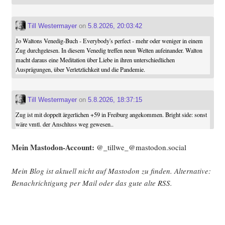
Till Westermayer
on
5.8.2026, 20:03:42
Jo Waltons Venedig-Buch - Everybody's perfect - mehr oder weniger in einem
Zug durchgelesen. In diesem Venedig treffen neun Welten aufeinander. Walton
macht daraus eine Meditation über Liebe in ihren unterschiedlichen
Ausprägungen, über Verletzlichkeit und die Pandemie.
Till Westermayer
on
5.8.2026, 18:37:15
Zug ist mit doppelt ärgerlichen +59 in Freiburg angekommen. Bright side: sonst
wäre vmtl. der Anschluss weg gewesen..
Mein Mast­o­don-Account:
@_tillwe_@mastodon.social
Mein Blog ist aktu­ell nicht auf Mast­o­don zu fin­den. Alter­na­ti­ve:
Benach­rich­ti­gung per Mail oder das gute alte
RSS
.