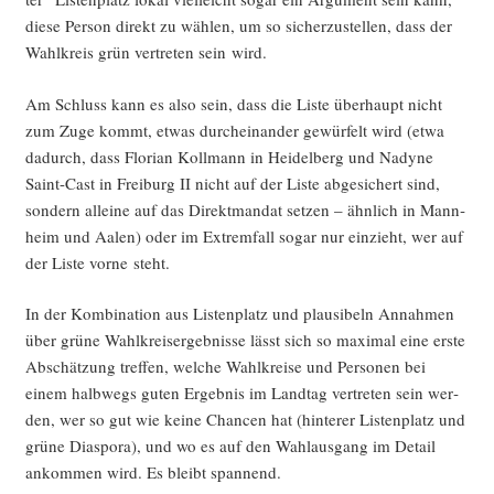
die­se Per­son direkt zu wäh­len, um so sicher­zu­stel­len, dass der
Wahl­kreis grün ver­tre­ten sein wird.
Am Schluss kann es also sein, dass die Lis­te über­haupt nicht
zum Zuge kommt, etwas durch­ein­an­der gewür­felt wird (etwa
dadurch, dass Flo­ri­an Koll­mann in Hei­del­berg und Nady­ne
Saint-Cast in Frei­burg II nicht auf der Lis­te abge­si­chert sind,
son­dern allei­ne auf das Direkt­man­dat set­zen – ähn­lich in Mann­
heim und Aalen) oder im Extrem­fall sogar nur ein­zieht, wer auf
der Lis­te vor­ne steht.
In der Kom­bi­na­ti­on aus Lis­ten­platz und plau­si­beln Annah­men
über grü­ne Wahl­kreis­er­geb­nis­se lässt sich so maxi­mal eine ers­te
Abschät­zung tref­fen, wel­che Wahl­krei­se und Per­so­nen bei
einem halb­wegs guten Ergeb­nis im Land­tag ver­tre­ten sein wer­
den, wer so gut wie kei­ne Chan­cen hat (hin­te­rer Lis­ten­platz und
grü­ne Dia­spo­ra), und wo es auf den Wahl­aus­gang im Detail
ankom­men wird. Es bleibt spannend.