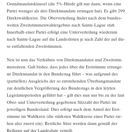
Grund­man­dats­klau­sel (die 5%-Hürde gilt nur dann, wenn eine
Par­tei weni­ger als drei Direkt­man­da­te errun­gen hat). Es gibt 299
Direkt­wahl­krei­se. Die Ober­ver­tei­lung fin­det nach dem bun­des­
wei­ten Zweit­stim­men­wahl­er­geb­nis nach Sain­te-Lague statt.
Inner­halb einer Par­tei erfolgt eine Unter­ver­tei­lung wie­der­um
nach Sain­te-Lague auf die Lan­des­lis­ten je nach Zahl der auf die­
se ent­fal­len­den Zweitstimmen.
Neu ist nun das Ver­hält­nis von Direkt­man­da­ten und Zweit­stim­
men­sit­zen. Galt bis­her, dass jedes über die Erst­stim­me errun­ge­
ne Direkt­man­dat in den Bun­des­tag führt – was auf­grund des
(par­ti­el­len) Aus­gleichs der so ent­ste­hen­den Über­hang­man­da­te
zur deut­li­chen Ver­grö­ße­rung des Bun­des­tags in den letz­ten
Legis­la­tur­pe­ri­oden geführt hat – gilt dies nun nur bis zu der laut
Ober- und Unter­ver­tei­lung gege­be­nen Sitz­zahl der Par­tei im
jewei­li­gen Bun­des­land. Dies erfolgt nach dem Anteil der Erst­
stim­me im Wahl­kreis (die stärks­ten Wahl­krei­se einer Par­tei zie­
hen also zuerst ein). Rest­li­che Sit­ze wer­den dann gemäß der
Rei­hung auf der Lan­des­lis­te verteilt.