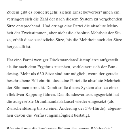
Zudem gibt es Son­der­re­geln: zie­hen Einzelbewerber*innen ein,
ver­rin­gert sich die Zahl der nach die­sem Sys­tem zu ver­ge­ben­den
Sit­ze ent­spre­chend. Und erringt eine Par­tei die abso­lu­te Mehr­
heit der Zweit­stim­men, aber nicht die abso­lu­te Mehr­heit der Sit­
ze, erhält die­se zusätz­li­che Sit­ze, bis die Mehr­heit auch der Sit­ze
her­ge­stellt ist.
Hat eine Par­tei weni­ger Direktmandate/Listenplätze auf­ge­stellt
als ihr nach dem Ergeb­nis zuste­hen, ver­klei­nert sich der Bun­
des­tag. Mehr als 630 Sit­ze sind nur mög­lich, wenn der gera­de
beschrie­be­ne Fall ein­tritt, dass eine Par­tei die abso­lu­te Mehr­heit
der Stim­men erreicht. Damit soll­te die­ses Sys­tem also zu einer
effek­ti­ven Kap­pung füh­ren. Das Bun­des­ver­fas­sungs­ge­richt hat
die aus­ge­setz­te Grund­man­dats­klau­sel wie­der ein­ge­setzt (als
Zwi­schen­lö­sung bis zu einer Ände­rung der 5%-Hürde), abge­se­
hen davon die Ver­fas­sungs­mä­ßig­keit bestätigt.
Was sind nun die kon­kre­ten Fol­gen des neu­en Wahl­rechts?