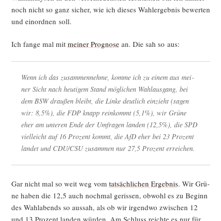
noch nicht so ganz sicher, wie ich die­ses Wahl­er­geb­nis bewer­ten
und ein­ord­nen soll.
Ich fan­ge mal mit
mei­ner Pro­gno­se
an. Die sah so aus:
Wenn ich das zusam­men­neh­me, kom­me ich zu einem aus mei­
ner Sicht nach heu­ti­gem Stand mög­li­chen Wahl­aus­gang, bei
dem BSW drau­ßen bleibt, die Lin­ke deut­lich ein­zieht (sagen
wir: 8,5%), die FDP knapp rein­kommt (5,1%), wir Grü­ne
eher am unte­ren Ende der Umfra­gen lan­den (12,5%), die SPD
viel­leicht auf 16 Pro­zent kommt, die AfD eher bei 23 Pro­zent
lan­det und CDU/CSU zusam­men nur 27,5 Pro­zent erreichen.
Gar nicht mal so weit weg vom
tat­säch­li­chen Ergeb­nis
. Wir Grü­
ne haben die 12,5 auch noch­mal geris­sen, obwohl es zu Beginn
des Wahl­abends so aus­sah, als ob wir irgend­wo zwi­schen 12
und 13 Pro­zent lan­den wür­den. Am Schluss reich­te es nur für