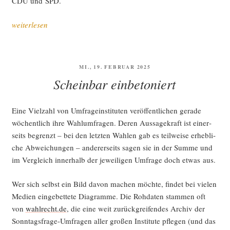
CDU und SPD.
„Unsor­
weiterlesen
tier­
te
Gedan­
VERÖFFENTLICHT
MI., 19. FEBRUAR 2025
ken
AM
Scheinbar einbetoniert
nach
der
Wahl 2025“
Eine Viel­zahl von Umfra­ge­insti­tu­ten ver­öf­fent­li­chen gera­de
wöchent­lich ihre Wahl­um­fra­gen. Deren Aus­sa­ge­kraft ist einer­
seits begrenzt – bei den letz­ten Wah­len gab es teil­wei­se erheb­li­
che Abwei­chun­gen – ande­rer­seits sagen sie in der Sum­me und
im Ver­gleich inner­halb der jewei­li­gen Umfra­ge doch etwas aus.
Wer sich selbst ein Bild davon machen möch­te, fin­det bei vie­len
Medi­en ein­ge­bet­te­te Dia­gram­me. Die Roh­da­ten stam­men oft
von
wahlrecht.de
, die eine weit zurück­grei­fen­des Archiv der
Sonn­tags­fra­ge-Umfra­gen aller gro­ßen Insti­tu­te pfle­gen (und das