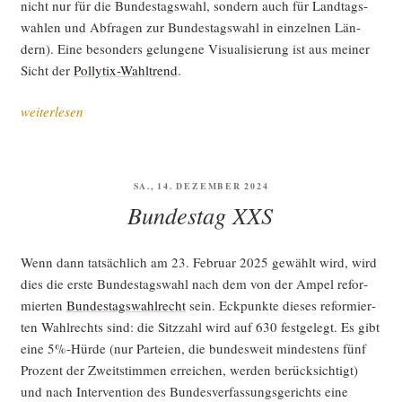
nicht nur für die Bun­des­tags­wahl, son­dern auch für Land­tags­
wah­len und Abfra­gen zur Bun­des­tags­wahl in ein­zel­nen Län­
dern). Eine beson­ders gelun­ge­ne Visua­li­sie­rung ist aus mei­ner
Sicht der
Pol­ly­tix-Wahl­trend
.
„Schein­
weiterlesen
bar
ein­
be­
VERÖFFENTLICHT
SA., 14. DEZEMBER 2024
to­
AM
Bundestag XXS
niert“
Wenn dann tat­säch­lich am 23. Febru­ar 2025 gewählt wird, wird
dies die ers­te Bun­des­tags­wahl nach dem von der Ampel refor­
mier­ten
Bun­des­tags­wahl­recht
sein. Eck­punk­te die­ses refor­mier­
ten Wahl­rechts sind: die Sitz­zahl wird auf 630 fest­ge­legt. Es gibt
eine 5%-Hürde (nur Par­tei­en, die bun­des­weit min­des­tens fünf
Pro­zent der Zweit­stim­men errei­chen, wer­den berück­sich­tigt)
und nach Inter­ven­ti­on des Bun­des­ver­fas­sungs­ge­richts eine