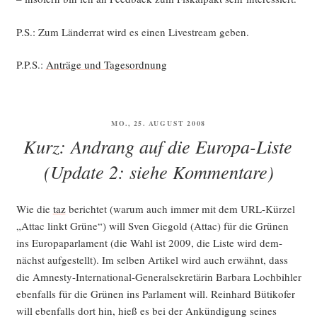
P.S.: Zum Län­der­rat wird es einen Live­stream geben.
P.P.S.:
Anträ­ge und Tagesordnung
VERÖFFENTLICHT
MO., 25. AUGUST 2008
AM
Kurz: Andrang auf die Europa-Liste
(Update 2: siehe Kommentare)
Wie die
taz
berich­tet (war­um auch immer mit dem URL-Kür­zel
„Attac linkt Grü­ne“) will Sven Gie­gold (Attac) für die Grü­nen
ins Euro­pa­par­la­ment (die Wahl ist 2009, die Lis­te wird dem­
nächst auf­ge­stellt). Im sel­ben Arti­kel wird auch erwähnt, dass
die Amnes­ty-Inter­na­tio­nal-Gene­ral­se­kre­tä­rin Bar­ba­ra Loch­bih­ler
eben­falls für die Grü­nen ins Par­la­ment will. Rein­hard Büti­ko­fer
will eben­falls dort hin, hieß es bei der Ankün­di­gung sei­nes