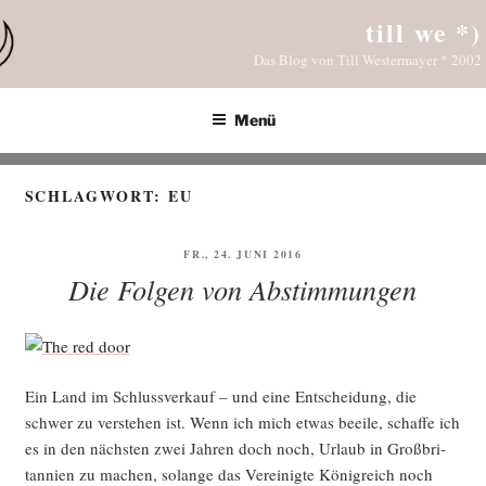
Zum
till we *)
Inhalt
Das Blog von Till Westermayer * 2002
springen
Menü
SCHLAGWORT:
EU
VERÖFFENTLICHT
FR., 24. JUNI 2016
AM
Die Folgen von Abstimmungen
Ein Land im Schluss­ver­kauf – und eine Ent­schei­dung, die
schwer zu ver­ste­hen ist. Wenn ich mich etwas beei­le, schaf­fe ich
es in den nächs­ten zwei Jah­ren doch noch, Urlaub in Groß­bri­
tan­ni­en zu machen, solan­ge das Ver­ei­nig­te König­reich noch