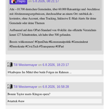
Haplo
on
5.8.2026, 08:21:17
Alle ~10.700 deutschen Gemeinden, über 60.000 Ratsanträge und -beschlüsse
mit Abstimmungsergebnissen, durchsuchbar an einem Ort: ratsblick.de -
kostenlos, ohne Account, ohne Tracking, Inklusive E-Mail-Alerts für deine
Gemeinde oder deine Themen
Aufbauend auf dem OParl-Standard von
@
okfde
: das offizielle Verzeichnis
kennt 127 Schnittstellen, ich habe über 500 gefunden.
Boosts willkommen!
#
OpenData
#
Kommunalpolitik
#
Gemeinderat
#
Demokratie
#
CivicTech
#
Transparenz
#
OParl
Till Westermayer
on
6.8.2026, 18:23:17
@
kaibojens
Im Mittel über beide Folgen im Rahmen ...
Till Westermayer
on
6.8.2026, 16:58:28
Bonnie Taylor meets Klingon opera?
#
startrek
#
snw