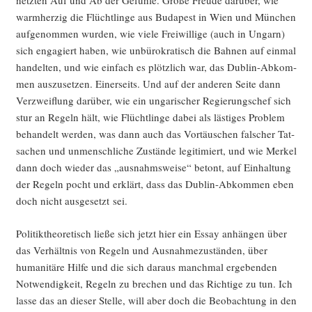
netz­ten Auf und Ab der Gefüh­le. Gro­ße Freu­de dar­über, wie
warm­her­zig die Flücht­lin­ge aus Buda­pest in Wien und Mün­chen
auf­ge­nom­men wur­den, wie vie­le Frei­wil­li­ge (auch in Ungarn)
sich enga­giert haben, wie unbü­ro­kra­tisch die Bah­nen auf ein­mal
han­del­ten, und wie ein­fach es plötz­lich war, das Dub­lin-Abkom­
men aus­zu­set­zen. Einer­seits. Und auf der ande­ren Sei­te dann
Ver­zweif­lung dar­über, wie ein unga­ri­scher Regie­rungs­chef sich
stur an Regeln hält, wie Flücht­lin­ge dabei als läs­ti­ges Pro­blem
behan­delt wer­den, was dann auch das Vor­täu­schen fal­scher Tat­
sa­chen und unmensch­li­che Zustän­de legi­ti­miert, und wie Mer­kel
dann doch wie­der das „aus­nahms­wei­se“ betont, auf Ein­hal­tung
der Regeln pocht und erklärt, dass das Dub­lin-Abkom­men eben
doch nicht aus­ge­setzt sei.
Poli­tik­theo­re­tisch lie­ße sich jetzt hier ein Essay anhän­gen über
das Ver­hält­nis von Regeln und Aus­nah­me­zu­stän­den, über
huma­ni­tä­re Hil­fe und die sich dar­aus manch­mal erge­ben­den
Not­wen­dig­keit, Regeln zu bre­chen und das Rich­ti­ge zu tun. Ich
las­se das an die­ser Stel­le, will aber doch die Beob­ach­tung in den