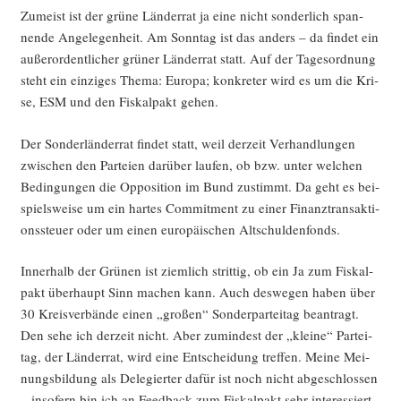
ve
Zumeist ist der grü­ne Län­der­rat ja eine nicht son­der­lich span­
Tech­
nen­de Ange­le­gen­heit. Am Sonn­tag ist das anders – da fin­det ein
no­
außer­or­dent­li­cher grü­ner Län­der­rat statt. Auf der Tages­ord­nung
lo­
steht ein ein­zi­ges The­ma: Euro­pa; kon­kre­ter wird es um die Kri­
gie­
se, ESM und den Fis­kal­pakt gehen.
po­
Der Son­der­län­der­rat fin­det statt, weil der­zeit Ver­hand­lun­gen
li­
zwi­schen den Par­tei­en dar­über lau­fen, ob bzw. unter wel­chen
tik
Bedin­gun­gen die Oppo­si­ti­on im Bund zustimmt. Da geht es bei­
am
spiels­wei­se um ein har­tes Com­mit­ment zu einer Finanz­trans­ak­ti­
Bei­
ons­steu­er oder um einen euro­päi­schen Altschuldenfonds.
spiel
3D-
Inner­halb der Grü­nen ist ziem­lich strit­tig, ob ein Ja zum Fis­kal­
Druck“
pakt über­haupt Sinn machen kann. Auch des­we­gen haben über
30 Kreis­ver­bän­de einen „gro­ßen“ Son­der­par­tei­tag bean­tragt.
Den sehe ich der­zeit nicht. Aber zumin­dest der „klei­ne“ Par­tei­
tag, der Län­der­rat, wird eine Ent­schei­dung tref­fen. Mei­ne Mei­
nungs­bil­dung als Dele­gier­ter dafür ist noch nicht abge­schlos­sen
– inso­fern bin ich an Feed­back zum Fis­kal­pakt sehr interessiert.