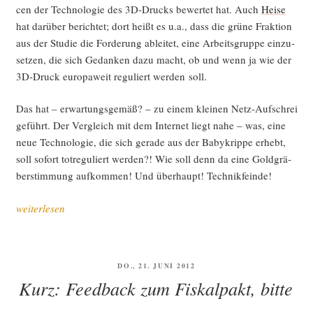
cen der Tech­no­lo­gie des 3D-Drucks bewer­tet hat. Auch
Hei­se
hat dar­über berich­tet; dort heißt es u.a., dass die grü­ne Frak­ti­on
aus der Stu­die die For­de­rung ablei­tet, eine Arbeits­grup­pe ein­zu­
set­zen, die sich Gedan­ken dazu macht, ob und wenn ja wie der
3D-Druck euro­pa­weit regu­liert wer­den soll.
Das hat – erwar­tungs­ge­mäß? – zu einem klei­nen Netz-Auf­schrei
geführt. Der Ver­gleich mit dem Inter­net liegt nahe – was, eine
neue Tech­no­lo­gie, die sich gera­de aus der Babykrip­pe erhebt,
soll sofort tot­re­gu­liert wer­den?! Wie soll denn da eine Gold­grä­
ber­stim­mung auf­kom­men! Und über­haupt! Technikfeinde!
„Darf
weiterlesen
Poli­
tik
das?
VERÖFFENTLICHT
DO., 21. JUNI 2012
Kon­
AM
Kurz: Feedback zum Fiskalpakt, bitte
struk­
ti­