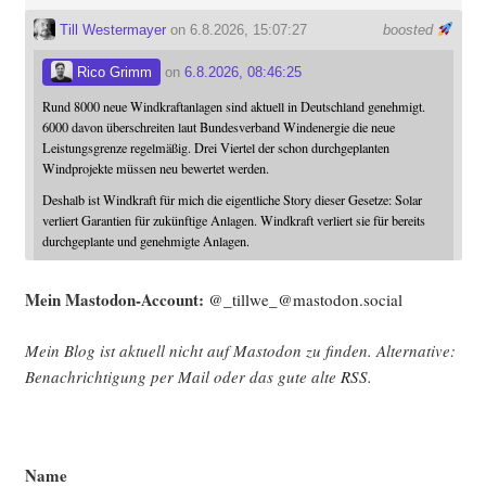
Till Westermayer
on 6.8.2026, 15:07:27
boosted
Rico Grimm
on
6.8.2026, 08:46:25
Rund 8000 neue Windkraftanlagen sind aktuell in Deutschland genehmigt.
6000 davon überschreiten laut Bundesverband Windenergie die neue
Leistungsgrenze regelmäßig. Drei Viertel der schon durchgeplanten
Windprojekte müssen neu bewertet werden.
Deshalb ist Windkraft für mich die eigentliche Story dieser Gesetze: Solar
verliert Garantien für zukünftige Anlagen. Windkraft verliert sie für bereits
durchgeplante und genehmigte Anlagen.
Mein Mast­o­don-Account:
@_tillwe_@mastodon.social
Mein Blog ist aktu­ell nicht auf Mast­o­don zu fin­den. Alter­na­ti­ve:
Benach­rich­ti­gung per Mail oder das gute alte
RSS
.
Name