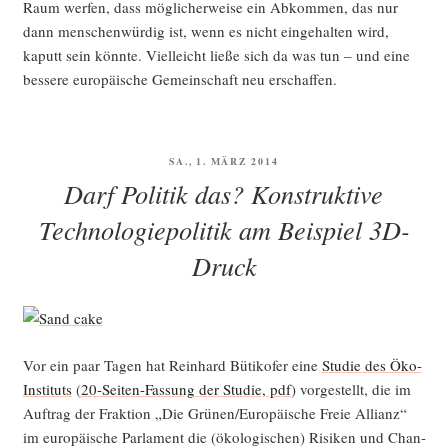
Raum wer­fen, dass mög­li­cher­wei­se ein Abkom­men, das nur
dann men­schen­wür­dig ist, wenn es nicht ein­ge­hal­ten wird,
kaputt sein könn­te. Viel­leicht lie­ße sich da was tun – und eine
bes­se­re euro­päi­sche Gemein­schaft neu erschaffen.
VERÖFFENTLICHT
SA., 1. MÄRZ 2014
AM
Darf Politik das? Konstruktive
Technologiepolitik am Beispiel 3D-
Druck
Vor ein paar Tagen hat Rein­hard Büti­ko­fer eine
Stu­die des Öko-
Insti­tuts
(
20-Sei­ten-Fas­sung der Stu­die, pdf
) vor­ge­stellt, die im
Auf­trag der Frak­ti­on „Die Grünen/Europäische Freie Alli­anz“
im euro­päi­sche Par­la­ment die (öko­lo­gi­schen) Risi­ken und Chan­