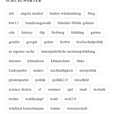
SCHLAGWÖRTER
afd
angela merkel
baden-württemberg
blog
btw13
bundestagswahl
bündnis 90/die grünen
cdu
fantasy
fdp
freiburg
frühling
garten
gender
google
grüne
herbst
hochschulpolitik
in eigener sache
innerparteiliche meinungsbildung
internet
klimakrise
klimaschutz
linke
Linkspartei
makro
nachhaltigkeit
netzpolitik
piratenpartei
politik
politik2.0
rieselfeld
science fiction
sf
sommer
spd
stadt
technik
twitter
wahlkampf
wald
web2.0
winfried kretschmann
winter
wissenschaft