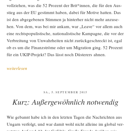
voll­zie­hen, was die 52 Pro­zent der Brit*innen, die für den Aus­
stieg aus der EU gestimmt haben, dabei für Moti­ve hat­ten. Das
ist den abge­ge­be­nen Stim­men ja hin­ter­her nicht mehr anzu­se­
hen. Von dem, was bei mir ankam, war „Lea­ve“ vor allem auch
eine rechts­po­pu­lis­ti­sche, natio­na­lis­ti­sche Kam­pa­gne, die vor der
Ver­brei­tung von Unwahr­hei­ten nicht zurück­ge­schreckt ist, egal
ob es um die Finanz­strö­me oder um Migra­ti­on ging. 52 Pro­zent
für ein UKIP-Pro­jekt? Das lässt noch Düs­te­rers ahnen.
„Die
weiterlesen
Fol­
gen
von
VERÖFFENTLICHT
SA., 5. SEPTEMBER 2015
Abstim­
AM
Kurz: Außergewöhnlich notwendig
mun­
gen“
Wie gebannt habe ich in den letz­ten Tagen die Nach­rich­ten aus
Ungarn ver­folgt, und war damit wohl nicht allei­ne im glo­bal ver­