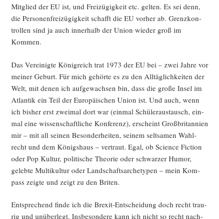
Mit­glied der EU ist, und Frei­zü­gig­keit etc. gel­ten. Es sei denn,
die Per­so­nen­frei­zü­gig­keit schafft die EU vor­her ab. Grenz­kon­
trol­len sind ja auch inner­halb der Uni­on wie­der groß im
Kommen.
Das Ver­ei­nig­te König­reich trat 1973 der EU bei – zwei Jah­re vor
mei­ner Geburt. Für mich gehör­te es zu den All­täg­lich­kei­ten der
Welt, mit denen ich auf­ge­wach­sen bin, dass die gro­ße Insel im
Atlan­tik ein Teil der Euro­päi­schen Uni­on ist. Und auch, wenn
ich bis­her erst zwei­mal dort war (ein­mal Schü­ler­aus­tausch, ein­
mal eine wis­sen­schaft­li­che Kon­fe­renz), erscheint Groß­bri­tan­ni­en
mir – mit all sei­nen Beson­der­hei­ten, sei­nem selt­sa­men Wahl­
recht und dem Königs­haus – ver­traut. Egal, ob Sci­ence Fic­tion
oder Pop Kul­tur, poli­ti­sche Theo­rie oder schwar­zer Humor,
geleb­te Mul­ti­kul­tur oder Land­schafts­ar­che­ty­pen – mein Kom­
pass zeig­te und zeigt zu den Briten.
Ent­spre­chend fin­de ich die Brexit-Ent­schei­dung doch recht trau­
rig und unüber­legt. Ins­be­son­de­re kann ich nicht so recht nach­