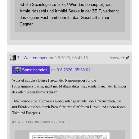
Ist die Soziologie zu links? Wer das behauptet, wie
Armin Nassehi und Irmhild Saake in der ZEIT, verkennt
das eigene Fach und betreibt das Geschäft seiner
Gegner.
Till Westermayer
on 9.8.2026, 08:41:13
boosted
SonstHarmlos
on
9.8.2026, 05:39:01
Wusstet ihr, dass Blaise Pascal, der Namensgeber für die
Programmiersprache, nicht nur Mathematiker war, sondern auch der Erfinder
des öffentlichen Nahverkehrs?
1662 wurden die "Carrosses à cinq sols" gegründet, ein Unternehmen, das
mit Pferdekutschen durch Paris fuhr, mit fünf festen Linien und einem festen
Takt und Fahrpreis.
DE.WIKIPEDIA.ORG/WIKI/CARROSSE