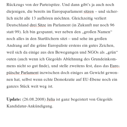
Rück­zugs von der Par­tei­spit­ze. Und dann gibt’s ja auch noch
die­je­ni­gen, die bereits im Euro­pa­par­la­ment
sit­zen
– und sicher­
lich nicht alle 13 auf­hö­ren möch­ten. Gleich­zei­tig ver­liert
Deutsch­land
drei Sit­ze
im Par­la­ment (in Zukunft nur noch 96
statt 99). Ich bin gespannt, wer neben den „gro­ßen Namen“
noch alles in den Start­lö­chern sitzt – und sehe im gro­ßen
Andrang auf die grü­ne Euro­pa­lis­te ers­tens ein gutes Zei­chen,
weil sich da eini­ge aus den Bewe­gun­gen und NGOs als „grün“
outen (auch wenn ich Gie­golds Ableh­nung des Grund­ein­kom­
mens nicht so gut fin­de), und stel­le zwei­tens fest, dass das
Euro­
päi­sche Par­la­ment
inzwi­schen doch eini­ges an Gewicht gewon­
nen hat, selbst wenn ech­te Demo­kra­tie auf EU-Ebe­ne noch ein
gan­zes Stück weit weg ist.
Update:
(26.08.2008)
Julia
ist ganz begeis­tert von Gie­golds
Kandidatur-Ankündigung.