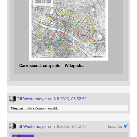
Carrosses à cinq sols – Wikipedia
Till Westermayer
on
8.8.2026, 05:52:52
@
fugueish
BlackDemon (small).
Till Westermayer
on 7.8.2026, 10:12:43
boosted