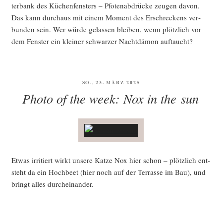
ter­bank des Küchen­fens­ters – Pfo­ten­ab­drü­cke zeu­gen davon.
Das kann durch­aus mit einem Moment des Erschre­ckens ver­
bun­den sein. Wer wür­de gelas­sen blei­ben, wenn plötz­lich vor
dem Fens­ter ein klei­ner schwar­zer Nacht­dä­mon auftaucht?
VERÖFFENTLICHT
SO., 23. MÄRZ 2025
AM
Photo of the week: Nox in the sun
Etwas irri­tiert wirkt unse­re Kat­ze Nox hier schon – plötz­lich ent­
steht da ein Hoch­beet (hier noch auf der Ter­ras­se im Bau), und
bringt alles durcheinander.