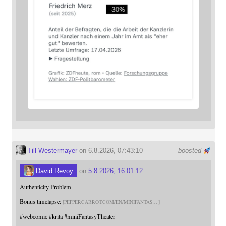
Till Westermayer
on 6.8.2026, 07:43:10
boosted
David Revoy
on
5.8.2026, 16:01:12
Authenticity Problem
Bonus timelapse:
PEPPERCARROT.COM/EN/MINIFANTAS
#
webcomic
#
krita
#
miniFantasyTheater