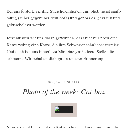
Bei uns for­der­te sie ihre Strei­chel­ein­hei­ten ein, blieb meist sanft­
mü­tig (außer gegen­über dem Sofa) und genoss es, gekrault und
geku­schelt zu werden.
Jetzt müs­sen wir uns dar­an gewöh­nen, dass hier nur noch eine
Kat­ze wohnt; eine Kat­ze, die ihre Schwes­ter sehn­lichst ver­misst.
Und auch bei uns hin­ter­lässt Miri eine gro­ße lee­re Stel­le, die
schmerzt. Wir behal­ten dich gut in unse­rer Erinnerung.
VERÖFFENTLICHT
SO., 16. JUNI 2024
AM
Photo of the week: Cat box
Nein, es geht hier nicht um Kat­zen­klos. Und auch nicht um die