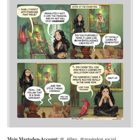
Mein Mast­o­don-Account:
@_tillwe_@mastodon.social