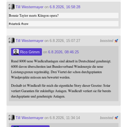
Till Westermayer
on
6.8.2026, 16:58:28
Bonnie Taylor meets Klingon opera?
#
startrek
#
snw
Till Westermayer
on 6.8.2026, 15:07:27
boosted
Rico Grimm
on
6.8.2026, 08:46:25
Rund 8000 neue Windkraftanlagen sind aktuell in Deutschland genehmigt.
6000 davon überschreiten laut Bundesverband Windenergie die neue
Leistungsgrenze regelmäßig. Drei Viertel der schon durchgeplanten
Windprojekte müssen neu bewertet werden.
Deshalb ist Windkraft für mich die eigentliche Story dieser Gesetze: Solar
verliert Garantien für zukünftige Anlagen. Windkraft verliert sie für bereits
durchgeplante und genehmigte Anlagen.
Till Westermayer
on 6.8.2026, 11:34:14
boosted