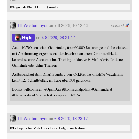
@
fugueish
BlackDemon (small).
Till Westermayer
on 7.8.2026, 10:12:43
boosted
Haplo
on
5.8.2026, 08:21:17
Alle ~10.700 deutschen Gemeinden, über 60.000 Ratsanträge und -beschlüsse
mit Abstimmungsergebnissen, durchsuchbar an einem Ort: ratsblick.de -
kostenlos, ohne Account, ohne Tracking, Inklusive E-Mail-Alerts für deine
Gemeinde oder deine Themen
Aufbauend auf dem OParl-Standard von
@
okfde
: das offizielle Verzeichnis
kennt 127 Schnittstellen, ich habe über 500 gefunden.
Boosts willkommen!
#
OpenData
#
Kommunalpolitik
#
Gemeinderat
#
Demokratie
#
CivicTech
#
Transparenz
#
OParl
Till Westermayer
on
6.8.2026, 18:23:17
@
kaibojens
Im Mittel über beide Folgen im Rahmen ...