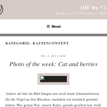
Zum
till we *)
Inhalt
Das Blog von Till Westermayer * 2002
springen
Menü
KATEGORIE:
KATZENCONTENT
VERÖFFENTLICHT
SO., 5. JULI 2026
AM
Photo of the week: Cat and berries
Anders als hier im Bild hän­gen nur noch letz­te Johan­nis­bee­ren
für die Vögel an den Büschen, nach­dem wir reich­lich geern­tet
haben. Was genau Nox, unse­re Kat­ze, gera­de gese­hen hat, weiß