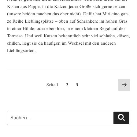
Kis­ten aus Pap­pe, in die Kat­zen jeder Grö­ße sich ger­ne set­zen
(unse­re bei­den machen das eher nicht). Dafür hat Miri eine gan­
ze Rei­he Lieb­lings­plät­ze – oben auf Schrän­ken; im hohen Gras
in einer Höh­le; oder eben hier, in einem klei­nen Regal auf der
Ter­ras­se. Und weil Kat­zen bekannt­lich sehr viel schla­fen, dösen,
chil­len, liegt sie da häu­fi­ger, im Wech­sel mit den ande­ren
Lieblingsorten.
Seitennummerierung
Näch
Seite
Seite
Seite
1
2
3
Seite
der
Beiträge
Suche
Such
nach: