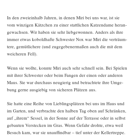
In den zwei­ein­halb Jah­ren, in denen Miri bei uns war, ist sie
vom win­zi­gen Kätz­chen zu einer statt­li­chen Kat­zen­da­me her­an­
ge­wach­sen. Wir haben sie sehr lieb­ge­won­nen. Anders als ihre
immer etwas kobold­haf­te Schwes­ter Nox war Miri die ver­träum­
te­re, gemüt­li­che­re (und zuge­ge­be­ner­ma­ßen auch die mit dem
wei­che­ren Fell).
Wenn sie woll­te, konn­te Miri auch sehr schnell sein. Bei Spie­len
mit ihrer Schwes­ter oder beim Fan­gen der einen oder ande­ren
Maus. Sie war durch­aus neu­gie­rig und betrach­te­te ihre Umge­
bung ger­ne aus­gie­big von siche­ren Plät­zen aus.
Sie hat­te eine Rei­he von Lieb­lings­plät­zen bei uns im Haus und
im Gar­ten, und ver­brach­te den hal­ben Tag oben auf Schrän­ken,
auf „ihrem“ Ses­sel, in der Son­ne auf der Ter­ras­se oder in selbst
gebau­ten Ver­ste­cken im Gras. Wenn Gefahr droh­te, etwa weil
Besuch kam, war sie unauf­find­bar – tief unter der Kellertreppe.