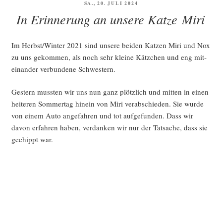
VERÖFFENTLICHT
SA., 20. JULI 2024
AM
In Erinnerung an unsere Katze Miri
Im Herbst/Winter 2021 sind unse­re bei­den Kat­zen Miri und Nox
zu uns gekom­men, als noch sehr klei­ne Kätz­chen und eng mit­
ein­an­der ver­bun­de­ne Schwestern.
Ges­tern muss­ten wir uns nun ganz plötz­lich und mit­ten in einen
hei­te­ren Som­mer­tag hin­ein von Miri ver­ab­schie­den. Sie wur­de
von einem Auto ange­fah­ren und tot auf­ge­fun­den. Dass wir
davon erfah­ren haben, ver­dan­ken wir nur der Tat­sa­che, dass sie
gechippt war.