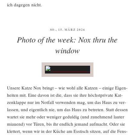
ich dage­gen nicht.
VERÖFFENTLICHT
SO., 15. MÄRZ 2026
AM
Photo of the week: Nox thru the
window
Unse­re Kat­ze Nox bringt – wie wohl alle Kat­zen – eini­ge Eigen­
hei­ten mit. Eine davon ist die, dass sie ihre höchst­pri­va­te Kat­
zen­klap­pe nur im Not­fall ver­wen­den mag, um das Haus zu ver­
las­sen, und eigent­lich nie, um das Haus zu betre­ten. Statt des­sen
war­tet sie mehr oder weni­ger gedul­dig (und zuneh­mend lau­ter
miau­end) vor Türen, bis ihr end­lich jemand auf­macht. Oder sie
klet­tert, wenn wir in der Küche am Ess­tisch sit­zen, auf die Fens­