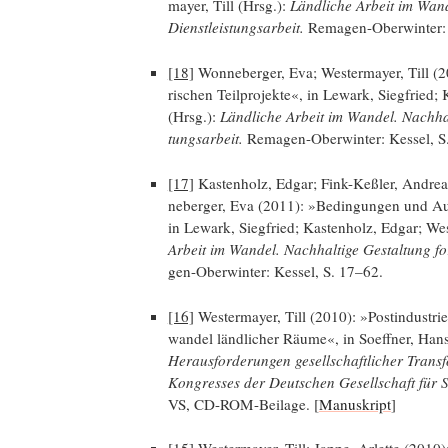
may­er, Till (Hrsg.):
Länd­li­che Arbeit im Wan­de
Dienst­leis­tungs­ar­beit.
Rema­gen-Ober­win­ter: 
[18]
Won­ne­ber­ger, Eva; Wes­ter­may­er, Till (
ri­schen Teil­pro­jek­te«, in Lewark, Sieg­fried; 
(Hrsg.):
Länd­li­che Arbeit im Wan­del. Nach­hal­t
tungs­ar­beit.
Rema­gen-Ober­win­ter: Kes­sel, 
[17]
Kas­ten­holz, Edgar; Fink-Keß­ler, Andrea;
ne­ber­ger, Eva (2011): »Bedin­gun­gen und Au
in Lewark, Sieg­fried; Kas­ten­holz, Edgar; Wes­
Arbeit im Wan­del. Nach­hal­ti­ge Gestal­tung forst
gen-Ober­win­ter: Kes­sel, S. 17–62.
[16]
Wes­ter­may­er, Till (2010): »Post­in­dus­tri­
wan­del länd­li­cher Räu­me«, in Soeff­ner, Ha
Her­aus­for­de­run­gen gesell­schaft­li­cher Trans
Kon­gres­ses der Deut­schen Gesell­schaft für S
VS, CD-ROM-Bei­la­ge. [
Manu­skript
]