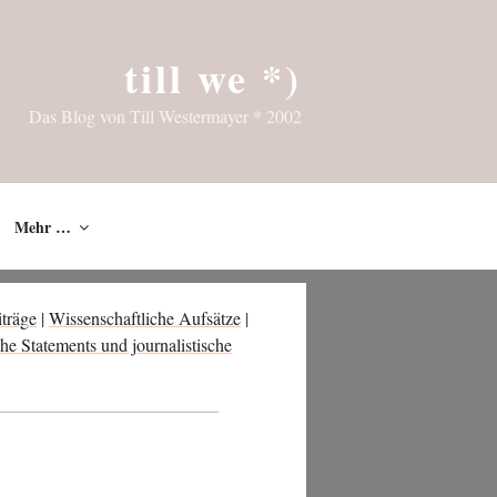
till we *)
Das Blog von Till Westermayer * 2002
Mehr …
trä­ge
|
Wis­sen­schaft­li­che Auf­sät­ze
|
che State­ments und jour­na­lis­ti­sche