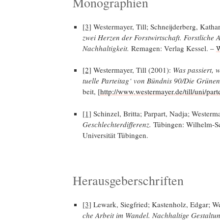
Monographien
[3]
Wes­ter­may­er, Till; Schneij­der­berg, Katha­r
zwei Her­zen der Forst­wirt­schaft. Forst­li­che 
Nach­hal­tig­keit.
Rema­gen: Ver­lag Kes­sel. –
W
[2]
Wes­ter­may­er, Till (2001):
Was pas­siert, 
tu­el­le Par­tei­tag‘ von Bünd­nis 90/Die Grü­nen
beit, [
http://www.westermayer.de/till/uni/part
[1]
Schin­zel, Brit­ta; Par­part, Nad­ja; Wes­ter­m
Geschlech­ter­dif­fe­renz.
Tübin­gen: Wil­helm-Schi
Uni­ver­si­tät Tübingen.
Herausgeberschriften
[3]
Lewark, Sieg­fried; Kas­ten­holz, Edgar; Wes
che Arbeit im Wan­del. Nach­hal­ti­ge Gestal­tung 