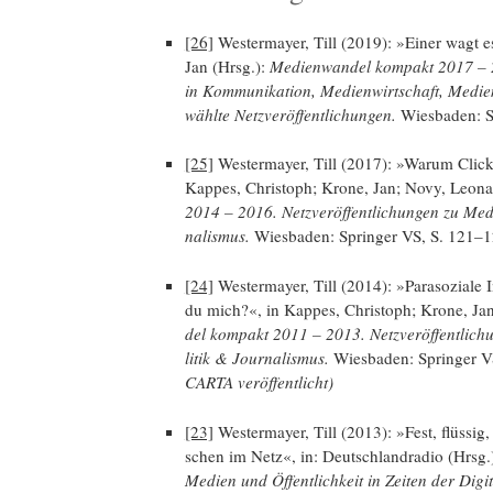
[26]
Wes­ter­may­er, Till (2019): »Einer wagt es
Jan (Hrsg.):
Medi­en­wan­del kom­pakt 2017 – 2
in Kom­mu­ni­ka­ti­on, Medi­en­wirt­schaft, Medi­e
wähl­te Netz­ver­öf­fent­li­chun­gen.
Wies­ba­den: 
[25]
Wes­ter­may­er, Till (2017): »War­um Clic
Kap­pes, Chris­toph; Kro­ne, Jan; Novy, Leo­n
2014 – 2016. Netz­ver­öf­fent­li­chun­gen zu Medi
na­lis­mus.
Wies­ba­den: Sprin­ger VS, S. 121–1
[24]
Wes­ter­may­er, Till (2014): »Para­so­zia­le 
du mich?«, in Kap­pes, Chris­toph; Kro­ne, Ja
del kom­pakt 2011 – 2013. Netz­ver­öf­fent­li­ch
li­tik & Jour­na­lis­mus.
Wies­ba­den: Sprin­ger 
CARTA veröffentlicht)
[23]
Wes­ter­may­er, Till (2013): »Fest, flüs­sig, 
schen im Netz«, in: Deutsch­land­ra­dio (Hrsg.
Medi­en und Öffent­lich­keit in Zei­ten der Digi­ta