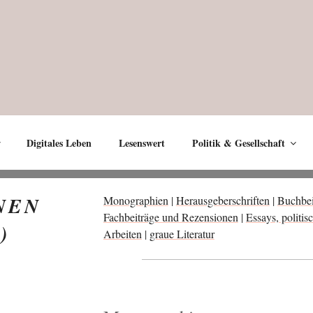
Digitales Leben
Lesenswert
Politik & Gesellschaft
NEN
Mono­gra­phien
|
Her­aus­ge­ber­schrif­ten
|
Buch­bei­
Fach­bei­trä­ge und Rezen­sio­nen
|
Essays, poli­ti­s
)
Arbei­ten
|
graue Lite­ra­tur