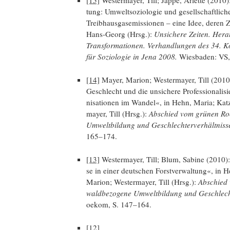
[15]
Wes­ter­may­er, Till; Jap­pe, Arlet­te (2010): 
tung: Umwelt­so­zio­lo­gie und gesell­schaft­li­ch
Treib­haus­gas­emis­sio­nen – eine Idee, deren 
Hans-Georg (Hrsg.):
Unsi­che­re Zei­ten. Her­au
Trans­for­ma­tio­nen. Ver­hand­lun­gen des 34. 
für Sozio­lo­gie in Jena 2008.
Wies­ba­den: V
[14]
May­er, Mari­on; Wes­ter­may­er, Till (2010
Geschlecht und die unsi­che­re Pro­fes­sio­na­li­s
ni­sa­tio­nen im Wan­del«, in Hehn, Maria; Katz,
may­er, Till (Hrsg.):
Abschied vom grü­nen Rock.
Umwelt­bil­dung und Geschlech­ter­ver­hält­nis­
165–174.
[13]
Wes­ter­may­er, Till; Blum, Sabi­ne (2010): »
se in einer deut­schen Forst­ver­wal­tung«, in H
Mari­on; Wes­ter­may­er, Till (Hrsg.):
Abschied v
wald­be­zo­ge­ne Umwelt­bil­dung und Geschlech­t
oekom, S. 147–164.
[12]