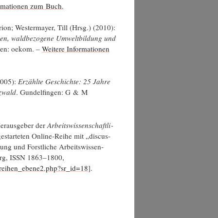
or­ma­tio­nen zum Buch.
­on; Wes­ter­may­er, Till (Hrsg.) (2010):
en, wald­be­zo­ge­ne Umwelt­bil­dung und
en: oekom. –
Wei­te­re Infor­ma­tio­nen
(2005):
Erzähl­te Geschich­te: 25 Jah­re
­wald
. Gun­del­fin­gen: G & M
r­aus­ge­ber der
Arbeits­wis­sen­schaft­li­
estar­te­ten Online-Rei­he mit „dis­cus­
zung und Forst­li­che Arbeits­wis­sen­
­burg, ISSN 1863–1800,
enreihen_ebene2.php?sr_id=18
].