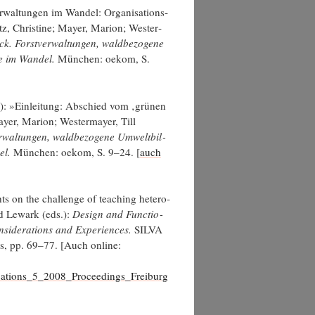
r­wal­tun­gen im Wan­del: Orga­ni­sa­ti­ons­
 Chris­ti­ne; May­er, Mari­on; Wes­ter­
 Forst­ver­wal­tun­gen, wald­be­zo­ge­ne
se im Wan­del.
Mün­chen: oekom, S.
10): »Ein­lei­tung: Abschied vom ‚grü­nen
­er, Mari­on; Wes­ter­may­er, Till
al­tun­gen, wald­be­zo­ge­ne Umwelt­bil­
el.
Mün­chen: oekom, S. 9–24. [
auch
s on the chall­enge of tea­ching hete­ro­
ed Lewark (eds.):
Design and Func­tio­
­side­ra­ti­ons and Expe­ri­en­ces.
SILVA
Press, pp. 69–77. [Auch online:
lications_5_2008_Proceedings_Freiburg