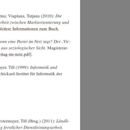
i­na; Via­pla­na, Tat­ja­na (2010):
Die
Arbeit zwi­schen Markt­ori­en­tie­rung und
ei­te­re Infor­ma­tio­nen zum Buch.
wenn eine Par­tei im Netz tagt? Der ‚Vir­
 aus sozio­lo­gi­scher Sicht.
Magis­ter­ar­
eitag-im-netz.pdf
].
ay­er, Till (1999):
Infor­ma­tik und
­ckard-Insti­tut für Infor­ma­tik der
­ter­may­er, Till (Hrsg.) (2011):
Länd­li­
forst­li­cher Dienst­leis­tungs­ar­beit.