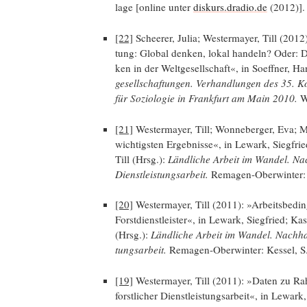
la­ge [online unter
diskurs.dradio.de
(2012)].
[22]
Schee­rer, Julia; Wes­ter­may­er, Till (2012):
tung: Glo­bal den­ken, lokal han­deln? Oder: Di
ken in der Welt­ge­sell­schaft«, in Soeff­ner, 
ge­sell­schaf­tun­gen. Ver­hand­lun­gen des 35. 
für Sozio­lo­gie in Frank­furt am Main 2010.
Wi
[21]
Wes­ter­may­er, Till; Won­ne­ber­ger, Eva;
wich­tigs­ten Ergeb­nis­se«, in Lewark, Sieg­frie
Till (Hrsg.):
Länd­li­che Arbeit im Wan­del. Nach­
Dienst­leis­tungs­ar­beit.
Rema­gen-Ober­win­ter:
[20]
Wes­ter­may­er, Till (2011): »Arbeits­be­din
Forst­dienst­leis­ter«, in Lewark, Sieg­fried; Kas
(Hrsg.):
Länd­li­che Arbeit im Wan­del. Nach­hal­t
tungs­ar­beit.
Rema­gen-Ober­win­ter: Kes­sel, 
[19]
Wes­ter­may­er, Till (2011): »Daten zu Rah
forst­li­cher Dienst­leis­tungs­ar­beit«, in Lewar