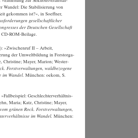
»Ein­lei­tung zur Sek­ti­ons­ver­an­stal­
er Wan­del: Die Sta­bi­li­sie­rung von
Zeit gekom­men ist?«, in Soeff­ner,
s­for­de­run­gen gesell­schaft­li­cher
Kon­gres­ses der Deut­schen Gesell­schaft
S, CD-ROM-Beilage.
): »Zwi­schen­ruf II – Arbeit,
ie­rung der Umwelt­bil­dung in Forst­or­ga­
 Chris­ti­ne; May­er, Mari­on; Wes­ter­
 Forst­ver­wal­tun­gen, wald­be­zo­ge­ne
se im Wan­del.
Mün­chen: oekom, S.
Fall­bei­spiel: Geschlech­ter­ver­hält­nis­
ehn, Maria; Katz, Chris­ti­ne; May­er,
om grü­nen Rock. Forst­ver­wal­tun­gen,
er­ver­hält­nis­se im Wan­del.
Mün­chen: