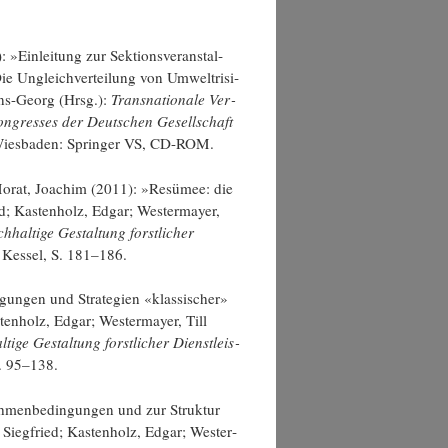
 »Ein­lei­tung zur Sek­ti­ons­ver­an­stal­
e Ungleich­ver­tei­lung von Umwelt­ri­si­
Hans-Georg (Hrsg.):
Trans­na­tio­na­le Ver­
Kon­gres­ses der Deut­schen Gesell­schaft
es­ba­den: Sprin­ger VS, CD-ROM.
 Morat, Joa­chim (2011): »Resü­mee: die
d; Kas­ten­holz, Edgar; Wes­ter­may­er,
hal­ti­ge Gestal­tung forst­li­cher
 Kes­sel, S. 181–186.
­gun­gen und Stra­te­gien «klas­si­scher»
­ten­holz, Edgar; Wes­ter­may­er, Till
i­ge Gestal­tung forst­li­cher Dienst­leis­
S. 95–138.
­men­be­din­gun­gen und zur Struk­tur
k, Sieg­fried; Kas­ten­holz, Edgar; Wes­ter­