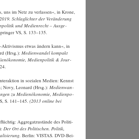
, uns im Netz zu ver­las­sen«, in Kro­ne,
019. Schlag­lich­ter der Ver­än­de­rung
n­po­li­tik und Medi­en­recht – Aus­ge­
Sprin­ger VS, S. 133–135.
k-Akti­vis­mus etwas ändern kann«, in
ard (Hrsg.):
Medi­en­wan­del kom­pakt
­en­öko­no­mie, Medi­en­po­li­tik & Jour­
24.
Inter­ak­ti­on in sozia­len Medi­en: Kennst
n; Novy, Leo­nard (Hrsg.):
Medi­en­wan­
un­gen zu Medi­en­öko­no­mie, Medi­en­po­
VS, S. 141–145.
(2013 online bei
flüch­tig: Aggre­gat­zu­stän­de des Poli­ti­
):
Der Ort des Poli­ti­schen. Poli­tik,
­li­sie­rung.
Ber­lin: VISTAS. DVD-Bei­