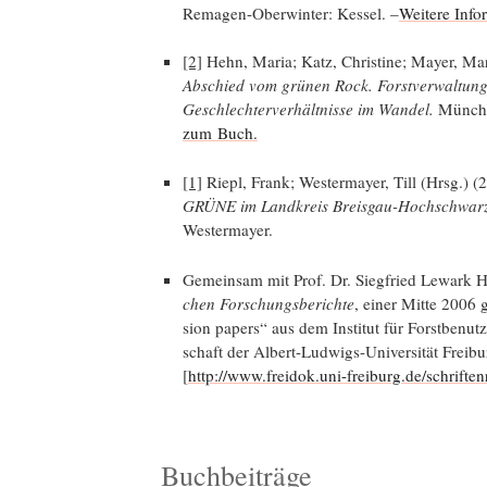
Rema­gen-Ober­win­ter: Kes­sel. –
Wei­te­re Inf
[2]
Hehn, Maria; Katz, Chris­ti­ne; May­er, Mari
Abschied vom grü­nen Rock. Forst­ver­wal­tun­g
Geschlech­ter­ver­hält­nis­se im Wan­del.
Mün­ch
zum Buch.
[1]
Riepl, Frank; Wes­ter­may­er, Till (Hrsg.) 
GRÜNE im Land­kreis Breis­gau-Hoch­schwarz
Westermayer.
Gemein­sam mit Prof. Dr. Sieg­fried Lewark He
chen For­schungs­be­rich­te
, einer Mit­te 2006 g
sion papers“ aus dem Insti­tut für Forst­be­nut­
schaft der Albert-Lud­wigs-Uni­ver­si­tät Frei
[
http://www.freidok.uni-freiburg.de/schrift
Buchbeiträge