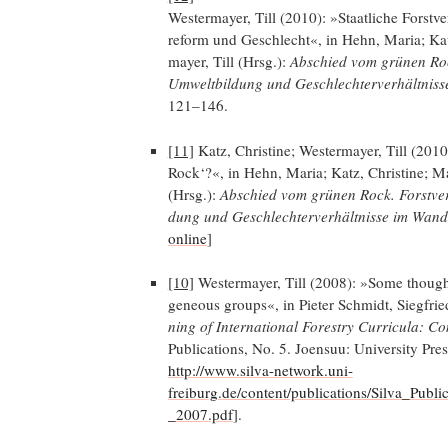
Wes­ter­may­er, Till (2010): »Staat­li­che Forst­ve
re­form und Geschlecht«, in Hehn, Maria; Katz,
may­er, Till (Hrsg.):
Abschied vom grü­nen Rock.
Umwelt­bil­dung und Geschlech­ter­ver­hält­nis­
121–146.
[11]
Katz, Chris­ti­ne; Wes­ter­may­er, Till (20
Rock‘?«, in Hehn, Maria; Katz, Chris­ti­ne; May
(Hrsg.):
Abschied vom grü­nen Rock. Forst­ver­w
dung und Geschlech­ter­ver­hält­nis­se im Wan­d
online
]
[10]
Wes­ter­may­er, Till (2008): »Some thought
ge­neous groups«, in Pie­ter Schmidt, Sieg­fri
ning of Inter­na­tio­nal Forestry Cur­ri­cu­la: Con
Publi­ca­ti­ons, No. 5. Joen­suu: Uni­ver­si­ty 
http://www.silva-network.uni-
freiburg.de/content/publications/Silva_Pub
_2007.pdf
].