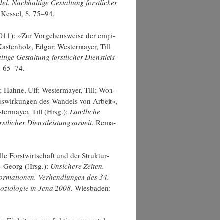
l. Nach­hal­ti­ge Gestal­tung forst­li­cher
Kes­sel, S. 75–94.
2011): »Zur Vor­ge­hens­wei­se der empi­
Kas­ten­holz, Edgar; Wes­ter­may­er, Till
i­ge Gestal­tung forst­li­cher Dienst­leis­
S. 65–74.
 Hah­ne, Ulf; Wes­ter­may­er, Till; Won­
s­wir­kun­gen des Wan­dels von Arbeit«,
ter­may­er, Till (Hrsg.):
Länd­li­che
­li­cher Dienst­leis­tungs­ar­beit.
Rema­
el­le Forst­wirt­schaft und der Struk­tur­
ns-Georg (Hrsg.):
Unsi­che­re Zei­ten.
­for­ma­tio­nen. Ver­hand­lun­gen des 34.
ozio­lo­gie in Jena 2008.
Wies­ba­den: