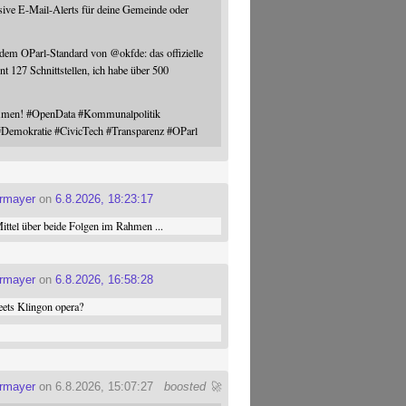
sive E-Mail-Alerts für deine Gemeinde oder
 dem OParl-Standard von
@
okfde
: das offizielle
nt 127 Schnittstellen, ich habe über 500
ommen!
#
OpenData
#
Kommunalpolitik
#
Demokratie
#
CivicTech
#
Transparenz
#
OParl
ermayer
on
6.8.2026, 18:23:17
ttel über beide Folgen im Rahmen ...
ermayer
on
6.8.2026, 16:58:28
ets Klingon opera?
ermayer
on 6.8.2026, 15:07:27
boosted 🚀