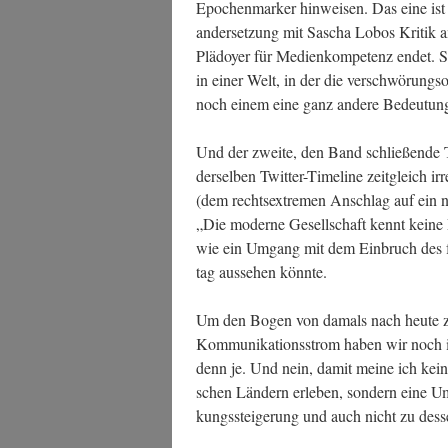
Epo­chen­mar­ker hin­wei­sen. Das eine ist e
an­der­set­zung mit Sascha Lobos Kri­tik a
Plä­doy­er für Medi­en­kom­pe­tenz endet. S
in einer Welt, in der die ver­schwö­rungs­ori
noch einem eine ganz ande­re Bedeu­tung
Und der zwei­te, den Band schlie­ßen­de Te
der­sel­ben Twit­ter-Time­line zeit­gleich i
(dem rechts­extre­men Anschlag auf ein no
„Die moder­ne Gesell­schaft kennt kei­ne P
wie ein Umgang mit dem Ein­bruch des fa
tag aus­se­hen könnte.
Um den Bogen von damals nach heu­te zu sc
Kom­mu­ni­ka­ti­ons­strom haben wir noch i
denn je. Und nein, damit mei­ne ich kei­ne I
schen Län­dern erle­ben, son­dern eine Um
kungs­stei­ge­rung und auch nicht zu des­se