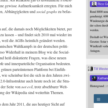
Rico G
t eine gewis­se Auf­merk­sam­keit erreg­ten. Für mich
en, Abhän­gig­kei­ten und
social graphs
zu befas­
Rund 8000 neue
genehmigt. 600
Windenergie die
der schon durc
auf, die damals noch Mög­lich­kei­ten bie­tet, per
werden.
 zu las­sen – und fin­det sich 2010 mal wie­der im
Deshalb ist Win
eit, weil die AGBs heim­lich geän­dert wer­den.
Gesetze: Solar 
­ni­schen Wahl­kampfs in der deut­schen poli­ti­
Windkraft verli
Anlagen.
en­so Wider­hall in mei­nem Blog wie die Social-
eiß dis­ku­tier­te Fra­gen, was die­se neu­en
nd inner­par­tei­li­che Orga­ni­sa­ti­on bedeu­ten.
­nen par­tei­in­ter­nen Platt­form bei Ein­füh­
Till West
, wie schein­bar fest die sich in den Jah­ren zwi­
Kathari
.0‑Infrastruktur auch heu­te noch ist: die Stra­
Hintergrund:
 der Sei­te von
not evil
, trotz abseh­ba­rer Welt­
Z
ie­rung der Wiki­pe­dia sind wei­ter­hin Themen.
 dem Jahr 2011, die aus heu­ti­ger Sicht auf