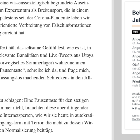
ine wis­sens­so­zio­lo­gisch begrün­de­te Aus­ein­
m Exper­ten­tum als Brei­ten­sport, die in einem
pä­tes­tens seit der Coro­na-Pan­de­mie leben wir
­en­tier­te Ver­brei­tung von Falsch­in­for­ma­tio­nen
 erreicht hat.
xt hält das selt­sa­me Gefühl fest, wie es ist, in
rrele­van­te Bana­li­tä­ten und Live-Tweets aus Utøya
r­we­gi­sches Som­mer­la­ger) wahr­zu­neh­men.
au­sen­tas­te“, schrei­be ich da, und fra­ge mich,
s­sungs­los machen­den Schre­ckens in den All­
hla­gen: Eine Pau­sen­tas­te für den ste­ti­gen
mmer nicht, bräuch­ten die­se aber drin­gen­der
nter­net­sper­ren, wie wir sie heu­te in auto­kra­ti­
gangs­form mit Ter­ror, die nicht zu des­sen Wir­
n Nor­ma­li­sie­rung beiträgt.