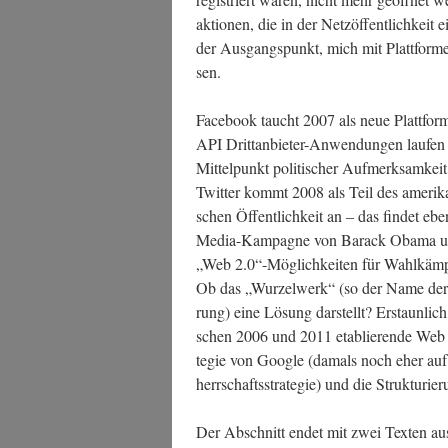
ak­tio­nen, die in der Netz­öf­fent­lich­kei
der Aus­gangs­punkt, mich mit Platt­for­m
sen.
Face­book taucht 2007 als neue Platt­form 
API Dritt­an­bie­ter-Anwen­dun­gen lau­fen
Mit­tel­punkt poli­ti­scher Auf­merk­sam­k
Twit­ter kommt 2008 als Teil des ame­ri­ka
schen Öffent­lich­keit an – das fin­det eb
Media-Kam­pa­gne von Barack Oba­ma und h
„Web 2.0“-Möglichkeiten für Wahl­kämp­fe u
Ob das „Wur­zel­werk“ (so der Name der grü
rung) eine Lösung dar­stellt? Erstaun­lich
schen 2006 und 2011 eta­blie­ren­de Web 2
te­gie von Goog­le (damals noch eher auf
herr­schafts­stra­te­gie) und die Struk­tu­r
Der Abschnitt endet mit zwei Tex­ten aus