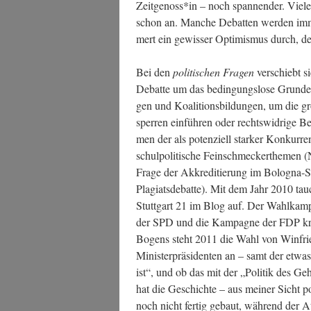
Zeitgenoss*in – noch span­nen­der. Vie­les,
schon an. Man­che Debat­ten wer­den imme
mert ein gewis­ser Opti­mis­mus durch, der 
Bei den
poli­ti­schen Fra­gen
ver­schiebt 
Debat­te um das bedin­gungs­lo­se Grund­e
gen und Koali­ti­ons­bil­dun­gen, um die gro
sper­ren ein­füh­ren oder rechts­wid­ri­ge
men der als poten­zi­ell star­ker Kon­kur­re
schul­po­li­ti­sche Fein­schme­cker­the­men 
Fra­ge der Akkre­di­tie­rung im Bolo­gna-
Pla­gi­ats­de­bat­te). Mit dem Jahr 2010 t
Stutt­gart 21 im Blog auf. Der Wahl­kampf
der SPD und die Kam­pa­gne der FDP kri­
Bogens steht 2011 die Wahl von Win­frie
Minis­ter­prä­si­den­ten an – samt der etwas
ist“, und ob das mit der „Poli­tik des Ge
hat die Geschich­te – aus mei­ner Sicht po
noch nicht fer­tig gebaut, wäh­rend der A