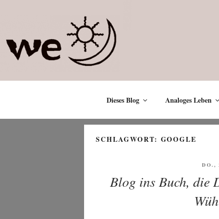
Zum
Inhalt
springen
Dieses Blog
Analoges Leben
SCHLAGWORT:
GOOGLE
VERÖ
DO., 
AM
Blog ins Buch, die D
Wühl