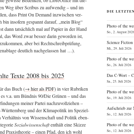
te gewis­se Beden­ken, ob Libre­Of­fice mit die­
en Weg über Scri­bus zu auf­wen­dig – und im
DIE LETZTE
tel­len, dass Print On Demand inzwi­schen ver­
 Ich bin inso­fern gespannt dar­auf, „mein Blog“
Photo of the we
st dann tat­säch­lich mal auf Papier in der Hand
So., 2. August 202
l, das Word zwar bes­ser dar­in gewor­den ist,
Science Fiction
r­zu­kom­men, aber bei Recht­schreib­prü­fung,
Mi., 29. Juli 2026
­ab­la­ge deut­lich nach­ge­las­sen hat …).
Photo of the we
So., 26. Juli 2026
hlte Texte 2008 bis 2025
Das C‑Wort – C
Sa., 25. Juli 2026
für das Buch (
→ hier als PDF
) in vier Rubri­ken
Photo of the we
 es v.a. um Bünd­nis 90/Die Grü­nen – und das
So., 19. Juli 2026
in­dun­gen mei­ner Par­tei nach­zu­voll­zie­hen –
Aufschrieb zur
-Würt­tem­berg und der Kli­ma­po­li­tik im Spe­zi­el­
So., 12. Juli 2026
Ver­hält­nis von Wis­sen­schaft und Poli­tik eben­
e­go­rie
Sozi­al­wis­sen­schaft
ent­hält eine Skiz­ze
Photo of the w
So., 12. Juli 2026
und Pra­xis­theo­rie – einen Pfad, den ich wohl