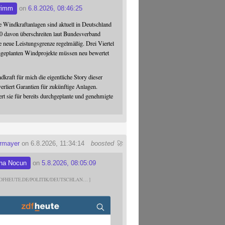
rimm
on
6.8.2026, 08:46:25
 Windkraftanlagen sind aktuell in Deutschland
0 davon überschreiten laut Bundesverband
 neue Leistungsgrenze regelmäßig. Drei Viertel
hgeplanten Windprojekte müssen neu bewertet
dkraft für mich die eigentliche Story dieser
verliert Garantien für zukünftige Anlagen.
ert sie für bereits durchgeplante und genehmigte
ermayer
on 6.8.2026, 11:34:14
boosted 🚀
na Nocun
on
5.8.2026, 08:05:09
DFHEUTE.DE/POLITIK/DEUTSCHLAN