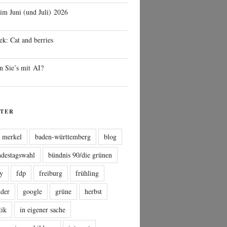
 im Juni (und Juli) 2026
ek: Cat and berries
n Sie’s mit AI?
TER
a merkel
baden-württemberg
blog
ndestagswahl
bündnis 90/die grünen
sy
fdp
freiburg
frühling
nder
google
grüne
herbst
tik
in eigener sache