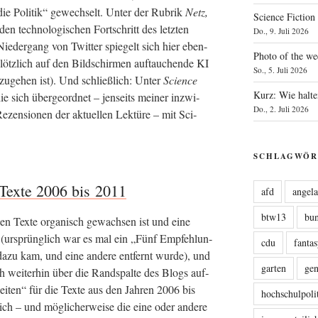
n die Poli­tik“ gewech­selt. Unter der Rubrik
Netz,
Science Fiction
n tech­no­lo­gi­schen Fort­schritt des letz­ten
Do., 9. Juli 2026
Nie­der­gang von Twit­ter spie­gelt sich hier eben­
Photo of the we
tz­lich auf den Bild­schir­men auf­tau­chen­de KI
So., 5. Juli 2026
zu­ge­hen ist). Und schließ­lich: Unter
Sci­ence
Kurz: Wie halte
die sich über­ge­ord­net – jen­seits mei­ner inzwi­
Do., 2. Juli 2026
ezen­sio­nen der aktu­el­len Lek­tü­re – mit Sci­
SCHLAGWÖR
 Texte 2006 bis 2011
afd
angel
btw13
bu
en Tex­te orga­nisch gewach­sen ist und eine
t (ursprüng­lich war es mal ein „Fünf Emp­feh­lun­
cdu
fanta
zu kam, und eine ande­re ent­fernt wur­de), und
garten
ge
 wei­ter­hin über die Rand­spal­te des Blogs auf­
­bei­ten“ für die Tex­te aus den Jah­ren 2006 bis
hochschulpoli
ich – und mög­li­cher­wei­se die eine oder ande­re