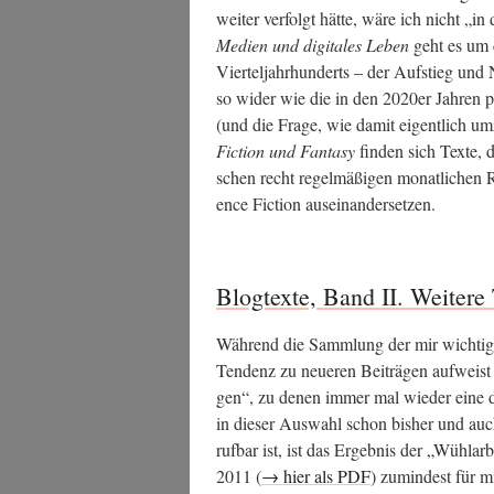
wei­ter ver­folgt hät­te, wäre ich nicht „i
Medi­en und digi­ta­les Leben
geht es um de
Vier­tel­jahr­hun­derts – der Auf­stieg und 
so wider wie die in den 2020er Jah­ren plö
(und die Fra­ge, wie damit eigent­lich um
Fic­tion und Fan­ta­sy
fin­den sich Tex­te, 
schen recht regel­mä­ßi­gen monat­li­chen R
ence Fic­tion auseinandersetzen.
Blogtexte, Band II. Weitere
Wäh­rend die Samm­lung der mir wich­ti­g
Ten­denz zu neue­ren Bei­trä­gen auf­weis
gen“, zu denen immer mal wie­der eine da
in die­ser Aus­wahl schon bis­her und auch
ruf­bar ist, ist das Ergeb­nis der „Wühl­ar
2011 (
→ hier als PDF
) zumin­dest für m