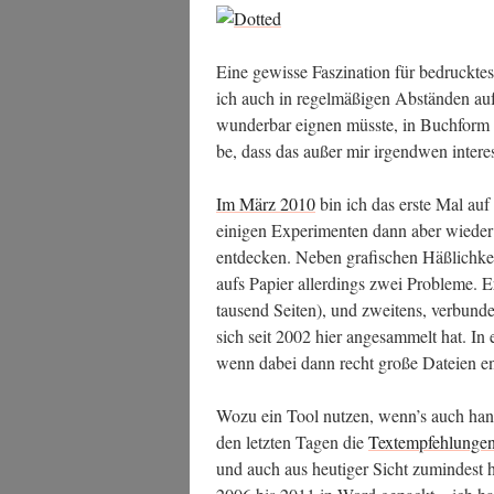
Eine gewis­se Fas­zi­na­ti­on für bedruck­t
ich auch in regel­mä­ßi­gen Abstän­den a
wun­der­bar eig­nen müss­te, in Buch­form
be, dass das außer mir irgend­wen inter­es
Im März 2010
bin ich das ers­te Mal auf
eini­gen Expe­ri­men­ten dann aber wie­der
ent­de­cken. Neben gra­fi­schen Häß­lich­
aufs Papier aller­dings zwei Pro­ble­me. E
tau­send Sei­ten), und zwei­tens, ver­bun­d
sich seit 2002 hier ange­sam­melt hat. In
wenn dabei dann recht gro­ße Datei­en ent
Wozu ein Tool nut­zen, wenn’s auch hand
den letz­ten Tagen die
Text­emp­feh­lun­gen
und auch aus heu­ti­ger Sicht zumin­dest his­