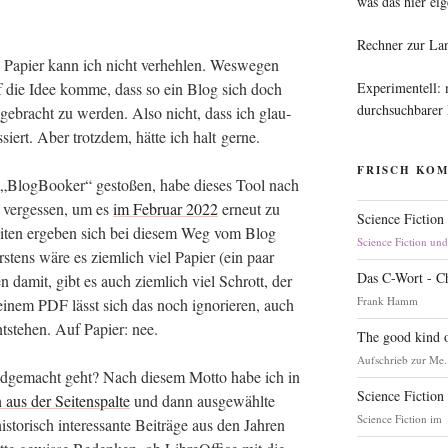
was das hier eig
Rechner zur La
es Papier kann ich nicht ver­heh­len. Wes­we­gen
Experimentell:
uf die Idee kom­me, dass so ein Blog sich doch
durchsuchbarer
 gebracht zu wer­den. Also nicht, dass ich glau­
­siert. Aber trotz­dem, hät­te ich halt gerne.
FRISCH KO
 „Blog­Boo­ker“ gesto­ßen, habe die­ses Tool nach
 ver­ges­sen, um es
im Febru­ar 2022
erneut zu
Science Fiction
kei­ten erge­ben sich bei die­sem Weg vom Blog
Science Fiction un
rs­tens wäre es ziem­lich viel Papier (ein paar
Das C-Wort - C
en damit, gibt es auch ziem­lich viel Schrott, der
Frank Hamm
 einem PDF lässt sich das noch igno­rie­ren, auch
­ste­hen. Auf Papier: nee.
The good kind o
Aufschrieb zur Me.
­ge­macht geht? Nach die­sem Mot­to habe ich in
Science Fiction
 aus der Sei­ten­spal­te
und dann aus­ge­wähl­te
Science Fiction im
to­risch inter­es­san­te Bei­trä­ge aus den Jah­ren