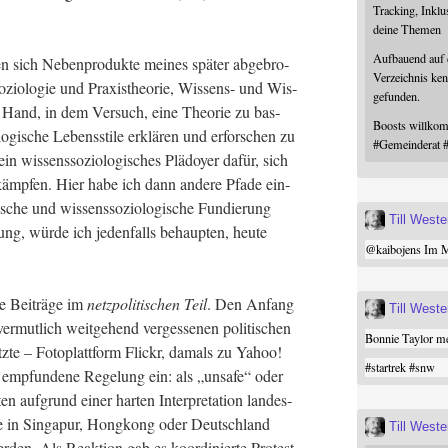
Tracking, Inklu
deine Themen
Aufbauend auf
en sich Neben­pro­duk­te mei­nes spä­ter abge­bro­
Verzeichnis ken
so­zio­lo­gie und Pra­xis­theo­rie, Wis­sens- und Wis­
gefunden.
die Hand, in dem Ver­such, eine Theo­rie zu bas­
Boosts willk
­gi­sche Lebens­sti­le erklä­ren und erfor­schen zu
#
Gemeinderat
in wis­sens­so­zio­lo­gi­sches Plä­doy­er dafür, sich
ämp­fen. Hier habe ich dann ande­re Pfa­de ein­
i­sche und wis­sens­so­zio­lo­gi­sche Fun­die­rung
Till West
ng, wür­de ich jeden­falls behaup­ten, heu­te
@
kaibojens
Im Mi
ie Bei­trä­ge im
netz­po­li­ti­schen Teil
. Den Anfang
Till West
r­mut­lich weit­ge­hend ver­ges­se­nen poli­ti­schen
Bonnie Taylor me
z­te – Foto­platt­form Flickr, damals zu Yahoo!
#
startrek
#
snw
ig emp­fun­de­ne Rege­lung ein: als „unsafe“ oder
en auf­grund einer har­ten Inter­pre­ta­ti­on lan­des­
e in Sin­ga­pur, Hong­kong oder Deutsch­land
Till West
­den. Als Reak­ti­on gab es koor­di­nier­te Pro­test­