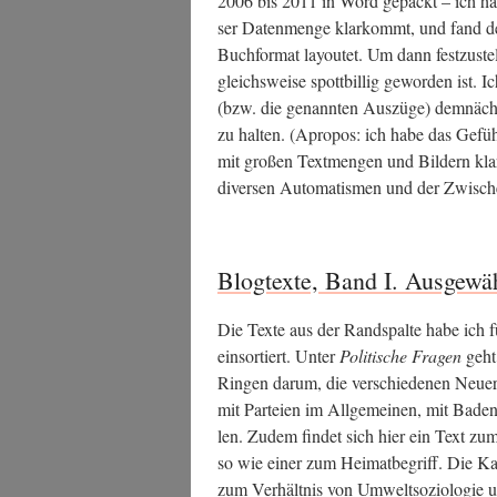
2006 bis 2011 in Word gepackt – ich hat­
ser Daten­men­ge klar­kommt, und fand d
Buch­for­mat lay­outet. Um dann fest­zu­s
gleichs­wei­se spott­bil­lig gewor­den ist.
(bzw. die genann­ten Aus­zü­ge) dem­näch
zu hal­ten. (Apro­pos: ich habe das Gefüh
mit gro­ßen Text­men­gen und Bil­dern kla
diver­sen Auto­ma­tis­men und der Zwi­schen
Blogtexte, Band I. Ausgewä
Die Tex­te aus der Rand­spal­te habe ich 
ein­sor­tiert. Unter
Poli­ti­sche Fra­gen
geht
Rin­gen dar­um, die ver­schie­de­nen Neu­erf
mit Par­tei­en im All­ge­mei­nen, mit Baden
len. Zudem fin­det sich hier ein Text zum 
so wie einer zum Hei­mat­be­griff. Die Kat
zum Ver­hält­nis von Umwelt­so­zio­lo­gie 