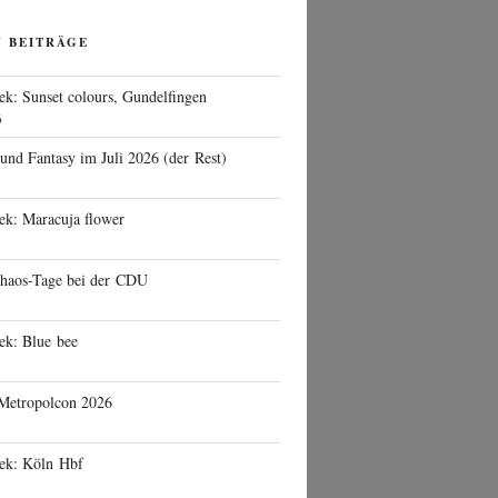
N BEITRÄGE
ek: Sunset colours, Gundelfingen
6
 und Fantasy im Juli 2026 (der Rest)
ek: Maracuja flower
haos-Tage bei der CDU
ek: Blue bee
 Metropolcon 2026
eek: Köln Hbf