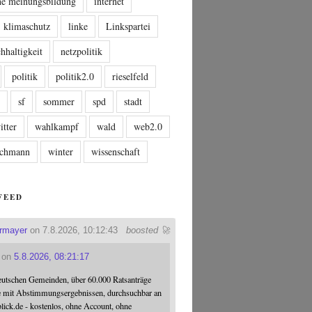
che meinungsbildung
internet
klimaschutz
linke
Linkspartei
hhaltigkeit
netzpolitik
politik
politik2.0
rieselfeld
n
sf
sommer
spd
stadt
itter
wahlkampf
wald
web2.0
tschmann
winter
wissenschaft
FEED
ermayer
on 7.8.2026, 10:12:43
boosted 🚀
on
5.8.2026, 08:21:17
eutschen Gemeinden, über 60.000 Ratsanträge
e mit Abstimmungsergebnissen, durchsuchbar an
blick.de - kostenlos, ohne Account, ohne