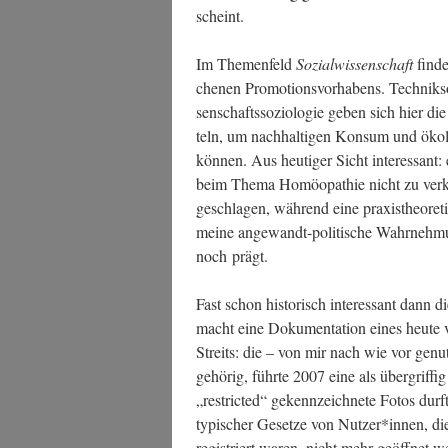
scheint.
Im The­men­feld
Sozi­al­wis­sen­schaft
fin­d
che­nen Pro­mo­ti­ons­vor­ha­bens. Tech­nik­
sen­schafts­so­zio­lo­gie geben sich hier 
teln, um nach­hal­ti­gen Kon­sum und öko­lo
kön­nen. Aus heu­ti­ger Sicht inter­es­sant: e
beim The­ma Homöo­pa­thie nicht zu ver­k
ge­schla­gen, wäh­rend eine pra­xis­theo­re­t
mei­ne ange­wandt-poli­ti­sche Wahr­neh­mu
noch prägt.
Fast schon his­to­risch inter­es­sant dann d
macht eine Doku­men­ta­ti­on eines heu­te ve
Streits: die – von mir nach wie vor genut
gehö­rig, führ­te 2007 eine als über­grif­f
„rest­ric­ted“ gekenn­zeich­ne­te Fotos durf­t
ty­pi­scher Geset­ze von Nutzer*innen, di
regis­triert waren, nicht mehr geöff­net wer