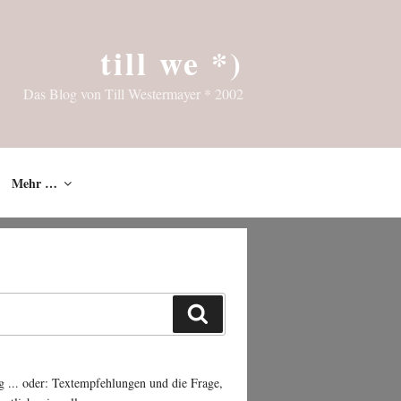
till we *)
Das Blog von Till Westermayer * 2002
Mehr …
Suchen
g ... oder: Textempfehlungen und die Frage,