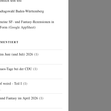
entlich sein soll
ndtagswahl Baden-Württemberg
 meine SF- und Fantasy-Rezensionen in
 Form
(Google AppSheet)
MMENTIERT
 im Juni (und Juli) 2026
(
1
)
d
haos-Tage bei der CDU
(
1
)
f weird - Teil I
(
1
)
..
 und Fantasy im April 2026
(
1
)