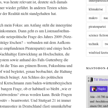
innerparteili
 was heu­te rele­vant ist, deu­te­te sich damals
r wie­der geführt. In ande­ren Tex­ten schim­
klimakrise
der Rea­li­tät nicht stand­ge­hal­ten hat.
makro
nac
sich mein Fokus: am Anfang steht die inner­grü­ne
piratenpartei
in­kom­men. Dann geht es um Lis­ten­auf­stel­lun­
science fictio
­ße netz­po­li­ti­sche Fra­ge des Jah­res 2009 (Netz­
 Bei­trä­ge löschen? – ver­bun­den mit dem Auf­kom­
technik
tw
nz emp­fun­de­nen Pira­ten­par­tei) und eini­ge hoch­
winfried kre
(Nach­hal­ti­ge Ent­wick­lung an Hoch­schu­len, die
Sys­tem sowie anhand des Falls Gut­ten­berg die
aucht die Tri­as aus grü­nem Boom, Fuku­shi­ma und
MASTODON-
 wird beglei­tet, genau beob­ach­tet, die Hal­tung
tisch beäugt. Am Schluss des poli­ti­schen
Till West
d Kret­sch­mann zum baden-würt­tem­ber­gi­schen
 ban­gen Fra­ge, ob er habi­tu­ell so bleibt „wie er
Haplo
hört­wer­dens“ etwas wer­den kann. Bei­de Fra­gen
Alle ~10.700 d
si­tiv – beant­wor­tet. Und Stutt­gart 21 ist immer
und -beschlüss
tom­aus­stieg in Deutsch­land (fast) unum­kehr­bar
einem Ort: rats