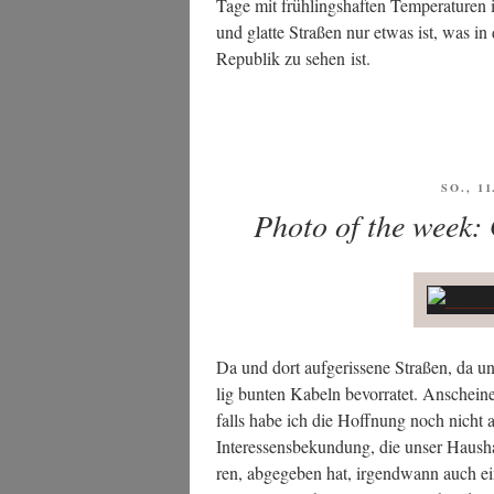
Tage mit früh­lings­haf­ten Tem­pe­ra­tu­ren
und glat­te Stra­ßen nur etwas ist, was 
Repu­blik zu sehen ist.
VERÖF
SO., 1
AM
Photo of the week:
Da und dort auf­ge­ris­se­ne Stra­ßen, da u
lig bun­ten Kabeln bevor­ra­tet. Anschei­n
falls habe ich die Hoff­nung noch nicht a
Inter­es­sens­be­kun­dung, die unser Haus­h
ren, abge­ge­ben hat, irgend­wann auch e