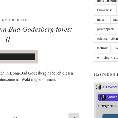
innerparteili
klimakrise
makro
nac
ENTLICHT
. DEZEMBER 2024
nn Bad Godesberg forest –
piratenpartei
II
science fictio
technik
tw
winfried kre
uch in Bonn-Bad Godes­berg habe ich die­sen
MASTODON-
in­ter­son­ne im Wald mitgenommen.
Till West
Kathari
Hintergrund:
Z
te
Seite
Nächste