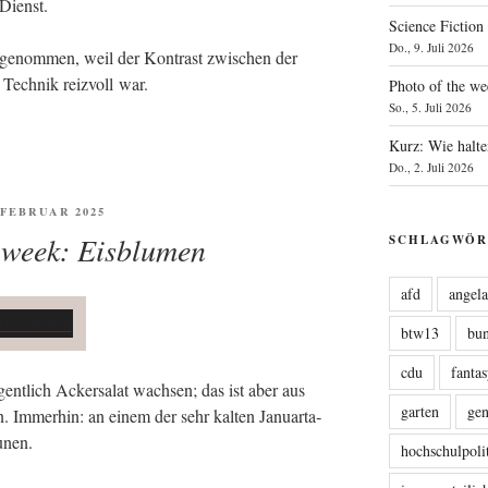
Dienst.
Science Fiction
Do., 9. Juli 2026
­ge­nom­men, weil der Kon­trast zwi­schen der
 Tech­nik reiz­voll war.
Photo of the we
So., 5. Juli 2026
Kurz: Wie halte
Do., 2. Juli 2026
FENTLICHT
. FEBRUAR 2025
 week: Eisblumen
SCHLAGWÖR
afd
angel
btw13
bu
cdu
fanta
igent­lich Acker­sa­lat wach­sen; das ist aber aus
garten
ge
. Immer­hin: an einem der sehr kal­ten Janu­ar­ta­
aunen.
hochschulpoli