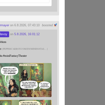
ermayer
on 6.8.2026, 07:43:10
boosted
Revoy
on
5.8.2026, 16:01:12
roblem
e:
PEPPERCARROT.COM/EN/MINIFANTAS
ita
#
miniFantasyTheater