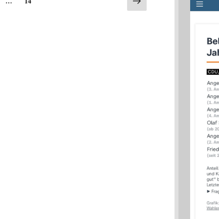
…
14
Seite