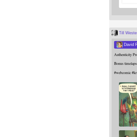
Till West
David 
Authenticity P
Bonus timelaps
#
webcomic
#
kr