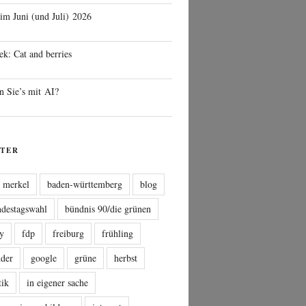
 im Juni (und Juli) 2026
ek: Cat and berries
n Sie’s mit AI?
TER
a merkel
baden-württemberg
blog
ndestagswahl
bündnis 90/die grünen
sy
fdp
freiburg
frühling
nder
google
grüne
herbst
tik
in eigener sache