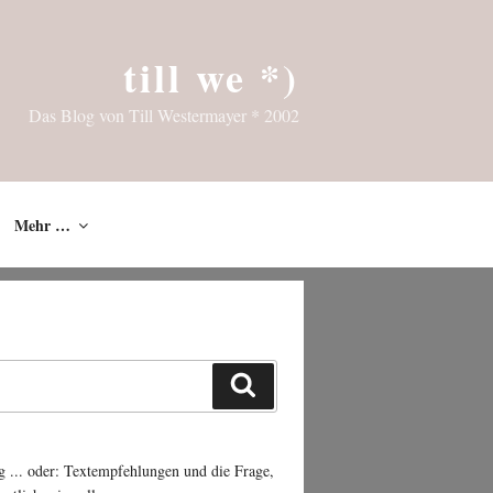
till we *)
Das Blog von Till Westermayer * 2002
Mehr …
Suchen
g ... oder: Textempfehlungen und die Frage,