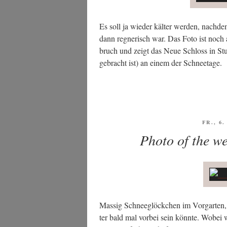
Es soll ja wie­der käl­ter wer­den, nach­de
dann reg­ne­risch war. Das Foto ist noch a
bruch und zeigt das Neue Schloss in Stutt­
ge­bracht ist) an einem der Schneetage.
VERÖF
FR., 6
AM
Photo of the w
Mas­sig Schnee­glöck­chen im Vor­gar­ten, a
ter bald mal vor­bei sein könn­te. Wobei 