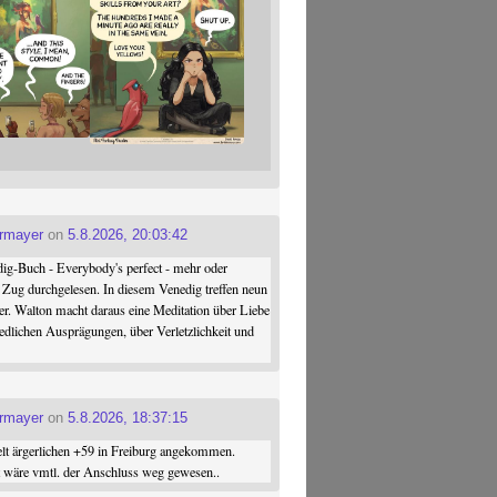
ermayer
on
5.8.2026, 20:03:42
ig-Buch - Everybody's perfect - mehr oder
 Zug durchgelesen. In diesem Venedig treffen neun
er. Walton macht daraus eine Meditation über Liebe
iedlichen Ausprägungen, über Verletzlichkeit und
ermayer
on
5.8.2026, 18:37:15
elt ärgerlichen +59 in Freiburg angekommen.
st wäre vmtl. der Anschluss weg gewesen..