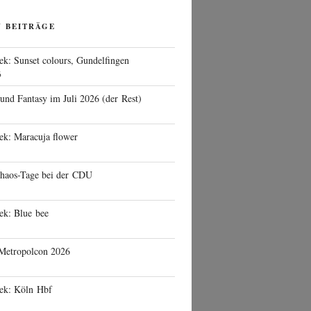
N BEITRÄGE
ek: Sunset colours, Gundelfingen
6
 und Fantasy im Juli 2026 (der Rest)
ek: Maracuja flower
haos-Tage bei der CDU
ek: Blue bee
 Metropolcon 2026
eek: Köln Hbf