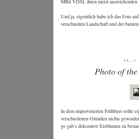
MBit VDSL ihren meist aus­rei­chen­den 
Und ja, eigent­lich habe ich das Foto auf
ver­schnei­ten Land­schaft und der bun­ten
VERÖF
SA., 1
AM
Photo of the
In dem impro­vi­sier­ten Früh­beet soll­te e
ver­schie­de­nen Grün­den nichts gewor­den
ge gab’s deko­ra­ti­ve Eis­blu­men zu best