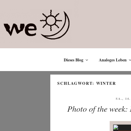
Zum
Inhalt
springen
Dieses Blog
Analoges Leben
SCHLAGWORT:
WINTER
VERÖF
SA., 14
AM
Photo of the week: 