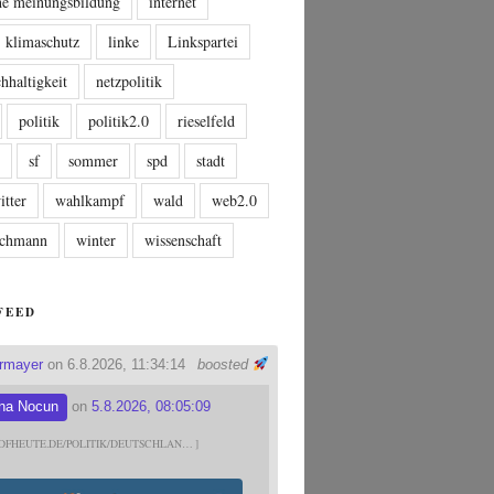
che meinungsbildung
internet
klimaschutz
linke
Linkspartei
hhaltigkeit
netzpolitik
politik
politik2.0
rieselfeld
n
sf
sommer
spd
stadt
itter
wahlkampf
wald
web2.0
tschmann
winter
wissenschaft
FEED
ermayer
on 6.8.2026, 11:34:14
boosted
na Nocun
on
5.8.2026, 08:05:09
DFHEUTE.DE/POLITIK/DEUTSCHLAN