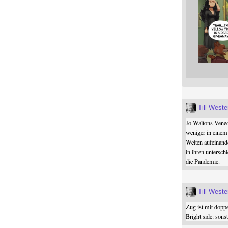
Till West
Jo Waltons Vened
weniger in einem
Welten aufeinand
in ihren untersch
die Pandemie.
Till West
Zug ist mit dopp
Bright side: son