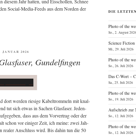
 in die­sem Jahr hat­ten, und Eis­schol­len, Schnee
in den Social-Media-Feeds aus dem Nor­den der
DIE LETZTE
Photo of the we
So., 2. August 202
Science Fiction
Mi., 29. Juli 2026
FENTLICHT
1. JANUAR 2026
 Glasfaser, Gundelfingen
Photo of the we
So., 26. Juli 2026
Das C‑Wort – C
Sa., 25. Juli 2026
Photo of the we
So., 19. Juli 2026
nd dort wer­den rie­si­ge Kabel­trom­meln mit knal­
end tut sich etwas in Sachen Glas­fa­ser. Jeden­
Aufschrieb zur
uf­ge­ge­ben, dass aus dem Vor­ver­trag oder der
So., 12. Juli 2026
alt schon vor eini­ger Zeit, ich mei­ne: zwei Jah­
Photo of the w
in rea­ler Anschluss wird. Bis dahin tun die 50
So., 12. Juli 2026