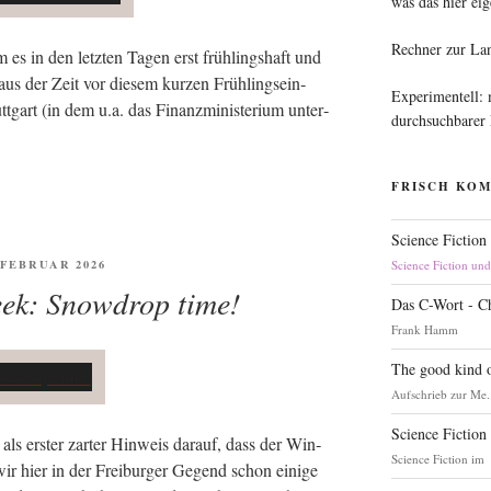
was das hier eig
Rechner zur La
m es in den letz­ten Tagen erst früh­lings­haft und
us der Zeit vor die­sem kur­zen Früh­lings­ein­
Experimentell:
gart (in dem u.a. das Finanz­mi­nis­te­ri­um unter­
durchsuchbarer
FRISCH KO
Science Fiction
FENTLICHT
. FEBRUAR 2026
Science Fiction un
eek: Snowdrop time!
Das C-Wort - C
Frank Hamm
The good kind o
Aufschrieb zur Me.
Science Fiction
ls ers­ter zar­ter Hin­weis dar­auf, dass der Win­
Science Fiction im
wir hier in der Frei­bur­ger Gegend schon eini­ge