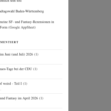
entlich sein soll
ndtagswahl Baden-Württemberg
 meine SF- und Fantasy-Rezensionen in
 Form
(Google AppSheet)
MMENTIERT
 im Juni (und Juli) 2026
(
1
)
d
haos-Tage bei der CDU
(
1
)
f weird - Teil I
(
1
)
..
 und Fantasy im April 2026
(
1
)