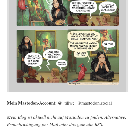
Mein Mast­o­don-Account:
@_tillwe_@mastodon.social
Mein Blog ist aktu­ell nicht auf Mast­o­don zu fin­den. Alter­na­ti­ve:
Benach­rich­ti­gung per Mail oder das gute alte
RSS
.