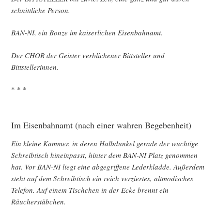
schnitt­li­che Person.
BAN-NI, ein Bon­ze im kai­ser­li­chen Eisenbahnamt.
Der CHOR der Geis­ter ver­bli­che­ner Bitt­stel­ler und
Bittstellerinnen.
* * *
Im Eisenbahnamt (nach einer wahren Begebenheit)
Ein klei­ne Kam­mer, in deren Halb­dun­kel gera­de der wuch­ti­ge
Schreib­tisch hin­ein­passt, hin­ter dem BAN-NI Platz genom­men
hat. Vor BAN-NI liegt eine abge­grif­fe­ne Leder­klad­de. Außer­dem
steht auf dem Schreib­tisch ein reich ver­zier­tes, alt­mo­di­sches
Tele­fon. Auf einem Tisch­chen in der Ecke brennt ein
Räucherstäbchen.