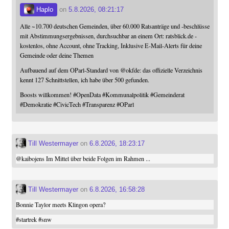
Haplo
on
5.8.2026, 08:21:17
Alle ~10.700 deutschen Gemeinden, über 60.000 Ratsanträge und -beschlüsse
mit Abstimmungsergebnissen, durchsuchbar an einem Ort: ratsblick.de -
kostenlos, ohne Account, ohne Tracking, Inklusive E-Mail-Alerts für deine
Gemeinde oder deine Themen
Aufbauend auf dem OParl-Standard von
@
okfde
: das offizielle Verzeichnis
kennt 127 Schnittstellen, ich habe über 500 gefunden.
Boosts willkommen!
#
OpenData
#
Kommunalpolitik
#
Gemeinderat
#
Demokratie
#
CivicTech
#
Transparenz
#
OParl
Till Westermayer
on
6.8.2026, 18:23:17
@
kaibojens
Im Mittel über beide Folgen im Rahmen ...
Till Westermayer
on
6.8.2026, 16:58:28
Bonnie Taylor meets Klingon opera?
#
startrek
#
snw