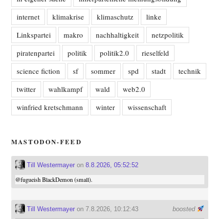
internet
klimakrise
klimaschutz
linke
Linkspartei
makro
nachhaltigkeit
netzpolitik
piratenpartei
politik
politik2.0
rieselfeld
science fiction
sf
sommer
spd
stadt
technik
twitter
wahlkampf
wald
web2.0
winfried kretschmann
winter
wissenschaft
MASTODON-FEED
Till Westermayer
on
8.8.2026, 05:52:52
@
fugueish
BlackDemon (small).
Till Westermayer
on 7.8.2026, 10:12:43
boosted