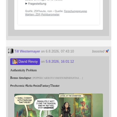
Till Westermayer
on 6.8.2026, 07:43:10
boosted
David Revoy
on
5.8.2026, 16:01:12
Authenticity Problem
Bonus timelapse:
PEPPERCARROT.COM/EN/MINIFANTAS
#
webcomic
#
krita
#
miniFantasyTheater