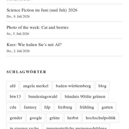
Science Fiction im Juni (und Juli) 2026
Do., 9. Juli 2026
Photo of the week: Cat and berries
So., 5. Juli 2026
Kurz: Wie halten Sie’s mit AI?
Do., 2. Juli 2026
SCHLAGWÖRTER
afd
angela merkel
baden-württemberg
blog
btw13
bundestagswahl
bündnis 90/die grünen
cdu
fantasy
fdp
freiburg
frühling
garten
gender
google
grüne
herbst
hochschulpolitik
in eigener sache
innerparteiliche meinungsbildung