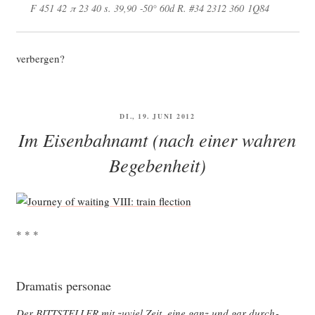
F 451 42 π 23 40 s. 39,90 ‑50° 60d R. #34 2312 360 1Q84
ver­ber­gen?
VERÖFFENTLICHT
DI., 19. JUNI 2012
AM
Im Eisenbahnamt (nach einer wahren
Begebenheit)
* * *
Dramatis personae
Der BITTSTELLER mit zuviel Zeit, eine ganz und gar durch­