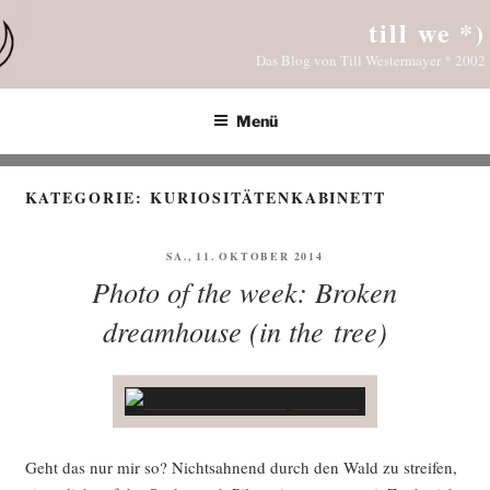
Zum
till we *)
Inhalt
Das Blog von Till Westermayer * 2002
springen
Menü
KATEGORIE:
KURIOSITÄTENKABINETT
VERÖFFENTLICHT
SA., 11. OKTOBER 2014
AM
Photo of the week: Broken
dreamhouse (in the tree)
Geht das nur mir so? Nichts­ah­nend durch den Wald zu strei­fen,