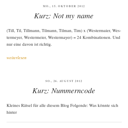
VERÖFFENTLICHT
MO., 15. OKTOBER 2012
AM
Kurz: Not my name
(Till, Til, Till­mann, Til­mann, Til­man, Tim) x (Wes­ter­mai­er, Wes­
ter­mey­er, Wes­ter­mei­er, Wes­ter­may­er) = 24 Kom­bi­na­tio­nen. Und
nur eine davon ist richtig.
„Kurz:
weiterlesen
Not
my name“
VERÖFFENTLICHT
SO., 26. AUGUST 2012
AM
Kurz: Nummerncode
Klei­nes Rät­sel für alle die­sem Blog Fol­gen­de: Was könn­te sich
hinter