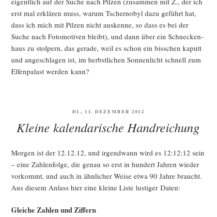
eigent­lich auf der Suche nach Pil­zen (zusam­men mit Z., der ich
erst mal erklä­ren muss, war­um Tscher­no­byl dazu geführt hat,
dass ich mich mit Pil­zen nicht aus­ken­ne, so dass es bei der
Suche nach Foto­mo­ti­ven bleibt), und dann über ein Schne­cken­
haus zu stol­pern, das gera­de, weil es schon ein biss­chen kaputt
und ange­schla­gen ist, im herbst­li­chen Son­nen­licht schnell zum
Elfen­pa­last wer­den kann?
VERÖFFENTLICHT
DI., 11. DEZEMBER 2012
AM
Kleine kalendarische Handreichung
Mor­gen ist der 12.12.12, und irgend­wann wird es 12:12:12 sein
– eine Zah­len­fol­ge, die genau so erst in hun­dert Jah­ren wie­der
vor­kommt, und auch in ähn­li­cher Wei­se etwa 90 Jah­re braucht.
Aus die­sem Anlass hier eine klei­ne Lis­te lus­ti­ger Daten:
Glei­che Zah­len und Ziffern