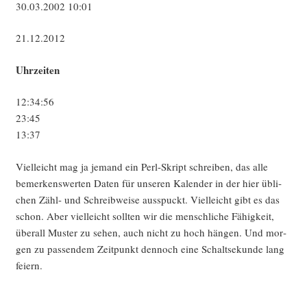
30.03.2002 10:01
21.12.2012
Uhr­zei­ten
12:34:56
23:45
13:37
Viel­leicht mag ja jemand ein Perl-Skript schrei­ben, das alle
bemer­kens­wer­ten Daten für unse­ren Kalen­der in der hier übli­
chen Zähl- und Schreib­wei­se aus­spuckt. Viel­leicht gibt es das
schon. Aber viel­leicht soll­ten wir die mensch­li­che Fähig­keit,
über­all Mus­ter zu sehen, auch nicht zu hoch hän­gen. Und mor­
gen zu pas­sen­dem Zeit­punkt den­noch eine Schalt­se­kun­de lang
feiern.