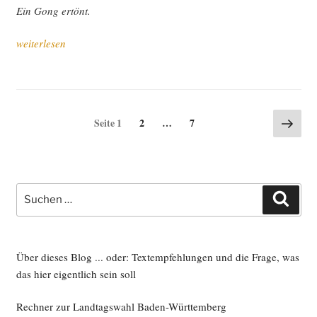
Ein Gong ertönt.
„Im
weiterlesen
Eisen­
bahn­
amt
(nach
Seitennummerierung
Näch
Seite
Seite
Seite
1
2
…
7
einer
Seite
der
wah­
Beiträge
ren
Bege­
Suche
ben­
Such
nach:
heit)“
Über dieses Blog ... oder: Textempfehlungen und die Frage, was
das hier eigentlich sein soll
Rechner zur Landtagswahl Baden-Württemberg