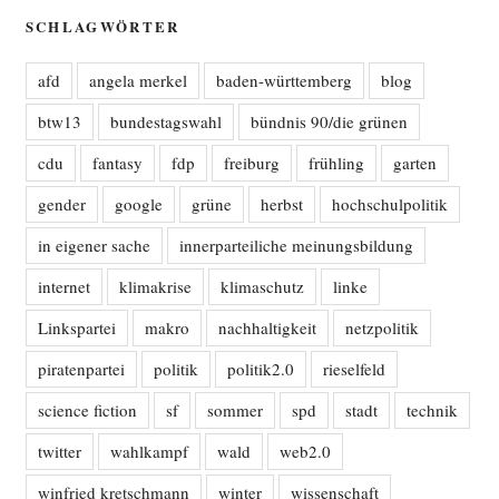
SCHLAGWÖRTER
afd
angela merkel
baden-württemberg
blog
btw13
bundestagswahl
bündnis 90/die grünen
cdu
fantasy
fdp
freiburg
frühling
garten
gender
google
grüne
herbst
hochschulpolitik
in eigener sache
innerparteiliche meinungsbildung
internet
klimakrise
klimaschutz
linke
Linkspartei
makro
nachhaltigkeit
netzpolitik
piratenpartei
politik
politik2.0
rieselfeld
science fiction
sf
sommer
spd
stadt
technik
twitter
wahlkampf
wald
web2.0
winfried kretschmann
winter
wissenschaft