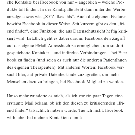
che Kon­tak­te bei Face­book von mir – angeb­lich – wel­che Pro­
duk­te toll fin­den. In der Rand­spal­te steht dann unter der Wer­be­
an­zei­ge sowas wie „XYZ likes this“. Auch die eige­nen Fea­tures
bewirbt Face­book in die­ser Wei­se. Seit kur­zem gibt es den „fri­
end fin­der“, eine Funk­ti­on, die aus
Daten­schutz­sicht
hef­tig
kri­ti­
siert
wird. Letzt­lich geht es dabei dar­um, Face­book den Zugriff
auf das eige­ne EMail-Adress­buch zu ermög­li­chen, um so dort
gespei­cher­te Kon­tak­te – und indi­rek­te Ver­bin­dun­gen – bei Face­
book zu fin­den (und sei­en es
auch nur die ande­ren Pati­en­tIn­nen
des eige­nen The­ra­peu­ten
). Mit ande­ren Wor­ten: Face­book ver­
sucht hier, auf pri­va­te Daten­be­stän­de zuzu­grei­fen, um mehr
Men­schen dazu zu brin­gen, bei Face­book Mit­glied zu werden.
Umso mehr wun­der­te es mich, als ich vor ein paar Tagen eine
erstaun­te Mail bekam, ob ich den die­sen zu kri­ti­sie­ren­den „fri­
end fin­der“ tat­säch­lich nut­zen wür­de. Tue ich nicht, Face­book
wirbt aber bei mei­nen Kon­tak­ten damit: