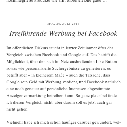
hoch­in­te­grier­te Pro­duk­te wie z.B. Mobil­te­le­fo­ne gäbe …
VERÖFFENTLICHT
MO., 26. JULI 2010
AM
Irreführende Werbung bei Facebook
Im öffent­li­chen Dis­kurs taucht in letz­ter Zeit immer öfter der
Ver­gleich zwi­schen Face­book und Goog­le auf. Das betrifft die
Mög­lich­keit, über den sich im Netz aus­brei­ten­den Like-But­ton
sowas wie per­so­na­li­sier­te Such­ergeb­nis­se zu gene­rie­ren, es
betrifft aber – in klei­ne­rem Maße – auch die Tat­sa­che, dass
Goog­le sein Geld mit Wer­bung ver­dient, und Face­book natür­lich
eine noch genau­er auf per­sön­li­che Inter­es­sen abge­stimm­te
Anzei­gen­ver­mark­tung betrei­ben kann. So ganz plau­si­bel fin­de
ich die­sen Ver­gleich nicht, aber dar­um soll es jetzt auch gar
nicht gehen.
Viel­mehr habe ich mich schon häu­fi­ger dar­über gewun­dert, wel­