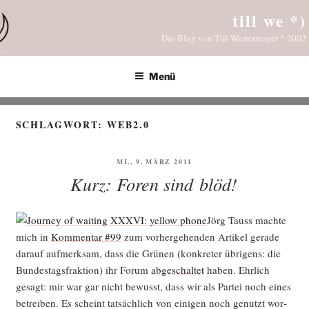
Zum
till we *)
Inhalt
Das Blog von Till Westermayer * 2002
springen
Menü
SCHLAGWORT:
WEB2.0
VERÖFFENTLICHT
MI., 9. MÄRZ 2011
AM
Kurz: Foren sind blöd!
Jörg Tauss mach­te
mich in
Kom­men­tar #99
zum vor­her­ge­hen­den Arti­kel gera­de
dar­auf auf­merk­sam, dass die Grü­nen (kon­kre­ter übri­gens: die
Bun­des­tags­frak­ti­on) ihr Forum
abge­schal­tet
haben. Ehr­lich
gesagt: mir war gar nicht bewusst, dass wir als Par­tei noch eines
betrei­ben. Es scheint tat­säch­lich von eini­gen noch genutzt wor­