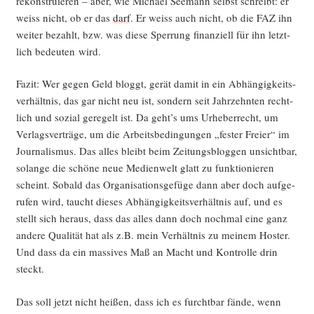
rekon­stru­ie­ren – aber, wie Micha­el See­mann selbst schreibt: er
weiss nicht, ob er das
darf
. Er weiss auch nicht, ob die FAZ ihn
wei­ter bezahlt, bzw. was die­se Sper­rung finan­zi­ell für ihn letzt­
lich bedeu­ten wird.
Fazit: Wer gegen Geld bloggt, gerät damit in ein Abhän­gig­keits­
ver­hält­nis, das gar nicht neu ist, son­dern seit Jahr­zehn­ten recht­
lich und sozi­al gere­gelt ist. Da geht’s ums Urhe­ber­recht, um
Ver­lags­ver­trä­ge, um die Arbeits­be­din­gun­gen „fes­ter Frei­er“ im
Jour­na­lis­mus. Das alles bleibt beim Zei­tungs­blog­gen unsicht­bar,
solan­ge die schö­ne neue Medi­en­welt glatt zu funk­tio­nie­ren
scheint. Sobald das Orga­ni­sa­ti­ons­ge­fü­ge dann aber doch auf­ge­
ru­fen wird, taucht die­ses Abhän­gig­keits­ver­hält­nis auf, und es
stellt sich her­aus, dass das alles dann doch noch­mal eine ganz
ande­re Qua­li­tät hat als z.B. mein Ver­hält­nis zu mei­nem Hos­ter.
Und dass da ein mas­si­ves Maß an Macht und Kon­trol­le drin
steckt.
Das soll jetzt nicht hei­ßen, dass ich es furcht­bar fän­de, wenn