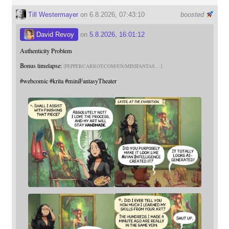
Till Westermayer
on 6.8.2026, 07:43:10
boosted
David Revoy
on
5.8.2026, 16:01:12
Authenticity Problem
Bonus timelapse:
PEPPERCARROT.COM/EN/MINIFANTAS
#
webcomic
#
krita
#
miniFantasyTheater