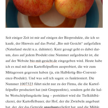
Seit eini­ger Zeit ist mir auf eini­gen der Bio­pro­duk­te, die ich so
kau­fe, der Hin­weis auf das Por­tal „Bio mit Gesicht“ auf­ge­fal­len
(Natur­land steckt u.a. dahin­ter). Kurz gesagt geht es dabei dar­
um, dass auf jedem Pro­dukt eine Num­mer auf­ge­druckt ist, die
auf der Web­site
bio-mit-gesicht.de
ein­ge­ge­ben wird. Heu­te habe
ich es mal mit den Kar­tof­fel­puf­fern aus­pro­biert, die wir zum
Mit­tag­essen geges­sen haben (ja, ein Halb­fer­tig-Bio-Con­ve­ni­
ence-Pro­dukt). Und was soll ich sagen: es funk­tio­niert. Die
Num­mer
1007323
führt nicht nur zu der Fir­ma, die die Kar­tof­
fel­puf­fer pro­du­ziert hat (mit Grup­pen­fo­to), son­dern geht die hal­
be Wert­schöp­fungs­ket­te lang – por­trä­tiert wird die Tief­kühl­bä­
cke­rei, der Kar­tof­fel­bau­er, der Hof, der die Zwie­beln ange­baut
hat, der, der das Getrei­de
ange­baut
gelie­fert hat, und die Müh­le,