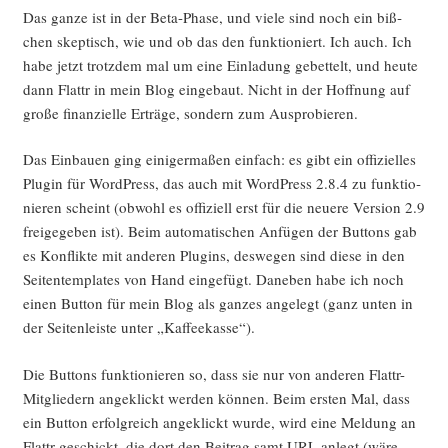
Das gan­ze ist in der Beta-Pha­se, und vie­le sind noch ein biß­
chen skep­tisch, wie und ob das den funk­tio­niert. Ich auch. Ich
habe jetzt trotz­dem mal um eine Ein­la­dung gebet­telt, und heu­te
dann Flattr in mein Blog ein­ge­baut. Nicht in der Hoff­nung auf
gro­ße finan­zi­el­le Erträ­ge, son­dern zum Ausprobieren.
Das Ein­bau­en ging eini­ger­ma­ßen ein­fach: es gibt ein offi­zi­el­les
Plug­in für Word­Press, das auch mit Word­Press 2.8.4 zu funk­tio­
nie­ren scheint (obwohl es offi­zi­ell erst für die neue­re Ver­si­on 2.9
frei­ge­ge­ben ist). Beim auto­ma­ti­schen Anfü­gen der But­tons gab
es Kon­flik­te mit ande­ren Plug­ins, des­we­gen sind die­se in den
Sei­ten­tem­pla­tes von Hand ein­ge­fügt. Dane­ben habe ich noch
einen But­ton für mein Blog als gan­zes ange­legt (ganz unten in
der Sei­ten­leis­te unter „Kaf­fee­kas­se“).
Die But­tons funk­tio­nie­ren so, dass sie nur von ande­ren Flattr-
Mit­glie­dern ange­klickt wer­den kön­nen. Beim ers­ten Mal, dass
ein But­ton erfolg­reich ange­klickt wur­de, wird eine Mel­dung an
Flattr geschickt, die dort den Bei­trag samt URL anlegt (wäre