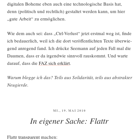
digi­ta­len Bohe­me eben auch eine tech­no­lo­gi­sche Basis hat,
denn (poli­tisch und recht­lich) gestal­tet wer­den kann, um hier
„gute Arbeit“ zu ermöglichen.
Wie dem auch sei: dass „Ctrl-Ver­lust“ jetzt erst­mal weg ist, fin­de
ich bedau­er­lich, weil ich die dort ver­öf­fent­lich­ten Tex­te über­wie­
gend anre­gend fand. Ich drü­cke See­mann auf jeden Fall mal die
Dau­men, dass er da irgend­wie sinn­voll raus­kommt. Und war­te
dar­auf, dass die
FAZ sich erklärt
.
War­um blog­ge ich das? Teils aus Soli­da­ri­tät, teils aus abs­trak­ter
Neugierde.
VERÖFFENTLICHT
MI., 19. MAI 2010
AM
In eigener Sache: Flattr
Flattr
trans­pa­rent
machen: