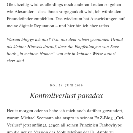
Gleich­zei­tig wird es aller­dings noch ande­ren Leu­ten so gehen
wie Alex­an­der – dass ihnen vor­ge­gau­kelt wird, ich wür­de den
Freun­de­fin­der emp­feh­len. Das wie­der­um hat Aus­wir­kun­gen auf
mei­ne digi­ta­le Repu­ta­ti­on – und hier bin ich eher ratlos.
War­um blog­ge ich das? U.a. aus dem zuletzt genann­ten Grund –
als klei­ner Hin­weis dar­auf, dass die Emp­feh­lun­gen von Face­
book „in mei­nem Namen“ von mir in keins­ter Wei­se auto­ri­
siert sind.
VERÖFFENTLICHT
DO., 24. JUNI 2010
AM
Kontrollverlust paradox
Heu­te mor­gen oder so habe ich mich noch dar­über gewun­dert,
war­um Micha­el See­mann aka mspro in sei­nem FAZ-Blog „Ctrl-
Ver­lust“ jetzt anfängt, gegen all sei­nen Prin­zi­pi­en Fan­boy­hype
um die neus­te Ver­si­on des Mobil­te­le­fons der Fa. Apple zu