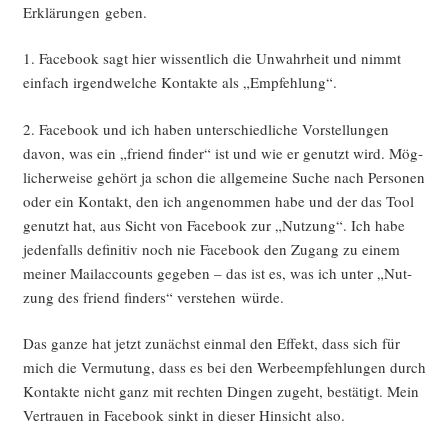
Erklä­run­gen geben.
1. Face­book sagt hier wis­sent­lich die Unwahr­heit und nimmt
ein­fach irgend­wel­che Kon­tak­te als „Emp­feh­lung“.
2. Face­book und ich haben unter­schied­li­che Vor­stel­lun­gen
davon, was ein „fri­end fin­der“ ist und wie er genutzt wird. Mög­
li­cher­wei­se gehört ja schon die all­ge­mei­ne Suche nach Per­so­nen
oder ein Kon­takt, den ich ange­nom­men habe und der das Tool
genutzt hat, aus Sicht von Face­book zur „Nut­zung“. Ich habe
jeden­falls defi­ni­tiv noch nie Face­book den Zugang zu einem
mei­ner Mail­ac­counts gege­ben – das ist es, was ich unter „Nut­
zung des fri­end fin­ders“ ver­ste­hen würde.
Das gan­ze hat jetzt zunächst ein­mal den Effekt, dass sich für
mich die Ver­mu­tung, dass es bei den Wer­be­emp­feh­lun­gen durch
Kon­tak­te nicht ganz mit rech­ten Din­gen zugeht, bestä­tigt. Mein
Ver­trau­en in Face­book sinkt in die­ser Hin­sicht also.