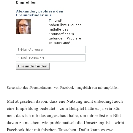
Screen­shot des „Freun­de­fin­ders“ von Face­book – angeb­lich von mir empfohlen
Mal abge­se­hen davon, dass ene Nut­zung nicht unbe­dingt auch
eine Emp­feh­lung bedeu­tet – zum Bei­spiel hät­te es ja sein kön­
nen, dass ich mir das ange­schaut habe, um mir selbst ein Bild
davon zu machen, wie pro­ble­ma­tisch die Umset­zung ist – wirbt
Face­book hier mit fal­schen Tat­sa­chen. Dafür kann es zwei