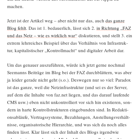
machen.
Jetzt ist der Arti­kel weg – aber nicht nur das, auch
das gan­ze
Blog fehlt
. Das ist 1. bedau­er­lich, lässt sich 2.
in Rich­tung „FAZ
und das Netz – wie es wirk­lich war“
dis­ku­tie­ren, und stellt 3. ein
extrem lehr­rei­ches Bei­spiel über das Ver­hält­nis von Infra­struk­
tur, kapi­ta­lis­ti­scher „Kon­troll­macht“ und digi­ta­ler Arbeit dar.
Um das genau­er aus­zu­füh­ren, wür­de ich jetzt ger­ne noch­mal
See­manns Bei­trä­ge im Blog bei der FAZ durch­blät­tern, was aber
ja lei­der gera­de nicht geht (s.o.). Des­we­gen nur so viel: Para­dox
ist das gan­ze, weil die Netz­in­fra­struk­tur (und sei es der Ser­ver,
auf dem die Inhal­te von faz.net lie­gen, und das dar­auf lau­fen­de
CMS usw.) eben nicht unkon­trol­liert vor sich hin exis­tie­ren, son­
dern in har­te Kon­troll­struk­tu­ren ein­ge­bun­den sind. In Redak­ti­
ons­ab­läu­fe, Ver­trags­sys­te­me, Bezah­lun­gen, Anstel­lungs­ver­hält­
nis­se, orga­ni­sa­to­ri­sche Hier­ar­chie, und was sich da noch alles
fin­den lässt. Klar lässt sich der Inhalt des Blogs irgend­wie