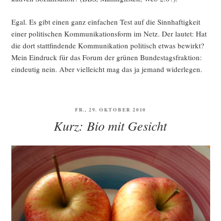
Egal. Es gibt einen ganz ein­fa­chen Test auf die Sinn­haf­tig­keit
einer poli­ti­schen Kom­mu­ni­ka­ti­ons­form im Netz. Der lau­tet: Hat
die dort statt­fin­den­de Kom­mu­ni­ka­ti­on poli­tisch etwas bewirkt?
Mein Ein­druck für das Forum der grü­nen Bun­des­tags­frak­ti­on:
ein­deu­tig nein. Aber viel­leicht mag das ja jemand widerlegen.
VERÖFFENTLICHT
FR., 29. OKTOBER 2010
AM
Kurz: Bio mit Gesicht