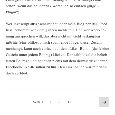
schön, wenn das bei der VG Wort auch so ein­fach gin­ge –
Plugin?).
Wer Java­script aus­ge­schal­tet hat, oder mein Blog per RSS-Feed
liest, bekommt von dem gan­zen nichts mit. Und wer Aner­ken­
nung aus­spre­chen will, das aber nicht mit Geld ver­knüp­fen
möch­te (eine phi­lo­so­phisch span­nen­de Fra­ge, die­ser Zusam­
men­hang), kann auch ein­fach auf den „Like“-Button (das klei­ne
Gesicht unter jedem Bei­trag) kli­cken. Der zählt lokal die belieb­
tes­ten Bei­trä­ge und hat auch nichts mit dem der­zeit dis­ku­tier­ten
Face­book-Like-It-But­ton zu tun. Den ein­zu­bau­en war mir dann
doch zu blöd.
Seitennummerierung
Näch
Seite
Seite
Seite
1
2
…
12
Seite
der
Beiträge