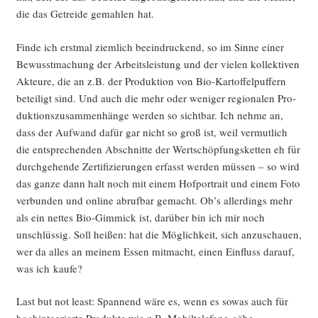
die das Getrei­de gemah­len hat.
Fin­de ich erst­mal ziem­lich beein­dru­ckend, so im Sin­ne einer
Bewusst­ma­chung der Arbeits­leis­tung und der vie­len kol­lek­ti­ven
Akteu­re, die an z.B. der Pro­duk­ti­on von Bio-Kar­tof­fel­puf­fern
betei­ligt sind. Und auch die mehr oder weni­ger regio­na­len Pro­
duk­ti­ons­zu­sam­men­hän­ge wer­den so sicht­bar. Ich neh­me an,
dass der Auf­wand dafür gar nicht so groß ist, weil ver­mut­lich
die ent­spre­chen­den Abschnit­te der Wert­schöp­fungs­ket­ten eh für
durch­ge­hen­de Zer­ti­fi­zie­run­gen erfasst wer­den müs­sen – so wird
das gan­ze dann halt noch mit einem Hof­por­trait und einem Foto
ver­bun­den und online abruf­bar gemacht. Ob’s aller­dings mehr
als ein net­tes Bio-Gim­mick ist, dar­über bin ich mir noch
unschlüs­sig. Soll hei­ßen: hat die Mög­lich­keit, sich anzu­schau­en,
wer da alles an mei­nem Essen mit­macht, einen Ein­fluss dar­auf,
was ich kaufe?
Last but not least: Span­nend wäre es, wenn es sowas auch für