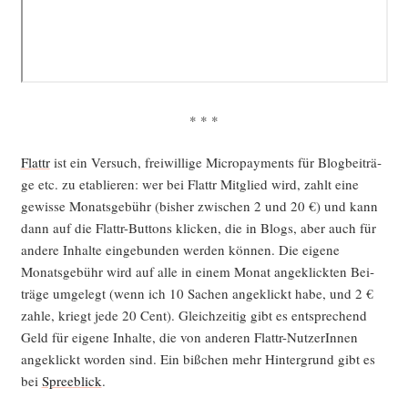
* * *
Flattr
ist ein Ver­such, frei­wil­li­ge Micro­pay­ments für Blog­bei­trä­
ge etc. zu eta­blie­ren: wer bei Flattr Mit­glied wird, zahlt eine
gewis­se Monats­ge­bühr (bis­her zwi­schen 2 und 20 €) und kann
dann auf die Flattr-But­tons kli­cken, die in Blogs, aber auch für
ande­re Inhal­te ein­ge­bun­den wer­den kön­nen. Die eige­ne
Monats­ge­bühr wird auf alle in einem Monat ange­klick­ten Bei­
trä­ge umge­legt (wenn ich 10 Sachen ange­klickt habe, und 2 €
zah­le, kriegt jede 20 Cent). Gleich­zei­tig gibt es ent­spre­chend
Geld für eige­ne Inhal­te, die von ande­ren Flattr-Nut­ze­rIn­nen
ange­klickt wor­den sind. Ein biß­chen mehr Hin­ter­grund gibt es
bei
Spree­blick
.