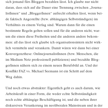
sich jemand fürs Blog­gen bezah­len lässt. Ich glau­be nur nicht
dar­an, dass sich auf die Dau­er eine Tren­nung zwi­schen „Jour­na­
lis­tIn­nen“ und „Blog­ge­rIn­nen“ auf­recht erhal­ten lässt, wenn bei­
de fak­tisch Ange­stell­te (bzw. abhän­gi­gen Selbst­stän­di­gen) im
Ver­hält­nis zu einem Ver­lag sind. War­um dann für die einen
bestimm­te Regeln gel­ten sol­len und für die ande­ren nicht, war­
um die einen die­se Frei­hei­ten und die ande­ren ande­re bekom­
men: all das lässt sich glau­be ich orga­ni­sa­ti­ons­in­tern nicht wirk­
lich ver­mit­teln und ver­an­kern. Damit wären wir dann bei einer
Kon­ver­genz­the­se: Online­jour­na­lis­tIn­nen (bzw. Men­schen, die
im Medi­um Netz pro­fes­sio­nell publi­zie­ren) und bezahl­te Blog­
ge­rIn­nen nähern sich zu einem neu­en Berufs­bild an. Und der
Kon­flikt FAZ vs. Micha­el See­mann ist ein Schritt auf dem
Weg dahin.
Und noch etwas abs­trak­ter: Eigent­lich geht es auch dar­um, wie
Arbeits­kraft in einer Form, die weder ech­te Selbst­stän­dig­keit
noch ech­te abhän­gi­ge Beschäf­ti­gung ist, und die neben ihrer
dis­kur­si­ven Ver­an­ke­rung im neo­li­be­ra­len Main­stream und in der