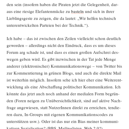
den sein (inso­fern haben die Pira­ten jetzt die Gele­gen­heit, dar­
aus eine rie­si­ge Ele­fan­ten­mü­cke zu
bas­teln
und sich in ihrer
Lieb­lings­ges­te zu zei­gen, die da lau­tet: „Wir hel­fen tech­nisch
unter­ent­wi­ckel­ten Par­tei­en bei der Technik.“).
Ich habe – das ist zwi­schen den Zei­len viel­leicht schon deut­lich
gewor­den – aller­dings nicht den Ein­druck, dass es um die­ses
Forum arg scha­de ist, und dass es einen gro­ßen Auf­schrei des­
we­gen geben wird. Es gibt inzwi­schen in der Tat jede Men­ge
ande­rer (elek­tro­ni­scher) Kom­mu­ni­ka­ti­ons­we­ge – von Twit­ter bis
zur Kom­men­tie­rung in grü­nen Blogs, und auch die direk­te Mail
ist wei­ter­hin mög­lich. Inso­fern sehe ich hier eher eine Wei­ter­ent­
wick­lung als eine Abschaf­fung poli­ti­scher Kom­mu­ni­ka­ti­on. Ich
könn­te das jetzt auch noch anhand der media­len Form begrün­
den (Foren nei­gen zu Unüber­sicht­lich­keit, sind auf akti­ve Nach­
fra­ge ange­wie­sen, statt Nut­ze­rIn­nen direkt zu errei­chen, ten­die­
ren dazu, In-Groups mit eige­nen Kom­mu­ni­ka­ti­ons­codes zu
unter­stüt­zen usw.). Oder ist das nur ein Bias mei­ner kom­mu­ni­
ka­ti­ven Sozia­li­sa­ti­on? (BBS, Mai­ling­lis­ten, Web 2.0?).