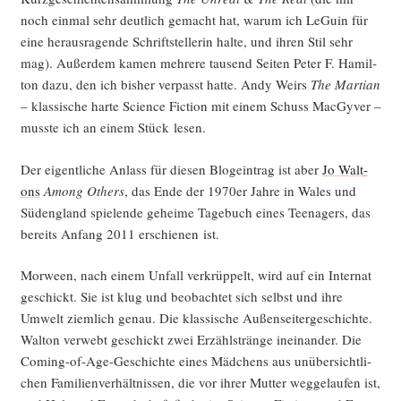
noch ein­mal sehr deut­lich gemacht hat, war­um ich LeGu­in für
eine her­aus­ra­gen­de Schrift­stel­le­rin hal­te, und ihren Stil sehr
mag). Außer­dem kamen meh­re­re tau­send Sei­ten Peter F. Hamil­
ton dazu, den ich bis­her ver­passt hat­te. Andy Weirs
The Mar­ti­an
– klas­si­sche har­te Sci­ence Fic­tion mit einem Schuss Mac­Gy­ver –
muss­te ich an einem Stück lesen.
Der eigent­li­che Anlass für die­sen Blog­ein­trag ist aber
Jo Walt­
ons
Among Others
, das Ende der 1970er Jah­re in Wales und
Süd­eng­land spie­len­de gehei­me Tage­buch eines Teen­agers, das
bereits Anfang 2011 erschie­nen ist.
Mor­ween, nach einem Unfall ver­krüp­pelt, wird auf ein Inter­nat
geschickt. Sie ist klug und beob­ach­tet sich selbst und ihre
Umwelt ziem­lich genau. Die klas­si­sche Außen­sei­ter­ge­schich­te.
Walt­on ver­webt geschickt zwei Erzähl­strän­ge inein­an­der. Die
Coming-of-Age-Geschich­te eines Mäd­chens aus unüber­sicht­li­
chen Fami­li­en­ver­hält­nis­sen, die vor ihrer Mut­ter weg­ge­lau­fen ist,