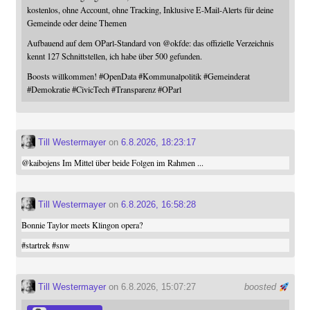
kostenlos, ohne Account, ohne Tracking, Inklusive E-Mail-Alerts für deine
Gemeinde oder deine Themen
Aufbauend auf dem OParl-Standard von
@
okfde
: das offizielle Verzeichnis
kennt 127 Schnittstellen, ich habe über 500 gefunden.
Boosts willkommen!
#
OpenData
#
Kommunalpolitik
#
Gemeinderat
#
Demokratie
#
CivicTech
#
Transparenz
#
OParl
Till Westermayer
on
6.8.2026, 18:23:17
@
kaibojens
Im Mittel über beide Folgen im Rahmen ...
Till Westermayer
on
6.8.2026, 16:58:28
Bonnie Taylor meets Klingon opera?
#
startrek
#
snw
Till Westermayer
on 6.8.2026, 15:07:27
boosted