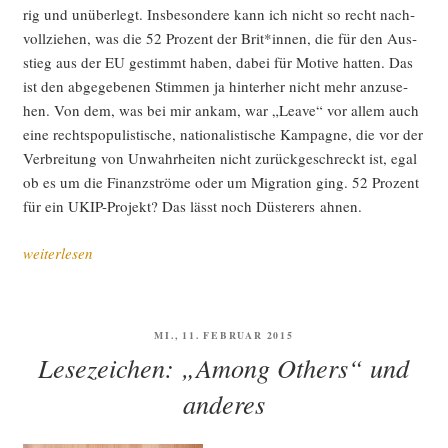
rig und unüber­legt. Ins­be­son­de­re kann ich nicht so recht nach­
voll­zie­hen, was die 52 Pro­zent der Brit*innen, die für den Aus­
stieg aus der EU gestimmt haben, dabei für Moti­ve hat­ten. Das
ist den abge­ge­be­nen Stim­men ja hin­ter­her nicht mehr anzu­se­
hen. Von dem, was bei mir ankam, war „Lea­ve“ vor allem auch
eine rechts­po­pu­lis­ti­sche, natio­na­lis­ti­sche Kam­pa­gne, die vor der
Ver­brei­tung von Unwahr­hei­ten nicht zurück­ge­schreckt ist, egal
ob es um die Finanz­strö­me oder um Migra­ti­on ging. 52 Pro­zent
für ein UKIP-Pro­jekt? Das lässt noch Düs­te­rers ahnen.
„Die
weiterlesen
Fol­
gen
von
VERÖFFENTLICHT
MI., 11. FEBRUAR 2015
Abstim­
AM
Lesezeichen: „Among Others“ und
mun­
gen“
anderes