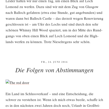
Lei­der hat­ten wir nur einen Tag, um einen Blick auf Loch
Lomond zu wer­fen. Dazu sind wir mit dem Zug von Glas­gow
nach Bal­lo­ch gefah­ren (etwa eine Stun­de, gut ange­bun­den) und
waren dann bei Bal­lo­ch Cast­le – das der­zeit wegen Reno­vie­rung
geschlos­sen ist – am Ufer des Lochs und sind durch den sehr
schö­nen Whin­ny Hill Wood spa­ziert, um in der Mit­te des Rund­
gangs von oben einen Blick auf Loch Lomond und die High­
lands wer­fen zu kön­nen. Trotz Nie­sel­re­gens sehr schön.
VERÖFFENTLICHT
FR., 24. JUNI 2016
AM
Die Folgen von Abstimmungen
Ein Land im Schluss­ver­kauf – und eine Ent­schei­dung, die
schwer zu ver­ste­hen ist. Wenn ich mich etwas beei­le, schaf­fe ich
es in den nächs­ten zwei Jah­ren doch noch, Urlaub in Groß­bri­