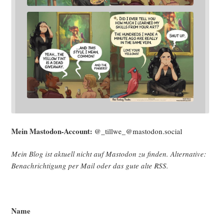
Mein Mast­o­don-Account:
@_tillwe_@mastodon.social
Mein Blog ist aktu­ell nicht auf Mast­o­don zu fin­den. Alter­na­ti­ve:
Benach­rich­ti­gung per Mail oder das gute alte
RSS
.
Name