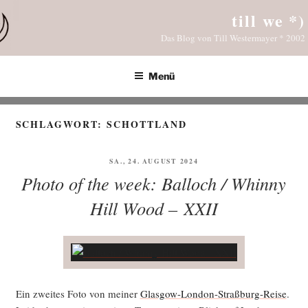
Zum
till we *)
Inhalt
Das Blog von Till Westermayer * 2002
springen
Menü
SCHLAGWORT:
SCHOTTLAND
VERÖFFENTLICHT
SA., 24. AUGUST 2024
AM
Photo of the week: Balloch / Whinny
Hill Wood – XXII
Ein zwei­tes Foto von mei­ner
Glas­gow-Lon­don-Straß­burg-Rei­se
.