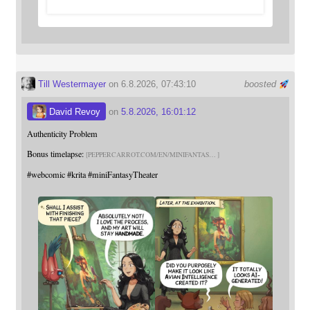
Till Westermayer
on 6.8.2026, 07:43:10
boosted
David Revoy
on
5.8.2026, 16:01:12
Authenticity Problem
Bonus timelapse:
PEPPERCARROT.COM/EN/MINIFANTAS
#
webcomic
#
krita
#
miniFantasyTheater