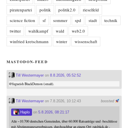
piratenpartei
politik
politik2.0
rieselfeld
science fiction
sf
sommer
spd
stadt
technik
twitter
wahlkampf
wald
web2.0
winfried kretschmann
winter
wissenschaft
MASTODON-FEED
Till Westermayer
on
8.8.2026, 05:52:52
@
fugueish
BlackDemon (small).
Till Westermayer
on 7.8.2026, 10:12:43
boosted
Haplo
on
5.8.2026, 08:21:17
Alle ~10.700 deutschen Gemeinden, über 60.000 Ratsanträge und -beschlüsse
mit Abstimmungsergebnissen, durchsuchbar an einem Ort: ratsblick.de -