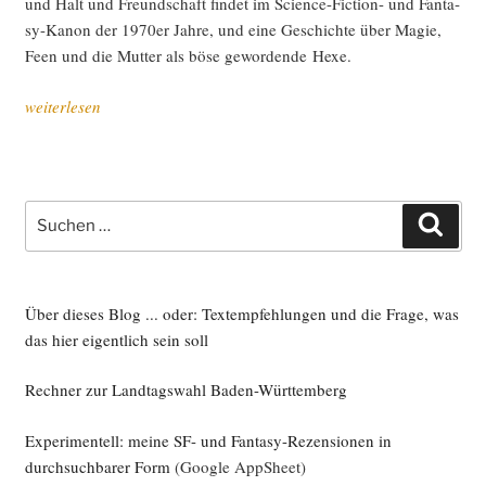
und Halt und Freund­schaft fin­det im Sci­ence-Fic­tion- und Fan­ta­
sy-Kanon der 1970er Jah­re, und eine Geschich­te über Magie,
Feen und die Mut­ter als böse gewor­den­de Hexe.
„Lese­
weiterlesen
zei­
chen:
„Among
Others“
Suche
Such
und
nach:
ande­
res“
Über dieses Blog ... oder: Textempfehlungen und die Frage, was
das hier eigentlich sein soll
Rechner zur Landtagswahl Baden-Württemberg
Experimentell: meine SF- und Fantasy-Rezensionen in
durchsuchbarer Form
(Google AppSheet)