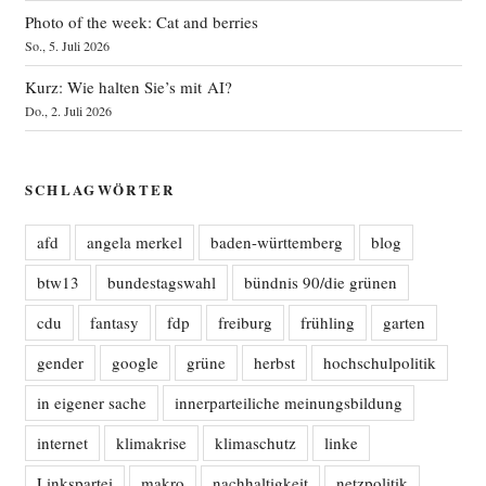
Photo of the week: Cat and berries
So., 5. Juli 2026
Kurz: Wie halten Sie’s mit AI?
Do., 2. Juli 2026
SCHLAGWÖRTER
afd
angela merkel
baden-württemberg
blog
btw13
bundestagswahl
bündnis 90/die grünen
cdu
fantasy
fdp
freiburg
frühling
garten
gender
google
grüne
herbst
hochschulpolitik
in eigener sache
innerparteiliche meinungsbildung
internet
klimakrise
klimaschutz
linke
Linkspartei
makro
nachhaltigkeit
netzpolitik