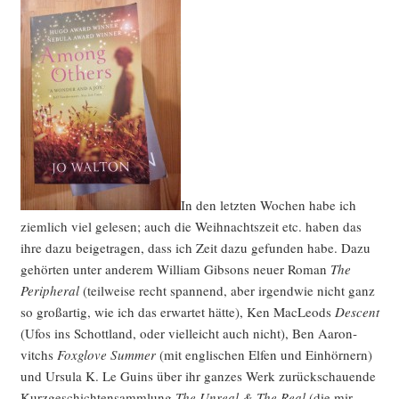
In den letz­ten Wochen habe ich
ziem­lich viel gele­sen; auch die Weih­nachts­zeit etc. haben das
ihre dazu bei­getra­gen, dass ich Zeit dazu gefun­den habe. Dazu
gehör­ten unter ande­rem Wil­liam Gib­sons neu­er Roman
The
Peri­phe­ral
(teil­wei­se recht span­nend, aber irgend­wie nicht ganz
so groß­ar­tig, wie ich das erwar­tet hät­te), Ken MacLeods
Des­cent
(Ufos ins Schott­land, oder viel­leicht auch nicht), Ben Aaron­
vitchs
Fox­glove Sum­mer
(mit eng­li­schen Elfen und Ein­hör­nern)
und Ursu­la K. Le Guins über ihr gan­zes Werk zurück­schau­en­de
Kurz­ge­schich­ten­samm­lung
The Unre­al & The Real
(die mir