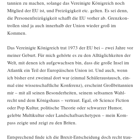
tan­ni­en zu machen, solan­ge das Ver­ei­nig­te König­reich noch
Mit­glied der EU ist, und Frei­zü­gig­keit etc. gel­ten. Es sei denn,
die Per­so­nen­frei­zü­gig­keit schafft die EU vor­her ab. Grenz­kon­
trol­len sind ja auch inner­halb der Uni­on wie­der groß im
Kommen.
Das Ver­ei­nig­te König­reich trat 1973 der EU bei – zwei Jah­re vor
mei­ner Geburt. Für mich gehör­te es zu den All­täg­lich­kei­ten der
Welt, mit denen ich auf­ge­wach­sen bin, dass die gro­ße Insel im
Atlan­tik ein Teil der Euro­päi­schen Uni­on ist. Und auch, wenn
ich bis­her erst zwei­mal dort war (ein­mal Schü­ler­aus­tausch, ein­
mal eine wis­sen­schaft­li­che Kon­fe­renz), erscheint Groß­bri­tan­ni­en
mir – mit all sei­nen Beson­der­hei­ten, sei­nem selt­sa­men Wahl­
recht und dem Königs­haus – ver­traut. Egal, ob Sci­ence Fic­tion
oder Pop Kul­tur, poli­ti­sche Theo­rie oder schwar­zer Humor,
geleb­te Mul­ti­kul­tur oder Land­schafts­ar­che­ty­pen – mein Kom­
pass zeig­te und zeigt zu den Briten.
Ent­spre­chend fin­de ich die Brexit-Ent­schei­dung doch recht trau­