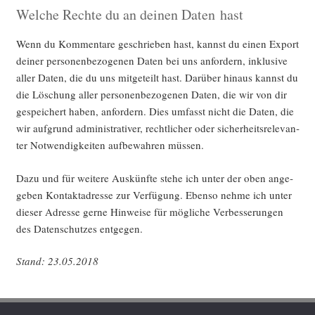
Welche Rechte du an deinen Daten hast
Wenn du Kom­men­ta­re geschrie­ben hast, kannst du einen Export
dei­ner per­so­nen­be­zo­ge­nen Daten bei uns anfor­dern, inklu­si­ve
aller Daten, die du uns mit­ge­teilt hast. Dar­über hin­aus kannst du
die Löschung aller per­so­nen­be­zo­ge­nen Daten, die wir von dir
gespei­chert haben, anfor­dern. Dies umfasst nicht die Daten, die
wir auf­grund admi­nis­tra­ti­ver, recht­li­cher oder sicher­heits­re­le­van­
ter Not­wen­dig­kei­ten auf­be­wah­ren müssen.
Dazu und für wei­te­re Aus­künf­te ste­he ich unter der oben ange­
ge­ben Kon­takt­adres­se zur Ver­fü­gung. Eben­so neh­me ich unter
die­ser Adres­se ger­ne Hin­wei­se für mög­li­che Ver­bes­se­run­gen
des Daten­schut­zes entgegen.
Stand: 23.05.2018