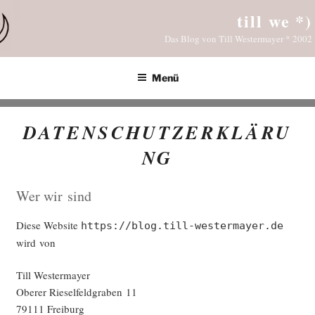
Zum
till we *)
Inhalt
Das Blog von Till Westermayer * 2002
springen
Menü
DATENSCHUTZERKLÄRU
NG
Wer wir sind
Die­se Web­site
https://blog.till-westermayer.de
wird von
Till Wes­ter­may­er
Obe­rer Rie­sel­feld­gra­ben 11
79111 Freiburg