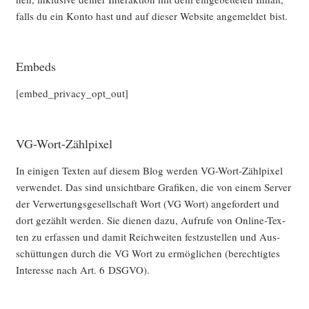
falls du ein Kon­to hast und auf die­ser Web­site ange­mel­det bist.
Embeds
[embed_privacy_opt_out]
VG-Wort-Zählpixel
In eini­gen Tex­ten auf die­sem Blog wer­den VG-Wort-Zähl­pi­xel
ver­wen­det. Das sind unsicht­ba­re Gra­fi­ken, die von einem Ser­ver
der Ver­wer­tungs­ge­sell­schaft Wort (VG Wort) ange­for­dert und
dort gezählt wer­den. Sie die­nen dazu, Auf­ru­fe von Online-Tex­
ten zu erfas­sen und damit Reich­wei­ten fest­zu­stel­len und Aus­
schüt­tun­gen durch die VG Wort zu ermög­li­chen (berech­tig­tes
Inter­es­se nach Art. 6 DSGVO).