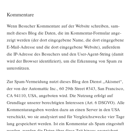
Kommentare
Wenn Besu­cher Kom­men­ta­re auf der Web­site schrei­ben, sam­
melt die­ses Blog die Daten, die im Kom­men­tar-For­mu­lar ange­
zeigt wer­den (der dort ein­ge­ge­be­ne Name, die dort ein­ge­ge­be­ne
E‑Mail-Adres­se und die dort ein­ge­ge­be­ne Web­site), außer­dem
die IP-Adres­se des Besu­chers und den User-Agent-String (damit
wird der Brow­ser iden­ti­fi­ziert), um die Erken­nung von Spam zu
unterstützen.
Zur Spam-Ver­mei­dung nutzt die­ses Blog den Dienst „Akis­met“,
der von der Auto­mat­tic Inc., 60 29th Street #343, San Fran­cis­co,
CA 94110, USA, ange­bo­ten wird. Die Nut­zung erfolgt auf
Grund­la­ge unse­rer berech­tig­ten Inter­es­sen (Art. 6 DSGVO). Alle
Kom­men­tar­an­ga­ben wer­den dazu an einen Ser­ver in den USA
ver­schickt, wo sie ana­ly­siert und für Ver­gleichs­zwe­cke vier Tage
lang gespei­chert wer­den. Ist ein Kom­men­tar als Spam ein­ge­stuft
wor­den, wer­den die Daten über die­se Zeit hin­aus gespei­chert.