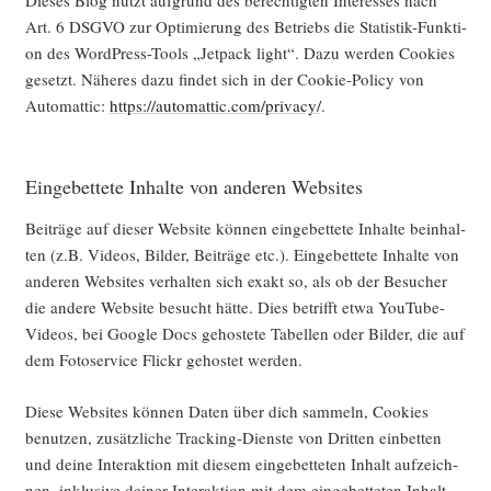
Die­ses Blog nutzt auf­grund des berech­tig­ten Inter­es­ses nach
Art. 6 DSGVO zur Opti­mie­rung des Betriebs die Sta­tis­tik-Funk­ti­
on des Word­Press-Tools „Jet­pack light“. Dazu wer­den Coo­kies
gesetzt. Nähe­res dazu fin­det sich in der Coo­kie-Poli­cy von
Auto­mat­tic:
https://automattic.com/privacy/
.
Eingebettete Inhalte von anderen Websites
Bei­trä­ge auf die­ser Web­site kön­nen ein­ge­bet­te­te Inhal­te beinhal­
ten (z.B. Vide­os, Bil­der, Bei­trä­ge etc.). Ein­ge­bet­te­te Inhal­te von
ande­ren Web­sites ver­hal­ten sich exakt so, als ob der Besu­cher
die ande­re Web­site besucht hät­te. Dies betrifft etwa You­Tube-
Vide­os, bei Goog­le Docs gehos­te­te Tabel­len oder Bil­der, die auf
dem Foto­ser­vice Flickr gehos­tet werden.
Die­se Web­sites kön­nen Daten über dich sam­meln, Coo­kies
benut­zen, zusätz­li­che Track­ing-Diens­te von Drit­ten ein­bet­ten
und dei­ne Inter­ak­ti­on mit die­sem ein­ge­bet­te­ten Inhalt auf­zeich­
nen, inklu­si­ve dei­ner Inter­ak­ti­on mit dem ein­ge­bet­te­ten Inhalt,