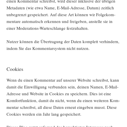
einen Kom­men­tar schreibst, wird die­ser inklu­si­ve der übri­gen
Meta­da­ten (wie etwa Name, E‑Mail-Adres­se, Datum) zeit­lich
unbe­grenzt gespei­chert. Auf die­se Art kön­nen wir Fol­ge­kom­
men­ta­re auto­ma­tisch erken­nen und frei­ge­ben, anstel­le sie in
einer Mode­ra­ti­ons-War­te­schlan­ge festzuhalten.
Nut­zer kön­nen die Über­tra­gung der Daten kom­plett ver­hin­dern,
indem Sie das Kom­men­tar­sys­tem nicht nutzen.
Cookies
Wenn du einen Kom­men­tar auf unse­rer Web­site schreibst, kann
damit die Ein­wil­li­gung ver­bun­den sein, dei­nen Namen, E‑Mail-
Adres­se und Web­site in Coo­kies zu spei­chern. Dies ist eine
Kom­fort­funk­ti­on, damit du nicht, wenn du einen wei­te­ren Kom­
men­tar schreibst, all die­se Daten erneut ein­ge­ben musst. Die­se
Coo­kies wer­den ein Jahr lang gespeichert.