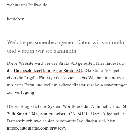
webmaster@tillwe.de
betrie­ben.
Welche personenbezogenen Daten wir sammeln
und warum wir sie sammeln
Die­se Web­site wird bei der Stra­to AG gehos­tet. Hier fin­dest du
die
Daten­schutz­er­klä­rung der Stra­to AG
. Die Stra­to AG spei­
chert die Log­file-Ein­trä­ge der letz­ten sechs Wochen in anonyn­
mi­sier­ter Form und stellt mir die­se für sta­tis­ti­sche Aus­wer­tun­gen
zur Verfügung.
Die­ses Blog setzt das Sys­tem Word­Press der Auto­mat­tic Inc., 60
29th Street #343, San Fran­cis­co, CA 94110, USA. All­ge­mei­ne
Daten­schutz­hin­wei­se der Auto­mat­tic Inc. fin­den sich hier:
https://automattic.com/privacy/
.