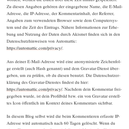
Zu die­sen Anga­ben gehö­ren der ein­ge­ge­be­ne Name, die E‑Mail-
Adres­se, die IP-Adres­se, der Kom­men­tar­in­halt, der Refer­rer,
Anga­ben zum ver­wen­de­ten Brow­ser sowie dem Com­pu­ter­sys­
tem und die Zeit des Ein­trags. Nähe­re Infor­ma­tio­nen zur Erhe­
bung und Nut­zung der Daten durch Akis­met fin­den sich in den
Daten­schutz­hin­wei­sen von Auto­mat­tic:
https://automattic.com/privacy/
.
Aus dei­ner E‑Mail-Adres­se wird eine anony­mi­sier­te Zei­chen­fol­
ge erstellt (auch Hash genannt) und dem Grava­tar-Dienst über­
ge­ben, um zu prü­fen, ob du die­sen benutzt. Die Daten­schutz­er­
klä­rung des Grava­tar-Diens­tes fin­dest du hier:
https://automattic.com/privacy/
. Nach­dem dein Kom­men­tar frei­
ge­ge­ben wur­de, ist dein Pro­fil­bild bzw. ein von Grava­tar erstell­
tes Icon öffent­lich im Kon­text dei­nes Kom­men­tars sichtbar.
In die­sem Blog selbst wird die beim Kom­men­tie­ren erfass­te IP-
Adres­se wird auto­ma­tisch nach 60 Tagen gelöscht. Wenn du