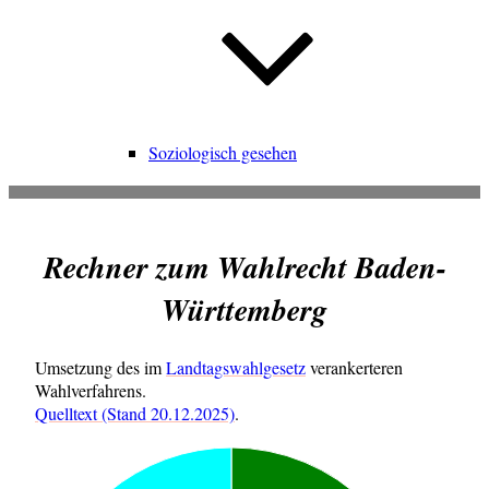
Soziologisch gesehen
Rechner zum Wahlrecht Baden-
Württemberg
Umset­zung des im
Land­tags­wahl­ge­setz
ver­an­ker­te­ren
Wahlverfahrens.
Quell­text (Stand 20.12.2025)
.