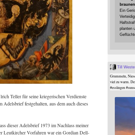
braunen
Ein Geri
Verteidi
Haftstraf
planten 
Geflücht
Till West
Grummeln, Niesel
viel zu warm. De
#
esslingen
#
suns
ch Tel­ler für sei­ne krie­ge­ri­schen Ver­diens­te
 Adels­brief fest­ge­hal­ten, aus dem auch die­ses
 dass die­ser Adels­brief 1973 im Nach­lass mei­ner
er Leut­kir­cher Vor­fah­ren war ein Gor­di­an Dell­