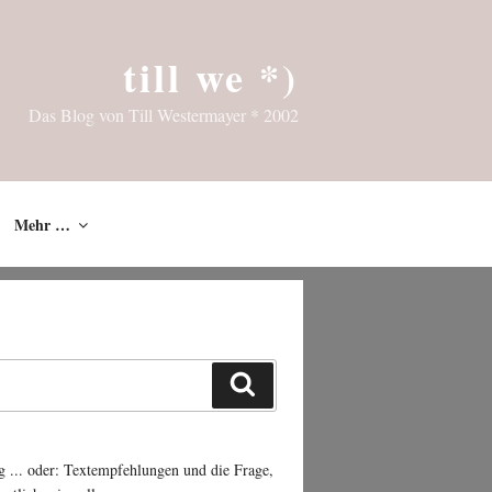
till we *)
Das Blog von Till Westermayer * 2002
Mehr …
Suchen
g ... oder: Textempfehlungen und die Frage,