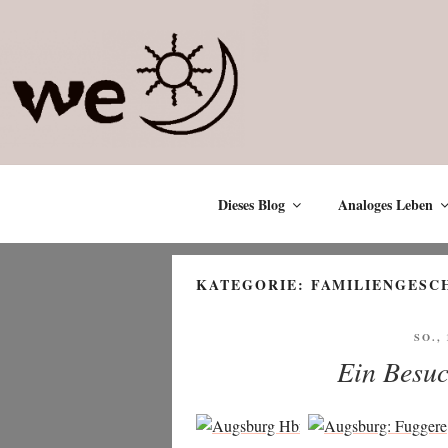
Zum
Inhalt
springen
Dieses Blog
Analoges Leben
KATEGORIE:
FAMILIENGESC
VER
SO.,
AM
Ein Besuc