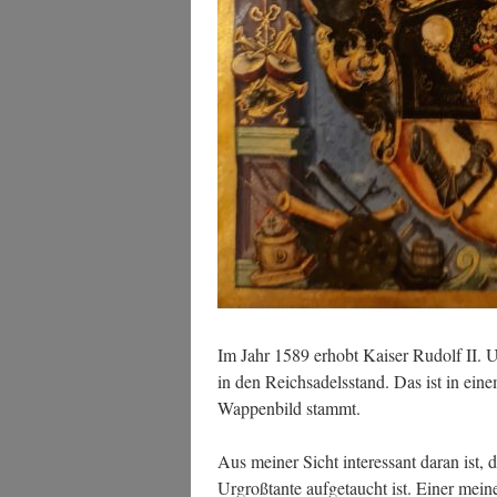
Im Jahr 1589 erhobt Kai­ser Rudolf II. Ulri
in den Reichs­adels­stand. Das ist in einem
Wap­pen­bild stammt.
Aus mei­ner Sicht inter­es­sant dar­an ist,
Urgroß­tan­te auf­ge­taucht ist. Einer mei­n