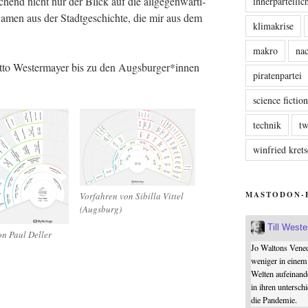
chend nicht nur der Blick auf die all­ge­gen­wär­ti­
innerparteili
Namen aus der Stadt­ge­schich­te, die mir aus dem
klimakrise
makro
nac
tto Wes­ter­may­er bis zu den Augsburger*innen
piratenpartei
science fictio
technik
tw
winfried kre
MASTODON-
Vor­fah­ren von Sibil­la Vit­tel
(Augs­burg)
Till West
von Paul Deller
Jo Waltons Vened
weniger in einem
Welten aufeinand
in ihren untersch
die Pandemie.