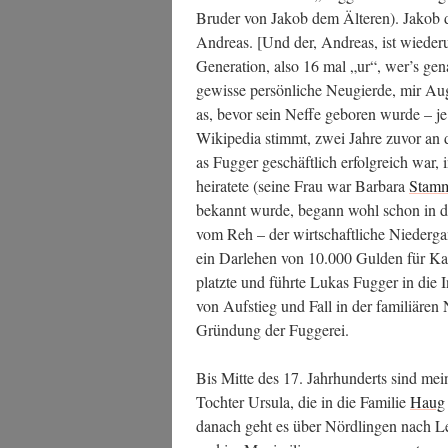
Bru­der von Jakob dem Älte­ren). Jakob 
Andre­as. [Und der, Andre­as, ist wie­de
Gene­ra­ti­on, also 16 mal „ur“, wer’s ge
gewis­se per­sön­li­che Neu­gier­de, mir A
as, bevor sein Nef­fe gebo­ren wur­de – j
Wiki­pe­dia stimmt, zwei Jah­re zuvor a
as Fug­ger geschäft­lich erfolg­reich war, i
hei­ra­te­te (sei­ne Frau war Bar­ba­ra
Stamm
bekannt wur­de, begann wohl schon in der 
vom Reh
– der wirt­schaft­li­che Nie­der­
ein Dar­le­hen von 10.000 Gul­den für Kai­
platz­te und führ­te Lukas Fug­ger in die In
von Auf­stieg und Fall in der fami­liä­ren
Grün­dung der Fuggerei.
Bis Mit­te des 17. Jahr­hun­derts sind me
Toch­ter Ursu­la, die in die Fami­lie
Haug
danach geht es über Nörd­lin­gen nach Leu