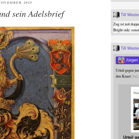
ENTLICHT
 NOVEMBER 2025
und sein Adelsbrief
Till West
Zug ist mit dopp
Bright side: son
Till West
Jürgen
Urteil gegen j
den Knast
TAZ
Urteil 