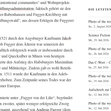
 „inten­tio­nal com­mu­ni­ties“ und Wohn­pro­jek­te.
tif­tungs­ad­mi­nis­tra­ti­on
; fak­tisch gehört sie den
DIE LETZTE
g­ger-Baben­hau­sen und Fug­ger-Kirch­berg mit
f­tungs­wald“, aus des­sen Erträ­gen die Fug­ge­rei
Photo of the we
So., 2. August 202
Science Fiction
ei 1521 durch den Augs­bur­ger Kauf­mann
Jakob
Mi., 29. Juli 2026
Fug­ger dem Älte­ren war sei­ner­zeit der
Photo of the we
t­lich erfolg­reich wur­de er ins­be­son­de­re durch
So., 26. Juli 2026
r und Queck­sil­ber in Minen vom heu­ti­gen
ier­te den Auf­stieg des Habs­bur­gers Maxi­mi­li­an
Das C‑Wort – C
e und Mili­tär­zü­ge. Zudem gab es wohl Betei­li­
Sa., 25. Juli 2026
­en. 1511 wur­de der Kauf­mann in den Adels­
Photo of the we
erho­ben. Zum Zeit­punkt sei­nes Todes war der
So., 19. Juli 2026
eh­mer Europas.
Aufschrieb zur
So., 12. Juli 2026
fir­mier­te unter „Fug­ger von der Lilie“, begrün­det
Photo of the w
 zwei­ter, spä­ter weni­ger erfolg­rei­che Zweig
So., 12. Juli 2026
enannt, aus­ge­hend von
Andre­as Fug­ger
(dem