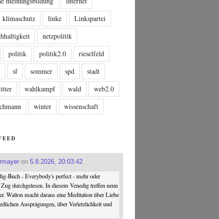
che meinungsbildung
internet
klimaschutz
linke
Linkspartei
hhaltigkeit
netzpolitik
politik
politik2.0
rieselfeld
n
sf
sommer
spd
stadt
itter
wahlkampf
wald
web2.0
tschmann
winter
wissenschaft
FEED
ermayer
on
5.8.2026, 20:03:42
ig-Buch - Everybody's perfect - mehr oder
 Zug durchgelesen. In diesem Venedig treffen neun
er. Walton macht daraus eine Meditation über Liebe
iedlichen Ausprägungen, über Verletzlichkeit und