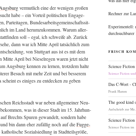
was das hier eig
Augs­burg
ver­mut­lich eine der weni­gen gro­ßen
Rechner zur La
esucht habe – ein Vor­teil poli­ti­schen Enga­ge­
 Par­tei­ta­gen, Bun­des­ar­beits­ge­mein­schafts­sit­
Experimentell:
­lich im Land her­um­zu­kom­men. War­um aller­
durchsuchbarer
tatt­fin­den soll – egal, ich schwei­fe ab. Zurück
e­he, dann war ich Mit­te April tat­säch­lich zum
nt­schei­dung, von Stutt­gart aus ist es mit dem
FRISCH KO
Mit­te April bei Nie­sel­re­gen waren jetzt nicht
um Augs­burg ken­nen zu ler­nen, trotz­dem hal­te
Science Fiction
­te­rer Besuch mit mehr Zeit und bei bes­se­rem
Science Fiction un
 Da scheint es eini­ges zu ent­de­cken zu geben
Das C-Wort - C
Frank Hamm
The good kind o
­schen Reichs­stadt war neben all­ge­mei­ner Neu­
bekom­men, was in die­ser Stadt im 15. Jahr­hun­
Aufschrieb zur Me.
ht auf Brechts Spu­ren gewan­delt, son­dern habe
Science Fiction
und bin dann eher zufäl­lig noch auf die
Fug­ge­
Science Fiction im
tho­li­sche Sozi­al­sied­lung in Stadt­teils­grö­ße,