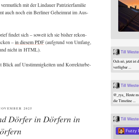
­mut­lich mit der Lin­dau­er Patri­zi­er­fa­mi­lie
 auch noch ein Ber­li­ner Geheim­rat im Aus­
ief fin­det sich – soweit ich sie bis­her rekon­
Lücken –
in die­sem PDF
(auf­grund von Umfang,
rm und nicht in HTML).
Till West
Och nö, jetzt ist 
 Blick auf Unstim­mig­kei­ten und Kor­rek­tur­be­
verfügbar ...
Till West
@
_rya_
Heute mor
die Timeline ...
ENTLICHT
 NOVEMBER 2025
d Dörfer in Dörfern in
Till West
örfern
Fuzzy 