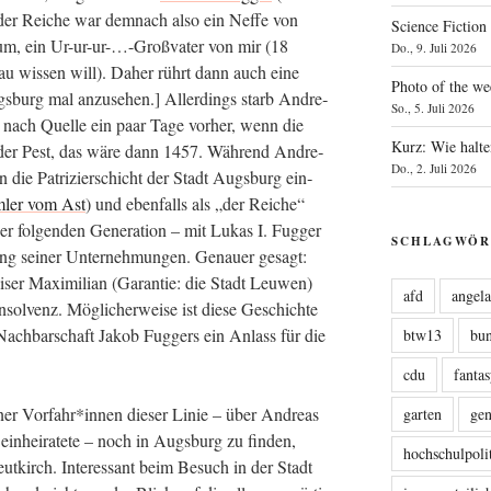
der Rei­che war dem­nach also ein Nef­fe von
Science Fiction
r­um, ein Ur-ur-ur-…-Großvater von mir (18
Do., 9. Juli 2026
nau wis­sen will). Daher rührt dann auch eine
Photo of the we
ugs­burg mal anzu­se­hen.] Aller­dings starb Andre­
So., 5. Juli 2026
e nach Quel­le ein paar Tage vor­her, wenn die
Kurz: Wie halte
n der Pest, das wäre dann 1457. Wäh­rend Andre­
Do., 2. Juli 2026
n die Patri­zi­er­schicht der Stadt Augs­burg ein­
­ler vom Ast
) und eben­falls als „der Rei­che“
fol­gen­den Gene­ra­ti­on – mit Lukas I. Fug­ger
SCHLAGWÖR
gang sei­ner Unter­neh­mun­gen. Genau­er gesagt:
ser Maxi­mi­li­an (Garan­tie: die Stadt Leu­wen)
afd
angel
sol­venz. Mög­li­cher­wei­se ist die­se Geschich­te
 Nach­bar­schaft Jakob Fug­gers ein Anlass für die
btw13
bu
cdu
fanta
i­ner Vorfahr*innen die­ser Linie – über Andre­as
garten
ge
ein­hei­ra­te­te – noch in Augs­burg zu fin­den,
hochschulpoli
t­kirch. Inter­es­sant beim Besuch in der Stadt