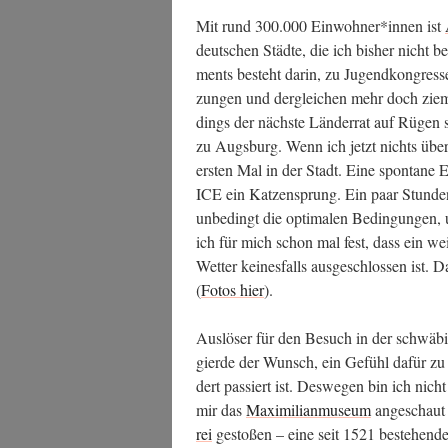
Mit rund 300.000 Einwohner*innen ist
deut­schen Städ­te, die ich bis­her nicht b
ments besteht dar­in, zu Jugend­kon­gres­sen,
zun­gen und der­glei­chen mehr doch ziem
dings der nächs­te Län­der­rat auf Rügen s
zu Augs­burg. Wenn ich jetzt nichts über­s
ers­ten Mal in der Stadt. Eine spon­ta­ne E
ICE ein Kat­zen­sprung. Ein paar Stun­den 
unbe­dingt die opti­ma­len Bedin­gun­gen, 
ich für mich schon mal fest, dass ein wei
Wet­ter kei­nes­falls aus­ge­schlos­sen ist.
(
Fotos hier
).
Aus­lö­ser für den Besuch in der schwä­bi
gier­de der Wunsch, ein Gefühl dafür zu 
dert pas­siert ist. Des­we­gen bin ich nic
mir das
Maxi­mi­lian­mu­se­um
ange­schaut 
rei
gesto­ßen – eine seit 1521 bestehen­de ka