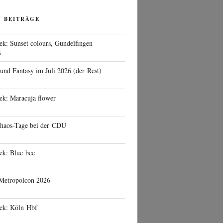
N BEITRÄGE
ek: Sunset colours, Gundelfingen
6
 und Fantasy im Juli 2026 (der Rest)
ek: Maracuja flower
haos-Tage bei der CDU
ek: Blue bee
 Metropolcon 2026
eek: Köln Hbf