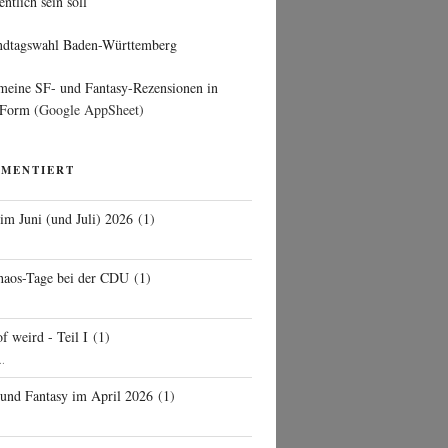
entlich sein soll
ndtagswahl Baden-Württemberg
 meine SF- und Fantasy-Rezensionen in
 Form
(Google AppSheet)
MMENTIERT
 im Juni (und Juli) 2026
(
1
)
d
haos-Tage bei der CDU
(
1
)
f weird - Teil I
(
1
)
..
 und Fantasy im April 2026
(
1
)