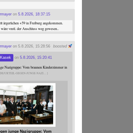
ermayer
on
5.8.2026, 18:37:15
elt ärgerlichen +59 in Freiburg angekommen.
st wäre vmtl. der Anschluss weg gewesen..
ermayer
on 5.8.2026, 15:28:56
boosted
 Kasek
on
5.8.2026, 15:20:41
unge Nazigruppe: Vom braunen Kinderzimmer in
.DE/URTEIL-GEGEN-JUNGE-NAZI
gegen junge Nazigruppe: Vom