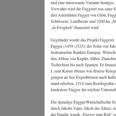
und eine inter­es­san­te Vari­an­te heu­ti­ger
Ver­wal­tet wird die Fug­ge­rei von einer
S
drei Adels­li­ni­en Fug­ger von Glött, Fu
Schlös­sern, Land­be­sitz und 3200 ha „Sti
„in Ewig­keit“ finan­ziert wird.
Gegrün­det wur­de das Pro­jekt Fug­ge­r
Fug­ger
(1459–1525); der Sohn von Jakob 
bedeu­tends­te Ban­kier Euro­pas. Wirt­schaf
den Abbau von Kup­fer, Sil­ber, Zin­no­be
Tsche­chi­en bis nach Spa­ni­en. Er finan­z
I. zum Kai­ser eben­so wie diver­se Krie­g
gun­gen an See-Expe­di­tio­nen nach Indi
stand erho­ben, 1514 zum Reichs­gra­fen 
kin­der­lo­se Fug­ger der reichs­te Unter­n
Die dama­li­ge
Fug­ger
-Wirt­schafts­eli­te 
durch Jakobs Vater, Jakob der Älte­re; ein
der Fami­lie wur­de „Fug­ger zum Reh“ g