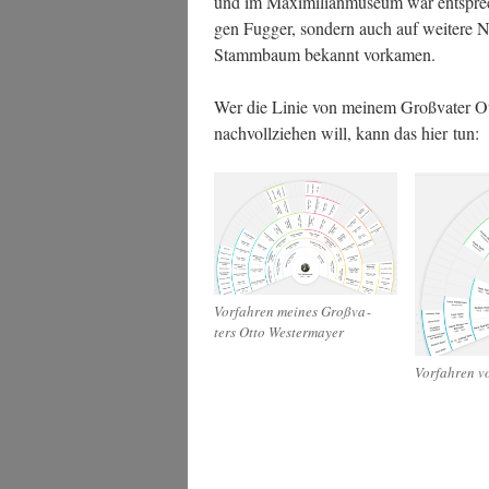
und im Maxi­mi­lian­mu­se­um war ent­spre­
gen Fug­ger, son­dern auch auf wei­te­re 
Stamm­baum bekannt vorkamen.
Wer die Linie von mei­nem Groß­va­ter O
nach­voll­zie­hen will, kann das hier tun:
Vor­fah­ren mei­nes Groß­va­
ters Otto Westermayer
Vor­fah­ren 