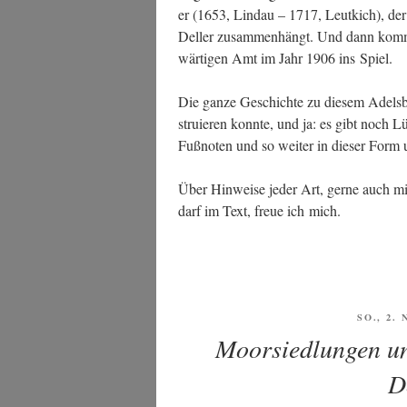
er (1653, Lin­dau – 1717, Leut­kich), der ver
Dell­er zusam­men­hängt. Und dann kommt
wär­ti­gen Amt im Jahr 1906 ins Spiel.
Die gan­ze Geschich­te zu die­sem Adels­br
stru­ie­ren konn­te, und ja: es gibt noch 
Fuß­no­ten und so wei­ter in die­ser Fo
Über Hin­wei­se jeder Art, ger­ne auch mit
darf im Text, freue ich mich.
VERÖFF
SO., 2.
AM
Moorsiedlungen un
D