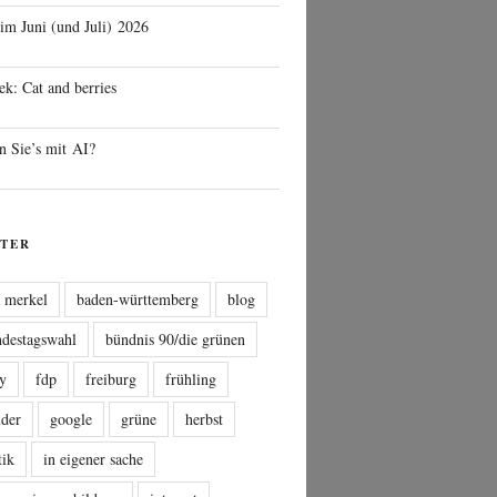
 im Juni (und Juli) 2026
ek: Cat and berries
n Sie’s mit AI?
TER
a merkel
baden-württemberg
blog
ndestagswahl
bündnis 90/die grünen
sy
fdp
freiburg
frühling
nder
google
grüne
herbst
tik
in eigener sache