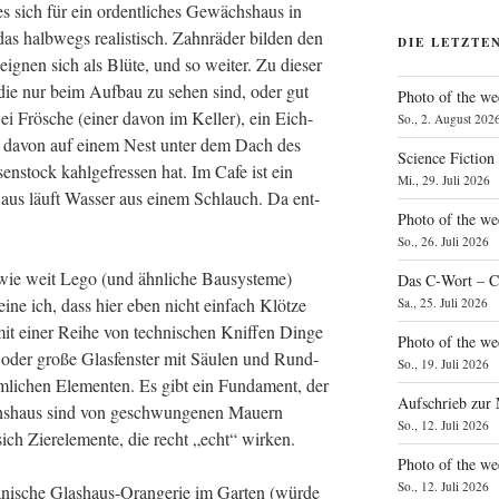
e es sich für ein ordent­li­ches Gewächs­haus in
s halb­wegs rea­lis­tisch. Zahn­rä­der bil­den den
DIE LETZTE
ig­nen sich als Blü­te, und so wei­ter. Zu die­ser
die nur beim Auf­bau zu sehen sind, oder gut
Photo of the we
ei Frö­sche (einer davon im Kel­ler), ein Eich­
So., 2. August 202
er davon auf einem Nest unter dem Dach des
Science Fiction
­stock kahl­ge­fres­sen hat. Im Cafe ist ein
Mi., 29. Juli 2026
 Haus läuft Was­ser aus einem Schlauch. Da ent­
Photo of the we
So., 26. Juli 2026
 wie weit Lego (und ähn­li­che Bau­sys­te­me)
Das C‑Wort – C
i­ne ich, dass hier eben nicht ein­fach Klöt­ze
Sa., 25. Juli 2026
 mit einer Rei­he von tech­ni­schen Knif­fen Din­ge
Photo of the we
 oder gro­ße Glas­fens­ter mit Säu­len und Rund­
So., 19. Juli 2026
m­li­chen Ele­men­ten. Es gibt ein Fun­da­ment, der
Aufschrieb zur
hs­haus sind von geschwun­ge­nen Mau­ern
So., 12. Juli 2026
ch Zier­ele­men­te, die recht „echt“ wirken.
Photo of the w
So., 12. Juli 2026
ia­ni­sche Glas­haus-Oran­ge­rie im Gar­ten (wür­de