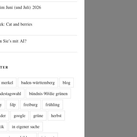
 im Juni (und Juli) 2026
ek: Cat and berries
n Sie’s mit AI?
TER
a merkel
baden-württemberg
blog
ndestagswahl
bündnis 90/die grünen
sy
fdp
freiburg
frühling
nder
google
grüne
herbst
tik
in eigener sache