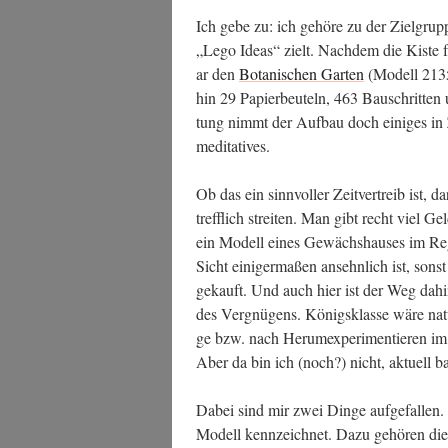
Ich gebe zu: ich gehö­re zu der Ziel­gr
„Lego Ide­as“ zielt. Nach­dem die Kis­te 
ar den
Bota­ni­schen Gar­ten
(Modell 21353
hin 29 Papier­beu­teln, 463 Bau­schrit­te
tung nimmt der Auf­bau doch eini­ges in
meditatives.
Ob das ein sinn­vol­ler Zeit­ver­treib ist, da
treff­lich strei­ten. Man gibt recht viel 
ein Modell eines Gewächs­hau­ses im Reg
Sicht eini­ger­ma­ßen ansehn­lich ist, sonst
gekauft. Und auch hier ist der Weg dahin 
des Ver­gnü­gens. Königs­klas­se wäre nat
ge bzw. nach Her­um­ex­pe­ri­men­tie­ren im
Aber da bin ich (noch?) nicht, aktu­ell 
Dabei sind mir zwei Din­ge auf­ge­fal­len
Modell kenn­zeich­net. Dazu gehö­ren die 