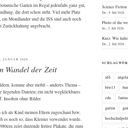
ota­ni­sche Gar­ten im Regal jeden­falls ganz gut,
Science Fiction
d­lung, die dort schon steht. Viel mehr Platz
Do., 9. Juli 2026
t­te, ein Mond­lan­der und die ISS sind auch noch
Photo of the we
 ist Zurück­hal­tung angebracht.
So., 5. Juli 2026
Kurz: Wie halte
Do., 2. Juli 2026
FENTLICHT
6. JANUAR 2026
SCHLAGWÖR
m Wandel der Zeit
afd
angel
ebil­dern, kom­me aber mobil – ande­res The­ma –
btw13
bu
 lie­gen­den Datei­en; ein nicht weg­klick­ba­res
cdu
fanta
f. Inso­fern ohne Bilder.
garten
ge
 ich als Kind mei­nen Eltern zuge­schaut bzw.
hochschulpoli
ch es noch so, dass Kleis­ter ver­wen­det wur­de.
0ern zeigt dut­zen­de fer­ti­ge Pla­ka­te, die zum