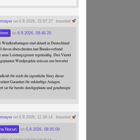
ermayer
on 6.8.2026, 15:07:27
boosted
rimm
on
6.8.2026, 08:46:25
 Windkraftanlagen sind aktuell in Deutschland
0 davon überschreiten laut Bundesverband
 neue Leistungsgrenze regelmäßig. Drei Viertel
hgeplanten Windprojekte müssen neu bewertet
dkraft für mich die eigentliche Story dieser
verliert Garantien für zukünftige Anlagen.
ert sie für bereits durchgeplante und genehmigte
ermayer
on 6.8.2026, 11:34:14
boosted
na Nocun
on
5.8.2026, 08:05:09
DFHEUTE.DE/POLITIK/DEUTSCHLAN