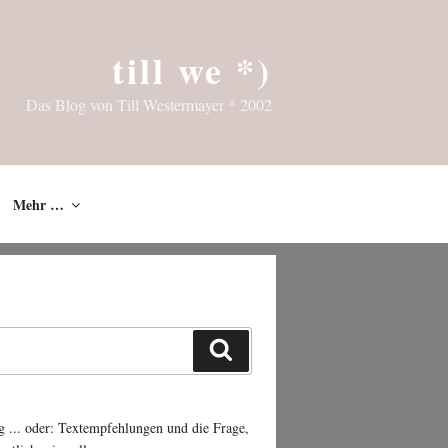
till we *)
Das Blog von Till Westermayer * 2002
Mehr …
Suchen
g ... oder: Textempfehlungen und die Frage,