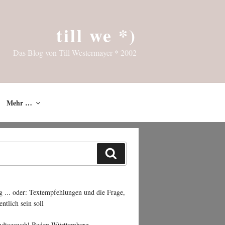
till we *)
Das Blog von Till Westermayer * 2002
Mehr …
Suchen
g ... oder: Textempfehlungen und die Frage,
entlich sein soll
ndtagswahl Baden-Württemberg