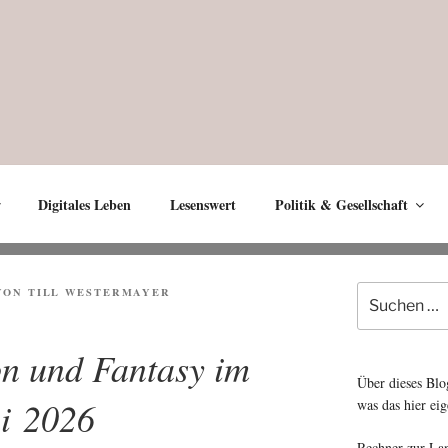
Digitales Leben
Lesenswert
Politik & Gesellschaft
Suche
T
VON
TILL WESTERMAYER
nach:
on und Fantasy im
Über dieses Blo
i 2026
was das hier eig
Rechner zur La