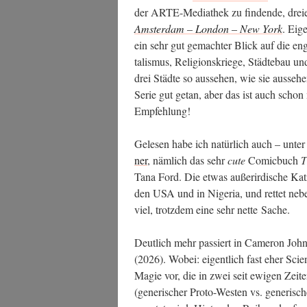
der ARTE-Media­thek zu fin­den­de, drei­e
Ams­ter­dam – Lon­don – New York
. Eig
ein sehr gut gemach­ter Blick auf die eng
ta­lis­mus, Reli­gi­ons­krie­ge, Städ­te­bau 
drei Städ­te so aus­se­hen, wie sie aus­se­
Serie gut getan, aber das ist auch schon m
Empfehlung!
Gele­sen habe ich natür­lich auch – unter 
ner
, näm­lich das sehr
cute
Comic­buch
T
Tana Ford. Die etwas außer­ir­di­sche Kat­
den USA und in Nige­ria, und ret­tet neben
viel, trotz­dem eine sehr net­te Sache.
Deut­lich mehr pas­siert in Came­ron John
(2026). Wobei: eigent­lich fast eher Sci­
Magie vor, die in zwei seit ewi­gen Zei­te
(gene­ri­scher Pro­to-Wes­ten vs. gene­ri­sch