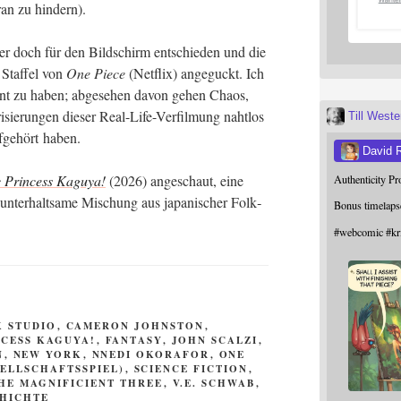
r­an zu hindern).
r doch für den Bild­schirm ent­schie­den und die
 Staf­fel von
One Pie­ce
(Net­flix) ange­guckt. Ich
nnt zu haben; abge­se­hen davon gehen Cha­os,
i­sie­run­gen die­ser Real-Life-Ver­fil­mung naht­los
Till West
uf­ge­hört haben.
David 
 Prin­cess Kagu­ya!
(2026) ange­schaut, eine
Authenticity P
 unter­halt­sa­me Mischung aus japa­ni­scher Folk­
Bonus timelaps
#
webcomic
#
kr
K STUDIO
,
CAMERON JOHNSTON
,
NCESS KAGUYA!
,
FANTASY
,
JOHN SCALZI
,
N
,
NEW YORK
,
NNEDI OKORAFOR
,
ONE
ELLSCHAFTSSPIEL)
,
SCIENCE FICTION
,
HE MAGNIFICIENT THREE
,
V.E. SCHWAB
,
HICHTE