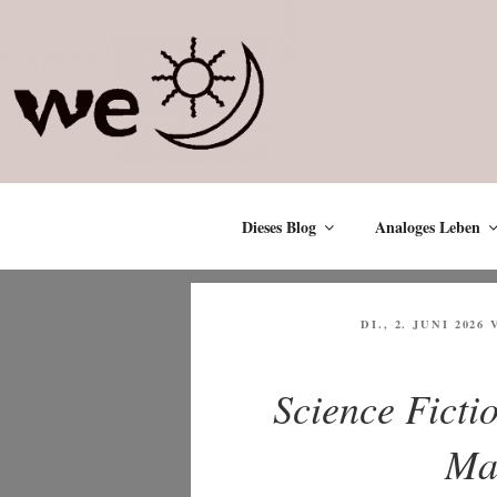
Zum
Inhalt
springen
Dieses Blog
Analoges Leben
VERÖFFENTLICH
DI., 2. JUNI 2026
AM
Science Ficti
Ma