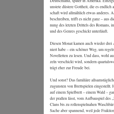
Deutsch­land, spä­ter in Ame­ri­ka. Ein­zi­g
unste­te düs­te­re Gott­heit, die es end­lich
schaft wird all­mäh­lich etwas ande­res. A
beschrei­ben, trifft es nicht ganz – aus die
nung des letz­ten Drit­tels des Romans,
und des Gen­res geschickt unterläuft.
Die­sen Monat kamen auch wie­der drei 
niert habe – ein schö­ner Weg, um regel­m
Novel­let­ten zu lesen. Und dass, wohl au
zeln ver­schickt wird, son­dern quar­tals­w
trägt eher zur Freu­de bei.
Und sonst? Das fami­liä­re all­sams­täg­li­c
zuguns­ten von Brett­spie­len ein­ge­stellt. H
auf einem Spiel­brett – einem Wald – ganz u
der pral­len lässt, vom Auf­bau­spiel des
Clans bis zu rol­len­spiel­na­hen Wasch­b
Sache aber span­nend, weil jede Frak­ti­on 