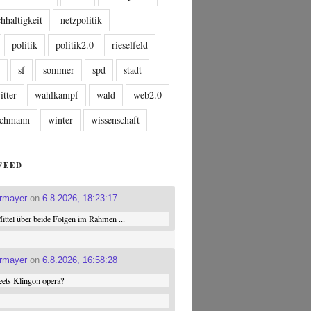
hhaltigkeit
netzpolitik
politik
politik2.0
rieselfeld
n
sf
sommer
spd
stadt
itter
wahlkampf
wald
web2.0
tschmann
winter
wissenschaft
FEED
ermayer
on
6.8.2026, 18:23:17
ttel über beide Folgen im Rahmen ...
ermayer
on
6.8.2026, 16:58:28
ets Klingon opera?