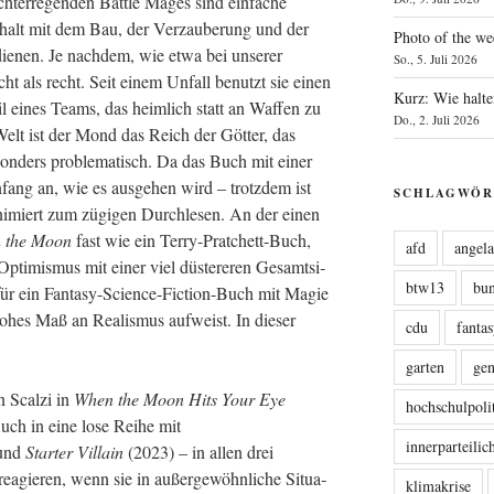
ht­erre­gen­den Batt­le Mages sind ein­fa­che
halt mit dem Bau, der Ver­zau­be­rung und der
Photo of the we
die­nen. Je nach­dem, wie etwa bei unse­rer
So., 5. Juli 2026
cht als recht. Seit einem Unfall benutzt sie einen
Kurz: Wie halte
il eines Teams, das heim­lich statt an Waf­fen zu
Do., 2. Juli 2026
 Welt ist der Mond das Reich der Göt­ter, das
on­ders pro­ble­ma­tisch. Da das Buch mit einer
fang an, wie es aus­ge­hen wird – trotz­dem ist
SCHLAGWÖR
ni­miert zum zügi­gen Durch­le­sen. An der einen
n the Moon
fast wie ein Ter­ry-Prat­chett-Buch,
afd
angel
 Opti­mis­mus mit einer viel düs­te­re­ren Gesamt­si­
btw13
bu
für ein Fan­ta­sy-Sci­ence-Fic­tion-Buch mit Magie
hes Maß an Rea­lis­mus auf­weist. In die­ser
cdu
fanta
garten
ge
 Scal­zi in
When the Moon Hits Your Eye
hochschulpoli
uch in eine lose Rei­he mit
innerparteili
und
Star­ter Vil­lain
(2023) – in allen drei
agie­ren, wenn sie in außer­ge­wöhn­li­che Situa­
klimakrise