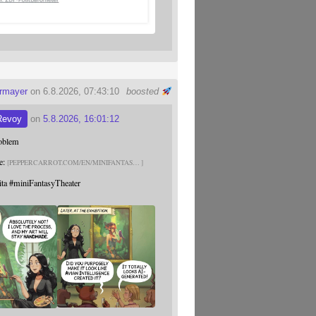
ermayer
on 6.8.2026, 07:43:10
boosted
Revoy
on
5.8.2026, 16:01:12
roblem
e:
PEPPERCARROT.COM/EN/MINIFANTAS
ita
#
miniFantasyTheater