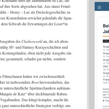
e Kon­stan­te über die Jahr­hun­der­te ist Luc, die
 auf ihre See­le abge­se­hen hat. Aus stu­rer Feind­
ddie – Hen­ry – Luc als Drei­ecks­ge­schich­te zu
­ser Kon­stel­la­ti­on erwächst jeden­falls die Span­
 in dem Schwab die Erwar­tun­gen der Leser*in
Aus­ga­ben der
Clar­kes­world
an, die ich abon­
ä­ßig SF- und Fan­ta­sy-Kurz­ge­schich­ten und
s Kos­ten­grün­den, eben nicht jede Aus­ga­be ein­
ei­se gesam­melt, scha­det gar nichts, son­dern
he Film­schau­en hat­ten wir zwi­schen­zeit­lich
ier ist ins­be­son­de­re
Root
her­vor­zu­he­ben, das
nter­schied­li­che Spiel­me­cha­ni­ken auf­ein­an­
 „Mar­quis de Katz“ über deck­bau­en­de Raben-
är-Vaga­bun­den. Das klingt kom­plex, macht die
ganz unter­schied­li­che Stra­te­gien ver­folgt, um