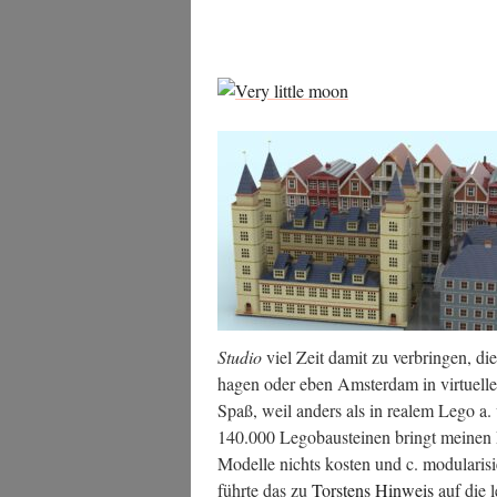
Stu­dio
viel Zeit damit zu ver­brin­gen, di
ha­gen oder eben Ams­ter­dam in vir­tu­el
Spaß, weil anders als in rea­lem Lego a. vi
140.000 Lego­bau­stei­nen bringt mei­nen 
Model­le nichts kos­ten und c. modu­la­ri­si
führ­te das zu
Tors­tens Hin­weis
auf die l