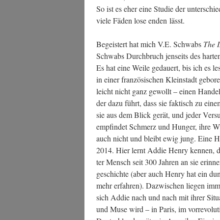
So ist es eher eine Stu­die der unter­schied
vie­le Fäden lose enden lässt.
Begeis­tert hat mich V.E. Schwabs
The I
Schwabs Durch­bruch jen­seits des har­ten 
Es hat eine Wei­le gedau­ert, bis ich es
in einer fran­zö­si­schen Klein­stadt gebo­re
leicht nicht ganz gewollt – einen Han­de
der dazu führt, dass sie fak­tisch zu ein
sie aus dem Blick gerät, und jeder Ver­such
emp­fin­det Schmerz und Hun­ger, ihre Wun
auch nicht und bleibt ewig jung. Eine Ha
2014. Hier lernt Addie Hen­ry ken­nen, der
ter Mensch seit 300 Jah­ren an sie erin­ner
ge­schich­te (aber auch Hen­ry hat ein du
mehr erfah­ren). Dazwi­schen lie­gen imme
sich Addie nach und nach mit ihrer Situa­t
und Muse wird – in Paris, im vor­re­vo­lu­ti