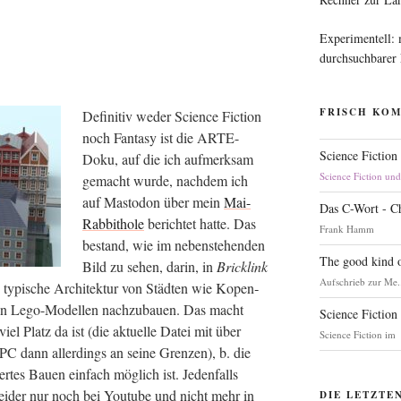
Experimentell:
durchsuchbarer
FRISCH KO
Defi­ni­tiv weder Sci­ence Fic­tion
noch Fan­ta­sy ist die ARTE-
Science Fiction
Doku, auf die ich auf­merk­sam
Science Fiction un
gemacht wur­de, nach­dem ich
auf Mast­o­don über mein
Mai-
Das C-Wort - C
Rab­bit­ho­le
berich­tet hat­te. Das
Frank Hamm
bestand, wie im neben­ste­hen­den
The good kind o
Bild zu sehen, dar­in, in
Brick­link
Aufschrieb zur Me.
e typi­sche Archi­tek­tur von Städ­ten wie Kopen­
­len Lego-Model­len nach­zu­bau­en. Das macht
Science Fiction
el Platz da ist (die aktu­el­le Datei mit über
Science Fiction im
PC dann aller­dings an sei­ne Gren­zen), b. die
er­tes Bau­en ein­fach mög­lich ist. Jeden­falls
ei­der nur noch bei You­tube und nicht mehr in
DIE LETZTE