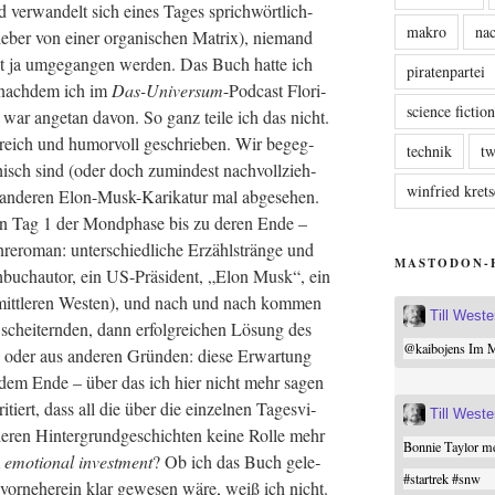
 ver­wan­delt sich eines Tages sprich­wört­lich-
makro
nac
e­ber von einer orga­ni­schen Matrix), nie­mand
 ja umge­gan­gen wer­den. Das Buch hat­te ich
piratenpartei
, nach­dem ich im
Das-Uni­ver­sum
-Pod­cast Flo­ri­
science fictio
r war ange­tan davon. So ganz tei­le ich das nicht.
t­reich und humor­voll geschrie­ben. Wir begeg­
technik
tw
hisch sind (oder doch zumin­dest nach­voll­zieh­
winfried kre
 ande­ren Elon-Musk-Kari­ka­tur mal abge­se­hen.
von Tag 1 der Mond­pha­se bis zu deren Ende –
e­ro­man: unter­schied­li­che Erzähl­strän­ge und
MASTODON-
ch­buch­au­tor, ein US-Prä­si­dent, „Elon Musk“, ein
m mitt­le­ren Wes­ten), und nach und nach kom­men
Till West
chei­tern­den, dann erfolg­rei­chen Lösung des
@
kaibojens
Im Mi
oder aus ande­ren Grün­den: die­se Erwar­tung
mit dem Ende – über das ich hier nicht mehr sagen
tiert, dass all die über die ein­zel­nen Tages­vi­
Till West
deren Hin­ter­grund­ge­schich­ten kei­ne Rol­le mehr
Bonnie Taylor me
m
emo­tio­nal invest­ment
? Ob ich das Buch gele­
#
startrek
#
snw
vor­ne­her­ein klar gewe­sen wäre, weiß ich nicht.