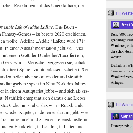
­li­chen Reak­tio­nen auf das Uner­klär­ba­re, die
Till West
Rico G
nvi­si­ble Life of Addie LaRue
. Das Buch –
Fan­ta­sy-Gen­res – ist bereits 2020 erschie­nen.
Rund 8000 neue
genehmigt. 600
 lesen woll­te. Ade­line „Addie“ LaRue wird 1714
Windenergie die
n. In einer Aus­nah­me­si­tua­ti­on geht sie – viel­
der schon durc
l mit einem Gott der Dunkelheit/Luc(ifer) ein,
werden.
em Geist wird – Men­schen ver­ges­sen sie, sobald
Deshalb ist Win
, direkt Spu­ren zu hin­ter­las­sen, schei­tert. Sie
Gesetze: Solar 
­den hei­len aber sofort wie­der und sie stirbt
Windkraft verli
Anlagen.
nd­lungs­ebe­ne spielt im New York des Jah­res
 in einem Anti­qua­ri­at jobbt – und sich als ers­
t. Natür­lich ent­spannt sich dar­aus eine Lie­bes­
nk­les Geheim­nis, über das wir in Rück­blen­den
Till West
r wie­der Kapi­tel, in denen es dar­um geht, wie
Kathari
i­on anfreun­det und zu einer Lebens­künst­le­rin
o­nä­ren Frank­reich, in Lon­don, in Ita­li­en und
Hintergrund:
Z