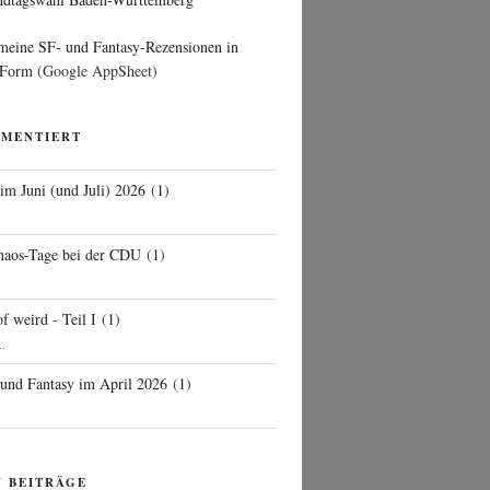
 meine SF- und Fantasy-Rezensionen in
 Form
(Google AppSheet)
MMENTIERT
 im Juni (und Juli) 2026
(
1
)
d
haos-Tage bei der CDU
(
1
)
f weird - Teil I
(
1
)
..
 und Fantasy im April 2026
(
1
)
N BEITRÄGE