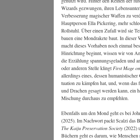
genutzt wird. Hin­ter den Rei­hen der furc
Wizards gezwun­gen, ihren Lebens­un­ter­
Ver­bes­se­rung magi­scher Waf­fen zu ver­
Haupt­per­son Ella Picke­ring, mehr schle
Roll­stuhl. Über einen Zufall wird sie Te
bau­en eine Mond­ra­ke­te baut. In die­ser
macht die­ses Vor­ha­ben noch ein­mal bes
Hin­rich­tung beginnt, wis­sen wir von An
die Erzäh­lung span­nungs­ge­la­den und a
oder ande­ren Stel­le klingt
First Mage o
aller­dings eines, des­sen huma­nis­ti­scher
tua­ti­on zu kämp­fen hat, und, wenn das 
und Dra­chen gesagt wer­den kann, ein ho
Mischung durch­aus zu empfehlen.
Eben­falls um den Mond geht es bei John
(2025). Im Nach­wort packt Scal­zi das B
The Kai­ju Pre­ser­va­ti­on Socie­ty
(2022) 
Büchern geht es dar­um, wie Men­schen re