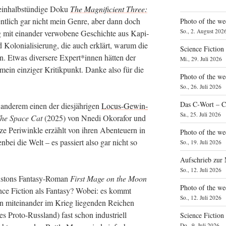
in­halb­stün­di­ge Doku
The Magni­fi­ci­ent Three:
ent­lich gar nicht mein Gen­re, aber dann doch
Photo of the we
So., 2. August 202
 mit ein­an­der ver­wo­be­ne Geschich­te aus Kapi­
und Kolo­nia­li­sie­rung, die auch erklärt, war­um die
Science Fiction
hen. Etwas diver­se­re Expert*innen hät­ten der
Mi., 29. Juli 2026
ein ein­zi­ger Kri­tik­punkt. Dan­ke also für die
Photo of the we
So., 26. Juli 2026
Das C‑Wort – C
ande­rem einen der dies­jäh­ri­gen
Locus-Gewin­
Sa., 25. Juli 2026
he Space Cat
(2025) von Nne­di Oko­ra­for und
ze Peri­wink­le erzählt von ihren Aben­teu­ern in
Photo of the we
­bei die Welt – es pas­siert also gar nicht so
So., 19. Juli 2026
Aufschrieb zur
So., 12. Juli 2026
­s­tons Fan­ta­sy-Roman
First Mage on the Moon
Photo of the w
ence Fic­tion als Fan­ta­sy? Wobei: es kommt
So., 12. Juli 2026
n mit­ein­an­der im Krieg lie­gen­den Rei­chen
es Pro­to-Russ­land) fast schon indus­tri­ell
Science Fiction
Do., 9. Juli 2026