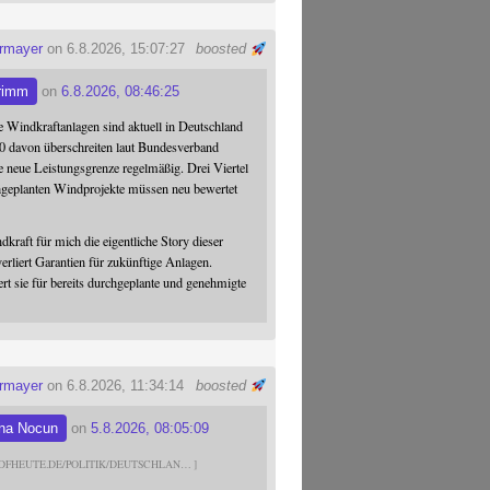
ermayer
on 6.8.2026, 15:07:27
boosted
rimm
on
6.8.2026, 08:46:25
 Windkraftanlagen sind aktuell in Deutschland
0 davon überschreiten laut Bundesverband
 neue Leistungsgrenze regelmäßig. Drei Viertel
hgeplanten Windprojekte müssen neu bewertet
dkraft für mich die eigentliche Story dieser
verliert Garantien für zukünftige Anlagen.
ert sie für bereits durchgeplante und genehmigte
ermayer
on 6.8.2026, 11:34:14
boosted
na Nocun
on
5.8.2026, 08:05:09
DFHEUTE.DE/POLITIK/DEUTSCHLAN