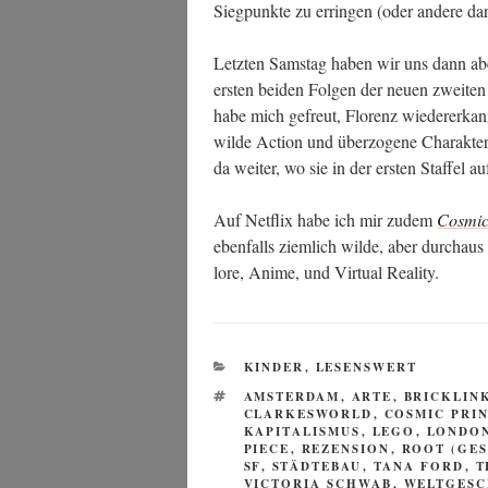
Sieg­punk­te zu errin­gen (oder ande­re da
Letz­ten Sams­tag haben wir uns dann abe
ers­ten bei­den Fol­gen der neu­en zwei­ten
habe mich gefreut, Flo­renz wie­der­erka
wil­de Action und über­zo­ge­ne Cha­rak­te­r
da wei­ter, wo sie in der ers­ten Staf­fel a
Auf Net­flix habe ich mir zudem
Cos­mic
eben­falls ziem­lich wil­de, aber durch­aus
lo­re, Ani­me, und Vir­tu­al Reality.
KATEGORIEN
KINDER
,
LESENSWERT
SCHLAGWÖRTER
AMSTERDAM
,
ARTE
,
BRICKLIN
CLARKESWORLD
,
COSMIC PRI
KAPITALISMUS
,
LEGO
,
LONDO
PIECE
,
REZENSION
,
ROOT (GES
SF
,
STÄDTEBAU
,
TANA FORD
,
T
VICTORIA SCHWAB
,
WELTGESC