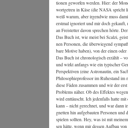
tio­nen gewor­fen wer­den. Hier: der Mond
wort­ge­treu in Käse (die NASA spricht li
weiß war­um, aber irgend­wie muss damit
erst­mal igno­riert und mir doch gekauft
an Frei­stet­ter davon spre­chen hör­te. De
Das Buch ist, wie meist bei Scal­zi, geis
nen Per­so­nen, die über­wie­gend sym­pa­t
ba­re Moti­ve haben), von der einen oder
Das Buch ist chro­no­lo­gisch erzählt – 
und wirkt anfangs wie ein typi­scher Gen­r
Per­spek­ti­ven (eine Astro­nau­tin, ein Sa
Phi­lo­so­phie­pro­fes­sor im Ruhe­stand i
die­se Fäden zusam­men und wir der erst s
Pro­blems näher. Ob des Effek­tes wegen 
wird ent­täuscht. Ich jeden­falls hat­te 
kann – nicht gerech­net, und war dann irri­
gnet­ten hin auf­ge­bau­ten Per­so­nen und 
spie­len soll­ten. Hey, was ist mit mei­ne
sen hät­te, wenn mir des­sen Auf­bau von 