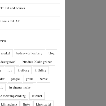
ek: Cat and berries
n Sie’s mit AI?
TER
a merkel
baden-württemberg
blog
ndestagswahl
bündnis 90/die grünen
sy
fdp
freiburg
frühling
nder
google
grüne
herbst
tik
in eigener sache
che meinungsbildung
internet
klimaschutz
linke
Linkspartei