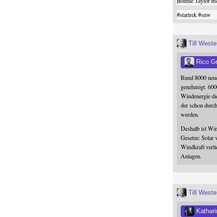
Bonnie Taylor me
#
startrek
#
snw
Till West
Rico G
Rund 8000 neue
genehmigt. 600
Windenergie die
der schon durc
werden.
Deshalb ist Win
Gesetze: Solar 
Windkraft verli
Anlagen.
Till West
Kathari