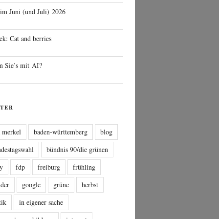
 im Juni (und Juli) 2026
ek: Cat and berries
n Sie’s mit AI?
TER
a merkel
baden-württemberg
blog
ndestagswahl
bündnis 90/die grünen
sy
fdp
freiburg
frühling
nder
google
grüne
herbst
tik
in eigener sache