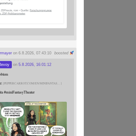
ermayer
on 6.8.2026, 07:43:10
boosted
Revoy
on
5.8.2026, 16:01:12
roblem
e:
PEPPERCARROT.COM/EN/MINIFANTAS
ita
#
miniFantasyTheater