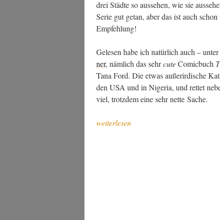
drei Städ­te so aus­se­hen, wie sie aus­se­
Serie gut getan, aber das ist auch schon m
Empfehlung!
Gele­sen habe ich natür­lich auch – unter 
ner
, näm­lich das sehr
cute
Comic­buch
T
Tana Ford. Die etwas außer­ir­di­sche Kat­
den USA und in Nige­ria, und ret­tet neben
viel, trotz­dem eine sehr net­te Sache.
„Sci­
weiterlesen
ence
Fic­
tion
und
Fan­
ta­
sy
im