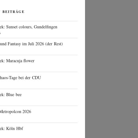
N BEITRÄGE
ek: Sunset colours, Gundelfingen
6
 und Fantasy im Juli 2026 (der Rest)
ek: Maracuja flower
haos-Tage bei der CDU
ek: Blue bee
 Metropolcon 2026
eek: Köln Hbf