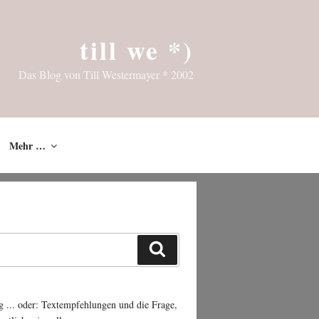
till we *)
Das Blog von Till Westermayer * 2002
Mehr …
Suchen
g ... oder: Textempfehlungen und die Frage,