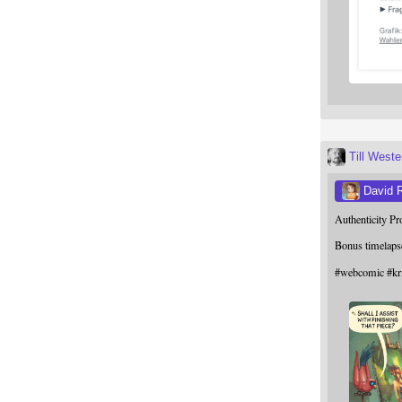
Till West
David 
Authenticity P
Bonus timelaps
#
webcomic
#
kr