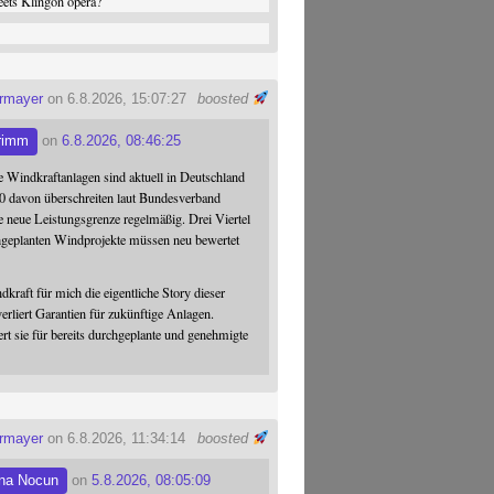
ets Klingon opera?
ermayer
on 6.8.2026, 15:07:27
boosted
rimm
on
6.8.2026, 08:46:25
 Windkraftanlagen sind aktuell in Deutschland
0 davon überschreiten laut Bundesverband
 neue Leistungsgrenze regelmäßig. Drei Viertel
hgeplanten Windprojekte müssen neu bewertet
dkraft für mich die eigentliche Story dieser
verliert Garantien für zukünftige Anlagen.
ert sie für bereits durchgeplante und genehmigte
ermayer
on 6.8.2026, 11:34:14
boosted
na Nocun
on
5.8.2026, 08:05:09