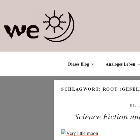
Zum
Inhalt
springen
Dieses Blog
Analoges Leben
SCHLAGWORT:
ROOT (GESEL
VER
DI.,
AM
Science Fiction u