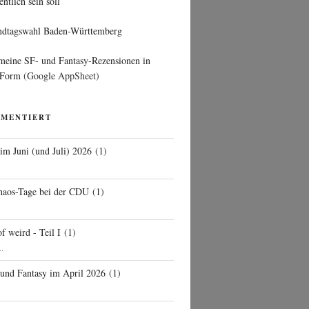
entlich sein soll
ndtagswahl Baden-Württemberg
 meine SF- und Fantasy-Rezensionen in
 Form
(Google AppSheet)
MMENTIERT
 im Juni (und Juli) 2026
(
1
)
d
haos-Tage bei der CDU
(
1
)
f weird - Teil I
(
1
)
..
 und Fantasy im April 2026
(
1
)