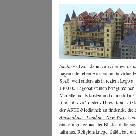
Stu­dio
viel Zeit damit zu ver­brin­gen, di
ha­gen oder eben Ams­ter­dam in vir­tu­el
Spaß, weil anders als in rea­lem Lego a. vi
140.000 Lego­bau­stei­nen bringt mei­nen 
Model­le nichts kos­ten und c. modu­la­ri­si
führ­te das zu
Tors­tens Hin­weis
auf die l
der ARTE-Media­thek zu fin­den­de, drei­e
Ams­ter­dam – Lon­don – New York
. Eig
ein sehr gut gemach­ter Blick auf die eng
ta­lis­mus, Reli­gi­ons­krie­ge, Städ­te­bau 