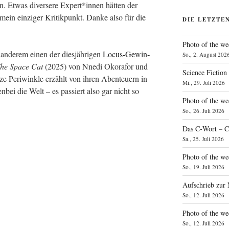
hen. Etwas diver­se­re Expert*innen hät­ten der
ein ein­zi­ger Kri­tik­punkt. Dan­ke also für die
DIE LETZTE
Photo of the we
ande­rem einen der dies­jäh­ri­gen
Locus-Gewin­
So., 2. August 202
he Space Cat
(2025) von Nne­di Oko­ra­for und
Science Fiction
ze Peri­wink­le erzählt von ihren Aben­teu­ern in
Mi., 29. Juli 2026
­bei die Welt – es pas­siert also gar nicht so
Photo of the we
So., 26. Juli 2026
Das C‑Wort – C
Sa., 25. Juli 2026
Photo of the we
So., 19. Juli 2026
Aufschrieb zur
So., 12. Juli 2026
Photo of the w
So., 12. Juli 2026