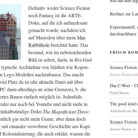
was das hier eig
Defi­ni­tiv weder Sci­ence Fic­tion
Rechner zur La
noch Fan­ta­sy ist die ARTE-
Doku, auf die ich auf­merk­sam
Experimentell:
gemacht wur­de, nach­dem ich
durchsuchbarer
auf Mast­o­don über mein
Mai-
Rab­bit­ho­le
berich­tet hat­te. Das
bestand, wie im neben­ste­hen­den
FRISCH KO
Bild zu sehen, dar­in, in
Brick­link
e typi­sche Archi­tek­tur von Städ­ten wie Kopen­
Science Fiction
­len Lego-Model­len nach­zu­bau­en. Das macht
Science Fiction un
el Platz da ist (die aktu­el­le Datei mit über
Das C-Wort - C
PC dann aller­dings an sei­ne Gren­zen), b. die
Frank Hamm
er­tes Bau­en ein­fach mög­lich ist. Jeden­falls
The good kind o
ei­der nur noch bei You­tube und nicht mehr in
in­halb­stün­di­ge Doku
The Magni­fi­ci­ent Three:
Aufschrieb zur Me.
ent­lich gar nicht mein Gen­re, aber dann doch
Science Fiction
 mit ein­an­der ver­wo­be­ne Geschich­te aus Kapi­
Science Fiction im
und Kolo­nia­li­sie­rung, die auch erklärt, war­um die