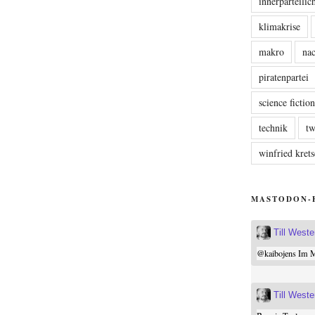
innerparteili
klimakrise
makro
nac
piratenpartei
science fictio
technik
tw
winfried kre
MASTODON-
Till West
@
kaibojens
Im Mi
Till West