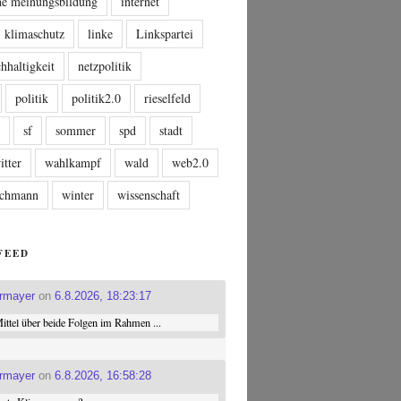
che meinungsbildung
internet
klimaschutz
linke
Linkspartei
hhaltigkeit
netzpolitik
politik
politik2.0
rieselfeld
n
sf
sommer
spd
stadt
itter
wahlkampf
wald
web2.0
tschmann
winter
wissenschaft
FEED
ermayer
on
6.8.2026, 18:23:17
ttel über beide Folgen im Rahmen ...
ermayer
on
6.8.2026, 16:58:28