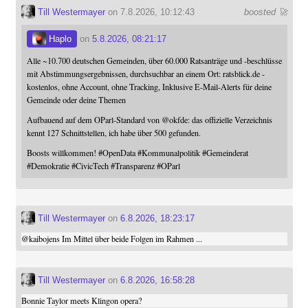
Till Westermayer
on 7.8.2026, 10:12:43
boosted 🚀
Haplo
on
5.8.2026, 08:21:17
Alle ~10.700 deutschen Gemeinden, über 60.000 Ratsanträge und -beschlüsse
mit Abstimmungsergebnissen, durchsuchbar an einem Ort: ratsblick.de -
kostenlos, ohne Account, ohne Tracking, Inklusive E-Mail-Alerts für deine
Gemeinde oder deine Themen
Aufbauend auf dem OParl-Standard von
@
okfde
: das offizielle Verzeichnis
kennt 127 Schnittstellen, ich habe über 500 gefunden.
Boosts willkommen!
#
OpenData
#
Kommunalpolitik
#
Gemeinderat
#
Demokratie
#
CivicTech
#
Transparenz
#
OParl
Till Westermayer
on
6.8.2026, 18:23:17
@
kaibojens
Im Mittel über beide Folgen im Rahmen ...
Till Westermayer
on
6.8.2026, 16:58:28
Bonnie Taylor meets Klingon opera?