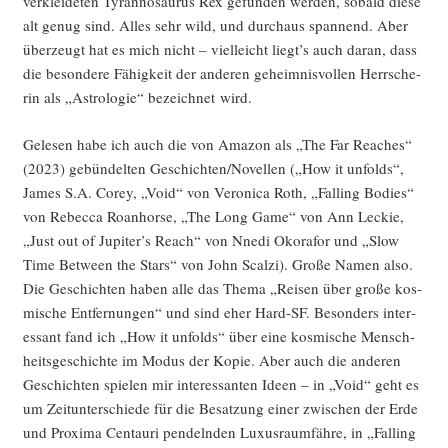
ver­klei­de­ten Tyran­no­sau­rus Rex gefun­den wer­den, sobald die­se
alt genug sind. Alles sehr wild, und durch­aus span­nend. Aber
über­zeugt hat es mich nicht – viel­leicht liegt’s auch dar­an, dass
die beson­de­re Fähig­keit der ande­ren geheim­nis­vol­len Herr­sche­
rin als „Astro­lo­gie“ bezeich­net wird.
Gele­sen habe ich auch die von Ama­zon als „The Far Rea­ches“
(2023) gebün­del­ten Geschichten/Novellen („How it unfolds“,
James S.A. Corey, „Void“ von Vero­ni­ca Roth, „Fal­ling Bodies“
von Rebec­ca Roan­horse, „The Long Game“ von Ann Leckie,
„Just out of Jupiter’s Reach“ von Nne­di Oko­ra­for und „Slow
Time Bet­ween the Stars“ von John Scal­zi). Gro­ße Namen also.
Die Geschich­ten haben alle das The­ma „Rei­sen über gro­ße kos­
mi­sche Ent­fer­nun­gen“ und sind eher Hard-SF. Beson­ders inter­
es­sant fand ich „How it unfolds“ über eine kos­mi­sche Mensch­
heits­ge­schich­te im Modus der Kopie. Aber auch die ande­ren
Geschich­ten spie­len mir inter­es­san­ten Ideen – in „Void“ geht es
um Zeit­un­ter­schie­de für die Besat­zung einer zwi­schen der Erde
und Pro­xi­ma Cen­tau­ri pen­deln­den Luxus­raum­fäh­re, in „Fal­ling