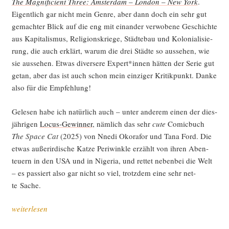
The Magni­fi­ci­ent Three: Ams­ter­dam – Lon­don – New York
.
Eigent­lich gar nicht mein Gen­re, aber dann doch ein sehr gut
gemach­ter Blick auf die eng mit ein­an­der ver­wo­be­ne Geschich­te
aus Kapi­ta­lis­mus, Reli­gi­ons­krie­ge, Städ­te­bau und Kolo­nia­li­sie­
rung, die auch erklärt, war­um die drei Städ­te so aus­se­hen, wie
sie aus­se­hen. Etwas diver­se­re Expert*innen hät­ten der Serie gut
getan, aber das ist auch schon mein ein­zi­ger Kri­tik­punkt. Dan­ke
also für die Empfehlung!
Gele­sen habe ich natür­lich auch – unter ande­rem einen der dies­
jäh­ri­gen
Locus-Gewin­ner
, näm­lich das sehr
cute
Comic­buch
The Space Cat
(2025) von Nne­di Oko­ra­for und Tana Ford. Die
etwas außer­ir­di­sche Kat­ze Peri­wink­le erzählt von ihren Aben­
teu­ern in den USA und in Nige­ria, und ret­tet neben­bei die Welt
– es pas­siert also gar nicht so viel, trotz­dem eine sehr net­
te Sache.
„Sci­
weiterlesen
ence