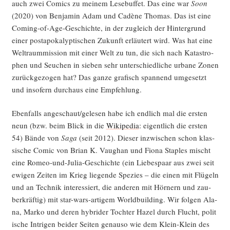
auch zwei Comics zu mei­nem Lese­buf­fet. Das eine war
Soon
(2020) von Ben­ja­min Adam und Cadè­ne Tho­mas. Das ist eine
Coming-of-Age-Geschich­te, in der zugleich der Hin­ter­grund
einer post­apo­ka­lyp­ti­schen Zukunft erläu­tert wird. Was hat eine
Welt­raum­mis­si­on mit einer Welt zu tun, die sich nach Kata­stro­
phen und Seu­chen in sie­ben sehr unter­schied­li­che urba­ne Zonen
zurück­ge­zo­gen hat? Das gan­ze gra­fisch span­nend umge­setzt
und inso­fern durch­aus eine Empfehlung.
Eben­falls angeschaut/gelesen habe ich end­lich mal die ers­ten
neun (bzw. beim Blick in die
Wiki­pe­dia
: eigent­lich die ers­ten
54) Bän­de von
Saga
(seit 2012). Die­ser inzwi­schen schon klas­
si­sche Comic von Bri­an K. Vaug­han und Fio­na Stap­les mischt
eine Romeo-und-Julia-Geschich­te (ein Lie­bes­paar aus zwei seit
ewi­gen Zei­ten im Krieg lie­gen­de Spe­zi­es – die einen mit Flü­geln
und an Tech­nik inter­es­siert, die ande­ren mit Hör­nern und zau­
ber­kräf­tig) mit star-wars-arti­gem World­buil­ding. Wir fol­gen Ala­
na, Mar­ko und deren hybri­der Toch­ter Hazel durch Flucht, poli­t
i­sche Intri­gen bei­der Sei­ten genau­so wie dem Klein-Klein des