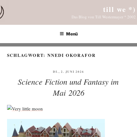
Zum
till we *)
Inhalt
Das Blog von Till Westermayer * 2002
springen
Menü
SCHLAGWORT:
NNEDI OKORAFOR
VERÖFFENTLICHT
DI., 2. JUNI 2026
AM
Science Fiction und Fantasy im
Mai 2026