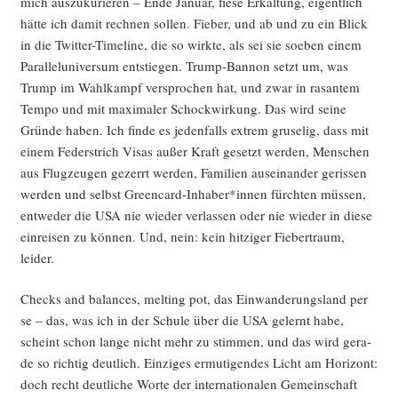
mich aus­zu­ku­rie­ren – Ende Janu­ar, fie­se Erkäl­tung, eigent­lich
hät­te ich damit rech­nen sol­len. Fie­ber, und ab und zu ein Blick
in die Twit­ter-Time­line, die so wirk­te, als sei sie soeben einem
Par­al­lel­uni­ver­sum ent­stie­gen. Trump-Ban­non setzt um, was
Trump im Wahl­kampf ver­spro­chen hat, und zwar in rasan­tem
Tem­po und mit maxi­ma­ler Schock­wir­kung. Das wird sei­ne
Grün­de haben. Ich fin­de es jeden­falls extrem gru­se­lig, dass mit
einem Feder­strich Visas außer Kraft gesetzt wer­den, Men­schen
aus Flug­zeu­gen gezerrt wer­den, Fami­li­en aus­ein­an­der geris­sen
wer­den und selbst Greencard-Inhaber*innen fürch­ten müs­sen,
ent­we­der die USA nie wie­der ver­las­sen oder nie wie­der in die­se
ein­rei­sen zu kön­nen. Und, nein: kein hit­zi­ger Fie­ber­traum,
leider.
Checks and balan­ces, mel­ting pot, das Ein­wan­de­rungs­land per
se – das, was ich in der Schu­le über die USA gelernt habe,
scheint schon lan­ge nicht mehr zu stim­men, und das wird gera­
de so rich­tig deut­lich. Ein­zi­ges ermu­ti­gen­des Licht am Hori­zont:
doch recht deut­li­che Wor­te der inter­na­tio­na­len Gemein­schaft