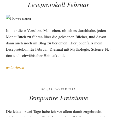
Leseprotokoll Februar
Immer die­se Vor­sät­ze. Mal sehen, ob ich es durch­hal­te, jeden
Monat Buch zu füh­ren über die gele­se­nen Bücher, und davon
dann auch noch im Blog zu berich­ten. Hier jeden­falls mein
Lese­pro­to­koll für Febru­ar. Dies­mal mit Mytho­lo­gie, Sci­ence Fic­
tion und schwä­bi­scher Heimatkunde.
„Lese­
weiterlesen
pro­
to­
koll
VERÖFFENTLICHT
SO., 29. JANUAR 2017
Febru­
AM
Temporäre Freiräume
ar“
Die letz­ten zwei Tage habe ich vor allem damit zuge­bracht,