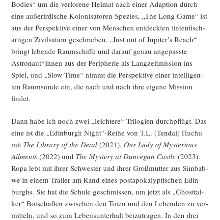
Bodies“ um die ver­lo­re­ne Hei­mat nach einer Adap­ti­on durch
eine außer­ir­di­sche Kolo­ni­sa­to­ren-Spe­zi­es, „The Long Game“ ist
aus der Per­spek­ti­ve einer von Men­schen ent­deck­ten tin­ten­fisch­
ar­ti­gen Zivil­sa­ti­on geschrie­ben, „Just out of Jupiter’s Reach“
bringt leben­de Raum­schif­fe und dar­auf genau ange­pass­te
Astronaut*innen aus der Peri­phe­rie als Lang­zeit­mis­si­on ins
Spiel, und „Slow Time“ nimmt die Per­spek­ti­ve einer intel­li­gen­
ten Raum­son­de ein, die nach und nach ihre eige­ne Mis­si­on
findet.
Dann habe ich noch zwei „leich­te­re“ Tri­lo­gien durch­pflügt. Das
eine ist die „Edin­burgh Night“-Reihe von T.L. (Ten­dai) Huchu
mit
The Libra­ry of the Dead
(2021),
Our Lady of Mys­te­rious
Ailm­ents
(2022) und
The Mys­tery at Dun­ve­gan Cast­le
(2023).
Ropa lebt mit ihrer Schwes­ter und ihrer Groß­mutter aus Sim­bab­
we in einem Trai­ler am Rand eines post­apo­ka­lyp­ti­schen Edin­
burghs. Sie hat die Schu­le geschmis­sen, um jetzt als „Ghost­tal­
ker“ Bot­schaf­ten zwi­schen den Toten und den Leben­den zu ver­
mit­teln, und so zum Lebens­un­ter­halt bei­zu­tra­gen. In den drei