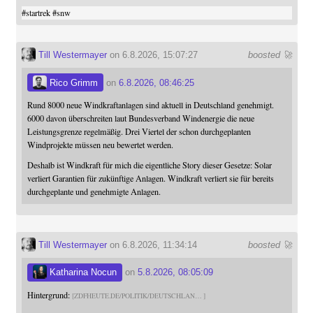
#
startrek
#
snw
Till Westermayer
on 6.8.2026, 15:07:27
boosted 🚀
Rico Grimm
on
6.8.2026, 08:46:25
Rund 8000 neue Windkraftanlagen sind aktuell in Deutschland genehmigt.
6000 davon überschreiten laut Bundesverband Windenergie die neue
Leistungsgrenze regelmäßig. Drei Viertel der schon durchgeplanten
Windprojekte müssen neu bewertet werden.
Deshalb ist Windkraft für mich die eigentliche Story dieser Gesetze: Solar
verliert Garantien für zukünftige Anlagen. Windkraft verliert sie für bereits
durchgeplante und genehmigte Anlagen.
Till Westermayer
on 6.8.2026, 11:34:14
boosted 🚀
Katharina Nocun
on
5.8.2026, 08:05:09
Hintergrund:
ZDFHEUTE.DE/POLITIK/DEUTSCHLAN