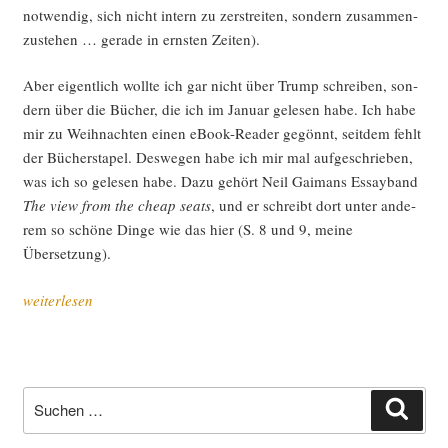
not­wen­dig, sich nicht intern zu zer­strei­ten, son­dern zusam­men­
zu­ste­hen … gera­de in erns­ten Zeiten).
Aber eigent­lich woll­te ich gar nicht über Trump schrei­ben, son­
dern über die Bücher, die ich im Janu­ar gele­sen habe. Ich habe
mir zu Weih­nach­ten einen eBook-Rea­der gegönnt, seit­dem fehlt
der Bücher­sta­pel. Des­we­gen habe ich mir mal auf­ge­schrie­ben,
was ich so gele­sen habe. Dazu gehört Neil Gai­mans Essay­band
The view from the cheap seats
, und er schreibt dort unter ande­
rem so schö­ne Din­ge wie das hier (S. 8 und 9, mei­ne
Übersetzung).
„Tem­
weiterlesen
po­
rä­
re
Frei­
Suche
Such
räu­
nach:
me“