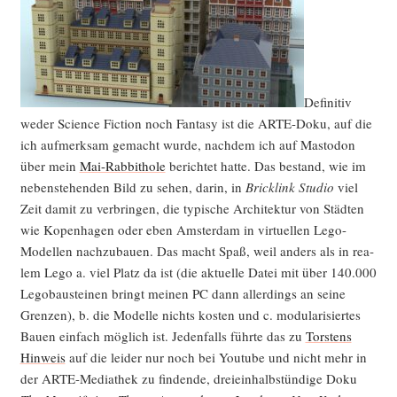
Defi­ni­tiv
weder Sci­ence Fic­tion noch Fan­ta­sy ist die ARTE-Doku, auf die
ich auf­merk­sam gemacht wur­de, nach­dem ich auf Mast­o­don
über mein
Mai-Rab­bit­ho­le
berich­tet hat­te. Das bestand, wie im
neben­ste­hen­den Bild zu sehen, dar­in, in
Brick­link Stu­dio
viel
Zeit damit zu ver­brin­gen, die typi­sche Archi­tek­tur von Städ­ten
wie Kopen­ha­gen oder eben Ams­ter­dam in vir­tu­el­len Lego-
Model­len nach­zu­bau­en. Das macht Spaß, weil anders als in rea­
lem Lego a. viel Platz da ist (die aktu­el­le Datei mit über 140.000
Lego­bau­stei­nen bringt mei­nen PC dann aller­dings an sei­ne
Gren­zen), b. die Model­le nichts kos­ten und c. modu­la­ri­sier­tes
Bau­en ein­fach mög­lich ist. Jeden­falls führ­te das zu
Tors­tens
Hin­weis
auf die lei­der nur noch bei You­tube und nicht mehr in
der ARTE-Media­thek zu fin­den­de, drei­ein­halb­stün­di­ge Doku