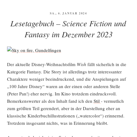
Fic­
tion
VERÖFFENTLICHT
SA., 6. JANUAR 2024
und
AM
Lesetagebuch – Science Fiction und
Fan­
ta­
Fantasy im Dezember 2023
sy
im
Mai 2026“
Der aktu­el­le Dis­ney-Weih­nachts­film
Wish
fällt sicher­lich in die
Kate­go­rie Fan­ta­sy. Die Sto­ry ist aller­dings trotz inter­es­san­ter
Cha­rak­te­re weni­ger beein­dru­ckend, und die Anspie­lun­gen auf
„100 Jah­re Dis­ney“ waren an der einen oder ande­ren Stel­le
(Peter Pan!) eher ner­vig. Im Kino trotz­dem ein­drucks­voll.
Bemer­kens­wer­ter als den Inhalt fand ich den
Stil
- ver­mut­lich
zum größ­ten Teil ger­en­dert, aber in der Dar­stel­lung eher an
klas­si­sche Kin­der­buch­il­lus­tra­tio­nen („water­co­lor“) erin­nernd.
Trotz­dem ins­ge­samt nichts, was in Erin­ne­rung bleibt.