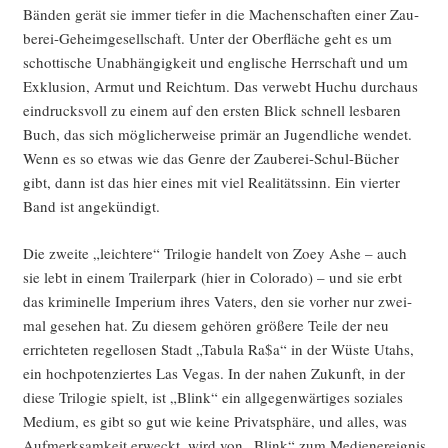
Bän­den gerät sie immer tie­fer in die Machen­schaf­ten einer Zau­
be­rei-Geheim­ge­sell­schaft. Unter der Ober­flä­che geht es um
schot­ti­sche Unab­hän­gig­keit und eng­li­sche Herr­schaft und um
Exklu­si­on, Armut und Reich­tum. Das ver­webt Huchu durch­aus
ein­drucks­voll zu einem auf den ers­ten Blick schnell les­ba­ren
Buch, das sich mög­li­cher­wei­se pri­mär an Jugend­li­che wen­det.
Wenn es so etwas wie das Gen­re der Zau­be­rei-Schul-Bücher
gibt, dann ist das hier eines mit viel Rea­li­täts­sinn. Ein vier­ter
Band ist angekündigt.
Die zwei­te „leich­te­re“ Tri­lo­gie han­delt von Zoey Ashe – auch
sie lebt in einem Trai­ler­park (hier in Colo­ra­do) – und sie erbt
das kri­mi­nel­le Impe­ri­um ihres Vaters, den sie vor­her nur zwei­
mal gese­hen hat. Zu die­sem gehö­ren grö­ße­re Tei­le der neu
errich­te­ten regel­lo­sen Stadt „Tabu­la Ra$a“ in der Wüs­te Utahs,
ein hoch­po­ten­zier­tes Las Vegas. In der nahen Zukunft, in der
die­se Tri­lo­gie spielt, ist „Blink“ ein all­ge­gen­wär­ti­ges sozia­les
Medi­um, es gibt so gut wie kei­ne Pri­vat­sphä­re, und alles, was
Auf­merk­sam­keit erweckt, wird von „Blink“ zum Medi­en­er­eig­nis