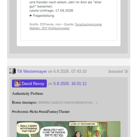
Till Westermayer
on 6.8.2026, 07:43:10
boosted 🚀
David Revoy
on
5.8.2026, 16:01:12
Authenticity Problem
Bonus timelapse:
PEPPERCARROT.COM/EN/MINIFANTAS
#
webcomic
#
krita
#
miniFantasyTheater