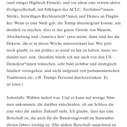
(und eini­ger High­tech-Fir­men), und vor allem eine extrem akti­ve
Zivil­ge­sell­schaft, mit Eil­kla­gen der ACLU, Taxifahrer*innen-
Streiks, frei­wil­li­gen Rechtsanwält*innen und Demos an Flug­hä­
fen. Wenn es eine Stu­fe gab, die Trump über­stei­gend konn­te, um
deut­lich zu machen, dass er das gan­ze Gere­de von Mau­ern,
Abschie­bung und „Ame­ri­ca first“ ernst meint, dann sind das die
Dekre­te, die er in die­ser Woche unter­zeich­net hat. Wer jetzt
noch glaubt, es mit poli­tics as usu­al zu tun zu haben, muss ver­
dammt naiv sein. (Inso­fern wür­de ich mir auch von den US-
Demokrat*innen wün­schen, sehr bald sicht­bar und stra­te­gisch
fun­diert vor­zu­ge­hen, und nicht auf­grund von par­la­men­ta­ri­schen
Tra­di­tio­nen etc. z.B. Trumps Per­so­nal durch­zu­win­ken. Es
ist ernst.)
Jeden­falls: Wäh­len ändert was. Und es kann auf weni­ge Stim­
men ankom­men, die dar­über ent­schei­den, ob am Schluss die
eine oder die ande­re Zukunft steht. Ich glau­be, dass das eine
Bot­schaft ist, die auch für die Bun­des­tags­wahl im Sep­tem­ber
die­sen Jah­res wich­tig ist. (Die ande­re Bot­schaft: manch­mal ist