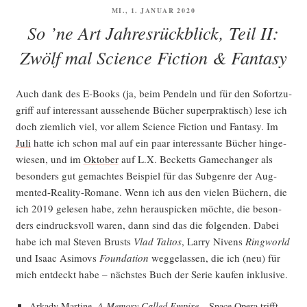
VERÖFFENTLICHT
MI., 1. JANUAR 2020
AM
So ’ne Art Jahresrückblick, Teil II:
Zwölf mal Science Fiction & Fantasy
Auch dank des E‑Books (ja, beim Pen­deln und für den Sofort­zu­
griff auf inter­es­sant aus­se­hen­de Bücher super­prak­tisch) lese ich
doch ziem­lich viel, vor allem Sci­ence Fic­tion und Fan­ta­sy. Im
Juli
hat­te ich schon mal auf ein paar inter­es­san­te Bücher hin­ge­
wie­sen, und im
Okto­ber
auf L.X. Becketts Game­ch­an­ger als
beson­ders gut gemach­tes Bei­spiel für das Sub­gen­re der Aug­
men­ted-Rea­li­ty-Roma­ne. Wenn ich aus den vie­len Büchern, die
ich 2019 gele­sen habe, zehn her­aus­pi­cken möch­te, die beson­
ders ein­drucks­voll waren, dann sind das die fol­gen­den. Dabei
habe ich mal Ste­ven Brusts
Vlad Tal­tos
, Lar­ry Nivens
Ring­world
und Isaac Asi­movs
Foun­da­ti­on
weg­ge­las­sen, die ich (neu) für
mich ent­deckt habe – nächs­tes Buch der Serie kau­fen inklusive.
Arka­dy Mar­ti­ne,
A Memo­ry Cal­led Empire
– Space Ope­ra trifft