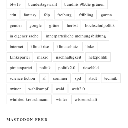
btw13
bundestagswahl
bündnis 90/die grünen
cdu
fantasy
fdp
freiburg
frühling
garten
gender
google
grüne
herbst
hochschulpolitik
in eigener sache
innerparteiliche meinungsbildung
internet
klimakrise
klimaschutz
linke
Linkspartei
makro
nachhaltigkeit
netzpolitik
piratenpartei
politik
politik2.0
rieselfeld
science fiction
sf
sommer
spd
stadt
technik
twitter
wahlkampf
wald
web2.0
winfried kretschmann
winter
wissenschaft
MASTODON-FEED