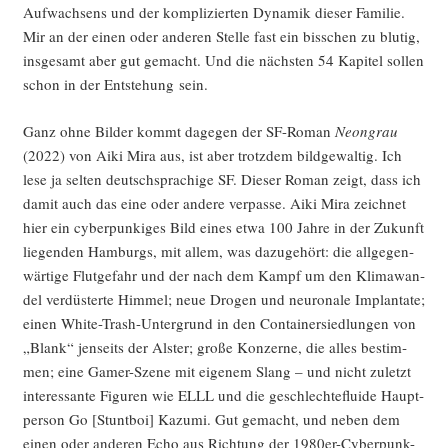
Auf­wach­sens und der kom­pli­zier­ten Dyna­mik die­ser Fami­lie.
Mir an der einen oder ande­ren Stel­le fast ein biss­chen zu blu­tig,
ins­ge­samt aber gut gemacht. Und die nächs­ten 54 Kapi­tel sol­len
schon in der Ent­ste­hung sein.
Ganz ohne Bil­der kommt dage­gen der SF-Roman
Neon­grau
(2022) von Aiki Mira aus, ist aber trotz­dem bild­ge­wal­tig. Ich
lese ja sel­ten deutsch­spra­chi­ge SF. Die­ser Roman zeigt, dass ich
damit auch das eine oder ande­re ver­pas­se. Aiki Mira zeich­net
hier ein cyber­pun­ki­ges Bild eines etwa 100 Jah­re in der Zukunft
lie­gen­den Ham­burgs, mit allem, was dazu­ge­hört: die all­ge­gen­
wär­ti­ge Flut­ge­fahr und der nach dem Kampf um den Kli­ma­wan­
del ver­düs­ter­te Him­mel; neue Dro­gen und neu­ro­na­le Implan­ta­te;
einen White-Trash-Unter­grund in den Con­tai­ner­sied­lun­gen von
„Blank“ jen­seits der Als­ter; gro­ße Kon­zer­ne, die alles bestim­
men; eine Gamer-Sze­ne mit eige­nem Slang – und nicht zuletzt
inter­es­san­te Figu­ren wie ELLL und die geschlech­te­flui­de Haupt­
per­son Go [Stunt­boi] Kazu­mi. Gut gemacht, und neben dem
einen oder ande­ren Echo aus Rich­tung der 1980er-Cyber­punk-