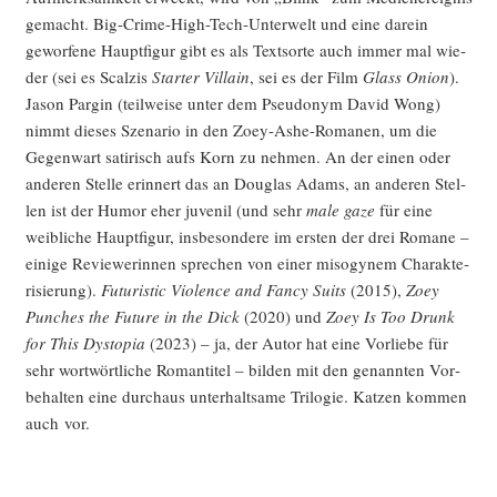
gemacht. Big-Crime-High-Tech-Unter­welt und eine dar­ein
gewor­fe­ne Haupt­fi­gur gibt es als Text­sor­te auch immer mal wie­
der (sei es Scal­zis
Star­ter Vil­lain
, sei es der Film
Glass Oni­on
).
Jason Par­gin (teil­wei­se unter dem Pseud­onym David Wong)
nimmt die­ses Sze­na­rio in den Zoey-Ashe-Roma­nen, um die
Gegen­wart sati­risch aufs Korn zu neh­men. An der einen oder
ande­ren Stel­le erin­nert das an Dou­glas Adams, an ande­ren Stel­
len ist der Humor eher juve­nil (und sehr
male gaze
für eine
weib­li­che Haupt­fi­gur, ins­be­son­de­re im ers­ten der drei Roma­ne –
eini­ge Reviewe­rin­nen spre­chen von einer miso­gy­nem Cha­rak­te­
ri­sie­rung).
Futu­ristic Vio­lence and Fan­cy Suits
(2015),
Zoey
Pun­ches the Future in the Dick
(2020) und
Zoey Is Too Drunk
for This Dys­to­pia
(2023) – ja, der Autor hat eine Vor­lie­be für
sehr wort­wört­li­che Roman­ti­tel – bil­den mit den genann­ten Vor­
be­hal­ten eine durch­aus unter­halt­sa­me Tri­lo­gie. Kat­zen kom­men
auch vor.