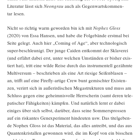
Lite­ra­tur lässt sich
Neon­grau
auch als Gegen­warts­kom­men­
tar lesen.
Nicht so rich­tig warm gewor­den bin ich mit
Nophex Gloss
(2020) von Essa Han­sen, und habe die Fol­ge­bän­de erst­mal bei
Sei­te gelegt. Auch hier „Coming of Age“, aber tech­no­lo­gisch
super-beschleu­nigt. Der jun­ge Cai­den ent­kommt der Skla­ve­rei
(und erfährt dabei erst, unter wel­chen Umstän­den er bis­her exis­
tiert hat), tritt eine wil­de Rei­se durch das instru­men­tell gezähm­te
Mul­ti­ver­sum – beschrie­ben als eine Art rie­si­ge Sei­fen­bla­sen –
an, trifft auf eine Fire­fly-arti­ge Crew bunt gemisch­ter Exis­ten­
zen, ver­irrt sich in außer­ir­di­schen Mega­struk­tu­ren und muss am
Schluss gegen eine geheim­nis­vol­le Herr­sche­rin (samt deren tele­
pa­ti­scher Fähig­kei­ten) kämp­fen. Und natür­lich lernt er dabei
eini­ges über sich selbst, dar­über, dass sei­ne Som­mer­spros­sen
auf ein ris­kan­tes Gen­ex­pe­ri­ment hin­deu­ten usw. Das titel­ge­ben­
de Nophex Gloss ist das Mate­ri­al, das alles antreibt, und das aus
Quan­ten­kris­tal­len gewon­nen wird, die im Kopf von ein biss­chen