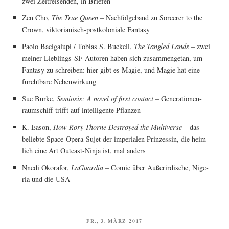
zwei Zeit­rei­sen­den, in Briefen
Zen Cho,
The True Queen
– Nach­fol­ge­band zu Sorce­rer to the
Crown, vik­to­ria­nisch-post­ko­lo­nia­le Fantasy
Pao­lo Baci­g­alu­pi / Tobi­as S. Buckell,
The Tan­gled Lands
– zwei
mei­ner Lieb­lings-SF-Autoren haben sich zusam­men­ge­tan, um
Fan­ta­sy zu schrei­ben: hier gibt es Magie, und Magie hat eine
furcht­ba­re Nebenwirkung
Sue Bur­ke,
Semio­sis: A novel of first cont­act
– Gene­ra­tio­nen­
raum­schiff trifft auf intel­li­gen­te Pflanzen
K. Eason,
How Rory Thor­ne Des­troy­ed the Mul­ti­ver­se
– das
belieb­te Space-Ope­ra-Sujet der impe­ria­len Prin­zes­sin, die heim­
lich eine Art Out­cast-Nin­ja ist, mal anders
Nne­di Oko­ra­for,
LaGuar­dia
– Comic über Außer­ir­di­sche, Nige­
ria und die USA
VERÖFFENTLICHT
FR., 3. MÄRZ 2017
AM