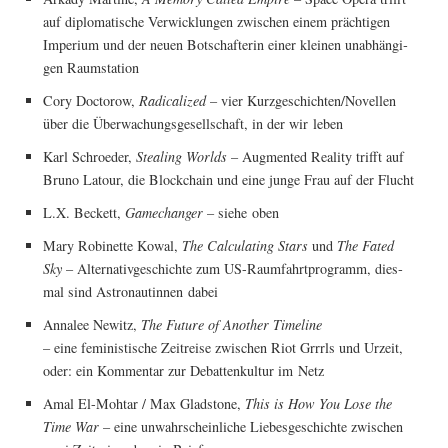
auf diplo­ma­ti­sche Ver­wick­lun­gen zwi­schen einem präch­ti­gen
Impe­ri­um und der neu­en Bot­schaf­te­rin einer klei­nen unab­hän­gi­
gen Raumstation
Cory Doc­to­row,
Radi­cal­i­zed
– vier Kurzgeschichten/Novellen
über die Über­wa­chungs­ge­sell­schaft, in der wir leben
Karl Schroe­der,
Ste­al­ing Worlds
– Aug­men­ted Rea­li­ty trifft auf
Bru­no Latour, die Block­chain und eine jun­ge Frau auf der Flucht
L.X. Beckett,
Game­ch­an­ger
– sie­he oben
Mary Robi­net­te Kowal,
The Cal­cu­la­ting Stars
und
The Fated
Sky
– Alter­na­tiv­ge­schich­te zum US-Raum­fahrt­pro­gramm, dies­
mal sind Astro­nau­tin­nen dabei
Anna­lee Newitz,
The Future of Ano­ther Time­line
– eine femi­nis­ti­sche Zeit­rei­se zwi­schen Riot Grrrls und Urzeit,
oder: ein Kom­men­tar zur Debat­ten­kul­tur im Netz
Amal El-Mohtar / Max Glad­stone,
This is How You Lose the
Time War
– eine unwahr­schein­li­che Lie­bes­ge­schich­te zwi­schen