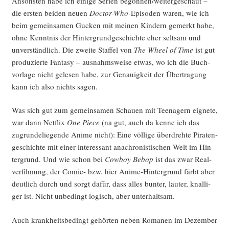
Ansons­ten habe ich eini­ge Seri­en begonnen/weitergeschaut –
die ers­ten bei­den neu­en
Doc­tor-Who
-Epi­so­den waren, wie ich
beim gemein­sa­men Gucken mit mei­nen Kin­dern gemerkt habe,
ohne Kennt­nis der Hin­ter­grund­ge­schich­te eher selt­sam und
unver­ständ­lich. Die zwei­te Staf­fel von
The Wheel of Time
ist gut
pro­du­zier­te Fan­ta­sy – aus­nahms­wei­se etwas, wo ich die Buch­
vor­la­ge nicht gele­sen habe, zur Genau­ig­keit der Über­tra­gung
kann ich also nichts sagen.
Was sich gut zum gemein­sa­men Schau­en mit Teen­agern eig­ne­te,
war dann Net­flix
One Pie­ce
(na gut, auch da ken­ne ich das
zugrun­de­lie­gen­de Ani­me nicht): Eine völ­li­ge über­dreh­te Pira­ten­
ge­schich­te mit einer inter­es­sant ana­chro­nis­ti­schen Welt im Hin­
ter­grund. Und wie schon bei
Cow­boy Bebop
ist das zwar Real­
ver­fil­mung, der Comic- bzw. hier Ani­me-Hin­ter­grund färbt aber
deut­lich durch und sorgt dafür, dass alles bun­ter, lau­ter, knal­li­
ger ist. Nicht unbe­dingt logisch, aber unterhaltsam.
Auch krank­heits­be­dingt gehör­ten neben Roma­nen im Dezem­ber