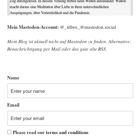
Zug durchgelesen. In diesem Venedig treffen neun Welten aufeinander. Walton
macht daraus eine Meditation über Liebe in ihren unterschiedlichen
Ausprägungen, über Verletzlichkeit und die Pandemie.
Mein Mast­o­don-Account:
@_tillwe_@mastodon.social
Mein Blog ist aktu­ell nicht auf Mast­o­don zu fin­den. Alter­na­ti­ve:
Benach­rich­ti­gung per Mail oder das gute alte
RSS
.
Name
Email
Please read our
terms and conditions