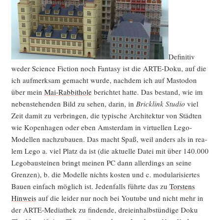
Defi­ni­tiv
weder Sci­ence Fic­tion noch Fan­ta­sy ist die ARTE-Doku, auf die
ich auf­merk­sam gemacht wur­de, nach­dem ich auf Mast­o­don
über mein
Mai-Rab­bit­ho­le
berich­tet hat­te. Das bestand, wie im
neben­ste­hen­den Bild zu sehen, dar­in, in
Brick­link Stu­dio
viel
Zeit damit zu ver­brin­gen, die typi­sche Archi­tek­tur von Städ­ten
wie Kopen­ha­gen oder eben Ams­ter­dam in vir­tu­el­len Lego-
Model­len nach­zu­bau­en. Das macht Spaß, weil anders als in rea­
lem Lego a. viel Platz da ist (die aktu­el­le Datei mit über 140.000
Lego­bau­stei­nen bringt mei­nen PC dann aller­dings an sei­ne
Gren­zen), b. die Model­le nichts kos­ten und c. modu­la­ri­sier­tes
Bau­en ein­fach mög­lich ist. Jeden­falls führ­te das zu
Tors­tens
Hin­weis
auf die lei­der nur noch bei You­tube und nicht mehr in
der ARTE-Media­thek zu fin­den­de, drei­ein­halb­stün­di­ge Doku