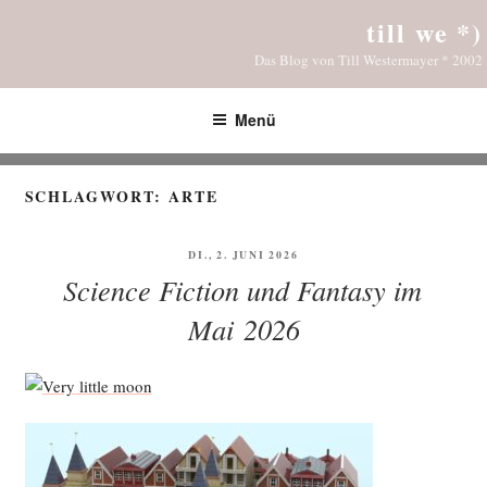
Zum
till we *)
Inhalt
Das Blog von Till Westermayer * 2002
springen
Menü
SCHLAGWORT:
ARTE
VERÖFFENTLICHT
DI., 2. JUNI 2026
AM
Science Fiction und Fantasy im
Mai 2026