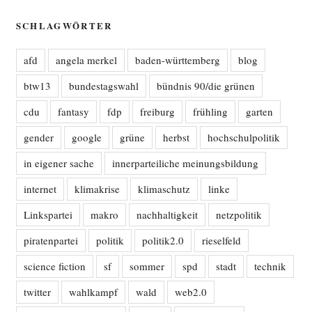
SCHLAGWÖRTER
afd
angela merkel
baden-württemberg
blog
btw13
bundestagswahl
bündnis 90/die grünen
cdu
fantasy
fdp
freiburg
frühling
garten
gender
google
grüne
herbst
hochschulpolitik
in eigener sache
innerparteiliche meinungsbildung
internet
klimakrise
klimaschutz
linke
Linkspartei
makro
nachhaltigkeit
netzpolitik
piratenpartei
politik
politik2.0
rieselfeld
science fiction
sf
sommer
spd
stadt
technik
twitter
wahlkampf
wald
web2.0