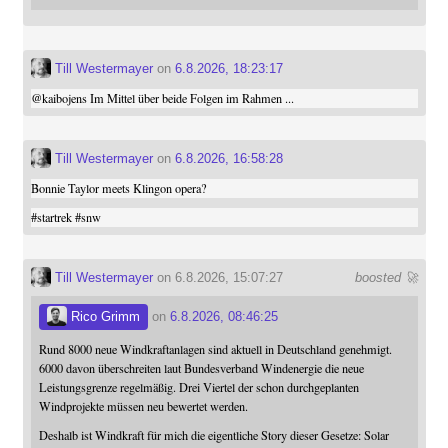
Till Westermayer
on
6.8.2026, 18:23:17
@
kaibojens
Im Mittel über beide Folgen im Rahmen ...
Till Westermayer
on
6.8.2026, 16:58:28
Bonnie Taylor meets Klingon opera?
#
startrek
#
snw
Till Westermayer
on 6.8.2026, 15:07:27
boosted 🚀
Rico Grimm
on
6.8.2026, 08:46:25
Rund 8000 neue Windkraftanlagen sind aktuell in Deutschland genehmigt.
6000 davon überschreiten laut Bundesverband Windenergie die neue
Leistungsgrenze regelmäßig. Drei Viertel der schon durchgeplanten
Windprojekte müssen neu bewertet werden.
Deshalb ist Windkraft für mich die eigentliche Story dieser Gesetze: Solar