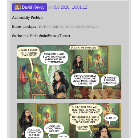
David Revoy
on
5.8.2026, 16:01:12
Authenticity Problem
Bonus timelapse:
PEPPERCARROT.COM/EN/MINIFANTAS
#
webcomic
#
krita
#
miniFantasyTheater