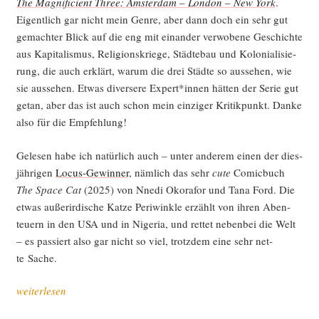
The Magni­fi­ci­ent Three: Ams­ter­dam – Lon­don – New York
.
Eigent­lich gar nicht mein Gen­re, aber dann doch ein sehr gut
gemach­ter Blick auf die eng mit ein­an­der ver­wo­be­ne Geschich­te
aus Kapi­ta­lis­mus, Reli­gi­ons­krie­ge, Städ­te­bau und Kolo­nia­li­sie­
rung, die auch erklärt, war­um die drei Städ­te so aus­se­hen, wie
sie aus­se­hen. Etwas diver­se­re Expert*innen hät­ten der Serie gut
getan, aber das ist auch schon mein ein­zi­ger Kri­tik­punkt. Dan­ke
also für die Empfehlung!
Gele­sen habe ich natür­lich auch – unter ande­rem einen der dies­
jäh­ri­gen
Locus-Gewin­ner
, näm­lich das sehr
cute
Comic­buch
The Space Cat
(2025) von Nne­di Oko­ra­for und Tana Ford. Die
etwas außer­ir­di­sche Kat­ze Peri­wink­le erzählt von ihren Aben­
teu­ern in den USA und in Nige­ria, und ret­tet neben­bei die Welt
– es pas­siert also gar nicht so viel, trotz­dem eine sehr net­
te Sache.
„Sci­
weiterlesen
ence