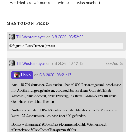
winfried kretschmann
winter
wissenschaft
MASTODON-FEED
Till Westermayer
on
8.8.2026, 05:52:52
@
fugueish
BlackDemon (small).
Till Westermayer
on 7.8.2026, 10:12:43
boosted 🚀
Haplo
on
5.8.2026, 08:21:17
Alle ~10.700 deutschen Gemeinden, über 60.000 Ratsanträge und -beschlüsse
mit Abstimmungsergebnissen, durchsuchbar an einem Ort: ratsblick.de -
kostenlos, ohne Account, ohne Tracking, Inklusive E-Mail-Alerts für deine
Gemeinde oder deine Themen
Aufbauend auf dem OParl-Standard von
@
okfde
: das offizielle Verzeichnis
kennt 127 Schnittstellen, ich habe über 500 gefunden.
Boosts willkommen!
#
OpenData
#
Kommunalpolitik
#
Gemeinderat
#
Demokratie
#
CivicTech
#
Transparenz
#
OParl