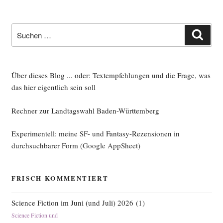
Fic­
tion
und
Suche
Such
Fan­
nach:
ta­
sy
im
Über dieses Blog ... oder: Textempfehlungen und die Frage, was
Mai 2026“
das hier eigentlich sein soll
Rechner zur Landtagswahl Baden-Württemberg
Experimentell: meine SF- und Fantasy-Rezensionen in
durchsuchbarer Form
(Google AppSheet)
FRISCH KOMMENTIERT
Science Fiction im Juni (und Juli) 2026
(
1
)
Science Fiction und