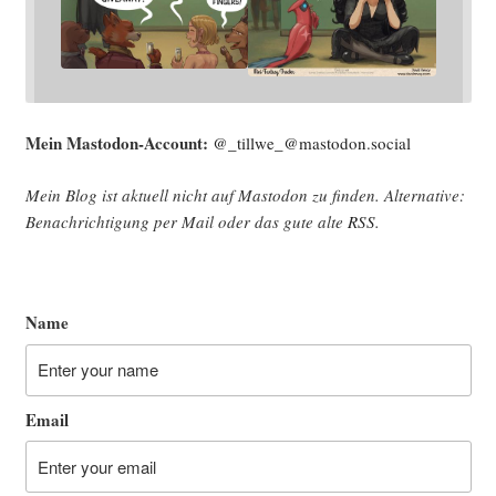
Mein Mast­o­don-Account:
@_tillwe_@mastodon.social
Mein Blog ist aktu­ell nicht auf Mast­o­don zu fin­den. Alter­na­ti­ve:
Benach­rich­ti­gung per Mail oder das gute alte
RSS
.
Name
Email