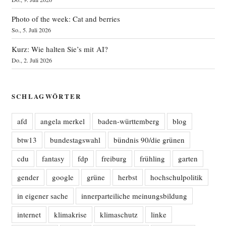
Photo of the week: Cat and berries
So., 5. Juli 2026
Kurz: Wie halten Sie’s mit AI?
Do., 2. Juli 2026
SCHLAGWÖRTER
afd
angela merkel
baden-württemberg
blog
btw13
bundestagswahl
bündnis 90/die grünen
cdu
fantasy
fdp
freiburg
frühling
garten
gender
google
grüne
herbst
hochschulpolitik
in eigener sache
innerparteiliche meinungsbildung
internet
klimakrise
klimaschutz
linke