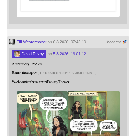
Till Westermayer
on 6.8.2026, 07:43:10
boosted
David Revoy
on
5.8.2026, 16:01:12
Authenticity Problem
Bonus timelapse:
PEPPERCARROT.COM/EN/MINIFANTAS
#
webcomic
#
krita
#
miniFantasyTheater