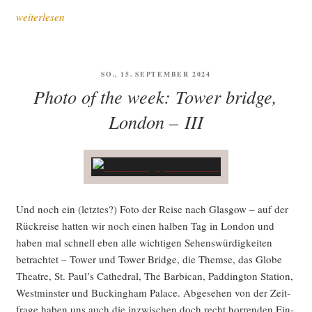
„Ver­
weiterlesen
such
einer
Rezen­
VERÖFFENTLICHT
SO., 15. SEPTEMBER 2024
si­
AM
Photo of the week: Tower bridge,
on
zu
London – III
Ian
McDo­
nald,
Hope­
land
Und noch ein (letz­tes?) Foto der Rei­se nach Glas­gow – auf der
(2023)“
Rück­rei­se hat­ten wir noch einen hal­ben Tag in Lon­don und
haben mal schnell eben alle wich­ti­gen Sehens­wür­dig­kei­ten
betrach­tet – Tower und Tower Bridge, die Them­se, das Glo­be
Theat­re, St. Paul’s Cathe­dral, The Bar­bican, Pad­ding­ton Sta­ti­on,
West­mins­ter und Buck­ing­ham Palace. Abge­se­hen von der Zeit­
fra­ge haben uns auch die inzwi­schen doch recht hor­ren­den Ein­