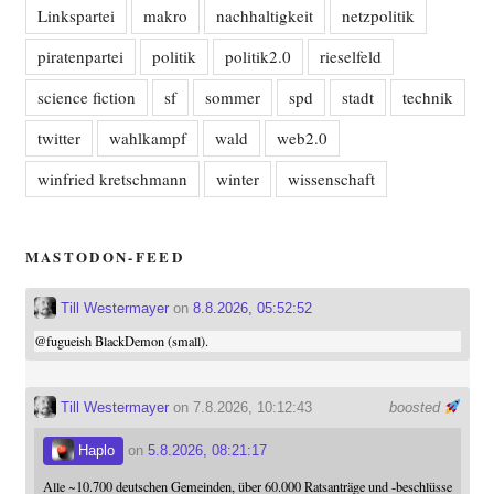
Linkspartei
makro
nachhaltigkeit
netzpolitik
piratenpartei
politik
politik2.0
rieselfeld
science fiction
sf
sommer
spd
stadt
technik
twitter
wahlkampf
wald
web2.0
winfried kretschmann
winter
wissenschaft
MASTODON-FEED
Till Westermayer
on
8.8.2026, 05:52:52
@
fugueish
BlackDemon (small).
Till Westermayer
on 7.8.2026, 10:12:43
boosted
Haplo
on
5.8.2026, 08:21:17
Alle ~10.700 deutschen Gemeinden, über 60.000 Ratsanträge und -beschlüsse