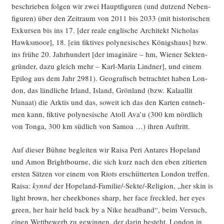
beschrie­ben fol­gen wir zwei Haupt­fi­gu­ren (und dut­zend Neben­
fi­gu­ren) über den Zeit­raum von 2011 bis 2033 (mit his­to­ri­schen
Exkur­sen bis ins 17. [der rea­le eng­li­sche Archi­tekt Nicho­las
Hawks­moor], 18. [ein fik­ti­ves poly­ne­si­sches Königs­haus] bzw.
ins frü­he 20. Jahr­hun­dert [der ima­gi­nä­re – hm, Wie­ner Sek­ten­
grün­der, dazu gleich mehr – Karl-Maria Lind­ner], und einem
Epi­log aus dem Jahr 2981). Geo­gra­fisch betrach­tet haben Lon­
don, das länd­li­che Irland, Island, Grön­land (bzw. Kalaal­lit
Nunaat) die Ark­tis und das, soweit ich das den Kar­ten ent­neh­
men kann, fik­ti­ve poly­ne­si­sche Atoll Ava’u (300 km nörd­lich
von Ton­ga, 300 km süd­lich von Samoa …) ihren Auftritt.
Auf die­ser Büh­ne beglei­ten wir Raisa Peri Ant­ares Hope­land
und Amon Bright­bourne, die sich kurz nach den eben zitier­ten
ers­ten Sät­zen vor einem von Riots erschüt­ter­ten Lon­don tref­fen.
Raisa:
kynnd
der Hope­land-Fami­lie/-Sek­te/-Reli­gi­on, „her skin is
light brown, her cheek­bones sharp, her face freck­led, her eyes
green, her hair held back by a Nike head­band“, beim Ver­such,
einen Wett­be­werb zu gewin­nen, der dar­in besteht, Lon­don in