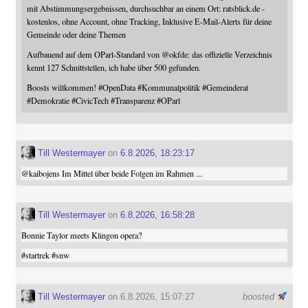
mit Abstimmungsergebnissen, durchsuchbar an einem Ort: ratsblick.de -
kostenlos, ohne Account, ohne Tracking, Inklusive E-Mail-Alerts für deine
Gemeinde oder deine Themen
Aufbauend auf dem OParl-Standard von
@
okfde
: das offizielle Verzeichnis
kennt 127 Schnittstellen, ich habe über 500 gefunden.
Boosts willkommen!
#
OpenData
#
Kommunalpolitik
#
Gemeinderat
#
Demokratie
#
CivicTech
#
Transparenz
#
OParl
Till Westermayer
on
6.8.2026, 18:23:17
@
kaibojens
Im Mittel über beide Folgen im Rahmen ...
Till Westermayer
on
6.8.2026, 16:58:28
Bonnie Taylor meets Klingon opera?
#
startrek
#
snw
Till Westermayer
on 6.8.2026, 15:07:27
boosted