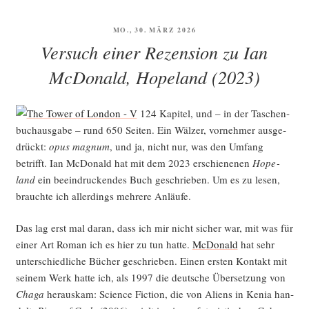
Fic­
tion
VERÖFFENTLICHT
MO., 30. MÄRZ 2026
und
AM
Versuch einer Rezension zu Ian
Fan­
ta­
McDonald, Hopeland (2023)
sy
im
124 Kapi­tel, und – in der Taschen­
Mai 2026“
buch­aus­ga­be – rund 650 Sei­ten. Ein Wäl­zer, vor­neh­mer aus­ge­
drückt:
opus magnum
, und ja, nicht nur, was den Umfang
betrifft. Ian McDo­nald hat mit dem 2023 erschie­ne­nen
Hope­
land
ein beein­dru­cken­des Buch geschrie­ben. Um es zu lesen,
brauch­te ich aller­dings meh­re­re Anläufe.
Das lag erst mal dar­an, dass ich mir nicht sicher war, mit was für
einer Art Roman ich es hier zu tun hat­te.
McDo­nald
hat sehr
unter­schied­li­che Bücher geschrie­ben. Einen ers­ten Kon­takt mit
sei­nem Werk hat­te ich, als 1997 die deut­sche Über­set­zung von
Cha­ga
her­aus­kam: Sci­ence Fic­tion, die von Ali­ens in Kenia han­