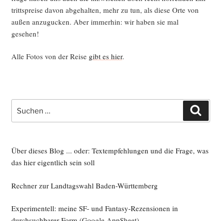
tritts­prei­se davon abge­hal­ten, mehr zu tun, als die­se Orte von
außen anzu­gu­cken. Aber immer­hin: wir haben sie mal
gesehen!
Alle Fotos von der Rei­se
gibt es hier
.
Suche
Such
nach:
Über dieses Blog ... oder: Textempfehlungen und die Frage, was
das hier eigentlich sein soll
Rechner zur Landtagswahl Baden-Württemberg
Experimentell: meine SF- und Fantasy-Rezensionen in
durchsuchbarer Form
(Google AppSheet)