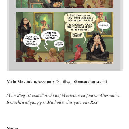
Mein Mast­o­don-Account:
@_tillwe_@mastodon.social
Mein Blog ist aktu­ell nicht auf Mast­o­don zu fin­den. Alter­na­ti­ve:
Benach­rich­ti­gung per Mail oder das gute alte
RSS
.
Name