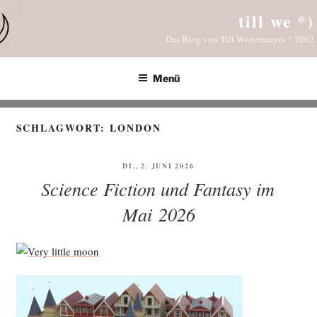
Zum
till we *)
Inhalt
Das Blog von Till Westermayer * 2002
springen
Menü
SCHLAGWORT:
LONDON
VERÖFFENTLICHT
DI., 2. JUNI 2026
AM
Science Fiction und Fantasy im
Mai 2026