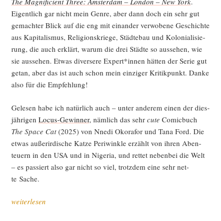
The Magni­fi­ci­ent Three: Ams­ter­dam – Lon­don – New York
.
Eigent­lich gar nicht mein Gen­re, aber dann doch ein sehr gut
gemach­ter Blick auf die eng mit ein­an­der ver­wo­be­ne Geschich­te
aus Kapi­ta­lis­mus, Reli­gi­ons­krie­ge, Städ­te­bau und Kolo­nia­li­sie­
rung, die auch erklärt, war­um die drei Städ­te so aus­se­hen, wie
sie aus­se­hen. Etwas diver­se­re Expert*innen hät­ten der Serie gut
getan, aber das ist auch schon mein ein­zi­ger Kri­tik­punkt. Dan­ke
also für die Empfehlung!
Gele­sen habe ich natür­lich auch – unter ande­rem einen der dies­
jäh­ri­gen
Locus-Gewin­ner
, näm­lich das sehr
cute
Comic­buch
The Space Cat
(2025) von Nne­di Oko­ra­for und Tana Ford. Die
etwas außer­ir­di­sche Kat­ze Peri­wink­le erzählt von ihren Aben­
teu­ern in den USA und in Nige­ria, und ret­tet neben­bei die Welt
– es pas­siert also gar nicht so viel, trotz­dem eine sehr net­
te Sache.
„Sci­
weiterlesen
ence