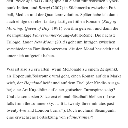
delt.
River of Gods
(2006) spielt in einem futu­ris­ti­schen Cyber­
punk-Indi­en, und
Brasyl
(2007) in Süd­ame­ri­ka zwi­schen Fuß­
ball, Medi­en und der Quan­ten­re­vo­lu­ti­on. Spä­ter habe ich dann
auch eini­ge der eher fan­ta­sy-las­ti­gen frü­hen Roma­ne (
King of
Mor­ning, Queen of Day
, 1991) von ihm gele­sen, und dann die
steam­pun­ki­ge
Pla­nes­run­ner
-Young-Adult-Rei­he. Die nächs­te
Tri­lo­gie,
Luna: New Moon
(2015) geht um Intri­gen zwi­schen
ver­schie­de­nen Fami­li­en­kon­zer­nen, die den Mond besie­delt und
unter sich auf­ge­teilt haben.
Was ist also zu erwar­ten, wenn McDo­nald zu einem Zeit­punkt,
als Hopepunk/Solarpunk viral geht, einen Roman auf den Markt
wirft, der
Hope­land
heißt und auf dem Titel (der Kind­le-Aus­ga­
be) eine Art Kugel­blitz auf einer goti­schen Turm­spit­ze zeigt?
Und des­sen ers­ten Sät­ze erst ein­mal rät­sel­haft blei­ben („Love
falls from the sum­mer sky. … It is twen­ty-three minu­tes past
twen­ty-two and Lon­don burns.“). Doch noch­mal Steam­punk,
eine erwach­se­ne Fort­set­zung von
Pla­nes­run­ner
?