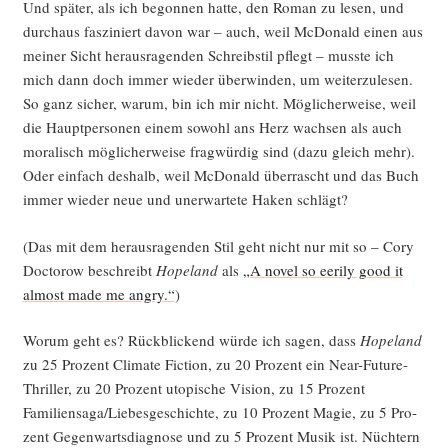
Und spä­ter, als ich begon­nen hat­te, den Roman zu lesen, und
durch­aus fas­zi­niert davon war – auch, weil McDo­nald einen aus
mei­ner Sicht her­aus­ra­gen­den Schreib­stil pflegt – muss­te ich
mich dann doch immer wie­der über­win­den, um wei­ter­zu­le­sen.
So ganz sicher, war­um, bin ich mir nicht. Mög­li­cher­wei­se, weil
die Haupt­per­so­nen einem sowohl ans Herz wach­sen als auch
mora­lisch mög­li­cher­wei­se frag­wür­dig sind (dazu gleich mehr).
Oder ein­fach des­halb, weil McDo­nald über­rascht und das Buch
immer wie­der neue und uner­war­te­te Haken schlägt?
(Das mit dem her­aus­ra­gen­den Stil geht nicht nur mit so – Cory
Doc­to­row beschreibt
Hope­land
als
„A novel so eeri­ly good it
almost made me angry.“
)
Wor­um geht es? Rück­bli­ckend wür­de ich sagen, dass
Hope­land
zu 25 Pro­zent Cli­ma­te Fic­tion, zu 20 Pro­zent ein Near-Future-
Thril­ler, zu 20 Pro­zent uto­pi­sche Visi­on, zu 15 Pro­zent
Familiensaga/Liebesgeschichte, zu 10 Pro­zent Magie, zu 5 Pro­
zent Gegen­warts­dia­gno­se und zu 5 Pro­zent Musik ist. Nüch­tern