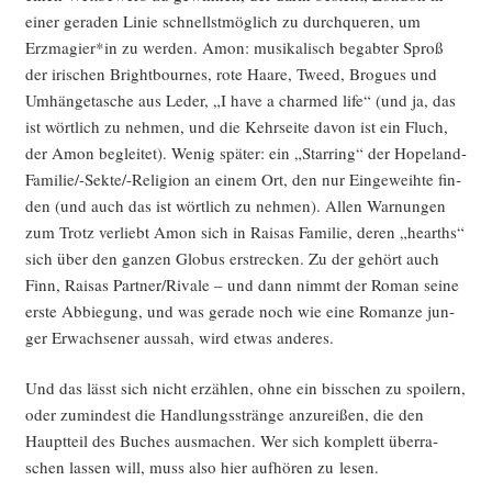
einer gera­den Linie schnellst­mög­lich zu durch­que­ren, um
Erzmagier*in zu wer­den. Amon: musi­ka­lisch begab­ter Sproß
der iri­schen Bright­bour­nes, rote Haa­re, Tweed, Bro­gues und
Umhän­ge­ta­sche aus Leder, „I have a char­med life“ (und ja, das
ist wört­lich zu neh­men, und die Kehr­sei­te davon ist ein Fluch,
der Amon beglei­tet). Wenig spä­ter: ein „Star­ring“ der Hope­land-
Fami­lie/-Sek­te/-Reli­gi­on an einem Ort, den nur Ein­ge­weih­te fin­
den (und auch das ist wört­lich zu neh­men). Allen War­nun­gen
zum Trotz ver­liebt Amon sich in Raisas Fami­lie, deren „hearths“
sich über den gan­zen Glo­bus erstre­cken. Zu der gehört auch
Finn, Raisas Partner/Rivale – und dann nimmt der Roman sei­ne
ers­te Abbie­gung, und was gera­de noch wie eine Roman­ze jun­
ger Erwach­se­ner aus­sah, wird etwas anderes.
Und das lässt sich nicht erzäh­len, ohne ein biss­chen zu spoi­lern,
oder zumin­dest die Hand­lungs­strän­ge anzu­rei­ßen, die den
Haupt­teil des Buches aus­ma­chen. Wer sich kom­plett über­ra­
schen las­sen will, muss also hier auf­hö­ren zu lesen.