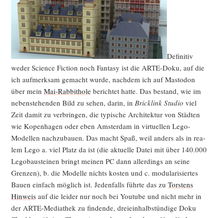
Defi­ni­tiv
weder Sci­ence Fic­tion noch Fan­ta­sy ist die ARTE-Doku, auf die
ich auf­merk­sam gemacht wur­de, nach­dem ich auf Mast­o­don
über mein
Mai-Rab­bit­ho­le
berich­tet hat­te. Das bestand, wie im
neben­ste­hen­den Bild zu sehen, dar­in, in
Brick­link Stu­dio
viel
Zeit damit zu ver­brin­gen, die typi­sche Archi­tek­tur von Städ­ten
wie Kopen­ha­gen oder eben Ams­ter­dam in vir­tu­el­len Lego-
Model­len nach­zu­bau­en. Das macht Spaß, weil anders als in rea­
lem Lego a. viel Platz da ist (die aktu­el­le Datei mit über 140.000
Lego­bau­stei­nen bringt mei­nen PC dann aller­dings an sei­ne
Gren­zen), b. die Model­le nichts kos­ten und c. modu­la­ri­sier­tes
Bau­en ein­fach mög­lich ist. Jeden­falls führ­te das zu
Tors­tens
Hin­weis
auf die lei­der nur noch bei You­tube und nicht mehr in
der ARTE-Media­thek zu fin­den­de, drei­ein­halb­stün­di­ge Doku