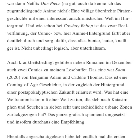
war dann Net­flix
One Pie­ce
(na gut, auch da ken­ne ich das
zugrun­de­lie­gen­de Ani­me nicht): Eine völ­li­ge über­dreh­te Pira­ten­
ge­schich­te mit einer inter­es­sant ana­chro­nis­ti­schen Welt im Hin­
ter­grund. Und wie schon bei
Cow­boy Bebop
ist das zwar Real­
ver­fil­mung, der Comic- bzw. hier Ani­me-Hin­ter­grund färbt aber
deut­lich durch und sorgt dafür, dass alles bun­ter, lau­ter, knal­li­
ger ist. Nicht unbe­dingt logisch, aber unterhaltsam.
Auch krank­heits­be­dingt gehör­ten neben Roma­nen im Dezem­ber
auch zwei Comics zu mei­nem Lese­buf­fet. Das eine war
Soon
(2020) von Ben­ja­min Adam und Cadè­ne Tho­mas. Das ist eine
Coming-of-Age-Geschich­te, in der zugleich der Hin­ter­grund
einer post­apo­ka­lyp­ti­schen Zukunft erläu­tert wird. Was hat eine
Welt­raum­mis­si­on mit einer Welt zu tun, die sich nach Kata­stro­
phen und Seu­chen in sie­ben sehr unter­schied­li­che urba­ne Zonen
zurück­ge­zo­gen hat? Das gan­ze gra­fisch span­nend umge­setzt
und inso­fern durch­aus eine Empfehlung.
Eben­falls angeschaut/gelesen habe ich end­lich mal die ers­ten