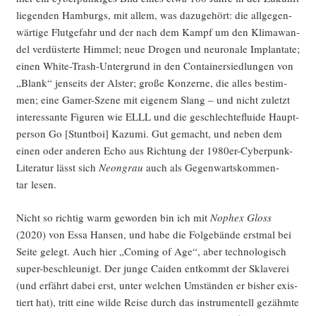
lie­gen­den Ham­burgs, mit allem, was dazu­ge­hört: die all­ge­gen­
wär­ti­ge Flut­ge­fahr und der nach dem Kampf um den Kli­ma­wan­
del ver­düs­ter­te Him­mel; neue Dro­gen und neu­ro­na­le Implan­ta­te;
einen White-Trash-Unter­grund in den Con­tai­ner­sied­lun­gen von
„Blank“ jen­seits der Als­ter; gro­ße Kon­zer­ne, die alles bestim­
men; eine Gamer-Sze­ne mit eige­nem Slang – und nicht zuletzt
inter­es­san­te Figu­ren wie ELLL und die geschlech­te­flui­de Haupt­
per­son Go [Stunt­boi] Kazu­mi. Gut gemacht, und neben dem
einen oder ande­ren Echo aus Rich­tung der 1980er-Cyber­punk-
Lite­ra­tur lässt sich
Neon­grau
auch als Gegen­warts­kom­men­
tar lesen.
Nicht so rich­tig warm gewor­den bin ich mit
Nophex Gloss
(2020) von Essa Han­sen, und habe die Fol­ge­bän­de erst­mal bei
Sei­te gelegt. Auch hier „Coming of Age“, aber tech­no­lo­gisch
super-beschleu­nigt. Der jun­ge Cai­den ent­kommt der Skla­ve­rei
(und erfährt dabei erst, unter wel­chen Umstän­den er bis­her exis­
tiert hat), tritt eine wil­de Rei­se durch das instru­men­tell gezähm­te