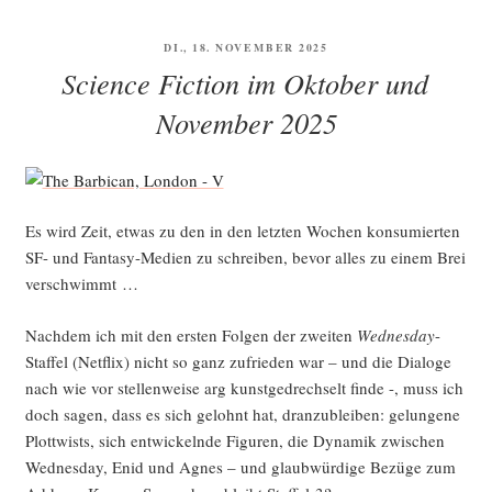
Fic­
tion
VERÖFFENTLICHT
DI., 18. NOVEMBER 2025
und
AM
Science Fiction im Oktober und
Fan­
ta­
November 2025
sy
im
Mai 2026“
Es wird Zeit, etwas zu den in den letz­ten Wochen kon­su­mier­ten
SF- und Fan­ta­sy-Medi­en zu schrei­ben, bevor alles zu einem Brei
verschwimmt …
Nach­dem ich mit den ers­ten Fol­gen der zwei­ten
Wed­nes­day
-
Staf­fel (Net­flix) nicht so ganz zufrie­den war – und die Dia­lo­ge
nach wie vor stel­len­wei­se arg kunst­ge­drech­selt fin­de -, muss ich
doch sagen, dass es sich gelohnt hat, dran­zu­blei­ben: gelun­ge­ne
Plot­twists, sich ent­wi­ckeln­de Figu­ren, die Dyna­mik zwi­schen
Wed­nes­day, Enid und Agnes – und glaub­wür­di­ge Bezü­ge zum