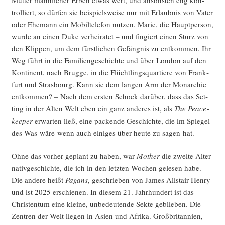
trol­liert, so dür­fen sie bei­spiels­wei­se nur mit Erlaub­nis von Vater
oder Ehe­mann ein Mobil­te­le­fon nut­zen. Marie, die Haupt­per­son,
wur­de an einen Duke ver­hei­ra­tet – und fin­giert einen Sturz von
den Klip­pen, um dem fürst­li­chen Gefäng­nis zu ent­kom­men. Ihr
Weg führt in die Fami­li­en­ge­schich­te und über Lon­don auf den
Kon­ti­nent, nach Brug­ge, in die Flücht­lings­quar­tie­re von Frank­
furt und Stras­bourg. Kann sie dem lan­gen Arm der Mon­ar­chie
ent­kom­men? – Nach dem ers­ten Schock dar­über, dass das Set­
ting in der Alten Welt eben ein ganz ande­res ist, als
The Peace­
kee­per
erwar­ten ließ, eine packen­de Geschich­te, die im Spie­gel
des Was-wäre-wenn auch eini­ges über heu­te zu sagen hat.
Ohne das vor­her geplant zu haben, war
Mother
die zwei­te Alter­
na­tiv­ge­schich­te, die ich in den letz­ten Wochen gele­sen habe.
Die ande­re heißt
Pagans
, geschrie­ben von James Ali­s­ta­ir Hen­ry
und ist 2025 erschie­nen. In die­sem 21. Jahr­hun­dert ist das
Chris­ten­tum eine klei­ne, unbe­deu­ten­de Sek­te geblie­ben. Die
Zen­tren der Welt lie­gen in Asi­en und Afri­ka. Groß­bri­tan­ni­en,