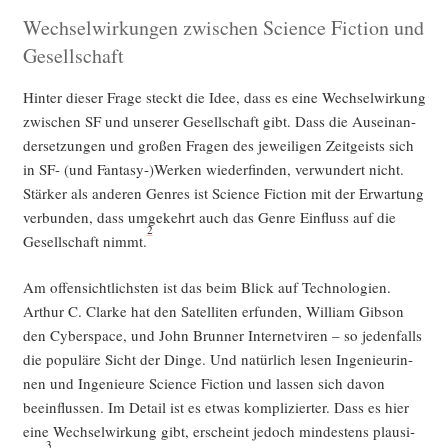
Wechselwirkungen zwischen Science Fiction und
Gesellschaft
Hin­ter die­ser Fra­ge steckt die Idee, dass es eine Wech­sel­wir­kung
zwi­schen SF und unse­rer Gesell­schaft gibt. Dass die Aus­ein­an­
der­set­zun­gen und gro­ßen Fra­gen des jewei­li­gen Zeit­geists sich
in SF- (und Fantasy-)Werken wie­der­fin­den, ver­wun­dert nicht.
Stär­ker als ande­ren Gen­res ist Sci­ence Fic­tion mit der Erwar­tung
ver­bun­den, dass umge­kehrt auch das Gen­re Ein­fluss auf die
2
Gesell­schaft nimmt.
Am offen­sicht­lichs­ten ist das beim Blick auf Tech­no­lo­gien.
Arthur C. Clar­ke hat den Satel­li­ten erfun­den, Wil­liam Gib­son
den Cyber­space, und John Brun­ner Inter­net­vi­ren – so jeden­falls
die popu­lä­re Sicht der Din­ge. Und natür­lich lesen Inge­nieu­rin­
nen und Inge­nieu­re Sci­ence Fic­tion und las­sen sich davon
beein­flus­sen. Im Detail ist es etwas kom­pli­zier­ter. Dass es hier
eine Wech­sel­wir­kung gibt, erscheint jedoch min­des­tens plau­si­
3