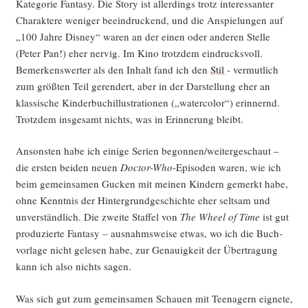
Kate­go­rie Fan­ta­sy. Die Sto­ry ist aller­dings trotz inter­es­san­ter
Sei­
Cha­rak­te­re weni­ger beein­dru­ckend, und die Anspie­lun­gen auf
te
„100 Jah­re Dis­ney“ waren an der einen oder ande­ren Stel­le
der Macht“
(Peter Pan!) eher ner­vig. Im Kino trotz­dem ein­drucks­voll.
Bemer­kens­wer­ter als den Inhalt fand ich den
Stil
- ver­mut­lich
zum größ­ten Teil ger­en­dert, aber in der Dar­stel­lung eher an
klas­si­sche Kin­der­buch­il­lus­tra­tio­nen („water­co­lor“) erin­nernd.
Trotz­dem ins­ge­samt nichts, was in Erin­ne­rung bleibt.
Ansons­ten habe ich eini­ge Seri­en begonnen/weitergeschaut –
die ers­ten bei­den neu­en
Doc­tor-Who
-Epi­so­den waren, wie ich
beim gemein­sa­men Gucken mit mei­nen Kin­dern gemerkt habe,
ohne Kennt­nis der Hin­ter­grund­ge­schich­te eher selt­sam und
unver­ständ­lich. Die zwei­te Staf­fel von
The Wheel of Time
ist gut
pro­du­zier­te Fan­ta­sy – aus­nahms­wei­se etwas, wo ich die Buch­
vor­la­ge nicht gele­sen habe, zur Genau­ig­keit der Über­tra­gung
kann ich also nichts sagen.
Was sich gut zum gemein­sa­men Schau­en mit Teen­agern eig­ne­te,