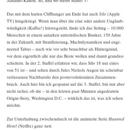
Addams-Kanon. So, und wo bleibt Staf­fel 3?
Das mit dem har­ten Cliff­han­ger am Ende hat auch
Silo
(Apple
TV) hin­ge­kriegt. Wenn man über die eine oder ande­re Unglaub­
wür­dig­keit (Kaf­fee!) hin­weg­sieht, fin­de ich das Set­ting – 10.000
Men­schen in einem aut­ar­ken unter­ir­di­schen Bun­ker, 150 Jah­re
in der Zukunft, mit Stra­ti­fi­zie­rung, Macht­dy­na­mi­ken und engi­
nee­red Tabus – nach wie vor sehr brauch­bar als Hin­ter­grund,
vor dem eigent­lich alle nur das Bes­te wol­len und damit gran­di­os
schei­tern. In der 2. Staf­fel erfah­ren wir, dass Silo 18 nur eines
von 51 ist – und sehen durch Jules Nichols Augen im schein­bar
ver­las­se­nen Nach­bar­si­lo den post­re­vo­lu­tio­nä­ren Zusam­men­
bruch. Auch hier bin ich gespannt auf die 3. Staf­fel, bin mir aber
nicht sicher, ob die – in den letz­ten paar Minu­ten ange­deu­te­te
Ori­gin-Sto­ry, Washing­ton D.C. – wirk­lich das ist, was ich sehen
möchte.
Zur Unter­hal­tung zwi­schen­durch ist die ani­mier­te Serie
Haun­ted
Hotel
(Net­flix) ganz nett.