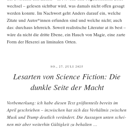
wech­sel – gele­sen sicht­bar wird, was damals nicht offen gesagt
wer­den konn­te. Im Nach­wort geht Anders dar­auf ein, wel­che
Zita­te und Autor*innen erfun­den sind und wel­che nicht; auch
das: durch­aus lehr­reich. Soweit rea­lis­ti­sche Lite­ra­tur at its best –
wäre da nicht die drit­te Ebe­ne, ein Hauch von Magie, eine zar­te
Form der Hexe­rei an limi­na­len Orten.
VERÖFFENTLICHT
SO., 27. JULI 2025
AM
Lesarten von Science Fiction: Die
dunkle Seite der Macht
Vor­be­mer­kung: ich habe die­sen Text größ­ten­teils bereits im
April geschrie­ben – inzwi­schen hat sich das Ver­hält­nis zwi­schen
Musk und Trump deut­lich ver­än­dert. Die Aus­sa­gen unten schei­
nen mir aber wei­ter­hin Gül­tig­keit zu behalten …