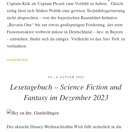
Cap­tain Kirk als Cap­tain Picard zum Vor­bild zu haben.
Gleich­
zei­tig lässt sich Söders Poli­tik eine gewis­se Tech­nik­be­geis­te­rung
nicht abspre­chen – von der baye­ri­schen Raum­fahrt-Initia­ti­ve
„Bava­ria One“ bis zur etwas groß­spu­ri­gen For­de­rung, der ers­te
Fusi­ons­re­ak­tor welt­weit müs­se in Deutsch­land – lies: in Bay­ern
– ent­ste­hen, fin­det sich da eini­ges. Viel­leicht ist das
Star Tre
k zu
verdanken.
„Les­
weiterlesen
ar­
ten
VERÖFFENTLICHT
SA., 6. JANUAR 2024
von
AM
Lesetagebuch – Science Fiction und
Sci­
ence
Fantasy im Dezember 2023
Fic­
tion:
Die
dunk­
Der aktu­el­le Dis­ney-Weih­nachts­film
Wish
fällt sicher­lich in die
le