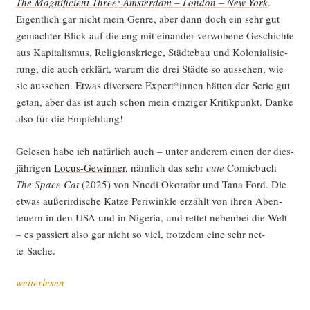
The Magni­fi­ci­ent Three: Ams­ter­dam – Lon­don – New York
.
Eigent­lich gar nicht mein Gen­re, aber dann doch ein sehr gut
gemach­ter Blick auf die eng mit ein­an­der ver­wo­be­ne Geschich­te
aus Kapi­ta­lis­mus, Reli­gi­ons­krie­ge, Städ­te­bau und Kolo­nia­li­sie­
rung, die auch erklärt, war­um die drei Städ­te so aus­se­hen, wie
sie aus­se­hen. Etwas diver­se­re Expert*innen hät­ten der Serie gut
getan, aber das ist auch schon mein ein­zi­ger Kri­tik­punkt. Dan­ke
also für die Empfehlung!
Gele­sen habe ich natür­lich auch – unter ande­rem einen der dies­
jäh­ri­gen
Locus-Gewin­ner
, näm­lich das sehr
cute
Comic­buch
The Space Cat
(2025) von Nne­di Oko­ra­for und Tana Ford. Die
etwas außer­ir­di­sche Kat­ze Peri­wink­le erzählt von ihren Aben­
teu­ern in den USA und in Nige­ria, und ret­tet neben­bei die Welt
– es pas­siert also gar nicht so viel, trotz­dem eine sehr net­
te Sache.
„Sci­
weiterlesen
ence