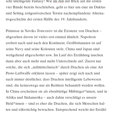
sehr intel­li­gen­te Fan­ta­sy! Wie
im Juli
mit Blick auf die ers­ten
vier Bän­de bereits beschrie­ben, geht es hier um eine im Duk­tus
und Set­ting zeit­ge­nös­si­schen Tex­ten nach­emp­fun­de­ne Alter­na­
tiv­ge­schich­te der ers­ten Hälf­te des 19. Jahrhunderts.
Prä­mis­se in Noviks
Temer­ai­re
ist die Exis­tenz von Dra­chen –
abge­se­hen davon ist vie­les erst ein­mal ähn­lich. Napo­le­on
erobert nach und nach den Kon­ti­nent, Groß­bri­tan­ni­en ist auf
sei­ne Navy und sei­ne Kolo­nien stolz, Chi­na und Japan sind
weit­ge­hend abge­schot­tet usw. Im Lauf des Erzäh­lung tau­chen
dann aber auch mehr und mehr Unter­schie­de auf. Zuerst nur
sol­che, die sich „mili­tär­tech­nisch“ durch Dra­chen als eine Art
Pro­to-Luft­waf­fe erklä­ren las­sen – spä­ter zeigt sich nach und
nach immer deut­li­cher, dass Dra­chen intel­li­gen­te Lebe­we­sen
sind, die kei­nes­wegs nur als Reit­tie­re behan­delt wer­den wol­len.
In Chi­na erschei­nen sie als eben­bür­ti­ge Mitbürger*innen, und in
Afri­ka und Süd­ame­ri­ka – auch dahin ver­schlägt es unse­re
Held*innen – sind es eher die Dra­chen, die sich Men­schen hal­
ten und eifer­süch­tig bewa­chen. Ent­spre­chend weicht der Erzähl­