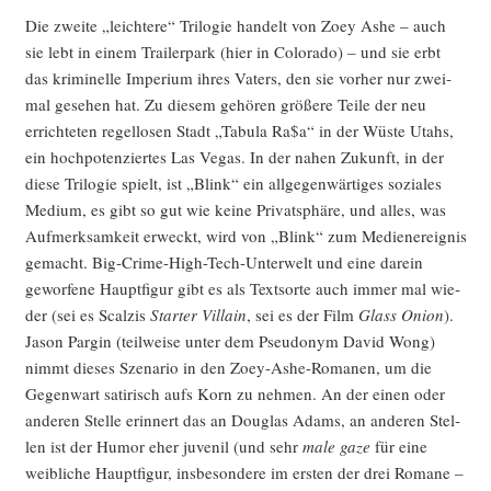
Die zwei­te „leich­te­re“ Tri­lo­gie han­delt von Zoey Ashe – auch
sie lebt in einem Trai­ler­park (hier in Colo­ra­do) – und sie erbt
das kri­mi­nel­le Impe­ri­um ihres Vaters, den sie vor­her nur zwei­
mal gese­hen hat. Zu die­sem gehö­ren grö­ße­re Tei­le der neu
errich­te­ten regel­lo­sen Stadt „Tabu­la Ra$a“ in der Wüs­te Utahs,
ein hoch­po­ten­zier­tes Las Vegas. In der nahen Zukunft, in der
die­se Tri­lo­gie spielt, ist „Blink“ ein all­ge­gen­wär­ti­ges sozia­les
Medi­um, es gibt so gut wie kei­ne Pri­vat­sphä­re, und alles, was
Auf­merk­sam­keit erweckt, wird von „Blink“ zum Medi­en­er­eig­nis
gemacht. Big-Crime-High-Tech-Unter­welt und eine dar­ein
gewor­fe­ne Haupt­fi­gur gibt es als Text­sor­te auch immer mal wie­
der (sei es Scal­zis
Star­ter Vil­lain
, sei es der Film
Glass Oni­on
).
Jason Par­gin (teil­wei­se unter dem Pseud­onym David Wong)
nimmt die­ses Sze­na­rio in den Zoey-Ashe-Roma­nen, um die
Gegen­wart sati­risch aufs Korn zu neh­men. An der einen oder
ande­ren Stel­le erin­nert das an Dou­glas Adams, an ande­ren Stel­
len ist der Humor eher juve­nil (und sehr
male gaze
für eine
weib­li­che Haupt­fi­gur, ins­be­son­de­re im ers­ten der drei Roma­ne –