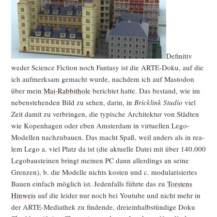
Defi­ni­tiv
weder Sci­ence Fic­tion noch Fan­ta­sy ist die ARTE-Doku, auf die
ich auf­merk­sam gemacht wur­de, nach­dem ich auf Mast­o­don
über mein
Mai-Rab­bit­ho­le
berich­tet hat­te. Das bestand, wie im
neben­ste­hen­den Bild zu sehen, dar­in, in
Brick­link Stu­dio
viel
Zeit damit zu ver­brin­gen, die typi­sche Archi­tek­tur von Städ­ten
wie Kopen­ha­gen oder eben Ams­ter­dam in vir­tu­el­len Lego-
Model­len nach­zu­bau­en. Das macht Spaß, weil anders als in rea­
lem Lego a. viel Platz da ist (die aktu­el­le Datei mit über 140.000
Lego­bau­stei­nen bringt mei­nen PC dann aller­dings an sei­ne
Gren­zen), b. die Model­le nichts kos­ten und c. modu­la­ri­sier­tes
Bau­en ein­fach mög­lich ist. Jeden­falls führ­te das zu
Tors­tens
Hin­weis
auf die lei­der nur noch bei You­tube und nicht mehr in
der ARTE-Media­thek zu fin­den­de, drei­ein­halb­stün­di­ge Doku