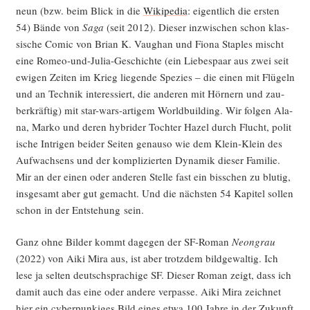
neun (bzw. beim Blick in die
Wiki­pe­dia
: eigent­lich die ers­ten
54) Bän­de von
Saga
(seit 2012). Die­ser inzwi­schen schon klas­
si­sche Comic von Bri­an K. Vaug­han und Fio­na Stap­les mischt
eine Romeo-und-Julia-Geschich­te (ein Lie­bes­paar aus zwei seit
ewi­gen Zei­ten im Krieg lie­gen­de Spe­zi­es – die einen mit Flü­geln
und an Tech­nik inter­es­siert, die ande­ren mit Hör­nern und zau­
ber­kräf­tig) mit star-wars-arti­gem World­buil­ding. Wir fol­gen Ala­
na, Mar­ko und deren hybri­der Toch­ter Hazel durch Flucht, poli­t
i­sche Intri­gen bei­der Sei­ten genau­so wie dem Klein-Klein des
Auf­wach­sens und der kom­pli­zier­ten Dyna­mik die­ser Fami­lie.
Mir an der einen oder ande­ren Stel­le fast ein biss­chen zu blu­tig,
ins­ge­samt aber gut gemacht. Und die nächs­ten 54 Kapi­tel sol­len
schon in der Ent­ste­hung sein.
Ganz ohne Bil­der kommt dage­gen der SF-Roman
Neon­grau
(2022) von Aiki Mira aus, ist aber trotz­dem bild­ge­wal­tig. Ich
lese ja sel­ten deutsch­spra­chi­ge SF. Die­ser Roman zeigt, dass ich
damit auch das eine oder ande­re ver­pas­se. Aiki Mira zeich­net
hier ein cyber­pun­ki­ges Bild eines etwa 100 Jah­re in der Zukunft