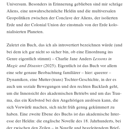
Universum. Beson­ders in Erin­ne­rung geblie­ben sind mir schrä­ge
Ali­ens, eine unwahr­schein­li­che Hel­din und die mul­ti­ver­sa­len
Geo­po­li­ti­ken zwi­schen der Con­cla­ve der Ali­ens, der iso­lier­ten
Erde und der Colo­ni­al Uni­on der einst­mals von der Erde kolo­
nia­li­sier­ten Planeten.
Zuletzt ein Buch, das ich als intro­ver­tiert bezeich­nen wür­de (und
bei dem ich gar nicht so sicher bin, ob eine Ein­ord­nung ins
Gen­re eigent­lich stimmt) – Char­lie Jane Anders
Les­sons in
Magic and Dis­as­ter
(2025). Eigent­lich ist das Buch vor allem
eine sehr genaue Beob­ach­tung fami­liä­rer – hier: quee­rer –
Dyna­mi­ken, eine Mutter-(trans) Toch­ter-Geschich­te, in der es
auch um sozia­le Bewe­gun­gen und den rech­ten Back­lash geht,
um die Innen­sicht des aka­de­mi­schen Betriebs und um das Trau­
ma, das ein Krebs­tod bei den Ange­hö­ri­gen aus­lö­sen kann, die
sich Vor­wür­fe machen, sich nicht früh genug geküm­mert zu
haben. Eine zwei­te Ebe­ne des Buchs ist das aka­de­mi­sche Inter­
es­se der Hel­din: die eng­li­sche Novel­le des 18. Jahr­hun­derts, bei
der zwi­schen den Zei­len – in Novel­le und bege­lei­ten­dem Brief­