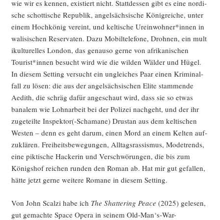
wie wir es ken­nen, exis­tiert nicht. Statt­des­sen gibt es eine nor­di­
sche schot­ti­sche Repu­blik, angel­säch­si­sche König­rei­che, unter
einem Hoch­kö­nig ver­eint, und kel­ti­sche Ureinwohner*innen in
wali­si­schen Reser­va­ten. Dazu Mobil­te­le­fo­ne, Droh­nen, ein mul­t
i­kul­tu­rel­les Lon­don, das genau­so ger­ne von afri­ka­ni­schen
Tourist*innen besucht wird wie die wil­den Wäl­der und Hügel.
In die­sem Set­ting ver­sucht ein unglei­ches Paar einen Kri­mi­nal­
fall zu lösen: die aus der angel­säch­si­schen Eli­te stam­men­de
Aedith, die schräg dafür ange­schaut wird, dass sie so etwas
bana­lem wie Lohn­ar­beit bei der Poli­zei nach­geht, und der ihr
zuge­teil­te Inspektor(-Schamane) Dru­stan aus dem kel­ti­schen
Wes­ten – denn es geht dar­um, einen Mord an einem Kel­ten auf­
zu­klä­ren. Frei­heits­be­we­gun­gen, All­tags­ras­sis­mus, Mode­trends,
eine pik­ti­sche Hacke­rin und Ver­schwö­run­gen, die bis zum
Königs­hof rei­chen run­den den Roman ab. Hat mir gut gefal­len,
hät­te jetzt ger­ne wei­te­re Roma­ne in die­sem Setting.
Von John Scal­zi habe ich
The Shat­te­ring Peace
(2025) gele­sen,
gut gemach­te Space Ope­ra in sei­nem Old-Man‘s‑War-