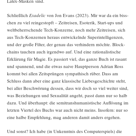
Latex-Mas­ken sind.
Schließ­lich
Exa­de­lic
von Jon Evans (2023). Mir war da ein biss­
chen zu viel rein­ge­stopft – Zeit­rei­sen, Eso­te­rik, Start-ups und
welt­be­herr­schen­de Tech-Kon­zer­ne, noch mehr Zeit­rei­sen, sich
aus Tech-Kon­zer­nen her­aus ent­wi­ckeln­de Super­in­tel­li­gen­zen,
und der gro­ße Fil­ter, der genau das ver­hin­dern möch­te. Block­
chains tau­chen auch irgend­wo auf. Und eine ratio­na­lis­ti­sche
Erklä­rung für Magie. Es pas­siert viel, das gan­ze Buch ist rasant
und span­nend, und die etwas nai­ve Haupt­per­son Adri­an Ross
kommt bei allen Zeit­sprün­gen sym­pa­thisch rüber. Dass am
Schluss dann aber eine ganz klas­si­sche Lie­bes­ge­schich­te steht,
bei aller Beschwö­rung des­sen, dass wir doch so viel wei­ter sind,
was Bezie­hun­gen und Sexua­li­tät angeht, passt dann nur so halb
dazu. Und über­haupt: die semi­trans­hu­ma­nis­ti­sche Auf­lö­sung im
letz­ten Vier­tel des Buchs war auch nicht meins. Inso­fern: nur so
eine hal­be Emp­feh­lung, mag ande­ren damit anders ergehen.
Und sonst? Ich habe (in Unkennt­nis des Com­pu­ter­spiels) die