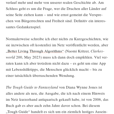
ver­lauf mehr und mehr von unse­rer rea­len Geschich­te ab. Am
Schluss geht es um die Fra­ge, wer die Dra­chen aller Län­der auf
sei­ne Sei­te zie­hen kann – und wie ernst gemeint die Ver­spre­
chen von Bür­ger­rech­ten und Frei­heit sind. Defi­ni­tiv ein inter­es­
san­tes Gedankenspiel.
Nor­ma­ler­wei­se schrei­be ich eher nichts zu Kurz­ge­schich­ten, wie
sie inzwi­schen oft kos­ten­frei im Netz ver­öf­fent­licht wer­den, aber
„Bet­ter Living Through Algo­rith­ms“
(Nao­mi Krit­zer,
Clar­kes­
world
200, May 2023) muss ich dann doch emp­feh­len. Viel ver­
ra­ten kann ich aber trotz­dem nicht dazu – es geht um eine App
mit Lebens­hil­fe­tipps, die Men­schen glück­lich macht – bis zu
einer tat­säch­lich über­ra­schen­den Wendung.
The Tough Gui­de to Fan­tasy­land
von Dia­na Wyn­ne Jones ist
alles ande­re als neu, die Aus­ga­be, die ich nach einem Hin­weis
im Netz kur­zer­hand anti­qua­risch gekauft habe, ist von 2006, das
Buch gab es aber auch zehn Jah­re davor schon. Bei die­sem
„Tough Gui­de“ han­delt es sich um ein ziem­lich lus­ti­ges Aus­ein­