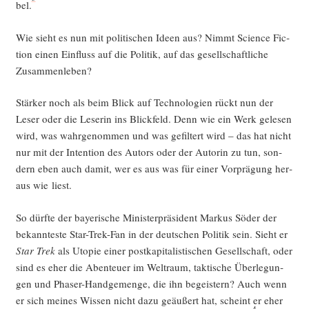
bel.
Wie sieht es nun mit poli­ti­schen Ideen aus? Nimmt Sci­ence Fic­
tion einen Ein­fluss auf die Poli­tik, auf das gesell­schaft­li­che
Zusammenleben?
Stär­ker noch als beim Blick auf Tech­no­lo­gien rückt nun der
Leser oder die Lese­rin ins Blick­feld. Denn wie ein Werk gele­sen
wird, was wahr­ge­nom­men und was gefil­tert wird – das hat nicht
nur mit der Inten­ti­on des Autors oder der Autorin zu tun, son­
dern eben auch damit, wer es aus was für einer Vor­prä­gung her­
aus wie liest.
So dürf­te der baye­ri­sche Minis­ter­prä­si­dent Mar­kus Söder der
bekann­tes­te Star-Trek-Fan in der deut­schen Poli­tik sein. Sieht er
Star Trek
als Uto­pie einer post­ka­pi­ta­lis­ti­schen Gesell­schaft, oder
sind es eher die Aben­teu­er im Welt­raum, tak­ti­sche Über­le­gun­
gen und Pha­ser-Hand­ge­men­ge, die ihn begeis­tern? Auch wenn
er sich mei­nes Wis­sen nicht dazu geäu­ßert hat, scheint er eher
4