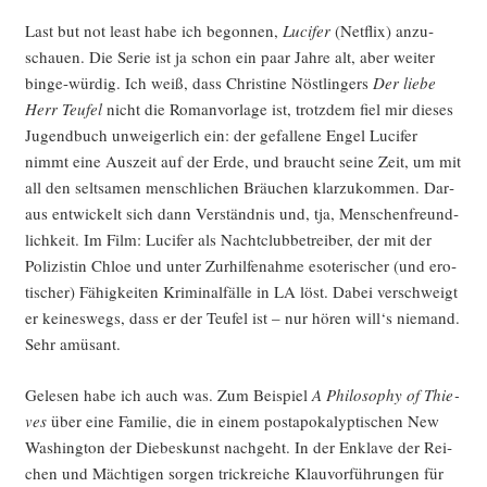
Last but not least habe ich begon­nen,
Luci­fer
(Net­flix) anzu­
schau­en. Die Serie ist ja schon ein paar Jah­re alt, aber wei­ter
bin­ge-wür­dig. Ich weiß, dass Chris­ti­ne Nöst­lin­gers
Der lie­be
Herr Teu­fel
nicht die Roman­vor­la­ge ist, trotz­dem fiel mir die­ses
Jugend­buch unwei­ger­lich ein: der gefal­le­ne Engel Luci­fer
nimmt eine Aus­zeit auf der Erde, und braucht sei­ne Zeit, um mit
all den selt­sa­men mensch­li­chen Bräu­chen klar­zu­kom­men. Dar­
aus ent­wi­ckelt sich dann Ver­ständ­nis und, tja, Men­schen­freund­
lich­keit. Im Film: Luci­fer als Nacht­club­be­trei­ber, der mit der
Poli­zis­tin Chloe und unter Zur­hil­fe­nah­me eso­te­ri­scher (und ero­
ti­scher) Fähig­kei­ten Kri­mi­nal­fäl­le in LA löst. Dabei ver­schweigt
er kei­nes­wegs, dass er der Teu­fel ist – nur hören will‘s nie­mand.
Sehr amüsant.
Gele­sen habe ich auch was. Zum Bei­spiel
A Phi­lo­so­phy of Thie­
ves
über eine Fami­lie, die in einem post­apo­ka­lyp­ti­schen New
Washing­ton der Die­bes­kunst nach­geht. In der Enkla­ve der Rei­
chen und Mäch­ti­gen sor­gen trick­rei­che Klau­vor­füh­run­gen für