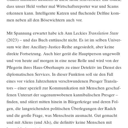
dass unser Held vor­her mal Wirt­schafts­re­por­ter war und Scams
erken­nen kann. Intel­li­gen­te Kat­zen und flu­chen­de Del­fi­ne kom­
men neben all den Böse­wich­tern auch vor.
Mit Span­nung erwar­tet habe ich Ann Leckies
Trans­la­ti­on Sta­te
(2023) – und das Buch ent­täuscht nicht. Es ist im sel­ben Uni­ver­
sum wie ihre Ancil­la­ry-Jus­ti­ce-Rei­he ange­sie­delt, aber kei­ne
direk­te Fort­set­zung. Auch hier gerät die Haupt­per­son unge­wollt
und von heu­te auf mor­gen in eine neue Rol­le und wird von der
Pfle­ge­rin ihres Haus-Ober­haupts zu einer Detek­tiv im Dienst des
diplo­ma­ti­schen Ser­vices. In die­ser Funk­ti­on soll sie den Fall
eines vor vie­len Jahr­zehn­ten ver­schwun­de­nen Pres­ger Trans­la­
tors – einer spe­zi­ell zur Kom­mu­ni­ka­ti­on mit Men­schen geschaf­
fe­nen Unter­art der sagen­um­wo­be­nen kan­ni­ba­li­schen Pres­ger –
fin­den, und stürzt mit­ten hin­ein in Bür­ger­krie­ge und deren Fol­
gen, die lang­rei­chen­den poli­ti­schen Über­le­gun­gen der Rad­ch
und die gro­ße Fra­ge, was Mensch­sein aus­macht. Gut gemacht
und mit Ali­ens (und AIs), die defi­ni­tiv kei­ne Men­schen mit