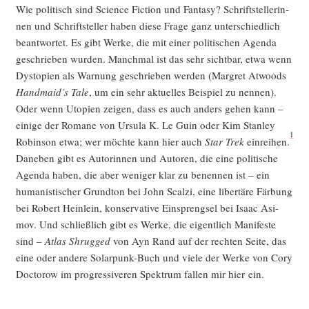
Wie poli­tisch sind Sci­ence Fic­tion und Fan­ta­sy? Schrift­stel­le­rin­
nen und Schrift­stel­ler haben die­se Fra­ge ganz unter­schied­lich
beant­wor­tet. Es gibt Wer­ke, die mit einer poli­ti­schen Agen­da
geschrie­ben wur­den. Manch­mal ist das sehr sicht­bar, etwa wenn
Dys­to­pien als War­nung geschrie­ben wer­den (Mar­gret Atwoods
Handmaid’s Tale
, um ein sehr aktu­el­les Bei­spiel zu nen­nen).
Oder wenn Uto­pien zei­gen, dass es auch anders gehen kann –
eini­ge der Roma­ne von Ursu­la K. Le Guin oder Kim Stan­ley
1
Robin­son etwa; wer möch­te kann hier auch
Star Trek
ein­rei­hen.
Dane­ben gibt es Autorin­nen und Autoren, die eine poli­ti­sche
Agen­da haben, die aber weni­ger klar zu benen­nen ist – ein
huma­nis­ti­scher Grund­ton bei John Scal­zi, eine liber­tä­re Fär­bung
bei Robert Hein­lein, kon­ser­va­ti­ve Ein­spreng­sel bei Isaac Asi­
mov. Und schließ­lich gibt es Wer­ke, die eigent­lich Mani­fes­te
sind –
Atlas Shrug­ged
von Ayn Rand auf der rech­ten Sei­te, das
eine oder ande­re Solar­punk-Buch und vie­le der Wer­ke von Cory
Doc­to­row im pro­gres­si­ve­ren Spek­trum fal­len mir hier ein.