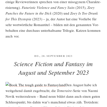
eini­ge Reviewe­rin­nen spre­chen von einer miso­gy­nem Cha­rak­te­
ri­sie­rung).
Futu­ristic Vio­lence and Fan­cy Suits
(2015),
Zoey
Pun­ches the Future in the Dick
(2020) und
Zoey Is Too Drunk
for This Dys­to­pia
(2023) – ja, der Autor hat eine Vor­lie­be für
sehr wort­wört­li­che Roman­ti­tel – bil­den mit den genann­ten Vor­
be­hal­ten eine durch­aus unter­halt­sa­me Tri­lo­gie. Kat­zen kom­men
auch vor.
VERÖFFENTLICHT
DO., 28. SEPTEMBER 2023
AM
Science Fiction und Fantasy im
August und September 2023
Den August habe ich
weit­ge­hend damit zuge­bracht, die
Temer­ai­re
-Serie von Nao­mi
Novik wei­ter­zu­le­sen – Band neun bil­det dann auch einen guten
Schluss­punkt, bis dahin war’s manch­mal etwas zäh. Trotz­dem: