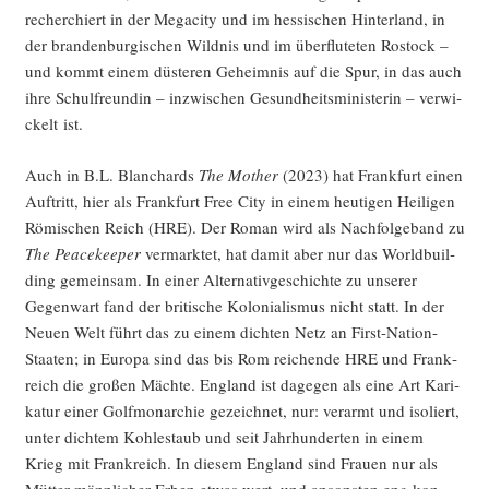
recher­chiert in der Mega­ci­ty und im hes­si­schen Hin­ter­land, in
der bran­den­bur­gi­schen Wild­nis und im über­flu­te­ten Ros­tock –
und kommt einem düs­te­ren Geheim­nis auf die Spur, in das auch
ihre Schul­freun­din – inzwi­schen Gesund­heits­mi­nis­te­rin – ver­wi­
ckelt ist.
Auch in B.L. Blan­chards
The Mother
(2023) hat Frank­furt einen
Auf­tritt, hier als Frank­furt Free City in einem heu­ti­gen Hei­li­gen
Römi­schen Reich (HRE). Der Roman wird als Nach­fol­ge­band zu
The Peace­kee­per
ver­mark­tet, hat damit aber nur das World­buil­
ding gemein­sam. In einer Alter­na­tiv­ge­schich­te zu unse­rer
Gegen­wart fand der bri­ti­sche Kolo­nia­lis­mus nicht statt. In der
Neu­en Welt führt das zu einem dich­ten Netz an First-Nati­on-
Staa­ten; in Euro­pa sind das bis Rom rei­chen­de HRE und Frank­
reich die gro­ßen Mäch­te. Eng­land ist dage­gen als eine Art Kari­
ka­tur einer Golf­mon­ar­chie gezeich­net, nur: ver­armt und iso­liert,
unter dich­tem Koh­le­staub und seit Jahr­hun­der­ten in einem
Krieg mit Frank­reich. In die­sem Eng­land sind Frau­en nur als
Müt­ter männ­li­cher Erben etwas wert, und ansons­ten eng kon­