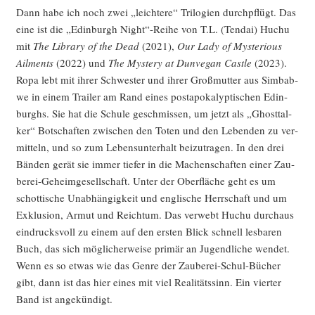
Dann habe ich noch zwei „leich­te­re“ Tri­lo­gien durch­pflügt. Das
eine ist die „Edin­burgh Night“-Reihe von T.L. (Ten­dai) Huchu
mit
The Libra­ry of the Dead
(2021),
Our Lady of Mys­te­rious
Ailm­ents
(2022) und
The Mys­tery at Dun­ve­gan Cast­le
(2023).
Ropa lebt mit ihrer Schwes­ter und ihrer Groß­mutter aus Sim­bab­
we in einem Trai­ler am Rand eines post­apo­ka­lyp­ti­schen Edin­
burghs. Sie hat die Schu­le geschmis­sen, um jetzt als „Ghost­tal­
ker“ Bot­schaf­ten zwi­schen den Toten und den Leben­den zu ver­
mit­teln, und so zum Lebens­un­ter­halt bei­zu­tra­gen. In den drei
Bän­den gerät sie immer tie­fer in die Machen­schaf­ten einer Zau­
be­rei-Geheim­ge­sell­schaft. Unter der Ober­flä­che geht es um
schot­ti­sche Unab­hän­gig­keit und eng­li­sche Herr­schaft und um
Exklu­si­on, Armut und Reich­tum. Das ver­webt Huchu durch­aus
ein­drucks­voll zu einem auf den ers­ten Blick schnell les­ba­ren
Buch, das sich mög­li­cher­wei­se pri­mär an Jugend­li­che wen­det.
Wenn es so etwas wie das Gen­re der Zau­be­rei-Schul-Bücher
gibt, dann ist das hier eines mit viel Rea­li­täts­sinn. Ein vier­ter
Band ist angekündigt.