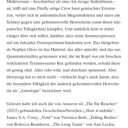
Mul­ti­ver­sum – beschrie­ben als eine Art rie­si­ge Sei­fen­bla­sen –
an, trifft auf eine Fire­fly-arti­ge Crew bunt gemisch­ter Exis­ten­
zen, ver­irrt sich in außer­ir­di­schen Mega­struk­tu­ren und muss am
Schluss gegen eine geheim­nis­vol­le Herr­sche­rin (samt deren tele­
pa­ti­scher Fähig­kei­ten) kämp­fen. Und natür­lich lernt er dabei
eini­ges über sich selbst, dar­über, dass sei­ne Som­mer­spros­sen
auf ein ris­kan­tes Gen­ex­pe­ri­ment hin­deu­ten usw. Das titel­ge­ben­
de Nophex Gloss ist das Mate­ri­al, das alles antreibt, und das aus
Quan­ten­kris­tal­len gewon­nen wird, die im Kopf von ein biss­chen
ver­klei­de­ten Tyran­no­sau­rus Rex gefun­den wer­den, sobald die­se
alt genug sind. Alles sehr wild, und durch­aus span­nend. Aber
über­zeugt hat es mich nicht – viel­leicht liegt’s auch dar­an, dass
die beson­de­re Fähig­keit der ande­ren geheim­nis­vol­len Herr­sche­
rin als „Astro­lo­gie“ bezeich­net wird.
Gele­sen habe ich auch die von Ama­zon als „The Far Rea­ches“
(2023) gebün­del­ten Geschichten/Novellen („How it unfolds“,
James S.A. Corey, „Void“ von Vero­ni­ca Roth, „Fal­ling Bodies“
von Rebec­ca Roan­horse, „The Long Game“ von Ann Leckie,