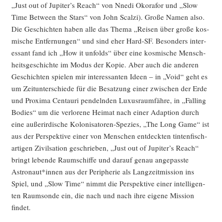
„Just out of Jupiter’s Reach“ von Nne­di Oko­ra­for und „Slow
Time Bet­ween the Stars“ von John Scal­zi). Gro­ße Namen also.
Die Geschich­ten haben alle das The­ma „Rei­sen über gro­ße kos­
mi­sche Ent­fer­nun­gen“ und sind eher Hard-SF. Beson­ders inter­
es­sant fand ich „How it unfolds“ über eine kos­mi­sche Mensch­
heits­ge­schich­te im Modus der Kopie. Aber auch die ande­ren
Geschich­ten spie­len mir inter­es­san­ten Ideen – in „Void“ geht es
um Zeit­un­ter­schie­de für die Besat­zung einer zwi­schen der Erde
und Pro­xi­ma Cen­tau­ri pen­deln­den Luxus­raum­fäh­re, in „Fal­ling
Bodies“ um die ver­lo­re­ne Hei­mat nach einer Adap­ti­on durch
eine außer­ir­di­sche Kolo­ni­sa­to­ren-Spe­zi­es, „The Long Game“ ist
aus der Per­spek­ti­ve einer von Men­schen ent­deck­ten tin­ten­fisch­
ar­ti­gen Zivil­sa­ti­on geschrie­ben, „Just out of Jupiter’s Reach“
bringt leben­de Raum­schif­fe und dar­auf genau ange­pass­te
Astronaut*innen aus der Peri­phe­rie als Lang­zeit­mis­si­on ins
Spiel, und „Slow Time“ nimmt die Per­spek­ti­ve einer intel­li­gen­
ten Raum­son­de ein, die nach und nach ihre eige­ne Mis­si­on
findet.