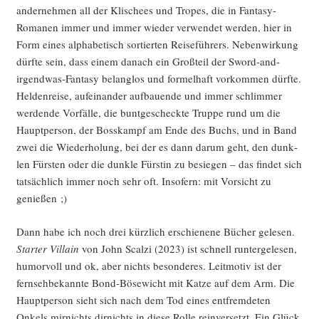
an­der­neh­men all der Kli­schees und Tro­pes, die in Fan­ta­sy-
Roma­nen immer und immer wie­der ver­wen­det wer­den, hier in
Form eines alpha­be­tisch sor­tier­ten Rei­se­füh­rers. Neben­wir­kung
dürf­te sein, dass einem danach ein Groß­teil der Sword-and-
irgend­was-Fan­ta­sy belang­los und for­mel­haft vor­kom­men dürf­te.
Hel­den­rei­se, auf­ein­an­der auf­bau­en­de und immer schlim­mer
wer­den­de Vor­fäl­le, die bunt­ge­scheck­te Trup­pe rund um die
Haupt­per­son, der Boss­kampf am Ende des Buchs, und in Band
zwei die Wie­der­ho­lung, bei der es dann dar­um geht, den dunk­
len Fürs­ten oder die dunk­le Fürs­tin zu besie­gen – das fin­det sich
tat­säch­lich immer noch sehr oft. Inso­fern: mit Vor­sicht zu
genießen ;)
Dann habe ich noch drei kürz­lich erschie­ne­ne Bücher gele­sen.
Star­ter Vil­lain
von John Scal­zi (2023) ist schnell run­ter­ge­le­sen,
humor­voll und ok, aber nichts beson­de­res. Leit­mo­tiv ist der
fern­seh­be­kann­te Bond-Böse­wicht mit Kat­ze auf dem Arm. Die
Haupt­per­son sieht sich nach dem Tod eines ent­frem­de­ten
Onkels mir­nichts dir­nichts in die­se Rol­le rein­ver­setzt. Ein Glück,