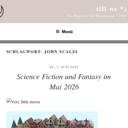
Zum
till we *)
Inhalt
Das Blog von Till Westermayer * 2002
springen
Menü
SCHLAGWORT:
JOHN SCALZI
VERÖFFENTLICHT
DI., 2. JUNI 2026
AM
Science Fiction und Fantasy im
Mai 2026