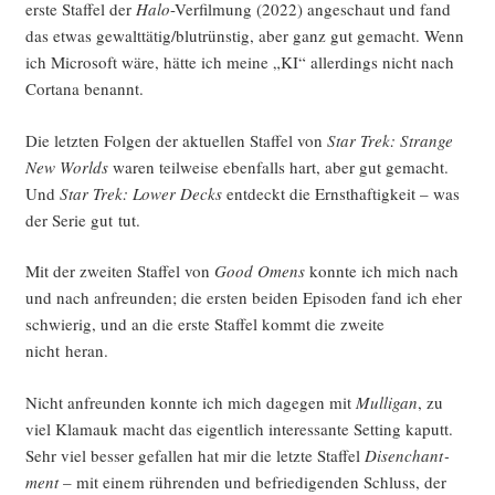
ers­te Staf­fel der
Halo
-Ver­fil­mung (2022) ange­schaut und fand
das etwas gewalttätig/blutrünstig, aber ganz gut gemacht. Wenn
ich Micro­soft wäre, hät­te ich mei­ne „KI“ aller­dings nicht nach
Cort­a­na benannt.
Die letz­ten Fol­gen der aktu­el­len Staf­fel von
Star Trek: Stran­ge
New Worlds
waren teil­wei­se eben­falls hart, aber gut gemacht.
Und
Star Trek: Lower Decks
ent­deckt die Ernst­haf­tig­keit – was
der Serie gut tut.
Mit der zwei­ten Staf­fel von
Good Omens
konn­te ich mich nach
und nach anfreun­den; die ers­ten bei­den Epi­so­den fand ich eher
schwie­rig, und an die ers­te Staf­fel kommt die zwei­te
nicht heran.
Nicht anfreun­den konn­te ich mich dage­gen mit
Mul­ligan
, zu
viel Kla­mauk macht das eigent­lich inter­es­san­te Set­ting kaputt.
Sehr viel bes­ser gefal­len hat mir die letz­te Staf­fel
Disen­chant­
ment
– mit einem rüh­ren­den und befrie­di­gen­den Schluss, der