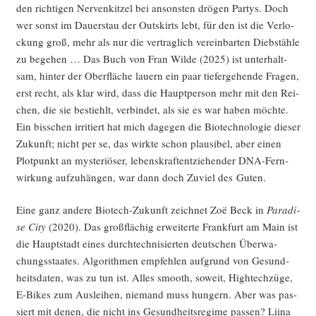
den rich­ti­gen Ner­ven­kit­zel bei ansons­ten drö­gen Par­tys. Doch
wer sonst im Dau­er­stau der Out­skirts lebt, für den ist die Ver­lo­
ckung groß, mehr als nur die ver­trag­lich ver­ein­bar­ten Dieb­stäh­le
zu bege­hen … Das Buch von Fran Wil­de (2025) ist unter­halt­
sam, hin­ter der Ober­flä­che lau­ern ein paar tie­fer­ge­hen­de Fra­gen,
erst recht, als klar wird, dass die Haupt­per­son mehr mit den Rei­
chen, die sie bestiehlt, ver­bin­det, als sie es war haben möch­te.
Ein biss­chen irri­tiert hat mich dage­gen die Bio­tech­no­lo­gie die­ser
Zukunft; nicht per se, das wirk­te schon plau­si­bel, aber einen
Plot­punkt an mys­te­riö­ser, lebens­kraft­ent­zie­hen­der DNA-Fern­
wir­kung auf­zu­hän­gen, war dann doch Zuviel des Guten.
Eine ganz ande­re Bio­tech-Zukunft zeich­net Zoë Beck in
Para­di­
se City
(2020). Das groß­flä­chig erwei­ter­te Frank­furt am Main ist
die Haupt­stadt eines durch­tech­ni­sier­ten deut­schen Über­wa­
chungs­staa­tes. Algo­rith­men emp­feh­len auf­grund von Gesund­
heits­da­ten, was zu tun ist. Alles smooth, soweit, High­tech­zü­ge,
E‑Bikes zum Aus­lei­hen, nie­mand muss hun­gern. Aber was pas­
siert mit denen, die nicht ins Gesund­heits­re­gime pas­sen? Lii­na