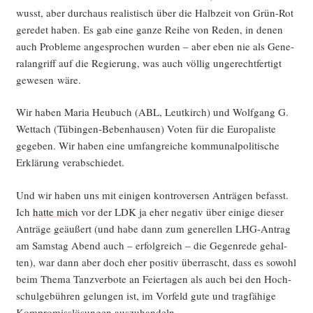
wusst, aber durch­aus rea­lis­tisch über die Halb­zeit von Grün-Rot
gere­det haben. Es gab eine gan­ze Rei­he von Reden, in denen
auch Pro­ble­me ange­spro­chen wur­den – aber eben nie als Gene­
ral­an­griff auf die Regie­rung, was auch völ­lig unge­recht­fer­tigt
gewe­sen wäre.
Wir haben Maria Heu­buch (ABL, Leut­kirch) und Wolf­gang G.
Wettach (Tübin­gen-Beben­hau­sen) Voten für die Euro­pa­lis­te
gege­ben. Wir haben eine umfang­rei­che kom­mu­nal­po­li­ti­sche
Erklä­rung verabschiedet.
Und wir haben uns mit eini­gen kon­tro­ver­sen Anträ­gen befasst.
Ich
hat­te mich
vor der LDK ja eher nega­tiv über eini­ge die­ser
Anträ­ge geäu­ßert (und habe dann zum gene­rel­len LHG-Antrag
am Sams­tag Abend auch – erfolg­reich – die Gegen­re­de gehal­
ten), war dann aber doch eher posi­tiv über­rascht, dass es sowohl
beim The­ma Tanz­ver­bo­te an Fei­er­ta­gen als auch bei den Hoch­
schul­ge­büh­ren gelun­gen ist, im Vor­feld gute und trag­fä­hi­ge
Kom­pro­miss­lö­sun­gen auszuhandeln.