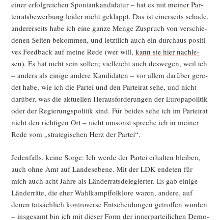
einer erfolg­rei­chen Spon­tankan­di­da­tur – hat es mit
mei­ner Par­
tei­rats­be­wer­bung
lei­der nicht geklappt. Das ist einer­seits scha­de,
ande­rer­seits habe ich eine gan­ze Men­ge Zuspruch von ver­schie­
de­nen Sei­ten bekom­men, und letzt­lich auch ein durch­aus posi­ti­
ves Feed­back auf mei­ne Rede (wer will,
kann sie hier nach­le­
sen
). Es hat nicht sein sol­len; viel­leicht auch des­we­gen, weil ich
– anders als eini­ge ande­re Kan­di­da­ten – vor allem dar­über gere­
det habe, wie ich die Par­tei und den Par­tei­rat sehe, und nicht
dar­über, was die aktu­el­len Her­aus­for­de­run­gen der Euro­pa­po­li­tik
oder der Regie­rungs­po­li­tik sind. Für bei­des sehe ich im Par­tei­rat
nicht den rich­ti­gen Ort – nicht umsonst spre­che ich in mei­ner
Rede vom „stra­te­gi­schen Herz der Partei“.
Jeden­falls, kei­ne Sor­ge: Ich wer­de der Par­tei erhal­ten blei­ben,
auch ohne Amt auf Lan­des­ebe­ne. Mit der LDK ende­ten für
mich auch acht Jah­re als Län­der­rats­de­le­gier­ter. Es gab eini­ge
Län­der­rä­te, die eher Wahl­kampf­folk­lo­re waren, ande­re, auf
denen tat­säch­lich kon­tro­ver­se Ent­schei­dun­gen getrof­fen wur­den
– ins­ge­samt bin ich mit die­ser Form der inner­par­tei­li­chen Demo­