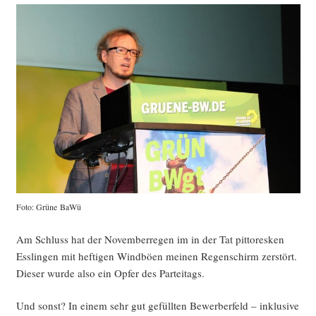
Foto: Grü­ne BaWü
Am Schluss hat der Novem­ber­re­gen im in der Tat pit­to­res­ken
Ess­lin­gen mit hef­ti­gen Wind­bö­en mei­nen Regen­schirm zer­stört.
Die­ser wur­de also ein Opfer des Parteitags.
Und sonst? In einem sehr gut gefüll­ten Bewer­ber­feld – inklu­si­ve