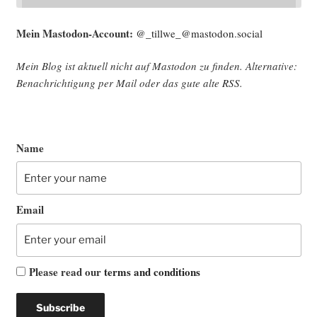
Mein Mast­o­don-Account:
@_tillwe_@mastodon.social
Mein Blog ist aktu­ell nicht auf Mast­o­don zu fin­den. Alter­na­ti­ve:
Benach­rich­ti­gung per Mail oder das gute alte
RSS
.
Name
Email
Please read our
terms and conditions