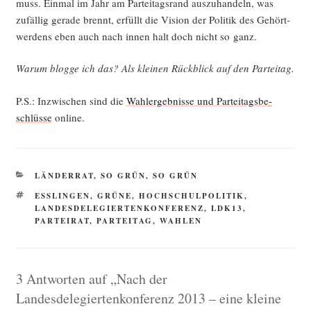
muss. Ein­mal im Jahr am Par­tei­tags­rand aus­zu­han­deln, was
zufäl­lig gera­de brennt, erfüllt die Visi­on der Poli­tik des Gehört­
wer­dens eben auch nach innen halt doch nicht so ganz.
War­um blog­ge ich das? Als klei­nen Rück­blick auf den Parteitag.
P.S.: Inzwi­schen sind die
Wahl­er­geb­nis­se und Par­tei­tags­be­
schlüs­se
online.
KATEGORIEN
LÄNDERRAT
,
SO GRÜN, SO GRÜN
SCHLAGWÖRTER
ESSLINGEN
,
GRÜNE
,
HOCHSCHULPOLITIK
,
LANDESDELEGIERTENKONFERENZ
,
LDK13
,
PARTEIRAT
,
PARTEITAG
,
WAHLEN
3 Antworten auf „Nach der
Landesdelegiertenkonferenz 2013 – eine kleine