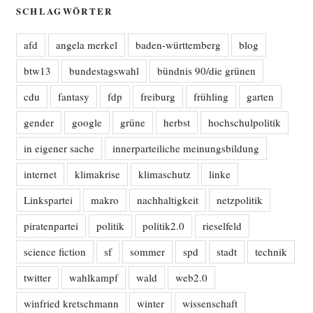
SCHLAGWÖRTER
afd
angela merkel
baden-württemberg
blog
btw13
bundestagswahl
bündnis 90/die grünen
cdu
fantasy
fdp
freiburg
frühling
garten
gender
google
grüne
herbst
hochschulpolitik
in eigener sache
innerparteiliche meinungsbildung
internet
klimakrise
klimaschutz
linke
Linkspartei
makro
nachhaltigkeit
netzpolitik
piratenpartei
politik
politik2.0
rieselfeld
science fiction
sf
sommer
spd
stadt
technik
twitter
wahlkampf
wald
web2.0
winfried kretschmann
winter
wissenschaft