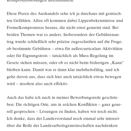
Die­se Pra­xis des Aus­han­dels sehe ich ja durch­aus mit gemisch­
ten Gefüh­len. All­zu oft kom­men dabei Lip­pen­be­kennt­nis­se und
For­mel­kom­pro­mis­se her­aus, die nicht ernst gemeint sind. Bei
bei­den The­men war es anders. Ins­be­son­de­re der Gebüh­ren­an­
trag wur­de schließ­lich sehr prä­zi­se zuge­schnit­ten auf die Fra­ge,
ob bestimm­te Gebüh­ren – etwa für außer­cur­ri­cu­la­re Akti­vi­tä­ten
oder für Eig­nungs­tests – tat­säch­lich als Muss-Rege­lung im
Gesetz ste­hen müs­sen, oder ob es nicht beim bis­he­ri­gen „Kann“
blei­ben kann. Damit war er dann klar mehr­heits­fä­hig, und ich
gehe davon aus, dass sich hier auch tat­säch­lich etwas bewe­gen
wird – inso­fern also auch effektiv.
Auch das habe ich auch in mei­ner Bewer­bungs­re­de geschrie­
ben: Die rich­ti­gen Orte, um in sol­chen Kon­flik­ten – ganz gene­
rell gespro­chen – Lösun­gen zu fin­den, haben wir noch nicht.
Ich den­ke, dass der Lan­des­vor­stand noch ein­mal sehr inten­siv
über die Rol­le der Lan­des­ar­beits­ge­mein­schaf­ten nach­den­ken