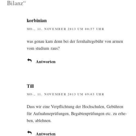
Bilanz“
korbinian
MO., 11. NOVEMBER 2013 UM 00:57 UHR
was genau kam denn bei der fern­hal­te­ge­bühr von armen
vom stu­di­um raus?
Antworten
Till
MO., 11. NOVEMBER 2013 UM 09:03 UHR
Dass wir eine Ver­pflich­tung der Hoch­schu­len, Gebüh­ren
für Auf­nah­me­prü­fun­gen, Begab­ten­prü­fun­gen etc. zu erhe­
ben, ablehnen.
Antworten