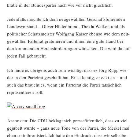
kra­tie in der Bun­des­par­tei nach wie vor nicht glücklich.
Jeden­falls möch­te ich dem neu­ge­wähl­ten Geschäfts­füh­ren­den
Lan­des­vor­stand – Oli­ver Hil­den­brand, Thek­la Wal­ker, und als
poli­ti­scher Schatz­meis­ter Wolf­gang Kai­ser eben­so wie dem neu­
ge­wähl­ten
Par­tei­rat
gra­tu­lie­ren und ihnen eine gute Hand bei
den kom­men­den Her­aus­for­de­run­gen wün­schen. Die wird da auf
jeden Fall gebraucht.
Ich fin­de es übri­gens auch sehr wich­tig, dass es Jörg Rupp wie­
der in den Par­tei­rat geschafft hat. Er ist kan­tig, er eckt an – und
auch das braucht es, wenn ein Par­tei­rat die Par­tei tat­säch­lich
reprä­sen­tie­ren soll.
Ansons­ten: Die CDU beklagt sich pres­se­öf­fent­lich, dass zu viel
geju­belt wur­de – ganz neue Töne von der Par­tei, die Mer­kel mal
eben so inthro­ni­siert. Ich hat­te den Ein­druck, dass wir selbst­be­