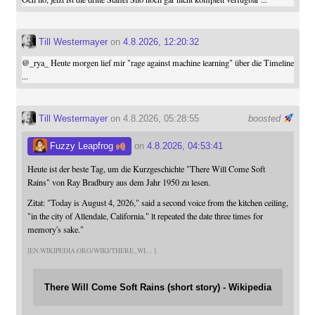
Till Westermayer
on
4.8.2026, 12:20:32
@
_rya_
Heute morgen lief mir "rage against machine learning" über die Timeline
...
Till Westermayer
on 4.8.2026, 05:28:55
boosted
Fuzzy Leapfrog
on
4.8.2026, 04:53:41
Heute ist der beste Tag, um die Kurzgeschichte "There Will Come Soft
Rains" von Ray Bradbury aus dem Jahr 1950 zu lesen.
Zitat: "Today is August 4, 2026," said a second voice from the kitchen ceiling,
"in the city of Allendale, California." lt repeated the date three times for
memory's sake."
EN.WIKIPEDIA.ORG/WIKI/THERE_WI
There Will Come Soft Rains (short story) - Wikipedia