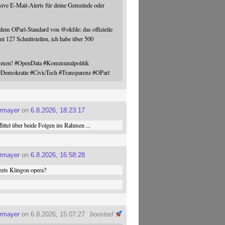
sive E-Mail-Alerts für deine Gemeinde oder
 dem OParl-Standard von
@
okfde
: das offizielle
nt 127 Schnittstellen, ich habe über 500
ommen!
#
OpenData
#
Kommunalpolitik
#
Demokratie
#
CivicTech
#
Transparenz
#
OParl
ermayer
on
6.8.2026, 18:23:17
ttel über beide Folgen im Rahmen ...
ermayer
on
6.8.2026, 16:58:28
ets Klingon opera?
ermayer
on 6.8.2026, 15:07:27
boosted