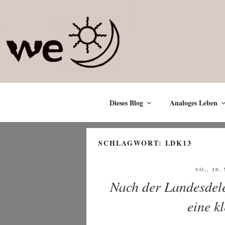
Zum
Inhalt
springen
Dieses Blog
Analoges Leben
SCHLAGWORT:
LDK13
VERÖFF
SO., 10
AM
Nach der Landesdele
eine k