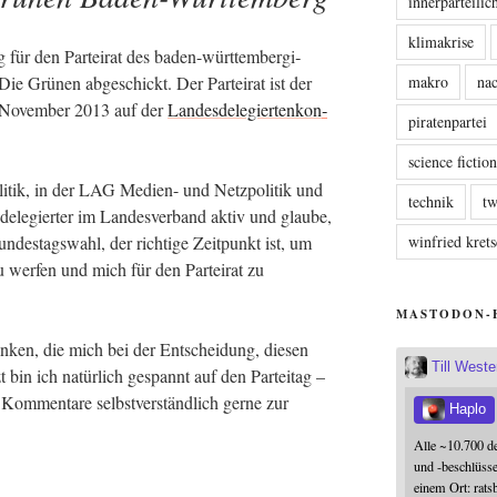
innerparteili
klimakrise
ür den Par­tei­rat des baden-würt­tem­ber­gi­
e Grü­nen abge­schickt. Der Par­tei­rat ist der
makro
nac
im Novem­ber 2013 auf der
Lan­des­de­le­gier­ten­kon­
piratenpartei
science fictio
i­tik, in der LAG Medi­en- und Netz­po­li­tik und
technik
tw
­de­le­gier­ter im Lan­des­ver­band aktiv und glau­be,
un­des­tags­wahl, der rich­ti­ge Zeit­punkt ist, um
winfried kre
 wer­fen und mich für den Par­tei­rat zu
MASTODON-
n­ken, die mich bei der Ent­schei­dung, die­sen
Till West
 bin ich natür­lich gespannt auf den Par­tei­tag –
om­men­ta­re selbst­ver­ständ­lich ger­ne zur
Haplo
Alle ~10.700 d
und -beschlüss
einem Ort: rats