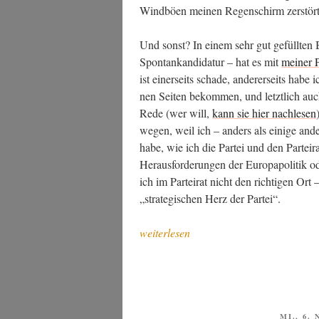
Wind­bö­en mei­nen Regen­schirm zer­stört
Und sonst? In einem sehr gut gefüll­ten Bew
Spon­tankan­di­da­tur – hat es mit
mei­ner P
ist einer­seits scha­de, ande­rer­seits hab
nen Sei­ten bekom­men, und letzt­lich auch
Rede (wer will,
kann sie hier nach­le­sen
we­gen, weil ich – anders als eini­ge ande­
habe, wie ich die Par­tei und den Par­tei­r
Her­aus­for­de­run­gen der Euro­pa­po­li­tik 
ich im Par­tei­rat nicht den rich­ti­gen O
„stra­te­gi­schen Herz der Partei“.
„Nach
weiterlesen
der
Lan­
des­
de­
le­
VERÖFF
MI., 6.