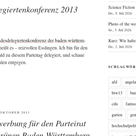
egiertenkonferenz 2013
Science Fiction
Do., 9. Juli 2026
Photo of the we
So., 5. Juli 2026
des­de­le­gier­ten­kon­fe­renz der baden-würt­tem­
Kurz: Wie halte
Do., 2. Juli 2026
eißt es – reiz­vol­len Ess­lin­gen. Ich bin für den
d zu die­sem Par­tei­tag dele­giert, und schaue
h­len entgegen.
SCHLAGWÖR
afd
angel
btw13
bu
cdu
fanta
FENTLICHT
. OKTOBER 2013
garten
ge
werbung für den Parteirat
hochschulpoli
Grünen Baden-Württemberg