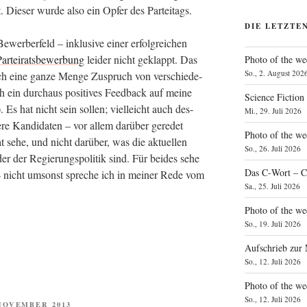
. Die­ser wur­de also ein Opfer des Parteitags.
DIE LETZTE
er­ber­feld – inklu­si­ve einer erfolg­rei­chen
ar­tei­rats­be­wer­bung
lei­der nicht geklappt. Das
Photo of the we
So., 2. August 202
e ich eine gan­ze Men­ge Zuspruch von ver­schie­de­
 ein durch­aus posi­ti­ves Feed­back auf mei­ne
Science Fiction
). Es hat nicht sein sol­len; viel­leicht auch des­
Mi., 29. Juli 2026
re Kan­di­da­ten – vor allem dar­über gere­det
Photo of the we
at sehe, und nicht dar­über, was die aktu­el­len
So., 26. Juli 2026
oder der Regie­rungs­po­li­tik sind. Für bei­des sehe
Das C‑Wort – C
rt – nicht umsonst spre­che ich in mei­ner Rede vom
Sa., 25. Juli 2026
Photo of the we
So., 19. Juli 2026
Aufschrieb zur
So., 12. Juli 2026
Photo of the w
So., 12. Juli 2026
ENTLICHT
 NOVEMBER 2013