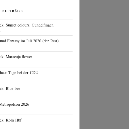
N BEITRÄGE
ek: Sunset colours, Gundelfingen
6
 und Fantasy im Juli 2026 (der Rest)
ek: Maracuja flower
haos-Tage bei der CDU
ek: Blue bee
 Metropolcon 2026
eek: Köln Hbf