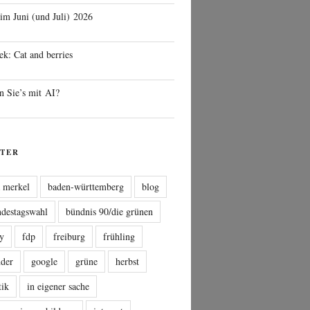
 im Juni (und Juli) 2026
ek: Cat and berries
n Sie’s mit AI?
TER
a merkel
baden-württemberg
blog
ndestagswahl
bündnis 90/die grünen
sy
fdp
freiburg
frühling
nder
google
grüne
herbst
tik
in eigener sache