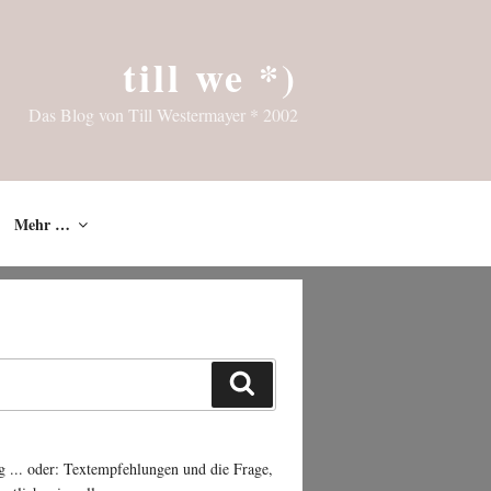
till we *)
Das Blog von Till Westermayer * 2002
Mehr …
Suchen
g ... oder: Textempfehlungen und die Frage,