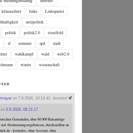
che meinungsbildung
internet
klimaschutz
linke
Linkspartei
hhaltigkeit
netzpolitik
politik
politik2.0
rieselfeld
n
sf
sommer
spd
stadt
itter
wahlkampf
wald
web2.0
tschmann
winter
wissenschaft
FEED
ermayer
on 7.8.2026, 10:12:43
boosted
on
5.8.2026, 08:21:17
eutschen Gemeinden, über 60.000 Ratsanträge
e mit Abstimmungsergebnissen, durchsuchbar an
blick.de - kostenlos, ohne Account, ohne