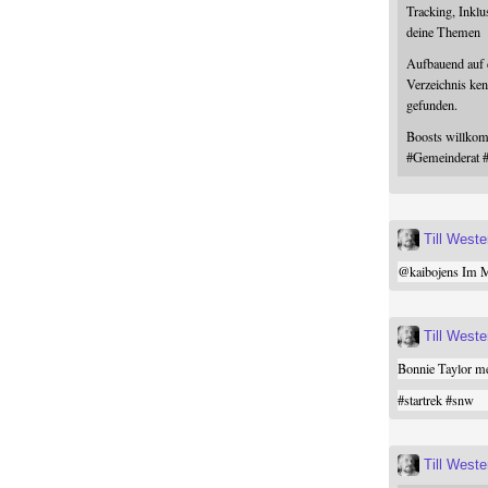
Tracking, Inklu
deine Themen
Aufbauend auf
Verzeichnis ken
gefunden.
Boosts willk
#
Gemeinderat
Till West
@
kaibojens
Im Mi
Till West
Bonnie Taylor me
#
startrek
#
snw
Till West