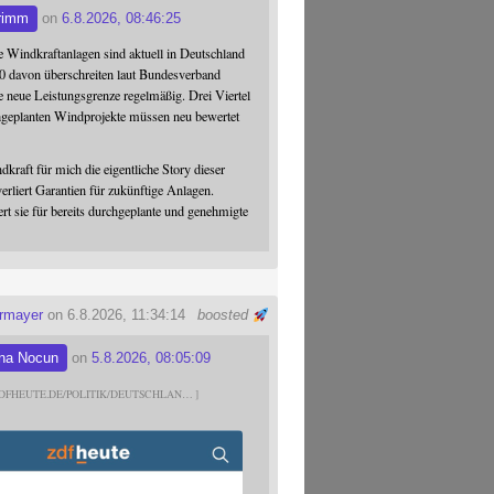
rimm
on
6.8.2026, 08:46:25
 Windkraftanlagen sind aktuell in Deutschland
0 davon überschreiten laut Bundesverband
 neue Leistungsgrenze regelmäßig. Drei Viertel
hgeplanten Windprojekte müssen neu bewertet
dkraft für mich die eigentliche Story dieser
verliert Garantien für zukünftige Anlagen.
ert sie für bereits durchgeplante und genehmigte
ermayer
on 6.8.2026, 11:34:14
boosted
na Nocun
on
5.8.2026, 08:05:09
DFHEUTE.DE/POLITIK/DEUTSCHLAN