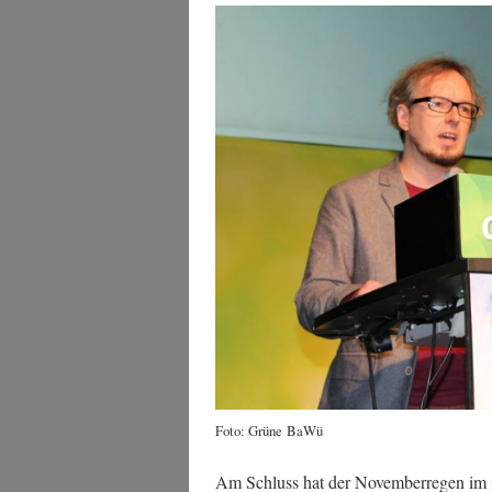
Foto: Grü­ne BaWü
Am Schluss hat der Novem­ber­re­gen im in d