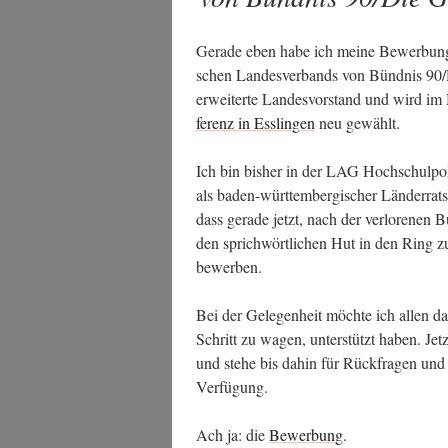
fe­
renz
Gera­de eben habe ich mei­ne Bewer­bung f
2013“
schen Lan­des­ver­bands von Bünd­nis 90/Di
erwei­ter­te Lan­des­vor­stand und wird 
fe­renz in Ess­lin­gen
neu gewählt.
Ich bin bis­her in der LAG Hoch­schul­po­l
als baden-würt­tem­ber­gi­scher Län­der­rats
dass gera­de jetzt, nach der ver­lo­re­nen B
den sprich­wört­li­chen Hut in den Ring zu
bewerben.
Bei der Gele­gen­heit möch­te ich allen da
Schritt zu wagen, unter­stützt haben. Jetzt
und ste­he bis dahin für Rück­fra­gen und K
Verfügung.
Ach ja: die
Bewer­bung
.