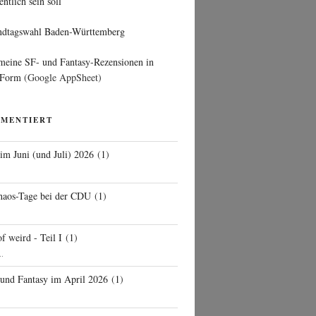
entlich sein soll
ndtagswahl Baden-Württemberg
 meine SF- und Fantasy-Rezensionen in
 Form
(Google AppSheet)
MMENTIERT
 im Juni (und Juli) 2026
(
1
)
d
haos-Tage bei der CDU
(
1
)
f weird - Teil I
(
1
)
..
 und Fantasy im April 2026
(
1
)