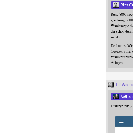
Rico G
Rund 8000 neue
genehmigt. 600
Windenergie die
der schon durc
werden.
Deshalb ist Win
Gesetze: Solar 
Windkraft verli
Anlagen.
Till West
Kathari
Hintergrund:
Z