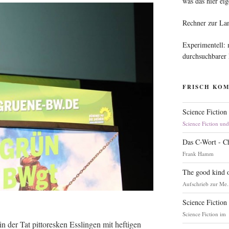
was das hier eig
Rechner zur La
Experimentell:
durchsuchbarer
FRISCH KO
Science Fiction
Science Fiction un
Das C-Wort - C
Frank Hamm
The good kind o
Aufschrieb zur Me.
Science Fiction
Science Fiction im
er Tat pit­to­res­ken Ess­lin­gen mit hef­ti­gen