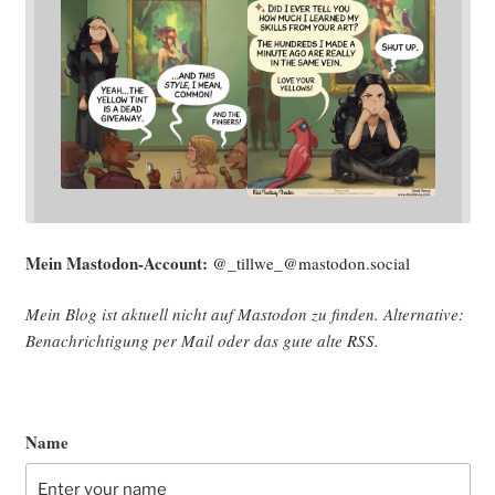
Mein Mast­o­don-Account:
@_tillwe_@mastodon.social
Mein Blog ist aktu­ell nicht auf Mast­o­don zu fin­den. Alter­na­ti­ve:
Benach­rich­ti­gung per Mail oder das gute alte
RSS
.
Name