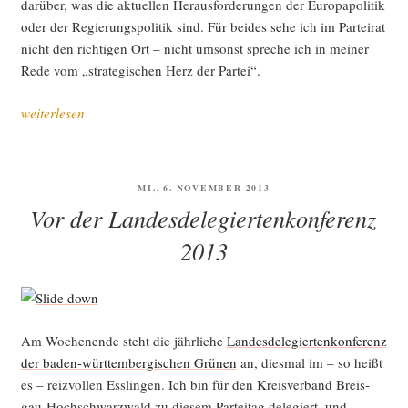
dar­über, was die aktu­el­len Her­aus­for­de­run­gen der Euro­pa­po­li­tik
oder der Regie­rungs­po­li­tik sind. Für bei­des sehe ich im Par­tei­rat
nicht den rich­ti­gen Ort – nicht umsonst spre­che ich in mei­ner
Rede vom „stra­te­gi­schen Herz der Partei“.
„Nach
weiterlesen
der
Lan­
des­
VERÖFFENTLICHT
MI., 6. NOVEMBER 2013
de­
AM
Vor der Landesdelegiertenkonferenz
le­
gier­
2013
ten­
kon­
fe­
renz
Am Wochen­en­de steht die jähr­li­che
Lan­des­de­le­gier­ten­kon­fe­renz
2013
der baden-würt­tem­ber­gi­schen Grü­nen
an, dies­mal im – so heißt
–
es – reiz­vol­len Ess­lin­gen. Ich bin für den Kreis­ver­band Breis­
eine
gau-Hoch­schwarz­wald zu die­sem Par­tei­tag dele­giert, und