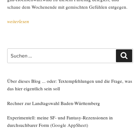
klei­
schaue dem Wochen­en­de mit gemisch­ten Gefüh­len entgegen.
ne
Bilanz“
„Vor
weiterlesen
der
Lan­
des­
de­
Suche
Such
le­
nach:
gier­
ten­
kon­
Über dieses Blog ... oder: Textempfehlungen und die Frage, was
fe­
das hier eigentlich sein soll
renz
Rechner zur Landtagswahl Baden-Württemberg
2013“
Experimentell: meine SF- und Fantasy-Rezensionen in
durchsuchbarer Form
(Google AppSheet)