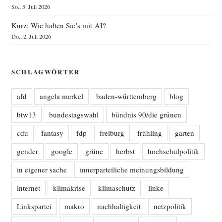
So., 5. Juli 2026
Kurz: Wie halten Sie’s mit AI?
Do., 2. Juli 2026
SCHLAGWÖRTER
afd
angela merkel
baden-württemberg
blog
btw13
bundestagswahl
bündnis 90/die grünen
cdu
fantasy
fdp
freiburg
frühling
garten
gender
google
grüne
herbst
hochschulpolitik
in eigener sache
innerparteiliche meinungsbildung
internet
klimakrise
klimaschutz
linke
Linkspartei
makro
nachhaltigkeit
netzpolitik