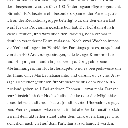
tiert, ins­ge­samt wur­den über 400 Ände­rungs­an­trä­ge ein­ge­reicht.
Für mich ist’s inso­fern ein beson­ders span­nen­der Par­tei­tag, als
ich an der Redak­ti­ons­grup­pe betei­ligt war, die den ers­ten Ent­
wurf für das Pro­gramm geschrie­ben hat. Der lief dann durch
vie­le Gre­mi­en, und wird auch den Par­tei­tag noch ein­mal in
deut­lich ver­än­der­ter Form ver­las­sen. Nach zwei Wochen inten­si­
ver Ver­hand­lun­gen im Vor­feld des Par­tei­tags gibt es, aus­ge­hend
von den 400 Ände­rungs­an­trä­gen, jede Men­ge Kom­pro­mis­se
und Eini­gun­gen – und ein paar weni­ge, übrig­ge­blie­be­ne
Abstim­mun­gen. Im Hoch­schul­ka­pi­tel wird es bei­spiels­wei­se um
die Fra­ge einer Mas­ter­platz­ga­ran­tie und dar­um, ob es eine Aus­
sa­ge zu Stu­di­en­ge­büh­ren für Stu­die­ren­de aus dem Nicht-EU-
Aus­land geben soll. Bei ande­ren The­men – etwa mehr Trans­pa­
renz hin­sicht­lich der Hoch­schul­haus­hal­te oder der Mög­lich­keit
eines Teil­zeit­stu­di­ums – hat es (modi­fi­zier­te) Über­nah­men gege­
ben. Wer es genau­er wis­sen will, fin­det alle Ver­fah­rens­über­sich­
ten mit dem aktu­el­len Stand unter dem Link oben. Eini­ges wird
sicher­lich auch erst auf dem Par­tei­tag aus­ver­han­delt werden.