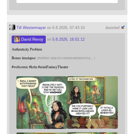
Till Westermayer
on 6.8.2026, 07:43:10
boosted
David Revoy
on
5.8.2026, 16:01:12
Authenticity Problem
Bonus timelapse:
PEPPERCARROT.COM/EN/MINIFANTAS
#
webcomic
#
krita
#
miniFantasyTheater