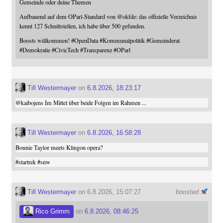
Gemeinde oder deine Themen
Aufbauend auf dem OParl-Standard von
@
okfde
: das offizielle Verzeichnis
kennt 127 Schnittstellen, ich habe über 500 gefunden.
Boosts willkommen!
#
OpenData
#
Kommunalpolitik
#
Gemeinderat
#
Demokratie
#
CivicTech
#
Transparenz
#
OParl
Till Westermayer
on
6.8.2026, 18:23:17
@
kaibojens
Im Mittel über beide Folgen im Rahmen ...
Till Westermayer
on
6.8.2026, 16:58:28
Bonnie Taylor meets Klingon opera?
#
startrek
#
snw
Till Westermayer
on 6.8.2026, 15:07:27
boosted
Rico Grimm
on
6.8.2026, 08:46:25