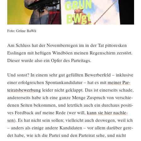
Foto: Grü­ne BaWü
Am Schluss hat der Novem­ber­re­gen im in der Tat pit­to­res­ken
Ess­lin­gen mit hef­ti­gen Wind­bö­en mei­nen Regen­schirm zer­stört.
Die­ser wur­de also ein Opfer des Parteitags.
Und sonst? In einem sehr gut gefüll­ten Bewer­ber­feld – inklu­si­ve
einer erfolg­rei­chen Spon­tankan­di­da­tur – hat es mit
mei­ner Par­
tei­rats­be­wer­bung
lei­der nicht geklappt. Das ist einer­seits scha­de,
ande­rer­seits habe ich eine gan­ze Men­ge Zuspruch von ver­schie­
de­nen Sei­ten bekom­men, und letzt­lich auch ein durch­aus posi­ti­
ves Feed­back auf mei­ne Rede (wer will,
kann sie hier nach­le­
sen
). Es hat nicht sein sol­len; viel­leicht auch des­we­gen, weil ich
– anders als eini­ge ande­re Kan­di­da­ten – vor allem dar­über gere­
det habe, wie ich die Par­tei und den Par­tei­rat sehe, und nicht