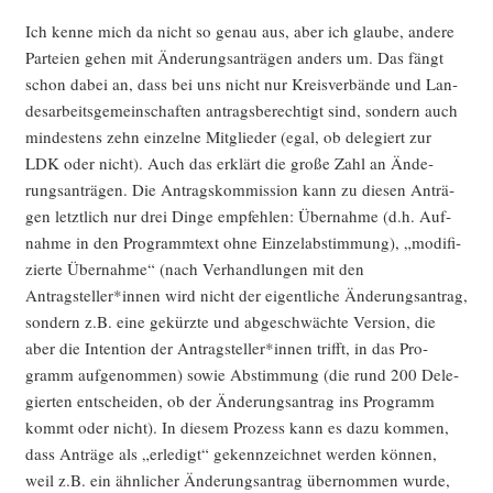
Ich ken­ne mich da nicht so genau aus, aber ich glau­be, ande­re
Par­tei­en gehen mit Ände­rungs­an­trä­gen anders um. Das fängt
schon dabei an, dass bei uns nicht nur Kreis­ver­bän­de und Lan­
des­ar­beits­ge­mein­schaf­ten antrags­be­rech­tigt sind, son­dern auch
min­des­tens zehn ein­zel­ne Mit­glie­der (egal, ob dele­giert zur
LDK oder nicht). Auch das erklärt die gro­ße Zahl an Ände­
rungs­an­trä­gen. Die Antrags­kom­mis­si­on kann zu die­sen Anträ­
gen letzt­lich nur drei Din­ge emp­feh­len: Über­nah­me (d.h. Auf­
nah­me in den Pro­gramm­text ohne Ein­zel­ab­stim­mung), „modi­fi­
zier­te Über­nah­me“ (nach Ver­hand­lun­gen mit den
Antragsteller*innen wird nicht der eigent­li­che Ände­rungs­an­trag,
son­dern z.B. eine gekürz­te und abge­schwäch­te Ver­si­on, die
aber die Inten­ti­on der Antragsteller*innen trifft, in das Pro­
gramm auf­ge­nom­men) sowie Abstim­mung (die rund 200 Dele­
gier­ten ent­schei­den, ob der Ände­rungs­an­trag ins Pro­gramm
kommt oder nicht). In die­sem Pro­zess kann es dazu kom­men,
dass Anträ­ge als „erle­digt“ gekenn­zeich­net wer­den kön­nen,
weil z.B. ein ähn­li­cher Ände­rungs­an­trag über­nom­men wur­de,