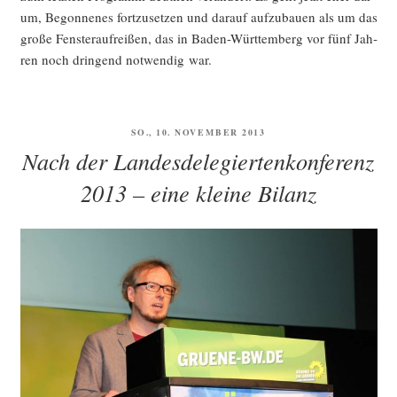
um, Begon­ne­nes fort­zu­set­zen und dar­auf auf­zu­bau­en als um das
gro­ße Fens­ter­auf­rei­ßen, das in Baden-Würt­tem­berg vor fünf Jah­
ren noch drin­gend not­wen­dig war.
VERÖFFENTLICHT
SO., 10. NOVEMBER 2013
AM
Nach der Landesdelegiertenkonferenz
2013 – eine kleine Bilanz