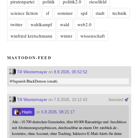
piratenpartei
politik
politik2.0
rieselfeld
science fiction
sf
sommer
spd
stadt
technik
twitter
wahlkampf
wald
web2.0
winfried kretschmann
winter
wissenschaft
MASTODON-FEED
Till Westermayer
on
8.8.2026, 05:52:52
@
fugueish
BlackDemon (small).
Till Westermayer
on 7.8.2026, 10:12:43
boosted
Haplo
on
5.8.2026, 08:21:17
Alle ~10.700 deutschen Gemeinden, über 60.000 Ratsanträge und -beschlüsse
mit Abstimmungsergebnissen, durchsuchbar an einem Ort: ratsblick.de -
kostenlos, ohne Account, ohne Tracking, Inklusive E-Mail-Alerts für deine