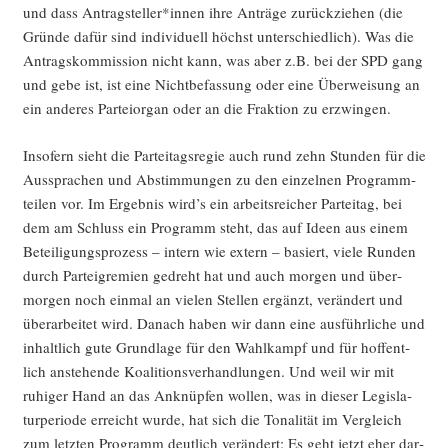
und dass Antragsteller*innen ihre Anträ­ge zurück­zie­hen (die
Grün­de dafür sind indi­vi­du­ell höchst unter­schied­lich). Was die
Antrags­kom­mis­si­on nicht kann, was aber z.B. bei der SPD gang
und gebe ist, ist eine Nicht­be­fas­sung oder eine Über­wei­sung an
ein ande­res Par­tei­or­gan oder an die Frak­ti­on zu erzwingen.
Inso­fern sieht die Par­tei­tags­re­gie auch rund zehn Stun­den für die
Aus­spra­chen und Abstim­mun­gen zu den ein­zel­nen Pro­gramm­
tei­len vor. Im Ergeb­nis wird’s ein arbeits­rei­cher Par­tei­tag, bei
dem am Schluss ein Pro­gramm steht, das auf Ideen aus einem
Betei­li­gungs­pro­zess – intern wie extern – basiert, vie­le Run­den
durch Par­tei­gre­mi­en gedreht hat und auch mor­gen und über­
mor­gen noch ein­mal an vie­len Stel­len ergänzt, ver­än­dert und
über­ar­bei­tet wird. Danach haben wir dann eine aus­führ­li­che und
inhalt­lich gute Grund­la­ge für den Wahl­kampf und für hof­fent­
lich anste­hen­de Koali­ti­ons­ver­hand­lun­gen. Und weil wir mit
ruhi­ger Hand an das Anknüp­fen wol­len, was in die­ser Legis­la­
tur­pe­ri­ode erreicht wur­de, hat sich die Tona­li­tät im Ver­gleich
zum letz­ten Pro­gramm deut­lich ver­än­dert: Es geht jetzt eher dar­