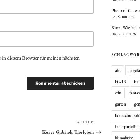
Photo of the we
So., 5. Juli 2026
Kurz: Wie halte
Do., 2. Juli 2026
SCHLAGWÖR
 in diesem Browser für meinen nächsten
afd
angel
btw13
bu
cdu
fanta
garten
ge
hochschulpoli
Nächster
WEITER
innerparteili
Beitrag
Kurz: Gabriels Tierleben
klimakrise