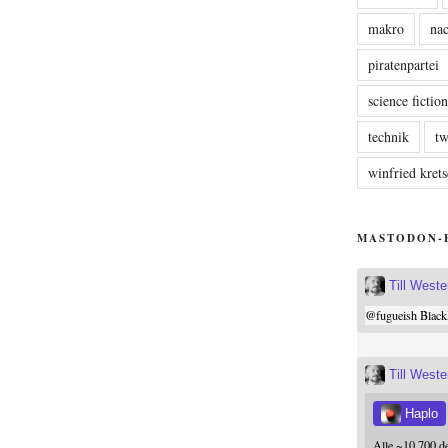
makro
nac
piratenpartei
science fictio
technik
tw
winfried kre
MASTODON-
Till West
@
fugueish
Black
Till West
Haplo
Alle ~10.700 d