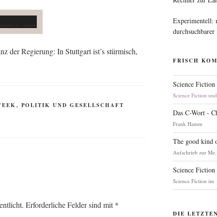
Experimentell:
durchsuchbarer
anz der Regie­rung: In Stutt­gart ist’s stür­misch,
FRISCH KO
Science Fiction
Science Fiction un
WEEK
,
POLITIK UND GESELLSCHAFT
Das C-Wort - C
Frank Hamm
The good kind o
Aufschrieb zur Me.
Science Fiction
Science Fiction im
ntlicht.
Erforderliche Felder sind mit
*
DIE LETZTE