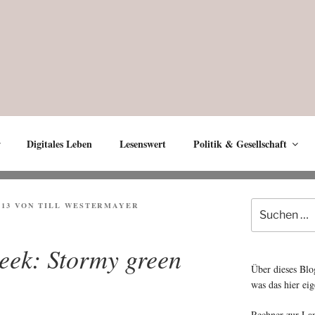
Digitales Leben
Lesenswert
Politik & Gesellschaft
Suche
013
VON
TILL WESTERMAYER
nach:
week: Stormy green
Über dieses Blo
was das hier eig
Rechner zur La