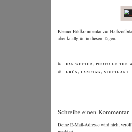
Klei­ner Bild­kom­men­tar zur Halb­zeit­bi­l
aber knall­grün in die­sen Tagen.
KATEGORIEN
DAS WETTER
,
PHOTO OF THE 
SCHLAGWÖRTER
GRÜN
,
LANDTAG
,
STUTTGART
Schreibe einen Kommentar
Deine E-Mail-Adresse wird nicht veröffe
markiert