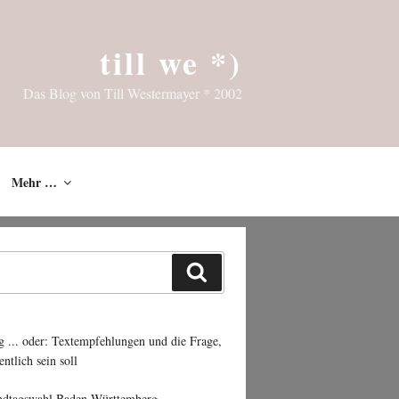
till we *)
Das Blog von Till Westermayer * 2002
Mehr …
Suchen
g ... oder: Textempfehlungen und die Frage,
entlich sein soll
ndtagswahl Baden-Württemberg