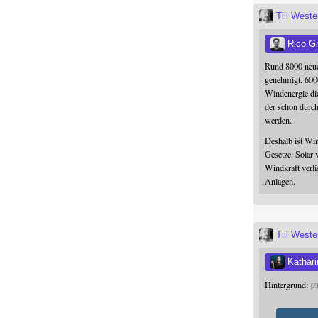
Till West
Rico G
Rund 8000 neue
genehmigt. 600
Windenergie die
der schon durc
werden.
Deshalb ist Win
Gesetze: Solar 
Windkraft verli
Anlagen.
Till West
Kathari
Hintergrund:
Z