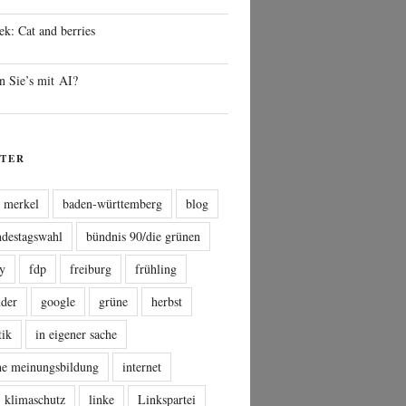
ek: Cat and berries
n Sie’s mit AI?
TER
a merkel
baden-württemberg
blog
ndestagswahl
bündnis 90/die grünen
sy
fdp
freiburg
frühling
nder
google
grüne
herbst
tik
in eigener sache
che meinungsbildung
internet
klimaschutz
linke
Linkspartei