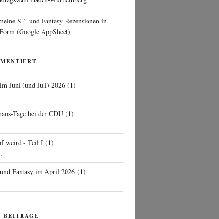
 meine SF- und Fantasy-Rezensionen in
 Form
(Google AppSheet)
MMENTIERT
 im Juni (und Juli) 2026
(
1
)
d
haos-Tage bei der CDU
(
1
)
f weird - Teil I
(
1
)
..
 und Fantasy im April 2026
(
1
)
N BEITRÄGE