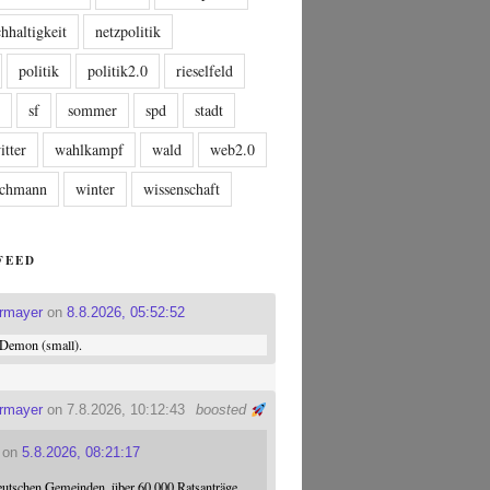
hhaltigkeit
netzpolitik
politik
politik2.0
rieselfeld
n
sf
sommer
spd
stadt
itter
wahlkampf
wald
web2.0
tschmann
winter
wissenschaft
FEED
ermayer
on
8.8.2026, 05:52:52
Demon (small).
ermayer
on 7.8.2026, 10:12:43
boosted
on
5.8.2026, 08:21:17
eutschen Gemeinden, über 60.000 Ratsanträge