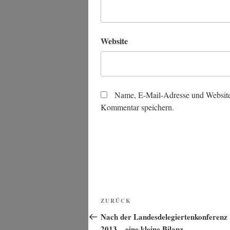
Website
Name, E-Mail-Adresse und Website
Kommentar speichern.
Beitragsnavigation
Vorheriger
ZURÜCK
Beitrag
Nach der Landesdelegiertenkonferenz
2013 – eine kleine Bilanz