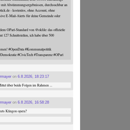
e mit Abstimmungsergebnissen, durchsuchbar an
blick.de - kostenlos, ohne Account, ohne
sive E-Mail-Alerts für deine Gemeinde oder
 dem OParl-Standard von
@
okfde
: das offizielle
nt 127 Schnittstellen, ich habe über 500
ommen!
#
OpenData
#
Kommunalpolitik
#
Demokratie
#
CivicTech
#
Transparenz
#
OParl
ermayer
on
6.8.2026, 18:23:17
ttel über beide Folgen im Rahmen ...
ermayer
on
6.8.2026, 16:58:28
ets Klingon opera?