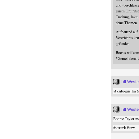
und -beschlüss
einem Ort: rats
Tracking, Inklu
deine Themen
Aufbauend auf
Verzeichnis ken
gefunden.
Boosts willk
#
Gemeinderat
Till West
@
kaibojens
Im Mi
Till West
Bonnie Taylor me
#
startrek
#
snw