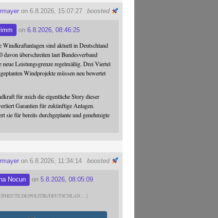
ermayer
on 6.8.2026, 15:07:27
boosted
rimm
on
6.8.2026, 08:46:25
 Windkraftanlagen sind aktuell in Deutschland
0 davon überschreiten laut Bundesverband
 neue Leistungsgrenze regelmäßig. Drei Viertel
hgeplanten Windprojekte müssen neu bewertet
dkraft für mich die eigentliche Story dieser
verliert Garantien für zukünftige Anlagen.
ert sie für bereits durchgeplante und genehmigte
ermayer
on 6.8.2026, 11:34:14
boosted
na Nocun
on
5.8.2026, 08:05:09
DFHEUTE.DE/POLITIK/DEUTSCHLAN