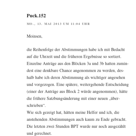
Puck.152
MO., 13. MAI 2013 UM 11:04 UHR
Moin­sen,
die Rei­hen­fol­ge der Abstim­mun­gen habe ich mit Bedacht
auf die Uhr­zeit und die frü­he­ren Ergeb­nis­se so sor­tiert.
Ein­zel­ne Anträ­ge aus den Blö­cken 3a und 3b hat­ten zumin­
dest eine denk­ba­re Chan­ce ange­nom­men zu wer­den, des­
halb habe ich deren Abstim­mung als wich­ti­ger ange­se­hen
und vor­ge­zo­gen. Eine spä­te­re, wei­ter­ge­hen­de Ent­schei­dung
(einer der Anträ­ge aus Block 2 wür­de ange­nom­men), hät­te
die frü­he­re Satz­bungs­än­de­rung mit einer neu­en „über­
schrie­ben“.
Wie sich gezeigt hat, hät­ten mei­ne Hel­fer und ich, die
anste­hen­den Abstim­mun­gen auch kaum zu Ende gebracht.
Die letz­ten zwei Stun­den BPT wur­de nur noch aus­ge­zählt
und gerechnet.