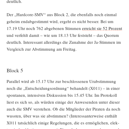
deutlich.
Der „Hard­core-SMV“ aus Block 2, die eben­falls noch ein­mal
geheim end­ab­ge­stimmt wird, ergeht es nicht bes­ser. Bei um
17.19 Uhr noch 762 abge­be­nen Stim­men
erreicht sie 52 Pro­zent
und ver­fehlt damit – wie um 18.13 Uhr fest­steht – das Quo­rum
deut­lich. Inter­es­sant aller­dings die Zunah­me der Ja-Stim­men im
Ver­gleich zur Abstim­mung am Freitag.
Block 5
Par­al­lel wird ab 15.17 Uhr zur beschlos­se­nen Urab­stim­mung
noch die „Ent­schei­dungs­ord­nung“ behan­delt (X011) – in einer
spon­ta­nen, inten­si­ven Dis­kus­si­on bis 15.45 Uhr. Im Pro­to­koll
liest es sich so, als wür­den eini­ge der Anwe­sen­den unter die­ser
auch die SMV ver­ste­hen. Ob die Mit­glie­der der Pira­ten da noch
wuss­ten, über was sie abstim­men? (Inter­es­san­ter­wei­se ent­hält
X011 tat­säch­lich eini­ge Rege­lun­gen, die es ermög­li­chen, elek­