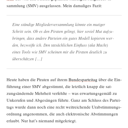
samm­lung (SMV) aus­ge­las­sen. Mein dama­li­ges Fazit:
Eine stän­di­ge Mit­glie­der­ver­samm­lung könn­te ein muti­ger
Schritt sein. Ob es den Pira­ten gelingt, hier soviel Mut auf­zu­
brin­gen, dass ande­re Par­tei­en ein gutes Modell kopie­ren wer­
den, bezweif­le ich. Den tat­säch­li­chen Ein­fluss (aka Macht)
eines Tools wie SMV schei­nen mir die Pira­ten deut­lich zu
überschätzen […]
Heu­te haben die Pira­ten auf ihrem
Bun­des­par­tei­tag
über die Ein­
füh­rung einer SMV abge­stimmt, die letzt­lich knapp die sat­
zungs­än­dern­de Mehr­heit ver­fehl­te – was erwar­tungs­ge­mäß zu
Unke­ru­fen und Abge­sän­gen führ­te. Ganz am Schluss des Par­tei­
tags wur­de dann noch eine recht weit­rei­chen­de Urab­stim­mungs­
ord­nung ange­nom­men, die auch elek­tro­ni­sche Abstim­mun­gen
erlaubt. Nur hat’s nie­mand mitgekriegt.