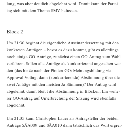
lung, was aber deut­lich abge­lehnt wird. Damit kann der Par­tei­
tag sich mit dem The­ma SMV befassen.
Block 2
Um 21:30 beginnt die eigent­li­che Aus­ein­an­der­set­zung mit den
kon­kre­ten Anträ­gen – bevor es dazu kommt, gibt es aller­dings
noch eini­ge GO-Anträ­ge, zunächst einen GO-Antrag zum Wahl­
ver­fah­ren. Sol­len alle Anträ­ge als kon­kur­rie­rend ange­se­hen wer­
den (das hie­ße nach der Pira­ten-GO: Mei­nungs­bil­dung via
Appr­oval Voting, dann (kon­kur­rie­ren­de) Abstim­mung über die
zwei Anträ­ge mit den meis­ten Ja-Stim­men)? Der Antrag wird
abge­lehnt, damit bleibt die Abstim­mung in Blö­cken. Ein wei­te­
rer GO-Antrag auf Unter­bre­chung der Sit­zung wird eben­falls
abgelehnt.
Um 21:35 kann Chris­to­pher Lau­er als Antrag­stel­ler der bei­den
Anträ­ge SÄA009 und SÄA010 dann tat­säch­lich das Wort ergrei­