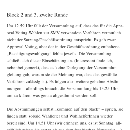
Block 2 und 3, zweite Runde
Um 12.59 Uhr fällt der Ver­samm­lung auf, dass das für die Appr­
oval-Voting-Wah­len zur SMV ver­wen­de­te Ver­fah­ren ver­mut­lich
nicht der Satzung/Geschäftsordnung ent­spricht: Es gab zwar
Appr­oval Voting, aber der in der Geschäfts­ord­nung ent­hal­te­ne
„Bestä­ti­gungs­wahl­gang“ fehl­te jeweils. Die Ver­samm­lung
schließt sich die­ser Ein­schät­zung an. (Inter­es­sant fin­de ich,
neben­bei gemerkt, dass es kei­ne Dar­le­gung der Ver­samml­un­
glei­tung gab, war­um sie der Mei­nung war, dass das gewähl­te
Ver­fah­ren zuläs­sig ist). Es fol­gen also wei­te­re gehei­me Abstim­
mun­gen – aller­dings braucht die Ver­samm­lung bis 13.25 Uhr,
um zu klä­ren, was genau abge­stimmt wer­den soll.
Die Abstim­mun­gen selbst „kom­men auf den Stack“ – sprich, sie
fin­den statt, sobald Wahl­lei­ter und Wahl­hel­fe­rIn­nen wie­der
bereit sind. Um 14.51 Uhr (wir erin­nern uns, es ist Sonn­tag, all­
mäh­lich rei­sen die ers­ten ab aus dem frän­ki­schen Neu­markt …)