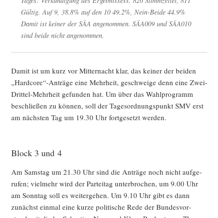
Tages: Ver­kün­di­gung des Ergeb­nis­sess. 826 Stimm­zet­tel, 811
Gül­tig. Auf 9, 38.8% auf den 10 49.2%, Nein-Bei­de 44.9%
Damit ist kei­ner der SÄA ange­nom­men. SÄA009 und SÄA010
sind bei­de nicht angenommen.
Damit ist um kurz vor Mit­ter­nacht klar, das kei­ner der bei­den
„Hardcore“-Anträge eine Mehr­heit, geschwei­ge denn eine Zwei-
Drit­tel-Mehr­heit gefun­den hat. Um über das Wahl­pro­gramm
beschlie­ßen zu kön­nen, soll der Tages­ord­nungs­punkt SMV erst
am nächs­ten Tag um 19.30 Uhr fort­ge­setzt werden.
Block 3 und 4
Am Sams­tag um 21.30 Uhr sind die Anträ­ge noch nicht auf­ge­
ru­fen; viel­mehr wird der Par­tei­tag unter­bro­chen, um 9.00 Uhr
am Sonn­tag soll es wei­ter­ge­hen. Um 9.10 Uhr gibt es dann
zunächst ein­mal eine kur­ze poli­ti­sche Rede der Bun­des­vor­