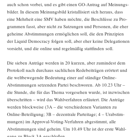
auch schon vor­bei, und es gibt einen GO-Antrag auf Mei­nungs­
bil­der. In die­sem Mei­nungs­bild kris­tal­li­siert sich her­aus, dass
eine Mehr­heit eine SMV haben möch­te, die Beschlüs­se zu Pro­
gram­men fasst, aber nicht zu Sat­zun­gen und Per­so­nen, die eher
gehei­me Abstim­mun­gen ermög­li­chen soll, die den Prin­zi­pi­en
der Liquid Demo­cra­cy fol­gen soll, aber eher kei­ne Dele­ga­tio­nen
vor­sieht, und die online und regel­mä­ßig statt­fin­den soll.
Die sie­ben Anträ­ge wer­den in 20 kur­zen, aber zumin­dest dem
Pro­to­koll nach durch­aus sach­li­chen Rede­bei­trä­gen erör­tert und
die welt­be­we­gen­de Bedeu­tung einer auf stän­di­ge Online-
Abstim­mun­gen set­zen­den Par­tei beschwo­ren. Ab 10.23 Uhr –
die Stun­de, die für das The­ma vor­ge­se­hen wur­de, ist inzwi­schen
über­schrit­ten – wird das Wahl­ver­fah­ren erläu­tert. Die Anträ­ge
wer­den block­wei­se (3A – die ver­schie­de­nen Vari­an­ten zu
Online-Betei­li­gung; 3B – dezen­tra­le Par­tei­ta­ge; 4 – Urab­stim­
mun­gen) im Appr­oval-Voting-Ver­fah­ren abge­stimmt, alle
Abstim­mun­gen sind geheim. Um 10.49 Uhr ist der ers­te Wahl­
gang zu Block 3A geschloßen.