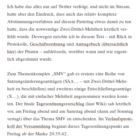
Ich habe das alles nur auf Twit­ter ver­folgt, und nicht im Stream,
hat­te aber den Ein­druck, dass auch das rela­tiv kom­ple­xe
Abstim­mungs­ver­fah­ren auf die­sem Par­tei­tag etwas damit zu tun
hat­te, dass die not­wen­di­ge Zwei-Drit­tel-Mehr­heit letzt­lich ver­
fehlt wur­de. Des­we­gen möch­te ich in die­sem Text – mit Blick in
Pro­to­kol­le,
Geschäfts­ord­nung
und
Antrags­buch
(
über­sicht­lich
hier
) der Pira­ten – auf­drös­seln, wor­über wann und wie eigent­
lich abge­stimmt wurde.
Zum The­men­kom­plex „SMV“ gab es ers­tens eine Rei­he von
Sat­zungs­än­de­rungs­an­trä­gen (SÄA… – mit Zwei-Drit­tel-Mehr­
heit zu beschlie­ßen) und zwei­tens eini­ge Ent­schlie­ßungs­an­trä­ge
(X…), die mit ein­fa­cher Mehr­heit ange­nom­men wer­den konn­
ten. Der fina­le
Tages­ord­nungs­vor­schlag
(laut Wiki) sah letzt­lich
vor, am Frei­tag abend und am Sams­tag abend (dann auf Sonn­tag
ver­tagt) über das The­ma SMV zu ent­schei­den. Im
Ver­laufs­pro­to­
koll der Ver­samm­lung
beginnt die­ses Tages­ord­nungs­punkt am
Frei­tag ab der Mar­ke 20:35:42.