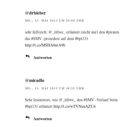
@drbieber
MO., 13. MAI 2013 UM 10:00 UHR
sehr hilf­reich: @_tillwe_ erläu­tert (nicht nur) den #pira­ten
das #SMV ‑pro­ze­de­re auf dem #bpt131
http://t.co/MSHA0urA9b
Antworten
@miradlo
MO., 13. MAI 2013 UM 10:35 UHR
Sehr lesens­wert, wie @_tillwe_ den #SMV ‑Ver­lauf beim
#bpt131 erläu­tert
http://t.co/wTVNuuAZU4
Antworten