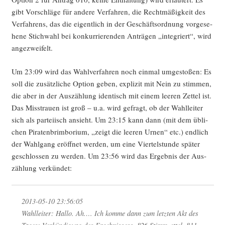
gibt Vor­schlä­ge für ande­re Ver­fah­ren, die Recht­mä­ßig­keit des
Ver­fah­rens, das die eigent­lich in der Geschäfts­ord­nung vor­ge­se­
he­ne Stich­wahl bei kon­kur­rie­ren­den Anträ­gen „inte­griert“, wird
angezweifelt.
Um 23:09 wird das Wahl­ver­fah­ren noch ein­mal umge­sto­ßen: Es
soll die zusätz­li­che Opti­on geben, expli­zit mit Nein zu stim­men,
die aber in der Aus­zäh­lung iden­tisch mit einem lee­ren Zet­tel ist.
Das Miss­trau­en ist groß – u.a. wird gefragt, ob der Wahl­lei­ter
sich als par­tei­isch ansieht. Um 23:15 kann dann (mit dem übli­
chen Pira­ten­brim­bo­ri­um, „zeigt die lee­ren Urnen“ etc.) end­lich
der Wahl­gang eröff­net wer­den, um eine Vier­tel­stun­de spä­ter
geschlos­sen zu wer­den. Um 23:56 wird das Ergeb­nis der Aus­
zäh­lung verkündet:
2013-05-10 23:56:05
Wahl­lei­ter: Hal­lo. Ah.… Ich kom­me dann zum letz­ten Akt des