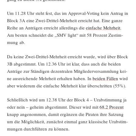
Um 11.28 Uhr steht fest, das im Appr­oval-Voting kein Antrag in
Block 3A eine Zwei-Drit­tel-Mehr­heit erreicht hat. Eine gan­ze
Rei­he an Anträ­gen erreicht aller­dings die
ein­fa­che Mehr­heit
.
Am bes­ten schnei­det die „SMV light“ mit 58 Pro­zent Zustim­
mung ab.
Da kei­ne Zwei-Drit­tel-Mehr­heit erreicht wur­de, wird über Block
3B abge­stimmt. Um 12.36 Uhr ist klar, dass auch die bei­den
Anträ­ge zur Stän­di­gen dezen­tra­len Mit­glie­der­ver­samm­lung kei­
ne aus­rei­chen­de Mehr­heit erhal­ten haben. In
bei­den Fäl­len
wird
aber wie­der­um die ein­fa­che Mehr­heit klar über­schrit­ten (55%).
Schließ­lich wird um 12.38 Uhr der Block 4 – Urab­stim­mung ja
oder nein – geheim abge­stimmt. Die­ser wird mit
68,2 Pro­zent
knapp ange­nom­men, damit ergän­zen die Pira­ten ihre Sat­zung
um die Mög­lich­keit, zunächst ein­mal ganz klas­si­sche Urab­stim­
mun­gen durch­füh­ren zu können.