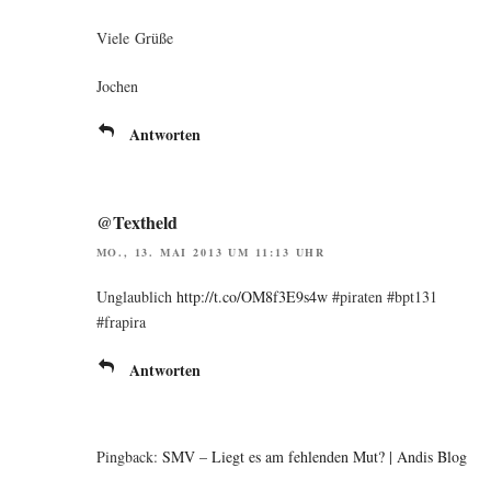
Vie­le Grüße
Jochen
Antworten
@Textheld
MO., 13. MAI 2013 UM 11:13 UHR
Unglaub­lich
http://t.co/OM8f3E9s4w
#pira­ten #bpt131
#fra­pi­ra
Antworten
Pingback:
SMV – Liegt es am fehlenden Mut? | Andis Blog