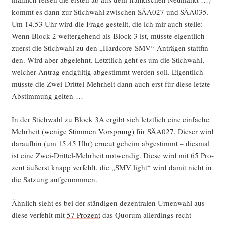
kommt es dann zur Stich­wahl zwi­schen SÄA027 und SÄA035.
Um 14.53 Uhr wird die Fra­ge gestellt, die ich mir auch stel­le:
Wenn Block 2 wei­ter­ge­hend als Block 3 ist, müss­te eigent­lich
zuerst die Stich­wahl zu den „Hardcore-SMV“-Anträgen statt­fin­
den. Wird aber abge­lehnt. Letzt­lich geht es um die Stich­wahl,
wel­cher Antrag end­gül­tig abge­stimmt wer­den soll. Eigent­lich
müss­te die Zwei-Drit­tel-Mehr­heit dann auch erst für die­se letz­te
Abstim­mung gelten …
In der Stich­wahl zu Block 3A ergibt sich letzt­lich eine ein­fa­che
Mehr­heit (
weni­ge Stim­men Vor­sprung
) für SÄA027. Die­ser wird
dar­auf­hin (um 15.45 Uhr) erneut geheim abge­stimmt – dies­mal
ist eine Zwei-Drit­tel-Mehr­heit not­wen­dig. Die­se wird mit 65 Pro­
zent äußerst knapp
ver­fehlt
, die „SMV light“ wird damit nicht in
die Sat­zung aufgenommen.
Ähn­lich sieht es bei der stän­di­gen dezen­tra­len Urnen­wahl aus –
die­se ver­fehlt mit
57 Pro­zent
das Quo­rum aller­dings recht