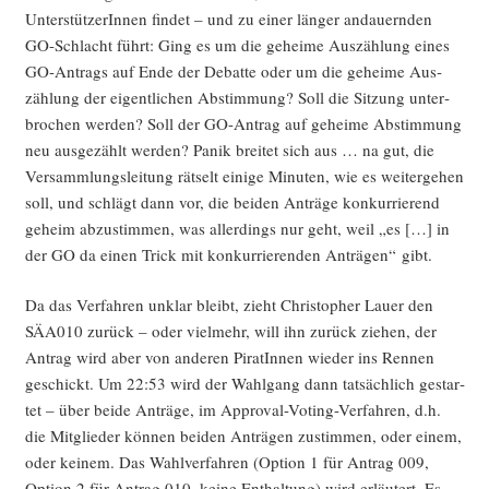
Unter­stüt­ze­rIn­nen fin­det – und zu einer län­ger andau­ern­den
GO-Schlacht führt: Ging es um die gehei­me Aus­zäh­lung eines
GO-Antrags auf Ende der Debat­te oder um die gehei­me Aus­
zäh­lung der eigent­li­chen Abstim­mung? Soll die Sit­zung unter­
bro­chen wer­den? Soll der GO-Antrag auf gehei­me Abstim­mung
neu aus­ge­zählt wer­den? Panik brei­tet sich aus … na gut, die
Ver­samm­lungs­lei­tung rät­selt eini­ge Minu­ten, wie es wei­ter­ge­hen
soll, und schlägt dann vor, die bei­den Anträ­ge kon­kur­rie­rend
geheim abzu­stim­men, was aller­dings nur geht, weil „es […] in
der GO da einen Trick mit kon­kur­rie­ren­den Anträ­gen“ gibt.
Da das Ver­fah­ren unklar bleibt, zieht Chris­to­pher Lau­er den
SÄA010 zurück – oder viel­mehr, will ihn zurück zie­hen, der
Antrag wird aber von ande­ren Pira­tIn­nen wie­der ins Ren­nen
geschickt. Um 22:53 wird der Wahl­gang dann tat­säch­lich gestar­
tet – über bei­de Anträ­ge, im Appr­oval-Voting-Ver­fah­ren, d.h.
die Mit­glie­der kön­nen bei­den Anträ­gen zustim­men, oder einem,
oder kei­nem. Das Wahl­ver­fah­ren (Opti­on 1 für Antrag 009,
Opti­on 2 für Antrag 010, kei­ne Ent­hal­tung) wird erläu­tert. Es