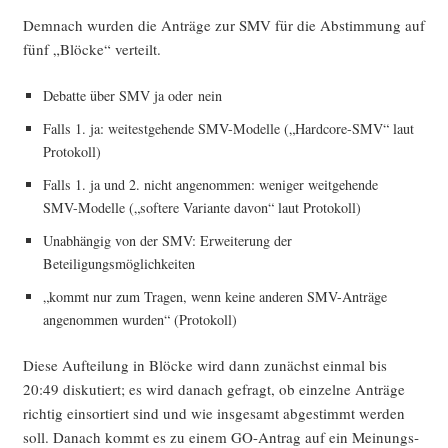
Dem­nach wur­den die Anträ­ge zur SMV für die Abstim­mung auf
fünf „Blö­cke“ verteilt.
Debat­te über SMV ja oder nein
Falls 1. ja: wei­test­ge­hen­de SMV-Model­le („Hard­core-SMV“ laut
Protokoll)
Falls 1. ja und 2. nicht ange­nom­men: weni­ger weit­ge­hen­de
SMV-Model­le („sof­te­re Vari­an­te davon“ laut Protokoll)
Unab­hän­gig von der SMV: Erwei­te­rung der
Beteiligungsmöglichkeiten
„kommt nur zum Tra­gen, wenn kei­ne ande­ren SMV-Anträ­ge
ange­nom­men wur­den“ (Pro­to­koll)
Die­se Auf­tei­lung in Blö­cke wird dann zunächst ein­mal bis
20:49 dis­ku­tiert; es wird danach gefragt, ob ein­zel­ne Anträ­ge
rich­tig ein­sor­tiert sind und wie ins­ge­samt abge­stimmt wer­den
soll. Danach kommt es zu einem GO-Antrag auf ein Mei­nungs­