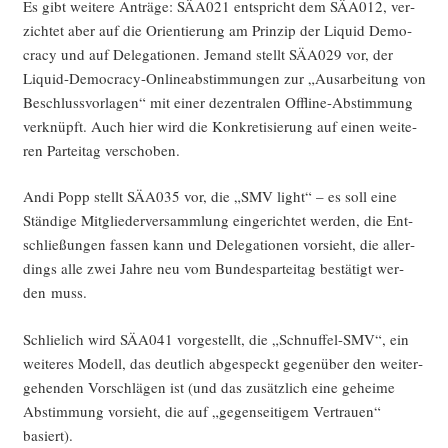
Es gibt wei­te­re Anträ­ge: SÄA021 ent­spricht dem SÄA012, ver­
zich­tet aber auf die Ori­en­tie­rung am Prin­zip der Liquid Demo­
cra­cy und auf Dele­ga­tio­nen. Jemand stellt SÄA029 vor, der
Liquid-Demo­cra­cy-Online­ab­stim­mun­gen zur „Aus­ar­bei­tung von
Beschluss­vor­la­gen“ mit einer dezen­tra­len Off­line-Abstim­mung
ver­knüpft. Auch hier wird die Kon­kre­ti­sie­rung auf einen wei­te­
ren Par­tei­tag verschoben.
Andi Popp stellt SÄA035 vor, die „SMV light“ – es soll eine
Stän­di­ge Mit­glie­der­ver­samm­lung ein­ge­rich­tet wer­den, die Ent­
schlie­ßun­gen fas­sen kann und Dele­ga­tio­nen vor­sieht, die aller­
dings alle zwei Jah­re neu vom Bun­des­par­tei­tag bestä­tigt wer­
den muss.
Schlie­lich wird SÄA041 vor­ge­stellt, die „Schnuf­fel-SMV“, ein
wei­te­res Modell, das deut­lich abge­speckt gegen­über den wei­ter­
ge­hen­den Vor­schlä­gen ist (und das zusätz­lich eine gehei­me
Abstim­mung vor­sieht, die auf „gegen­sei­ti­gem Ver­trau­en“
basiert).