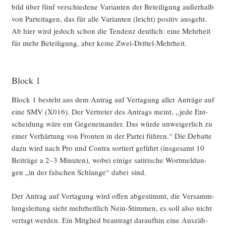
bild über fünf ver­schie­de­ne Vari­an­ten der Betei­li­gung außer­halb
von Par­tei­ta­gen, das für alle Vari­an­ten (leicht) posi­tiv aus­geht.
Ab hier wird jedoch schon die Ten­denz deut­lich: eine Mehr­heit
für mehr Betei­li­gung, aber kei­ne Zwei-Drittel-Mehrheit.
Block 1
Block 1 besteht aus dem Antrag auf Ver­ta­gung aller Anträ­ge auf
eine SMV (X016). Der Ver­tre­ter des Antrags meint, „jede Ent­
schei­dung wäre ein Gegen­ein­an­der. Das wür­de unwei­ger­lich zu
einer Ver­här­tung von Fron­ten in der Par­tei füh­ren.“ Die Debat­te
dazu wird nach Pro und Con­tra sor­tiert geführt (ins­ge­samt 10
Bei­trä­ge a 2–3 Minu­ten), wobei eini­ge sati­ri­sche Wort­mel­dun­
gen „in der fal­schen Schlan­ge“ dabei sind.
Der Antrag auf Ver­ta­gung wird offen abge­stimmt, die Ver­samm­
lungs­lei­tung sieht mehr­heit­lich Nein-Stim­men, es soll also nicht
ver­tagt wer­den. Ein Mit­glied bean­tragt dar­auf­hin eine Aus­zäh­