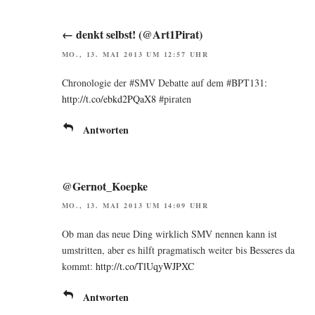
← denkt selbst! (@Art1Pirat)
MO., 13. MAI 2013 UM 12:57 UHR
Chro­no­lo­gie der #SMV Debat­te auf dem #BPT131:
http://t.co/ebkd2PQaX8
#pira­ten
Antworten
@Gernot_Koepke
MO., 13. MAI 2013 UM 14:09 UHR
Ob man das neue Ding wirk­lich SMV nen­nen kann ist
umstrit­ten, aber es hilft prag­ma­tisch wei­ter bis Bes­se­res da
kommt:
http://t.co/TlUqyWJPXC
Antworten