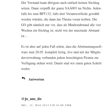
Der Vor­stand kann übri­gens auch ein­fach kei­nen Stich­tag
set­zen. Dann ver­pufft der gan­ze SAÄ003 im Nichts. Jeden­
falls bis zum BPT132, falls dort Ver­ant­wort­li­che gewählt
wer­den wür­den, die dann das The­ma vor­an trei­ben. Die
GO gibt näm­lich nur vor, dass als Min­dest­ab­stand alle vier
Wochen ein Stich­tag ist, nicht wie der maxi­ma­le Abstand
ist…
Es ist aber auf jeden Fall schön, dass die Abstim­mungs­soft­
ware zum 20.05. kom­plett fer­tig, live und mit der Mit­glie­
der­ver­wal­tung ver­bun­den jedem berech­tig­ten Pira­ten zur
Ver­fü­gung ste­hen wird. Damit sind wir einen guten Schritt
weiter.
Antworten
@jo_aus_do
MO., 13. MAI 2013 UM 15:00 UHR