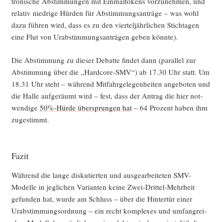
tro­ni­sche Abstim­mun­gen mit Ein­mal­to­kens vor­zu­neh­men, und
rela­tiv nied­ri­ge Hür­den für Abstim­mungs­an­trä­ge – was wohl
dazu füh­ren wird, dass es zu den vier­tel­jähr­li­chen Stich­ta­gen
eine Flut von Urab­stim­mungs­an­trä­gen geben könnte).
Die Abstim­mung zu die­ser Debat­te fin­det dann (par­al­lel zur
Abstim­mung über die „Hard­core-SMV“) ab 17.30 Uhr statt. Um
18.31 Uhr steht – wäh­rend Mit­fahr­ge­le­gen­hei­ten ange­bo­ten und
die Hal­le auf­ge­räumt wird – fest, dass der Antrag die hier not­
wen­di­ge
50%-Hürde über­sprun­gen hat
– 64 Pro­zent haben ihm
zugestimmt.
Fazit
Wäh­rend die lan­ge dis­ku­tier­ten und aus­ge­ar­bei­te­ten SMV-
Model­le in jeg­li­chen Vari­an­ten kei­ne Zwei-Drit­tel-Mehr­heit
gefun­den hat, wur­de am Schluss – über die Hin­ter­tür einer
Urab­stim­mungs­ord­nung – ein recht kom­ple­xes und umfang­rei­