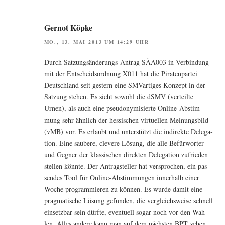
Gernot Köpke
MO., 13. MAI 2013 UM 14:29 UHR
Durch Sat­zungs­än­de­rungs-Antrag SÄA003 in Ver­bin­dung
mit der Ent­scheids­ord­nung X011 hat die Pira­ten­par­tei
Deutsch­land seit ges­tern eine SMV­ar­ti­ges Kon­zept in der
Sat­zung ste­hen. Es sieht sowohl die dSMV (ver­teil­te
Urnen), als auch eine pseud­ony­mi­sier­te Online-Abstim­
mung sehr ähn­lich der hes­si­schen vir­tu­el­len Mei­nungs­bild
(vMB) vor. Es erlaubt und unter­stützt die indi­rek­te Dele­ga­
ti­on. Eine sau­be­re, cle­ve­re Lösung, die alle Befür­wor­ter
und Geg­ner der klas­si­schen direk­ten Dele­ga­ti­on zufrie­den
stel­len könn­te. Der Antrag­stel­ler hat ver­spro­chen, ein pas­
sen­des Tool für Online-Abstim­mun­gen inner­halb einer
Woche pro­gram­mie­ren zu kön­nen. Es wur­de damit eine
prag­ma­ti­sche Lösung gefun­den, die ver­gleichs­wei­se schnell
ein­setz­bar sein dürf­te, even­tu­ell sogar noch vor den Wah­
len. Alles ande­re kann man auf dem nächs­ten BPT sehen.