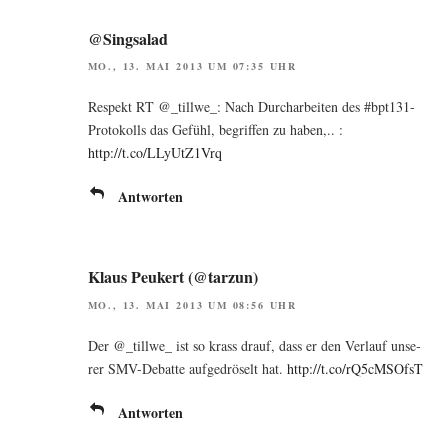
@Singsalad
MO., 13. MAI 2013 UM 07:35 UHR
Respekt RT @_tillwe_: Nach Durch­ar­bei­ten des #bpt131-
Pro­to­kolls das Gefühl, begrif­fen zu haben,.. :
http://t.co/LLyUtZ1Vrq
Antworten
Klaus Peukert (@tarzun)
MO., 13. MAI 2013 UM 08:56 UHR
Der @_tillwe_ ist so krass drauf, dass er den Ver­lauf unse­
rer SMV-Debat­te auf­ge­drö­selt hat.
http://t.co/rQ5cMSOfsT
Antworten