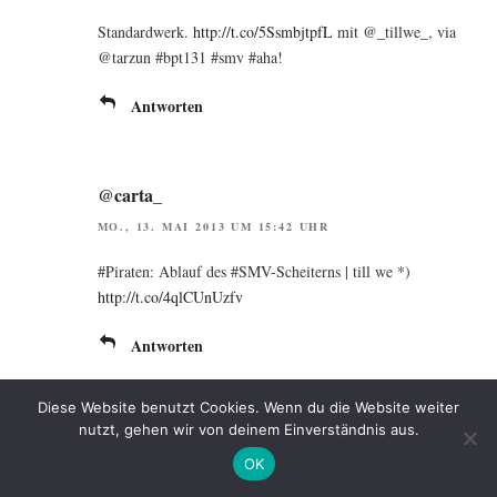
Stan­dard­werk.
http://t.co/5SsmbjtpfL
mit @_tillwe_, via
@tarzun #bpt131 #smv #aha!
Antworten
@carta_
MO., 13. MAI 2013 UM 15:42 UHR
#Pira­ten: Ablauf des #SMV-Schei­terns | till we *)
http://t.co/4qlCUnUzfv
Antworten
Diese Website benutzt Cookies. Wenn du die Website weiter
nutzt, gehen wir von deinem Einverständnis aus.
Pingback:
#bpt131: Zum Schluss kein Gewinn | ... Kaffee
bei mir?
OK