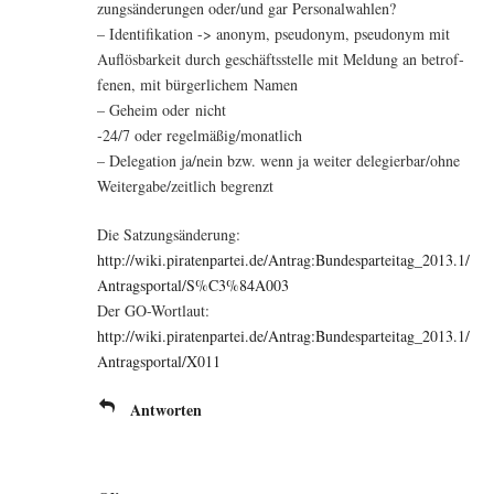
zungs­än­de­run­gen oder/und gar Personalwahlen?
– Iden­ti­fi­ka­ti­on -> anonym, pseud­onym, pseud­onym mit
Auf­lös­bar­keit durch geschäfts­stel­le mit Mel­dung an betrof­
fe­nen, mit bür­ger­li­chem Namen
– Geheim oder nicht
‑24/7 oder regelmäßig/monatlich
– Dele­ga­ti­on ja/nein bzw. wenn ja wei­ter delegierbar/ohne
Weitergabe/zeitlich begrenzt
Die Sat­zungs­än­de­rung:
http://wiki.piratenpartei.de/Antrag:Bundesparteitag_2013.1/
Antragsportal/S%C3%84A003
Der GO-Wort­laut:
http://wiki.piratenpartei.de/Antrag:Bundesparteitag_2013.1/
Antragsportal/X011
Antworten