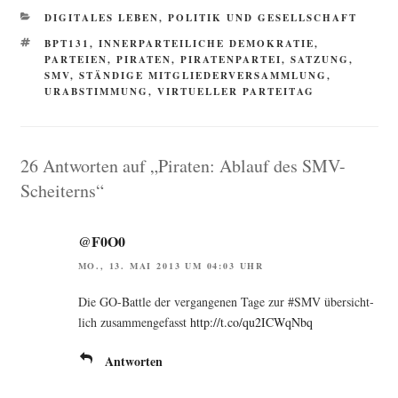
KATEGORIEN
DIGITALES LEBEN
,
POLITIK UND GESELLSCHAFT
SCHLAGWÖRTER
BPT131
,
INNERPARTEILICHE DEMOKRATIE
,
PARTEIEN
,
PIRATEN
,
PIRATENPARTEI
,
SATZUNG
,
SMV
,
STÄNDIGE MITGLIEDERVERSAMMLUNG
,
URABSTIMMUNG
,
VIRTUELLER PARTEITAG
26 Antworten auf „Piraten: Ablauf des SMV-
Scheiterns“
@F0O0
MO., 13. MAI 2013 UM 04:03 UHR
Die GO-Batt­le der ver­gan­ge­nen Tage zur #SMV über­sicht­
lich zusam­men­ge­fasst
http://t.co/qu2ICWqNbq
Antworten