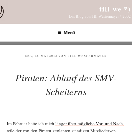
Zum
till we *)
Inhalt
Das Blog von Till Westermayer * 2002
springen
Menü
VERÖFFENTLICHT
MO., 13. MAI 2013
VON
TILL WESTERMAYER
AM
Piraten: Ablauf des SMV-
Scheiterns
Im Febru­ar hat­te ich mich
län­ger über mög­li­che Vor- und Nach­
tei­le
der von den Pira­ten geplan­ten stän­di­gen Mit­glie­der­ver­