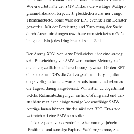
Wie erwar­tet hat­te der SMV-Dis­kurs die wich­ti­ge Wahl­pro­
gramm­dis­kus­si­on tor­pe­diert, glück­li­cher­wei­se nur eini­ge
The­men­ge­bie­te. Sonst wäre der BPT even­tu­ell ein Desas­ter
gewor­den. Mit der For­cie­rung und Zuspit­zung der Sache
durch Aus­tritt­dro­hun­gen usw. hat­te man sich kei­nen Gefal­
len getan. Ein jedes Ding braucht sei­ne Zeit.
Der Antrag X031 von Arne Pfeil­sti­cker über eine stra­te­gi­
sche Ent­schei­dung zur SMV wäre mei­ner Mei­nung nach
die ein­zig zeit­lich mach­ba­re Lösung gewe­sen für den BPT
ohne ande­ren TOPs die Zeit zu „steh­len“. Er ging aller­
dings völ­lig unter und wur­de bereits beim Drauf­he­ben auf
die Tages­ord­nung aus­ge­bremst. Wir hät­ten da abge­stimmt
wel­che Rah­men­be­din­gun­gen mehr­heits­fä­hig sind und dar­
aus hät­te man dann eini­ge weni­ge kon­sens­fä­hi­ge SMV-
Anträ­ge bau­en kön­nen für den nächs­ten BPT. Etwa wie
weit­rei­chend eine SMV sein solle:
– elektr. Sys­tem zur dezen­tra­len Abstim­mung: ja/nein
‑Posi­ti­ons- und sons­ti­ge Papie­re, Wahl­pro­gram­me, Sat­