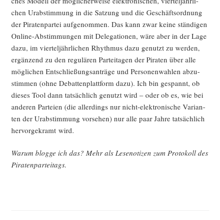
ches Modell der mög­li­cher­wei­se elek­tro­ni­schen, vier­tel­jähr­li­
chen Urab­stim­mung in die Sat­zung und die Geschäfts­ord­nung
der Pira­ten­par­tei auf­ge­nom­men. Das kann zwar kei­ne stän­di­gen
Online-Abstim­mun­gen mit Dele­ga­tio­nen, wäre aber in der Lage
dazu, im vier­tel­jähr­li­chen Rhyth­mus dazu genutzt zu wer­den,
ergän­zend zu den regu­lä­ren Par­tei­ta­gen der Pira­ten über alle
mög­li­chen Ent­schlie­ßungs­an­trä­ge und Per­so­nen­wah­len abzu­
stim­men (ohne Debat­ten­platt­form dazu). Ich bin gespannt, ob
die­ses Tool dann tat­säch­lich genutzt wird – oder ob es, wie bei
ande­ren Par­tei­en (die aller­dings nur nicht-elek­tro­ni­sche Vari­an­
ten der Urab­stim­mung vor­se­hen) nur alle paar Jah­re tat­säch­lich
her­vor­ge­kramt wird.
War­um blog­ge ich das? Mehr als Lese­no­ti­zen zum Pro­to­koll des
Piratenparteitags.