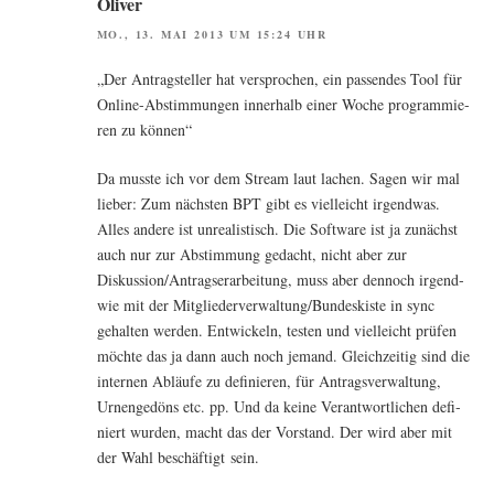
Oliver
MO., 13. MAI 2013 UM 15:24 UHR
„Der Antrag­stel­ler hat ver­spro­chen, ein pas­sen­des Tool für
Online-Abstim­mun­gen inner­halb einer Woche pro­gram­mie­
ren zu können“
Da muss­te ich vor dem Stream laut lachen. Sagen wir mal
lie­ber: Zum nächs­ten BPT gibt es viel­leicht irgend­was.
Alles ande­re ist unrea­lis­tisch. Die Soft­ware ist ja zunächst
auch nur zur Abstim­mung gedacht, nicht aber zur
Diskussion/Antragserarbeitung, muss aber den­noch irgend­
wie mit der Mitgliederverwaltung/Bundeskiste in sync
gehal­ten wer­den. Ent­wi­ckeln, tes­ten und viel­leicht prü­fen
möch­te das ja dann auch noch jemand. Gleich­zei­tig sind die
inter­nen Abläu­fe zu defi­nie­ren, für Antrags­ver­wal­tung,
Urnen­ge­döns etc. pp. Und da kei­ne Ver­ant­wort­li­chen defi­
niert wur­den, macht das der Vor­stand. Der wird aber mit
der Wahl beschäf­tigt sein.