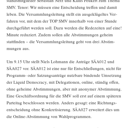
stands­mit­glie­der Sebas­ti­an Nerz und Klaus Peu­kert zum The­ma
SMV. Tenor: Wir müs­sen eine Ent­schei­dung tref­fen und damit
leben. Die Ver­samm­lungs­lei­tung stellt ein aus­ge­klü­gel­tes Ver­
fah­ren vor, mit dem der TOP SMV inner­halb von einer Stun­de
durch­ge­führt wer­den soll. Dazu wer­den die Rede­zei­ten auf eine!
Minu­te redu­ziert. Zudem sol­len alle Abstim­mun­gen geheim
statt­fin­den – die Ver­samm­lungs­lei­tung geht von drei Abstim­
mun­gen aus.
Um 9.15 Uhr stellt Niels Loh­mann die Anträ­ge SÄA012 und
SÄA027 vor. SÄA012 ist eine nur für Ent­schlie­ßun­gen, nicht für
Pro­gramm- oder Sat­zungs­an­trä­ge nutz­ba­re bin­den­de Umset­zung
der Liquid Demo­cra­cy, mit Dele­ga­tio­nen, online, stän­dig offen,
ohne gehei­me Abstim­mun­gen, aber mit anony­mer Abstim­mung.
Eine Geschäfts­ord­nung für die SMV soll erst auf einem spä­te­ren
Par­tei­tag beschlos­sen wer­den. Anders gesagt: eine Rich­tungs­
ent­schei­dung ohne Kon­kre­ti­sie­rung. SÄA027 erwei­tert dies um
die Online-Abstim­mung von Wahlprogrammen.