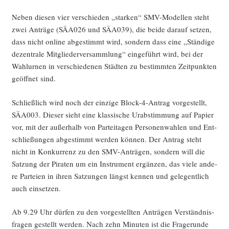
Neben die­sen vier ver­schie­den „star­ken“ SMV-Model­len steht
zwei Anträ­ge (SÄA026 und SÄA039), die bei­de dar­auf set­zen,
dass nicht online abge­stimmt wird, son­dern dass eine „Stän­di­ge
dezen­tra­le Mit­glie­der­ver­samm­lung“ ein­ge­führt wird, bei der
Wahl­ur­nen in ver­schie­de­nen Städ­ten zu bestimm­ten Zeit­punk­ten
geöff­net sind.
Schließ­lich wird noch der ein­zi­ge Block-4-Antrag vor­ge­stellt,
SÄA003. Die­ser sieht eine klas­si­sche Urab­stim­mung auf Papier
vor, mit der außer­halb von Par­tei­ta­gen Per­so­nen­wah­len und Ent­
schlie­ßun­gen abge­stimmt wer­den kön­nen. Der Antrag steht
nicht in Kon­kur­renz zu den SMV-Anträ­gen, son­dern will die
Sat­zung der Pira­ten um ein Instru­ment ergän­zen, das vie­le ande­
re Par­tei­en in ihren Sat­zun­gen längst ken­nen und gele­gent­lich
auch einsetzen.
Ab 9.29 Uhr dür­fen zu den vor­ge­stell­ten Anträ­gen Ver­ständ­nis­
fra­gen gestellt wer­den. Nach zehn Minu­ten ist die Fra­ge­run­de