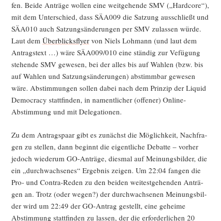
fen. Bei­de Anträ­ge wol­len eine weit­ge­hen­de SMV („Hard­core“),
mit dem Unter­schied, dass SÄA009 die Sat­zung aus­schließt und
SÄA010 auch Sat­zungs­än­de­run­gen per SMV zulas­sen wür­de.
Laut dem
Über­blicks­fly­er
von Niels Loh­mann (und laut dem
Antrags­text …) wäre SÄA009/010 eine stän­dig zur Vefü­gung
ste­hen­de SMV gewe­sen, bei der alles bis auf Wah­len (bzw. bis
auf Wah­len und Sat­zungs­än­de­run­gen) abstimm­bar gewe­sen
wäre. Abstim­mun­gen sol­len dabei nach dem Prin­zip der Liquid
Demo­cra­cy statt­fin­den, in nament­li­cher (offe­ner) Online-
Abstim­mung und mit Delegationen.
Zu dem Antrags­paar gibt es zunächst die Mög­lich­keit, Nach­fra­
gen zu stel­len, dann beginnt die eigent­li­che Debat­te – vor­her
jedoch wie­der­um GO-Anträ­ge, dies­mal auf Mei­nungs­bil­der, die
ein „durch­wach­se­nes“ Ergeb­nis zei­gen. Um 22:04 fan­gen die
Pro- und Con­tra-Reden zu den bei­den wei­test­ge­hen­den Anträ­
gen an. Trotz (oder wegen?) der durch­wach­se­nen Mei­nungs­bil­
der wird um 22:49 der GO-Antrag gestellt, eine gehei­me
Abstim­mung statt­fin­den zu las­sen, der die erfor­der­li­chen 20