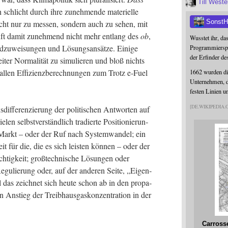
Till West
h schlicht durch ihre zuneh­men­de mate­ri­el­le
SonstH
 nicht nur zu mes­sen, son­dern auch zu sehen, mit
­läuft damit zuneh­mend nicht mehr ent­lang des
ob
,
Wusstet ihr, da
ld­zu­wei­sun­gen und Lösungs­an­sät­ze. Eini­ge
Programmierspr
der Erfinder de
er Nor­ma­li­tät zu simu­lie­ren und bloß nichts
en Effi­zi­enz­be­rech­nun­gen zum Trotz e‑Fuel
1662 wurden die
Unternehmen, da
festen Linien u
DE.WIKIPEDIA
if­fe­ren­zie­rung der poli­ti­schen Ant­wor­ten auf
en selbst­ver­ständ­lich tra­dier­te Posi­tio­nie­run­
n Markt – oder der Ruf nach Sys­tem­wan­del; ein
heit für die, die es sich leis­ten kön­nen – oder der
h­tig­keit; groß­tech­ni­sche Lösun­gen oder
e Regu­lie­rung oder, auf der ande­ren Sei­te, „Eigen­
ll das zeich­net sich heu­te schon ab in den pro­pa­
en Anstieg der Treib­haus­gas­kon­zen­tra­ti­on in der
Carross