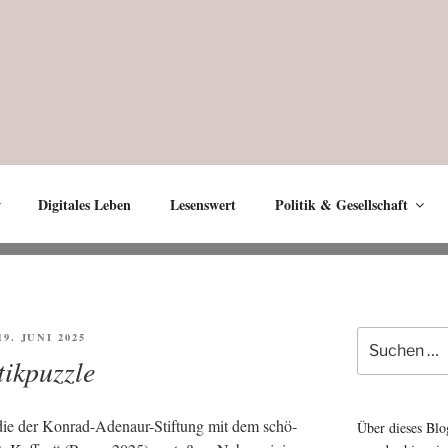
Digitales Leben
Lesenswert
Politik & Gesellschaft
Suche
FFENTLICHT
19. JUNI 2025
nach:
tikpuzzle
die der Kon­rad-Ade­naur-Stif­tung mit dem schö­
Über dieses Blo