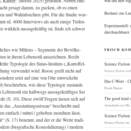
t, Kaf­fee“
(Roo­se 2025) gesto­ßen. Neben eini­
was das hier eig
n­facht gesagt dar­um, zu gucken, ob es einen
Rechner zur La
en und Wahl­ab­sich­ten gibt. Für die Stu­die wur­
 mit rd. 4000 Inter­views als auch eini­ge Tie­fen­
Experimentell:
 wirk­lich aus­sa­ge­kräf­tig ist, fin­de ich schwer
durchsuchbarer
­li­ches wie Milieus – Seg­men­te der Bevöl­ke­
FRISCH KO
­ten in ihrem Lebens­stil aus­zeich­nen. Recht
eil­te Typo­lo­gie des Sinus-Insti­tuts („Kar­tof­fel­
Science Fiction
chung ver­wen­det wird. Roo­se greift nicht auf
Science Fiction un
on­dern setzt auf eine von Otte ent­wi­ckel­te
Das C-Wort - C
9)
beschrie­ben, wie die­se Typo­lo­gie zustan­de
Frank Hamm
ens­stil ein halb­wegs aus­sa­ge­kräf­ti­ges Set
The good kind o
de (S. 10). Die­se zwölf Fra­gen las­sen sich auf
e das „Aus­stat­tungs­ni­veau“ beschreibt und
Aufschrieb zur Me.
 ein­fach / mit­tel / geho­ben zuord­nen lässt,
Science Fiction
it“ (S. 17) benennt, und der er die Wer­te tra­di­
Science Fiction im
mo­dern (bio­gra­fi­sche Kon­so­li­die­rung) / modern