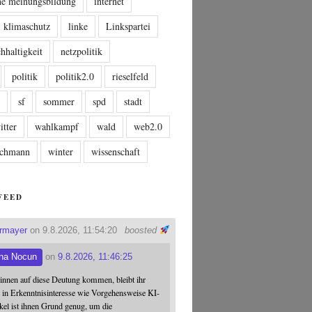
che meinungsbildung
internet
klimaschutz
linke
Linkspartei
hhaltigkeit
netzpolitik
politik
politik2.0
rieselfeld
n
sf
sommer
spd
stadt
itter
wahlkampf
wald
web2.0
tschmann
winter
wissenschaft
FEED
ermayer
on 9.8.2026, 11:54:20
boosted
na Nocun
on
9.8.2026, 11:46:25
:innen auf diese Deutung kommen, bleibt ihr
 in Erkenntnisinteresse wie Vorgehensweise KI-
ikel ist ihnen Grund genug, um die