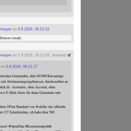
ermayer
on
8.8.2026, 05:52:52
Demon (small).
ermayer
on 7.8.2026, 10:12:43
boosted
on
5.8.2026, 08:21:17
eutschen Gemeinden, über 60.000 Ratsanträge
e mit Abstimmungsergebnissen, durchsuchbar an
blick.de - kostenlos, ohne Account, ohne
sive E-Mail-Alerts für deine Gemeinde oder
 dem OParl-Standard von
@
okfde
: das offizielle
nt 127 Schnittstellen, ich habe über 500
ommen!
#
OpenData
#
Kommunalpolitik