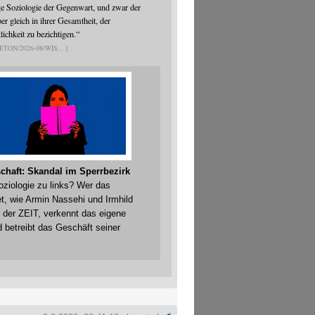
ge Soziologie der Gegenwart, und zwar der
er gleich in ihrer Gesamtheit, der
ichkeit zu bezichtigen.“
ETON/2026-08/WIS
chaft: Skandal im Sperrbezirk
Soziologie zu links? Wer das
t, wie Armin Nassehi und Irmhild
 der ZEIT, verkennt das eigene
 betreibt das Geschäft seiner