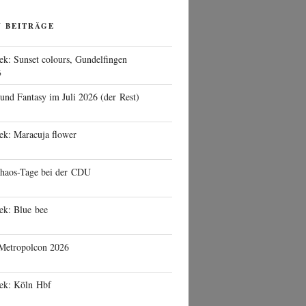
N BEITRÄGE
ek: Sunset colours, Gundelfingen
6
 und Fantasy im Juli 2026 (der Rest)
ek: Maracuja flower
haos-Tage bei der CDU
ek: Blue bee
 Metropolcon 2026
eek: Köln Hbf