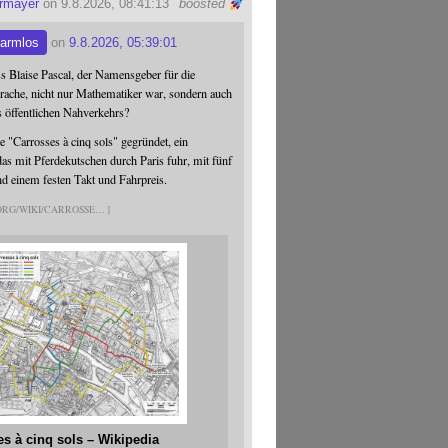
ermayer
on 9.8.2026, 08:41:13
boosted
armlos
on
9.8.2026, 05:39:01
ss Blaise Pascal, der Namensgeber für die
ache, nicht nur Mathematiker war, sondern auch
s öffentlichen Nahverkehrs?
 "Carrosses à cinq sols" gegründet, ein
s mit Pferdekutschen durch Paris fuhr, mit fünf
nd einem festen Takt und Fahrpreis.
.ORG/WIKI/CARROSSE
es à cinq sols – Wikipedia