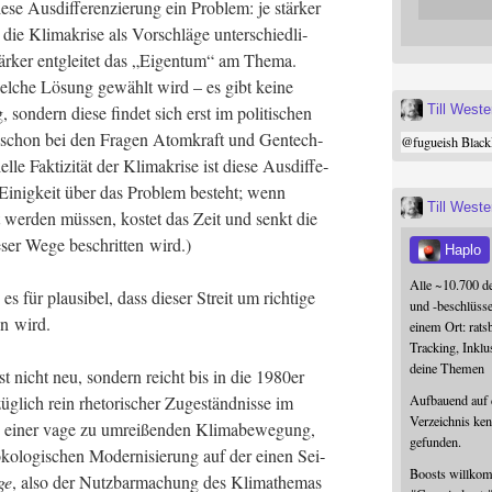
die­se Aus­dif­fe­ren­zie­rung ein Pro­blem: je stär­ker
ie Kli­ma­kri­se als Vor­schlä­ge unter­schied­li­
 stär­ker ent­glei­tet das „Eigen­tum“ am The­ma.
wel­che Lösung gewählt wird – es gibt kei­ne
, son­dern die­se fin­det sich erst im poli­ti­schen
Till West
se schon bei den Fra­gen Atom­kraft und Gen­tech­
@
fugueish
Black
e Fak­ti­zi­tät der Kli­ma­kri­se ist die­se Aus­dif­fe­
n Einig­keit über das Pro­blem besteht; wenn
Till West
t wer­den müs­sen, kos­tet das Zeit und senkt die
ie­ser Wege beschrit­ten wird.)
Haplo
Alle ~10.700 d
es für plau­si­bel, dass die­ser Streit um rich­ti­ge
und -beschlüss
en wird.
einem Ort: rats
Tracking, Inklu
deine Themen
 ist nicht neu, son­dern reicht bis in die 1980er
Aufbauend auf
lich rein rhe­to­ri­scher Zuge­ständ­nis­se im
Verzeichnis ken
b
einer vage zu umrei­ßen­den Kli­ma­be­we­gung,
gefunden.
en öko­lo­gi­schen Moder­ni­sie­rung auf der einen Sei­
Boosts willk
ge
, also der Nutz­bar­ma­chung des Kli­mathe­mas