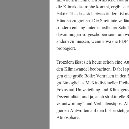
die Kli­ma­ka­ta­stro­phe kommt, ergibt sic
Fak­ti­zi­tät – dass sich etwas ändert, ist
Hän­den zu grei­fen. Die Streit­li­nie ver
son­dern ent­lang unter­schied­li­cher Schu
davon mögen vor­ge­scho­ben sein, um wei­t
ändern zu müs­sen, wenn etwa die FDP all
propagiert.
Trotz­dem lässt sich heu­te schon eine Aus­d
den Kli­ma­wan­del beob­ach­ten. Dabei spie­l
gen eine gro­ße Rol­le: Ver­trau­en in de
größt­mög­li­ches Maß indi­vi­du­el­ler Frei­
Fokus auf Umver­tei­lung und Kli­ma­ge­rec
Dezen­tra­li­tät; und ja, auch struk­tu­rel­l
ver­ant­wor­tung“ und Ver­hal­tens­tipps. A
gier­ten Ant­wor­ten auf den bis­her ste­ti­g
Atmosphäre.