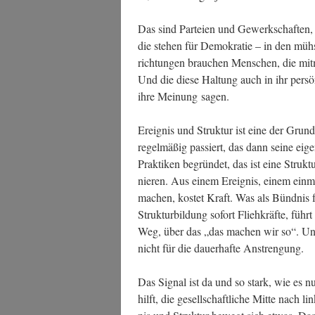
Das sind Par­tei­en und Gewerk­schaf­ten, I
die ste­hen für Demo­kra­tie – in den müh­
rich­tun­gen brau­chen Men­schen, die mit­
Und die die­se Hal­tung auch in ihr per­sö
ihre Mei­nung sagen.
Ereig­nis und Struk­tur ist eine der Grund­
regel­mä­ßig pas­siert, das dann sei­ne eig
Prak­ti­ken begrün­det, das ist eine Struk­
nie­ren. Aus einem Ereig­nis, einem ein­ma
machen, kos­tet Kraft. Was als Bünd­nis f
Struk­tur­bil­dung sofort Flieh­kräf­te, führ
Weg, über das „das machen wir so“. Und A
nicht für die dau­er­haf­te Anstrengung.
Das Signal ist da und so stark, wie es nu
hilft, die gesell­schaft­li­che Mit­te nach 