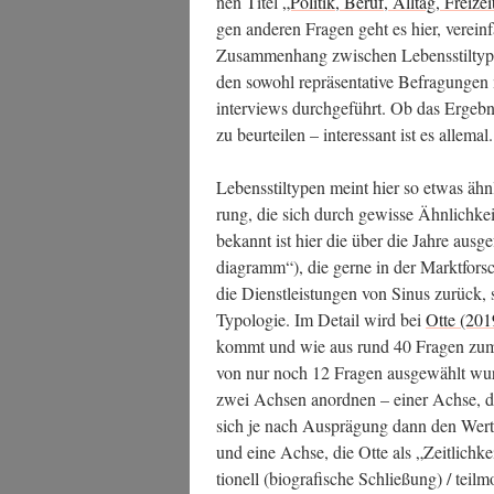
nen Titel
„Poli­tik, Beruf, All­tag, Frei­zei
gen ande­ren Fra­gen geht es hier, ver­ei
Zusam­men­hang zwi­schen Lebens­stil­ty­p
den sowohl reprä­sen­ta­ti­ve Befra­gun­gen
in­ter­views durch­ge­führt. Ob das Ergeb­nis
zu beur­tei­len – inter­es­sant ist es allemal.
Lebens­stil­ty­pen meint hier so etwas ähn
rung, die sich durch gewis­se Ähn­lich­kei
bekannt ist hier die über die Jah­re aus­ge­f
dia­gramm“), die ger­ne in der Markt­for­s
die Dienst­leis­tun­gen von Sinus zurück, s
Typo­lo­gie. Im Detail wird bei
Otte (201
kommt und wie aus rund 40 Fra­gen zum Leb
von nur noch 12 Fra­gen aus­ge­wählt wur­
zwei Ach­sen anord­nen – einer Ach­se, di
sich je nach Aus­prä­gung dann den Wer­ten
und eine Ach­se, die Otte als „Zeit­lich­ke
tio­nell (bio­gra­fi­sche Schlie­ßung) / teil­