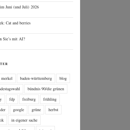
 im Juni (und Juli) 2026
ek: Cat and berries
n Sie’s mit AI?
TER
a merkel
baden-württemberg
blog
ndestagswahl
bündnis 90/die grünen
sy
fdp
freiburg
frühling
nder
google
grüne
herbst
tik
in eigener sache