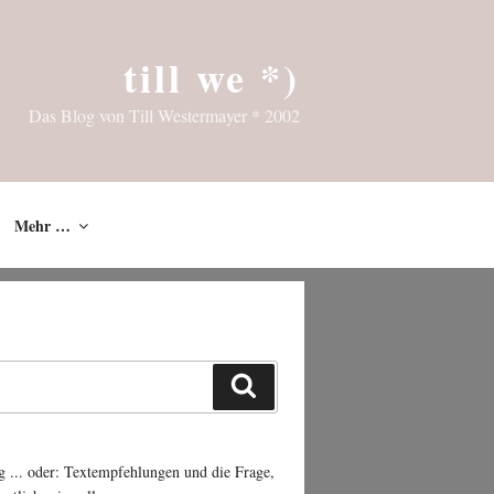
till we *)
Das Blog von Till Westermayer * 2002
Mehr …
Suchen
g ... oder: Textempfehlungen und die Frage,