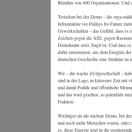
Bünd­nis von 400 Orga­ni­sa­tio­nen. Und 
Trotz­dem bei der Demo – die orga-mäßig,
Infra­struk­tur vor Fri­days for Future zurü
Gewerk­schaf­ten – das Gefühl, dass es ein
Zei­chen gegen die AfD, gegen Ras­sis­mu
Demo­kra­tie setzt, fra­gil ist. Und dass e
dafür ein­zu­set­zen, aus dem Ereig­nis der
deut­schen Geschich­te eine Struk­tur z
Wir – die wache Zivil­ge­sell­schaft – ha
sind in der Lage, in kür­zes­ter Zeit mit v
und damit Poli­tik und öffent­li­che Mei­n
und das wird gese­hen, so jeden­falls mei­n
Fraktion.
Wich­ti­ger als die nächs­te Demo, bei der
mal noch mehr Men­schen waren, oder ob 
es, die­se Ener­gie jetzt in die exis­tie­ren