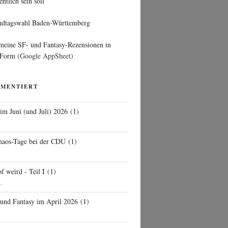
entlich sein soll
ndtagswahl Baden-Württemberg
 meine SF- und Fantasy-Rezensionen in
 Form
(Google AppSheet)
MMENTIERT
 im Juni (und Juli) 2026
(
1
)
d
haos-Tage bei der CDU
(
1
)
f weird - Teil I
(
1
)
..
 und Fantasy im April 2026
(
1
)