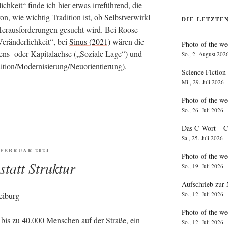
lich­keit“ fin­de ich hier etwas irre­füh­rend, die
, wie wich­tig Tra­di­ti­on ist, ob Selbst­ver­wirk­l
DIE LETZTE
er­aus­for­de­run­gen gesucht wird. Bei Roo­se
r­än­der­lich­keit“, bei
Sinus (2021)
wären die
Photo of the we
ns- oder Kapi­tal­ach­se („Sozia­le Lage“) und
So., 2. August 202
radition/Modernisierung/Neuorientierung).
Science Fiction
Mi., 29. Juli 2026
Photo of the we
So., 26. Juli 2026
Das C‑Wort – C
Sa., 25. Juli 2026
FENTLICHT
. FEBRUAR 2024
Photo of the we
statt Struktur
So., 19. Juli 2026
Aufschrieb zur
So., 12. Juli 2026
Photo of the w
 bis zu 40.000 Men­schen auf der Stra­ße, ein
So., 12. Juli 2026