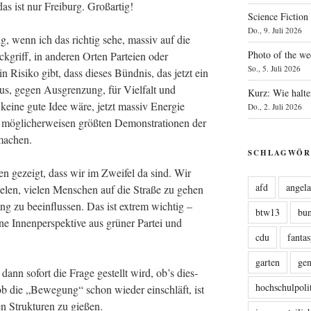
das ist nur Frei­burg. Großartig!
Science Fiction
Do., 9. Juli 2026
 wenn ich das rich­tig sehe, mas­siv auf die
Photo of the we
ck­griff, in ande­ren Orten Par­tei­en oder
So., 5. Juli 2026
 Risi­ko gibt, dass die­ses Bünd­nis, das jetzt ein
s, gegen Aus­gren­zung, für Viel­falt und
Kurz: Wie halte
s kei­ne gute Idee wäre, jetzt mas­siv Ener­gie
Do., 2. Juli 2026
 mög­li­cher­wei­sen größ­ten Demons­tra­tio­nen der
u machen.
SCHLAGWÖR
ben gezeigt, dass wir im Zwei­fel da sind. Wir
afd
angel
ie­len, vie­len Men­schen auf die Stra­ße zu gehen
ung zu beein­flus­sen. Das ist extrem wich­tig –
btw13
bu
e Innen­per­spek­ti­ve aus grü­ner Par­tei und
cdu
fanta
garten
ge
 dann sofort die Fra­ge gestellt wird, ob’s dies­
hochschulpoli
die „Bewe­gung“ schon wie­der ein­schläft, ist
­den Struk­tu­ren zu gießen.