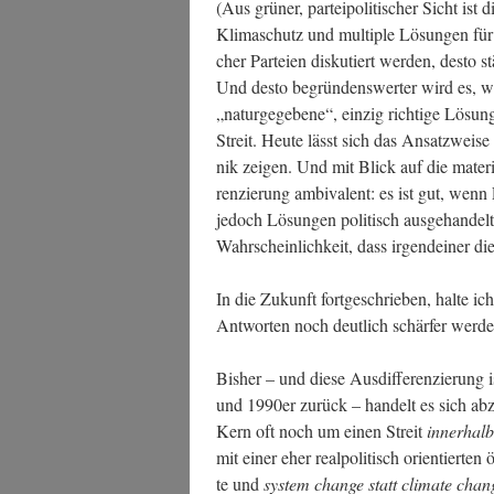
(Aus grü­ner, par­tei­po­li­ti­scher Sicht ist 
Kli­ma­schutz und mul­ti­ple Lösun­gen für d
cher Par­tei­en dis­ku­tiert wer­den, des­to
Und des­to begrün­dens­wer­ter wird es, 
„natur­ge­ge­be­ne“, ein­zig rich­ti­ge Lösung
Streit. Heu­te lässt sich das Ansatz­wei­
nik zei­gen. Und mit Blick auf die mate­ri­el­l
ren­zie­rung ambi­va­lent: es ist gut, wen
jedoch Lösun­gen poli­tisch aus­ge­han­del
Wahr­schein­lich­keit, dass irgend­ei­ner d
In die Zukunft fort­ge­schrie­ben, hal­te ich 
Ant­wor­ten noch deut­lich schär­fer wer­d
Bis­her – und die­se Aus­dif­fe­ren­zie­rung
und 1990er zurück – han­delt es sich abzüg­
Kern oft noch um einen Streit
inner­hal
mit einer eher real­po­li­tisch ori­en­tier­t
te und
sys­tem chan­ge statt cli­ma­te chan­