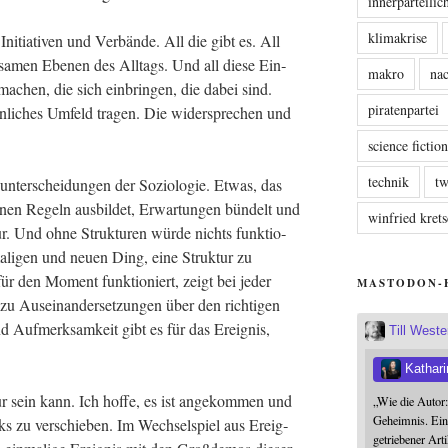
innerparteili
klimakrise
nitia­ti­ven und Ver­bän­de. All die gibt es. All
sa­men Ebe­nen des All­tags. Und all die­se Ein­
makro
nac
ma­chen, die sich ein­brin­gen, die dabei sind.
piratenpartei
n­li­ches Umfeld tra­gen. Die wider­spre­chen und
science fictio
technik
tw
un­ter­schei­dun­gen der Sozio­lo­gie. Etwas, das
e­nen Regeln aus­bil­det, Erwar­tun­gen bün­delt und
winfried kre
tur. Und ohne Struk­tu­ren wür­de nichts funk­tio­
­li­gen und neu­en Ding, eine Struk­tur zu
ür den Moment funk­tio­niert, zeigt bei jeder
MASTODON-
t zu Aus­ein­an­der­set­zun­gen über den rich­ti­gen
uf­merk­sam­keit gibt es für das Ereig­nis,
Till West
Kathari
r sein kann. Ich hof­fe, es ist ange­kom­men und
„Wie die Autor
Geheimnis. Ein
links zu ver­schie­ben. Im Wech­sel­spiel aus Ereig­
getriebener Art