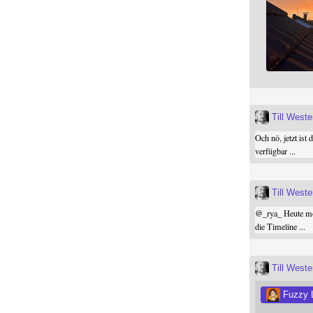
Till West
Och nö, jetzt ist 
verfügbar ...
Till West
@
_rya_
Heute mor
die Timeline ...
Till West
Fuzzy L