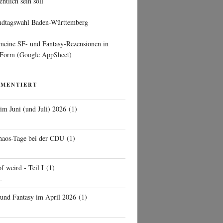
entlich sein soll
ndtagswahl Baden-Württemberg
 meine SF- und Fantasy-Rezensionen in
 Form
(Google AppSheet)
MMENTIERT
 im Juni (und Juli) 2026
(
1
)
d
haos-Tage bei der CDU
(
1
)
f weird - Teil I
(
1
)
..
 und Fantasy im April 2026
(
1
)