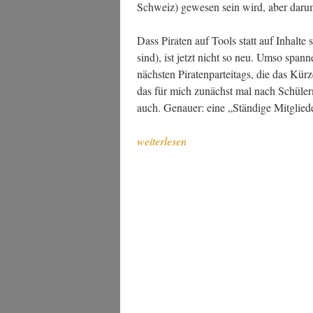
Schweiz) gewe­sen sein wird, aber dar­um
Dass Pira­ten auf Tools statt auf Inhal­te 
sind), ist jetzt nicht so neu. Umso span­nen
nächs­ten Pira­ten­par­tei­tags, die das K
das für mich zunächst mal nach Schü­ler­m
auch. Genau­er: eine „Stän­di­ge Mitgli
„Eine
weiterlesen
vir­
tu­
el­
le
Ver­
samm­
lung?“