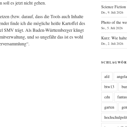
 soll es jetzt nicht gehen.
Science Fiction
Do., 9. Juli 2026
set­zen (bzw. dar­auf, dass die Tools auch Inhal­te
Photo of the we
­der fin­de ich die mög­li­che hei­ße Kar­tof­fel des
So., 5. Juli 2026
ür­zel SMV trägt. Als Baden-Würt­tem­ber­ger klingt
it­ver­wal­tung, und so unge­fähr das ist es wohl
Kurz: Wie halte
ederversammlung“.
Do., 2. Juli 2026
SCHLAGWÖR
afd
angel
btw13
bu
cdu
fanta
garten
ge
hochschulpoli