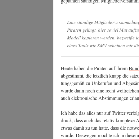
geplan­ten stän­di­gen Mit­glie­der­ver­sam
Eine stän­di­ge Mit­glie­der­ver­samm­lu
Pira­ten gelingt, hier soviel Mut auf­zu
Modell kopie­ren wer­den, bezweif­le ic
eines Tools wie SMV schei­nen mir di
Heu­te haben die Pira­ten auf ihrem
Bun­de
abge­stimmt, die letzt­lich knapp die sat­z
tungs­ge­mäß zu Unke­ru­fen und Abge­sän­
wur­de dann noch eine recht weit­rei­che
auch elek­tro­ni­sche Abstim­mun­gen erla
Ich habe das alles nur auf Twit­ter ver­fo
druck, dass auch das rela­tiv kom­ple­xe Ab
etwas damit zu tun hat­te, dass die not­wen­
wur­de. Des­we­gen möch­te ich in die­sem 