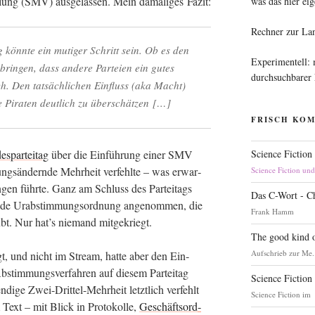
m­lung (SMV) aus­ge­las­sen. Mein dama­li­ges Fazit:
was das hier eig
Rechner zur La
ng könn­te ein muti­ger Schritt sein. Ob es den
Experimentell:
­brin­gen, dass ande­re Par­tei­en ein gutes
durchsuchbarer
h. Den tat­säch­li­chen Ein­fluss (aka Macht)
e Pira­ten deut­lich zu überschätzen […]
FRISCH KO
Science Fiction
s­par­tei­tag
über die Ein­füh­rung einer SMV
ungs­än­dern­de Mehr­heit ver­fehl­te – was erwar­
Science Fiction un
gen führ­te. Ganz am Schluss des Par­tei­tags
Das C-Wort - C
n­de Urab­stim­mungs­ord­nung ange­nom­men, die
Frank Hamm
ubt. Nur hat’s nie­mand mitgekriegt.
The good kind o
Aufschrieb zur Me.
lgt, und nicht im Stream, hat­te aber den Ein­
stim­mungs­ver­fah­ren auf die­sem Par­tei­tag
Science Fiction
di­ge Zwei-Drit­tel-Mehr­heit letzt­lich ver­fehlt
Science Fiction im
Text – mit Blick in Pro­to­kol­le,
Geschäfts­ord­