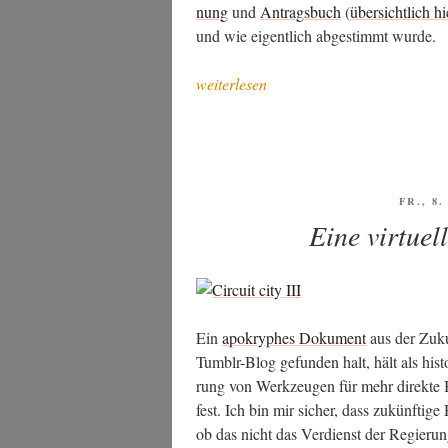
nung
und
Antrags­buch
(
über­sicht­lich hi
und wie eigent­lich abge­stimmt wurde.
„Pira­
weiterlesen
ten:
Ablauf
des
SMV-
Schei­
VERÖF
FR., 8
AM
terns“
Eine virtue
Ein
apo­kry­phes Doku­ment
aus der Zukun
Tumb­lr-Blog gefun­den halt, hält als his­to
rung von Werk­zeu­gen für mehr direk­te Be
fest. Ich bin mir sicher, dass zukünf­ti­ge Hi
ob das nicht das Ver­dienst der Regie­run