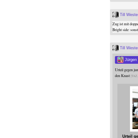
Till West
Zug ist mit dopp
Bright side: son
Till West
Jürgen
Urteil gegen j
den Knast
TAZ
Urteil 