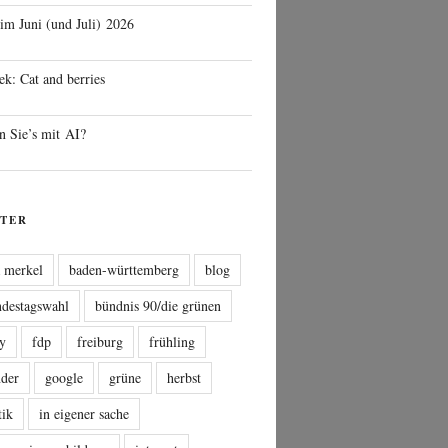
 im Juni (und Juli) 2026
ek: Cat and berries
n Sie’s mit AI?
TER
a merkel
baden-württemberg
blog
ndestagswahl
bündnis 90/die grünen
sy
fdp
freiburg
frühling
nder
google
grüne
herbst
tik
in eigener sache