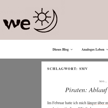
Zum
Inhalt
springen
Dieses Blog
Analoges Leben
SCHLAGWORT:
SMV
VERÖ
MO., 
AM
Piraten: Ablauf
Im Febru­ar hat­te ich mich
län­ger über m