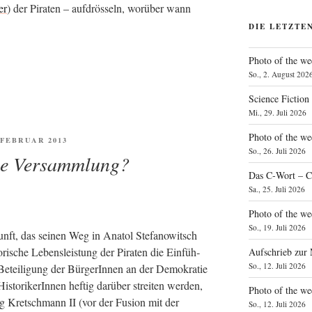
er
) der Pira­ten – auf­drös­seln, wor­über wann
DIE LETZTE
Photo of the we
So., 2. August 202
Science Fiction
Mi., 29. Juli 2026
Photo of the we
FENTLICHT
. FEBRUAR 2013
So., 26. Juli 2026
lle Versammlung?
Das C‑Wort – C
Sa., 25. Juli 2026
Photo of the we
So., 19. Juli 2026
ft, das sei­nen Weg in Ana­tol Ste­fa­no­witsch
­ri­sche Lebens­leis­tung der Pira­ten die Ein­füh­
Aufschrieb zur
So., 12. Juli 2026
tei­li­gung der Bür­ge­rIn­nen an der Demo­kra­tie
s­to­ri­ke­rIn­nen hef­tig dar­über strei­ten wer­den,
Photo of the w
g Kret­sch­mann II (vor der Fusi­on mit der
So., 12. Juli 2026