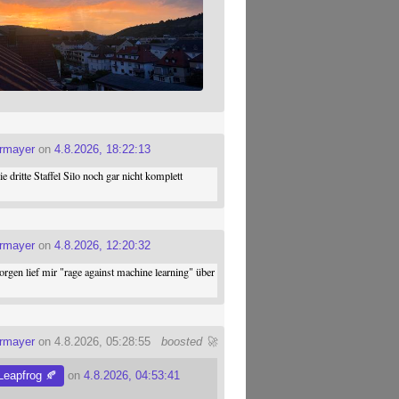
ermayer
on
4.8.2026, 18:22:13
die dritte Staffel Silo noch gar nicht komplett
ermayer
on
4.8.2026, 12:20:32
gen lief mir "rage against machine learning" über
ermayer
on 4.8.2026, 05:28:55
boosted 🚀
eapfrog 🍂
on
4.8.2026, 04:53:41