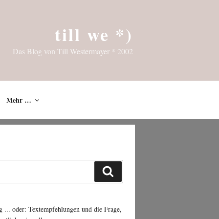
till we *)
Das Blog von Till Westermayer * 2002
Mehr …
Suchen
g ... oder: Textempfehlungen und die Frage,