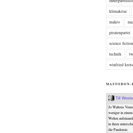
innerparteili
klimakrise
makro
nac
piratenpartei
science fictio
technik
tw
winfried kre
MASTODON-
Till West
Jo Waltons Vened
weniger in einem
Welten aufeinand
in ihren untersch
die Pandemie.