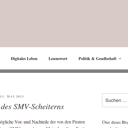
Digitales Leben
Lesenswert
Politik & Gesellschaft
Suche
FFENTLICHT
13. MAI 2013
nach:
 des SMV-Scheiterns
ög­li­che Vor- und Nach­tei­le
der von den Pira­ten
Über dieses Blo