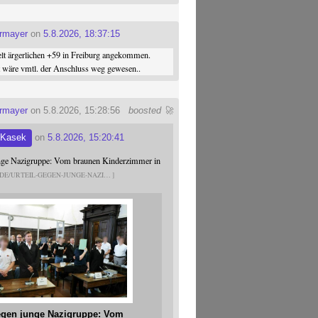
ermayer
on
5.8.2026, 18:37:15
elt ärgerlichen +59 in Freiburg angekommen.
st wäre vmtl. der Anschluss weg gewesen..
ermayer
on 5.8.2026, 15:28:56
boosted 🚀
 Kasek
on
5.8.2026, 15:20:41
unge Nazigruppe: Vom braunen Kinderzimmer in
.DE/URTEIL-GEGEN-JUNGE-NAZI
gegen junge Nazigruppe: Vom