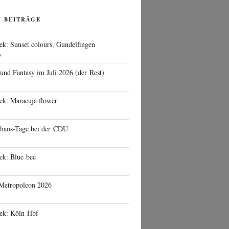
N BEITRÄGE
ek: Sunset colours, Gundelfingen
6
 und Fantasy im Juli 2026 (der Rest)
ek: Maracuja flower
haos-Tage bei der CDU
ek: Blue bee
 Metropolcon 2026
eek: Köln Hbf