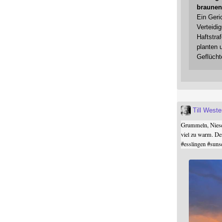
braunen
Ein Geri
Verteidi
Haftstraf
planten 
Geflücht
Till West
Grummeln, Niesel
viel zu warm. De
#
esslingen
#
suns