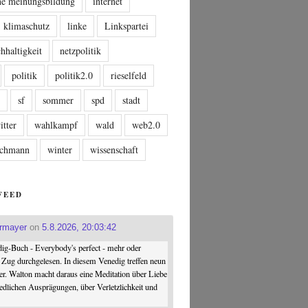
che meinungsbildung
internet
klimaschutz
linke
Linkspartei
hhaltigkeit
netzpolitik
politik
politik2.0
rieselfeld
n
sf
sommer
spd
stadt
itter
wahlkampf
wald
web2.0
tschmann
winter
wissenschaft
FEED
ermayer
on
5.8.2026, 20:03:42
ig-Buch - Everybody's perfect - mehr oder
 Zug durchgelesen. In diesem Venedig treffen neun
er. Walton macht daraus eine Meditation über Liebe
iedlichen Ausprägungen, über Verletzlichkeit und