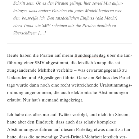
Schritt sein. Ob es den Pira­ten gelingt, hier soviel Mut auf­zu­
brin­gen, dass ande­re Par­tei­en ein gutes Modell kopie­ren wer­
den, bezweif­le ich. Den tat­säch­li­chen Ein­fluss (aka Macht)
eines Tools wie SMV schei­nen mir die Pira­ten deut­lich zu
überschätzen […]
Heu­te haben die Pira­ten auf ihrem
Bun­des­par­tei­tag
über die Ein­
füh­rung einer SMV abge­stimmt, die letzt­lich knapp die sat­
zungs­än­dern­de Mehr­heit ver­fehl­te – was erwar­tungs­ge­mäß zu
Unke­ru­fen und Abge­sän­gen führ­te. Ganz am Schluss des Par­tei­
tags wur­de dann noch eine recht weit­rei­chen­de Urab­stim­mungs­
ord­nung ange­nom­men, die auch elek­tro­ni­sche Abstim­mun­gen
erlaubt. Nur hat’s nie­mand mitgekriegt.
Ich habe das alles nur auf Twit­ter ver­folgt, und nicht im Stream,
hat­te aber den Ein­druck, dass auch das rela­tiv kom­ple­xe
Abstim­mungs­ver­fah­ren auf die­sem Par­tei­tag etwas damit zu tun
hat­te, dass die not­wen­di­ge Zwei-Drit­tel-Mehr­heit letzt­lich ver­