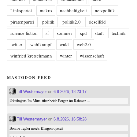
Linkspartei
makro
nachhaltigkeit
netzpolitik
piratenpartei
politik
politik2.0
rieselfeld
science fiction
sf
sommer
spd
stadt
technik
twitter
wahlkampf
wald
web2.0
winfried kretschmann
winter
wissenschaft
MASTODON-FEED
Till Westermayer
on
6.8.2026, 18:23:17
@
kaibojens
Im Mittel über beide Folgen im Rahmen ...
Till Westermayer
on
6.8.2026, 16:58:28
Bonnie Taylor meets Klingon opera?