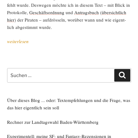
fehlt wur­de. Des­we­gen möch­te ich in die­sem Text – mit Blick in
Pro­to­kol­le,
Geschäfts­ord­nung
und
Antrags­buch
(
über­sicht­lich
hier
) der Pira­ten – auf­drös­seln, wor­über wann und wie eigent­
lich abge­stimmt wurde.
„Pira­
weiterlesen
ten:
Ablauf
des
SMV-
Suche
Such
Schei­
nach:
terns“
Über dieses Blog ... oder: Textempfehlungen und die Frage, was
das hier eigentlich sein soll
Rechner zur Landtagswahl Baden-Württemberg
Experimentell: meine SF- und Fantasy-Rezensionen in