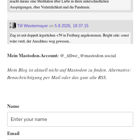
macht daraus eine Meditation über Liebe in ihren unterschiedlichen
Ausprägungen, über Verletzlichkeit und die Pandemie.
Till Westermayer
on
5.8.2026, 18:37:15
Zug ist mit doppelt ärgerlichen +59 in Freiburg angekommen. Bright side: sonst
wäre vmtl. der Anschluss weg gewesen..
Mein Mast­o­don-Account:
@_tillwe_@mastodon.social
Mein Blog ist aktu­ell nicht auf Mast­o­don zu fin­den. Alter­na­ti­ve:
Benach­rich­ti­gung per Mail oder das gute alte
RSS
.
Name
Email