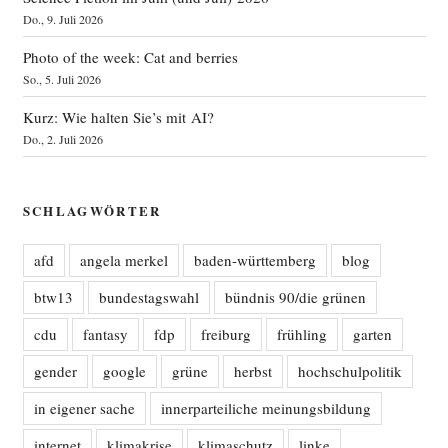
Do., 9. Juli 2026
Photo of the week: Cat and berries
So., 5. Juli 2026
Kurz: Wie halten Sie’s mit AI?
Do., 2. Juli 2026
SCHLAGWÖRTER
afd
angela merkel
baden-württemberg
blog
btw13
bundestagswahl
bündnis 90/die grünen
cdu
fantasy
fdp
freiburg
frühling
garten
gender
google
grüne
herbst
hochschulpolitik
in eigener sache
innerparteiliche meinungsbildung
internet
klimakrise
klimaschutz
linke