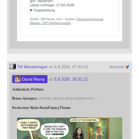
Till Westermayer
on 6.8.2026, 07:43:10
boosted
David Revoy
on
5.8.2026, 16:01:12
Authenticity Problem
Bonus timelapse:
PEPPERCARROT.COM/EN/MINIFANTAS
#
webcomic
#
krita
#
miniFantasyTheater