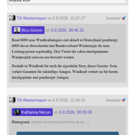
#
startrek
#
snw
Till Westermayer
on 6.8.2026, 15:07:27
boosted
Rico Grimm
on
6.8.2026, 08:46:25
Rund 8000 neue Windkraftanlagen sind aktuell in Deutschland genehmigt.
6000 davon überschreiten laut Bundesverband Windenergie die neue
Leistungsgrenze regelmäßig. Drei Viertel der schon durchgeplanten
Windprojekte müssen neu bewertet werden.
Deshalb ist Windkraft für mich die eigentliche Story dieser Gesetze: Solar
verliert Garantien für zukünftige Anlagen. Windkraft verliert sie für bereits
durchgeplante und genehmigte Anlagen.
Till Westermayer
on 6.8.2026, 11:34:14
boosted
Katharina Nocun
on
5.8.2026, 08:05:09
Hintergrund:
ZDFHEUTE.DE/POLITIK/DEUTSCHLAN