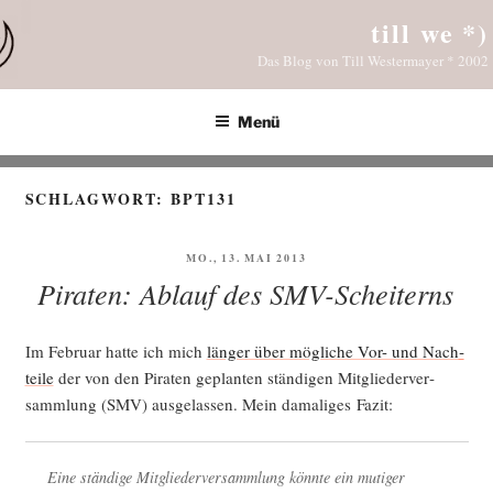
Zum
till we *)
Inhalt
Das Blog von Till Westermayer * 2002
springen
Menü
SCHLAGWORT:
BPT131
VERÖFFENTLICHT
MO., 13. MAI 2013
AM
Piraten: Ablauf des SMV-Scheiterns
Im Febru­ar hat­te ich mich
län­ger über mög­li­che Vor- und Nach­
tei­le
der von den Pira­ten geplan­ten stän­di­gen Mit­glie­der­ver­
samm­lung (SMV) aus­ge­las­sen. Mein dama­li­ges Fazit:
Eine stän­di­ge Mit­glie­der­ver­samm­lung könn­te ein muti­ger