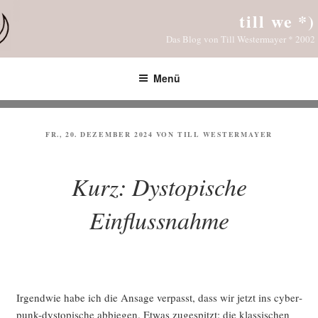
Zum
till we *)
Inhalt
Das Blog von Till Westermayer * 2002
springen
Menü
VERÖFFENTLICHT
FR., 20. DEZEMBER 2024
VON
TILL WESTERMAYER
AM
Kurz: Dystopische
Einflussnahme
Irgend­wie habe ich die Ansa­ge ver­passt, dass wir jetzt ins cyber­
punk-dys­to­pi­sche abbie­gen. Etwas zuge­spitzt: die klas­si­schen