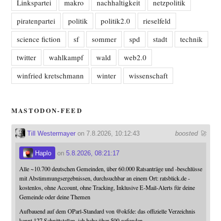
Linkspartei
makro
nachhaltigkeit
netzpolitik
piratenpartei
politik
politik2.0
rieselfeld
science fiction
sf
sommer
spd
stadt
technik
twitter
wahlkampf
wald
web2.0
winfried kretschmann
winter
wissenschaft
MASTODON-FEED
Till Westermayer
on 7.8.2026, 10:12:43
boosted 🚀
Haplo
on
5.8.2026, 08:21:17
Alle ~10.700 deutschen Gemeinden, über 60.000 Ratsanträge und -beschlüsse
mit Abstimmungsergebnissen, durchsuchbar an einem Ort: ratsblick.de -
kostenlos, ohne Account, ohne Tracking, Inklusive E-Mail-Alerts für deine
Gemeinde oder deine Themen
Aufbauend auf dem OParl-Standard von
@
okfde
: das offizielle Verzeichnis
kennt 127 Schnittstellen, ich habe über 500 gefunden.