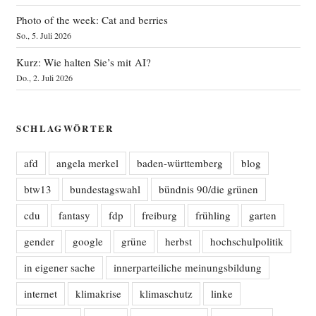
Photo of the week: Cat and berries
So., 5. Juli 2026
Kurz: Wie halten Sie’s mit AI?
Do., 2. Juli 2026
SCHLAGWÖRTER
afd
angela merkel
baden-württemberg
blog
btw13
bundestagswahl
bündnis 90/die grünen
cdu
fantasy
fdp
freiburg
frühling
garten
gender
google
grüne
herbst
hochschulpolitik
in eigener sache
innerparteiliche meinungsbildung
internet
klimakrise
klimaschutz
linke