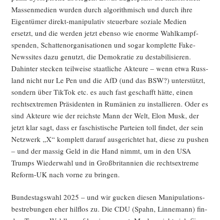
Mas­sen­me­di­en wur­den durch algo­rith­misch und durch ihre
Eigen­tü­mer direkt-mani­pu­la­tiv steu­er­ba­re sozia­le Medi­en
ersetzt, und die wer­den jetzt eben­so wie enor­me Wahl­kampf­
spen­den, Schat­ten­or­ga­ni­sa­tio­nen und sogar kom­plet­te Fake-
News­si­tes dazu genutzt, die Demo­kra­tie zu desta­bi­li­sie­ren.
Dahin­ter ste­cken teil­wei­se staat­li­che Akteu­re – wenn etwa Russ­
land nicht nur Le Pen und die AfD (und das BSW?) unter­stützt,
son­dern über Tik­Tok etc. es auch fast geschafft hät­te, einen
rechts­extre­men Prä­si­den­ten in Rumä­ni­en zu instal­lie­ren. Oder es
sind Akteu­re wie der reichs­te Mann der Welt, Elon Musk, der
jetzt klar sagt, dass er faschis­ti­sche Par­tei­en toll fin­det, der sein
Netz­werk „X“ kom­plett dar­auf aus­ge­rich­tet hat, die­se zu pushen
– und der mas­sig Geld in die Hand nimmt, um in den USA
Trumps Wie­der­wahl und in Groß­bri­tan­ni­en die rechts­extre­me
Reform-UK nach vor­ne zu bringen.
Bun­des­tags­wahl 2025 – und wir gucken die­sen Mani­pu­la­ti­ons­
be­stre­bun­gen eher hilf­los zu. Die CDU (Spahn, Lin­ne­mann) fin­