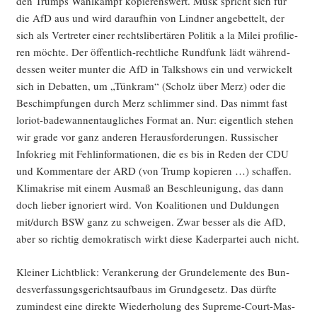
den Trumps Wahl­kampf kopie­rens­wert. Musk spricht sich für
die AfD aus und wird dar­auf­hin von Lind­ner ange­bet­telt, der
sich als Ver­tre­ter einer rechts­li­ber­tä­ren Poli­tik a la Milei pro­fi­lie­
ren möch­te. Der öffent­lich-recht­li­che Rund­funk lädt wäh­rend­
des­sen wei­ter mun­ter die AfD in Talk­shows ein und ver­wi­ckelt
sich in Debat­ten, um „Tün­kram“ (Scholz über Merz) oder die
Beschimp­fun­gen durch Merz schlim­mer sind. Das nimmt fast
lori­ot-bade­wan­nen­taug­li­ches For­mat an. Nur: eigent­lich ste­hen
wir gra­de vor ganz ande­ren Her­aus­for­de­run­gen. Rus­si­scher
Info­krieg mit Fehl­in­for­ma­tio­nen, die es bis in Reden der CDU
und Kom­men­ta­re der ARD (von Trump kopie­ren …) schaf­fen.
Kli­ma­kri­se mit einem Aus­maß an Beschleu­ni­gung, das dann
doch lie­ber igno­riert wird. Von Koali­tio­nen und Dul­dun­gen
mit/durch BSW ganz zu schwei­gen. Zwar bes­ser als die AfD,
aber so rich­tig demo­kra­tisch wirkt die­se Kader­par­tei auch nicht.
Klei­ner Licht­blick: Ver­an­ke­rung der Grund­ele­men­te des Bun­
des­ver­fas­sungs­ge­richts­auf­baus im Grund­ge­setz. Das dürf­te
zumin­dest eine direk­te Wie­der­ho­lung des Supre­me-Court-Mas­