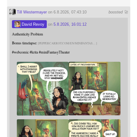
Till Westermayer
on 6.8.2026, 07:43:10
boosted 🚀
David Revoy
on
5.8.2026, 16:01:12
Authenticity Problem
Bonus timelapse:
PEPPERCARROT.COM/EN/MINIFANTAS
#
webcomic
#
krita
#
miniFantasyTheater