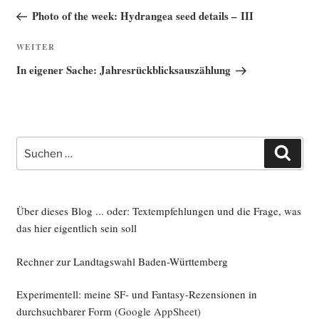
Beitrag
Photo of the week: Hydrangea seed details – III
Nächster
WEITER
Beitrag
In eigener Sache: Jahresrückblicksauszählung
Suche
Such
nach:
Über dieses Blog ... oder: Textempfehlungen und die Frage, was
das hier eigentlich sein soll
Rechner zur Landtagswahl Baden-Württemberg
Experimentell: meine SF- und Fantasy-Rezensionen in
durchsuchbarer Form
(Google AppSheet)