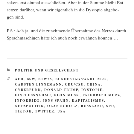
sa­kers erst ein­mal aus­schlie­ßen. Aber in der Sum­me bleibt Ent­
set­zen dar­über, wann wir eigent­lich in die Dys­to­pie abge­bo­
gen sind.
P.S.: Ach ja, und die zuneh­men­de Über­nah­me des Net­zes durch
Sprach­ma­schi­nen hät­te ich auch noch erwäh­nen können …
KATEGORIEN
POLITIK UND GESELLSCHAFT
SCHLAGWÖRTER
AFD
,
BSW
,
BTW25
,
BUNDESTAGSWAHL 2025
,
CARSTEN LINNEMANN
,
CDU/CSU
,
CHINA
,
CYBERPUNK
,
DONALD TRUMP
,
DYSTOPIE
,
EINFLUSSNAHME
,
ELON MUSK
,
FRIEDRICH MERZ
,
INFOKRIEG
,
JENS SPAHN
,
KAPITALISMUS
,
NETZPOLITIK
,
OLAF SCHOLZ
,
RUSSLAND
,
SPD
,
TIKTOK
,
TWITTER
,
USA