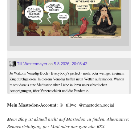
Till Westermayer
on
5.8.2026, 20:03:42
Jo Waltons Venedig-Buch - Everybody's perfect - mehr oder weniger in einem
Zug durchgelesen. In diesem Venedig treffen neun Welten aufeinander. Walton
macht daraus eine Meditation über Liebe in ihren unterschiedlichen
Ausprägungen, über Verletzlichkeit und die Pandemie.
Mein Mast­o­don-Account:
@_tillwe_@mastodon.social
Mein Blog ist aktu­ell nicht auf Mast­o­don zu fin­den. Alter­na­ti­ve:
Benach­rich­ti­gung per Mail oder das gute alte
RSS
.