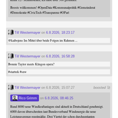
Boosts willkommen!
#
OpenData
#
Kommunalpolitik
#
Gemeinderat
#
Demokratie
#
CivicTech
#
Transparenz
#
OParl
Till Westermayer
on
6.8.2026, 18:23:17
@
kaibojens
Im Mittel über beide Folgen im Rahmen ...
Till Westermayer
on
6.8.2026, 16:58:28
Bonnie Taylor meets Klingon opera?
#
startrek
#
snw
Till Westermayer
on 6.8.2026, 15:07:27
boosted 🚀
Rico Grimm
on
6.8.2026, 08:46:25
Rund 8000 neue Windkraftanlagen sind aktuell in Deutschland genehmigt.
6000 davon überschreiten laut Bundesverband Windenergie die neue
Leistungsgrenze regelmäßig. Drei Viertel der schon durchgeplanten