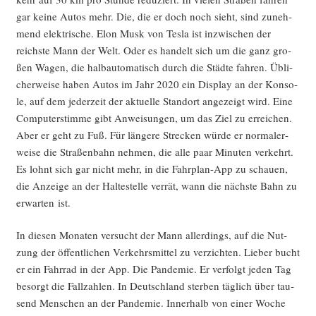
gar kei­ne Autos mehr. Die, die er doch noch sieht, sind zuneh­
mend elek­tri­sche. Elon Musk von Tes­la ist inzwi­schen der
reichs­te Mann der Welt. Oder es han­delt sich um die ganz gro­
ßen Wagen, die halb­au­to­ma­tisch durch die Städ­te fah­ren. Übli­
cher­wei­se haben Autos im Jahr 2020 ein Dis­play an der Kon­so­
le, auf dem jeder­zeit der aktu­el­le Stand­ort ange­zeigt wird. Eine
Com­pu­ter­stim­me gibt Anwei­sun­gen, um das Ziel zu errei­chen.
Aber er geht zu Fuß. Für län­ge­re Stre­cken wür­de er nor­ma­ler­
wei­se die Stra­ßen­bahn neh­men, die alle paar Minu­ten ver­kehrt.
Es lohnt sich gar nicht mehr, in die Fahr­plan-App zu schau­en,
die Anzei­ge an der Hal­te­stel­le ver­rät, wann die nächs­te Bahn zu
erwar­ten ist.
In die­sen Mona­ten ver­sucht der Mann aller­dings, auf die Nut­
zung der öffent­li­chen Ver­kehrs­mit­tel zu ver­zich­ten. Lie­ber bucht
er ein Fahr­rad in der App. Die Pan­de­mie. Er ver­folgt jeden Tag
besorgt die Fall­zah­len. In Deutsch­land ster­ben täg­lich über tau­
send Men­schen an der Pan­de­mie. Inner­halb von einer Woche