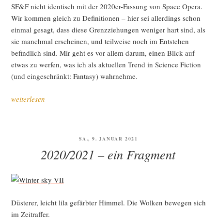
SF&F nicht iden­tisch mit der 2020er-Fas­sung von Space Ope­ra.
Wir kom­men gleich zu Defi­ni­tio­nen – hier sei aller­dings schon
ein­mal gesagt, dass die­se Grenz­zie­hun­gen weni­ger hart sind, als
sie manch­mal erschei­nen, und teil­wei­se noch im Ent­ste­hen
befind­lich sind. Mir geht es vor allem dar­um, einen Blick auf
etwas zu wer­fen, was ich als aktu­el­len Trend in Sci­ence Fic­tion
(und ein­ge­schränkt: Fan­ta­sy) wahrnehme.
„Hoff­
weiterlesen
nung
am
Ende
VERÖFFENTLICHT
SA., 9. JANUAR 2021
der Welt“
AM
2020/2021 – ein Fragment
Düs­te­rer, leicht lila gefärb­ter Him­mel. Die Wol­ken bewe­gen sich
im Zeitraffer.