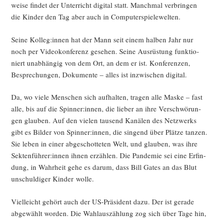
wei­se fin­det der Unter­richt digi­tal statt. Manch­mal ver­brin­gen
die Kin­der den Tag aber auch in Computerspielewelten.
Sei­ne Kolleg:innen hat der Mann seit einem hal­ben Jahr nur
noch per Video­kon­fe­renz gese­hen. Sei­ne Aus­rüs­tung funk­tio­
niert unab­hän­gig von dem Ort, an dem er ist. Kon­fe­ren­zen,
Bespre­chun­gen, Doku­men­te – alles ist inzwi­schen digital.
Da, wo vie­le Men­schen sich auf­hal­ten, tra­gen alle Mas­ke – fast
alle, bis auf die Spinner:innen, die lie­ber an ihre Ver­schwö­run­
gen glau­ben. Auf den vie­len tau­send Kanä­len des Netz­werks
gibt es Bil­der von Spinner:innen, die sin­gend über Plät­ze tan­zen.
Sie leben in einer abge­schot­te­ten Welt, und glau­ben, was ihre
Sektenführer:innen ihnen erzäh­len. Die Pan­de­mie sei eine Erfin­
dung, in Wahr­heit gehe es dar­um, dass Bill Gates an das Blut
unschul­di­ger Kin­der wolle.
Viel­leicht gehört auch der US-Prä­si­dent dazu. Der ist gera­de
abge­wählt wor­den. Die Wahl­aus­zäh­lung zog sich über Tage hin,