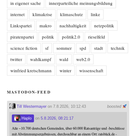
in eigener sache
innerparteiliche meinungsbildung
internet
klimakrise
klimaschutz
linke
Linkspartei
makro
nachhaltigkeit
netzpolitik
piratenpartei
politik
politik2.0
rieselfeld
science fiction
sf
sommer
spd
stadt
technik
twitter
wahlkampf
wald
web2.0
winfried kretschmann
winter
wissenschaft
MASTODON-FEED
Till Westermayer
on 7.8.2026, 10:12:43
boosted
Haplo
on
5.8.2026, 08:21:17
Alle ~10.700 deutschen Gemeinden, über 60.000 Ratsanträge und -beschlüsse
mit Abstimmungsergebnissen, durchsuchbar an einem Ort: ratsblick.de -