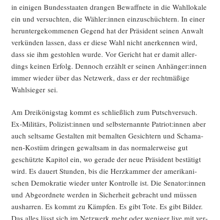
in eini­gen Bun­des­staa­ten dran­gen Bewaff­ne­te in die Wahl­lo­ka­le
ein und ver­such­ten, die Wähler:innen ein­zu­schüch­tern. In einer
her­un­ter­ge­kom­me­nen Gegend hat der Prä­si­dent sei­nen Anwalt
ver­kün­den las­sen, dass er die­se Wahl nicht aner­ken­nen wird,
dass sie ihm gestoh­len wur­de. Vor Gericht hat er damit aller­
dings kei­nen Erfolg. Den­noch erzählt er sei­nen Anhänger:innen
immer wie­der über das Netz­werk, dass er der recht­mä­ßi­ge
Wahl­sie­ger sei.
Am Drei­kö­nigs­tag kommt es schließ­lich zum Putsch­ver­such.
Ex-Mili­tärs, Polizist:innen und selbst­er­nann­te Patriot:innen aber
auch selt­sa­me Gestal­ten mit bemal­ten Gesich­tern und Scha­ma­
nen-Kos­tüm drin­gen gewalt­sam in das nor­ma­ler­wei­se gut
geschütz­te Kapi­tol ein, wo gera­de der neue Prä­si­dent bestä­tigt
wird. Es dau­ert Stun­den, bis die Herz­kam­mer der ame­ri­ka­ni­
schen Demo­kra­tie wie­der unter Kon­trol­le ist. Die Senator:innen
und Abge­ord­ne­te wer­den in Sicher­heit gebracht und müs­sen
aus­har­ren. Es kommt zu Kämp­fen. Es gibt Tote. Es gibt Bil­der.
Das alles lässt sich im Netz­werk mehr oder weni­ger live mit ver­