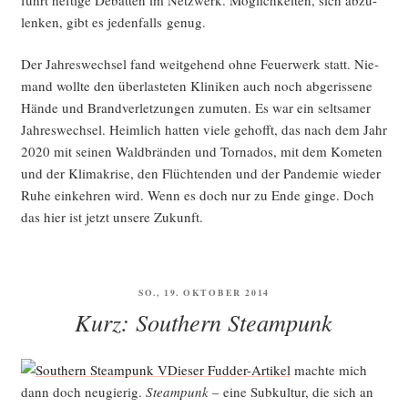
len­ken, gibt es jeden­falls genug.
Der Jah­res­wech­sel fand weit­ge­hend ohne Feu­er­werk statt. Nie­
mand woll­te den über­las­te­ten Kli­ni­ken auch noch abge­ris­se­ne
Hän­de und Brand­ver­let­zun­gen zumu­ten. Es war ein selt­sa­mer
Jah­res­wech­sel. Heim­lich hat­ten vie­le gehofft, das nach dem Jahr
2020 mit sei­nen Wald­brän­den und Tor­na­dos, mit dem Kome­ten
und der Kli­ma­kri­se, den Flüch­ten­den und der Pan­de­mie wie­der
Ruhe ein­keh­ren wird. Wenn es doch nur zu Ende gin­ge. Doch
das hier ist jetzt unse­re Zukunft.
VERÖFFENTLICHT
SO., 19. OKTOBER 2014
AM
Kurz: Southern Steampunk
Die­ser Fud­der-Arti­kel
mach­te mich
dann doch neu­gie­rig.
Steam­punk
– eine Sub­kul­tur, die sich an