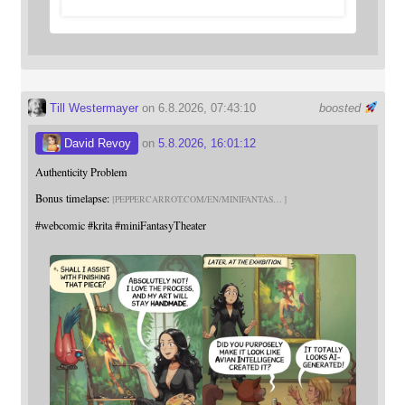
Till Westermayer
on 6.8.2026, 07:43:10
boosted
David Revoy
on
5.8.2026, 16:01:12
Authenticity Problem
Bonus timelapse:
PEPPERCARROT.COM/EN/MINIFANTAS
#
webcomic
#
krita
#
miniFantasyTheater