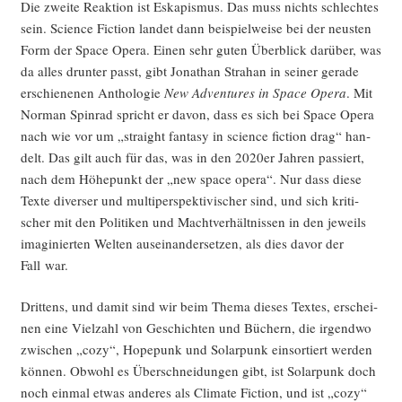
Die zwei­te Reak­ti­on ist Eska­pis­mus. Das muss nichts schlech­tes
sein. Sci­ence Fic­tion lan­det dann bei­spiel­wei­se bei der neus­ten
Form der Space Ope­ra. Einen sehr guten Über­blick dar­über, was
da alles drun­ter passt, gibt Jona­than Stra­han in sei­ner gera­de
erschie­ne­nen Antho­lo­gie
New Adven­tures in Space Ope­ra
. Mit
Nor­man Spin­rad spricht er davon, dass es sich bei Space Ope­ra
nach wie vor um „straight fan­ta­sy in sci­ence fic­tion drag“ han­
delt. Das gilt auch für das, was in den 2020er Jah­ren pas­siert,
nach dem Höhe­punkt der „new space ope­ra“. Nur dass die­se
Tex­te diver­ser und mul­ti­per­spek­ti­vi­scher sind, und sich kri­ti­
scher mit den Poli­ti­ken und Macht­ver­hält­nis­sen in den jeweils
ima­gi­nier­ten Wel­ten aus­ein­an­der­set­zen, als dies davor der
Fall war.
Drit­tens, und damit sind wir beim The­ma die­ses Tex­tes, erschei­
nen eine Viel­zahl von Geschich­ten und Büchern, die irgend­wo
zwi­schen „cozy“, Hope­punk und Solar­punk ein­sor­tiert wer­den
kön­nen. Obwohl es Über­schnei­dun­gen gibt, ist Solar­punk doch
noch ein­mal etwas ande­res als Cli­ma­te Fic­tion, und ist „cozy“