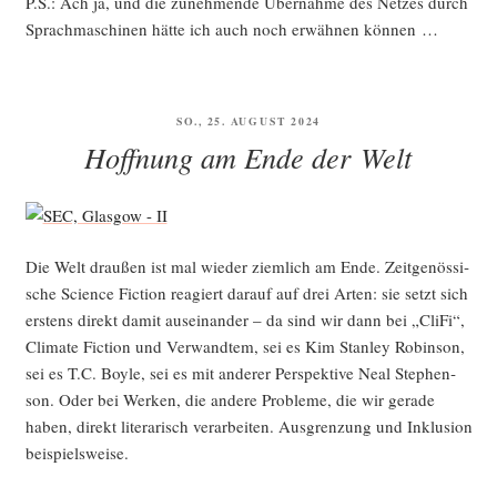
P.S.: Ach ja, und die zuneh­men­de Über­nah­me des Net­zes durch
Sprach­ma­schi­nen hät­te ich auch noch erwäh­nen können …
VERÖFFENTLICHT
SO., 25. AUGUST 2024
AM
Hoffnung am Ende der Welt
Die Welt drau­ßen ist mal wie­der ziem­lich am Ende. Zeit­ge­nös­si­
sche Sci­ence Fic­tion reagiert dar­auf auf drei Arten: sie setzt sich
ers­tens direkt damit aus­ein­an­der – da sind wir dann bei „Cli­Fi“,
Cli­ma­te Fic­tion und Ver­wand­tem, sei es Kim Stan­ley Robin­son,
sei es T.C. Boyle, sei es mit ande­rer Per­spek­ti­ve Neal Ste­phen­
son. Oder bei Wer­ken, die ande­re Pro­ble­me, die wir gera­de
haben, direkt lite­ra­risch ver­ar­bei­ten. Aus­gren­zung und Inklu­si­on
beispielsweise.