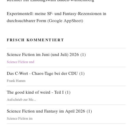
Fic­
Experimentell: meine SF- und Fantasy-Rezensionen in
tion“
durchsuchbarer Form
(Google AppSheet)
FRISCH KOMMENTIERT
Science Fiction im Juni (und Juli) 2026
(
1
)
Science Fiction und
Das C-Wort - Chaos-Tage bei der CDU
(
1
)
Frank Hamm
The good kind of weird - Teil I
(
1
)
Aufschrieb zur Me...
Science Fiction und Fantasy im April 2026
(
1
)
Science Fiction im