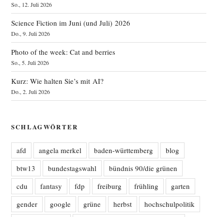
So., 12. Juli 2026
Science Fiction im Juni (und Juli) 2026
Do., 9. Juli 2026
Photo of the week: Cat and berries
So., 5. Juli 2026
Kurz: Wie halten Sie’s mit AI?
Do., 2. Juli 2026
SCHLAGWÖRTER
afd
angela merkel
baden-württemberg
blog
btw13
bundestagswahl
bündnis 90/die grünen
cdu
fantasy
fdp
freiburg
frühling
garten
gender
google
grüne
herbst
hochschulpolitik