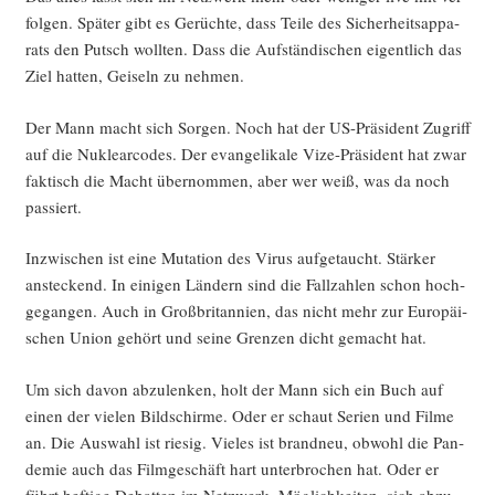
fol­gen. Spä­ter gibt es Gerüch­te, dass Tei­le des Sicher­heits­ap­pa­
rats den Putsch woll­ten. Dass die Auf­stän­di­schen eigent­lich das
Ziel hat­ten, Gei­seln zu nehmen.
Der Mann macht sich Sor­gen. Noch hat der US-Prä­si­dent Zugriff
auf die Nukle­ar­codes. Der evan­ge­li­ka­le Vize-Prä­si­dent hat zwar
fak­tisch die Macht über­nom­men, aber wer weiß, was da noch
passiert.
Inzwi­schen ist eine Muta­ti­on des Virus auf­ge­taucht. Stär­ker
anste­ckend. In eini­gen Län­dern sind die Fall­zah­len schon hoch­
ge­gan­gen. Auch in Groß­bri­tan­ni­en, das nicht mehr zur Euro­päi­
schen Uni­on gehört und sei­ne Gren­zen dicht gemacht hat.
Um sich davon abzu­len­ken, holt der Mann sich ein Buch auf
einen der vie­len Bild­schir­me. Oder er schaut Seri­en und Fil­me
an. Die Aus­wahl ist rie­sig. Vie­les ist brand­neu, obwohl die Pan­
de­mie auch das Film­ge­schäft hart unter­bro­chen hat. Oder er
führt hef­ti­ge Debat­ten im Netz­werk. Mög­lich­kei­ten, sich abzu­