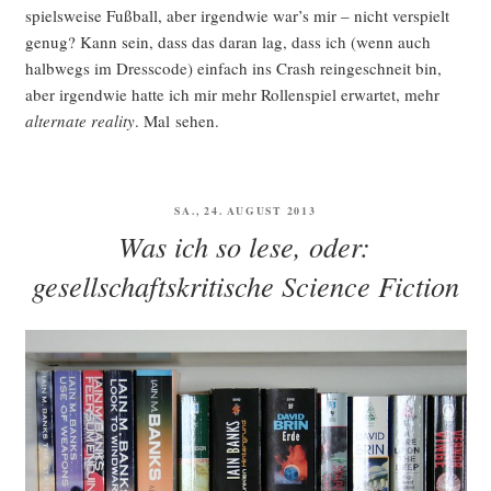
spiels­wei­se Fuß­ball, aber irgend­wie war’s mir – nicht ver­spielt
genug? Kann sein, dass das dar­an lag, dass ich (wenn auch
halb­wegs im Dress­code) ein­fach ins Crash rein­ge­schneit bin,
aber irgend­wie hat­te ich mir mehr Rol­len­spiel erwar­tet, mehr
alter­na­te rea­li­ty
. Mal sehen.
VERÖFFENTLICHT
SA., 24. AUGUST 2013
AM
Was ich so lese, oder:
gesellschaftskritische Science Fiction