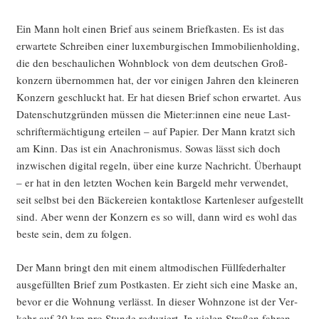
Ein Mann holt einen Brief aus sei­nem Brief­kas­ten. Es ist das
erwar­te­te Schrei­ben einer luxem­bur­gi­schen Immo­bi­li­en­hol­ding,
die den beschau­li­chen Wohn­block von dem deut­schen Groß­
kon­zern über­nom­men hat, der vor eini­gen Jah­ren den klei­ne­ren
Kon­zern geschluckt hat. Er hat die­sen Brief schon erwar­tet. Aus
Daten­schutz­grün­den müs­sen die Mieter:innen eine neue Last­
schrift­er­mäch­ti­gung ertei­len – auf Papier. Der Mann kratzt sich
am Kinn. Das ist ein Ana­chro­nis­mus. Sowas lässt sich doch
inzwi­schen digi­tal regeln, über eine kur­ze Nach­richt. Über­haupt
– er hat in den letz­ten Wochen kein Bar­geld mehr ver­wen­det,
seit selbst bei den Bäcke­rei­en kon­takt­lo­se Kar­ten­le­ser auf­ge­stellt
sind. Aber wenn der Kon­zern es so will, dann wird es wohl das
bes­te sein, dem zu folgen.
Der Mann bringt den mit einem alt­mo­di­schen Füll­fe­der­hal­ter
aus­ge­füll­ten Brief zum Post­kas­ten. Er zieht sich eine Mas­ke an,
bevor er die Woh­nung ver­lässt. In die­ser Wohn­zo­ne ist der Ver­
kehr auf 30 km pro Stun­de redu­ziert. In vie­len Stra­ßen fah­ren