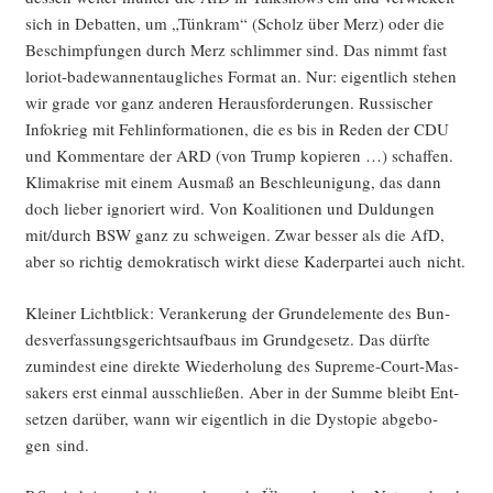
sich in Debat­ten, um „Tün­kram“ (Scholz über Merz) oder die
Beschimp­fun­gen durch Merz schlim­mer sind. Das nimmt fast
lori­ot-bade­wan­nen­taug­li­ches For­mat an. Nur: eigent­lich ste­hen
wir gra­de vor ganz ande­ren Her­aus­for­de­run­gen. Rus­si­scher
Info­krieg mit Fehl­in­for­ma­tio­nen, die es bis in Reden der CDU
und Kom­men­ta­re der ARD (von Trump kopie­ren …) schaf­fen.
Kli­ma­kri­se mit einem Aus­maß an Beschleu­ni­gung, das dann
doch lie­ber igno­riert wird. Von Koali­tio­nen und Dul­dun­gen
mit/durch BSW ganz zu schwei­gen. Zwar bes­ser als die AfD,
aber so rich­tig demo­kra­tisch wirkt die­se Kader­par­tei auch nicht.
Klei­ner Licht­blick: Ver­an­ke­rung der Grund­ele­men­te des Bun­
des­ver­fas­sungs­ge­richts­auf­baus im Grund­ge­setz. Das dürf­te
zumin­dest eine direk­te Wie­der­ho­lung des Supre­me-Court-Mas­
sa­kers erst ein­mal aus­schlie­ßen. Aber in der Sum­me bleibt Ent­
set­zen dar­über, wann wir eigent­lich in die Dys­to­pie abge­bo­
gen sind.