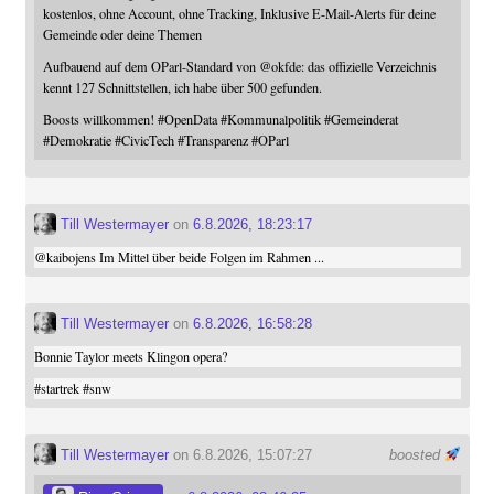
kostenlos, ohne Account, ohne Tracking, Inklusive E-Mail-Alerts für deine
Gemeinde oder deine Themen
Aufbauend auf dem OParl-Standard von
@
okfde
: das offizielle Verzeichnis
kennt 127 Schnittstellen, ich habe über 500 gefunden.
Boosts willkommen!
#
OpenData
#
Kommunalpolitik
#
Gemeinderat
#
Demokratie
#
CivicTech
#
Transparenz
#
OParl
Till Westermayer
on
6.8.2026, 18:23:17
@
kaibojens
Im Mittel über beide Folgen im Rahmen ...
Till Westermayer
on
6.8.2026, 16:58:28
Bonnie Taylor meets Klingon opera?
#
startrek
#
snw
Till Westermayer
on 6.8.2026, 15:07:27
boosted