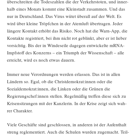
über­schrei­ten die Todes­zah­len die der Ver­kehrs­to­ten, und inner­
halb eines Monats kommt eine Klein­stadt zusam­men. Und das
nur in Deutsch­land. Das Virus wütet über­all auf der Welt. Es
wird über klei­ne Tröpf­chen in der Atem­luft über­tra­gen. Jeder
län­ge­re Kon­takt erhöht das Risi­ko. Noch hat die Warn-App, die
Kon­tak­te regis­triert, bei ihm nicht rot geblinkt, aber er ist lie­ber
vor­sich­tig. Bis der in Win­des­ei­le dage­gen ent­wi­ckel­te mRNA-
Impf­stoff des Kon­zerns – ein Tri­umph der Wis­sen­schaft – alle
erreicht, wird es noch etwas dauern.
Immer neue Ver­ord­nun­gen wer­den erlas­sen. Das ist in allen
Län­dern so. Egal, ob die Christdemokrat:innen oder die
Sozialdemokrat:innen, die Lin­ken oder die Grü­nen die
Regierungschef:innen stel­len. Regel­mä­ßig tref­fen die­se sich zu
Kri­sen­sit­zun­gen mit der Kanz­le­rin. In der Kri­se zeigt sich wah­
rer Charakter.
Vie­le Geschäf­te sind geschlos­sen, in ande­ren ist der Auf­ent­halt
streng regle­men­tiert. Auch die Schu­len wur­den zuge­macht. Teil­