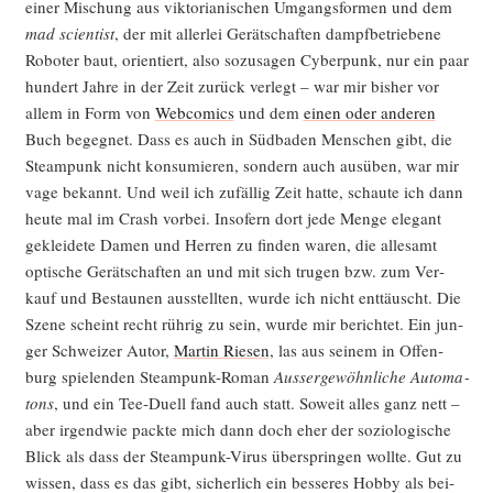
einer Mischung aus vik­to­ria­ni­schen Umgangs­for­men und dem
mad sci­en­tist
, der mit aller­lei Gerät­schaf­ten dampf­be­trie­be­ne
Robo­ter baut, ori­en­tiert, also sozu­sa­gen Cyber­punk, nur ein paar
hun­dert Jah­re in der Zeit zurück ver­legt – war mir bis­her vor
allem in Form von
Web­co­mics
und dem
einen
oder
ande­ren
Buch begeg­net. Dass es auch in Süd­ba­den Men­schen gibt, die
Steam­punk nicht kon­su­mie­ren, son­dern auch aus­üben, war mir
vage bekannt. Und weil ich zufäl­lig Zeit hat­te, schau­te ich dann
heu­te mal im Crash vor­bei. Inso­fern dort jede Men­ge ele­gant
geklei­de­te Damen und Her­ren zu fin­den waren, die alle­samt
opti­sche Gerät­schaf­ten an und mit sich tru­gen bzw. zum Ver­
kauf und Bestau­nen aus­stell­ten, wur­de ich nicht ent­täuscht. Die
Sze­ne scheint recht rüh­rig zu sein, wur­de mir berich­tet. Ein jun­
ger Schwei­zer Autor,
Mar­tin Rie­sen
, las aus sei­nem in Offen­
burg spie­len­den Steam­punk-Roman
Aus­ser­ge­wöhn­li­che Auto­ma­
tons
, und ein Tee-Duell fand auch statt. Soweit alles ganz nett –
aber irgend­wie pack­te mich dann doch eher der sozio­lo­gi­sche
Blick als dass der Steam­punk-Virus über­sprin­gen woll­te. Gut zu
wis­sen, dass es das gibt, sicher­lich ein bes­se­res Hob­by als bei­