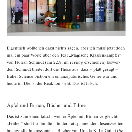
Eigent­lich woll­te ich dazu nichts sagen, aber ich muss jetzt doch
mal ein paar Wor­te über den Text
„Magi­sche Klas­sen­kämp­fer“
von Flo­ri­an Schmidt (am 22.8. im
Frei­tag
erschie­nen) los­wer­
den. Schmidt brei­tet dort die The­se aus, dass – platt gesagt –
frü­her Sci­ence Fic­tion ein eman­zi­pa­to­ri­sches Gen­re war und
heu­te im Dienst der Reak­ti­on steht. Das ist falsch.
Äpfel und Birnen, Bücher und Filme
Das ist zum einen falsch, weil er Äpfel mit Bir­nen ver­gleicht.
„Frü­her“ sind für ihn die – in der Tat span­nen­den, lesens­wer­ten,
hoch­gra­dig inter­es­san­ten – Bücher von Ursu­la K. Le Guin (
The