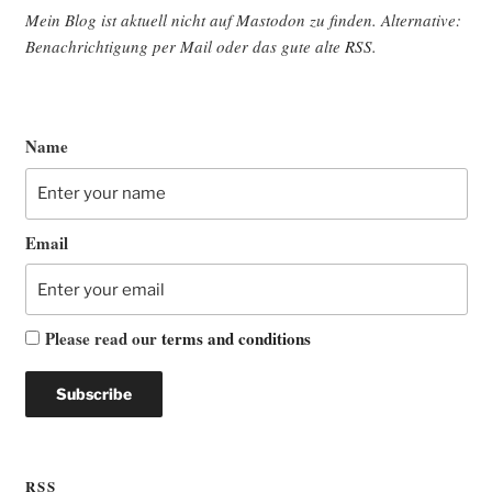
Mein Blog ist aktu­ell nicht auf Mast­o­don zu fin­den. Alter­na­ti­ve:
Benach­rich­ti­gung per Mail oder das gute alte
RSS
.
Name
Email
Please read our
terms and conditions
RSS