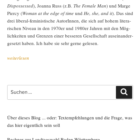
Dis­pos­s­es­sed
), Joan­na Russ (z.B.
The Fema­le Man
) und Mar­ge
Pier­cy (
Woman at the edge of time
und
He, she, and it
). Das sind
drei libe­ral-femi­nis­ti­sche AutorIn­nen, die sich auf hohem lite­ra­
ri­schen Niveau in den 1970er und 1980er Jah­ren mit den Mög­
lich­kei­ten und Gren­zen einer bes­se­ren Gesell­schaft aus­ein­an­der­
ge­setzt haben. Ich habe sie sehr ger­ne gelesen.
„Was
weiterlesen
ich
so
lese,
oder:
Suche
Such
gesell­
nach:
schafts­
kri­
ti­
Über dieses Blog ... oder: Textempfehlungen und die Frage, was
sche
das hier eigentlich sein soll
Sci­
Rechner zur Landtagswahl Baden-Württemberg
ence