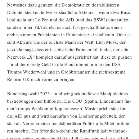
News­si­tes dazu genutzt, die Demo­kra­tie zu desta­bi­li­sie­ren.
Dahin­ter ste­cken teil­wei­se staat­li­che Akteu­re – wenn etwa Russ­
land nicht nur Le Pen und die AfD (und das BSW?) unter­stützt,
son­dern über Tik­Tok etc. es auch fast geschafft hät­te, einen
rechts­extre­men Prä­si­den­ten in Rumä­ni­en zu instal­lie­ren. Oder es
sind Akteu­re wie der reichs­te Mann der Welt, Elon Musk, der
jetzt klar sagt, dass er faschis­ti­sche Par­tei­en toll fin­det, der sein
Netz­werk „X“ kom­plett dar­auf aus­ge­rich­tet hat, die­se zu pushen
– und der mas­sig Geld in die Hand nimmt, um in den USA
Trumps Wie­der­wahl und in Groß­bri­tan­ni­en die rechts­extre­me
Reform-UK nach vor­ne zu bringen.
Bun­des­tags­wahl 2025 – und wir gucken die­sen Mani­pu­la­ti­ons­
be­stre­bun­gen eher hilf­los zu. Die CDU (Spahn, Lin­ne­mann) fin­
den Trumps Wahl­kampf kopie­rens­wert. Musk spricht sich für
die AfD aus und wird dar­auf­hin von Lind­ner ange­bet­telt, der
sich als Ver­tre­ter einer rechts­li­ber­tä­ren Poli­tik a la Milei pro­fi­lie­
ren möch­te. Der öffent­lich-recht­li­che Rund­funk lädt wäh­rend­
des­sen wei­ter mun­ter die AfD in Talk­shows ein und ver­wi­ckelt