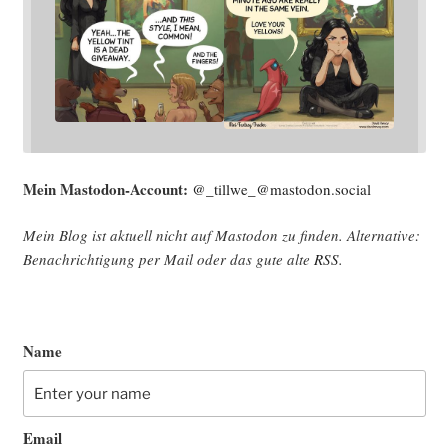
Mein Mast­o­don-Account:
@_tillwe_@mastodon.social
Mein Blog ist aktu­ell nicht auf Mast­o­don zu fin­den. Alter­na­ti­ve:
Benach­rich­ti­gung per Mail oder das gute alte
RSS
.
Name
Email