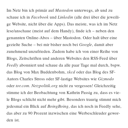
Im Netz bin ich pri­mär auf
Mast­o­don
unter­wegs, ab und zu
schaue ich in
Face­book
und
Lin­ke­din
(alle drei über die jewei­li­
ge Web­site, nicht über die Apps). Das meis­te, was ich im Netz
lese/anschaue (meist auf dem Han­dy), fin­de ich – neben den
genann­ten Online-Abos – über Mast­o­don. Oder halt über eine
geziel­te Suche – bei mir bis­her noch bei
Goog­le
, damit aber
zuneh­mend unzu­frie­den. Zudem habe ich von einer Rei­he von
Blogs, Zeit­schrif­ten und ande­ren Web­sites den RSS-Feed über
Feed­ly
abon­niert und schaue da alle paar Tage mal durch, bspw.
das Blog von Max Bud­den­bohm,
xkcd
oder das Blog des SF-
Autors Charles Stross oder SF-las­ti­ge Web­sites wie
Giz­mo­do
oder
tor.com
.
Netzpolitik.org
nicht zu ver­ges­sen! Gleich­zei­tig
stim­me ich der Beob­ach­tung von Kath­rin Pas­sig zu, dass es vie­
le Blogs schlicht nicht mehr gibt. Beson­ders trau­rig stimmt mich
jedes­mal ein Blick auf
Boing­Bo­ing
, das ich noch in Feed­ly sehe,
das aber zu 90 Pro­zent inzwi­schen eine Wer­be­schleu­der gewor­
den ist.