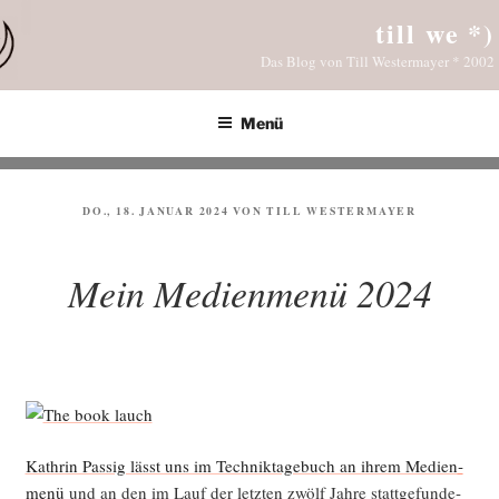
Zum
till we *)
Inhalt
Das Blog von Till Westermayer * 2002
springen
Menü
VERÖFFENTLICHT
DO., 18. JANUAR 2024
VON
TILL WESTERMAYER
AM
Mein Medienmenü 2024
Kath­rin Pas­sig lässt uns im Tech­nik­ta­ge­buch an ihrem Medi­en­
me­nü
und an den im Lauf der letz­ten zwölf Jah­re statt­ge­fun­de­