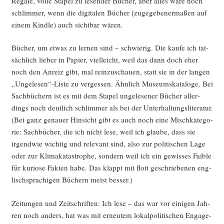
Rega­le, vol­le Sta­pel zu lesen­der Bücher, aber alles wäre noch
schlim­mer, wenn die digi­ta­len Bücher (zuge­ge­be­ner­ma­ßen auf
einem Kind­le) auch sicht­bar wären.
Bücher, um etwas zu ler­nen sind – schwie­rig. Die kau­fe ich tat­
säch­lich lie­ber in Papier, viel­leicht, weil das dann doch eher
noch den Anreiz gibt, mal rein­zu­schau­en, statt sie in der lan­gen
„Ungelesen“-Liste zu ver­ges­sen. Ähn­lich Muse­ums­ka­ta­lo­ge. Bei
Sach­bü­chern ist es mit dem Sta­pel unge­le­se­ner Bücher aller­
dings noch deut­lich schlim­mer als bei der Unter­hal­tungs­li­te­ra­tur.
(Bei ganz genau­er Hin­sicht gibt es auch noch eine Misch­ka­te­go­
rie: Sach­bü­cher, die ich nicht lese, weil ich glau­be, dass sie
irgend­wie wich­tig und rele­vant sind, also zur poli­ti­schen Lage
oder zur Kli­ma­ka­ta­stro­phe, son­dern weil ich ein gewis­ses Fai­ble
für kurio­se Fak­ten habe. Das klappt mit flott geschrie­be­nen eng­
lisch­spra­chi­gen Büchern meist besser.)
Zei­tun­gen und Zeit­schrif­ten: Ich lese – das war vor eini­gen Jah­
ren noch anders, hat was mit erneu­tem lokal­po­li­ti­schen Enga­ge­