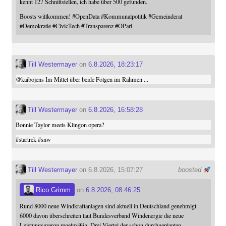
kennt 127 Schnittstellen, ich habe über 500 gefunden.
Boosts willkommen!
#
OpenData
#
Kommunalpolitik
#
Gemeinderat
#
Demokratie
#
CivicTech
#
Transparenz
#
OParl
Till Westermayer
on
6.8.2026, 18:23:17
@
kaibojens
Im Mittel über beide Folgen im Rahmen ...
Till Westermayer
on
6.8.2026, 16:58:28
Bonnie Taylor meets Klingon opera?
#
startrek
#
snw
Till Westermayer
on 6.8.2026, 15:07:27
boosted
Rico Grimm
on
6.8.2026, 08:46:25
Rund 8000 neue Windkraftanlagen sind aktuell in Deutschland genehmigt.
6000 davon überschreiten laut Bundesverband Windenergie die neue
Leistungsgrenze regelmäßig. Drei Viertel der schon durchgeplanten