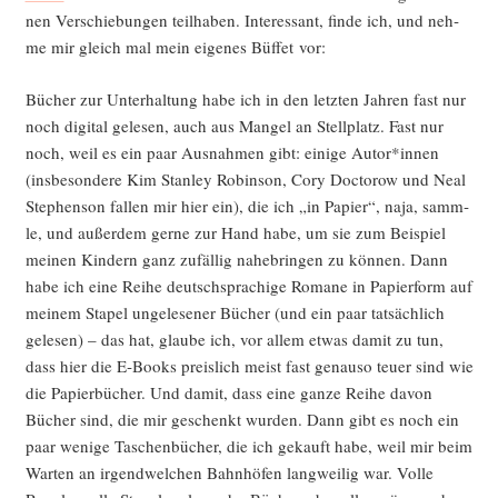
nen Ver­schie­bun­gen teil­ha­ben. Inter­es­sant, fin­de ich, und neh­
me mir gleich mal mein eige­nes Büf­fet vor:
Bücher zur Unter­hal­tung habe ich in den letz­ten Jah­ren fast nur
noch digi­tal gele­sen, auch aus Man­gel an Stell­platz. Fast nur
noch, weil es ein paar Aus­nah­men gibt: eini­ge Autor*innen
(ins­be­son­de­re Kim Stan­ley Robin­son, Cory Doc­to­row und Neal
Ste­phen­son fal­len mir hier ein), die ich „in Papier“, naja, samm­
le, und außer­dem ger­ne zur Hand habe, um sie zum Bei­spiel
mei­nen Kin­dern ganz zufäl­lig nahe­brin­gen zu kön­nen. Dann
habe ich eine Rei­he deutsch­spra­chi­ge Roma­ne in Papier­form auf
mei­nem Sta­pel unge­le­se­ner Bücher (und ein paar tat­säch­lich
gele­sen) – das hat, glau­be ich, vor allem etwas damit zu tun,
dass hier die E‑Books preis­lich meist fast genau­so teu­er sind wie
die Papier­bü­cher. Und damit, dass eine gan­ze Rei­he davon
Bücher sind, die mir geschenkt wur­den. Dann gibt es noch ein
paar weni­ge Taschen­bü­cher, die ich gekauft habe, weil mir beim
War­ten an irgend­wel­chen Bahn­hö­fen lang­wei­lig war. Vol­le