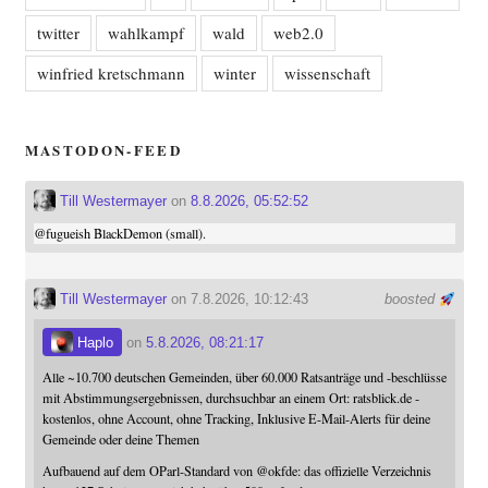
twitter
wahlkampf
wald
web2.0
winfried kretschmann
winter
wissenschaft
MASTODON-FEED
Till Westermayer
on
8.8.2026, 05:52:52
@
fugueish
BlackDemon (small).
Till Westermayer
on 7.8.2026, 10:12:43
boosted
Haplo
on
5.8.2026, 08:21:17
Alle ~10.700 deutschen Gemeinden, über 60.000 Ratsanträge und -beschlüsse
mit Abstimmungsergebnissen, durchsuchbar an einem Ort: ratsblick.de -
kostenlos, ohne Account, ohne Tracking, Inklusive E-Mail-Alerts für deine
Gemeinde oder deine Themen
Aufbauend auf dem OParl-Standard von
@
okfde
: das offizielle Verzeichnis