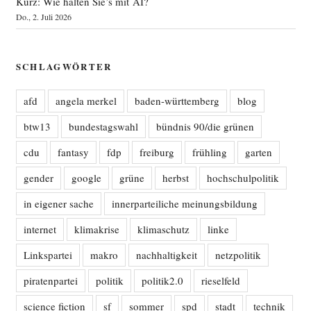
Kurz: Wie halten Sie’s mit AI?
Do., 2. Juli 2026
SCHLAGWÖRTER
afd
angela merkel
baden-württemberg
blog
btw13
bundestagswahl
bündnis 90/die grünen
cdu
fantasy
fdp
freiburg
frühling
garten
gender
google
grüne
herbst
hochschulpolitik
in eigener sache
innerparteiliche meinungsbildung
internet
klimakrise
klimaschutz
linke
Linkspartei
makro
nachhaltigkeit
netzpolitik
piratenpartei
politik
politik2.0
rieselfeld
science fiction
sf
sommer
spd
stadt
technik