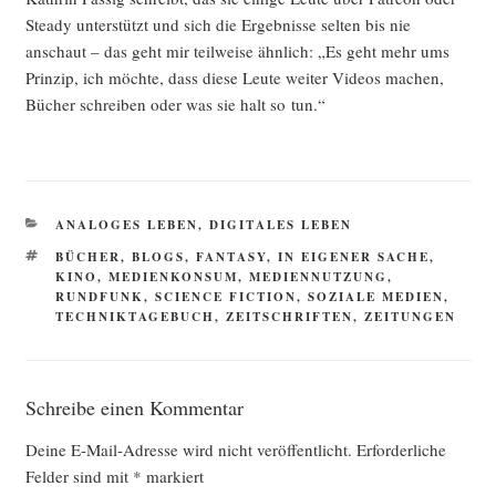
Ste­ady unter­stützt und sich die Ergeb­nis­se sel­ten bis nie
anschaut – das geht mir teil­wei­se ähn­lich: „Es geht mehr ums
Prin­zip, ich möch­te, dass die­se Leu­te wei­ter Vide­os machen,
Bücher schrei­ben oder was sie halt so tun.“
KATEGORIEN
ANALOGES LEBEN
,
DIGITALES LEBEN
SCHLAGWÖRTER
BÜCHER
,
BLOGS
,
FANTASY
,
IN EIGENER SACHE
,
KINO
,
MEDIENKONSUM
,
MEDIENNUTZUNG
,
RUNDFUNK
,
SCIENCE FICTION
,
SOZIALE MEDIEN
,
TECHNIKTAGEBUCH
,
ZEITSCHRIFTEN
,
ZEITUNGEN
Schreibe einen Kommentar
Deine E-Mail-Adresse wird nicht veröffentlicht.
Erforderliche
Felder sind mit
*
markiert