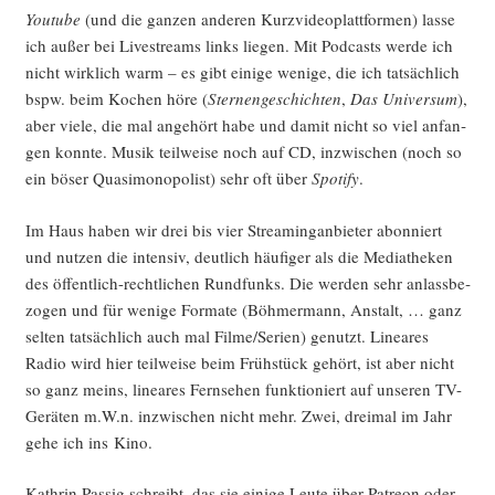
You­tube
(und die gan­zen ande­ren Kurz­vi­deo­platt­for­men) las­se
ich außer bei Live­streams links lie­gen. Mit Pod­casts wer­de ich
nicht wirk­lich warm – es gibt eini­ge weni­ge, die ich tat­säch­lich
bspw. beim Kochen höre (
Ster­nen­ge­schich­ten
,
Das Uni­ver­sum
),
aber vie­le, die mal ange­hört habe und damit nicht so viel anfan­
gen konn­te. Musik teil­wei­se noch auf CD, inzwi­schen (noch so
ein böser Qua­si­mo­no­po­list) sehr oft über
Spo­ti­fy
.
Im Haus haben wir drei bis vier Strea­ming­an­bie­ter abon­niert
und nut­zen die inten­siv, deut­lich häu­fi­ger als die Media­the­ken
des öffent­lich-recht­li­chen Rund­funks. Die wer­den sehr anlass­be­
zo­gen und für weni­ge For­ma­te (Böh­mer­mann, Anstalt, … ganz
sel­ten tat­säch­lich auch mal Filme/Serien) genutzt. Linea­res
Radio wird hier teil­wei­se beim Früh­stück gehört, ist aber nicht
so ganz meins, linea­res Fern­se­hen funk­tio­niert auf unse­ren TV-
Gerä­ten m.W.n. inzwi­schen nicht mehr. Zwei, drei­mal im Jahr
gehe ich ins Kino.
Kath­rin Pas­sig schreibt, das sie eini­ge Leu­te über Patre­on oder