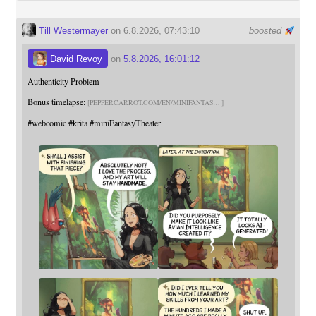
Till Westermayer
on 6.8.2026, 07:43:10
boosted
David Revoy
on
5.8.2026, 16:01:12
Authenticity Problem
Bonus timelapse:
PEPPERCARROT.COM/EN/MINIFANTAS
#
webcomic
#
krita
#
miniFantasyTheater