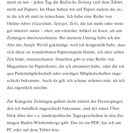
ment zu tun – jeden Tag die
Badi­sche Zei­tung
(auf dem Tablet,
nicht auf Papier). Im Haus haben wir auf Papier zudem die
taz
,
in die ich ab und zu rein­schaue. Ich habe eine Rei­he von
Online-Abos (
Guar­di­an, Spie­gel, Zeit
), die ich mehr oder weni­
ger inten­siv nut­ze – eher, um ein­zel­ne Arti­kel zu lesen, als um
Zei­tun­gen durch­zu­schau­en. Bei mei­nem Umzug habe ich das
Abo der
Jungle World
gekün­digt, weil ich fest­ge­stellt habe, dass
sich die­se zu wun­der­ba­ren Papier­sta­peln türm­te, ich aber sel­ten
Zeit hat­te, rein­zu­schau­en. Dane­ben gibt es eine Rei­he von
Maga­zi­nen (in Papier­form), die ich abon­niert habe, oder die ich
qua Par­tei­mit­glied­schaft oder sons­ti­ger Mit­glied­schaf­ten zuge­
schickt bekom­me. Auch da gilt: ich schaue sel­te­ner rein, als ich
das eigent­lich möchte.
Zur Kate­go­rie Zei­tun­gen gehört nicht zuletzt der Pres­se­spie­gel,
den ich beruf­lich zuge­schickt bekom­me, und der einen Über­
blick über das v.a. lan­des­po­li­ti­sche Tages­ge­sche­hen in den Zei­
tun­gen Baden-Würt­tem­bergs gibt. Das ist ein PDF, das ich am
PC oder auf dem Tablet lese.