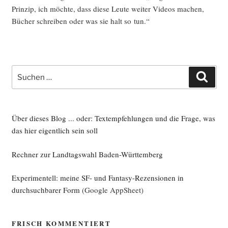
Prin­zip, ich möch­te, dass die­se Leu­te wei­ter Vide­os machen,
Bücher schrei­ben oder was sie halt so tun.“
Suche
Such
nach:
Über dieses Blog ... oder: Textempfehlungen und die Frage, was
das hier eigentlich sein soll
Rechner zur Landtagswahl Baden-Württemberg
Experimentell: meine SF- und Fantasy-Rezensionen in
durchsuchbarer Form
(Google AppSheet)
FRISCH KOMMENTIERT