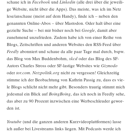
schaue ich in
Face­book
und
Lin­ke­din
(alle drei über die jewei­li­
ge Web­site, nicht über die Apps). Das meis­te, was ich im Netz
lese/anschaue (meist auf dem Han­dy), fin­de ich – neben den
genann­ten Online-Abos – über Mast­o­don. Oder halt über eine
geziel­te Suche – bei mir bis­her noch bei
Goog­le
, damit aber
zuneh­mend unzu­frie­den. Zudem habe ich von einer Rei­he von
Blogs, Zeit­schrif­ten und ande­ren Web­sites den RSS-Feed über
Feed­ly
abon­niert und schaue da alle paar Tage mal durch, bspw.
das Blog von Max Bud­den­bohm,
xkcd
oder das Blog des SF-
Autors Charles Stross oder SF-las­ti­ge Web­sites wie
Giz­mo­do
oder
tor.com
.
Netzpolitik.org
nicht zu ver­ges­sen! Gleich­zei­tig
stim­me ich der Beob­ach­tung von Kath­rin Pas­sig zu, dass es vie­
le Blogs schlicht nicht mehr gibt. Beson­ders trau­rig stimmt mich
jedes­mal ein Blick auf
Boing­Bo­ing
, das ich noch in Feed­ly sehe,
das aber zu 90 Pro­zent inzwi­schen eine Wer­be­schleu­der gewor­
den ist.
You­tube
(und die gan­zen ande­ren Kurz­vi­deo­platt­for­men) las­se
ich außer bei Live­streams links lie­gen. Mit Pod­casts wer­de ich