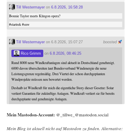
Till Westermayer
on
6.8.2026, 16:58:28
Bonnie Taylor meets Klingon opera?
#
startrek
#
snw
Till Westermayer
on 6.8.2026, 15:07:27
boosted
Rico Grimm
on
6.8.2026, 08:46:25
Rund 8000 neue Windkraftanlagen sind aktuell in Deutschland genehmigt.
6000 davon überschreiten laut Bundesverband Windenergie die neue
Leistungsgrenze regelmäßig. Drei Viertel der schon durchgeplanten
Windprojekte müssen neu bewertet werden.
Deshalb ist Windkraft für mich die eigentliche Story dieser Gesetze: Solar
verliert Garantien für zukünftige Anlagen. Windkraft verliert sie für bereits
durchgeplante und genehmigte Anlagen.
Mein Mast­o­don-Account:
@_tillwe_@mastodon.social
Mein Blog ist aktu­ell nicht auf Mast­o­don zu fin­den. Alter­na­ti­ve: