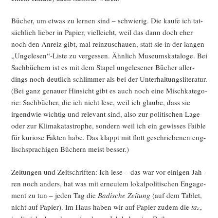
Bücher, um etwas zu ler­nen sind – schwie­rig. Die kau­fe ich tat­
säch­lich lie­ber in Papier, viel­leicht, weil das dann doch eher
noch den Anreiz gibt, mal rein­zu­schau­en, statt sie in der lan­gen
„Ungelesen“-Liste zu ver­ges­sen. Ähn­lich Muse­ums­ka­ta­lo­ge. Bei
Sach­bü­chern ist es mit dem Sta­pel unge­le­se­ner Bücher aller­
dings noch deut­lich schlim­mer als bei der Unter­hal­tungs­li­te­ra­tur.
(Bei ganz genau­er Hin­sicht gibt es auch noch eine Misch­ka­te­go­
rie: Sach­bü­cher, die ich nicht lese, weil ich glau­be, dass sie
irgend­wie wich­tig und rele­vant sind, also zur poli­ti­schen Lage
oder zur Kli­ma­ka­ta­stro­phe, son­dern weil ich ein gewis­ses Fai­ble
für kurio­se Fak­ten habe. Das klappt mit flott geschrie­be­nen eng­
lisch­spra­chi­gen Büchern meist besser.)
Zei­tun­gen und Zeit­schrif­ten: Ich lese – das war vor eini­gen Jah­
ren noch anders, hat was mit erneu­tem lokal­po­li­ti­schen Enga­ge­
ment zu tun – jeden Tag die
Badi­sche Zei­tung
(auf dem Tablet,
nicht auf Papier). Im Haus haben wir auf Papier zudem die
taz
,