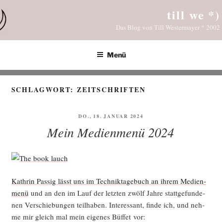
Zum
till we *)
Inhalt
Das Blog von Till Westermayer * 2002
springen
Menü
SCHLAGWORT:
ZEITSCHRIFTEN
VERÖFFENTLICHT
DO., 18. JANUAR 2024
AM
Mein Medienmenü 2024
Kath­rin Pas­sig lässt uns im Tech­nik­ta­ge­buch an ihrem Medi­en­
me­nü
und an den im Lauf der letz­ten zwölf Jah­re statt­ge­fun­de­
nen Ver­schie­bun­gen teil­ha­ben. Inter­es­sant, fin­de ich, und neh­
me mir gleich mal mein eige­nes Büf­fet vor: