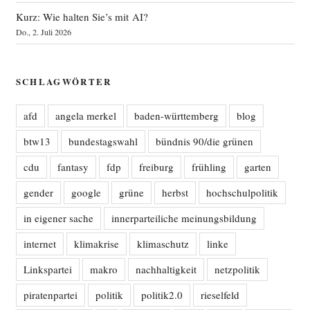
Kurz: Wie halten Sie’s mit AI?
Do., 2. Juli 2026
SCHLAGWÖRTER
afd
angela merkel
baden-württemberg
blog
btw13
bundestagswahl
bündnis 90/die grünen
cdu
fantasy
fdp
freiburg
frühling
garten
gender
google
grüne
herbst
hochschulpolitik
in eigener sache
innerparteiliche meinungsbildung
internet
klimakrise
klimaschutz
linke
Linkspartei
makro
nachhaltigkeit
netzpolitik
piratenpartei
politik
politik2.0
rieselfeld