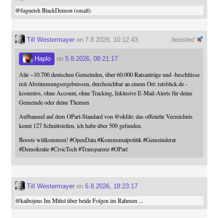
@
fugueish
BlackDemon (small).
Till Westermayer
on 7.8.2026, 10:12:43
boosted
Haplo
on
5.8.2026, 08:21:17
Alle ~10.700 deutschen Gemeinden, über 60.000 Ratsanträge und -beschlüsse
mit Abstimmungsergebnissen, durchsuchbar an einem Ort: ratsblick.de -
kostenlos, ohne Account, ohne Tracking, Inklusive E-Mail-Alerts für deine
Gemeinde oder deine Themen
Aufbauend auf dem OParl-Standard von
@
okfde
: das offizielle Verzeichnis
kennt 127 Schnittstellen, ich habe über 500 gefunden.
Boosts willkommen!
#
OpenData
#
Kommunalpolitik
#
Gemeinderat
#
Demokratie
#
CivicTech
#
Transparenz
#
OParl
Till Westermayer
on
6.8.2026, 18:23:17
@
kaibojens
Im Mittel über beide Folgen im Rahmen ...