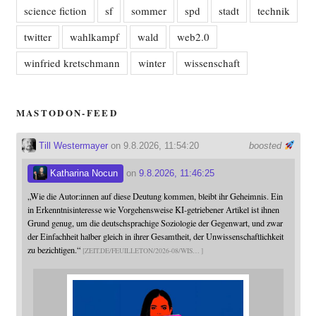
science fiction
sf
sommer
spd
stadt
technik
twitter
wahlkampf
wald
web2.0
winfried kretschmann
winter
wissenschaft
MASTODON-FEED
Till Westermayer
on 9.8.2026, 11:54:20
boosted
Katharina Nocun
on
9.8.2026, 11:46:25
„Wie die Autor:innen auf diese Deutung kommen, bleibt ihr Geheimnis. Ein
in Erkenntnisinteresse wie Vorgehensweise KI-getriebener Artikel ist ihnen
Grund genug, um die deutschsprachige Soziologie der Gegenwart, und zwar
der Einfachheit halber gleich in ihrer Gesamtheit, der Unwissenschaftlichkeit
zu bezichtigen.“
ZEIT.DE/FEUILLETON/2026-08/WIS