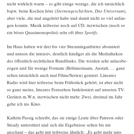
nicht wirk­lich warm – es gibt eini­ge weni­ge, die ich tat­säch­lich
bspw. beim Kochen höre (
Ster­nen­ge­schich­ten
,
Das Uni­ver­sum
),
aber vie­le, die mal ange­hört habe und damit nicht so viel anfan­
gen konn­te. Musik teil­wei­se noch auf CD, inzwi­schen (noch so
ein böser Qua­si­mo­no­po­list) sehr oft über
Spo­ti­fy
.
Im Haus haben wir drei bis vier Strea­ming­an­bie­ter abon­niert
und nut­zen die inten­siv, deut­lich häu­fi­ger als die Media­the­ken
des öffent­lich-recht­li­chen Rund­funks. Die wer­den sehr anlass­be­
zo­gen und für weni­ge For­ma­te (Böh­mer­mann, Anstalt, … ganz
sel­ten tat­säch­lich auch mal Filme/Serien) genutzt. Linea­res
Radio wird hier teil­wei­se beim Früh­stück gehört, ist aber nicht
so ganz meins, linea­res Fern­se­hen funk­tio­niert auf unse­ren TV-
Gerä­ten m.W.n. inzwi­schen nicht mehr. Zwei, drei­mal im Jahr
gehe ich ins Kino.
Kath­rin Pas­sig schreibt, das sie eini­ge Leu­te über Patre­on oder
Ste­ady unter­stützt und sich die Ergeb­nis­se sel­ten bis nie
anschaut – das geht mir teil­wei­se ähn­lich: „Es geht mehr ums