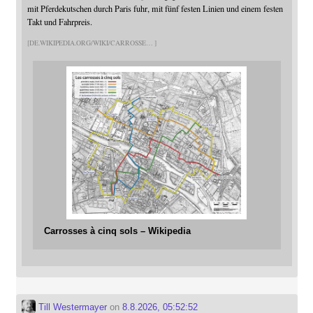
mit Pferdekutschen durch Paris fuhr, mit fünf festen Linien und einem festen
Takt und Fahrpreis.
DE.WIKIPEDIA.ORG/WIKI/CARROSSE
Carrosses à cinq sols – Wikipedia
Till Westermayer
on
8.8.2026, 05:52:52