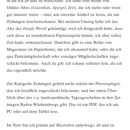
in die ich ab und zu rein­schaue. Ich habe eine Rei­he von
Online-Abos (
Guar­di­an, Spie­gel, Zeit
), die ich mehr oder weni­
ger inten­siv nut­ze – eher, um ein­zel­ne Arti­kel zu lesen, als um
Zei­tun­gen durch­zu­schau­en. Bei mei­nem Umzug habe ich das
Abo der
Jungle World
gekün­digt, weil ich fest­ge­stellt habe, dass
sich die­se zu wun­der­ba­ren Papier­sta­peln türm­te, ich aber sel­ten
Zeit hat­te, rein­zu­schau­en. Dane­ben gibt es eine Rei­he von
Maga­zi­nen (in Papier­form), die ich abon­niert habe, oder die ich
qua Par­tei­mit­glied­schaft oder sons­ti­ger Mit­glied­schaf­ten zuge­
schickt bekom­me. Auch da gilt: ich schaue sel­te­ner rein, als ich
das eigent­lich möchte.
Zur Kate­go­rie Zei­tun­gen gehört nicht zuletzt der Pres­se­spie­gel,
den ich beruf­lich zuge­schickt bekom­me, und der einen Über­
blick über das v.a. lan­des­po­li­ti­sche Tages­ge­sche­hen in den Zei­
tun­gen Baden-Würt­tem­bergs gibt. Das ist ein PDF, das ich am
PC oder auf dem Tablet lese.
Im Netz bin ich pri­mär auf
Mast­o­don
unter­wegs, ab und zu