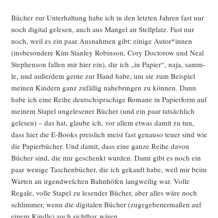
Bücher zur Unter­hal­tung habe ich in den letz­ten Jah­ren fast nur
noch digi­tal gele­sen, auch aus Man­gel an Stell­platz. Fast nur
noch, weil es ein paar Aus­nah­men gibt: eini­ge Autor*innen
(ins­be­son­de­re Kim Stan­ley Robin­son, Cory Doc­to­row und Neal
Ste­phen­son fal­len mir hier ein), die ich „in Papier“, naja, samm­
le, und außer­dem ger­ne zur Hand habe, um sie zum Bei­spiel
mei­nen Kin­dern ganz zufäl­lig nahe­brin­gen zu kön­nen. Dann
habe ich eine Rei­he deutsch­spra­chi­ge Roma­ne in Papier­form auf
mei­nem Sta­pel unge­le­se­ner Bücher (und ein paar tat­säch­lich
gele­sen) – das hat, glau­be ich, vor allem etwas damit zu tun,
dass hier die E‑Books preis­lich meist fast genau­so teu­er sind wie
die Papier­bü­cher. Und damit, dass eine gan­ze Rei­he davon
Bücher sind, die mir geschenkt wur­den. Dann gibt es noch ein
paar weni­ge Taschen­bü­cher, die ich gekauft habe, weil mir beim
War­ten an irgend­wel­chen Bahn­hö­fen lang­wei­lig war. Vol­le
Rega­le, vol­le Sta­pel zu lesen­der Bücher, aber alles wäre noch
schlim­mer, wenn die digi­ta­len Bücher (zuge­ge­be­ner­ma­ßen auf
einem Kind­le) auch sicht­bar wären.