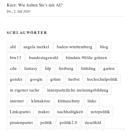
Kurz: Wie halten Sie’s mit AI?
Do., 2. Juli 2026
SCHLAGWÖRTER
afd
angela merkel
baden-württemberg
blog
btw13
bundestagswahl
bündnis 90/die grünen
cdu
fantasy
fdp
freiburg
frühling
garten
gender
google
grüne
herbst
hochschulpolitik
in eigener sache
innerparteiliche meinungsbildung
internet
klimakrise
klimaschutz
linke
Linkspartei
makro
nachhaltigkeit
netzpolitik
piratenpartei
politik
politik2.0
rieselfeld