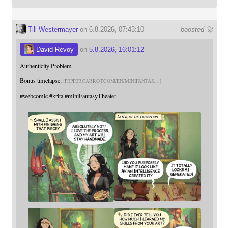
Till Westermayer
on 6.8.2026, 07:43:10
boosted 🚀
David Revoy
on
5.8.2026, 16:01:12
Authenticity Problem
Bonus timelapse:
PEPPERCARROT.COM/EN/MINIFANTAS
#
webcomic
#
krita
#
miniFantasyTheater