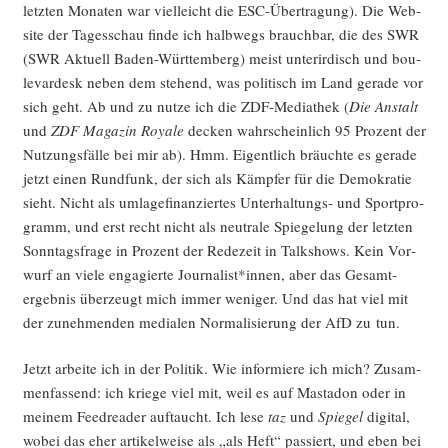
letz­ten Mona­ten war viel­leicht die ESC-Über­tra­gung). Die Web­
site der Tages­schau fin­de ich halb­wegs brauch­bar, die des SWR
(SWR Aktu­ell Baden-Würt­tem­berg) meist unter­ir­disch und bou­
le­var­desk neben dem ste­hend, was poli­tisch im Land gera­de vor
sich geht. Ab und zu nut­ze ich die ZDF-Media­thek (
Die Anstalt
und
ZDF Maga­zin Roya­le
decken wahr­schein­lich 95 Pro­zent der
Nut­zungs­fäl­le bei mir ab). Hmm. Eigent­lich bräuch­te es gera­de
jetzt einen Rund­funk, der sich als Kämp­fer für die Demo­kra­tie
sieht. Nicht als umla­ge­fi­nan­zier­tes Unter­hal­tungs- und Sport­pro­
gramm, und erst recht nicht als neu­tra­le Spie­ge­lung der letz­ten
Sonn­tags­fra­ge in Pro­zent der Rede­zeit in Talk­shows. Kein Vor­
wurf an vie­le enga­gier­te Journalist*innen, aber das Gesamt­
ergeb­nis über­zeugt mich immer weni­ger. Und das hat viel mit
der zuneh­men­den media­len Nor­ma­li­sie­rung der AfD zu tun.
Jetzt arbei­te ich in der Poli­tik. Wie infor­mie­re ich mich? Zusam­
men­fas­send: ich krie­ge viel mit, weil es auf Masta­don oder in
mei­nem Feed­rea­der auf­taucht. Ich lese
taz
und
Spie­gel
digi­tal,
wobei das eher arti­kel­wei­se als „als Heft“ pas­siert, und eben bei