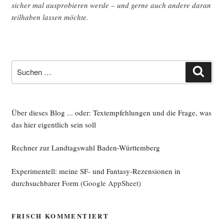
sicher mal aus­pro­bie­ren wer­de – und ger­ne auch ande­re dar­an
teil­ha­ben las­sen möchte.
Suche
Such
nach:
Über dieses Blog ... oder: Textempfehlungen und die Frage, was
das hier eigentlich sein soll
Rechner zur Landtagswahl Baden-Württemberg
Experimentell: meine SF- und Fantasy-Rezensionen in
durchsuchbarer Form
(Google AppSheet)
FRISCH KOMMENTIERT