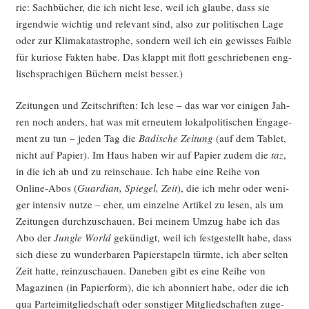
rie: Sach­bü­cher, die ich nicht lese, weil ich glau­be, dass sie
irgend­wie wich­tig und rele­vant sind, also zur poli­ti­schen Lage
oder zur Kli­ma­ka­ta­stro­phe, son­dern weil ich ein gewis­ses Fai­ble
für kurio­se Fak­ten habe. Das klappt mit flott geschrie­be­nen eng­
lisch­spra­chi­gen Büchern meist besser.)
Zei­tun­gen und Zeit­schrif­ten: Ich lese – das war vor eini­gen Jah­
ren noch anders, hat was mit erneu­tem lokal­po­li­ti­schen Enga­ge­
ment zu tun – jeden Tag die
Badi­sche Zei­tung
(auf dem Tablet,
nicht auf Papier). Im Haus haben wir auf Papier zudem die
taz
,
in die ich ab und zu rein­schaue. Ich habe eine Rei­he von
Online-Abos (
Guar­di­an, Spie­gel, Zeit
), die ich mehr oder weni­
ger inten­siv nut­ze – eher, um ein­zel­ne Arti­kel zu lesen, als um
Zei­tun­gen durch­zu­schau­en. Bei mei­nem Umzug habe ich das
Abo der
Jungle World
gekün­digt, weil ich fest­ge­stellt habe, dass
sich die­se zu wun­der­ba­ren Papier­sta­peln türm­te, ich aber sel­ten
Zeit hat­te, rein­zu­schau­en. Dane­ben gibt es eine Rei­he von
Maga­zi­nen (in Papier­form), die ich abon­niert habe, oder die ich
qua Par­tei­mit­glied­schaft oder sons­ti­ger Mit­glied­schaf­ten zuge­