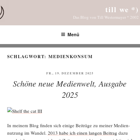
Zum
till we *)
Inhalt
Das Blog von Till Westermayer * 2002
springen
Menü
SCHLAGWORT:
MEDIENKONSUM
VERÖFFENTLICHT
FR., 19. DEZEMBER 2025
AM
Schöne neue Medienwelt, Ausgabe
2025
In mei­nem Blog fin­den sich eini­ge Bei­trä­ge zu mei­ner Medi­en­
nut­zung im Wan­del.
2013 habe ich einen lan­gen Bei­trag
dazu