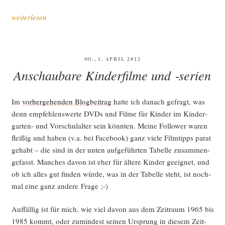
„Wie
weiterlesen
ich
Zei­
tun­
VERÖFFENTLICHT
SO., 1. APRIL 2012
gen
AM
Anschaubare Kinderfilme und ‑serien
wie­
der­
ent­
Im
vor­her­ge­hen­den Blog­bei­trag
hat­te ich danach gefragt, was
deck­
denn emp­feh­lens­wer­te DVDs und Fil­me für Kin­der im Kin­der­
te“
gar­ten- und Vor­schul­al­ter sein könn­ten. Mei­ne Fol­lower waren
flei­ßig und haben (v.a. bei Face­book) ganz vie­le Film­tipps parat
gehabt – die sind in der unten auf­ge­führ­ten Tabel­le zusam­men­
ge­fasst. Man­ches davon ist eher für älte­re Kin­der geeig­net, und
ob ich alles gut fin­den wür­de, was in der Tabel­le steht, ist noch­
mal eine ganz ande­re Frage ;-)
Auf­fäl­lig ist für mich, wie viel davon aus dem Zeit­raum 1965 bis
1985 kommt, oder zumin­dest sei­nen Ursprung in die­sem Zeit­