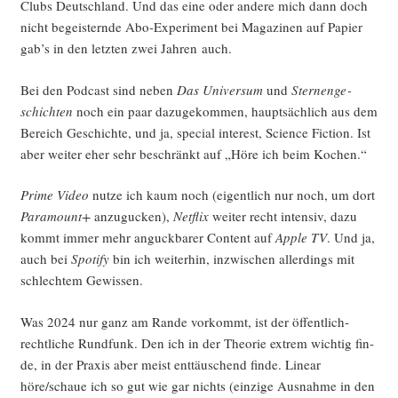
Clubs Deutsch­land. Und das eine oder ande­re mich dann doch
nicht begeis­tern­de Abo-Expe­ri­ment bei Maga­zi­nen auf Papier
gab’s in den letz­ten zwei Jah­ren auch.
Bei den Pod­cast sind neben
Das Uni­ver­sum
und
Ster­nen­ge­
schich­ten
noch ein paar dazu­ge­kom­men, haupt­säch­lich aus dem
Bereich Geschich­te, und ja, spe­cial inte­rest, Sci­ence Fic­tion. Ist
aber wei­ter eher sehr beschränkt auf „Höre ich beim Kochen.“
Prime Video
nut­ze ich kaum noch (eigent­lich nur noch, um dort
Para­mount+
anzu­gu­cken),
Net­flix
wei­ter recht inten­siv, dazu
kommt immer mehr anguck­ba­rer Con­tent auf
Apple TV
. Und ja,
auch bei
Spo­ti­fy
bin ich wei­ter­hin, inzwi­schen aller­dings mit
schlech­tem Gewissen.
Was 2024 nur ganz am Ran­de vor­kommt, ist der öffent­lich-
recht­li­che Rund­funk. Den ich in der Theo­rie extrem wich­tig fin­
de, in der Pra­xis aber meist ent­täu­schend fin­de. Line­ar
höre/schaue ich so gut wie gar nichts (ein­zi­ge Aus­nah­me in den