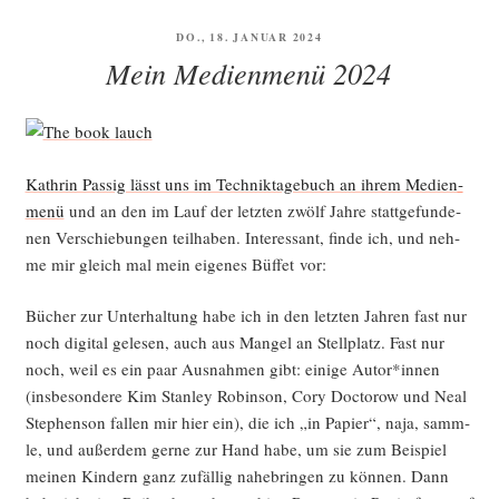
VERÖFFENTLICHT
DO., 18. JANUAR 2024
AM
Mein Medienmenü 2024
Kath­rin Pas­sig lässt uns im Tech­nik­ta­ge­buch an ihrem Medi­en­
me­nü
und an den im Lauf der letz­ten zwölf Jah­re statt­ge­fun­de­
nen Ver­schie­bun­gen teil­ha­ben. Inter­es­sant, fin­de ich, und neh­
me mir gleich mal mein eige­nes Büf­fet vor:
Bücher zur Unter­hal­tung habe ich in den letz­ten Jah­ren fast nur
noch digi­tal gele­sen, auch aus Man­gel an Stell­platz. Fast nur
noch, weil es ein paar Aus­nah­men gibt: eini­ge Autor*innen
(ins­be­son­de­re Kim Stan­ley Robin­son, Cory Doc­to­row und Neal
Ste­phen­son fal­len mir hier ein), die ich „in Papier“, naja, samm­
le, und außer­dem ger­ne zur Hand habe, um sie zum Bei­spiel
mei­nen Kin­dern ganz zufäl­lig nahe­brin­gen zu kön­nen. Dann