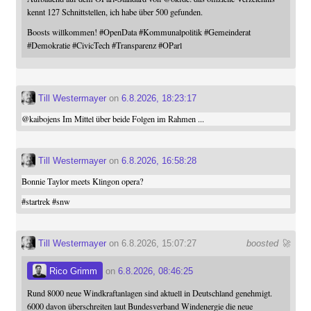
kennt 127 Schnittstellen, ich habe über 500 gefunden.
Boosts willkommen!
#
OpenData
#
Kommunalpolitik
#
Gemeinderat
#
Demokratie
#
CivicTech
#
Transparenz
#
OParl
Till Westermayer
on
6.8.2026, 18:23:17
@
kaibojens
Im Mittel über beide Folgen im Rahmen ...
Till Westermayer
on
6.8.2026, 16:58:28
Bonnie Taylor meets Klingon opera?
#
startrek
#
snw
Till Westermayer
on 6.8.2026, 15:07:27
boosted 🚀
Rico Grimm
on
6.8.2026, 08:46:25
Rund 8000 neue Windkraftanlagen sind aktuell in Deutschland genehmigt.
6000 davon überschreiten laut Bundesverband Windenergie die neue