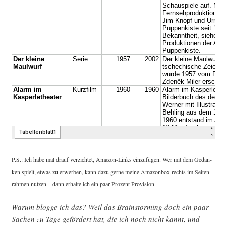
P.S.: Ich habe mal drauf ver­zich­tet, Ama­zon-Links ein­zu­fü­gen. Wer mit dem Gedan­
ken spielt, etwas zu erwer­ben, kann dazu ger­ne mei­ne Ama­zon­box rechts im Sei­ten­
rah­men nut­zen – dann erhal­te ich ein paar Pro­zent Provision.
War­um blog­ge ich das? Weil das Brain­stor­ming doch ein paar
Sachen zu Tage geför­dert hat, die ich noch nicht kannt, und