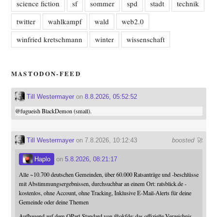
science fiction
sf
sommer
spd
stadt
technik
twitter
wahlkampf
wald
web2.0
winfried kretschmann
winter
wissenschaft
MASTODON-FEED
Till Westermayer
on
8.8.2026, 05:52:52
@
fugueish
BlackDemon (small).
Till Westermayer
on 7.8.2026, 10:12:43
boosted 🚀
Haplo
on
5.8.2026, 08:21:17
Alle ~10.700 deutschen Gemeinden, über 60.000 Ratsanträge und -beschlüsse
mit Abstimmungsergebnissen, durchsuchbar an einem Ort: ratsblick.de -
kostenlos, ohne Account, ohne Tracking, Inklusive E-Mail-Alerts für deine
Gemeinde oder deine Themen
Aufbauend auf dem OParl-Standard von
@
okfde
: das offizielle Verzeichnis