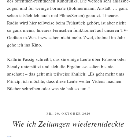
des öffent­lich-recht­li­chen Rund­funks. Die wer­den sehr anlass­be­
zo­gen und für weni­ge For­ma­te (Böh­mer­mann, Anstalt, … ganz
sel­ten tat­säch­lich auch mal Filme/Serien) genutzt. Linea­res
Radio wird hier teil­wei­se beim Früh­stück gehört, ist aber nicht
so ganz meins, linea­res Fern­se­hen funk­tio­niert auf unse­ren TV-
Gerä­ten m.W.n. inzwi­schen nicht mehr. Zwei, drei­mal im Jahr
gehe ich ins Kino.
Kath­rin Pas­sig schreibt, das sie eini­ge Leu­te über Patre­on oder
Ste­ady unter­stützt und sich die Ergeb­nis­se sel­ten bis nie
anschaut – das geht mir teil­wei­se ähn­lich: „Es geht mehr ums
Prin­zip, ich möch­te, dass die­se Leu­te wei­ter Vide­os machen,
Bücher schrei­ben oder was sie halt so tun.“
VERÖFFENTLICHT
FR., 30. OKTOBER 2020
AM
Wie ich Zeitungen wiederentdeckte