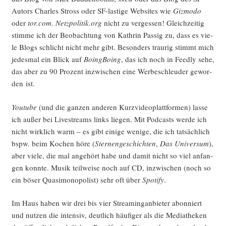
Autors Charles Stross oder SF-las­ti­ge Web­sites wie
Giz­mo­do
oder
tor.com
.
Netzpolitik.org
nicht zu ver­ges­sen! Gleich­zei­tig
stim­me ich der Beob­ach­tung von Kath­rin Pas­sig zu, dass es vie­
le Blogs schlicht nicht mehr gibt. Beson­ders trau­rig stimmt mich
jedes­mal ein Blick auf
Boing­Bo­ing
, das ich noch in Feed­ly sehe,
das aber zu 90 Pro­zent inzwi­schen eine Wer­be­schleu­der gewor­
den ist.
You­tube
(und die gan­zen ande­ren Kurz­vi­deo­platt­for­men) las­se
ich außer bei Live­streams links lie­gen. Mit Pod­casts wer­de ich
nicht wirk­lich warm – es gibt eini­ge weni­ge, die ich tat­säch­lich
bspw. beim Kochen höre (
Ster­nen­ge­schich­ten
,
Das Uni­ver­sum
),
aber vie­le, die mal ange­hört habe und damit nicht so viel anfan­
gen konn­te. Musik teil­wei­se noch auf CD, inzwi­schen (noch so
ein böser Qua­si­mo­no­po­list) sehr oft über
Spo­ti­fy
.
Im Haus haben wir drei bis vier Strea­ming­an­bie­ter abon­niert
und nut­zen die inten­siv, deut­lich häu­fi­ger als die Media­the­ken