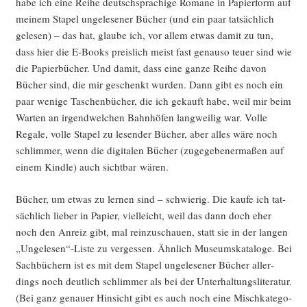
habe ich eine Rei­he deutsch­spra­chi­ge Roma­ne in Papier­form auf
mei­nem Sta­pel unge­le­se­ner Bücher (und ein paar tat­säch­lich
gele­sen) – das hat, glau­be ich, vor allem etwas damit zu tun,
dass hier die E‑Books preis­lich meist fast genau­so teu­er sind wie
die Papier­bü­cher. Und damit, dass eine gan­ze Rei­he davon
Bücher sind, die mir geschenkt wur­den. Dann gibt es noch ein
paar weni­ge Taschen­bü­cher, die ich gekauft habe, weil mir beim
War­ten an irgend­wel­chen Bahn­hö­fen lang­wei­lig war. Vol­le
Rega­le, vol­le Sta­pel zu lesen­der Bücher, aber alles wäre noch
schlim­mer, wenn die digi­ta­len Bücher (zuge­ge­be­ner­ma­ßen auf
einem Kind­le) auch sicht­bar wären.
Bücher, um etwas zu ler­nen sind – schwie­rig. Die kau­fe ich tat­
säch­lich lie­ber in Papier, viel­leicht, weil das dann doch eher
noch den Anreiz gibt, mal rein­zu­schau­en, statt sie in der lan­gen
„Ungelesen“-Liste zu ver­ges­sen. Ähn­lich Muse­ums­ka­ta­lo­ge. Bei
Sach­bü­chern ist es mit dem Sta­pel unge­le­se­ner Bücher aller­
dings noch deut­lich schlim­mer als bei der Unter­hal­tungs­li­te­ra­tur.
(Bei ganz genau­er Hin­sicht gibt es auch noch eine Misch­ka­te­go­