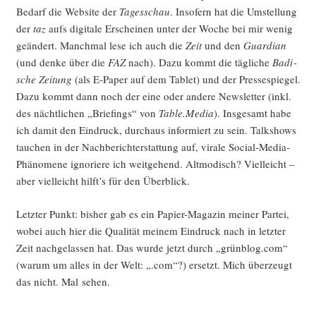
Bedarf die Web­site der
Tages­schau
. Inso­fern hat die Umstel­lung
der
taz
aufs digi­ta­le Erschei­nen unter der Woche bei mir wenig
geän­dert. Manch­mal lese ich auch die
Zeit
und den
Guar­di­an
(und den­ke über die
FAZ
nach). Dazu kommt die täg­li­che
Badi­
sche Zei­tung
(als E‑Paper auf dem Tablet) und der Pres­se­spie­gel.
Dazu kommt dann noch der eine oder ande­re News­let­ter (inkl.
des nächt­li­chen „Brie­fings“ von
Table.Media
). Ins­ge­samt habe
ich damit den Ein­druck, durch­aus infor­miert zu sein. Talk­shows
tau­chen in der Nach­be­richt­erstat­tung auf, vira­le Social-Media-
Phä­no­me­ne igno­rie­re ich weit­ge­hend. Alt­mo­disch? Viel­leicht –
aber viel­leicht hilft’s für den Überblick.
Letz­ter Punkt: bis­her gab es ein Papier-Maga­zin mei­ner Par­tei,
wobei auch hier die Qua­li­tät mei­nem Ein­druck nach in letz­ter
Zeit nach­ge­las­sen hat. Das wur­de jetzt durch „grünblog.com“
(war­um um alles in der Welt: „.com“?) ersetzt. Mich über­zeugt
das nicht. Mal sehen.