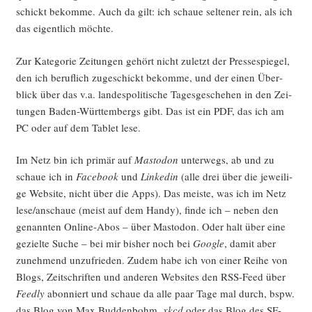
schickt bekom­me. Auch da gilt: ich schaue sel­te­ner rein, als ich
das eigent­lich möchte.
Zur Kate­go­rie Zei­tun­gen gehört nicht zuletzt der Pres­se­spie­gel,
den ich beruf­lich zuge­schickt bekom­me, und der einen Über­
blick über das v.a. lan­des­po­li­ti­sche Tages­ge­sche­hen in den Zei­
tun­gen Baden-Würt­tem­bergs gibt. Das ist ein PDF, das ich am
PC oder auf dem Tablet lese.
Im Netz bin ich pri­mär auf
Mast­o­don
unter­wegs, ab und zu
schaue ich in
Face­book
und
Lin­ke­din
(alle drei über die jewei­li­
ge Web­site, nicht über die Apps). Das meis­te, was ich im Netz
lese/anschaue (meist auf dem Han­dy), fin­de ich – neben den
genann­ten Online-Abos – über Mast­o­don. Oder halt über eine
geziel­te Suche – bei mir bis­her noch bei
Goog­le
, damit aber
zuneh­mend unzu­frie­den. Zudem habe ich von einer Rei­he von
Blogs, Zeit­schrif­ten und ande­ren Web­sites den RSS-Feed über
Feed­ly
abon­niert und schaue da alle paar Tage mal durch, bspw.
das Blog von Max Bud­den­bohm,
xkcd
oder das Blog des SF-