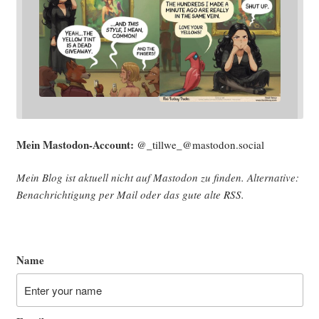
Mein Mast­o­don-Account:
@_tillwe_@mastodon.social
Mein Blog ist aktu­ell nicht auf Mast­o­don zu fin­den. Alter­na­ti­ve:
Benach­rich­ti­gung per Mail oder das gute alte
RSS
.
Name