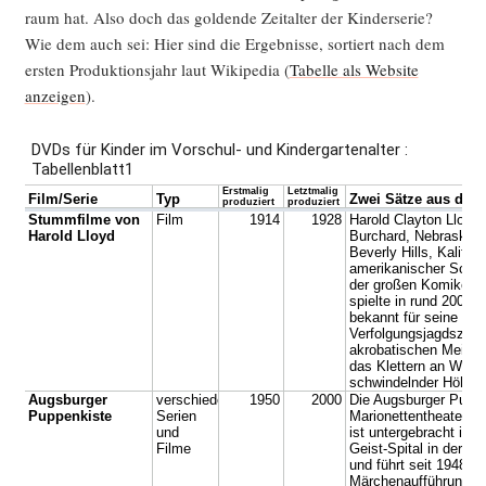
raum hat. Also doch das gol­den­de Zeit­al­ter der Kin­der­se­rie?
Wie dem auch sei: Hier sind die Ergeb­nis­se, sor­tiert nach dem
ers­ten Pro­duk­ti­ons­jahr laut Wiki­pe­dia (
Tabel­le als Web­site
anzei­gen
).