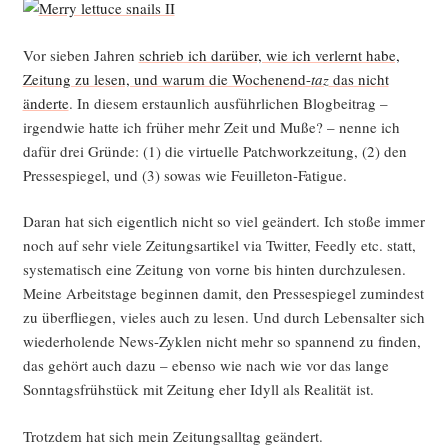
Vor sie­ben Jah­ren
schrieb ich dar­über, wie ich ver­lernt habe,
Zei­tung zu lesen, und war­um die Wochen­end-
taz
das nicht
änder­te
. In die­sem erstaun­lich aus­führ­li­chen Blog­bei­trag –
irgend­wie hat­te ich frü­her mehr Zeit und Muße? – nen­ne ich
dafür drei Grün­de: (1) die vir­tu­el­le Patch­work­zei­tung, (2) den
Pres­se­spie­gel, und (3) sowas wie Feuilleton-Fatigue.
Dar­an hat sich eigent­lich nicht so viel geän­dert. Ich sto­ße immer
noch auf sehr vie­le Zei­tungs­ar­ti­kel via Twit­ter, Feed­ly etc. statt,
sys­te­ma­tisch eine Zei­tung von vor­ne bis hin­ten durch­zu­le­sen.
Mei­ne Arbeits­ta­ge begin­nen damit, den Pres­se­spie­gel zumin­dest
zu über­flie­gen, vie­les auch zu lesen. Und durch Lebens­al­ter sich
wie­der­ho­len­de News-Zyklen nicht mehr so span­nend zu fin­den,
das gehört auch dazu – eben­so wie nach wie vor das lan­ge
Sonn­tags­früh­stück mit Zei­tung eher Idyll als Rea­li­tät ist.
Trotz­dem hat sich mein Zei­tungs­all­tag geändert.