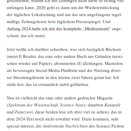
geschrie­ben, war­um ich mit Zei­tun­gen nicht mehr so rich­tig viel
anfan­gen kann.
2020
geht es dann um die Wie­der­ent­de­ckung
der täg­li­chen Lokal­zei­tung und um das neu ange­fan­ge­ne regel­
mä­ßi­ge Zei­tungs­le­sen trotz täg­li­chem Pres­se­spie­gel. Und
Anfang 2024 habe ich mir das kom­plet­te „Medi­en­me­nü“
ange­
schaut, das ich nutze.
Jetzt woll­te ich dar­über schrei­ben, was sich bezüg­lich Büchern
(meist E‑Reader, das eine oder ande­re Buch aus Grün­den inzwi­
schen wie­der auf Papier), abon­nier­ten (E-)Zeitungen, Mast­o­don
als bevor­zug­ter Social-Media-Platt­form und der Nut­zung diver­
ser Strea­ming­diens­te in den letz­ten zwei Jah­ren getan hat. Ich
stel­le fest: das ist erstaun­lich sta­bil geblieben.
Neu ist viel­leicht das eine oder ande­re gedruck­te Maga­zin
(
Spek­trum der Wis­sen­schaft
,
Sci­ence Notes
; dane­ben
Kata­pult
und
Futurz­wei
, die­se bei­den lese ich aber viel zu sel­ten), das in
dem 2024-Text noch nicht erwähnt wird. Dazu kom­men, sehr
spe­cial inte­rest, die
Andro­me­da Nach­rich­ten
des Sci­ence Fic­tion