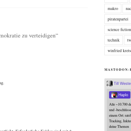
makro
nac
piratenpartei
science fictio
mokratie zu verteidigen“
technik
tw
winfried kre
MASTODON-
!
ag.
Till West
Haplo
Alle ~10.700 d
und -beschlüss
einem Ort: rats
Tracking, Inklu
deine Themen