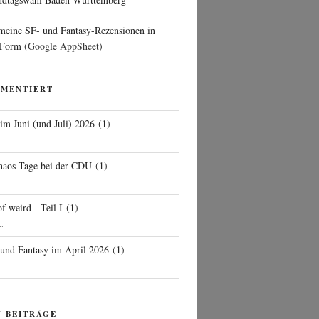
 meine SF- und Fantasy-Rezensionen in
 Form
(Google AppSheet)
MMENTIERT
 im Juni (und Juli) 2026
(
1
)
d
haos-Tage bei der CDU
(
1
)
f weird - Teil I
(
1
)
..
 und Fantasy im April 2026
(
1
)
N BEITRÄGE