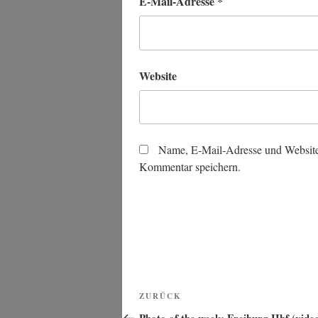
E-Mail-Adresse
*
Website
Name, E-Mail-Adresse und Website
Kommentar speichern.
Beitragsnavigation
Vorheriger
ZURÜCK
Beitrag
Photo of the week: Freiburg Hbf (vide