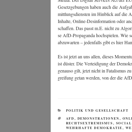
Gesetz­ge­bun­gen haben auch die Auf­ga­be
mitt­lungs­diens­ten im Hin­blick auf die 
Inhal­te, Online-Des­in­for­ma­ti­on oder and
schaf­fen. Das passt m.E. nicht zu Algo­r
se AfD-Pro­pa­gan­da hoch­spie­len. Wie s
abzu­war­ten – jeden­falls gibt es hier H
Es ist jetzt an uns allen, die­ses Momen­tu
ist düs­ter. Die Ver­tei­di­gung der Demo­kr
genau­so gilt, jetzt nicht in Fata­lis­mus
grei­fung getan wer­den, von der die Af
KATEGORIEN
POLITIK UND GESELLSCHAFT
SCHLAGWÖRTER
AFD
,
DEMONSTRATIONEN
,
ONL
RECHTSEXTREMISMUS
,
SOCIAL
WEHRHAFTE DEMOKRATIE
,
WE