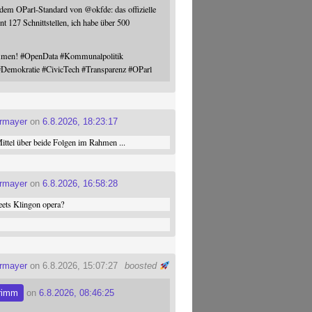
 dem OParl-Standard von
@
okfde
: das offizielle
nt 127 Schnittstellen, ich habe über 500
ommen!
#
OpenData
#
Kommunalpolitik
#
Demokratie
#
CivicTech
#
Transparenz
#
OParl
ermayer
on
6.8.2026, 18:23:17
ttel über beide Folgen im Rahmen ...
ermayer
on
6.8.2026, 16:58:28
ets Klingon opera?
ermayer
on 6.8.2026, 15:07:27
boosted
rimm
on
6.8.2026, 08:46:25