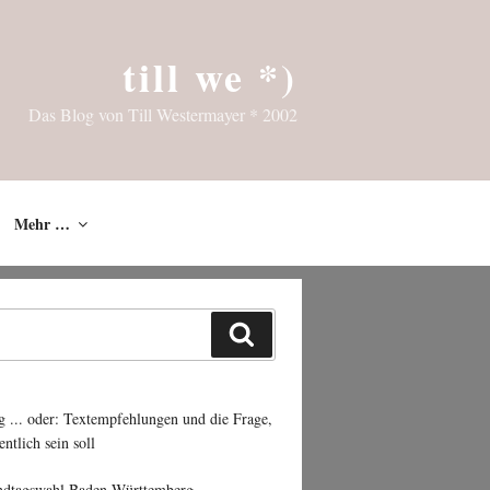
till we *)
Das Blog von Till Westermayer * 2002
Mehr …
Suchen
g ... oder: Textempfehlungen und die Frage,
entlich sein soll
ndtagswahl Baden-Württemberg