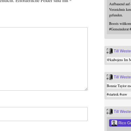
ntlicht.
Erforderliche Felder sind mit
*
Aufbauend auf
Verzeichnis ken
gefunden.
Boosts willk
#
Gemeinderat
Till West
@
kaibojens
Im Mi
Till West
Bonnie Taylor me
#
startrek
#
snw
Till West
Rico G