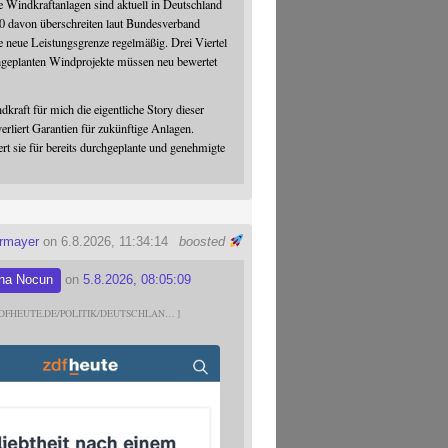
 Windkraftanlagen sind aktuell in Deutschland
0 davon überschreiten laut Bundesverband
 neue Leistungsgrenze regelmäßig. Drei Viertel
hgeplanten Windprojekte müssen neu bewertet
dkraft für mich die eigentliche Story dieser
verliert Garantien für zukünftige Anlagen.
ert sie für bereits durchgeplante und genehmigte
ermayer
on 6.8.2026, 11:34:14
boosted
na Nocun
on
5.8.2026, 08:05:09
DFHEUTE.DE/POLITIK/DEUTSCHLAN