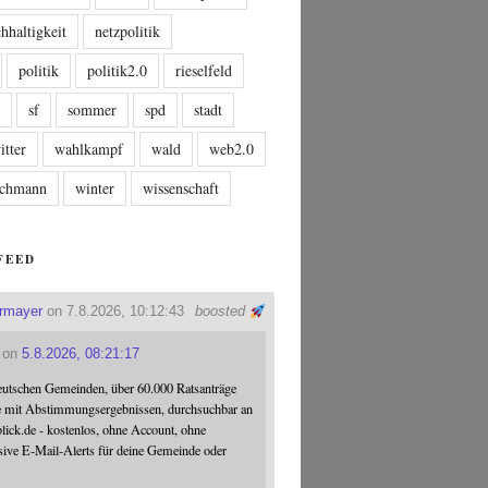
hhaltigkeit
netzpolitik
politik
politik2.0
rieselfeld
n
sf
sommer
spd
stadt
itter
wahlkampf
wald
web2.0
tschmann
winter
wissenschaft
FEED
ermayer
on 7.8.2026, 10:12:43
boosted
on
5.8.2026, 08:21:17
eutschen Gemeinden, über 60.000 Ratsanträge
e mit Abstimmungsergebnissen, durchsuchbar an
blick.de - kostenlos, ohne Account, ohne
sive E-Mail-Alerts für deine Gemeinde oder