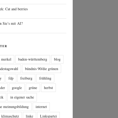
ek: Cat and berries
n Sie’s mit AI?
TER
a merkel
baden-württemberg
blog
ndestagswahl
bündnis 90/die grünen
sy
fdp
freiburg
frühling
nder
google
grüne
herbst
tik
in eigener sache
che meinungsbildung
internet
klimaschutz
linke
Linkspartei