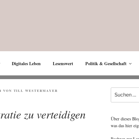
Digitales Leben
Lesenswert
Politik & Gesellschaft
Suche
4
VON
TILL WESTERMAYER
nach:
ratie zu verteidigen
Über dieses Blo
was das hier eig
Rechner zur La