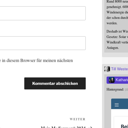
Rund 8000 neue
genehmigt. 600
Windenergie die
der schon durc
werden.
Deshalb ist Win
Gesetze: Solar 
Windkraft verli
Anlagen.
 in diesem Browser für meinen nächsten
Till West
Kathari
Hintergrund:
Z
Nächster
WEITER
Beitrag
o
Mein Medienmenü 2024