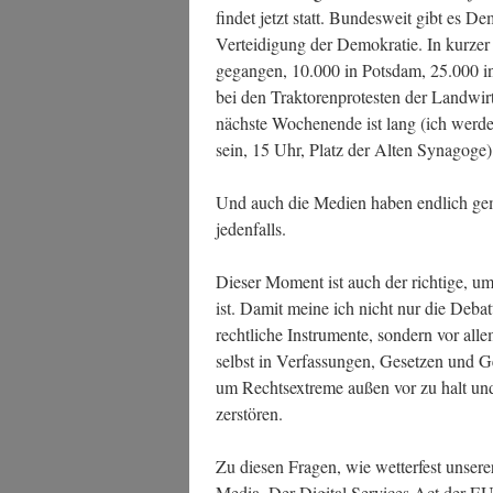
fin­det jetzt statt. Bun­des­weit gibt es De
Ver­tei­di­gung der Demo­kra­tie. In kur­ze
gegan­gen, 10.000 in Pots­dam, 25.000 in
bei den Trak­to­ren­pro­tes­ten der Landw
nächs­te Wochen­en­de ist lang (ich wer­
sein, 15 Uhr, Platz der Alten Synagoge
Und auch die Medi­en haben end­lich geme
jedenfalls.
Die­ser Moment ist auch der rich­ti­ge, u
ist. Damit mei­ne ich nicht nur die Debat­te
recht­li­che Instru­men­te, son­dern vor a
selbst in Ver­fas­sun­gen, Geset­zen und 
um Rechts­extre­me außen vor zu halt un
zerstören.
Zu die­sen Fra­gen, wie wet­ter­fest unse­
Media. Der Digi­tal Ser­vices Act der EU u