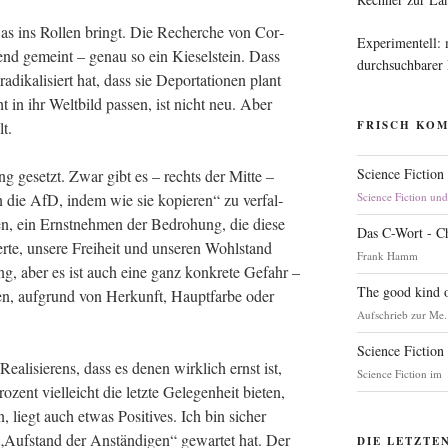
twas ins Rol­len bringt. Die Recher­che von Cor­
Experimentell:
­tend gemeint – genau so ein Kie­sel­stein. Dass
durchsuchbarer
di­ka­li­siert hat, dass sie Depor­ta­tio­nen plant
ht in ihr Welt­bild pas­sen, ist nicht neu. Aber
lt.
FRISCH KO
Science Fiction
ng gesetzt. Zwar gibt es – rechts der Mit­te –
en die AfD, indem wie sie kopie­ren“ zu ver­fal­
Science Fiction un
n, ein Ernst­neh­men der Bedro­hung, die die­se
Das C-Wort - C
er­te, unse­re Frei­heit und unse­ren Wohl­stand
Frank Hamm
hung, aber es ist auch eine ganz kon­kre­te Gefahr –
The good kind o
en, auf­grund von Her­kunft, Haupt­far­be oder
Aufschrieb zur Me.
Science Fiction
­li­sie­rens, dass es denen wirk­lich ernst ist,
Science Fiction im
ent viel­leicht die letz­te Gele­gen­heit bie­ten,
, liegt auch etwas Posi­ti­ves. Ich bin sicher
, „Auf­stand der Anstän­di­gen“ gewar­tet hat. Der
DIE LETZTE