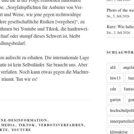
, „Sorg­falts­pflich­ten für Anbie­ter von Ver­
Photo of the we
Art und Wei­se, wie jene gegen rechts­wid­ri­ge
So., 5. Juli 2026
e­re gesell­schaft­li­che Risi­ken [vor­ge­hen]“, zu
Kurz: Wie halte
ith­men bei You­tube und Tik­tok, die hau­fen­wei­
Do., 2. Juli 2026
charf oder stumpf die­ses Schwert ist, bleibt
andlungsbedarf.
SCHLAGWÖR
m auf­recht zu erhal­ten. Die inter­na­tio­na­le Lage
a­tie ist kein Selbst­läu­fer. Sie braucht uns. Aber
afd
angel
 zu ver­fal­len. Noch kann etwas gegen die Macht­er­
btw13
bu
D träumt. Tun wir es!
cdu
fanta
garten
ge
hochschulpoli
INE-DESINFORMATION
,
innerparteili
 MEDIA
,
TIKTOK
,
VERBOTSVERFAHREN
,
RTE
,
YOUTUBE
klimakrise