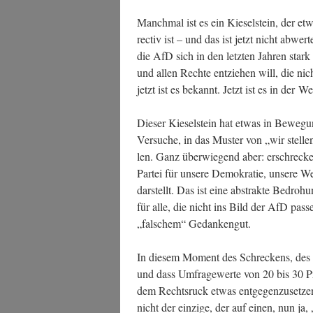
Manch­mal ist es ein Kie­sel­stein, der e
rec­tiv ist – und das ist jetzt nicht abwer
die AfD sich in den letz­ten Jah­ren stark ra
und allen Rech­te ent­zie­hen will, die nic
jetzt ist es bekannt. Jetzt ist es in der We
Die­ser Kie­sel­stein hat etwas in Bewe­gu
Ver­su­che, in das Mus­ter von „wir stel­l
len. Ganz über­wie­gend aber: erschre­cke
Par­tei für unse­re Demo­kra­tie, unse­re W
dar­stellt. Das ist eine abs­trak­te Bedro­
für alle, die nicht ins Bild der AfD pas­s
„fal­schem“ Gedankengut.
In die­sem Moment des Schre­ckens, des Rea
und dass Umfra­ge­wer­te von 20 bis 30 Pro­z
dem Rechts­ruck etwas ent­ge­gen­zu­set­zen
nicht der ein­zi­ge, der auf einen, nun ja