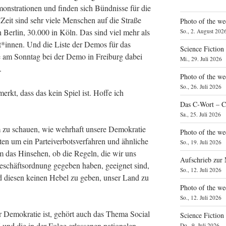
mons­tra­tio­nen und fin­den sich Bünd­nis­se für die
r Zeit sind sehr vie­le Men­schen auf die Stra­ße
Photo of the we
 Ber­lin, 30.000 in Köln. Das sind viel mehr als
So., 2. August 202
irt*innen. Und die Lis­te der Demos für das
Science Fiction
de am Sonn­tag bei der Demo in Frei­burg dabei
Mi., 29. Juli 2026
).
Photo of the we
So., 26. Juli 2026
rkt, dass das kein Spiel ist. Hof­fe ich
Das C‑Wort – C
Sa., 25. Juli 2026
m zu schau­en, wie wehr­haft unse­re Demo­kra­tie
Photo of the we
n um ein Par­tei­ver­bots­ver­fah­ren und ähn­li­che
So., 19. Juli 2026
llem das Hin­se­hen, ob die Regeln, die wir uns
Aufschrieb zur
Geschäfts­ord­nung gege­ben haben, geeig­net sind,
So., 12. Juli 2026
d die­sen kei­nen Hebel zu geben, unser Land zu
Photo of the w
So., 12. Juli 2026
rer Demo­kra­tie ist, gehört auch das The­ma Social
Science Fiction
nd die in der Fol­ge erlas­se­nen natio­na­len
Do., 9. Juli 2026