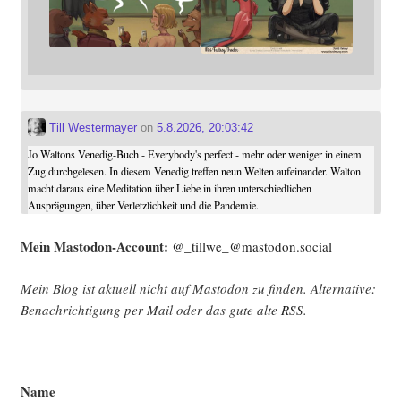
Till Westermayer
on
5.8.2026, 20:03:42
Jo Waltons Venedig-Buch - Everybody's perfect - mehr oder weniger in einem
Zug durchgelesen. In diesem Venedig treffen neun Welten aufeinander. Walton
macht daraus eine Meditation über Liebe in ihren unterschiedlichen
Ausprägungen, über Verletzlichkeit und die Pandemie.
Mein Mast­o­don-Account:
@_tillwe_@mastodon.social
Mein Blog ist aktu­ell nicht auf Mast­o­don zu fin­den. Alter­na­ti­ve:
Benach­rich­ti­gung per Mail oder das gute alte
RSS
.
Name