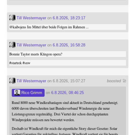
Till Westermayer
on
6.8.2026, 18:23:17
@
kaibojens
Im Mittel über beide Folgen im Rahmen ...
Till Westermayer
on
6.8.2026, 16:58:28
Bonnie Taylor meets Klingon opera?
#
startrek
#
snw
Till Westermayer
on 6.8.2026, 15:07:27
boosted 🚀
Rico Grimm
on
6.8.2026, 08:46:25
Rund 8000 neue Windkraftanlagen sind aktuell in Deutschland genehmigt.
6000 davon überschreiten laut Bundesverband Windenergie die neue
Leistungsgrenze regelmäßig. Drei Viertel der schon durchgeplanten
Windprojekte müssen neu bewertet werden.
Deshalb ist Windkraft für mich die eigentliche Story dieser Gesetze: Solar
verliert Garantien für zukünftige Anlagen. Windkraft verliert sie für bereits