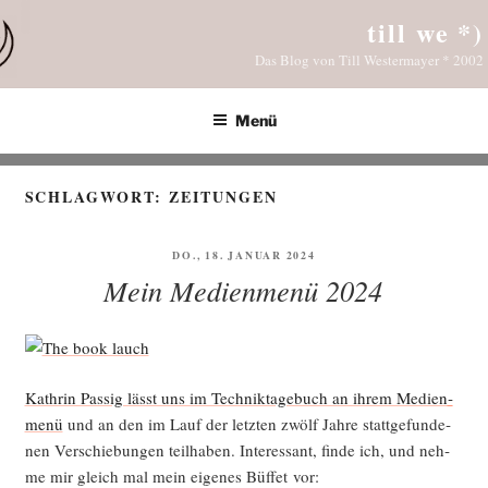
Zum
till we *)
Inhalt
Das Blog von Till Westermayer * 2002
springen
Menü
SCHLAGWORT:
ZEITUNGEN
VERÖFFENTLICHT
DO., 18. JANUAR 2024
AM
Mein Medienmenü 2024
Kath­rin Pas­sig lässt uns im Tech­nik­ta­ge­buch an ihrem Medi­en­
me­nü
und an den im Lauf der letz­ten zwölf Jah­re statt­ge­fun­de­
nen Ver­schie­bun­gen teil­ha­ben. Inter­es­sant, fin­de ich, und neh­
me mir gleich mal mein eige­nes Büf­fet vor: