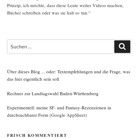
Prin­zip, ich möch­te, dass die­se Leu­te wei­ter Vide­os machen,
Bücher schrei­ben oder was sie halt so tun.“
Suche
Such
nach:
Über dieses Blog ... oder: Textempfehlungen und die Frage, was
das hier eigentlich sein soll
Rechner zur Landtagswahl Baden-Württemberg
Experimentell: meine SF- und Fantasy-Rezensionen in
durchsuchbarer Form
(Google AppSheet)
FRISCH KOMMENTIERT