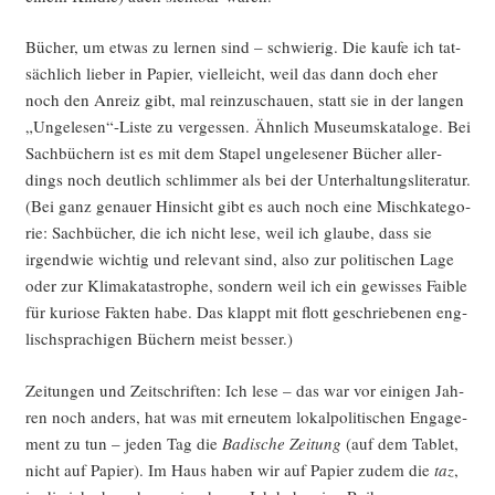
Bücher, um etwas zu ler­nen sind – schwie­rig. Die kau­fe ich tat­
säch­lich lie­ber in Papier, viel­leicht, weil das dann doch eher
noch den Anreiz gibt, mal rein­zu­schau­en, statt sie in der lan­gen
„Ungelesen“-Liste zu ver­ges­sen. Ähn­lich Muse­ums­ka­ta­lo­ge. Bei
Sach­bü­chern ist es mit dem Sta­pel unge­le­se­ner Bücher aller­
dings noch deut­lich schlim­mer als bei der Unter­hal­tungs­li­te­ra­tur.
(Bei ganz genau­er Hin­sicht gibt es auch noch eine Misch­ka­te­go­
rie: Sach­bü­cher, die ich nicht lese, weil ich glau­be, dass sie
irgend­wie wich­tig und rele­vant sind, also zur poli­ti­schen Lage
oder zur Kli­ma­ka­ta­stro­phe, son­dern weil ich ein gewis­ses Fai­ble
für kurio­se Fak­ten habe. Das klappt mit flott geschrie­be­nen eng­
lisch­spra­chi­gen Büchern meist besser.)
Zei­tun­gen und Zeit­schrif­ten: Ich lese – das war vor eini­gen Jah­
ren noch anders, hat was mit erneu­tem lokal­po­li­ti­schen Enga­ge­
ment zu tun – jeden Tag die
Badi­sche Zei­tung
(auf dem Tablet,
nicht auf Papier). Im Haus haben wir auf Papier zudem die
taz
,