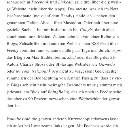
schaue ich in
Face­book
und
Lin­ke­din
(alle drei über die jewei­li­
ge Web­site, nicht über die Apps). Das meis­te, was ich im Netz
lese/anschaue (meist auf dem Han­dy), fin­de ich – neben den
genann­ten Online-Abos – über Mast­o­don. Oder halt über eine
geziel­te Suche – bei mir bis­her noch bei
Goog­le
, damit aber
zuneh­mend unzu­frie­den. Zudem habe ich von einer Rei­he von
Blogs, Zeit­schrif­ten und ande­ren Web­sites den RSS-Feed über
Feed­ly
abon­niert und schaue da alle paar Tage mal durch, bspw.
das Blog von Max Bud­den­bohm,
xkcd
oder das Blog des SF-
Autors Charles Stross oder SF-las­ti­ge Web­sites wie
Giz­mo­do
oder
tor.com
.
Netzpolitik.org
nicht zu ver­ges­sen! Gleich­zei­tig
stim­me ich der Beob­ach­tung von Kath­rin Pas­sig zu, dass es vie­
le Blogs schlicht nicht mehr gibt. Beson­ders trau­rig stimmt mich
jedes­mal ein Blick auf
Boing­Bo­ing
, das ich noch in Feed­ly sehe,
das aber zu 90 Pro­zent inzwi­schen eine Wer­be­schleu­der gewor­
den ist.
You­tube
(und die gan­zen ande­ren Kurz­vi­deo­platt­for­men) las­se
ich außer bei Live­streams links lie­gen. Mit Pod­casts wer­de ich