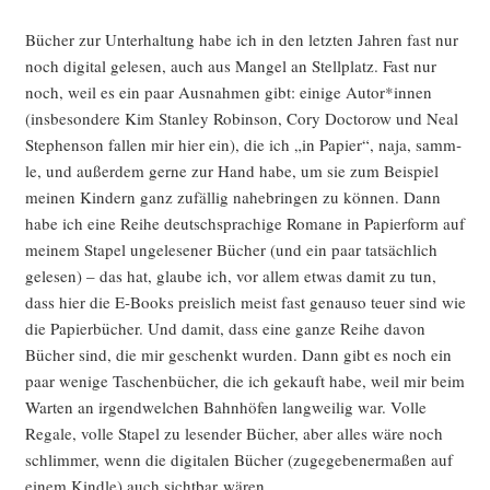
Bücher zur Unter­hal­tung habe ich in den letz­ten Jah­ren fast nur
noch digi­tal gele­sen, auch aus Man­gel an Stell­platz. Fast nur
noch, weil es ein paar Aus­nah­men gibt: eini­ge Autor*innen
(ins­be­son­de­re Kim Stan­ley Robin­son, Cory Doc­to­row und Neal
Ste­phen­son fal­len mir hier ein), die ich „in Papier“, naja, samm­
le, und außer­dem ger­ne zur Hand habe, um sie zum Bei­spiel
mei­nen Kin­dern ganz zufäl­lig nahe­brin­gen zu kön­nen. Dann
habe ich eine Rei­he deutsch­spra­chi­ge Roma­ne in Papier­form auf
mei­nem Sta­pel unge­le­se­ner Bücher (und ein paar tat­säch­lich
gele­sen) – das hat, glau­be ich, vor allem etwas damit zu tun,
dass hier die E‑Books preis­lich meist fast genau­so teu­er sind wie
die Papier­bü­cher. Und damit, dass eine gan­ze Rei­he davon
Bücher sind, die mir geschenkt wur­den. Dann gibt es noch ein
paar weni­ge Taschen­bü­cher, die ich gekauft habe, weil mir beim
War­ten an irgend­wel­chen Bahn­hö­fen lang­wei­lig war. Vol­le
Rega­le, vol­le Sta­pel zu lesen­der Bücher, aber alles wäre noch
schlim­mer, wenn die digi­ta­len Bücher (zuge­ge­be­ner­ma­ßen auf
einem Kind­le) auch sicht­bar wären.