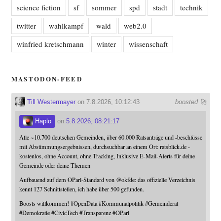
science fiction
sf
sommer
spd
stadt
technik
twitter
wahlkampf
wald
web2.0
winfried kretschmann
winter
wissenschaft
MASTODON-FEED
Till Westermayer
on 7.8.2026, 10:12:43
boosted 🚀
Haplo
on
5.8.2026, 08:21:17
Alle ~10.700 deutschen Gemeinden, über 60.000 Ratsanträge und -beschlüsse
mit Abstimmungsergebnissen, durchsuchbar an einem Ort: ratsblick.de -
kostenlos, ohne Account, ohne Tracking, Inklusive E-Mail-Alerts für deine
Gemeinde oder deine Themen
Aufbauend auf dem OParl-Standard von
@
okfde
: das offizielle Verzeichnis
kennt 127 Schnittstellen, ich habe über 500 gefunden.
Boosts willkommen!
#
OpenData
#
Kommunalpolitik
#
Gemeinderat
#
Demokratie
#
CivicTech
#
Transparenz
#
OParl