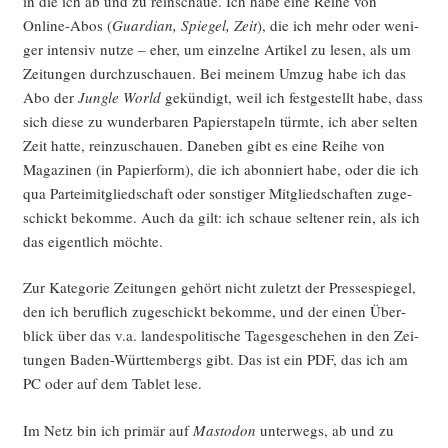
in die ich ab und zu rein­schaue. Ich habe eine Rei­he von
Online-Abos (
Guar­di­an, Spie­gel, Zeit
), die ich mehr oder weni­
ger inten­siv nut­ze – eher, um ein­zel­ne Arti­kel zu lesen, als um
Zei­tun­gen durch­zu­schau­en. Bei mei­nem Umzug habe ich das
Abo der
Jungle World
gekün­digt, weil ich fest­ge­stellt habe, dass
sich die­se zu wun­der­ba­ren Papier­sta­peln türm­te, ich aber sel­ten
Zeit hat­te, rein­zu­schau­en. Dane­ben gibt es eine Rei­he von
Maga­zi­nen (in Papier­form), die ich abon­niert habe, oder die ich
qua Par­tei­mit­glied­schaft oder sons­ti­ger Mit­glied­schaf­ten zuge­
schickt bekom­me. Auch da gilt: ich schaue sel­te­ner rein, als ich
das eigent­lich möchte.
Zur Kate­go­rie Zei­tun­gen gehört nicht zuletzt der Pres­se­spie­gel,
den ich beruf­lich zuge­schickt bekom­me, und der einen Über­
blick über das v.a. lan­des­po­li­ti­sche Tages­ge­sche­hen in den Zei­
tun­gen Baden-Würt­tem­bergs gibt. Das ist ein PDF, das ich am
PC oder auf dem Tablet lese.
Im Netz bin ich pri­mär auf
Mast­o­don
unter­wegs, ab und zu