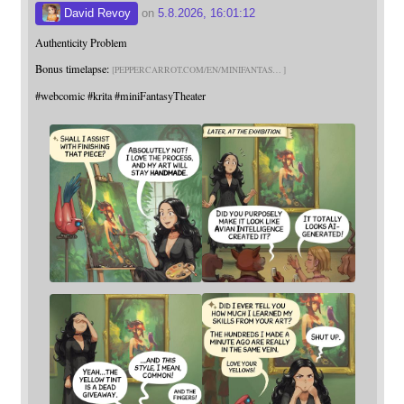
David Revoy
on
5.8.2026, 16:01:12
Authenticity Problem
Bonus timelapse:
PEPPERCARROT.COM/EN/MINIFANTAS
#
webcomic
#
krita
#
miniFantasyTheater