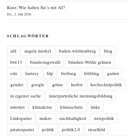
Kurz: Wie halten Sie’s mit AI?
Do., 2. Juli 2026
SCHLAGWÖRTER
afd
angela merkel
baden-württemberg
blog
btw13
bundestagswahl
bündnis 90/die grünen
cdu
fantasy
fdp
freiburg
frühling
garten
gender
google
grüne
herbst
hochschulpolitik
in eigener sache
innerparteiliche meinungsbildung
internet
klimakrise
klimaschutz
linke
Linkspartei
makro
nachhaltigkeit
netzpolitik
piratenpartei
politik
politik2.0
rieselfeld