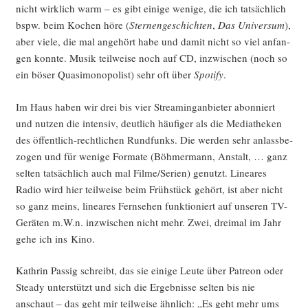
nicht wirk­lich warm – es gibt eini­ge weni­ge, die ich tat­säch­lich
bspw. beim Kochen höre (
Ster­nen­ge­schich­ten
,
Das Uni­ver­sum
),
aber vie­le, die mal ange­hört habe und damit nicht so viel anfan­
gen konn­te. Musik teil­wei­se noch auf CD, inzwi­schen (noch so
ein böser Qua­si­mo­no­po­list) sehr oft über
Spo­ti­fy
.
Im Haus haben wir drei bis vier Strea­ming­an­bie­ter abon­niert
und nut­zen die inten­siv, deut­lich häu­fi­ger als die Media­the­ken
des öffent­lich-recht­li­chen Rund­funks. Die wer­den sehr anlass­be­
zo­gen und für weni­ge For­ma­te (Böh­mer­mann, Anstalt, … ganz
sel­ten tat­säch­lich auch mal Filme/Serien) genutzt. Linea­res
Radio wird hier teil­wei­se beim Früh­stück gehört, ist aber nicht
so ganz meins, linea­res Fern­se­hen funk­tio­niert auf unse­ren TV-
Gerä­ten m.W.n. inzwi­schen nicht mehr. Zwei, drei­mal im Jahr
gehe ich ins Kino.
Kath­rin Pas­sig schreibt, das sie eini­ge Leu­te über Patre­on oder
Ste­ady unter­stützt und sich die Ergeb­nis­se sel­ten bis nie
anschaut – das geht mir teil­wei­se ähn­lich: „Es geht mehr ums