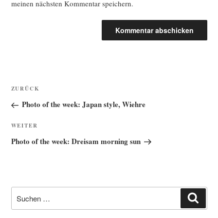
meinen nächsten Kommentar speichern.
Beitragsnavigation
Vorheriger
ZURÜCK
Beitrag
Photo of the week: Japan style, Wiehre
Nächster
WEITER
Beitrag
Photo of the week: Dreisam morning sun
Suche
Such
nach: