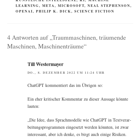
LEARNING
,
META
,
MICROSOFT
,
NEAL STEPHENSON
,
OPENAI
,
PHILIP K. DICK
,
SCIENCE FICTION
4 Antworten auf „Traummaschinen, träumende
Maschinen, Maschinenträume“
Till Westermayer
DO., 8. DEZEMBER 2022 UM 11:24 UHR
ChatGPT kom­men­tiert das im Übri­gen so:
Ein eher kri­ti­scher Kom­men­tar zu die­ser Aus­sa­ge könn­te
lauten:
„Die Idee, dass Sprach­mo­del­le wie ChatGPT in Text­ver­ar­
bei­tungs­pro­gram­men ein­ge­setzt wer­den könn­ten, ist zwar
inter­es­sant, aber ich den­ke, es birgt auch eini­ge Risi­ken.