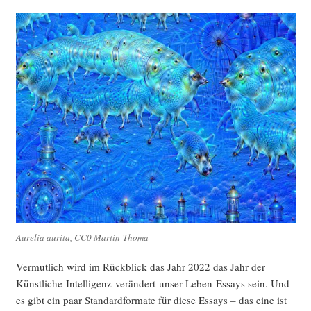
Aure­lia auri­ta, CC0 Mar­tin Thoma
Ver­mut­lich wird im Rück­blick das Jahr 2022 das Jahr der
Künst­li­che-Intel­li­genz-ver­än­dert-unser-Leben-Essays sein. Und
es gibt ein paar Stan­dard­for­ma­te für die­se Essays – das eine ist