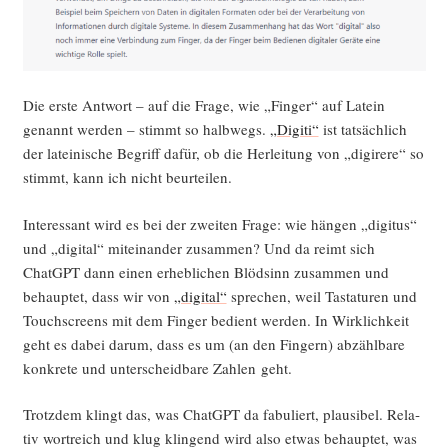
Die ers­te Ant­wort – auf die Fra­ge, wie „Fin­ger“ auf Latein
genannt wer­den – stimmt so halb­wegs.
„Digi­ti“
ist tat­säch­lich
der latei­ni­sche Begriff dafür, ob die Her­lei­tung von „digi­re­re“ so
stimmt, kann ich nicht beurteilen.
Inter­es­sant wird es bei der zwei­ten Fra­ge: wie hän­gen „digi­tus“
und „digi­tal“ mit­ein­an­der zusam­men? Und da reimt sich
ChatGPT dann einen erheb­li­chen Blöd­sinn zusam­men und
behaup­tet, dass wir von
„digi­tal“
spre­chen, weil Tas­ta­tu­ren und
Touch­screens mit dem Fin­ger bedient wer­den. In Wirk­lich­keit
geht es dabei dar­um, dass es um (an den Fin­gern) abzähl­ba­re
kon­kre­te und unter­scheid­ba­re Zah­len geht.
Trotz­dem klingt das, was ChatGPT da fabu­liert, plau­si­bel. Rela­
tiv wort­reich und klug klin­gend wird also etwas behaup­tet, was