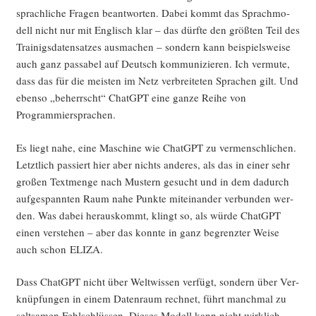
sprach­li­che Fra­gen beant­wor­ten. Dabei kommt das Sprach­mo­
dell nicht nur mit Eng­lisch klar – das dürf­te den größ­ten Teil des
Trai­nigs­da­ten­sat­zes aus­ma­chen – son­dern kann bei­spiels­wei­se
auch ganz pas­sa­bel auf Deutsch kom­mu­ni­zie­ren. Ich ver­mu­te,
dass das für die meis­ten im Netz ver­brei­te­ten Spra­chen gilt. Und
eben­so „beherrscht“ ChatGPT eine gan­ze Rei­he von
Programmiersprachen.
Es liegt nahe, eine Maschi­ne wie ChatGPT zu ver­mensch­li­chen.
Letzt­lich pas­siert hier aber nichts ande­res, als das in einer sehr
gro­ßen Text­men­ge nach Mus­tern gesucht und in dem dadurch
auf­ge­spann­ten Raum nahe Punk­te mit­ein­an­der ver­bun­den wer­
den. Was dabei her­aus­kommt, klingt so, als wür­de ChatGPT
einen ver­ste­hen – aber das konn­te in ganz begrenz­ter Wei­se
auch schon ELIZA.
Dass ChatGPT nicht über Welt­wis­sen ver­fügt, son­dern über Ver­
knüp­fun­gen in einem Daten­raum rech­net, führt manch­mal zu
selt­sa­men Fehl­schlüs­sen. Die­ses Modell kann nicht wirk­lich