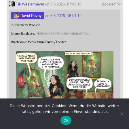
Till Westermayer
on 6.8.2026, 07:43:10
boosted 🚀
David Revoy
on
5.8.2026, 16:01:12
Authenticity Problem
Bonus timelapse:
PEPPERCARROT.COM/EN/MINIFANTAS
#
webcomic
#
krita
#
miniFantasyTheater
Diese Website benutzt Cookies. Wenn du die Website weiter
nutzt, gehen wir von deinem Einverständnis aus.
OK