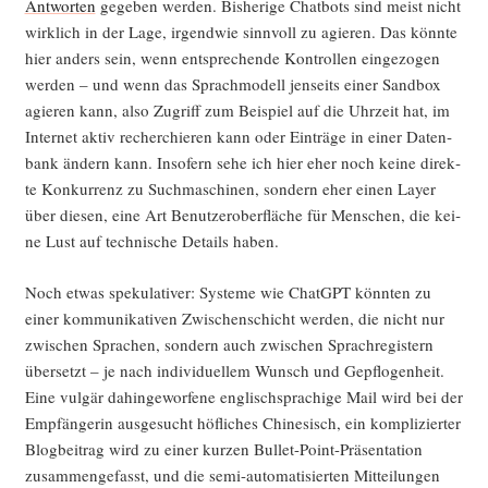
Ant­wor­ten
gege­ben wer­den. Bis­he­ri­ge Chat­bots sind meist nicht
wirk­lich in der Lage, irgend­wie sinn­voll zu agie­ren. Das könn­te
hier anders sein, wenn ent­spre­chen­de Kon­trol­len ein­ge­zo­gen
wer­den – und wenn das Sprach­mo­dell jen­seits einer Sand­box
agie­ren kann, also Zugriff zum Bei­spiel auf die Uhr­zeit hat, im
Inter­net aktiv recher­chie­ren kann oder Ein­trä­ge in einer Daten­
bank ändern kann. Inso­fern sehe ich hier eher noch kei­ne direk­
te Kon­kur­renz zu Such­ma­schi­nen, son­dern eher einen Lay­er
über die­sen, eine Art Benut­zer­ober­flä­che für Men­schen, die kei­
ne Lust auf tech­ni­sche Details haben.
Noch etwas spe­ku­la­ti­ver: Sys­te­me wie ChatGPT könn­ten zu
einer kom­mu­ni­ka­ti­ven Zwi­schen­schicht wer­den, die nicht nur
zwi­schen Spra­chen, son­dern auch zwi­schen Sprach­re­gis­tern
über­setzt – je nach indi­vi­du­el­lem Wunsch und Gepflo­gen­heit.
Eine vul­gär dahin­ge­wor­fe­ne eng­lisch­spra­chi­ge Mail wird bei der
Emp­fän­ge­rin aus­ge­sucht höf­li­ches Chi­ne­sisch, ein kom­pli­zier­ter
Blog­bei­trag wird zu einer kur­zen Bul­let-Point-Prä­sen­ta­ti­on
zusam­men­ge­fasst, und die semi-auto­ma­ti­sier­ten Mit­tei­lun­gen