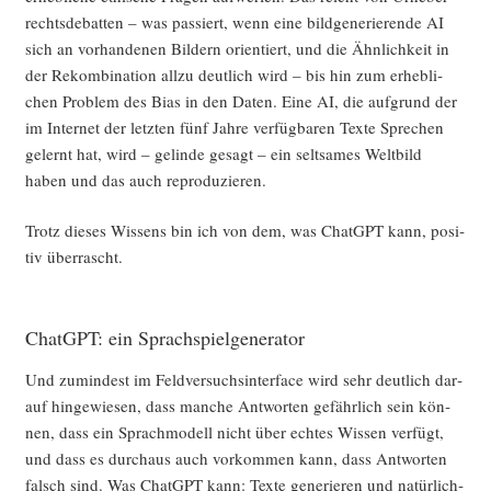
rechts­de­bat­ten – was pas­siert, wenn eine bild­ge­ne­rie­ren­de AI
sich an vor­han­de­nen Bil­dern ori­en­tiert, und die Ähn­lich­keit in
der Rekom­bi­na­ti­on all­zu deut­lich wird – bis hin zum erheb­li­
chen Pro­blem des Bias in den Daten. Eine AI, die auf­grund der
im Inter­net der letz­ten fünf Jah­re ver­füg­ba­ren Tex­te Spre­chen
gelernt hat, wird – gelin­de gesagt – ein selt­sa­mes Welt­bild
haben und das auch reproduzieren.
Trotz die­ses Wis­sens bin ich von dem, was ChatGPT kann, posi­
tiv überrascht.
ChatGPT: ein Sprachspielgenerator
Und zumin­dest im Feld­ver­suchs­in­ter­face wird sehr deut­lich dar­
auf hin­ge­wie­sen, dass man­che Ant­wor­ten gefähr­lich sein kön­
nen, dass ein Sprach­mo­dell nicht über ech­tes Wis­sen ver­fügt,
und dass es durch­aus auch vor­kom­men kann, dass Ant­wor­ten
falsch sind. Was ChatGPT kann: Tex­te gene­rie­ren und natür­lich­