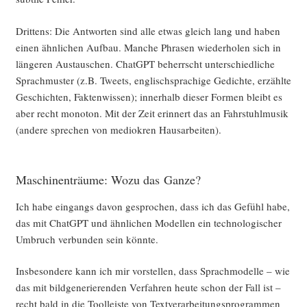
Drit­tens: Die Ant­wor­ten sind alle etwas gleich lang und haben
einen ähn­li­chen Auf­bau. Man­che Phra­sen wie­der­ho­len sich in
län­ge­ren Aus­tau­schen. ChatGPT beherrscht unter­schied­li­che
Sprach­mus­ter (z.B. Tweets, eng­lisch­spra­chi­ge Gedich­te, erzähl­te
Geschich­ten, Fak­ten­wis­sen); inner­halb die­ser For­men bleibt es
aber recht mono­ton. Mit der Zeit erin­nert das an Fahr­stuhl­mu­sik
(ande­re spre­chen von medio­kren Hausarbeiten).
Maschinenträume: Wozu das Ganze?
Ich habe ein­gangs davon gespro­chen, dass ich das Gefühl habe,
das mit ChatGPT und ähn­li­chen Model­len ein tech­no­lo­gi­scher
Umbruch ver­bun­den sein könnte.
Ins­be­son­de­re kann ich mir vor­stel­len, dass Sprach­mo­del­le – wie
das mit bild­ge­ne­rie­ren­den Ver­fah­ren heu­te schon der Fall ist –
recht bald in die Tool­leis­te von Text­ver­ar­bei­tungs­pro­gram­men