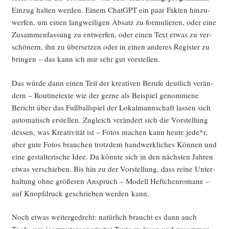
Ein­zug hal­ten wer­den. Einem ChatGPT ein paar Fak­ten hin­zu­
wer­fen, um einen lang­wei­li­gen Absatz zu for­mu­lie­ren, oder eine
Zusam­men­fas­sung zu ent­wer­fen, oder einen Text etwas zu ver­
schö­nern, ihn zu über­set­zen oder in einen ande­res Regis­ter zu
brin­gen – das kann ich mir sehr gut vorstellen.
Das wür­de dann einen Teil der krea­ti­ven Beru­fe deut­lich ver­än­
dern – Rou­ti­ne­tex­te wie der ger­ne als Bei­spiel genom­me­ne
Bericht über das Fuß­ball­spiel der Lokal­mann­schaft las­sen sich
auto­ma­tisch erstel­len. Zugleich ver­än­dert sich die Vor­stel­lung
des­sen, was Krea­ti­vi­tät ist – Fotos machen kann heu­te jede*r,
aber gute Fotos brau­chen trotz­dem hand­werk­li­ches Kön­nen und
eine gestal­te­ri­sche Idee. Da könn­te sich in den nächs­ten Jah­ren
etwas ver­schie­ben. Bis hin zu der Vor­stel­lung, dass rei­ne Unter­
hal­tung ohne grö­ße­ren Anspruch – Modell Heft­chen­ro­ma­ne –
auf Knopf­druck geschrie­ben wer­den kann.
Noch etwas wei­ter­ge­dreht: natür­lich braucht es dann auch