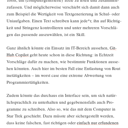
Tools, um (com­pu­ter­ge­nerier­te) Tex­te zu lesen und zusam­men­
zu­fas­sen. Und mög­li­cher­wei­se ver­schiebt sich damit dann auch
zum Bei­spiel die Wer­tig­keit von Text­ge­ne­rie­rung in Schul- oder
Uni­auf­ga­ben. Einen Text schrei­ben kann jede*r, ihn auf Rich­tig­
keit und Strin­genz kon­trol­lie­ren und unter meh­re­ren Vor­schlä­
gen das pas­sen­de aus­zu­wäh­len, ist ein Skill.
Ganz ähn­lich könn­te ein Ein­satz im IT-Bereich aus­se­hen,
Git­
Hub Copi­lot
geht heu­te schon in die­se Rich­tung: in Echt­zeit
Vor­schlä­ge dafür zu machen, wie bestimm­te Funk­tio­nen aus­se­
hen könn­ten. Auch hier im bes­ten Fall eine Ent­las­tung von Rou­t
i­ne­tä­tig­kei­ten – im worst case eine extre­me Abwer­tung von
Programmiertätigkeiten.
Zudem könn­te das durch­aus ein Inter­face sein, um sich natür­
lich­sprach­lich zu unter­hal­ten und gege­be­nensfalls auch Pro­
gram­me zu schrei­ben. Also so, wie das mit dem Com­pu­ter in
Star Trek geschieht. Dazu müss­te aber sicher­ge­stellt wer­den,
dass kei­ne fal­schen, fast rich­ti­gen oder
ein­fach nur erfun­de­nen