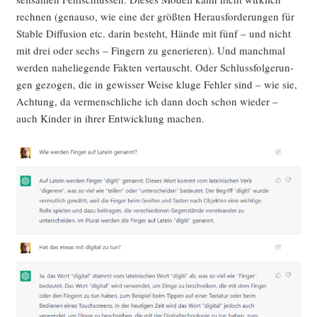
rech­nen (genau­so, wie eine der größ­ten Her­aus­for­de­run­gen für
Sta­ble Dif­fu­si­on etc. dar­in besteht, Hän­de mit fünf – und nicht
mit drei oder sechs – Fin­gern zu gene­rie­ren). Und manch­mal
wer­den nahe­lie­gen­de Fak­ten ver­tauscht. Oder Schluss­fol­ge­run­
gen gezo­gen, die in gewis­ser Wei­se klu­ge Feh­ler sind – wie sie,
Ach­tung, da ver­mensch­li­che ich dann doch schon wie­der –
auch Kin­der in ihrer Ent­wick­lung machen.