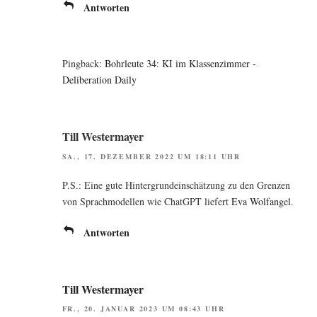
Antworten
Pingback:
Bohrleute 34: KI im Klassenzimmer -
Deliberation Daily
Till Westermayer
SA., 17. DEZEMBER 2022 UM 18:11 UHR
P.S.: Eine gute Hin­ter­grund­ein­schät­zung zu den Gren­zen
von Sprach­mo­del­len wie ChatGPT lie­fert
Eva Wol­fan­gel
.
Antworten
Till Westermayer
FR., 20. JANUAR 2023 UM 08:43 UHR