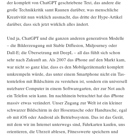
der kom­plett von ChatGPT geschrie­be­ne Text, das ande­re die
gro­ße Tech­nik­kri­tik samt Rau­nen dar­über, was mensch­li­che
Krea­ti­vi­tät nun wirk­lich aus­macht, das drit­te der Hype-Arti­kel
dar­über, dass sich jetzt wirk­lich alles ändert.
Und ja, ChatGPT und die gan­zen ande­ren gene­ra­ti­ven Model­le
– die Bil­der­zeu­gung mit Sta­ble Dif­fu­si­on, Mid­jour­ney oder
Dall‑E; die Über­set­zung mit DeepL – all das fühlt sich schon
sehr nach Zukunft an. Als 2007 das iPho­ne auf den Markt kam,
war nicht so ganz klar, dass es den Mobil­ge­rä­te­markt kom­plett
umkrem­peln wür­de, das unter einem Smart­phone nicht ein Tas­
ten­te­le­fon mit Bild­schirm zu ver­ste­hen ist, son­dern ein uni­ver­sell
nutz­ba­rer Com­pu­ter in einem Soft­ware­gar­ten, der zur Not auch
ein Tele­fon sein kann. Im nach­hin­ein betrach­tet hat das iPho­ne
mas­siv etwas ver­än­dert. Unser Zugang zur Welt ist ein klei­ner
schwar­zer Bild­schirm in der Hosen­ta­sche oder Hand­ta­sche, egal
ob mit iOS oder Android als Betriebs­sys­tem. Das ist das Gerät,
mit dem wir im Inter­net unter­wegs sind, Fahr­kar­ten kau­fen, uns
ori­en­tie­ren, die Uhr­zeit able­sen, Fit­ness­wer­te spei­chern und