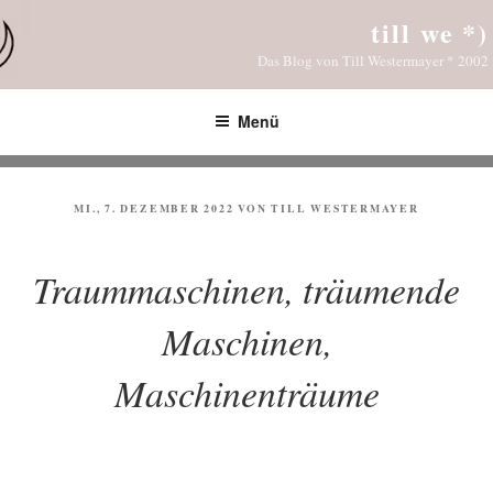
Zum
till we *)
Inhalt
Das Blog von Till Westermayer * 2002
springen
Menü
VERÖFFENTLICHT
MI., 7. DEZEMBER 2022
VON
TILL WESTERMAYER
AM
Traummaschinen, träumende
Maschinen,
Maschinenträume