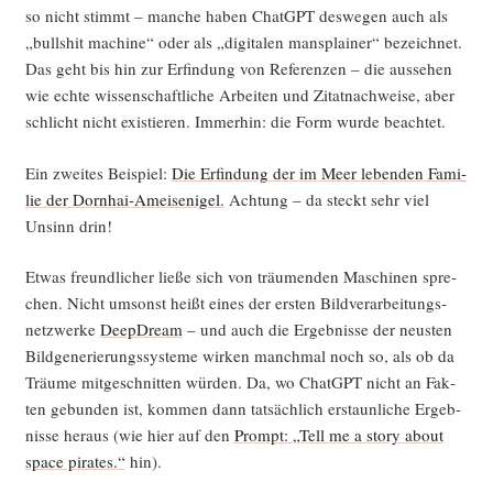
so nicht stimmt – man­che haben ChatGPT des­we­gen auch als
„bull­shit machi­ne“ oder als „digi­ta­len mans­plai­ner“ bezeich­net.
Das geht bis hin zur Erfin­dung von Refe­ren­zen – die aus­se­hen
wie ech­te wis­sen­schaft­li­che Arbei­ten und Zitat­nach­wei­se, aber
schlicht nicht exis­tie­ren. Immer­hin: die Form wur­de beachtet.
Ein zwei­tes Bei­spiel:
Die Erfin­dung der im Meer leben­den Fami­
lie der Dorn­hai-Amei­sen­igel.
Ach­tung – da steckt sehr viel
Unsinn drin!
Etwas freund­li­cher lie­ße sich von träu­men­den Maschi­nen spre­
chen. Nicht umsonst heißt eines der ers­ten Bild­ver­ar­bei­tungs­
netz­wer­ke
Deep­Dream
– und auch die Ergeb­nis­se der neus­ten
Bild­ge­ne­rie­rungs­sys­te­me wir­ken manch­mal noch so, als ob da
Träu­me mit­ge­schnit­ten wür­den. Da, wo ChatGPT nicht an Fak­
ten gebun­den ist, kom­men dann tat­säch­lich erstaun­li­che Ergeb­
nis­se her­aus (wie hier auf den
Prompt: „Tell me a sto­ry about
space pira­tes.“
hin).