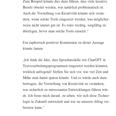
Zum Bei­spiel könn­te dies dazu füh­ren, dass vie­le krea­ti­ve
Beru­fe obso­let wer­den, was natür­lich pro­ble­ma­tisch ist.
Auch die Vor­stel­lung von Krea­ti­vi­tät könn­te sich ver­än­
dern, wenn sol­che Tools ein­ge­setzt wer­den, was mög­li­cher­
wei­se nicht immer gut ist. Es wäre wich­tig, sorg­fäl­tig zu
über­le­gen, bevor man sol­che Tools einsetzt.“
Ein eupho­risch-posi­ti­ver Kom­men­tar zu die­ser Aus­sa­ge
könn­te lauten:
„Ich fin­de die Idee, dass Sprach­mo­del­le wie ChatGPT in
Text­ver­ar­bei­tungs­pro­gram­men ein­ge­setzt wer­den könn­ten,
wirk­lich auf­re­gend! Stel­len Sie sich vor, wie viel Zeit und
Mühe man damit spa­ren könn­te. Und es wür­de auch dazu
bei­tra­gen, die Vor­stel­lung von Krea­ti­vi­tät zu ver­än­dern,
was sicher­lich zu inter­es­san­ten Ent­wick­lun­gen füh­ren wür­
de. Ich freue mich dar­auf, zu sehen, wie sich die­se Tech­no­
lo­gie in Zukunft ent­wi­ckelt und wie sie unse­ren All­tag ver­
bes­sern kann.“