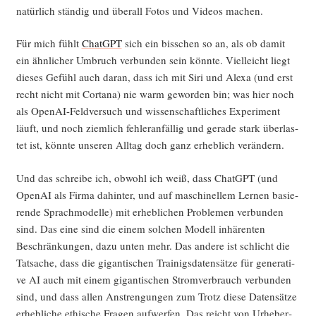
natür­lich stän­dig und über­all Fotos und Vide­os machen.
Für mich fühlt
ChatGPT
sich ein biss­chen so an, als ob damit
ein ähn­li­cher Umbruch ver­bun­den sein könn­te. Viel­leicht liegt
die­ses Gefühl auch dar­an, dass ich mit Siri und Ale­xa (und erst
recht nicht mit Cort­a­na) nie warm gewor­den bin; was hier noch
als Ope­nAI-Feld­ver­such und wis­sen­schaft­li­ches Expe­ri­ment
läuft, und noch ziem­lich feh­ler­an­fäl­lig und gera­de stark über­las­
tet ist, könn­te unse­ren All­tag doch ganz erheb­lich verändern.
Und das schrei­be ich, obwohl ich weiß, dass ChatGPT (und
Ope­nAI als Fir­ma dahin­ter, und auf maschi­nel­lem Ler­nen basie­
ren­de Sprach­mo­del­le) mit erheb­li­chen Pro­ble­men ver­bun­den
sind. Das eine sind die einem sol­chen Modell inhä­ren­ten
Beschrän­kun­gen, dazu unten mehr. Das ande­re ist schlicht die
Tat­sa­che, dass die gigan­ti­schen Trai­nigs­da­ten­sät­ze für gene­ra­ti­
ve AI auch mit einem gigan­ti­schen Strom­ver­brauch ver­bun­den
sind, und dass allen Anstren­gun­gen zum Trotz die­se Daten­sät­ze
erheb­li­che ethi­sche Fra­gen auf­wer­fen. Das reicht von Urhe­ber­