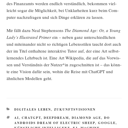
des Finanz­amts wer­den end­lich ver­ständ­lich, bekom­men viel­
leicht sogar die Mög­lich­keit, bei Unklar­hei­ten kurz beim Com­
pu­ter nach­zu­fra­gen und sich Din­ge erklä­ren zu lassen.
Mir fällt dazu Neal Ste­phen­sons
The Dia­mond Age: Or, a Young
Lady’s Illus­tra­ted Pri­mer
ein – neben ganz unter­schied­li­chen
und mit­ein­an­der nicht so rich­ti­gen Lebens­sti­len taucht dort auch
der im Titel ent­hal­te­ne inter­ak­ti­ve Tutor auf, der eine Art selbst­
ler­nen­des Lehr­buch ist. Eine Art Wiki­pe­dia, die auf das Vor­wis­
sen und Ver­ständ­nis der Nutzer*in zuge­schnit­ten ist – das könn­
te eine Visi­on dafür sein, wohin die Rei­se mit ChatGPT und
ähn­li­chen Model­len geht.
KATEGORIEN
DIGITALES LEBEN
,
ZUKUNFTSVISIONEN
SCHLAGWÖRTER
AI
,
CHATGPT
,
DEEPDREAM
,
DIAMOND AGE
,
DO
ANDROIDS DREAM OF ELECTRIC SHEEP
,
GOOGLE
,
KÜNSTLICHE INTELLIGENZ
,
KI
,
MACHINE