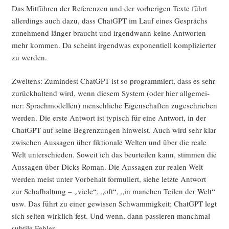
Das Mit­füh­ren der Refe­ren­zen und der vor­he­ri­gen Tex­te führt
aller­dings auch dazu, dass ChatGPT im Lauf eines Gesprächs
zuneh­mend län­ger braucht und irgend­wann kei­ne Ant­wor­ten
mehr kom­men. Da scheint irgend­was expo­nen­ti­ell kom­pli­zier­ter
zu werden.
Zwei­tens: Zumin­dest ChatGPT ist so pro­gram­miert, dass es sehr
zurück­hal­tend wird, wenn die­sem Sys­tem (oder hier all­ge­mei­
ner: Sprach­mo­del­len) mensch­li­che Eigen­schaf­ten zuge­schrie­ben
wer­den. Die ers­te Ant­wort ist typisch für eine Ant­wort, in der
ChatGPT auf sei­ne Begren­zun­gen hin­weist. Auch wird sehr klar
zwi­schen Aus­sa­gen über fik­tio­na­le Wel­ten und über die rea­le
Welt unter­schie­den. Soweit ich das beur­tei­len kann, stim­men die
Aus­sa­gen über Dicks Roman. Die Aus­sa­gen zur rea­len Welt
wer­den meist unter Vor­be­halt for­mu­liert, sie­he letz­te Ant­wort
zur Schaf­hal­tung – „vie­le“, „oft“, „in man­chen Tei­len der Welt“
usw. Das führt zu einer gewis­sen Schwam­mig­keit; ChatGPT legt
sich sel­ten wirk­lich fest. Und wenn, dann pas­sie­ren manch­mal
sub­ti­le Fehler.