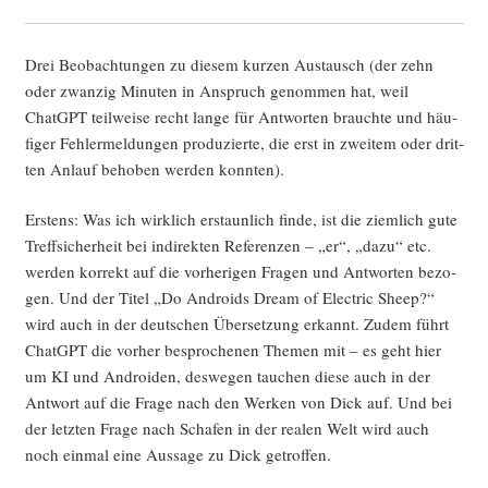
Drei Beob­ach­tun­gen zu die­sem kur­zen Aus­tausch (der zehn
oder zwan­zig Minu­ten in Anspruch genom­men hat, weil
ChatGPT teil­wei­se recht lan­ge für Ant­wor­ten brauch­te und häu­
fi­ger Feh­ler­mel­dun­gen pro­du­zier­te, die erst in zwei­tem oder drit­
ten Anlauf beho­ben wer­den konnten).
Ers­tens: Was ich wirk­lich erstaun­lich fin­de, ist die ziem­lich gute
Treff­si­cher­heit bei indi­rek­ten Refe­ren­zen – „er“, „dazu“ etc.
wer­den kor­rekt auf die vor­he­ri­gen Fra­gen und Ant­wor­ten bezo­
gen. Und der Titel „Do Andro­ids Dream of Elec­tric Sheep?“
wird auch in der deut­schen Über­set­zung erkannt. Zudem führt
ChatGPT die vor­her bespro­che­nen The­men mit – es geht hier
um KI und Andro­iden, des­we­gen tau­chen die­se auch in der
Ant­wort auf die Fra­ge nach den Wer­ken von Dick auf. Und bei
der letz­ten Fra­ge nach Scha­fen in der rea­len Welt wird auch
noch ein­mal eine Aus­sa­ge zu Dick getroffen.