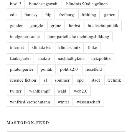
btw13
bundestagswahl
bündnis 90/die grünen
cdu
fantasy
fdp
freiburg
frühling
garten
gender
google
grüne
herbst
hochschulpolitik
in eigener sache
innerparteiliche meinungsbildung
internet
klimakrise
klimaschutz
linke
Linkspartei
makro
nachhaltigkeit
netzpolitik
piratenpartei
politik
politik2.0
rieselfeld
science fiction
sf
sommer
spd
stadt
technik
twitter
wahlkampf
wald
web2.0
winfried kretschmann
winter
wissenschaft
MASTODON-FEED