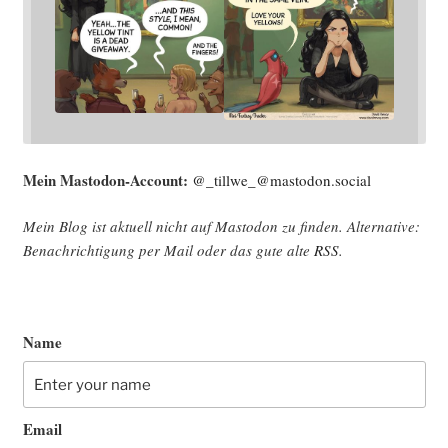
Mein Mast­o­don-Account:
@_tillwe_@mastodon.social
Mein Blog ist aktu­ell nicht auf Mast­o­don zu fin­den. Alter­na­ti­ve:
Benach­rich­ti­gung per Mail oder das gute alte
RSS
.
Name
Email