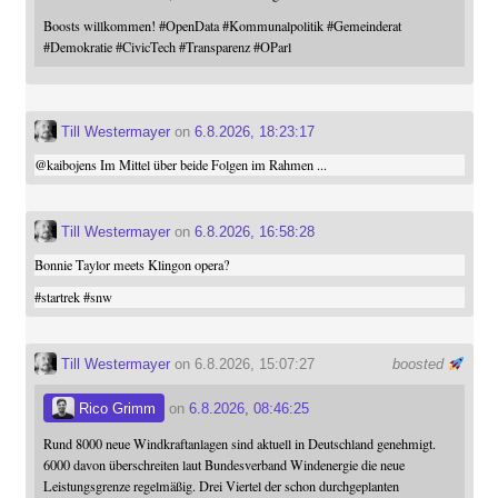
Boosts willkommen!
#
OpenData
#
Kommunalpolitik
#
Gemeinderat
#
Demokratie
#
CivicTech
#
Transparenz
#
OParl
Till Westermayer
on
6.8.2026, 18:23:17
@
kaibojens
Im Mittel über beide Folgen im Rahmen ...
Till Westermayer
on
6.8.2026, 16:58:28
Bonnie Taylor meets Klingon opera?
#
startrek
#
snw
Till Westermayer
on 6.8.2026, 15:07:27
boosted
Rico Grimm
on
6.8.2026, 08:46:25
Rund 8000 neue Windkraftanlagen sind aktuell in Deutschland genehmigt.
6000 davon überschreiten laut Bundesverband Windenergie die neue
Leistungsgrenze regelmäßig. Drei Viertel der schon durchgeplanten