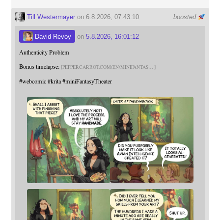
Till Westermayer
on 6.8.2026, 07:43:10
boosted
David Revoy
on
5.8.2026, 16:01:12
Authenticity Problem
Bonus timelapse:
PEPPERCARROT.COM/EN/MINIFANTAS
#
webcomic
#
krita
#
miniFantasyTheater