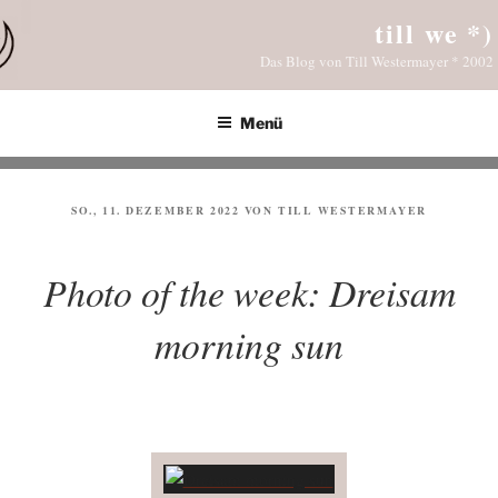
Zum
till we *)
Inhalt
Das Blog von Till Westermayer * 2002
springen
Menü
VERÖFFENTLICHT
SO., 11. DEZEMBER 2022
VON
TILL WESTERMAYER
AM
Photo of the week: Dreisam
morning sun