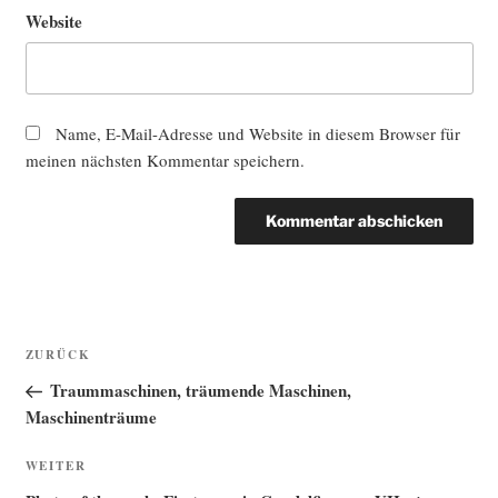
Website
Name, E-Mail-Adresse und Website in diesem Browser für
meinen nächsten Kommentar speichern.
Beitragsnavigation
Vorheriger
ZURÜCK
Beitrag
Traummaschinen, träumende Maschinen,
Maschinenträume
Nächster
WEITER
Beitrag