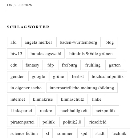
Do., 2. Juli 2026
SCHLAGWÖRTER
afd
angela merkel
baden-württemberg
blog
btw13
bundestagswahl
bündnis 90/die grünen
cdu
fantasy
fdp
freiburg
frühling
garten
gender
google
grüne
herbst
hochschulpolitik
in eigener sache
innerparteiliche meinungsbildung
internet
klimakrise
klimaschutz
linke
Linkspartei
makro
nachhaltigkeit
netzpolitik
piratenpartei
politik
politik2.0
rieselfeld
science fiction
sf
sommer
spd
stadt
technik