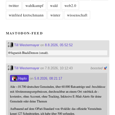
twitter
wahlkampf
wald
web2.0
winfried kretschmann
winter
wissenschaft
MASTODON-FEED
Till Westermayer
on
8.8.2026, 05:52:52
@
fugueish
BlackDemon (small).
Till Westermayer
on 7.8.2026, 10:12:43
boosted
Haplo
on
5.8.2026, 08:21:17
Alle ~10.700 deutschen Gemeinden, über 60.000 Ratsanträge und -beschlüsse
mit Abstimmungsergebnissen, durchsuchbar an einem Ort: ratsblick.de -
kostenlos, ohne Account, ohne Tracking, Inklusive E-Mail-Alerts für deine
Gemeinde oder deine Themen
Aufbauend auf dem OParl-Standard von
@
okfde
: das offizielle Verzeichnis
kennt 127 Schnittstellen, ich habe über 500 gefunden.