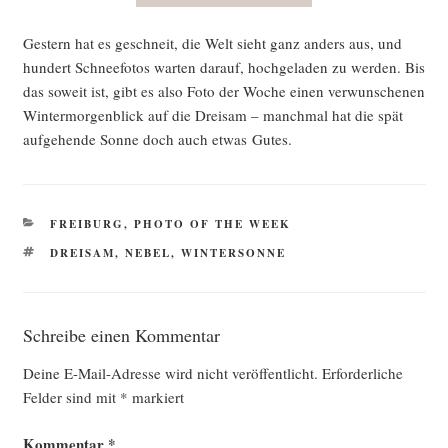
Ges­tern hat es geschneit, die Welt sieht ganz anders aus, und
hun­dert Schnee­fo­tos war­ten dar­auf, hoch­ge­la­den zu wer­den. Bis
das soweit ist, gibt es also Foto der Woche einen ver­wun­sche­nen
Win­ter­mor­gen­blick auf die Drei­sam – manch­mal hat die spät
auf­ge­hen­de Son­ne doch auch etwas Gutes.
KATEGORIEN
FREIBURG
,
PHOTO OF THE WEEK
SCHLAGWÖRTER
DREISAM
,
NEBEL
,
WINTERSONNE
Schreibe einen Kommentar
Deine E-Mail-Adresse wird nicht veröffentlicht.
Erforderliche
Felder sind mit
*
markiert
Kommentar
*