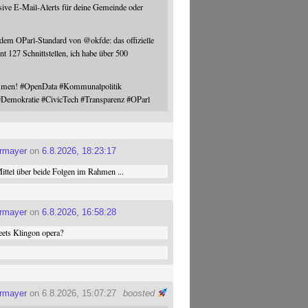
sive E-Mail-Alerts für deine Gemeinde oder
 dem OParl-Standard von
@
okfde
: das offizielle
nt 127 Schnittstellen, ich habe über 500
ommen!
#
OpenData
#
Kommunalpolitik
#
Demokratie
#
CivicTech
#
Transparenz
#
OParl
ermayer
on
6.8.2026, 18:23:17
ttel über beide Folgen im Rahmen ...
ermayer
on
6.8.2026, 16:58:28
ets Klingon opera?
ermayer
on 6.8.2026, 15:07:27
boosted