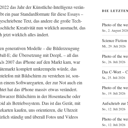
022 das Jahr der Künst­li­che-Intel­li­genz-ver­än­
DIE LETZTE
 ein paar Stan­dard­for­ma­te für die­se Essays –
schrie­be­ne Text, das ande­re die gro­ße Tech­
Photo of the we
ch­li­che Krea­ti­vi­tät nun wirk­lich aus­macht, das
So., 2. August 202
h jetzt wirk­lich alles ändert.
Science Fiction
Mi., 29. Juli 2026
gene­ra­ti­ven Model­le – die Bil­der­zeu­gung
r Dall‑E; die Über­set­zung mit DeepL – all das
Photo of the we
 Als 2007 das iPho­ne auf den Markt kam, war
So., 26. Juli 2026
rä­te­markt kom­plett umkrem­peln wür­de, das
Das C‑Wort – C
e­le­fon mit Bild­schirm zu ver­ste­hen ist, son­
Sa., 25. Juli 2026
r in einem Soft­ware­gar­ten, der zur Not auch ein
Photo of the we
­tet hat das iPho­ne mas­siv etwas ver­än­dert.
So., 19. Juli 2026
hwar­zer Bild­schirm in der Hosen­ta­sche oder
d als Betriebs­sys­tem. Das ist das Gerät, mit
Aufschrieb zur
ar­ten kau­fen, uns ori­en­tie­ren, die Uhr­zeit
So., 12. Juli 2026
tür­lich stän­dig und über­all Fotos und Vide­os
Photo of the w
So., 12. Juli 2026