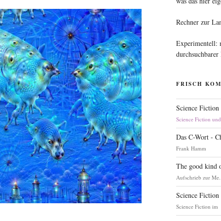
was das hier eig
Rechner zur La
Experimentell:
durchsuchbarer
FRISCH KO
Science Fiction
Science Fiction un
Das C-Wort - C
Frank Hamm
The good kind o
Aufschrieb zur Me.
Science Fiction
Science Fiction im