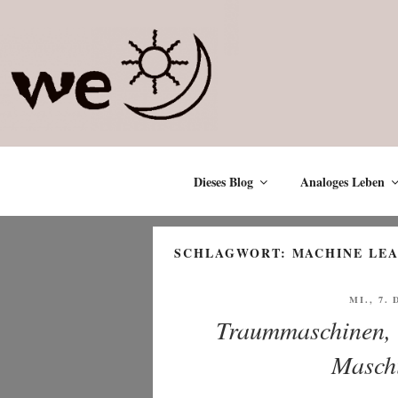
Zum
Inhalt
springen
Dieses Blog
Analoges Leben
SCHLAGWORT:
MACHINE LE
VERÖFF
MI., 7.
AM
Traummaschinen, 
Masch