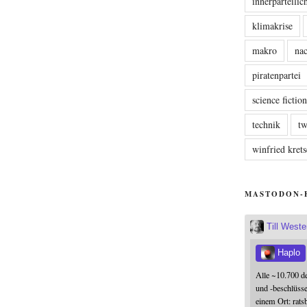
innerparteili
klimakrise
makro
nac
piratenpartei
science fictio
technik
tw
winfried kre
MASTODON-
Till West
Haplo
Alle ~10.700 d
und -beschlüss
einem Ort: rats