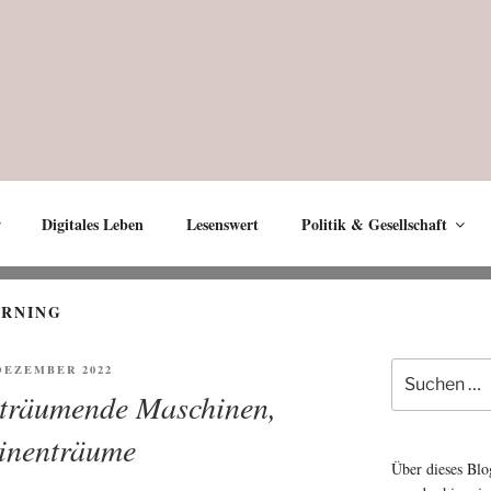
Digitales Leben
Lesenswert
Politik & Gesellschaft
ARNING
Suche
ENTLICHT
 DEZEMBER 2022
nach:
träumende Maschinen,
inenträume
Über dieses Blo