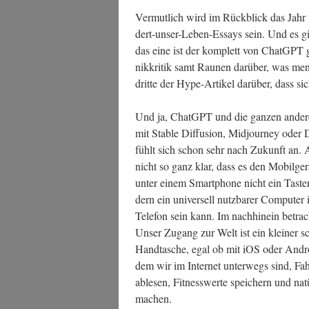
Ver­mut­lich wird im Rück­blick das Jahr 2
dert-unser-Leben-Essays sein. Und es gibt
das eine ist der kom­plett von ChatGPT ge
nik­kri­tik samt Rau­nen dar­über, was mens
drit­te der Hype-Arti­kel dar­über, dass sic
Und ja, ChatGPT und die gan­zen ande­ren 
mit Sta­ble Dif­fu­si­on, Mid­jour­ney ode
fühlt sich schon sehr nach Zukunft an.
nicht so ganz klar, dass es den Mobil­ge­
unter einem Smart­phone nicht ein Tas­ten­t
dern ein uni­ver­sell nutz­ba­rer Com­pu­te
Tele­fon sein kann. Im nach­hin­ein betrach
Unser Zugang zur Welt ist ein klei­ner sc
Hand­ta­sche, egal ob mit iOS oder Androi
dem wir im Inter­net unter­wegs sind, Fahr­k
able­sen, Fit­ness­wer­te spei­chern und na
machen.