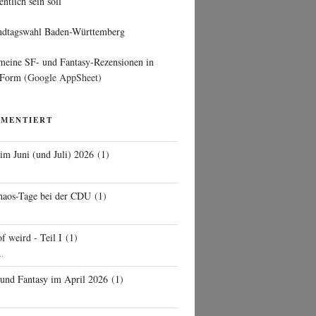
entlich sein soll
ndtagswahl Baden-Württemberg
 meine SF- und Fantasy-Rezensionen in
 Form
(Google AppSheet)
MMENTIERT
 im Juni (und Juli) 2026
(
1
)
d
haos-Tage bei der CDU
(
1
)
f weird - Teil I
(
1
)
..
 und Fantasy im April 2026
(
1
)