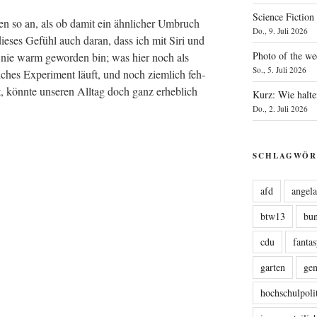
Science Fiction
hen so an, als ob damit ein ähn­li­cher Umbruch
Do., 9. Juli 2026
 die­ses Gefühl auch dar­an, dass ich mit Siri und
Photo of the we
a) nie warm gewor­den bin; was hier noch als
So., 5. Juli 2026
i­ches Expe­ri­ment läuft, und noch ziem­lich feh­
 ist, könn­te unse­ren All­tag doch ganz erheb­lich
Kurz: Wie halte
Do., 2. Juli 2026
SCHLAGWÖR
afd
angel
btw13
bu
cdu
fanta
garten
ge
hochschulpoli