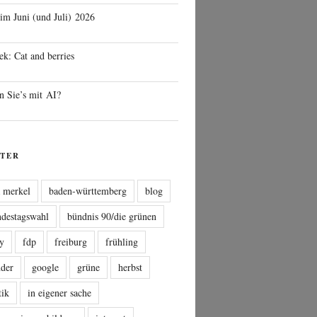
 im Juni (und Juli) 2026
ek: Cat and berries
n Sie’s mit AI?
TER
a merkel
baden-württemberg
blog
ndestagswahl
bündnis 90/die grünen
sy
fdp
freiburg
frühling
nder
google
grüne
herbst
tik
in eigener sache