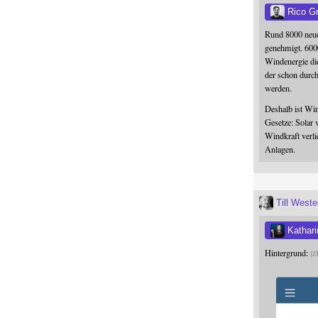
Rico G
Rund 8000 neue
genehmigt. 600
Windenergie die
der schon durc
werden.
Deshalb ist Win
Gesetze: Solar 
Windkraft verli
Anlagen.
Till West
Kathari
Hintergrund:
Z