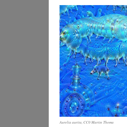
Aure­lia auri­ta, CC0 Mar­tin Thoma