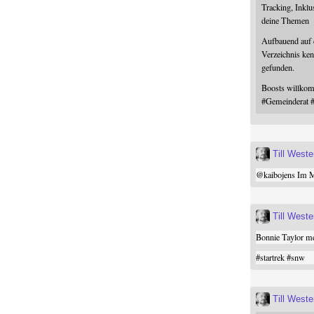
Tracking, Inklu
deine Themen
Aufbauend auf
Verzeichnis ken
gefunden.
Boosts willk
#
Gemeinderat
Till West
@
kaibojens
Im Mi
Till West
Bonnie Taylor me
#
startrek
#
snw
Till West