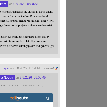
rimm
on
6.8.2026, 08:46:25
 Windkraftanlagen sind aktuell in Deutschland
0 davon überschreiten laut Bundesverband
 neue Leistungsgrenze regelmäßig. Drei Viertel
hgeplanten Windprojekte müssen neu bewertet
dkraft für mich die eigentliche Story dieser
verliert Garantien für zukünftige Anlagen.
ert sie für bereits durchgeplante und genehmigte
ermayer
on 6.8.2026, 11:34:14
boosted
na Nocun
on
5.8.2026, 08:05:09
DFHEUTE.DE/POLITIK/DEUTSCHLAN