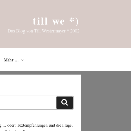
till we *)
Das Blog von Till Westermayer * 2002
Mehr …
Suchen
g ... oder: Textempfehlungen und die Frage,