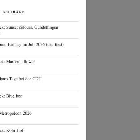
N BEITRÄGE
ek: Sunset colours, Gundelfingen
6
 und Fantasy im Juli 2026 (der Rest)
ek: Maracuja flower
haos-Tage bei der CDU
ek: Blue bee
 Metropolcon 2026
eek: Köln Hbf