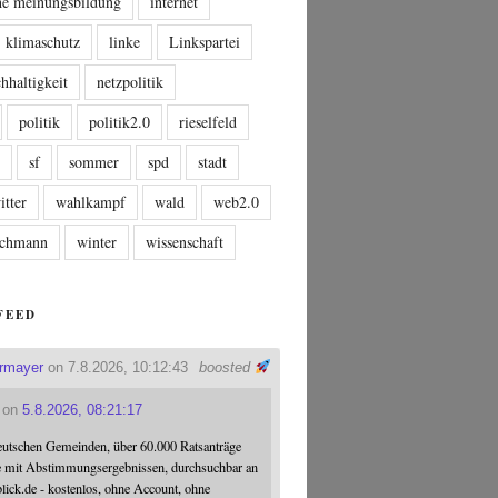
che meinungsbildung
internet
klimaschutz
linke
Linkspartei
hhaltigkeit
netzpolitik
politik
politik2.0
rieselfeld
n
sf
sommer
spd
stadt
itter
wahlkampf
wald
web2.0
tschmann
winter
wissenschaft
FEED
ermayer
on 7.8.2026, 10:12:43
boosted
on
5.8.2026, 08:21:17
eutschen Gemeinden, über 60.000 Ratsanträge
e mit Abstimmungsergebnissen, durchsuchbar an
blick.de - kostenlos, ohne Account, ohne