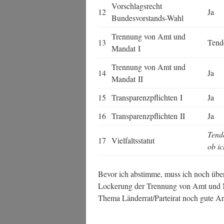
Vor­schlags­recht
12
Ja
Bundesvorstands-Wahl
Tren­nung von Amt und
13
Ten­de
Man­dat I
Tren­nung von Amt und
14
Ja
Man­dat II
15
Trans­pa­renz­pflich­ten I
Ja
16
Trans­pa­renz­pflich­ten II
Ja
Ten­de
17
Viel­falts­sta­tut
ob ic
Bevor ich abstim­me, muss ich noch über 
Locke­rung der Tren­nung von Amt und M
The­ma Länderrat/Parteirat noch gute Arg