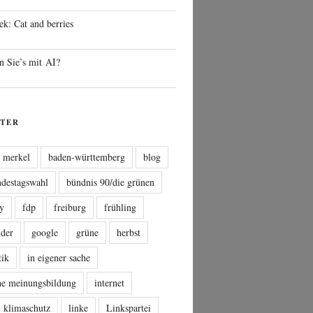
ek: Cat and berries
n Sie’s mit AI?
TER
a merkel
baden-württemberg
blog
ndestagswahl
bündnis 90/die grünen
sy
fdp
freiburg
frühling
nder
google
grüne
herbst
tik
in eigener sache
che meinungsbildung
internet
klimaschutz
linke
Linkspartei