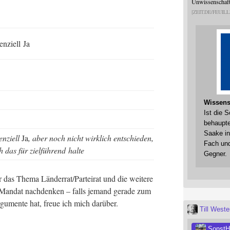
Unwissenschaftl
ZEIT.DE/FEUILL
n­zi­ell Ja
Wissens
Ist die 
behaupte
Saake in
n­zi­ell
Ja
, aber noch nicht wirk­lich ent­schie­den,
Fach und
h das für ziel­füh­rend halte
Gegner.
das The­ma Länderrat/Parteirat und die wei­te­re
an­dat nach­den­ken – falls jemand gera­de zum
u­men­te hat, freue ich mich darüber.
Till West
SonstH