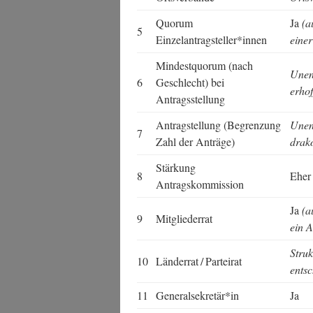
Quo­rum
Ja
(a
5
Einzelantragsteller*innen
einer
Min­dest­quo­rum (nach
Unent
6
Geschlecht) bei
erhof
Antragsstellung
Antrag­stel­lung (Begren­zung
Unent
7
Zahl der Anträge)
drak
Stär­kung
8
Eher
Antragskommission
Ja
(a
9
Mit­glie­der­rat
ein 
Struk
10
Län­der­rat / Parteirat
ents
11
Generalsekretär*in
Ja