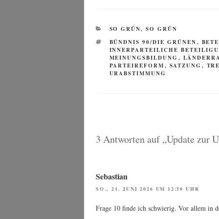
KATEGORIEN
SO GRÜN, SO GRÜN
SCHLAGWÖRTER
BÜNDNIS 90/DIE GRÜNEN
,
BET
INNERPARTEILICHE BETEILIG
MEINUNGSBILDUNG
,
LÄNDERR
PARTEIREFORM
,
SATZUNG
,
TR
URABSTIMMUNG
3 Antworten auf „Update zur 
Sebastian
SO., 21. JUNI 2026 UM 12:50 UHR
Fra­ge 10 fin­de ich schwie­rig. Vor allem in