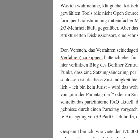
Was ich wahr­neh­me, klingt eher kri­tisch
gewähl­ten Tools (die nicht Open Source 
form per Urab­stim­mung mit ein­fa­cher 
2/3‑Mehrheit läuft, gegen­über. Aber das 
struk­tu­rier­ten Dis­kus­si­ons­ort, eine se
Den
Ver­such, das Ver­fah­ren schieds­ge­ri
Ver­fah­ren) zu kip­pen
, hal­te ich eher für
hier ver­link­ten Blog des Ber­li­ner Zen­tr
Punkt, dass eine Sat­zungs­än­de­rung per 
schlos­sen ist, da die­se Zustän­dig­keit hie
lich – ich bin kein Jurist – wird das wohl 
von „nur der Par­tei­tag darf“ oder im Sin­
schreibt das par­tei­in­ter­ne FAQ aktu­ell,
geb­nis­se durch einen Par­tei­tag vor­ge­s
re Aus­le­gung von §9 PartG. Ich hof­fe, d
Gespannt bin ich, wie vie­le der 170.000 