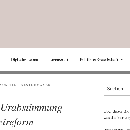
Digitales Leben
Lesenswert
Politik & Gesellschaft
Suche
VON
TILL WESTERMAYER
nach:
 Urabstimmung
Über dieses Blo
eireform
was das hier eig
Rechner zur La