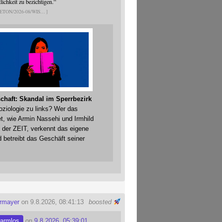
ichkeit zu bezichtigen.“
ETON/2026-08/WIS
chaft: Skandal im Sperrbezirk
Soziologie zu links? Wer das
t, wie Armin Nassehi und Irmhild
 der ZEIT, verkennt das eigene
 betreibt das Geschäft seiner
ermayer
on 9.8.2026, 08:41:13
boosted
armlos
on
9.8.2026, 05:39:01