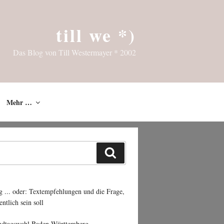
till we *)
Das Blog von Till Westermayer * 2002
Mehr …
Suchen
g ... oder: Textempfehlungen und die Frage,
entlich sein soll
ndtagswahl Baden-Württemberg