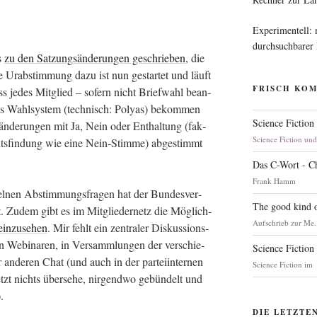
Experimentell:
durchsuchbarer
s
zu den Sat­zungs­än­de­run­gen geschrie­ben
, die
 Die Urab­stim­mung dazu ist nun gestar­tet und läuft
FRISCH KO
ss jedes Mit­glied – sofern nicht Brief­wahl bean­
s Wahl­sys­tem (tech­nisch: Poly­as) bekom­men
Science Fiction
n­de­run­gen mit Ja, Nein oder Ent­hal­tung (fak­
Science Fiction un
its­fin­dung wie eine Nein-Stim­me) abge­stimmt
Das C-Wort - C
Frank Hamm
l­nen Abstim­mungs­fra­gen hat der Bun­des­ver­
The good kind o
. Zudem gibt es im Mit­glie­der­netz die Mög­lich­
Aufschrieb zur Me.
ein­zu­se­hen
. Mir fehlt ein zen­tra­ler Dis­kus­si­ons­
 Web­i­na­ren, in Ver­samm­lun­gen der ver­schie­
Science Fiction
ande­ren Chat (und auch in der par­tei­in­ter­nen
Science Fiction im
tzt nichts über­se­he, nir­gend­wo gebün­delt und
).
DIE LETZTE