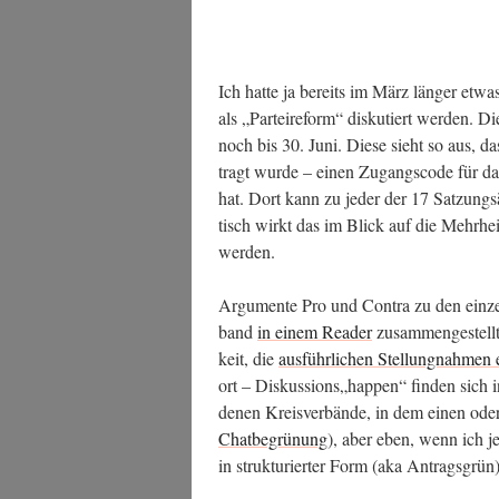
Ich hat­te ja bereits im März län­ger etwa
als „Par­tei­re­form“ dis­ku­tiert wer­den.
noch bis 30. Juni. Die­se sieht so aus, da
tragt wur­de – einen Zugangs­code für da
hat. Dort kann zu jeder der 17 Sat­zungs­ä
tisch wirkt das im Blick auf die Mehr­he
werden.
Argu­men­te Pro und Con­tra zu den ein­ze
band
in einem Rea­der
zusam­men­ge­stellt
keit, die
aus­führ­li­chen Stel­lung­nah­men 
ort – Diskussions„happen“ fin­den sich in
de­nen Kreis­ver­bän­de, in dem einen oder 
Chat­be­grü­nung
), aber eben, wenn ich je
in struk­tu­rier­ter Form (aka Antragsgrün