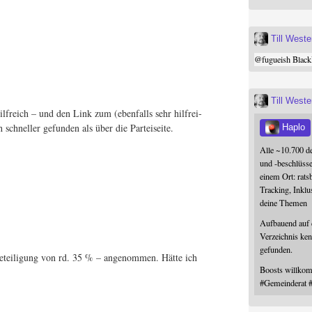
Till West
@
fugueish
Black
Till West
ilf­reich – und den Link zum (eben­falls sehr hilf­rei­
schnel­ler gefun­den als über die Parteiseite.
Haplo
Alle ~10.700 d
und -beschlüss
einem Ort: rats
Tracking, Inklu
deine Themen
Aufbauend auf
Verzeichnis ken
gefunden.
­tei­li­gung von rd. 35 % – ange­nom­men. Hät­te ich
Boosts willk
#
Gemeinderat