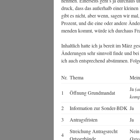
neh­men. Einer­seits geht’s ja durch­aus u
druck, dass das außer­halb einer klei­nen 
gibt es nicht, aber wenn, sagen wir mal, 
Pro­zent, und die eine oder ande­re Ände
men­den kommt, wür­de ich durch­aus Fra­
Inhalt­lich hat­te ich ja bereit im März ges
Ände­run­gen sehr sinn­voll fin­de und bei
ich auch ent­spre­chend abstim­men. Fol­g
Nr.
The­ma
Mei­
Ja
(a
1
Öff­nung Grundmandat
kom­p
2
Infor­ma­ti­on zur Sonder-BDK
Ja
3
Antrags­fris­ten
Ja
Strei­chung Antrags­recht
Nei
4
Ortsverbände
Orts­