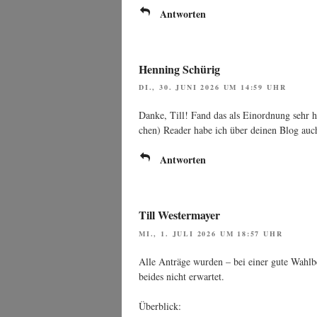
Antworten
Henning Schürig
DI., 30. JUNI 2026 UM 14:59 UHR
Dan­ke, Till! Fand das als Ein­ord­nung sehr h
chen) Rea­der habe ich über dei­nen Blog auch 
Antworten
Till Westermayer
MI., 1. JULI 2026 UM 18:57 UHR
Alle Anträ­ge wur­den – bei einer gute Wahl­be
bei­des nicht erwartet.
Über­blick: