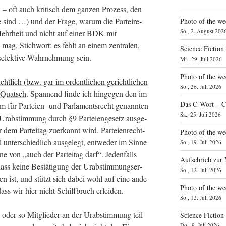
 – oft auch kri­tisch dem gan­zen Pro­zess, den
sind …) und der Fra­ge, war­um die Par­tei­re­
Photo of the we
So., 2. August 202
Mehr­heit und nicht auf einer BDK mit
mag, Stich­wort: es fehlt an einem zen­tra­len,
Science Fiction
hr selek­ti­ve Wahr­neh­mung sein.
Mi., 29. Juli 2026
Photo of the we
cht­lich (bzw. gar im ordent­li­chen gericht­li­chen
So., 26. Juli 2026
Quatsch
. Span­nend fin­de ich hin­ge­gen den im
Das C‑Wort – C
um für Par­tei­en- und Par­la­ments­recht genann­ten
Sa., 25. Juli 2026
Urab­stim­mung durch §9 Par­tei­en­gesetz aus­ge­
r dem Par­tei­tag zuer­kannt wird. Par­tei­en­recht­
Photo of the we
unter­schied­lich aus­ge­legt, ent­we­der im Sin­ne
So., 19. Juli 2026
ne von „auch der Par­tei­tag darf“. Jeden­falls
Aufschrieb zur
 dass kei­ne Bestä­ti­gung der Urab­stim­mungs­er­
So., 12. Juli 2026
e­hen ist, und stützt sich dabei wohl auf eine ande­
Photo of the w
ass wir hier nicht Schiff­bruch erleiden.
So., 12. Juli 2026
oder so Mit­glie­der an der Urab­stim­mung teil­
Science Fiction
Do., 9. Juli 2026