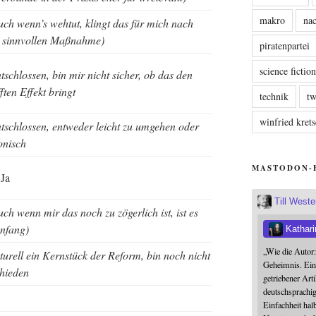
makro
nac
uch wenn’s weh­tut, klingt das für mich nach
 sinn­vol­len Maßnahme)
piratenpartei
science fictio
­schlos­sen, bin mir nicht sicher, ob das den
f­ten Effekt bringt
technik
tw
winfried kre
­schlos­sen, ent­we­der leicht zu umge­hen oder
onisch
MASTODON-
 Ja
Till West
uch wenn mir das noch zu zöger­lich ist, ist es
Anfang)
Kathari
„Wie die Autor
­tu­rell ein Kern­stück der Reform, bin noch nicht
Geheimnis. Ein
chieden
getriebener Art
deutschsprachi
Einfachheit halb