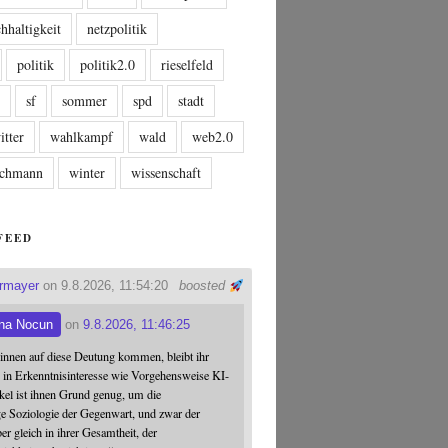
hhaltigkeit
netzpolitik
politik
politik2.0
rieselfeld
n
sf
sommer
spd
stadt
itter
wahlkampf
wald
web2.0
tschmann
winter
wissenschaft
FEED
ermayer
on 9.8.2026, 11:54:20
boosted
na Nocun
on
9.8.2026, 11:46:25
:innen auf diese Deutung kommen, bleibt ihr
 in Erkenntnisinteresse wie Vorgehensweise KI-
ikel ist ihnen Grund genug, um die
ge Soziologie der Gegenwart, und zwar der
er gleich in ihrer Gesamtheit, der