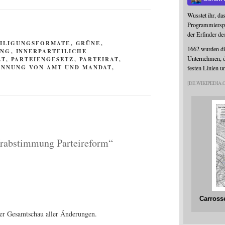
Wusstet ihr, da
Programmierspr
der Erfinder de
EILIGUNGSFORMATE
,
GRÜNE
,
1662 wurden die
UNG
,
INNERPARTEILICHE
Unternehmen, da
AT
,
PARTEIENGESETZ
,
PARTEIRAT
,
ENNUNG VON AMT UND MANDAT
,
festen Linien u
DE.WIKIPEDIA
Urabstimmung Parteireform“
Carross
 der Gesamt­schau aller Änderungen.