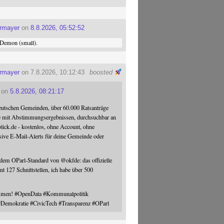
ermayer
on
8.8.2026, 05:52:52
Demon (small).
ermayer
on 7.8.2026, 10:12:43
boosted
on
5.8.2026, 08:21:17
eutschen Gemeinden, über 60.000 Ratsanträge
e mit Abstimmungsergebnissen, durchsuchbar an
blick.de - kostenlos, ohne Account, ohne
sive E-Mail-Alerts für deine Gemeinde oder
 dem OParl-Standard von
@
okfde
: das offizielle
nt 127 Schnittstellen, ich habe über 500
ommen!
#
OpenData
#
Kommunalpolitik
#
Demokratie
#
CivicTech
#
Transparenz
#
OParl