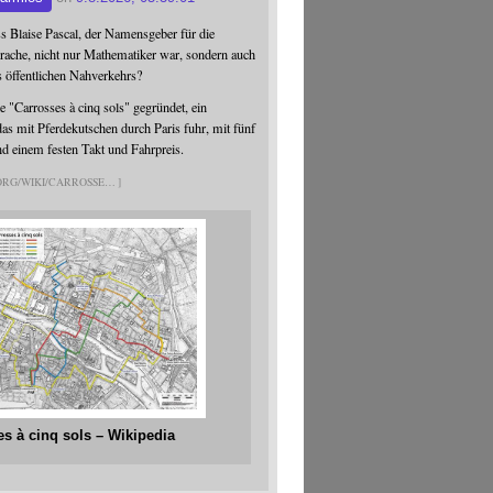
ss Blaise Pascal, der Namensgeber für die
ache, nicht nur Mathematiker war, sondern auch
s öffentlichen Nahverkehrs?
 "Carrosses à cinq sols" gegründet, ein
s mit Pferdekutschen durch Paris fuhr, mit fünf
nd einem festen Takt und Fahrpreis.
.ORG/WIKI/CARROSSE
es à cinq sols – Wikipedia