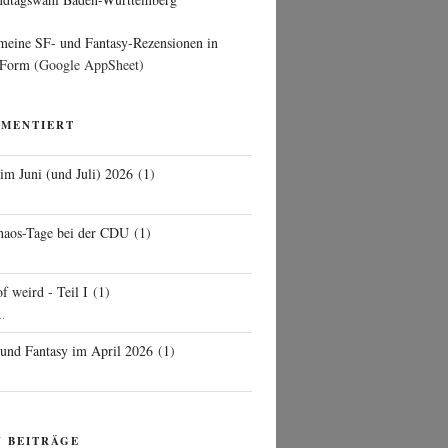
 meine SF- und Fantasy-Rezensionen in
 Form
(Google AppSheet)
MMENTIERT
 im Juni (und Juli) 2026
(
1
)
d
haos-Tage bei der CDU
(
1
)
f weird - Teil I
(
1
)
..
 und Fantasy im April 2026
(
1
)
N BEITRÄGE