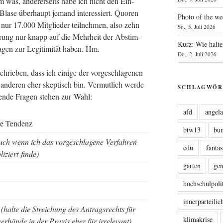
m was, ande­rer­seits habe ich nicht den Ein­
Bla­se über­haupt jemand inter­es­siert. Quo­ren
Photo of the we
nur 17.000 Mit­glie­der teil­neh­men, also zehn
So., 5. Juli 2026
­rung nur knapp auf die Mehr­heit der Abstim­
Kurz: Wie halte
gen zur Legi­ti­mi­tät haben. Hm.
Do., 2. Juli 2026
chrie­ben, dass ich eini­ge der vor­ge­schla­ge­nen
 ande­ren eher skep­tisch bin. Ver­mut­lich wer­de
SCHLAGWÖR
en­de Fra­gen ste­hen zur Wahl:
afd
angel
ne Tendenz
btw13
bu
uch wenn ich das vor­ge­schla­ge­ne Ver­fah­ren
cdu
fanta
li­ziert finde)
garten
ge
hochschulpoli
innerparteili
n
(hal­te die Strei­chung des Antrags­rechts für
klimakrise
ver­bän­de in der Pra­xis eher für irrelevant)