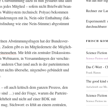
 Die Urab­stim­mung dazu ist nun gestar­tet und läuft
was das hier eig
ss jedes Mit­glied – sofern nicht Brief­wahl bean­
Rechner zur La
s Wahl­sys­tem (tech­nisch: Poly­as) bekom­men
n­de­run­gen mit Ja, Nein oder Ent­hal­tung (fak­
Experimentell:
its­fin­dung wie eine Nein-Stim­me) abge­stimmt
durchsuchbarer
l­nen Abstim­mungs­fra­gen hat der Bun­des­ver­
FRISCH KO
. Zudem gibt es im Mit­glie­der­netz die Mög­lich­
ein­zu­se­hen
. Mir fehlt ein zen­tra­ler Dis­kus­si­ons­
Science Fiction
 Web­i­na­ren, in Ver­samm­lun­gen der ver­schie­
Science Fiction un
ande­ren Chat (und auch in der par­tei­in­ter­nen
Das C-Wort - C
tzt nichts über­se­he, nir­gend­wo gebün­delt und
Frank Hamm
).
The good kind o
 – oft auch kri­tisch dem gan­zen Pro­zess, den
Aufschrieb zur Me.
sind …) und der Fra­ge, war­um die Par­tei­re­
Science Fiction
Mehr­heit und nicht auf einer BDK mit
Science Fiction im
mag, Stich­wort: es fehlt an einem zen­tra­len,