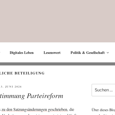
Digitales Leben
Lesenswert
Politik & Gesellschaft
LICHE BETEILIGUNG
Suche
FFENTLICHT
13. JUNI 2026
nach:
timmung Parteireform
s
zu den Sat­zungs­än­de­run­gen geschrie­ben
, die
Über dieses Blo