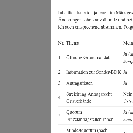
Inhalt­lich hat­te ich ja bereit im März ges
Ände­run­gen sehr sinn­voll fin­de und bei
ich auch ent­spre­chend abstim­men. Fol­g
Nr.
The­ma
Mei­
Ja
(a
1
Öff­nung Grundmandat
kom­p
2
Infor­ma­ti­on zur Sonder-BDK
Ja
3
Antrags­fris­ten
Ja
Strei­chung Antrags­recht
Nei
4
Ortsverbände
Orts­
Quo­rum
Ja
(a
5
Einzelantragsteller*innen
einer
Min­dest­quo­rum (nach