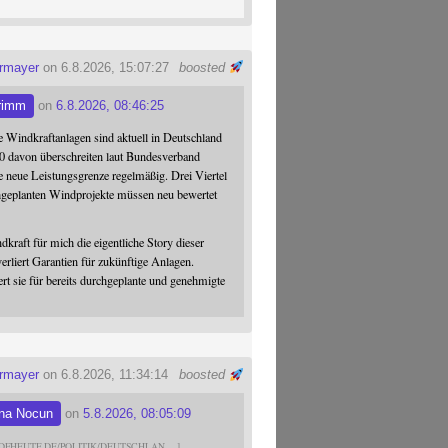
ermayer
on 6.8.2026, 15:07:27
boosted
rimm
on
6.8.2026, 08:46:25
 Windkraftanlagen sind aktuell in Deutschland
0 davon überschreiten laut Bundesverband
 neue Leistungsgrenze regelmäßig. Drei Viertel
hgeplanten Windprojekte müssen neu bewertet
dkraft für mich die eigentliche Story dieser
verliert Garantien für zukünftige Anlagen.
ert sie für bereits durchgeplante und genehmigte
ermayer
on 6.8.2026, 11:34:14
boosted
na Nocun
on
5.8.2026, 08:05:09
DFHEUTE.DE/POLITIK/DEUTSCHLAN