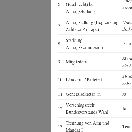
Unent
6
Geschlecht) bei
erhof
Antragsstellung
Antrag­stel­lung (Begren­zung
Unent
7
Zahl der Anträge)
drak
Stär­kung
8
Eher
Antragskommission
Ja
(a
9
Mit­glie­der­rat
ein 
Struk
10
Län­der­rat / Parteirat
ents
11
Generalsekretär*in
Ja
Vor­schlags­recht
12
Ja
Bundesvorstands-Wahl
Tren­nung von Amt und
13
Ten­de
Man­dat I