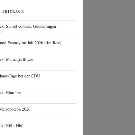
N BEITRÄGE
ek: Sunset colours, Gundelfingen
6
 und Fantasy im Juli 2026 (der Rest)
ek: Maracuja flower
haos-Tage bei der CDU
ek: Blue bee
 Metropolcon 2026
eek: Köln Hbf