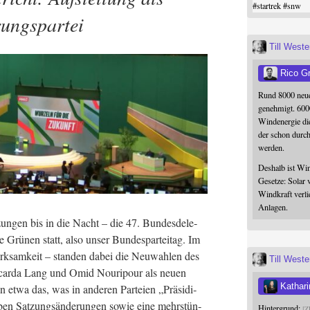
#
startrek
#
snw
ungspartei
Till West
Rico G
Rund 8000 neue
genehmigt. 600
Windenergie die
der schon durc
werden.
Deshalb ist Win
Gesetze: Solar 
Windkraft verli
Anlagen.
un­gen bis in die Nacht – die 47. Bun­des­de­le­
 Grü­nen statt, also unser Bun­des­par­tei­tag. Im
rk­sam­keit – stan­den dabei die Neu­wah­len des
Till West
Ricar­da Lang und Omid Nou­ri­pour als neu­en
Kathari
in etwa das, was in ande­ren Par­tei­en „Prä­si­di­
n Sat­zungs­än­de­run­gen sowie eine mehr­stün­
Hintergrund:
Z