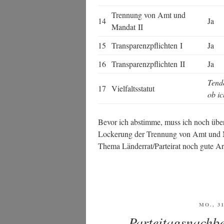
Tren­nung von Amt und
14
Ja
Man­dat II
15
Trans­pa­renz­pflich­ten I
Ja
16
Trans­pa­renz­pflich­ten II
Ja
Ten­de
17
Viel­falts­sta­tut
ob ic
Bevor ich abstim­me, muss ich noch über 
Locke­rung der Tren­nung von Amt und M
The­ma Länderrat/Parteirat noch gute Arg
VERÖF
MO., 3
AM
Parteitagsnachbe