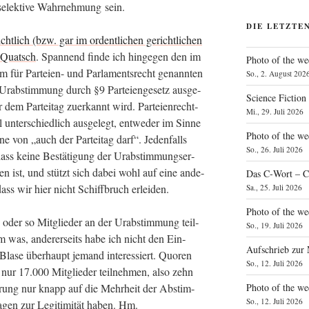
hr selek­ti­ve Wahr­neh­mung sein.
DIE LETZTE
cht­lich (bzw. gar im ordent­li­chen gericht­li­chen
Quatsch
. Span­nend fin­de ich hin­ge­gen den im
Photo of the we
um für Par­tei­en- und Par­la­ments­recht genann­ten
So., 2. August 202
Urab­stim­mung durch §9 Par­tei­en­gesetz aus­ge­
Science Fiction
r dem Par­tei­tag zuer­kannt wird. Par­tei­en­recht­
Mi., 29. Juli 2026
unter­schied­lich aus­ge­legt, ent­we­der im Sin­ne
Photo of the we
ne von „auch der Par­tei­tag darf“. Jeden­falls
So., 26. Juli 2026
 dass kei­ne Bestä­ti­gung der Urab­stim­mungs­er­
e­hen ist, und stützt sich dabei wohl auf eine ande­
Das C‑Wort – C
ass wir hier nicht Schiff­bruch erleiden.
Sa., 25. Juli 2026
Photo of the we
oder so Mit­glie­der an der Urab­stim­mung teil­
So., 19. Juli 2026
m was, ande­rer­seits habe ich nicht den Ein­
Aufschrieb zur
Bla­se über­haupt jemand inter­es­siert. Quo­ren
So., 12. Juli 2026
nur 17.000 Mit­glie­der teil­neh­men, also zehn
Photo of the w
­rung nur knapp auf die Mehr­heit der Abstim­
So., 12. Juli 2026
gen zur Legi­ti­mi­tät haben. Hm.