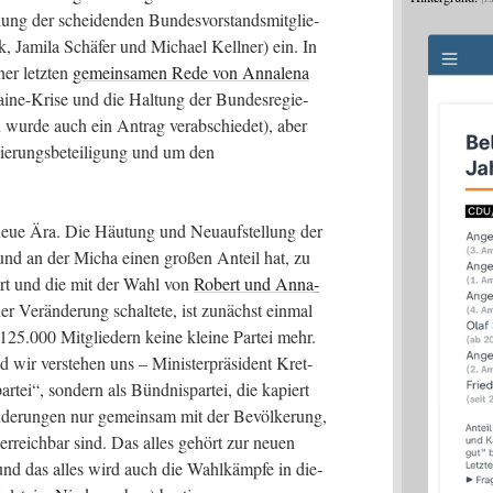
dung der schei­den­den Bun­des­vor­stands­mit­glie­
 Jami­la Schä­fer und Micha­el Kell­ner) ein. In
ner letz­ten
gemein­sa­men Rede von Anna­le­na
ne-Kri­se und die Hal­tung der Bun­des­re­gie­
ur­de auch ein Antrag ver­ab­schie­det), aber
­rungs­be­tei­li­gung und um den
 neue Ära. Die Häu­tung und Neu­auf­stel­lung der
und an der Micha einen gro­ßen Anteil hat, zu
ört und die mit der Wahl von
Robert und Anna­
Ver­än­de­rung schal­te­te, ist zunächst ein­mal
125.000 Mit­glie­dern kei­ne klei­ne Par­tei mehr.
 wir ver­ste­hen uns – Minis­ter­prä­si­dent Kret­
r­tei“, son­dern als Bünd­nis­par­tei, die kapiert
n­de­run­gen nur gemein­sam mit der Bevöl­ke­rung,
t erreich­bar sind. Das alles gehört zur neu­en
und das alles wird auch die Wahl­kämp­fe in die­