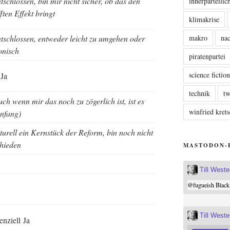
­schlos­sen, bin mir nicht sicher, ob das den
innerparteili
f­ten Effekt bringt
klimakrise
makro
nac
­schlos­sen, ent­we­der leicht zu umge­hen oder
onisch
piratenpartei
science fictio
 Ja
technik
tw
uch wenn mir das noch zu zöger­lich ist, ist es
winfried kre
Anfang)
­tu­rell ein Kern­stück der Reform, bin noch nicht
chieden
MASTODON-
Till West
@
fugueish
Black
Till West
n­zi­ell Ja