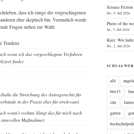
Science Fiction
chrie­ben, dass ich eini­ge der vor­ge­schla­ge­nen
Do., 9. Juli 2026
 ande­ren eher skep­tisch bin. Ver­mut­lich wer­de
Photo of the we
en­de Fra­gen ste­hen zur Wahl:
So., 5. Juli 2026
Kurz: Wie halte
ne Tendenz
Do., 2. Juli 2026
uch wenn ich das vor­ge­schla­ge­ne Ver­fah­ren
li­ziert finde)
SCHLAGWÖR
afd
angel
btw13
bu
n
(hal­te die Strei­chung des Antrags­rechts für
ver­bän­de in der Pra­xis eher für irrelevant)
cdu
fanta
uch wenn’s weh­tut, klingt das für mich nach
garten
ge
 sinn­vol­len Maßnahme)
hochschulpoli