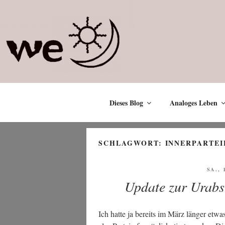
Zum
Inhalt
springen
Dieses Blog
Analoges Leben
SCHLAGWORT:
INNERPARTEI
VERÖ
SA., 
AM
Update zur Urabs
Ich hat­te ja bereits im März län­ger etwa