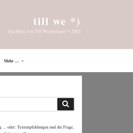
till we *)
Das Blog von Till Westermayer * 2002
Mehr …
Suchen
g ... oder: Textempfehlungen und die Frage,