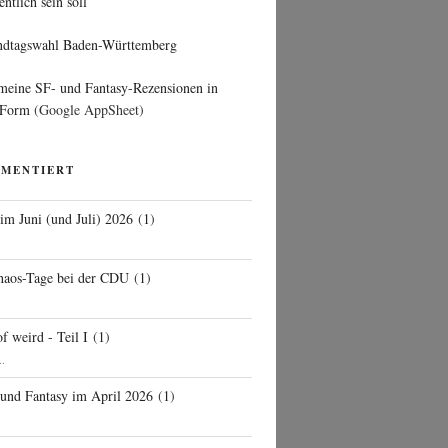
entlich sein soll
ndtagswahl Baden-Württemberg
 meine SF- und Fantasy-Rezensionen in
 Form
(Google AppSheet)
MMENTIERT
 im Juni (und Juli) 2026
(
1
)
d
haos-Tage bei der CDU
(
1
)
f weird - Teil I
(
1
)
..
 und Fantasy im April 2026
(
1
)