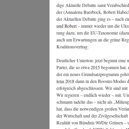
di­ge Aktu­el­le Debat­te samt Ver­ab­schie­
der (Anna­le­na Baer­bock, Robert Habeck,
der Aktu­el­len Debat­te ging es – nach ei
und Robert
– immer wie­der um die Ukrai­
rung dazu, um die EU-Taxo­no­mie (dazu w
auch um Erwar­tun­gen an die grü­ne Regie
Koalitionsvertrag.
Deut­li­cher Unter­ton: jetzt beginnt eine
Par­tei, die so etwa
2015
begon­nen hat, 
der ein neu­es Grund­satz­pro­gramm geh
le­na 2018
dann in den Boos­ter-Modus der 
erfolg­reich abge­schlos­sen. Wir sind mit 
Wir regie­ren – end­lich wie­der – mit. Und
sch­mann tadel­te das – nicht als „Milieu­pa
hat, dass die not­wen­di­gen gro­ßen Ver­ä
der Wirt­schaft und der Zivil­ge­sell­schaf
Rea­li­tät von Bünd­nis 90/Die Grü­nen – 