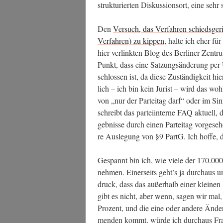
struk­tu­rier­ten Dis­kus­si­ons­ort, eine se
Den
Ver­such, das Ver­fah­ren schieds­ge­ri
Ver­fah­ren) zu kip­pen
, hal­te ich eher für
hier ver­link­ten Blog des Ber­li­ner Zen­tr
Punkt, dass eine Sat­zungs­än­de­rung per 
schlos­sen ist, da die­se Zustän­dig­keit hie
lich – ich bin kein Jurist – wird das wohl 
von „nur der Par­tei­tag darf“ oder im Sin­
schreibt das par­tei­in­ter­ne FAQ aktu­ell,
geb­nis­se durch einen Par­tei­tag vor­ge­s
re Aus­le­gung von §9 PartG. Ich hof­fe, d
Gespannt bin ich, wie vie­le der 170.000 
neh­men. Einer­seits geht’s ja durch­aus u
druck, dass das außer­halb einer klei­nen 
gibt es nicht, aber wenn, sagen wir mal, 
Pro­zent, und die eine oder ande­re Ände
men­den kommt, wür­de ich durch­aus Fra­