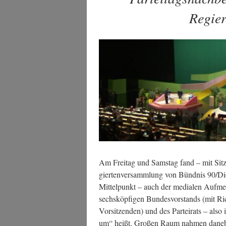
Regier
Am Frei­tag und Sams­tag fand – mit Sit­z
gier­ten­ver­samm­lung von Bünd­nis 90/Die
Mit­tel­punkt – auch der media­len Auf­me
sechs­köp­fi­gen Bun­des­vor­stands (mit 
Vor­sit­zen­den) und des Par­tei­rats – also 
um“ heißt. Gro­ßen Raum nah­men dane­be