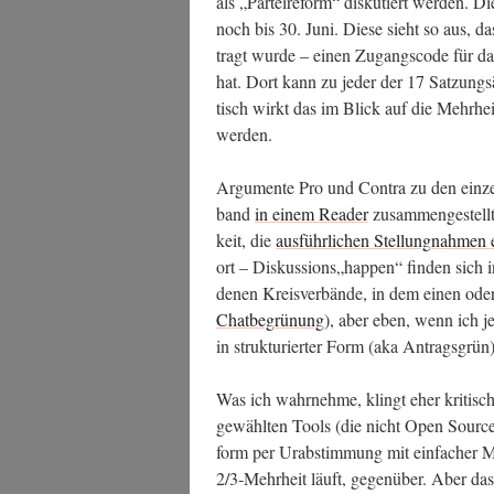
als „Par­tei­re­form“ dis­ku­tiert wer­den.
noch bis 30. Juni. Die­se sieht so aus, da
tragt wur­de – einen Zugangs­code für da
hat. Dort kann zu jeder der 17 Sat­zungs­ä
tisch wirkt das im Blick auf die Mehr­he
werden.
Argu­men­te Pro und Con­tra zu den ein­ze
band
in einem Rea­der
zusam­men­ge­stellt
keit, die
aus­führ­li­chen Stel­lung­nah­men 
ort – Diskussions„happen“ fin­den sich in
de­nen Kreis­ver­bän­de, in dem einen oder 
Chat­be­grü­nung
), aber eben, wenn ich je
in struk­tu­rier­ter Form (aka Antragsgrün
Was ich wahr­neh­me, klingt eher kri­tisch
gewähl­ten Tools (die nicht Open Source 
form per Urab­stim­mung mit ein­fa­cher 
2/3‑Mehrheit läuft, gegen­über. Aber das 