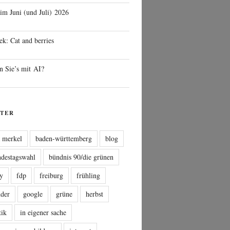
 im Juni (und Juli) 2026
ek: Cat and berries
n Sie’s mit AI?
TER
a merkel
baden-württemberg
blog
ndestagswahl
bündnis 90/die grünen
sy
fdp
freiburg
frühling
nder
google
grüne
herbst
tik
in eigener sache