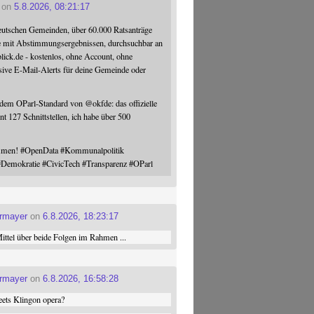
on
5.8.2026, 08:21:17
eutschen Gemeinden, über 60.000 Ratsanträge
e mit Abstimmungsergebnissen, durchsuchbar an
blick.de - kostenlos, ohne Account, ohne
sive E-Mail-Alerts für deine Gemeinde oder
 dem OParl-Standard von
@
okfde
: das offizielle
nt 127 Schnittstellen, ich habe über 500
ommen!
#
OpenData
#
Kommunalpolitik
#
Demokratie
#
CivicTech
#
Transparenz
#
OParl
ermayer
on
6.8.2026, 18:23:17
ttel über beide Folgen im Rahmen ...
ermayer
on
6.8.2026, 16:58:28
ets Klingon opera?