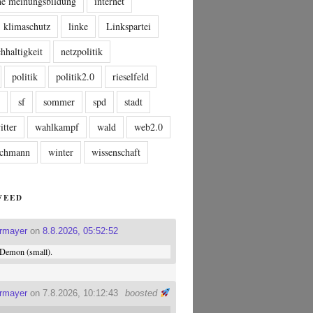
che meinungsbildung
internet
klimaschutz
linke
Linkspartei
hhaltigkeit
netzpolitik
politik
politik2.0
rieselfeld
n
sf
sommer
spd
stadt
itter
wahlkampf
wald
web2.0
tschmann
winter
wissenschaft
FEED
ermayer
on
8.8.2026, 05:52:52
Demon (small).
ermayer
on 7.8.2026, 10:12:43
boosted