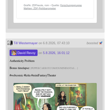
Till Westermayer
on 6.8.2026, 07:43:10
boosted
David Revoy
on
5.8.2026, 16:01:12
Authenticity Problem
Bonus timelapse:
PEPPERCARROT.COM/EN/MINIFANTAS
#
webcomic
#
krita
#
miniFantasyTheater