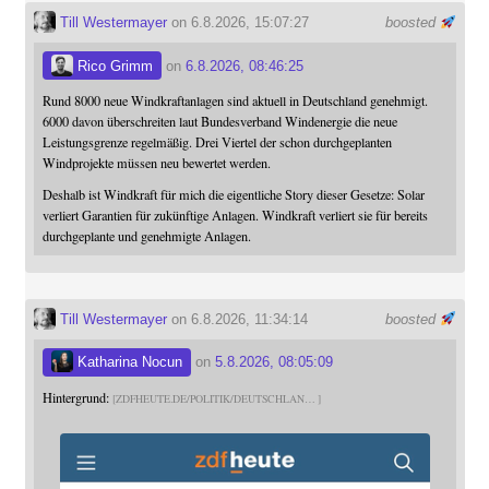
Till Westermayer
on 6.8.2026, 15:07:27
boosted
Rico Grimm
on
6.8.2026, 08:46:25
Rund 8000 neue Windkraftanlagen sind aktuell in Deutschland genehmigt.
6000 davon überschreiten laut Bundesverband Windenergie die neue
Leistungsgrenze regelmäßig. Drei Viertel der schon durchgeplanten
Windprojekte müssen neu bewertet werden.
Deshalb ist Windkraft für mich die eigentliche Story dieser Gesetze: Solar
verliert Garantien für zukünftige Anlagen. Windkraft verliert sie für bereits
durchgeplante und genehmigte Anlagen.
Till Westermayer
on 6.8.2026, 11:34:14
boosted
Katharina Nocun
on
5.8.2026, 08:05:09
Hintergrund:
ZDFHEUTE.DE/POLITIK/DEUTSCHLAN