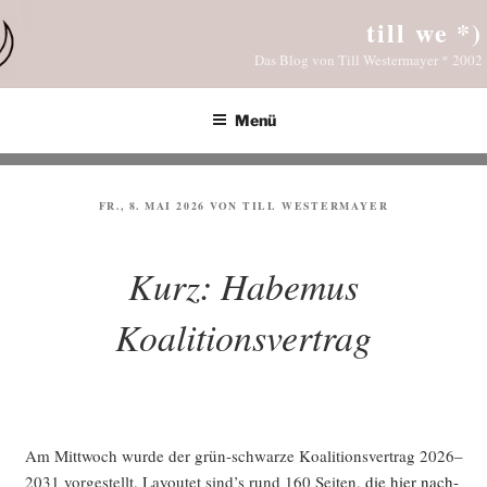
Zum
till we *)
Inhalt
Das Blog von Till Westermayer * 2002
springen
Menü
VERÖFFENTLICHT
FR., 8. MAI 2026
VON
TILL WESTERMAYER
AM
Kurz: Habemus
Koalitionsvertrag
Am Mitt­woch wur­de der grün-schwar­ze Koali­ti­ons­ver­trag 2026–
2031 vor­ge­stellt. Lay­outet sind’s rund 160 Sei­ten,
die hier nach­