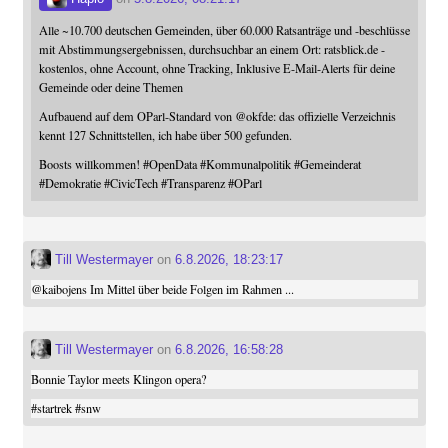
Alle ~10.700 deutschen Gemeinden, über 60.000 Ratsanträge und -beschlüsse
mit Abstimmungsergebnissen, durchsuchbar an einem Ort: ratsblick.de -
kostenlos, ohne Account, ohne Tracking, Inklusive E-Mail-Alerts für deine
Gemeinde oder deine Themen
Aufbauend auf dem OParl-Standard von
@
okfde
: das offizielle Verzeichnis
kennt 127 Schnittstellen, ich habe über 500 gefunden.
Boosts willkommen!
#
OpenData
#
Kommunalpolitik
#
Gemeinderat
#
Demokratie
#
CivicTech
#
Transparenz
#
OParl
Till Westermayer
on
6.8.2026, 18:23:17
@
kaibojens
Im Mittel über beide Folgen im Rahmen ...
Till Westermayer
on
6.8.2026, 16:58:28
Bonnie Taylor meets Klingon opera?
#
startrek
#
snw