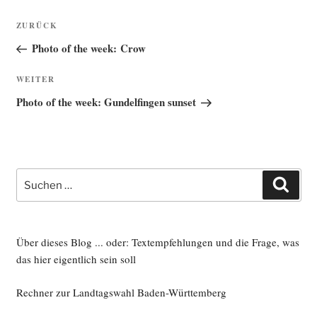
Beitragsnavigation
Vorheriger
ZURÜCK
Beitrag
Photo of the week: Crow
Nächster
WEITER
Beitrag
Photo of the week: Gundelfingen sunset
Suche
Such
nach:
Über dieses Blog ... oder: Textempfehlungen und die Frage, was
das hier eigentlich sein soll
Rechner zur Landtagswahl Baden-Württemberg