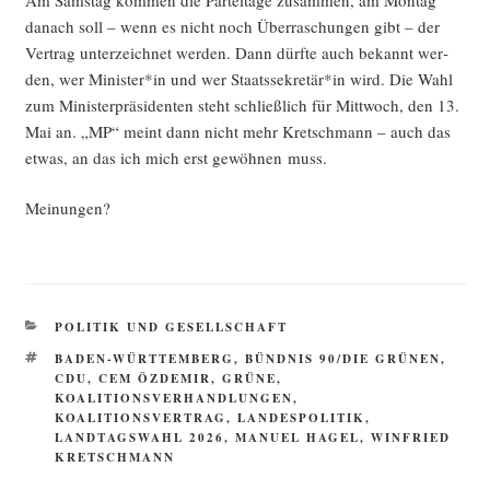
danach soll – wenn es nicht noch Über­ra­schun­gen gibt – der
Ver­trag unter­zeich­net wer­den. Dann dürf­te auch bekannt wer­
den, wer Minister*in und wer Staatssekretär*in wird. Die Wahl
zum Minis­ter­prä­si­den­ten steht schließ­lich für Mitt­woch, den 13.
Mai an. „MP“ meint dann nicht mehr Kret­sch­mann – auch das
etwas, an das ich mich erst gewöh­nen muss.
Mei­nun­gen?
KATEGORIEN
POLITIK UND GESELLSCHAFT
SCHLAGWÖRTER
BADEN-WÜRTTEMBERG
,
BÜNDNIS 90/DIE GRÜNEN
,
CDU
,
CEM ÖZDEMIR
,
GRÜNE
,
KOALITIONSVERHANDLUNGEN
,
KOALITIONSVERTRAG
,
LANDESPOLITIK
,
LANDTAGSWAHL 2026
,
MANUEL HAGEL
,
WINFRIED
KRETSCHMANN