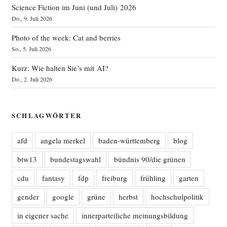
Science Fiction im Juni (und Juli) 2026
Do., 9. Juli 2026
Photo of the week: Cat and berries
So., 5. Juli 2026
Kurz: Wie halten Sie’s mit AI?
Do., 2. Juli 2026
SCHLAGWÖRTER
afd
angela merkel
baden-württemberg
blog
btw13
bundestagswahl
bündnis 90/die grünen
cdu
fantasy
fdp
freiburg
frühling
garten
gender
google
grüne
herbst
hochschulpolitik
in eigener sache
innerparteiliche meinungsbildung