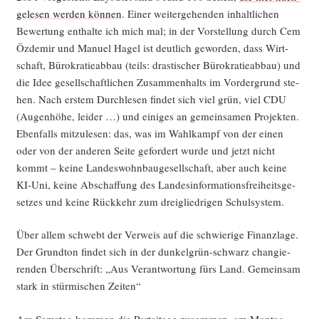
ge­le­sen wer­den kön­nen
. Einer wei­ter­ge­hen­den inhalt­li­chen
Bewer­tung ent­hal­te ich mich mal; in der Vor­stel­lung durch Cem
Özd­emir und Manu­el Hagel ist deut­lich gewor­den, dass Wirt­
schaft, Büro­kra­tie­ab­bau (teils: dras­ti­scher Büro­kra­tie­ab­bau) und
die Idee gesell­schaft­li­chen Zusam­men­halts im Vor­der­grund ste­
hen. Nach ers­tem Durch­le­sen fin­det sich viel grün, viel CDU
(Augen­hö­he, lei­der …) und eini­ges an gemein­sa­men Pro­jek­ten.
Eben­falls mit­zu­le­sen: das, was im Wahl­kampf von der einen
oder von der ande­ren Sei­te gefor­dert wur­de und jetzt nicht
kommt – kei­ne Lan­des­wohn­bau­ge­sell­schaft, aber auch kei­ne
KI-Uni, kei­ne Abschaf­fung des Lan­des­in­for­ma­ti­ons­frei­heits­ge­
set­zes und kei­ne Rück­kehr zum drei­glied­ri­gen Schulsystem.
Über allem schwebt der Ver­weis auf die schwie­ri­ge Finanz­la­ge.
Der Grund­ton fin­det sich in der dun­kel­grün-schwarz chan­gie­
ren­den Über­schrift: „Aus Ver­ant­wor­tung fürs Land. Gemein­sam
stark in stür­mi­schen Zeiten“
Am Sams­tag kom­men die Par­tei­ta­ge zusam­men, am Mon­tag