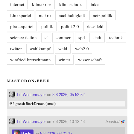
internet
klimakrise
klimaschutz
linke
Linkspartei
makro
nachhaltigkeit
netzpolitik
piratenpartei
politik
politik2.0
rieselfeld
science fiction
sf
sommer
spd
stadt
technik
twitter
wahlkampf
wald
web2.0
winfried kretschmann
winter
wissenschaft
MASTODON-FEED
Till Westermayer
on
8.8.2026, 05:52:52
@
fugueish
BlackDemon (small).
Till Westermayer
on 7.8.2026, 10:12:43
boosted
Haplo
on
5.8.2026, 08:21:17