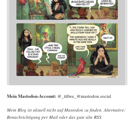
Mein Mast­o­don-Account:
@_tillwe_@mastodon.social
Mein Blog ist aktu­ell nicht auf Mast­o­don zu fin­den. Alter­na­ti­ve:
Benach­rich­ti­gung per Mail oder das gute alte
RSS
.