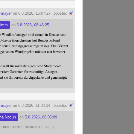
ermayer
on 6.8.2026, 15:07:27
boosted
rimm
on
6.8.2026, 08:46:25
 Windkraftanlagen sind aktuell in Deutschland
0 davon überschreiten laut Bundesverband
 neue Leistungsgrenze regelmäßig. Drei Viertel
hgeplanten Windprojekte müssen neu bewertet
dkraft für mich die eigentliche Story dieser
verliert Garantien für zukünftige Anlagen.
ert sie für bereits durchgeplante und genehmigte
ermayer
on 6.8.2026, 11:34:14
boosted
na Nocun
on
5.8.2026, 08:05:09
DFHEUTE.DE/POLITIK/DEUTSCHLAN