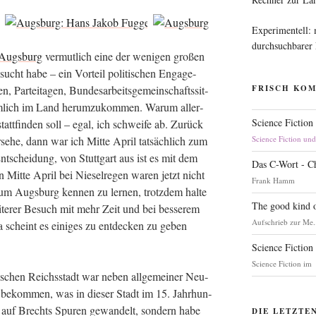
Experimentell:
durchsuchbarer
Augs­burg
ver­mut­lich eine der weni­gen gro­ßen
esucht habe – ein Vor­teil poli­ti­schen Enga­ge­
 Par­tei­ta­gen, Bun­des­ar­beits­ge­mein­schafts­sit­
FRISCH KO
­lich im Land her­um­zu­kom­men. War­um aller­
Science Fiction
tatt­fin­den soll – egal, ich schwei­fe ab. Zurück
e­he, dann war ich Mit­te April tat­säch­lich zum
Science Fiction un
nt­schei­dung, von Stutt­gart aus ist es mit dem
Das C-Wort - C
Mit­te April bei Nie­sel­re­gen waren jetzt nicht
Frank Hamm
um Augs­burg ken­nen zu ler­nen, trotz­dem hal­te
The good kind o
­te­rer Besuch mit mehr Zeit und bei bes­se­rem
Aufschrieb zur Me.
 Da scheint es eini­ges zu ent­de­cken zu geben
Science Fiction
Science Fiction im
­schen Reichs­stadt war neben all­ge­mei­ner Neu­
bekom­men, was in die­ser Stadt im 15. Jahr­hun­
ht auf Brechts Spu­ren gewan­delt, son­dern habe
DIE LETZTE