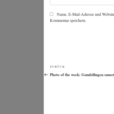
Name, E-Mail-Adresse und Website
Kommentar speichern.
Beitragsnavigation
Vorheriger
ZURÜCK
Beitrag
Photo of the week: Gundelfingen sunse