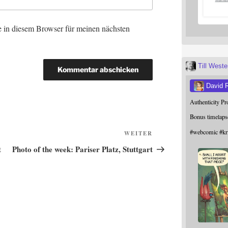
 in diesem Browser für meinen nächsten
Till West
David 
Authenticity P
Bonus timelaps
#
webcomic
#
kr
Nächster
WEITER
Beitrag
t
Photo of the week: Pariser Platz, Stuttgart