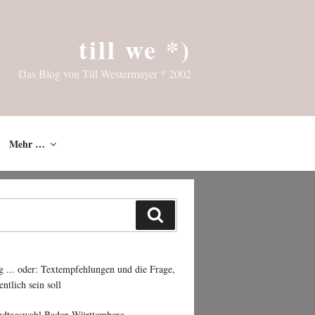
till we *)
Das Blog von Till Westermayer * 2002
Mehr …
Suchen
g ... oder: Textempfehlungen und die Frage,
entlich sein soll
ndtagswahl Baden-Württemberg