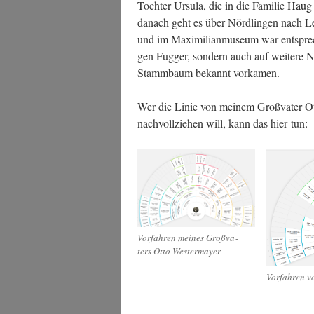
Toch­ter Ursu­la, die in die Fami­lie
Haug
danach geht es über Nörd­lin­gen nach Leu
und im Maxi­mi­lian­mu­se­um war ent­spre­
gen Fug­ger, son­dern auch auf wei­te­re 
Stamm­baum bekannt vorkamen.
Wer die Linie von mei­nem Groß­va­ter O
nach­voll­zie­hen will, kann das hier tun:
Vor­fah­ren mei­nes Groß­va­
ters Otto Westermayer
Vor­fah­ren 