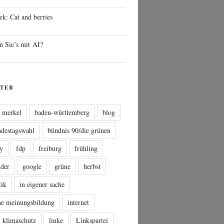
ek: Cat and berries
n Sie’s mit AI?
TER
a merkel
baden-württemberg
blog
ndestagswahl
bündnis 90/die grünen
sy
fdp
freiburg
frühling
nder
google
grüne
herbst
tik
in eigener sache
che meinungsbildung
internet
klimaschutz
linke
Linkspartei