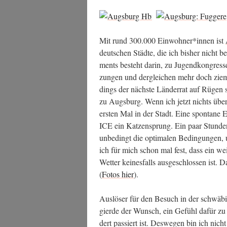
Mit rund 300.000 Einwohner*innen ist
deut­schen Städ­te, die ich bis­her nicht b
ments besteht dar­in, zu Jugend­kon­gres­sen,
zun­gen und der­glei­chen mehr doch ziem
dings der nächs­te Län­der­rat auf Rügen s
zu Augs­burg. Wenn ich jetzt nichts über­s
ers­ten Mal in der Stadt. Eine spon­ta­ne E
ICE ein Kat­zen­sprung. Ein paar Stun­den 
unbe­dingt die opti­ma­len Bedin­gun­gen, 
ich für mich schon mal fest, dass ein wei
Wet­ter kei­nes­falls aus­ge­schlos­sen ist.
(
Fotos hier
).
Aus­lö­ser für den Besuch in der schwä­bi
gier­de der Wunsch, ein Gefühl dafür zu 
dert pas­siert ist. Des­we­gen bin ich nic