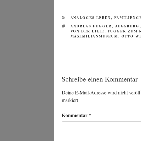
KATEGORIEN
ANALOGES LEBEN
,
FAMILIENG
SCHLAGWÖRTER
ANDREAS FUGGER
,
AUGSBURG
VON DER LILIE
,
FUGGER ZUM 
MAXIMILIANMUSEUM
,
OTTO W
Schreibe einen Kommentar
Deine E-Mail-Adresse wird nicht veröffe
markiert
Kommentar
*