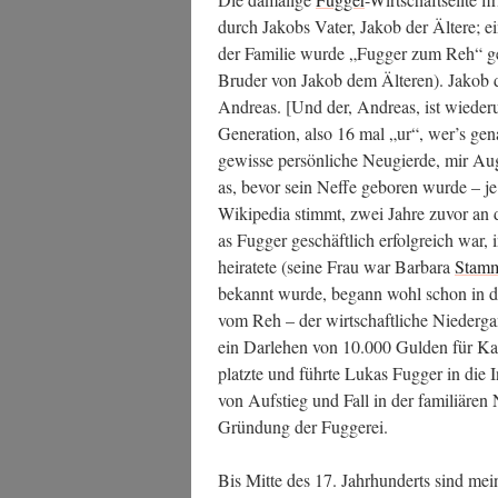
durch Jakobs Vater, Jakob der Älte­re; ein
der Fami­lie wur­de „Fug­ger zum Reh“ g
Bru­der von Jakob dem Älte­ren). Jakob 
Andre­as. [Und der, Andre­as, ist wie­de
Gene­ra­ti­on, also 16 mal „ur“, wer’s ge
gewis­se per­sön­li­che Neu­gier­de, mir A
as, bevor sein Nef­fe gebo­ren wur­de – j
Wiki­pe­dia stimmt, zwei Jah­re zuvor a
as Fug­ger geschäft­lich erfolg­reich war, i
hei­ra­te­te (sei­ne Frau war Bar­ba­ra
Stamm
bekannt wur­de, begann wohl schon in der 
vom Reh
– der wirt­schaft­li­che Nie­der­
ein Dar­le­hen von 10.000 Gul­den für Kai­
platz­te und führ­te Lukas Fug­ger in die In
von Auf­stieg und Fall in der fami­liä­ren
Grün­dung der Fuggerei.
Bis Mit­te des 17. Jahr­hun­derts sind me