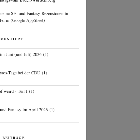
 meine SF- und Fantasy-Rezensionen in
 Form
(Google AppSheet)
MMENTIERT
 im Juni (und Juli) 2026
(
1
)
d
haos-Tage bei der CDU
(
1
)
f weird - Teil I
(
1
)
..
 und Fantasy im April 2026
(
1
)
N BEITRÄGE