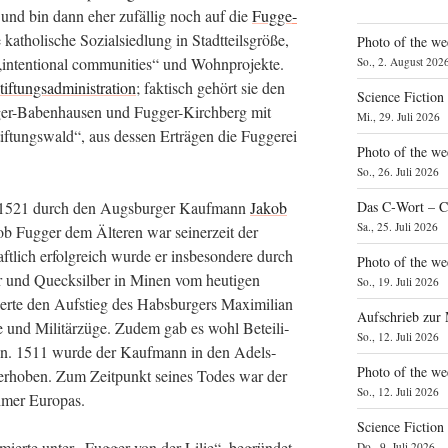
und bin dann eher zufäl­lig noch auf die
Fug­ge­
tho­li­sche Sozi­al­sied­lung in Stadt­teils­grö­ße,
Photo of the we
 „inten­tio­nal com­mu­ni­ties“ und Wohn­pro­jek­te.
So., 2. August 202
tif­tungs­ad­mi­nis­tra­ti­on
; fak­tisch gehört sie den
Science Fiction
g­ger-Baben­hau­sen und Fug­ger-Kirch­berg mit
Mi., 29. Juli 2026
f­tungs­wald“, aus des­sen Erträ­gen die Fug­ge­rei
Photo of the we
So., 26. Juli 2026
ei 1521 durch den Augs­bur­ger Kauf­mann
Jakob
Das C‑Wort – C
Sa., 25. Juli 2026
Fug­ger dem Älte­ren war sei­ner­zeit der
t­lich erfolg­reich wur­de er ins­be­son­de­re durch
Photo of the we
r und Queck­sil­ber in Minen vom heu­ti­gen
So., 19. Juli 2026
ier­te den Auf­stieg des Habs­bur­gers Maxi­mi­li­an
Aufschrieb zur
e und Mili­tär­zü­ge. Zudem gab es wohl Betei­li­
So., 12. Juli 2026
­en. 1511 wur­de der Kauf­mann in den Adels­
Photo of the w
erho­ben. Zum Zeit­punkt sei­nes Todes war der
So., 12. Juli 2026
eh­mer Europas.
Science Fiction
fir­mier­te unter „Fug­ger von der Lilie“, begrün­det
Do., 9. Juli 2026