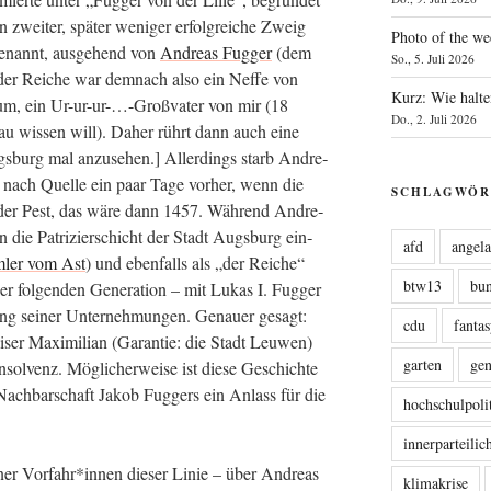
 zwei­ter, spä­ter weni­ger erfolg­rei­che Zweig
Photo of the we
enannt, aus­ge­hend von
Andre­as Fug­ger
(dem
So., 5. Juli 2026
der Rei­che war dem­nach also ein Nef­fe von
Kurz: Wie halte
r­um, ein Ur-ur-ur-…-Großvater von mir (18
Do., 2. Juli 2026
nau wis­sen will). Daher rührt dann auch eine
ugs­burg mal anzu­se­hen.] Aller­dings starb Andre­
e nach Quel­le ein paar Tage vor­her, wenn die
SCHLAGWÖR
n der Pest, das wäre dann 1457. Wäh­rend Andre­
n die Patri­zi­er­schicht der Stadt Augs­burg ein­
afd
angel
­ler vom Ast
) und eben­falls als „der Rei­che“
btw13
bu
fol­gen­den Gene­ra­ti­on – mit Lukas I. Fug­ger
gang sei­ner Unter­neh­mun­gen. Genau­er gesagt:
cdu
fanta
ser Maxi­mi­li­an (Garan­tie: die Stadt Leu­wen)
garten
ge
sol­venz. Mög­li­cher­wei­se ist die­se Geschich­te
 Nach­bar­schaft Jakob Fug­gers ein Anlass für die
hochschulpoli
innerparteili
i­ner Vorfahr*innen die­ser Linie – über Andre­as
klimakrise