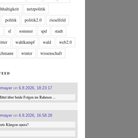
hhaltigkeit
netzpolitik
politik
politik2.0
rieselfeld
n
sf
sommer
spd
stadt
itter
wahlkampf
wald
web2.0
tschmann
winter
wissenschaft
FEED
ermayer
on
6.8.2026, 18:23:17
ttel über beide Folgen im Rahmen ...
ermayer
on
6.8.2026, 16:58:28
ets Klingon opera?