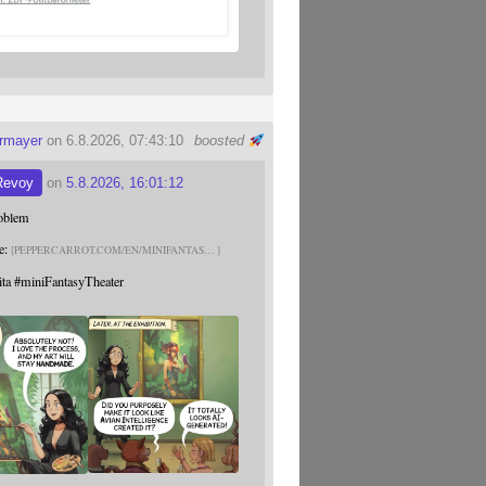
ermayer
on 6.8.2026, 07:43:10
boosted
Revoy
on
5.8.2026, 16:01:12
roblem
e:
PEPPERCARROT.COM/EN/MINIFANTAS
ita
#
miniFantasyTheater