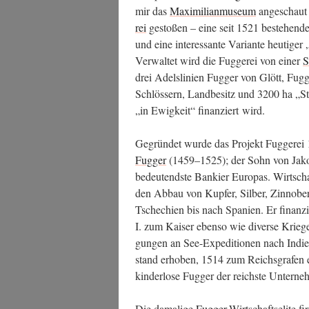
mir das
Maxi­mi­lian­mu­se­um
ange­schaut 
rei
gesto­ßen – eine seit 1521 bestehen­de ka
und eine inter­es­san­te Vari­an­te heu­ti­ger
Ver­wal­tet wird die Fug­ge­rei von einer
S
drei Adels­li­ni­en Fug­ger von Glött, Fu
Schlös­sern, Land­be­sitz und 3200 ha „Sti
„in Ewig­keit“ finan­ziert wird.
Gegrün­det wur­de das Pro­jekt Fug­ge­r
Fug­ger
(1459–1525); der Sohn von Jakob 
bedeu­tends­te Ban­kier Euro­pas. Wirt­schaf
den Abbau von Kup­fer, Sil­ber, Zin­no­be
Tsche­chi­en bis nach Spa­ni­en. Er finan­z
I. zum Kai­ser eben­so wie diver­se Krie­g
gun­gen an See-Expe­di­tio­nen nach Indi
stand erho­ben, 1514 zum Reichs­gra­fen 
kin­der­lo­se Fug­ger der reichs­te Unter­n
Die dama­li­ge
Fug­ger
-Wirt­schafts­eli­te 