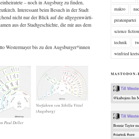
ein­hei­ra­te­te – noch in Augs­burg zu fin­den,
makro
nac
t­kirch. Inter­es­sant beim Besuch in der Stadt
chend nicht nur der Blick auf die all­ge­gen­wär­ti­
piratenpartei
Namen aus der Stadt­ge­schich­te, die mir aus dem
science fictio
technik
tw
tto Wes­ter­may­er bis zu den Augsburger*innen
winfried kre
MASTODON-
Till West
@
kaibojens
Im Mi
Vor­fah­ren von Sibil­la Vit­tel
(Augs­burg)
Till West
von Paul Deller
Bonnie Taylor me
#
startrek
#
snw