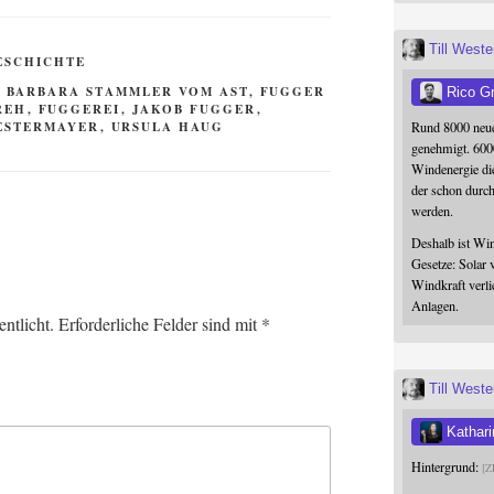
Till West
ESCHICHTE
,
BARBARA STAMMLER VOM AST
,
FUGGER
Rico G
REH
,
FUGGEREI
,
JAKOB FUGGER
,
ESTERMAYER
,
URSULA HAUG
Rund 8000 neue
genehmigt. 600
Windenergie die
der schon durc
werden.
Deshalb ist Win
Gesetze: Solar 
Windkraft verli
Anlagen.
ntlicht.
Erforderliche Felder sind mit
*
Till West
Kathari
Hintergrund:
Z