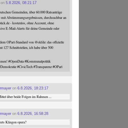
on
5.8.2026, 08:21:17
eutschen Gemeinden, über 60.000 Ratsanträge
e mit Abstimmungsergebnissen, durchsuchbar an
blick.de - kostenlos, ohne Account, ohne
sive E-Mail-Alerts für deine Gemeinde oder
 dem OParl-Standard von
@
okfde
: das offizielle
nt 127 Schnittstellen, ich habe über 500
ommen!
#
OpenData
#
Kommunalpolitik
#
Demokratie
#
CivicTech
#
Transparenz
#
OParl
ermayer
on
6.8.2026, 18:23:17
ttel über beide Folgen im Rahmen ...
ermayer
on
6.8.2026, 16:58:28
ets Klingon opera?