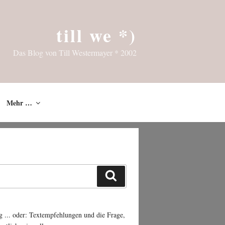
till we *)
Das Blog von Till Westermayer * 2002
Mehr …
Suchen
g ... oder: Textempfehlungen und die Frage,