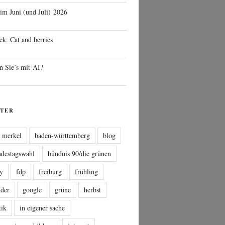
 im Juni (und Juli) 2026
ek: Cat and berries
n Sie’s mit AI?
TER
a merkel
baden-württemberg
blog
ndestagswahl
bündnis 90/die grünen
sy
fdp
freiburg
frühling
nder
google
grüne
herbst
tik
in eigener sache