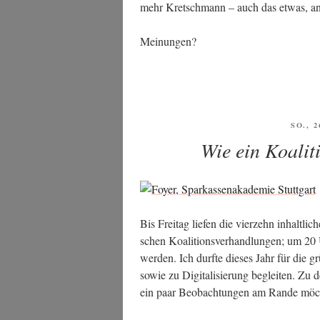
mehr Kret­sch­mann – auch das etwas, a
Mei­nun­gen?
VERÖ
SO., 2
AM
Wie ein Koalit
Bis Frei­tag lie­fen die vier­zehn inhalt­li
schen Koali­ti­ons­ver­hand­lun­gen; um 20
wer­den. Ich durf­te die­ses Jahr für die g
sowie zu Digi­ta­li­sie­rung beglei­ten. Zu 
ein paar Beob­ach­tun­gen am Ran­de möc