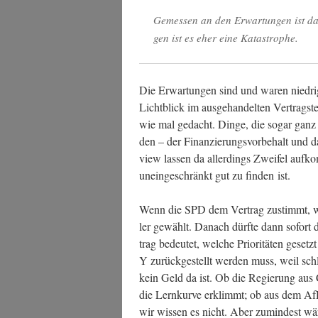
Gemes­sen an den Erwar­tun­gen ist da
gen ist es eher eine Katastrophe.
Die Erwar­tun­gen sind und waren nied­ri
Licht­blick im aus­ge­han­del­ten Ver­trag
wie mal gedacht. Din­ge, die sogar ganz
den – der Finan­zie­rungs­vor­be­halt und 
view las­sen da aller­dings Zwei­fel auf­k
unein­ge­schränkt gut zu fin­den ist.
Wenn die SPD dem Ver­trag zustimmt, w
ler gewählt. Danach dürf­te dann sofort die
trag bedeu­tet, wel­che Prio­ri­tä­ten ge
Y zurück­ge­stellt wer­den muss, weil schlich
kein Geld da ist. Ob die Regie­rung au
die Lern­kur­ve erklimmt; ob aus dem AfD
wir wis­sen es nicht. Aber zumin­dest wär