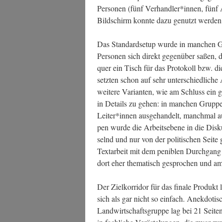
Per­so­nen (fünf Verhandler*innen, fünf A
Bild­schirm konn­te dazu genutzt wer­den
Das Stan­dard­set­up wur­de in man­chen 
Per­so­nen sich direkt gegen­über saßen, 
quer ein Tisch für das Pro­to­koll bzw. di
setz­ten schon auf sehr unter­schied­li­ch
wei­te­re Vari­an­ten, wie am Schluss ein
in Details zu gehen: in man­chen Grup­pe
Leiter*innen aus­ge­han­delt, manch­mal 
pen wur­de die Arbeits­ebe­ne in die Dis­ku
selnd und nur von der poli­ti­schen Sei­te
Text­ar­beit mit dem peni­blen Durch­gang vo
dort eher the­ma­tisch gespro­chen und am 
Der Ziel­kor­ri­dor für das fina­le Pro­dukt
sich als gar nicht so ein­fach. Anek­do­tis
Land­wirt­schafts­grup­pe lag bei 21 Sei­t