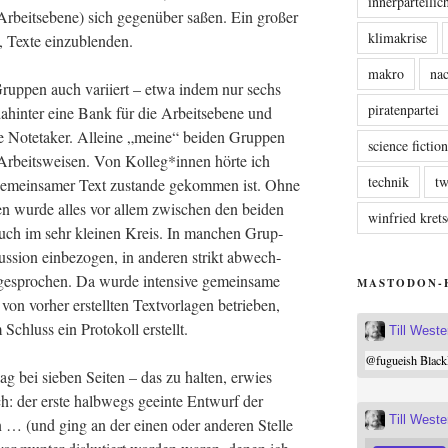
innerparteili
rbeits­ebe­ne) sich gegen­über saßen. Ein gro­ßer
klimakrise
, Tex­te einzublenden.
makro
nac
Grup­pen auch vari­iert – etwa indem nur sechs
piratenpartei
dahin­ter eine Bank für die Arbeits­ebe­ne und
e Note­ta­ker. Allei­ne „mei­ne“ bei­den Grup­pen
science fictio
e Arbeits­wei­sen. Von Kolleg*innen hör­te ich
technik
tw
 gemein­sa­mer Text zustan­de gekom­men ist. Ohne
n wur­de alles vor allem zwi­schen den bei­den
winfried kre
auch im sehr klei­nen Kreis. In man­chen Grup­
s­si­on ein­be­zo­gen, in ande­ren strikt abwech­
 gespro­chen. Da wur­de inten­si­ve gemein­sa­me
MASTODON-
n vor­her erstell­ten Text­vor­la­gen betrie­ben,
Schluss ein Pro­to­koll erstellt.
Till West
@
fugueish
Black
 lag bei sie­ben Sei­ten – das zu hal­ten, erwies
ch: der ers­te halb­wegs geein­te Ent­wurf der
Till West
en … (und ging an der einen oder ande­ren Stel­le