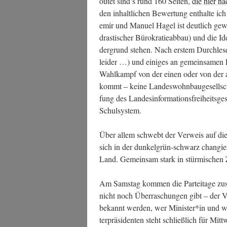
outet sind’s rund 160 Sei­ten,
die hier na
den inhalt­li­chen Bewer­tung ent­hal­te 
emir und Manu­el Hagel ist deut­lich gewor­
dras­ti­scher Büro­kra­tie­ab­bau) und die 
der­grund ste­hen. Nach ers­tem Durch­le­
lei­der …) und eini­ges an gemein­sa­men Pr
Wahl­kampf von der einen oder von der and
kommt – kei­ne Lan­des­wohn­bau­ge­sell­s
fung des Lan­des­in­for­ma­ti­ons­frei­heits­
Schulsystem.
Über allem schwebt der Ver­weis auf die s
sich in der dun­kel­grün-schwarz chan­gie­
Land. Gemein­sam stark in stür­mi­schen 
Am Sams­tag kom­men die Par­tei­ta­ge z
nicht noch Über­ra­schun­gen gibt – der Ve
bekannt wer­den, wer Minister*in und w
ter­prä­si­den­ten steht schließ­lich für 