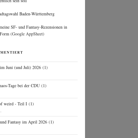
entlich sein soll
ndtagswahl Baden-Württemberg
 meine SF- und Fantasy-Rezensionen in
 Form
(Google AppSheet)
MMENTIERT
 im Juni (und Juli) 2026
(
1
)
d
haos-Tage bei der CDU
(
1
)
f weird - Teil I
(
1
)
..
 und Fantasy im April 2026
(
1
)