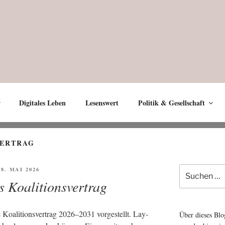
Digitales Leben
Lesenswert
Politik & Gesellschaft
VERTRAG
Suche
ÖFFENTLICHT
 8. MAI 2026
nach:
 Koalitionsvertrag
ali­ti­ons­ver­trag 2026–2031 vor­ge­stellt. Lay­
Über dieses Blo