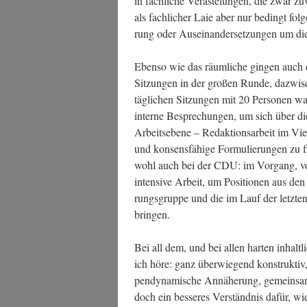
in fach­li­che Ver­äs­te­lun­gen, die zwar 
als fach­li­cher Laie aber nur bedingt fol­g
rung oder Aus­ein­an­der­set­zun­gen um die
Eben­so wie das räum­li­che gin­gen auch di
Sit­zun­gen in der gro­ßen Run­de, dazwi­
täg­li­chen Sit­zun­gen mit 20 Per­so­nen
inter­ne Bespre­chun­gen, um sich über die 
Arbeits­ebe­ne – Redak­ti­ons­ar­beit im Vi
und kon­sens­fä­hi­ge For­mu­lie­run­gen zu
wohl auch bei der CDU: im Vor­gang, vo
inten­si­ve Arbeit, um Posi­tio­nen aus de
rungs­grup­pe und die im Lauf der letz­t
bringen.
Bei all dem, und bei allen har­ten inhalt­l
ich höre: ganz über­wie­gend kon­struk­ti
pen­dy­na­mi­sche Annä­he­rung, gemein­sa­
doch ein bes­se­res Ver­ständ­nis dafür, wie