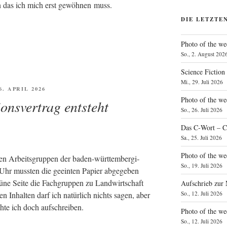
n das ich mich erst gewöh­nen muss.
DIE LETZTE
Photo of the we
So., 2. August 202
Science Fiction
Mi., 29. Juli 2026
FFENTLICHT
6. APRIL 2026
Photo of the we
ionsvertrag entsteht
So., 26. Juli 2026
Das C‑Wort – C
Sa., 25. Juli 2026
Photo of the we
­chen Arbeits­grup­pen der baden-würt­tem­ber­gi­
So., 19. Juli 2026
 Uhr muss­ten die geein­ten Papier abge­ge­ben
rü­ne Sei­te die Fach­grup­pen zu Land­wirt­schaft
Aufschrieb zur
den Inhal­ten darf ich natür­lich nichts sagen, aber
So., 12. Juli 2026
h­te ich doch aufschreiben.
Photo of the w
So., 12. Juli 2026