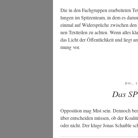
Die in den Fach­grup­pen erar­bei­te­ten Te
lun­gen im Spit­zen­team, in dem es dar­um
ein­mal auf Wider­sprü­che zwi­schen den je
nen Text­tei­len zu ach­ten. Wenn alles kla
das Licht der Öffent­lich­keit und liegt a
mung vor.
VERÖ
DO., 1
AM
Das S
Oppo­si­ti­on mag Mist sein. Den­noch bene
über ent­schei­den müs­sen, ob der Koali­t
oder nicht. Der klu­ge Jonas Schai­b­le sc