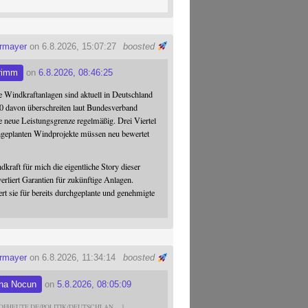
ermayer
on 6.8.2026, 15:07:27
boosted
rimm
on
6.8.2026, 08:46:25
 Windkraftanlagen sind aktuell in Deutschland
0 davon überschreiten laut Bundesverband
 neue Leistungsgrenze regelmäßig. Drei Viertel
hgeplanten Windprojekte müssen neu bewertet
dkraft für mich die eigentliche Story dieser
verliert Garantien für zukünftige Anlagen.
ert sie für bereits durchgeplante und genehmigte
ermayer
on 6.8.2026, 11:34:14
boosted
na Nocun
on
5.8.2026, 08:05:09
DFHEUTE.DE/POLITIK/DEUTSCHLAN