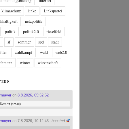
che meinungsbildung
internet
klimaschutz
linke
Linkspartei
hhaltigkeit
netzpolitik
politik
politik2.0
rieselfeld
n
sf
sommer
spd
stadt
itter
wahlkampf
wald
web2.0
tschmann
winter
wissenschaft
FEED
ermayer
on
8.8.2026, 05:52:52
Demon (small).
ermayer
on 7.8.2026, 10:12:43
boosted