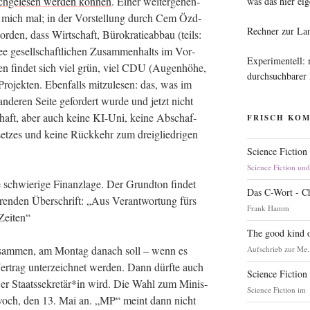
ch­ge­le­sen wer­den kön­nen
. Einer wei­ter­ge­hen­
was das hier eig
ich mich mal; in der Vor­stel­lung durch Cem Özd­
Rechner zur La
den, dass Wirt­schaft, Büro­kra­tie­ab­bau (teils:
Idee gesell­schaft­li­chen Zusam­men­halts im Vor­
Experimentell:
sen fin­det sich viel grün, viel CDU (Augen­hö­he,
durchsuchbarer
o­jek­ten. Eben­falls mit­zu­le­sen: das, was im
e­ren Sei­te gefor­dert wur­de und jetzt nicht
chaft, aber auch kei­ne KI-Uni, kei­ne Abschaf­
FRISCH KO
ge­set­zes und kei­ne Rück­kehr zum drei­glied­ri­gen
Science Fiction
Science Fiction un
chwie­ri­ge Finanz­la­ge. Der Grund­ton fin­det
Das C-Wort - C
ren­den Über­schrift: „Aus Ver­ant­wor­tung fürs
Frank Hamm
Zeiten“
The good kind o
usam­men, am Mon­tag danach soll – wenn es
Aufschrieb zur Me.
r­trag unter­zeich­net wer­den. Dann dürf­te auch
Science Fiction
er Staatssekretär*in wird. Die Wahl zum Minis­
Science Fiction im
Mitt­woch, den 13. Mai an. „MP“ meint dann nicht