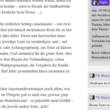
zuvor mun­ter dis­ku­tiert wor­den waren, denen ich
Haplo
en konn­te – sei­en es Details der Stall­bau­för­de­
Alle ~10.700 d
 forst­li­che bes­te Praxis …).
und -beschlüss
einem Ort: rats
e zeit­li­chen Set­tings aus­ein­an­der – von zwei
Tracking, Inklu
deine Themen
schen und danach im klei­ne­ren Kreis bis zu fast
 war alles dabei. Davor und dazwi­schen dann:
Aufbauend auf
Verzeichnis ken
jewei­li­ge Linie zu ver­stän­di­gen, und – auf
gefunden.
er- oder Acht­au­gen­prin­zip, um Tex­te zu kür­zen
Boosts willk
 fin­den. Und zumin­dest für die grü­ne Sei­te, aber
#
Gemeinderat
r dem Beginn der Ver­hand­lun­gen, schon
n Wahl­pro­gram­men, die Vor­ga­ben der Son­die­
en fünf Jah­re gesam­mel­ten Ideen zusam­men zu
Till West
@
kaibojens
Im Mi
i­chen Aus­ein­an­der­set­zun­gen (nach allem, was
v, im Übri­gen) gab es auch eine gewis­se grup­
Till West
me Hei­ter­keit und – so jeden­falls mein Gefühl –
Bonnie Taylor me
 die jeweils ande­re Sei­te „tickt“.