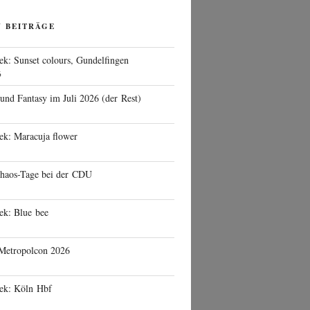
N BEITRÄGE
ek: Sunset colours, Gundelfingen
6
 und Fantasy im Juli 2026 (der Rest)
ek: Maracuja flower
haos-Tage bei der CDU
ek: Blue bee
 Metropolcon 2026
eek: Köln Hbf