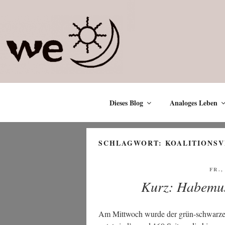
Zum
Inhalt
springen
Dieses Blog
Analoges Leben
SCHLAGWORT:
KOALITIONS
VER
FR.,
AM
Kurz: Habemus
Am Mitt­woch wur­de der grün-schwar­ze Ko