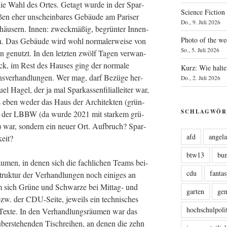
die Wahl des Ortes. Getagt wur­de in der Spar­
Science Fiction
außen eher unschein­ba­res Gebäu­de am Pari­ser
Do., 9. Juli 2026
­häu­sern. Innen: zweck­mä­ßig, begrün­ter Innen­
Photo of the we
. Das Gebäu­de wird wohl nor­ma­ler­wei­se von
So., 5. Juli 2026
­gen genutzt. In den letz­ten zwölf Tagen ver­wan­
ock, im Rest des Hau­ses ging der nor­ma­le
Kurz: Wie halte
ons­ver­hand­lun­gen. Wer mag, darf Bezü­ge her­
Do., 2. Juli 2026
l Hagel, der ja mal Spar­kas­sen­fi­li­al­lei­ter war,
s eben weder das Haus der Archi­tek­ten (grün-
SCHLAGWÖR
e der LBBW (da wur­de 2021 mit star­kem grü­
) war, son­dern ein neu­er Ort. Auf­bruch? Spar­
afd
angel
eit?
btw13
bu
äu­men, in denen sich die fach­li­chen Teams bei­
cdu
fanta
struk­tur der Ver­hand­lun­gen noch eini­ges an
 sich Grü­ne und Schwar­ze bei Mit­tag- und
garten
ge
zw. der CDU-Sei­te, jeweils ein tech­ni­sches
hochschulpoli
 Tex­te. In den Ver­hand­lungs­räu­men war das
ber­ste­hen­den Tisch­rei­hen, an denen die zehn