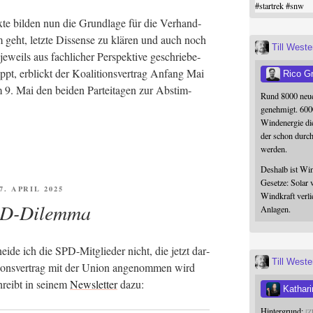
#
startrek
#
snw
x­te bil­den nun die Grund­la­ge für die Ver­hand­
 geht, letz­te Dis­sen­se zu klä­ren und auch noch
Till West
weils aus fach­li­cher Per­spek­ti­ve geschrie­be­
ppt, erblickt der Koali­ti­ons­ver­trag Anfang Mai
Rico G
m 9. Mai den bei­den Par­tei­ta­gen zur Abstim­
Rund 8000 neue
genehmigt. 600
Windenergie die
der schon durc
werden.
Deshalb ist Win
Gesetze: Solar 
FFENTLICHT
7. APRIL 2025
Windkraft verli
PD-Dilemma
Anlagen.
i­de ich die SPD-Mit­glie­der nicht, die jetzt dar­
Till West
i­ons­ver­trag mit der Uni­on ange­nom­men wird
hreibt in sei­nem
News­let­ter
dazu:
Kathari
Hintergrund:
Z