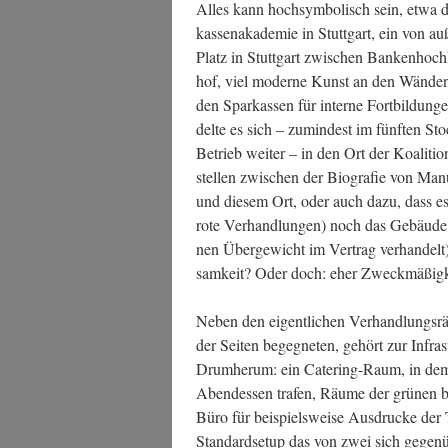
Alles kann hoch­sym­bo­lisch sein, etwa 
kas­sen­aka­de­mie in Stutt­gart, ein von 
Platz in Stutt­gart zwi­schen Ban­ken­hoch
hof, viel moder­ne Kunst an den Wän­den
den Spar­kas­sen für inter­ne Fort­bil­dun
del­te es sich – zumin­dest im fünf­ten St
Betrieb wei­ter – in den Ort der Koali­ti­
stel­len zwi­schen der Bio­gra­fie von Manu­e
und die­sem Ort, oder auch dazu, dass e
rote Ver­hand­lun­gen) noch das Gebäu­d
nen Über­ge­wicht im Ver­trag ver­han­delt
sam­keit? Oder doch: eher Zweckmäßigk
Neben den eigent­li­chen Ver­hand­lungs­r
der Sei­ten begeg­ne­ten, gehört zur Infra­
Drum­her­um: ein Cate­ring-Raum, in dem
Abend­essen tra­fen, Räu­me der grü­nen b
Büro für bei­spiels­wei­se Aus­dru­cke der
Stan­dard­set­up das von zwei sich gegen­ü