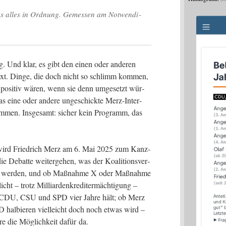
s alles in Ord­nung. Gemes­sen am Not­wen­di­
g. Und klar, es gibt den einen oder ande­ren
s­text. Din­ge, die doch nicht so schlimm kom­men,
 posi­tiv wären, wenn sie denn umge­setzt wür­
das eine oder ande­re unge­schick­te Merz-Inter­
om­men. Ins­ge­samt: sicher kein Pro­gramm, das
ird Fried­rich Merz am 6. Mai 2025 zum Kanz­
 Debat­te wei­ter­ge­hen, was der Koali­ti­ons­ver­
setzt wer­den, und ob Maß­nah­me X oder Maß­nah­me
t – trotz Mil­li­ar­den­kre­dit­er­mäch­ti­gung –
s CDU, CSU und SPD vier Jah­re hält; ob Merz
 hal­bie­ren viel­leicht doch noch etwas wird –
e die Mög­lich­keit dafür da.