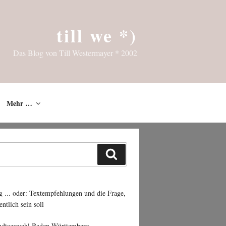
till we *)
Das Blog von Till Westermayer * 2002
Mehr …
Suchen
g ... oder: Textempfehlungen und die Frage,
entlich sein soll
ndtagswahl Baden-Württemberg