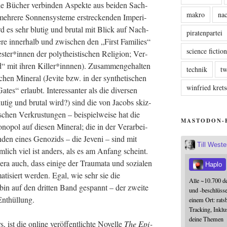
ie Bücher ver­bin­den Aspek­te aus bei­den Sach­
makro
nac
eh­re­re Son­nen­sys­te­me erstre­cken­den Impe­ri­
rd es sehr blu­tig und bru­tal mit Blick auf Nach­
piratenpartei
de­re inner­halb und zwi­schen den „First Fami­lies“
science fictio
er*innen der poly­the­is­ti­schen Reli­gi­on; Ver­
nd“ mit ihren Killer*innnen). Zusam­men­ge­hal­ten
technik
tw
hen Mine­ral (Jevi­te bzw. in der syn­the­ti­schen
winfried kre
es“ erlaubt. Inter­es­san­ter als die diver­sen
u­tig und bru­tal wird?) sind die von Jacobs skiz­
ri­schen Ver­krus­tun­gen – bei­spiel­wei­se hat die
MASTODON-
o­pol auf die­sen Mine­ral; die in der Ver­ar­bei­
en­den eines Geno­zids – die Jeve­ni – sind mit
Till West
­lich viel ist anders, als es am Anfang scheint.
­ra auch, dass eini­ge der Trau­ma­ta und sozia­len
Haplo
a­ti­siert wer­den. Egal, wie sehr sie die
Alle ~10.700 d
bin auf den drit­ten Band gespannt – der zwei­te
und -beschlüss
 Enthüllung.
einem Ort: rats
Tracking, Inklu
deine Themen
st die online ver­öf­fent­lich­te Novel­le
The Epi­