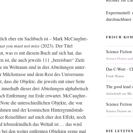
Experimentell:
durchsuchbarer
FRISCH KO
­lich eher ein Sach­buch ist – Mark McCau­gh­re­
hat you must not miss
(2023). Der Titel
Science Fiction
ut, was es mit die­sem Buch auf sich hat, das
Science Fiction un
en ist, die auch jeweils 111 „ber­eis­ba­re“ Zie­le
 im Welt­raum sind in drei Abtei­lun­gen unter­
Das C-Wort - C
er Milch­stras­se und dem Rest des Uni­ver­sums
Frank Hamm
st, dass die Objek­te, die jeweils mit einer Sei­te
The good kind o
inner­halb die­ser drei Abtei­lun­gen alpha­be­tisch
Aufschrieb zur Me.
 nach Ent­fer­nung zur Erde erwar­tet. McCau­gh­re­
 Note die unter­schied­li­chen Objek­te, die von
Science Fiction
men und der kos­mi­schen Hin­ter­grund­strah­
Science Fiction im
ie­ser Rei­se­füh­rer auf mich eher den Effekt, noch
 lebens­feind­lich das Welt­all ist … das wird
ie bei den wei­ter ent­fern­ten Objek­ten ger­ne mal
DIE LETZTE