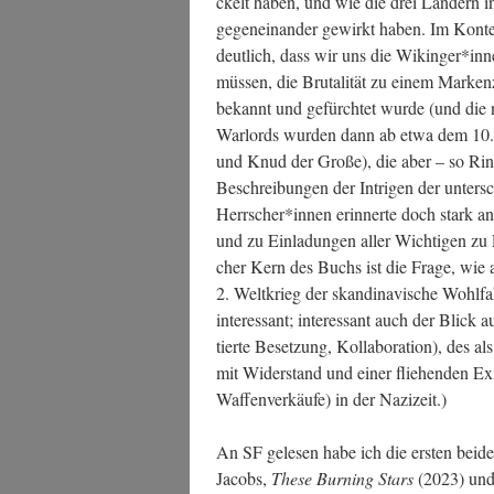
ckelt haben, und wie die drei Län­dern in
gegen­ein­an­der gewirkt haben. Im Kon­te
deut­lich, dass wir uns die Wikinger*inne
müs­sen, die Bru­ta­li­tät zu einem Mar­ke
bekannt und gefürch­tet wur­de (und die n
War­lords wur­den dann ab etwa dem 10. J
und Knud der Gro­ße), die aber – so Rin­ge
Beschrei­bun­gen der Intri­gen der unter­schie
Herrscher*innen erin­ner­te doch stark a
und zu Ein­la­dun­gen aller Wich­ti­gen zu 
cher Kern des Buchs ist die Fra­ge, wie
2. Welt­krieg der skan­di­na­vi­sche Wohl­f
inter­es­sant; inter­es­sant auch der Blic
tier­te Beset­zung, Kol­la­bo­ra­ti­on), des 
mit Wider­stand und einer flie­hen­den Exil
Waf­fen­ver­käu­fe) in der Nazizeit.)
An SF gele­sen habe ich die ers­ten bei­d
Jacobs,
The­se Bur­ning Stars
(2023) un