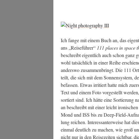
Ich fan­ge mit einem Buch an, das eigent
ans „Rei­se­füh­rer“
111 places in space t
beschreibt eigent­lich auch schon ganz g
wohl tat­säch­lich in einer Rei­he erschie­n
anders­wo zusam­men­bringt. Die 111 Orte
teilt, die sich mit dem Son­nen­sys­tem, d
befas­sen. Etwas irri­tiert hat­te mich zuer
Text und einem Foto vor­ge­stellt wer­den, 
sor­tiert sind. Ich hät­te eine Sor­tie­rung
an beschreibt mit einer leicht iro­ni­schen
Mond und ISS bis zu Deep-Field-Auf­nah­
lung rei­chen. Inter­es­san­ter­wei­se hat d
ein­mal deut­lich zu machen, wie groß und
nicht nur in den Rei­se­zei­ten sicht­bar, d