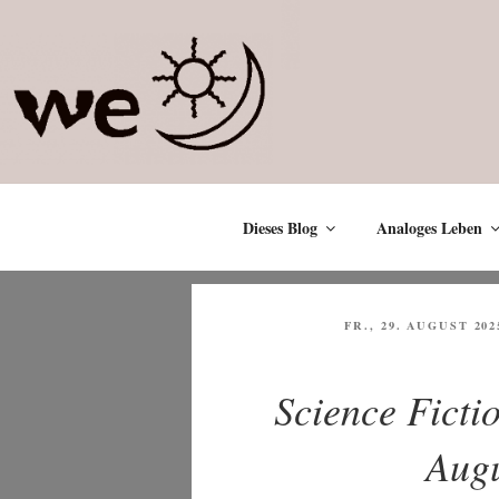
Zum
Inhalt
springen
Dieses Blog
Analoges Leben
VERÖFFENTLICHT
FR., 29. AUGUST 202
AM
Science Ficti
Augu