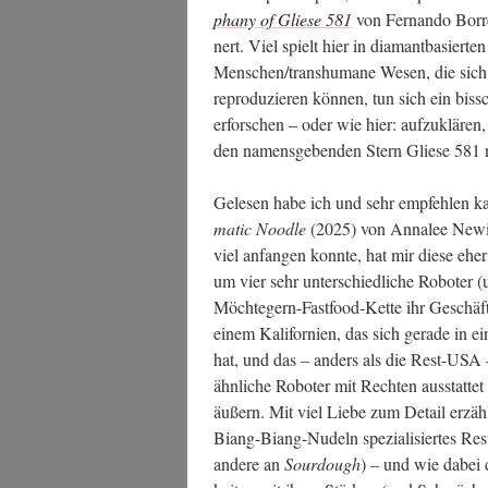
pha­ny of Glie­se 581
von Fer­nan­do Bor­r
nert. Viel spielt hier in dia­mant­ba­sier­te
Menschen/transhumane Wesen, die sich s
repro­du­zie­ren kön­nen, tun sich ein biss­
erfor­schen – oder wie hier: auf­zu­klä­ren
den namens­ge­ben­den Stern Glie­se 581 
Gele­sen habe ich und sehr emp­feh­len k
ma­tic Nood­le
(2025) von Anna­lee Newitz
viel anfan­gen konn­te, hat mir die­se ehe
um vier sehr unter­schied­li­che Robo­ter 
Möch­te­gern-Fast­food-Ket­te ihr Geschäft 
einem Kali­for­ni­en, das sich gera­de in e
hat, und das – anders als die Rest-USA 
ähn­li­che Robo­ter mit Rech­ten aus­stat­te
äußern. Mit viel Lie­be zum Detail erzäh
Biang-Biang-Nudeln spe­zia­li­sier­tes Res
ande­re an
Sourdough
) – und wie dabei d