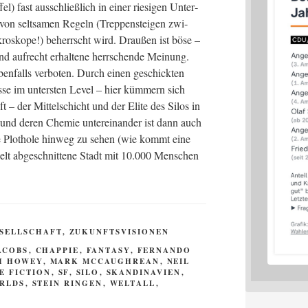
fel) fast aus­schließ­lich in einer rie­si­gen Unter­
 von selt­sa­men Regeln (Trep­pen­stei­gen zwi­
ro­sko­pe!) beherrscht wird. Drau­ßen ist böse –
d auf­recht erhal­te­ne herr­schen­de Mei­nung.
en­falls ver­bo­ten. Durch einen geschick­ten
s­se im unters­ten Level – hier küm­mern sich
– der Mit­tel­schicht und der Eli­te des Silos in
und deren Che­mie unter­ein­an­der ist dann auch
 Plot­ho­le hin­weg zu sehen (wie kommt eine
welt abge­schnit­te­ne Stadt mit 10.000 Men­schen
.
ESELLSCHAFT
,
ZUKUNFTSVISIONEN
ACOBS
,
CHAPPIE
,
FANTASY
,
FERNANDO
H HOWEY
,
MARK MCCAUGHREAN
,
NEIL
E FICTION
,
SF
,
SILO
,
SKANDINAVIEN
,
ORLDS
,
STEIN RINGEN
,
WELTALL
,