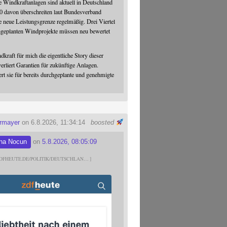
 Windkraftanlagen sind aktuell in Deutschland
0 davon überschreiten laut Bundesverband
 neue Leistungsgrenze regelmäßig. Drei Viertel
hgeplanten Windprojekte müssen neu bewertet
dkraft für mich die eigentliche Story dieser
verliert Garantien für zukünftige Anlagen.
ert sie für bereits durchgeplante und genehmigte
ermayer
on 6.8.2026, 11:34:14
boosted
na Nocun
on
5.8.2026, 08:05:09
DFHEUTE.DE/POLITIK/DEUTSCHLAN