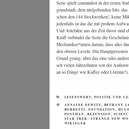
Serie spielt (zumin­dest in der ers­ten Staf­
grund­stadt, dem titel­ge­ben­den Silo, das
schen den 144 Stock­wer­ken!, kei­ne Mik
jeden­falls ist das die mit gro­ßem Auf­wan
Und Arte­fak­te aus der Zeit davor sind eb
Kniff ver­bin­det die Serie die Gescheh­ni
Mechaniker*innen dar­um, dass alles läuft 
den obe­ren Leveln. Die Haupt­per­so­nen 
Grund genug, über das eine oder ande­re
seit vie­len Jahr­zehn­ten von der Außen­
an so Din­ge wie Kaf­fee oder Lötzinn?)
KATEGORIEN
LESENSWERT
,
POLITIK UND G
SCHLAGWÖRTER
ANNALEE NEWITZ
,
BETHANY J
BORRETTI
,
FOUNDATION
,
HUG
POSTMAN
,
REZENSION
,
SCIENC
STAR TREK: STRANGE NEW W
WIKINGER