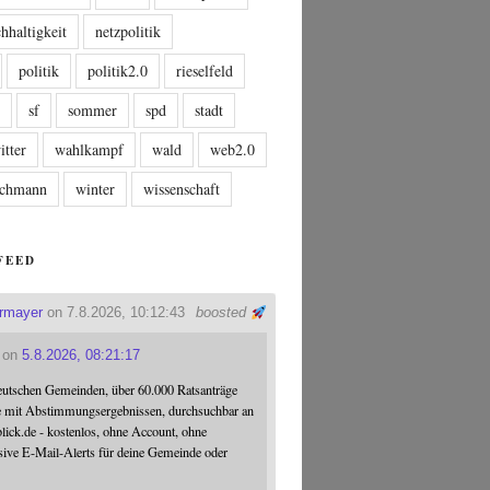
hhaltigkeit
netzpolitik
politik
politik2.0
rieselfeld
n
sf
sommer
spd
stadt
itter
wahlkampf
wald
web2.0
tschmann
winter
wissenschaft
FEED
ermayer
on 7.8.2026, 10:12:43
boosted
on
5.8.2026, 08:21:17
eutschen Gemeinden, über 60.000 Ratsanträge
e mit Abstimmungsergebnissen, durchsuchbar an
blick.de - kostenlos, ohne Account, ohne
sive E-Mail-Alerts für deine Gemeinde oder