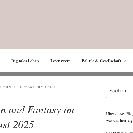
Digitales Leben
Lesenswert
Politik & Gesellschaft
Suche
5
VON
TILL WESTERMAYER
nach:
on und Fantasy im
Über dieses Blo
st 2025
was das hier eig
Rechner zur La