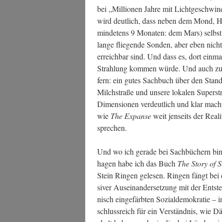
bei „Mil­lio­nen Jah­re mit Licht­ge­schwin­
wird deut­lich, dass neben dem Mond, Hub
min­de­tens 9 Mona­ten: dem Mars) selbst 
lan­ge flie­gen­de Son­den, aber eben nich
erreich­bar sind. Und dass es, dort ein­m
Strah­lung kom­men wür­de. Und auch zum
fern: ein gutes Sach­buch über den Stand 
Milch­stra­ße und unse­re loka­len Super­s
Dimen­sio­nen ver­deut­lich und klar macht
wie
The Expan­se
weit jen­seits der Rea­l
sprechen.
Und wo ich gera­de bei Sach­bü­chern bi
ha­gen habe ich das Buch
The Sto­ry of S
Stein Rin­gen gele­sen. Rin­gen fängt b
si­ver Aus­ein­an­der­set­zung mit der Ent­s
nisch ein­ge­färb­ten Sozi­al­de­mo­kra­tie
schluss­reich für ein Ver­ständ­nis, wie 