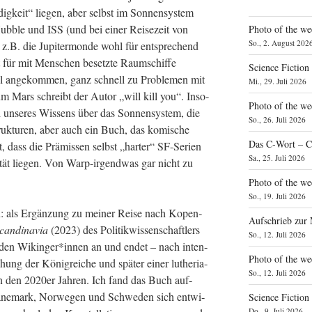
dig­keit“ lie­gen, aber selbst im Son­nen­sys­tem
­ble und ISS (und bei einer Rei­se­zeit von
Photo of the we
So., 2. August 202
z.B. die Jupi­ter­mon­de wohl für ent­spre­chend
t für mit Men­schen besetz­te Raum­schif­fe
Science Fiction
al ange­kom­men, ganz schnell zu Pro­ble­men mit
Mi., 29. Juli 2026
 Mars schreibt der Autor „will kill you“. Inso­
Photo of the we
unse­res Wis­sens über das Son­nen­sys­tem, die
So., 26. Juli 2026
truk­tu­ren, aber auch ein Buch, das komi­sche
Das C‑Wort – C
, dass die Prä­mis­sen selbst „har­ter“ SF-Seri­en
Sa., 25. Juli 2026
i­tät lie­gen. Von Warp-irgend­was gar nicht zu
Photo of the we
So., 19. Juli 2026
n: als Ergän­zung zu mei­ner Rei­se nach Kopen­
Aufschrieb zur
can­di­na­via
(2023) des Poli­tik­wis­sen­schaft­lers
So., 12. Juli 2026
ei den Wikinger*innen an und endet – nach inten­
Photo of the w
te­hung der König­rei­che und spä­ter einer luthe­ria­
So., 12. Juli 2026
 – in den 2020er Jah­ren. Ich fand das Buch auf­
Däne­mark, Nor­we­gen und Schwe­den sich ent­wi­
Science Fiction
Do., 9. Juli 2026