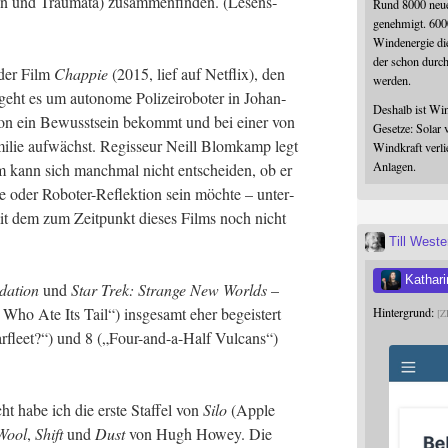
en und Trau­ma­ta) zusam­men­fin­den. (Lesens­
Rund 8000 neue
genehmigt. 600
Windenergie die
der schon durc
 der Film
Chap­pie
(2015, lief auf Net­flix), den
werden.
geht es um auto­no­me Poli­zei­ro­bo­ter in Johan­
Deshalb ist Win
avon ein Bewusst­sein bekommt und bei einer von
Gesetze: Solar 
mi­lie auf­wächst. Regis­seur Neill Blom­kamp legt
Windkraft verli
Anlagen.
m kann sich manch­mal nicht ent­schei­den, ob er
ie oder Robo­ter-Reflek­ti­on sein möch­te – unter­
 mit dem zum Zeit­punkt die­ses Films noch nicht
Till West
Kathari
a­ti­on
und
Star Trek: Stran­ge New Worlds
–
Who Ate Its Tail“) ins­ge­samt eher begeis­tert
Hintergrund:
Z
r­fleet?“) und 8 („Four-and-a-Half Vul­cans“)
t habe ich die ers­te Staf­fel von
Silo
(Apple
Wool
,
Shift
und
Dust
von Hugh How­ey. Die