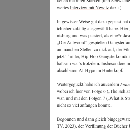
kei­ten mit ihren Stär­ken (und Schwä­ch
wer­tes
Inter­view mit Newitz
dazu.)
In gewis­ser Wei­se gut dazu gepasst hat
ich eher zufäl­lig aus­ge­wählt habe. Hier 
nis­burg und was pas­siert, als eine*r d
„Die Ant­wo­ord“ gespiel­ten Gangs­ter­fa­
an man­chen Stel­len zu dick auf, der Fil
jetzt Thril­ler, Hip-Hop-Gangs­ter­ko­mö­d
halt­sam war’s trotz­dem. Ins­be­son­de­re
abseh­ba­ren AI-Hype im Hinterkopf.
Wei­ter­ge­guckt habe ich außer­dem
Foun­d
wobei ich hier von Fol­ge 6 („The Seh­lat 
war, und mit den Fol­gen 7 („What Is Sta
nicht so viel anfan­gen konnte.
Begon­nen und dann gleich bin­ge­ge­watch
TV, 2023), der Ver­fil­mung der Bücher