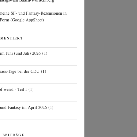
 meine SF- und Fantasy-Rezensionen in
 Form
(Google AppSheet)
MMENTIERT
 im Juni (und Juli) 2026
(
1
)
d
haos-Tage bei der CDU
(
1
)
f weird - Teil I
(
1
)
..
 und Fantasy im April 2026
(
1
)
N BEITRÄGE