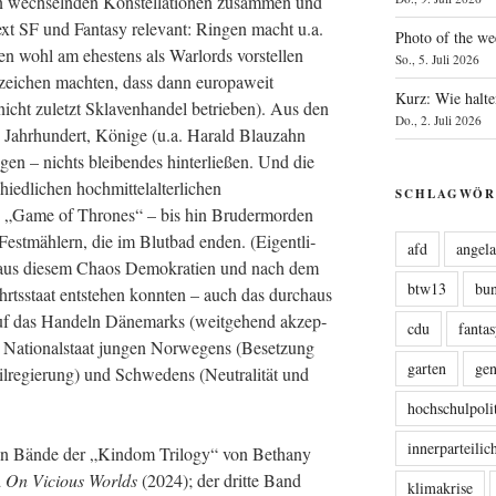
 wech­seln­den Kon­stel­la­tio­nen zusam­men und
xt SF und Fan­ta­sy rele­vant: Rin­gen macht u.a.
Photo of the we
n wohl am ehes­tens als War­lords vor­stel­len
So., 5. Juli 2026
n­zei­chen mach­ten, dass dann euro­pa­weit
Kurz: Wie halte
icht zuletzt Skla­ven­han­del betrie­ben). Aus den
Do., 2. Juli 2026
ahr­hun­dert, Köni­ge (u.a. Harald Blau­zahn
n – nichts blei­ben­des hin­ter­lie­ßen. Und die
d­li­chen hoch­mit­tel­al­ter­li­chen
SCHLAGWÖR
n „Game of Thro­nes“ – bis hin Bru­der­mor­den
Fest­mäh­lern, die im Blut­bad enden. (Eigent­li­
afd
angel
 aus die­sem Cha­os Demo­kra­tien und nach dem
btw13
bu
ahrts­staat ent­ste­hen konn­ten – auch das durch­aus
k auf das Han­deln Däne­marks (weit­ge­hend akzep­
cdu
fanta
als Natio­nal­staat jun­gen Nor­we­gens (Beset­zung
garten
ge
­re­gie­rung) und Schwe­dens (Neu­tra­li­tät und
hochschulpoli
innerparteili
en Bän­de der „Kin­dom Tri­lo­gy“ von Betha­ny
d
On Vicious Worlds
(2024); der drit­te Band
klimakrise