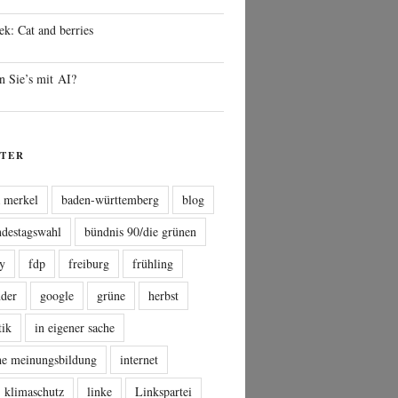
ek: Cat and berries
n Sie’s mit AI?
TER
a merkel
baden-württemberg
blog
ndestagswahl
bündnis 90/die grünen
sy
fdp
freiburg
frühling
nder
google
grüne
herbst
tik
in eigener sache
che meinungsbildung
internet
klimaschutz
linke
Linkspartei