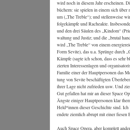
wird noch in die­sem Jahr erschei­nen. D
bü­chern: sie spie­len in einem sich über m
um („The Treb­le“); und stel­len­wei­se wi
fol­ge­kämp­fe und Rache­ak­te. Ins­be­son­
und den drei Säu­len des „Kin­dom“ (Priest
wal­tung und Jus­tiz; und die „bru­tal ha
wird „The Treb­le“ von einem ener­gie­rei­c
Form Sevi­te), das u.a. Sprün­ge durch „Gat
Kämp­fe (sag­te ich schon, dass es sehr bl
zier­ten Inter­es­sen­la­gen und orga­ni­sa­to­
Fami­lie einer der Haupt­per­so­nen das Mon
tung von Sevi­te beschäf­tig­ten Über­le­b
ihrer Lage nicht zufrie­den usw. Und ziem
Gut gefal­len hat mir an die­ser Space Ope
Ängs­te eini­ger Haupt­per­so­nen klar the­m
Held*innen die­ser Geschich­te sind. Ich 
ende­te ziem­lich abrupt mit einer fie­sen
Auch Space Ope­ra, aber kom­plett anders, i