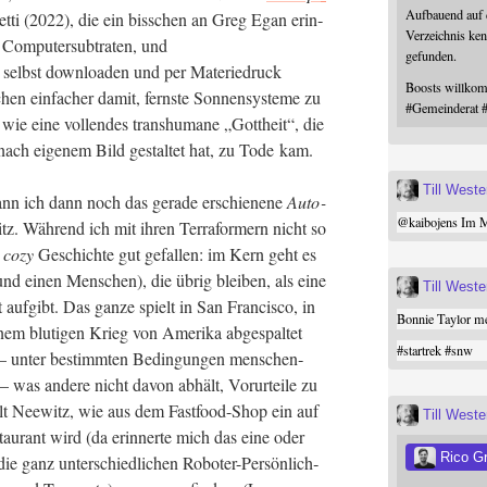
Aufbauend auf
et­ti (2022), die ein biss­chen an Greg Egan erin­
Verzeichnis ken
n Com­pu­ter­sub­tra­ten, und
gefunden.
elbst down­loa­den und per Mate­rie­druck
Boosts willk
chen ein­fa­cher damit, ferns­te Son­nen­sys­te­me zu
#
Gemeinderat
, wie eine voll­endes trans­hu­ma­ne „Gott­heit“, die
nach eige­nem Bild gestal­tet hat, zu Tode kam.
Till West
ann ich dann noch das gera­de erschie­ne­ne
Auto­
@
kaibojens
Im Mi
. Wäh­rend ich mit ihren Ter­ra­for­mern nicht so
r
cozy
Geschich­te gut gefal­len: im Kern geht es
(und einen Men­schen), die übrig blei­ben, als eine
Till West
auf­gibt. Das gan­ze spielt in San Fran­cis­co, in
Bonnie Taylor me
inem blu­ti­gen Krieg von Ame­ri­ka abge­spal­tet
#
startrek
#
snw
– unter bestimm­ten Bedin­gun­gen men­schen­
t – was ande­re nicht davon abhält, Vor­ur­tei­le zu
lt Nee­witz, wie aus dem Fast­food-Shop ein auf
Till West
tau­rant wird (da erin­ner­te mich das eine oder
Rico G
ie ganz unter­schied­li­chen Robo­ter-Per­sön­lich­