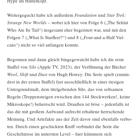
Hype im Hinterkopf.
Wei­ter­ge­guckt habe ich außer­dem
Foun­da­ti­on
und
Star Trek:
Stran­ge New Worlds
– wobei ich hier von Fol­ge 6 („The Seh­lat
Who Ate Its Tail“) ins­ge­samt eher begeis­tert war, und mit den
Fol­gen 7 („What Is Star­fleet?“) und 8 („Four-and-a-Half Vul­
cans“) nicht so viel anfan­gen konnte.
Begon­nen und dann gleich bin­ge­ge­watcht habe ich die ers­te
Staf­fel von
Silo
(Apple TV, 2023), der Ver­fil­mung der Bücher
Wool
,
Shift
und
Dust
von Hugh How­ey. Die Serie spielt (zumin­
dest in der ers­ten Staf­fel) fast aus­schließ­lich in einer rie­si­gen
Unter­grund­stadt, dem titel­ge­ben­den Silo, das von selt­sa­men
Regeln (Trep­pen­stei­gen zwi­schen den 144 Stock­wer­ken!, kei­ne
Mikro­sko­pe!) beherrscht wird. Drau­ßen ist böse – jeden­falls ist
das die mit gro­ßem Auf­wand auf­recht erhal­te­ne herr­schen­de
Mei­nung. Und Arte­fak­te aus der Zeit davor sind eben­falls ver­bo­
ten. Durch einen geschick­ten Kniff ver­bin­det die Serie die
Gescheh­nis­se im unters­ten Level – hier küm­mern sich