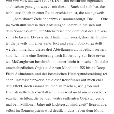
that you must not miss
(2023). Der Titel beschreibt eigent­lich
auch schon ganz gut, was es mit die­sem Buch auf sich hat, das
wohl tat­säch­lich in einer Rei­he erschie­nen ist, die auch jeweils
111 „ber­eis­ba­re“ Zie­le anders­wo zusam­men­bringt. Die 111 Orte
im Welt­raum sind in drei Abtei­lun­gen unter­teilt, die sich mit
dem Son­nen­sys­tem, der Milch­stras­se und dem Rest des Uni­ver­
sums befas­sen. Etwas irri­tiert hat­te mich zuerst, dass die Objek­
te, die jeweils mit einer Sei­te Text und einem Foto vor­ge­stellt
wer­den, inner­halb die­ser drei Abtei­lun­gen alpha­be­tisch sor­tiert
sind. Ich hät­te eine Sor­tie­rung nach Ent­fer­nung zur Erde erwar­
tet. McCau­gh­re­an beschreibt mit einer leicht iro­ni­schen Note die
unter­schied­li­chen Objek­te, die von Mond und ISS bis zu Deep-
Field-Auf­nah­men und der kos­mi­schen Hin­ter­grund­strah­lung rei­
chen. Inter­es­san­ter­wei­se hat die­ser Rei­se­füh­rer auf mich eher
den Effekt, noch ein­mal deut­lich zu machen, wie groß und
lebens­feind­lich das Welt­all ist … das wird nicht nur in den Rei­
se­zei­ten sicht­bar, die bei den wei­ter ent­fern­ten Objek­ten ger­ne
mal bei „Mil­lio­nen Jah­re mit Licht­ge­schwin­dig­keit“ lie­gen, aber
selbst im Son­nen­sys­tem wird deut­lich, dass neben dem Mond,