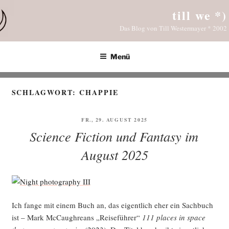
Zum
till we *)
Inhalt
Das Blog von Till Westermayer * 2002
springen
Menü
SCHLAGWORT:
CHAPPIE
VERÖFFENTLICHT
FR., 29. AUGUST 2025
AM
Science Fiction und Fantasy im
August 2025
Ich fan­ge mit einem Buch an, das eigent­lich eher ein Sach­buch
ist – Mark McCau­gh­re­ans „Rei­se­füh­rer“
111 places in space