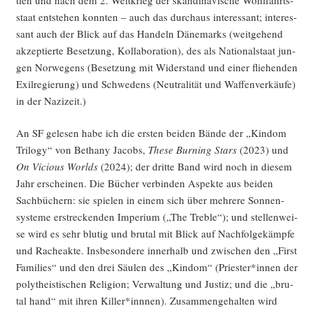
staat ent­ste­hen konn­ten – auch das durch­aus inter­es­sant; inter­es­
sant auch der Blick auf das Han­deln Däne­marks (weit­ge­hend
akzep­tier­te Beset­zung, Kol­la­bo­ra­ti­on), des als Natio­nal­staat jun­
gen Nor­we­gens (Beset­zung mit Wider­stand und einer flie­hen­den
Exil­re­gie­rung) und Schwe­dens (Neu­tra­li­tät und Waf­fen­ver­käu­fe)
in der Nazizeit.)
An SF gele­sen habe ich die ers­ten bei­den Bän­de der „Kin­dom
Tri­lo­gy“ von Betha­ny Jacobs,
The­se Bur­ning Stars
(2023) und
On Vicious Worlds
(2024); der drit­te Band wird noch in die­sem
Jahr erschei­nen. Die Bücher ver­bin­den Aspek­te aus bei­den
Sach­bü­chern: sie spie­len in einem sich über meh­re­re Son­nen­
sys­te­me erstre­cken­den Impe­ri­um („The Treb­le“); und stel­len­wei­
se wird es sehr blu­tig und bru­tal mit Blick auf Nach­fol­ge­kämp­fe
und Rache­ak­te. Ins­be­son­de­re inner­halb und zwi­schen den „First
Fami­lies“ und den drei Säu­len des „Kin­dom“ (Priester*innen der
poly­the­is­ti­schen Reli­gi­on; Ver­wal­tung und Jus­tiz; und die „bru­
tal hand“ mit ihren Killer*innnen). Zusam­men­ge­hal­ten wird