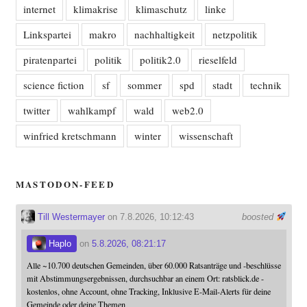
internet
klimakrise
klimaschutz
linke
Linkspartei
makro
nachhaltigkeit
netzpolitik
piratenpartei
politik
politik2.0
rieselfeld
science fiction
sf
sommer
spd
stadt
technik
twitter
wahlkampf
wald
web2.0
winfried kretschmann
winter
wissenschaft
MASTODON-FEED
Till Westermayer
on 7.8.2026, 10:12:43
boosted
Haplo
on
5.8.2026, 08:21:17
Alle ~10.700 deutschen Gemeinden, über 60.000 Ratsanträge und -beschlüsse
mit Abstimmungsergebnissen, durchsuchbar an einem Ort: ratsblick.de -
kostenlos, ohne Account, ohne Tracking, Inklusive E-Mail-Alerts für deine
Gemeinde oder deine Themen