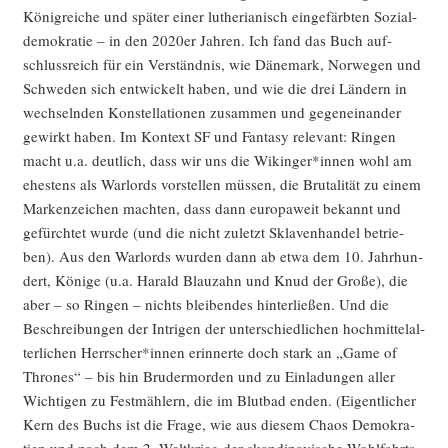
König­rei­che und spä­ter einer luthe­ria­nisch ein­ge­färb­ten Sozi­al­
de­mo­kra­tie – in den 2020er Jah­ren. Ich fand das Buch auf­
schluss­reich für ein Ver­ständ­nis, wie Däne­mark, Nor­we­gen und
Schwe­den sich ent­wi­ckelt haben, und wie die drei Län­dern in
wech­seln­den Kon­stel­la­tio­nen zusam­men und gegen­ein­an­der
gewirkt haben. Im Kon­text SF und Fan­ta­sy rele­vant: Rin­gen
macht u.a. deut­lich, dass wir uns die Wikinger*innen wohl am
ehes­tens als War­lords vor­stel­len müs­sen, die Bru­ta­li­tät zu einem
Mar­ken­zei­chen mach­ten, dass dann euro­pa­weit bekannt und
gefürch­tet wur­de (und die nicht zuletzt Skla­ven­han­del betrie­
ben). Aus den War­lords wur­den dann ab etwa dem 10. Jahr­hun­
dert, Köni­ge (u.a. Harald Blau­zahn und Knud der Gro­ße), die
aber – so Rin­gen – nichts blei­ben­des hin­ter­lie­ßen. Und die
Beschrei­bun­gen der Intri­gen der unter­schied­li­chen hoch­mit­tel­al­
ter­li­chen Herrscher*innen erin­ner­te doch stark an „Game of
Thro­nes“ – bis hin Bru­der­mor­den und zu Ein­la­dun­gen aller
Wich­ti­gen zu Fest­mäh­lern, die im Blut­bad enden. (Eigent­li­cher
Kern des Buchs ist die Fra­ge, wie aus die­sem Cha­os Demo­kra­
tien und nach dem 2. Welt­krieg der skan­di­na­vi­sche Wohl­fahrts­