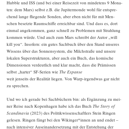
Hub­ble und ISS (und bei einer Rei­se­zeit von min­de­tens 9 Mona­
ten: dem Mars) selbst z.B. die Jupi­ter­mon­de wohl für ent­spre­
chend lan­ge flie­gen­de Son­den, aber eben nicht für mit Men­
schen besetz­te Raum­schif­fe erreich­bar sind. Und dass es, dort
ein­mal ange­kom­men, ganz schnell zu Pro­ble­men mit Strah­lung
kom­men wür­de. Und auch zum Mars schreibt der Autor „will
kill you“. Inso­fern: ein gutes Sach­buch über den Stand unse­res
Wis­sens über das Son­nen­sys­tem, die Milch­stra­ße und unse­re
loka­len Super­struk­tu­ren, aber auch ein Buch, das komi­sche
Dimen­sio­nen ver­deut­lich und klar macht, dass die Prä­mis­sen
selbst „har­ter“ SF-Seri­en wie
The Expan­se
weit jen­seits der Rea­li­tät lie­gen. Von Warp-irgend­was gar nicht
zu sprechen.
Und wo ich gera­de bei Sach­bü­chern bin: als Ergän­zung zu mei­
ner Rei­se nach Kopen­ha­gen habe ich das Buch
The Sto­ry of
Scan­di­na­via
(2023) des Poli­tik­wis­sen­schaft­lers Stein Rin­gen
gele­sen. Rin­gen fängt bei den Wikinger*innen an und endet –
nach inten­si­ver Aus­ein­an­der­set­zung mit der Ent­ste­hung der