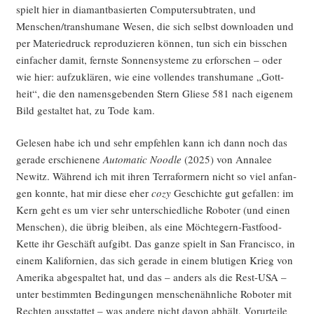
spielt hier in dia­mant­ba­sier­ten Com­pu­ter­sub­tra­ten, und
Menschen/transhumane Wesen, die sich selbst down­loa­den und
per Mate­rie­druck repro­du­zie­ren kön­nen, tun sich ein biss­chen
ein­fa­cher damit, ferns­te Son­nen­sys­te­me zu erfor­schen – oder
wie hier: auf­zu­klä­ren, wie eine voll­endes trans­hu­ma­ne „Gott­
heit“, die den namens­ge­ben­den Stern Glie­se 581 nach eige­nem
Bild gestal­tet hat, zu Tode kam.
Gele­sen habe ich und sehr emp­feh­len kann ich dann noch das
gera­de erschie­ne­ne
Auto­ma­tic Nood­le
(2025) von Anna­lee
Newitz. Wäh­rend ich mit ihren Ter­ra­for­mern nicht so viel anfan­
gen konn­te, hat mir die­se eher
cozy
Geschich­te gut gefal­len: im
Kern geht es um vier sehr unter­schied­li­che Robo­ter (und einen
Men­schen), die übrig blei­ben, als eine Möch­te­gern-Fast­food-
Ket­te ihr Geschäft auf­gibt. Das gan­ze spielt in San Fran­cis­co, in
einem Kali­for­ni­en, das sich gera­de in einem blu­ti­gen Krieg von
Ame­ri­ka abge­spal­tet hat, und das – anders als die Rest-USA –
unter bestimm­ten Bedin­gun­gen men­schen­ähn­li­che Robo­ter mit
Rech­ten aus­stat­tet – was ande­re nicht davon abhält, Vor­ur­tei­le