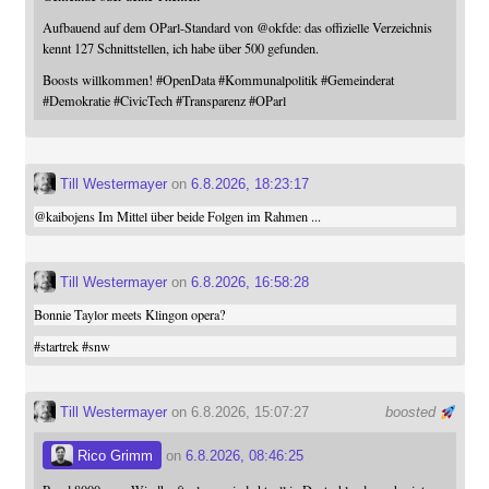
Aufbauend auf dem OParl-Standard von
@
okfde
: das offizielle Verzeichnis
kennt 127 Schnittstellen, ich habe über 500 gefunden.
Boosts willkommen!
#
OpenData
#
Kommunalpolitik
#
Gemeinderat
#
Demokratie
#
CivicTech
#
Transparenz
#
OParl
Till Westermayer
on
6.8.2026, 18:23:17
@
kaibojens
Im Mittel über beide Folgen im Rahmen ...
Till Westermayer
on
6.8.2026, 16:58:28
Bonnie Taylor meets Klingon opera?
#
startrek
#
snw
Till Westermayer
on 6.8.2026, 15:07:27
boosted
Rico Grimm
on
6.8.2026, 08:46:25