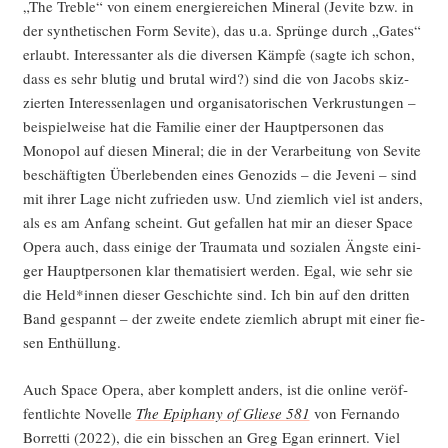
„The Treb­le“ von einem ener­gie­rei­chen Mine­ral (Jevi­te bzw. in
der syn­the­ti­schen Form Sevi­te), das u.a. Sprün­ge durch „Gates“
erlaubt. Inter­es­san­ter als die diver­sen Kämp­fe (sag­te ich schon,
dass es sehr blu­tig und bru­tal wird?) sind die von Jacobs skiz­
zier­ten Inter­es­sen­la­gen und orga­ni­sa­to­ri­schen Ver­krus­tun­gen –
bei­spiel­wei­se hat die Fami­lie einer der Haupt­per­so­nen das
Mono­pol auf die­sen Mine­ral; die in der Ver­ar­bei­tung von Sevi­te
beschäf­tig­ten Über­le­ben­den eines Geno­zids – die Jeve­ni – sind
mit ihrer Lage nicht zufrie­den usw. Und ziem­lich viel ist anders,
als es am Anfang scheint. Gut gefal­len hat mir an die­ser Space
Ope­ra auch, dass eini­ge der Trau­ma­ta und sozia­len Ängs­te eini­
ger Haupt­per­so­nen klar the­ma­ti­siert wer­den. Egal, wie sehr sie
die Held*innen die­ser Geschich­te sind. Ich bin auf den drit­ten
Band gespannt – der zwei­te ende­te ziem­lich abrupt mit einer fie­
sen Enthüllung.
Auch Space Ope­ra, aber kom­plett anders, ist die online ver­öf­
fent­lich­te Novel­le
The Epi­pha­ny of Glie­se 581
von Fer­nan­do
Bor­ret­ti (2022), die ein biss­chen an Greg Egan erin­nert. Viel