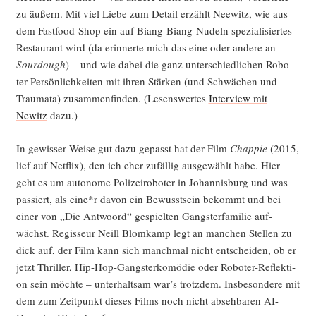
zu äußern. Mit viel Lie­be zum Detail erzählt Nee­witz, wie aus
dem Fast­food-Shop ein auf Biang-Biang-Nudeln spe­zia­li­sier­tes
Restau­rant wird (da erin­ner­te mich das eine oder ande­re an
Sourdough
) – und wie dabei die ganz unter­schied­li­chen Robo­
ter-Per­sön­lich­kei­ten mit ihren Stär­ken (und Schwä­chen und
Trau­ma­ta) zusam­men­fin­den. (Lesens­wer­tes
Inter­view mit
Newitz
dazu.)
In gewis­ser Wei­se gut dazu gepasst hat der Film
Chap­pie
(2015,
lief auf Net­flix), den ich eher zufäl­lig aus­ge­wählt habe. Hier
geht es um auto­no­me Poli­zei­ro­bo­ter in Johan­nis­burg und was
pas­siert, als eine*r davon ein Bewusst­sein bekommt und bei
einer von „Die Ant­wo­ord“ gespiel­ten Gangs­ter­fa­mi­lie auf­
wächst. Regis­seur Neill Blom­kamp legt an man­chen Stel­len zu
dick auf, der Film kann sich manch­mal nicht ent­schei­den, ob er
jetzt Thril­ler, Hip-Hop-Gangs­ter­ko­mö­die oder Robo­ter-Reflek­ti­
on sein möch­te – unter­halt­sam war’s trotz­dem. Ins­be­son­de­re mit
dem zum Zeit­punkt die­ses Films noch nicht abseh­ba­ren AI-