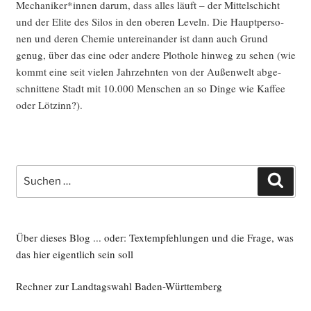
Mechaniker*innen dar­um, dass alles läuft – der Mit­tel­schicht
und der Eli­te des Silos in den obe­ren Leveln. Die Haupt­per­so­
nen und deren Che­mie unter­ein­an­der ist dann auch Grund
genug, über das eine oder ande­re Plot­ho­le hin­weg zu sehen (wie
kommt eine seit vie­len Jahr­zehn­ten von der Außen­welt abge­
schnit­te­ne Stadt mit 10.000 Men­schen an so Din­ge wie Kaf­fee
oder Lötzinn?).
Suche
Such
nach:
Über dieses Blog ... oder: Textempfehlungen und die Frage, was
das hier eigentlich sein soll
Rechner zur Landtagswahl Baden-Württemberg