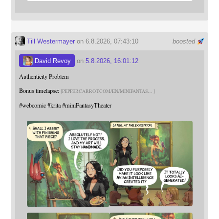
Till Westermayer
on 6.8.2026, 07:43:10
boosted
David Revoy
on
5.8.2026, 16:01:12
Authenticity Problem
Bonus timelapse:
PEPPERCARROT.COM/EN/MINIFANTAS
#
webcomic
#
krita
#
miniFantasyTheater