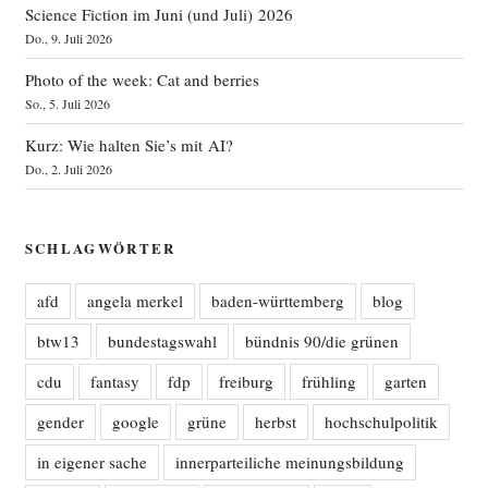
Science Fiction im Juni (und Juli) 2026
Do., 9. Juli 2026
Photo of the week: Cat and berries
So., 5. Juli 2026
Kurz: Wie halten Sie’s mit AI?
Do., 2. Juli 2026
SCHLAGWÖRTER
afd
angela merkel
baden-württemberg
blog
btw13
bundestagswahl
bündnis 90/die grünen
cdu
fantasy
fdp
freiburg
frühling
garten
gender
google
grüne
herbst
hochschulpolitik
in eigener sache
innerparteiliche meinungsbildung