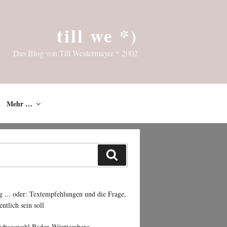
till we *)
Das Blog von Till Westermayer * 2002
Mehr …
Suchen
g ... oder: Textempfehlungen und die Frage,
entlich sein soll
ndtagswahl Baden-Württemberg