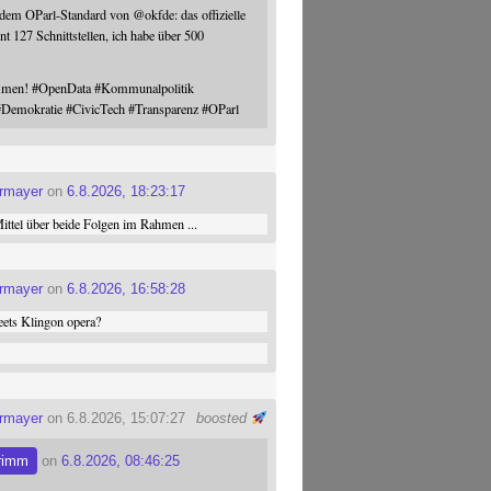
 dem OParl-Standard von
@
okfde
: das offizielle
nt 127 Schnittstellen, ich habe über 500
ommen!
#
OpenData
#
Kommunalpolitik
#
Demokratie
#
CivicTech
#
Transparenz
#
OParl
ermayer
on
6.8.2026, 18:23:17
ttel über beide Folgen im Rahmen ...
ermayer
on
6.8.2026, 16:58:28
ets Klingon opera?
ermayer
on 6.8.2026, 15:07:27
boosted
rimm
on
6.8.2026, 08:46:25