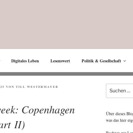
Digitales Leben
Lesenswert
Politik & Gesellschaft
Suche
025
VON
TILL WESTERMAYER
nach:
 week: Copenhagen
Über dieses Blo
art II)
was das hier eig
Rechner zur La