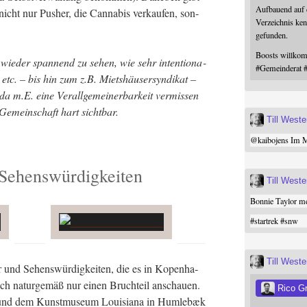
Aufbauend auf
icht nur Pusher, die Can­na­bis ver­kau­fen, son­
Verzeichnis ken
gefunden.
Boosts willk
wie­der span­nend zu sehen, wie sehr inten­tio­na­
#
Gemeinderat
 etc. – bis hin zum z.B. Miets­häu­ser­syn­di­kat –
da m.E. eine Ver­all­ge­mei­ner­bar­keit ver­mis­sen
 Gemein­schaft hart sichtbar.
Till West
@
kaibojens
Im Mi
 Sehenswürdigkeiten
Till West
Bonnie Taylor me
#
startrek
#
snw
Till West
 und Sehens­wür­dig­kei­ten, die es in Kopen­ha­
ch natur­ge­mäß nur einen Bruch­teil anschau­en.
Rico G
und dem Kunst­mu­se­um Loui­sia­na in Hum­le­bæk