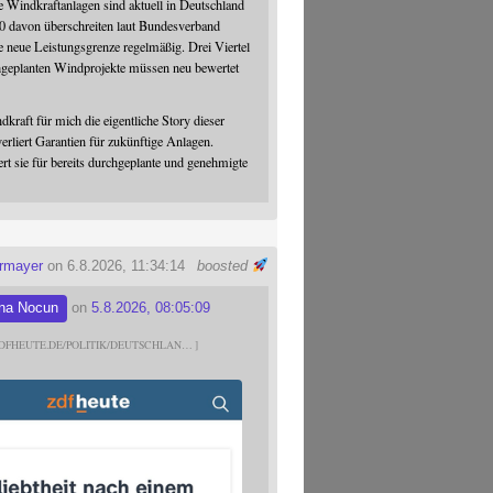
 Windkraftanlagen sind aktuell in Deutschland
0 davon überschreiten laut Bundesverband
 neue Leistungsgrenze regelmäßig. Drei Viertel
hgeplanten Windprojekte müssen neu bewertet
dkraft für mich die eigentliche Story dieser
verliert Garantien für zukünftige Anlagen.
ert sie für bereits durchgeplante und genehmigte
ermayer
on 6.8.2026, 11:34:14
boosted
na Nocun
on
5.8.2026, 08:05:09
DFHEUTE.DE/POLITIK/DEUTSCHLAN