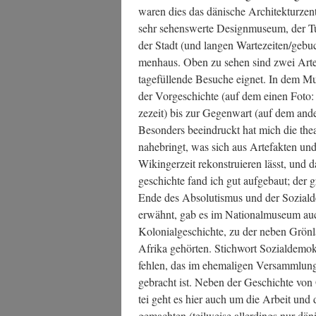
waren dies das däni­sche Archi­tek­tur­zen­tr
sehr sehens­wer­te Design­mu­se­um, der Tu
der Stadt (und lan­gen Wartezeiten/gebuch
men­haus. Oben zu sehen sind zwei Arte­f
tage­fül­len­de Besu­che eig­net. In dem 
der Vor­ge­schich­te (auf dem einen Foto: 
ze­zeit) bis zur Gegen­wart (auf dem ande­r
Beson­ders beein­druckt hat mich die thea­t
nahe­bringt, was sich aus Arte­fak­ten 
Wikin­ger­zeit rekon­stru­ie­ren lässt, un
ge­schich­te fand ich gut auf­ge­baut; der
Ende des Abso­lu­tis­mus und der Sozi­al­
erwähnt, gab es im Natio­nal­mu­se­um auc
Kolo­ni­al­ge­schich­te, zu der neben Grön­
Afri­ka gehör­ten. Stich­wort Sozi­al­de­mo
feh­len, das im ehe­ma­li­gen Ver­samm­lun
ge­bracht ist. Neben der Geschich­te von G
tei geht es hier auch um die Arbeit und 
gemach­ten (teil­wei­se aller­dings nur dän