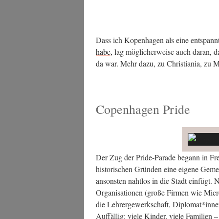
Dass ich Kopen­ha­gen als eine ent­spann­
habe
, lag mög­li­cher­wei­se auch dar­an, 
da war. Mehr dazu, zu Chris­tia­nia, zu 
Copenhagen Pride
Der Zug der Pri­de-Para­de begann in Fre­
his­to­ri­schen Grün­den eine eige­ne Gemei
ansons­ten naht­los in die Stadt ein­fü
Orga­ni­sa­tio­nen (gro­ße Fir­men wie Micro
die Leh­rer­ge­werk­schaft, Diplomat*inne
Auf­fäl­lig: vie­le Kin­der, vie­le Fami­li­en