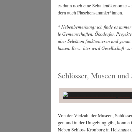
es dann noch eine Schat­ten­öko­no­mie – n
dern auch Flaschensammler*innen.
* Neben­be­mer­kung: ich fin­de es immer 
le Gemein­schaf­ten, Öko­dör­fer, Pro­jek­te
über Selek­ti­on funk­tio­nie­ren und genau 
las­sen. Bzw.: hier wird Gesell­schaft vs.
Schlösser, Museen und
Von der Viel­zahl der Muse­en, Schlös­ser
gen und in der Umge­bung gibt, konn­te i
Neben Schloss Kron­borg in Hel­sin­gør 