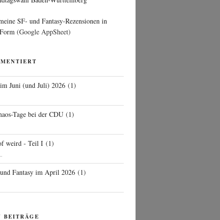
 meine SF- und Fantasy-Rezensionen in
 Form
(Google AppSheet)
MMENTIERT
 im Juni (und Juli) 2026
(
1
)
d
haos-Tage bei der CDU
(
1
)
f weird - Teil I
(
1
)
..
 und Fantasy im April 2026
(
1
)
N BEITRÄGE