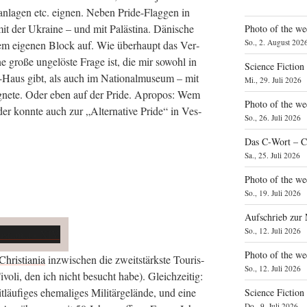
n­la­gen etc. eig­nen. Neben Pri­de-Flag­gen in
 mit der Ukrai­ne – und mit Paläs­ti­na. Däni­sche
Photo of the we
So., 2. August 202
inem eige­nen Block auf. Wie über­haupt das Ver­
 gro­ße unge­lös­te Fra­ge ist, die mir sowohl in
Science Fiction
d-Haus gibt, als auch im Natio­nal­mu­se­um – mit
Mi., 29. Juli 2026
g­ne­te. Oder eben auf der Pri­de. Apro­pos: Wem
Photo of the we
er konn­te auch zur „Alter­na­ti­ve Pri­de“ in Ves­
So., 26. Juli 2026
Das C‑Wort – C
Sa., 25. Juli 2026
Photo of the we
So., 19. Juli 2026
Aufschrieb zur
So., 12. Juli 2026
Photo of the w
Chris­tia­nia
inzwi­schen die zweit­stärks­te Tou­ris­
So., 12. Juli 2026
ivo­li, den ich nicht besucht habe). Gleich­zei­tig:
läu­fi­ges ehe­ma­li­ges Mili­tär­ge­län­de, und eine
Science Fiction
Do., 9. Juli 2026