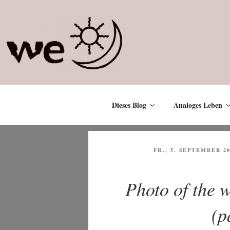
Zum
Inhalt
springen
Dieses Blog
Analoges Leben
VERÖFFENTLICHT
FR., 5. SEPTEMBER 2
AM
Photo of the
(p