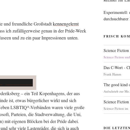
Experimentell:
durchsuchbarer
te und freund­li­che Groß­stadt
ken­nen­ge­lernt
dass ich zufäl­li­ger­wei­se genau in der Pri­de-Week
FRISCH KO
Muse­en und zu ein paar Impres­sio­nen unten.
Science Fiction
Science Fiction un
Das C-Wort - C
Frank Hamm
The good kind o
Aufschrieb zur Me.
de­riks­berg – ein Teil Kopen­ha­gens, der aus
n­de ist, etwas bür­ger­li­cher wirkt und sich
Science Fiction
gt. Neben LSBTIQ*-Verbänden waren vie­le gro­ße
Science Fiction im
­soft, Par­tei­en, die Stadt­ver­wal­tung, die Uni,
n) mit eige­nen Blö­cken bei der Pri­de dabei.
 – und sehr vie­le Las­ten­rä­der, die sich ja auch
DIE LETZTE