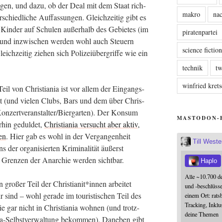
n­gen, und dazu, ob der Deal mit dem Staat rich­
makro
nac
schied­li­che Auf­fas­sun­gen. Gleich­zei­tig gibt es
 Kin­der auf Schu­len außer­halb des Gebie­tes (im
piratenpartei
), und inzwi­schen wer­den wohl auch Steu­ern
science fictio
ich­zei­tig zie­hen sich Poli­zei­über­grif­fe wie ein
technik
tw
winfried kre
 Teil von Chris­tia­nia ist vor allem der Ein­gangs­
reet (und vie­len Clubs, Bars und dem über Chris­
 Konzertveranstalter/Biergarten). Der Kon­sum
MASTODON-
­hin gedul­det,
Chris­tia­nia ver­sucht aber aktiv,
en
. Hier gab es wohl in der Ver­gan­gen­heit
Till West
 der orga­ni­sier­ten Kri­mi­na­li­tät äußerst
 Gren­zen der Anar­chie wer­den sichtbar.
Haplo
Alle ~10.700 d
in gro­ßer Teil der Christianit*innen arbei­tet
und -beschlüss
ür sind – wohl gera­de im tou­ris­ti­schen Teil des
einem Ort: rats
Tracking, Inklu
e gar nicht in Chris­tia­nia woh­nen (und trotz­
deine Themen
nia-Selbst­ver­wal­tung bekom­men). Dane­ben gibt