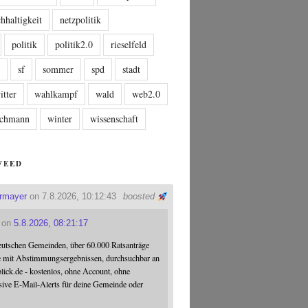
hhaltigkeit
netzpolitik
politik
politik2.0
rieselfeld
n
sf
sommer
spd
stadt
itter
wahlkampf
wald
web2.0
tschmann
winter
wissenschaft
FEED
ermayer
on 7.8.2026, 10:12:43
boosted
on
5.8.2026, 08:21:17
eutschen Gemeinden, über 60.000 Ratsanträge
e mit Abstimmungsergebnissen, durchsuchbar an
blick.de - kostenlos, ohne Account, ohne
sive E-Mail-Alerts für deine Gemeinde oder