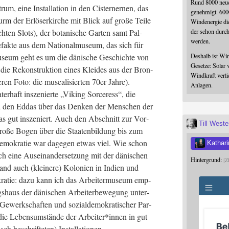
Rund 8000 neue
um, eine Instal­la­ti­on in den Cis­ter­ner­nen, das
genehmigt. 600
rm der Erlö­ser­kir­che mit Blick auf gro­ße Tei­le
Windenergie die
der schon durc
ten Slots), der bota­ni­sche Gar­ten samt Pal­
werden.
ak­te aus dem Natio­nal­mu­se­um, das sich für
Deshalb ist Win
Muse­um geht es um die däni­sche Geschich­te von
Gesetze: Solar 
die Rekon­struk­ti­on eines Klei­des aus der Bron­
Windkraft verli
en Foto: die musea­li­sier­ten 70er Jah­re).
Anlagen.
er­haft insze­nier­te „Viking Sorcer­ess“, die
und den Eddas über das Den­ken der Men­schen der
d das gut insze­niert. Auch den Abschnitt zur Vor­
Till West
 gro­ße Bogen über die Staa­ten­bil­dung bis zum
de­mo­kra­tie war dage­gen etwas viel. Wie schon
Kathari
h eine Aus­ein­an­der­set­zung mit der däni­schen
Hintergrund:
Z
land auch (klei­ne­re) Kolo­nien in Indi­en und
­kra­tie: dazu kann ich das Arbei­ter­mu­se­um emp­
gs­haus der däni­schen Arbei­ter­be­we­gung unter­
ewerk­schaf­ten und sozi­al­de­mo­kra­ti­scher Par­
die Lebens­um­stän­de der Arbeiter*innen in gut
isch beschrif­te­ten) Installationen.