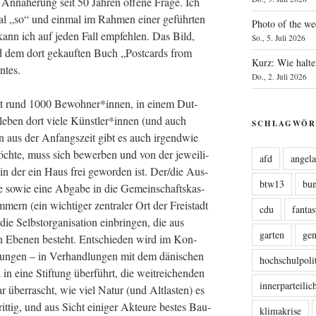
 Annä­he­rung seit 50 Jah­ren offe­ne Fra­ge. Ich
mal „so“ und ein­mal im Rah­men einer geführ­ten
Photo of the we
kann ich auf jeden Fall emp­feh­len. Das Bild,
So., 5. Juli 2026
nd dem dort gekauf­ten Buch „Post­cards from
Kurz: Wie halte
entes.
Do., 2. Juli 2026
 mit rund 1000 Bewohner*innen, in einem Dut­
 Es leben dort vie­le Künstler*innen (und auch
SCHLAGWÖR
 aus der Anfangs­zeit gibt es auch irgend­wie
h­te, muss sich bewer­ben und von der jewei­li­
afd
angel
 in der ein Haus frei gewor­den ist. Der/die Aus­
btw13
bu
­te sowie eine Abga­be in die Gemein­schafts­kas­
mern (ein wich­ti­ger zen­tra­ler Ort der Frei­stadt
cdu
fanta
 Selbst­or­ga­ni­sa­ti­on ein­brin­gen, die aus
garten
ge
en Ebe­nen besteht. Ent­schie­den wird im Kon­
tun­gen – in Ver­hand­lun­gen mit dem däni­schen
hochschulpoli
 in eine Stif­tung über­führt, die weit­rei­chen­den
innerparteili
 über­rascht, wie viel Natur (und Alt­las­ten) es
it­tig, und aus Sicht eini­ger Akteu­re bes­tes Bau­
klimakrise