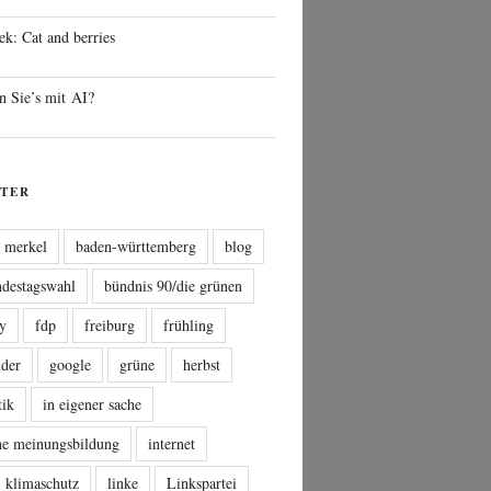
ek: Cat and berries
n Sie’s mit AI?
TER
a merkel
baden-württemberg
blog
ndestagswahl
bündnis 90/die grünen
sy
fdp
freiburg
frühling
nder
google
grüne
herbst
tik
in eigener sache
che meinungsbildung
internet
klimaschutz
linke
Linkspartei