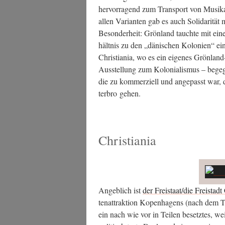
her­vor­ra­gend zum Trans­port von Musik­a
allen Vari­an­ten gab es auch Soli­da­ri­tät
Beson­der­heit: Grön­land tauch­te mit e
hält­nis zu den „däni­schen Kolo­nien“ eine
Chris­tia­nia, wo es ein eige­nes Grön­lan
Aus­stel­lung zum Kolo­nia­lis­mus – bege
die zu kom­mer­zi­ell und ange­passt war, d
ter­bro gehen.
Christiania
Angeb­lich ist
der Freistaat/die Frei­stadt 
ten­at­trak­ti­on Kopen­ha­gens (nach dem T
ein nach wie vor in Tei­len besetz­tes, weit­