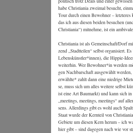
poli­tisch trotz Deals und einer gewis­sen
habe Chris­tia­nia zwei­mal besucht, ein­
Tour durch einen Bewoh­ner – letz­te­res 
das ich aus die­sen bei­den besu­chen (u
Chris­tia­nia“) mit­neh­me, ist ein ambival
Chris­tia­nia ist als Gemeinschaft/Dorf
zend „Stadt­tei­len“ selbst orga­ni­siert.
Lebenskünstler*innen), die Hip­pie-Ideen
wei­ter­hin. Wer Bewohner*in wer­den möc
gen Nach­bar­schaft aus­ge­wählt wer­den,
er­wähl­te* zahlt dann eine nied­ri­ge Mie
se, muss sich um alles wei­te­re selbst küm­
ist eine Art Bau­markt) und kann sich in die
„mee­tings, mee­tings, mee­tings“ auf all
sens. Aller­dings gibt es wohl auch Spal­
Staat wur­de der Kern­teil von Chris­tia­nia
Gebie­te um die­sen Kern her­um – ich war
hier gibt – sind dage­gen nach wie vor str