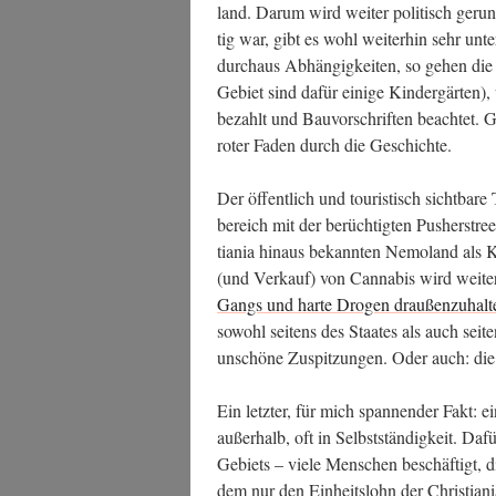
land. Dar­um wird wei­ter poli­tisch geru
tig war, gibt es wohl wei­ter­hin sehr unter­
durch­aus Abhän­gig­kei­ten, so gehen die
Gebiet sind dafür eini­ge Kin­der­gär­ten
bezahlt und Bau­vor­schrif­ten beach­tet. Gle
roter Faden durch die Geschichte.
Der öffent­lich und tou­ris­tisch sicht­ba­re
be­reich mit der berüch­tig­ten Pusher­st
tia­nia hin­aus bekann­ten Nemo­land als
(und Ver­kauf) von Can­na­bis wird wei­ter
Gangs und har­te Dro­gen drau­ßen­zu­hal­t
sowohl sei­tens des Staa­tes als auch sei­tens
unschö­ne Zuspit­zun­gen. Oder auch: die
Ein letz­ter, für mich span­nen­der Fakt: e
außer­halb, oft in Selbst­stän­dig­keit. Daf
Gebiets – vie­le Men­schen beschäf­tigt, di
dem nur den Ein­heits­lohn der Chris­tia­